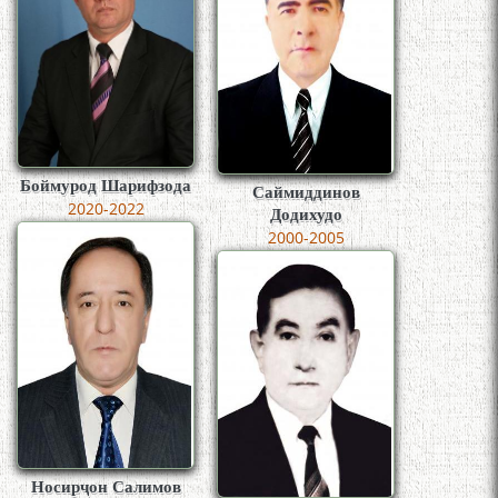
Боймурод Шарифзода
Саймиддинов
2020-2022
Додихудо
2000-2005
Носирҷон Салимов