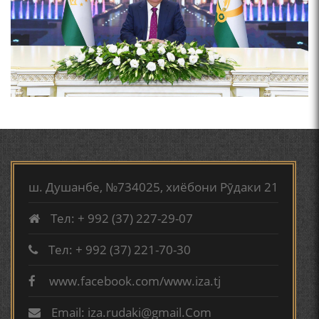
ФАРИДУН ИСМОИЛОВ.
СЕҲРИ СУХАН ВА ҚУДРАТИ БАЁНИ УСТОД АЙНӢ
АБУАБДУЛЛОҲИ РӮДАКӢ ДАР ТАҲҚИҚИ ТОҶИДДИН
МАРДОНӢ УМРИДДИН ЮСУФӢ ИНСТИТУТИ ЗАБОН
ВА АДАБИЁТИ БА НОМИ РӮДАКИИ АМИТ
КИРОМИ БУХОРӢ ШОИРИ ИНСОНДӮСТ УСМОНОВА
ГУЛБАҲОР.
ш. Душанбе, №734025, хиёбони Рӯдаки 21
Тел: + 992 (37) 227-29-07
ТАҶАССУМИ ҲАСБИ ҲОЛ ДАР ҒАЗАЛИЁТИ КИРОМИ
БУХОРОӢ УСМОНОВА Г.Ф.
Тел: + 992 (37) 221-70-30
www.facebook.com/www.iza.tj
БЕРУНӢ ВА НАВРӮЗИ АҶАМ
Email: iza.rudaki@gmail.Com