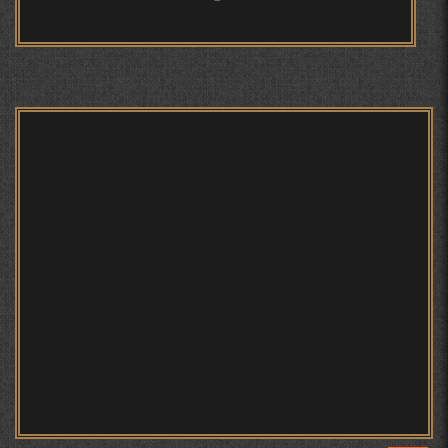
БЕРУНӢ ВА ЁДКАРДИ ҶАШНИ САДА
САНЪАТҲОИ БАДЕИИ МАЪНОӢ ДАР АШЪОРИ
КАМОЛИ ХУҶАНДӢ ЗУЛФИЯ ИСМАТОВА.
МИРЗО ТУРСУНЗОДА – ШОИРИ ВАТАНХОҲ ВА
ИНСОНДӮСТ
ПРЕДПОСЫЛКИ СТАНОВЛЕНИЯ
ФИЛОЛОГИЧЕСКОГО РОМАНА В ТАДЖИКСКОЙ
МУРУВВАТИЁН ДЖ. ДЖ.
МОҲИЯТИ ИҶТИМОИИ ТАСВИР ДАР ШЕЪРИ ҚУТБӢ
КИРОМ