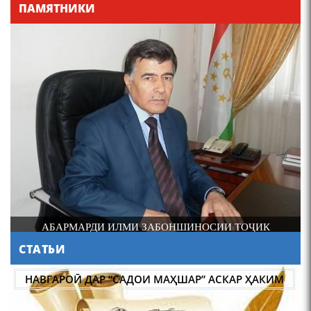
ПАМЯТНИКИ
ДОНИШМАНДИ ҲУНАРМАНД ВА ҲУНАРМАНДИ
ДОНИШМАНД
СТАТЬИ
МАСЪАЛАҲОИ МУБРАМИ ПАЖӮҲИШИ ЗАБОНИ
ТОҶИКӢ ДАР ДАВРОНИ ИСТИҚЛОЛ С. НАЗАРЗОДА