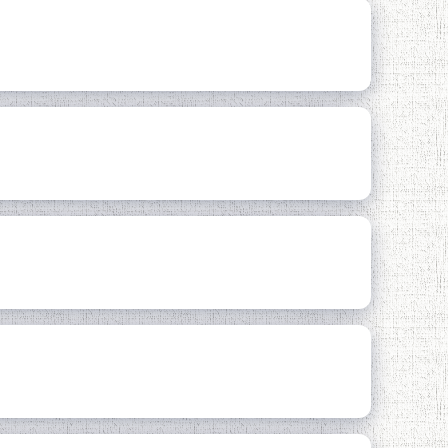
ҲР ВА ОРЗУВУ ОРМОНИ
Айнӣ
 ТОҶИК...»
И АДАБИЁТИ ТОҶИК»