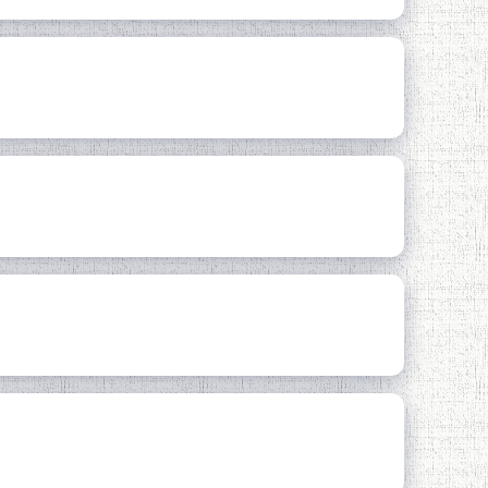
ОН
БНИ СИНО
АМОНИИ ҚАҲРАМОНОН