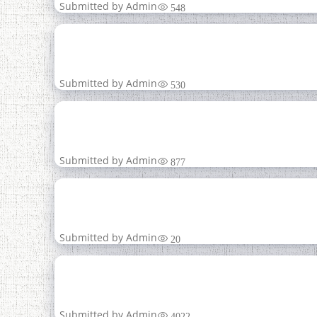
Submitted by
Admin
548
09
июн
Submitted by
Admin
530
08
июн
Submitted by
Admin
877
02
НАҚШИ
июн
Submitted by
Admin
20
21
АРҶГУЗОРИИ ҚАҲ
Май
Submitted by
Admin
4022