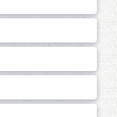
ТИРИ НАСЛҲОИ ОЯНДА
Ҷумҳурии Тоҷикистон
ТИРИ НАСЛҲОИ ОЯНДА
ИИ ҲИЗБИ ХАЛҚИИ