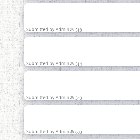
09
ҚАҲРАМОН
Май
Submitted by
Admin
518
05
Май
Submitted by
Admin
514
04
Нома аз хонандаи макт
Май
Submitted by
Admin
543
24
ҶУМҲУРИИ ТОҶИКИС
апр
Submitted by
Admin
603