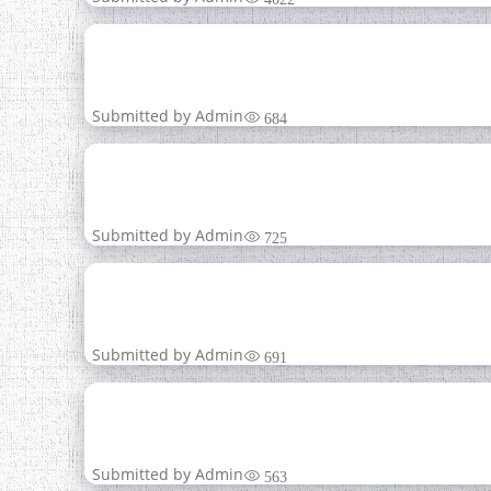
21
БОЗГАШТИ МУШТ
Май
Submitted by
Admin
684
20
Май
Submitted by
Admin
725
20
Ба муносибати 85-с
Май
Submitted by
Admin
691
20
Май
Submitted by
Admin
563