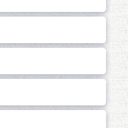
 ГАРДИД
ли давлатӣ
Беҳрӯзи Забеҳулло
СЛҲОИ ОЯНДА.
ОНИ БУЗУРГИ ЗАБОНИ