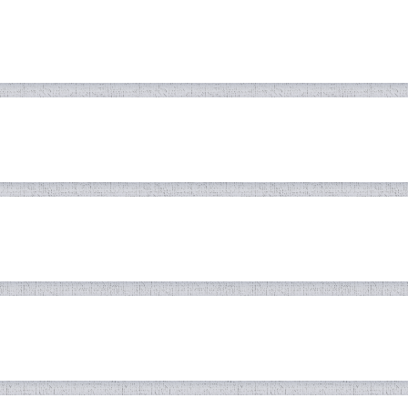
ТОҶИКИСТОН, МАКОНИ САБЗША
МИЛЛАТИ ТОҶИК
Нақши асари замон дар осори устод 
ИЯТИ ЯК ҚАВМИ БУЗУРГ БА НОМИ
АБИЁТИ ТОҶИК» ТО «НАМУНАҲО