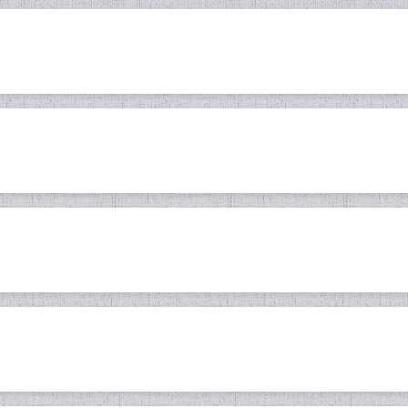
ОНИ ДЕҲАИ РЭНИ КӮҲИСТОНИ
БАҲОРИ ХАЛҚИ МАН
аб Сафиева Гулрухсор (н.Комсомолоб
Мирзо!
ТОН ҲАМЧУН ДАВЛАТИ СОҲИБ
РУШД, ДАСТОВАРДҲО ВА ДУРН