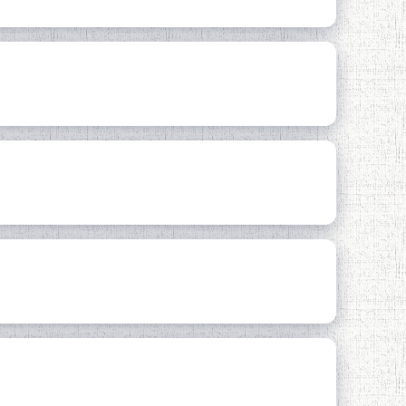
БОНУВОН
 дар 13 тирмоҳ
ОИ ҲУНАРӢ ВА БАДЕИИ АШЪОРИ ДУ СУХАНВАРИ БАЛХӢ