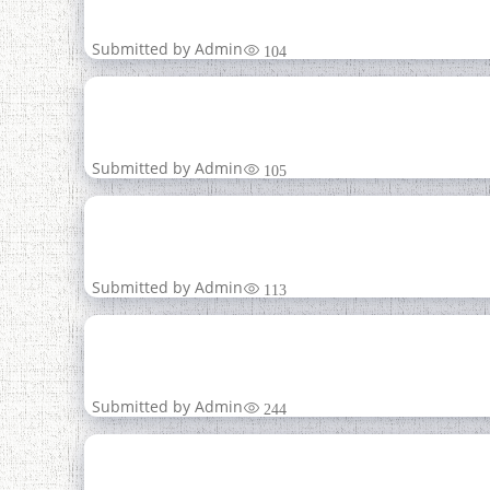
авг
Submitted by
Admin
104
04
ДАҲСОЛАИ БАЙНАЛМ
авг
Submitted by
Admin
105
04
Ба истиқболи 35-
авг
Submitted by
Admin
113
31
ДАҲСОЛАИ БАЙНАЛМ
июл
Submitted by
Admin
244
22
МАҶЛИСИ РАЁС