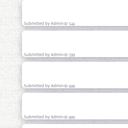
21
ДУШАНБЕ - ҚАЛБИ 
апр
Submitted by
Admin
544
16
апр
Submitted by
Admin
599
16
«МАВҶУД
апр
Submitted by
Admin
608
15
АЗ «НАМУНАИ АД
апр
Submitted by
Admin
809