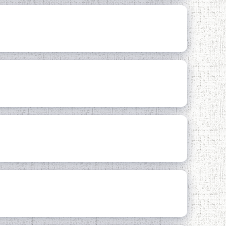
 ТОҶИКИСТОН
од) "Муҳтарам амаки азиз,
ИСТИҚЛОЛ: РАВАНДҲОИ
АМО