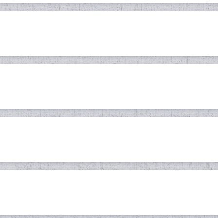
И ХОК — ЭҲЁИ ХОТИРАИ МИЛЛӢ
ФАРЗАНДОНИ СОДИҚИ ВАТАН
Эъҷози тасвир дар як шеъри кӯтоҳ
олагии устоди зиндаёд Лоиқ Шера
ШЕЪРИ ШИНОХТИ ИНСОН
Раҳи умрам раҳи кӯи ту бошад...