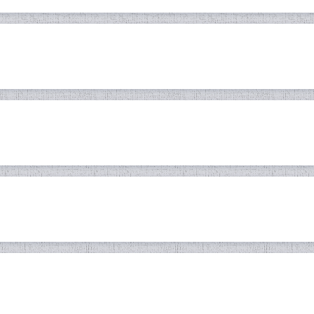
РОБИАШИНОСӢ ДАР ТОҶИКИСТ
РӮДАКӢ ВА РОБИАИ БАЛХӢ
 ИҶТИМОИИ ДИН АЗ НИГОҲИ И
РАМОНИ ТОҶИКИСТОН БА ҚАҲР