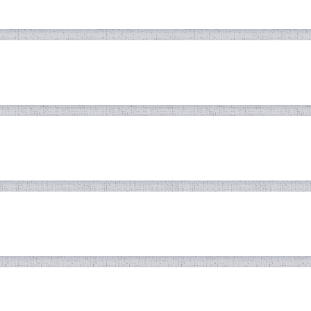
КРАТИИ ТОҶИКИСТОН БАРГУЗОР
дабиёти муосир дар таҳкими истиқло
ршиносона (феноменологӣ)-и ғазали 
ТАҲКИМИ СУЛҲ БА ХОТИРИ НА
 АБУРАЙҲОНИ БЕРУНӢ – УСТОД