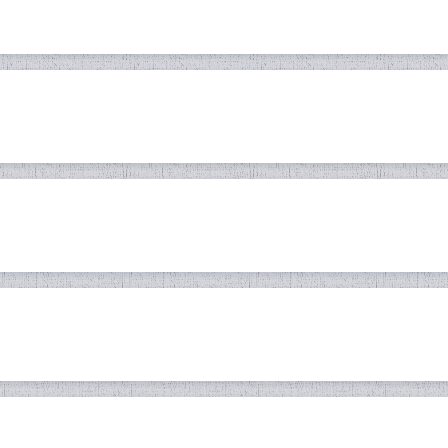
ИЛАЛИИ ТАҲКИМИ СУЛҲ БА ХО
умин солгарди_Истиқлоли давлатии 
ИЛАЛИИ ТАҲКИМИ СУЛҲ БА ХО
АТИ КУМИТАИ ИҶРОИЯИ МАРКАЗ