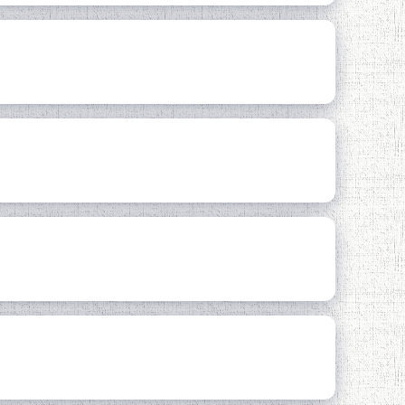
 ВА АРҶГУЗОРӢ БА
лӣ ШОИРИ ХУДШИНОХТА ВА