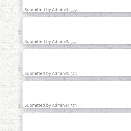
июл
ДЕМО
Submitted by
Admin
539
21
Нақши а
июл
Submitted by
Admin
567
21
Таҳлили падидо
июл
Submitted by
Admin
576
21
ДАҲСОЛАИ 
июл
Submitted by
Admin
570
14
АБУАЛИИ СИНО ВА