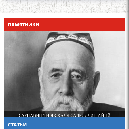
Что знают в Ташкенте о
Мирзо Турсунзаде, чьим
ПАМЯТНИКИ
именем назвали станцию
метро?
Осорхонаи Мирзо
Турсунзода Каратог
САРНАВИШТИ ЯК ХАЛҚ САДРИДДИН АЙНӢ
СТАТЬИ