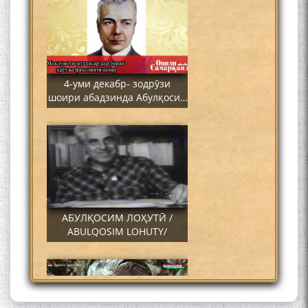
4-уми декабр- зодрӯзи
шоири абадзинда Абулқосим
Лоҳутӣ
АБУЛҚОСИМ ЛОҲУТӢ /
ABULQOSIM LOHUTY/