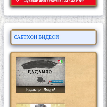
Шyроҳои диссертатсионии КОА-и ФР
Раҳимӣ
САБТҲОИ ВИДЕОӢ
ЛОҲУТӢ - ФИЛМИ
МУСТАНАД
Қадамҷо - Лоҳутӣ