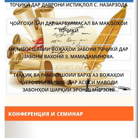
110 солагии шоири халқии
Тоҷикистон Мирзо
ҶОЙГОҲИ ЗАН ДАР ЗАРБУЛМАСАЛ ВА МАҚОЛҲОИ
Турсунзода / Mirzo
ТОҶИКӢ
Tursunzoda
ИҚТИБОСШАВИИ ВОЖАҲОИ ЗАБОНИ ТОҶИКӢ ДАР
ЗАБОНИ ВАХОНӢ З. МАМАДАМИНОВА.
ТАҲҚИҚ ВА РАМЗКУШОИИ БАРХЕ АЗ ВОЖАҲОИ
ЧЕХРАХОИ АСЛИИ МИРЗО
ТУРСУНЗОДА
ҶУҒРОФИИ ВАРЗОБ (ДАР АСОСИ МАВОДИ
ЗАБОНҲОИ ШАРҚИИ ЭРОНӢ) МИРЗОЕВ
САЙФИДДИН ҶАБОРОВИЧ.
ШИНОХТ ДАР ЗАМИНАИ ЭЪТИҚОД ВА ЭЪТИРОФ
ФИРДАВСӢ ВА ДАҚИҚӢ
КОНФЕРЕНЦИЯ И СЕМИНАР
Мирзо Турсунзода-
"Кахрамони Точикистон"