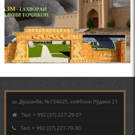
СЕҲРИ СУХАН ВА ҚУДРАТИ БАЁНИ УСТОД АЙНӢ
Мирзо Турсунзода - филми
мустанад
АБУАБДУЛЛОҲИ РӮДАКӢ ДАР ТАҲҚИҚИ ТОҶИДДИН
МАРДОНӢ УМРИДДИН ЮСУФӢ ИНСТИТУТИ ЗАБОН
ВА АДАБИЁТИ БА НОМИ РӮДАКИИ АМИТ
КИРОМИ БУХОРӢ ШОИРИ ИНСОНДӮСТ УСМОНОВА
ГУЛБАҲОР.
Мирзо Турсунзода - Шоиро,
аз сӯхтан дорӣ хабар
ТАҶАССУМИ ҲАСБИ ҲОЛ ДАР ҒАЗАЛИЁТИ КИРОМИ
БУХОРОӢ УСМОНОВА Г.Ф.
ш. Душанбе, №734025, хиёбони Рӯдаки 21
Тел: + 992 (37) 227-29-07
БЕРУНӢ ВА НАВРӮЗИ АҶАМ
Тел: + 992 (37) 221-70-30