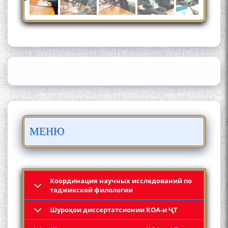
Сайре дар Осорхона
Муҳаммадҷон Раҳимӣ
Осорхонаи адабии
МЕНЮ
Муҳаммадҷон Раҳимӣ
Координация научных исследований по
таджикской филологии
Шyроҳои диссертатсионии КОА-и ҶТ
Қадамҷо: Муҳаммадҷон