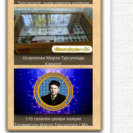
Турсунзаде, чьим именем назвали
станцию метро?
Осорхонаи Мирзо Турсунзода
Каратог
110 солагии шоири халқии
Тоҷикистон Мирзо Турсунзода / Mirzo
Tursunzoda