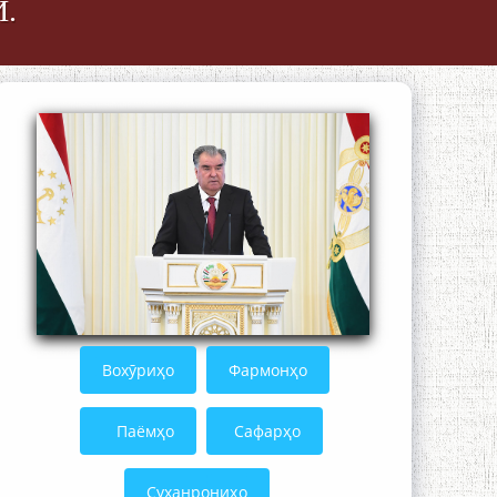
.
Осорхонаи адабии Муҳаммадҷон
Раҳимӣ
Қадамҷо: Муҳаммадҷон Раҳимӣ
Вохӯриҳо
Фармонҳо
Паёмҳо
Сафарҳо
Суханрониҳо