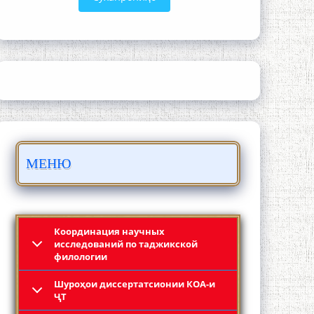
ЛОҲУТӢ - ФИЛМИ МУСТАНАД
МЕНЮ
Қадамҷо - Лоҳутӣ
Координация научных
исследований по таджикской
филологии
Шyроҳои диссертатсионии КОА-и
ҶТ