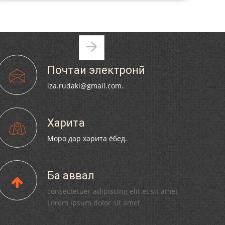
ИСТИҚЛОЛИ КИШВАР ВА 30-СОЛАГИИ ҲИЗБИ
ХАЛҚИИ ДЕМОКРАТИИ ТОҶИКИСТОН БО
ИШТИРОКИ КОРМАНДОНИ ИЛМӢ ВА АЪЗОЁНИ
Страницы
ТАШКИЛОТИ ҲИЗБИИ ВОРИСОНИ РӮДАКӢ
МИРЗО ТУРСУНЗОДА ТАРЧУМАИ
Почтаи электронӣ
ХОЛ/MIRZO TURSUNZODA BIOGRAFIYA
iza.rudaki@gmail.com.
Харита
Моро дар харита ёбед.
Сайри осорхона - Мирзо Турсунзода
Ба аввал
consectetuer adipiscing elit et sit amet
Lorem ipsum dolor sit amet.