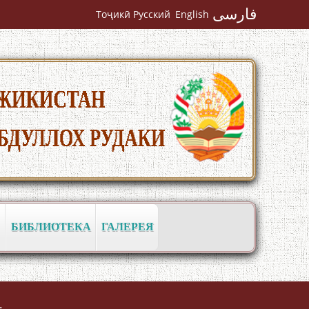
فارسی
Тоҷикӣ
Русский
English
Кадамчо Худои Шарифзода
БИБЛИОТЕКА
ГАЛЕРЕЯ
Сайре дар Осорхона Муҳаммадҷон
Раҳимӣ