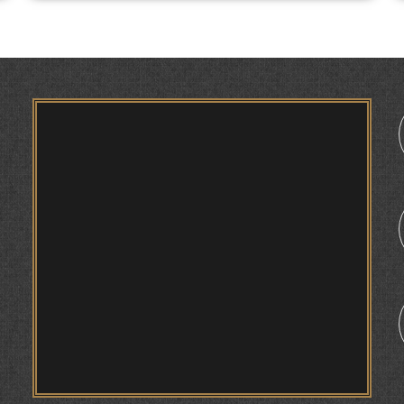
БАЙНАЛМИЛАЛӢ ДОИР ШУД
ИҚТИБОСШАВИИ ВОЖАҲОИ ЗАБОНИ ТОҶИКӢ
ДАР ЗАБОНИ ВАХОНӢ З. МАМАДАМИНОВА.
ТАҲҚИҚ ВА РАМЗКУШОИИ БАРХЕ АЗ ВОЖАҲОИ
ҶУҒРОФИИ ВАРЗОБ (ДАР АСОСИ МАВОДИ
1
ЗАБОНҲОИ ШАРҚИИ ЭРОНӢ) МИРЗОЕВ
САЙФИДДИН ҶАБОРОВИЧ.
ШИНОХТ ДАР ЗАМИНАИ ЭЪТИҚОД ВА
ЭЪТИРОФ
ФИРДАВСӢ ВА ДАҚИҚӢ
ҚАСИДАИ ГУМШУДАИ РӮДАКӢ ШАМСИДДИН
МУҲАММАДӢ.