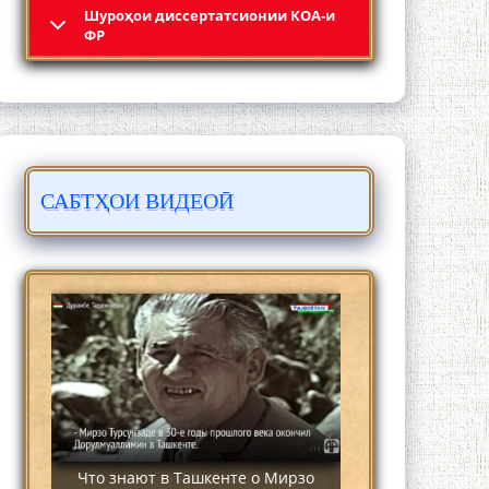
Шyроҳои диссертатсионии КОА-и
4-уми декабр- зодрӯзи шоири
ФР
абадзинда Абулқосим Лоҳутӣ
САБТҲОИ ВИДЕОӢ
АБУЛҚОСИМ ЛОҲУТӢ / ABULQOSIM
LOHUTY/
Что знают в Ташкенте о Мирзо