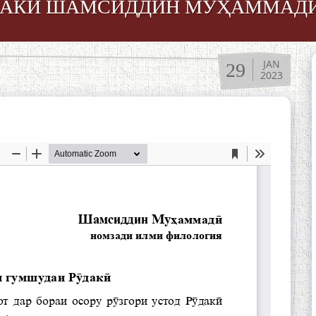
ДАКӢ ШАМСИДДИН МУҲАММАДӢ
JAN
29
2023