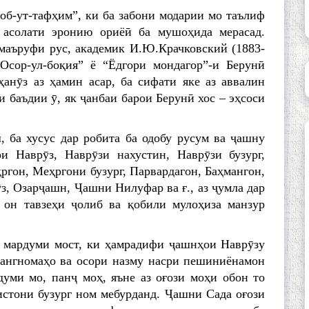
об-ут-тафҳим”, ки ба забони модарии мо таълиф
 асолати эронию ориёӣ ба мушоҳида мерасад.
маъруфи рус, академик И.Ю.Крачковский (1883-
Осор-ул-боқия” ё “Ёдгори мондагор”-и Берунӣ
анӯз аз ҳамин асар, ба сифати яке аз аввалин
ри баъдии ӯ, як ҷанбаи барои Берунӣ хос – эҳсоси
 ба хусус дар робита ба одобу русум ва ҷашну
и Наврӯз, Наврӯзи нахустин, Наврӯзи бузург,
ргон, Меҳргони бузург, Парвардагон, Баҳмангон,
з, Озарҷашн, Ҷашни Нилуфар ва ғ., аз ҷумла дар
он тавзеҳи ҷолиб ва қобили мулоҳиза манзур
 мардуми мост, ки ҳамрадифи ҷашнҳои Наврӯзу
ҳангномаҳо ва осори назму насри пешиниёнамон
думи мо, панҷ моҳ, яъне аз оғози моҳи обон то
стони бузург ном мебурданд. Ҷашни Сада оғози