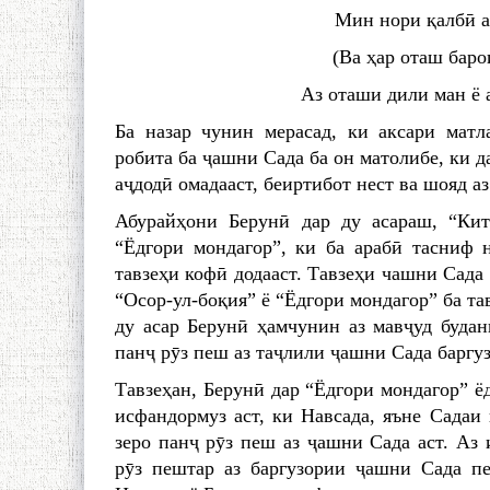
Мин нори қалбӣ а
(Ва ҳар оташ баро
Аз оташи дили ман ё 
Ба назар чунин мерасад, ки аксари матл
робита ба ҷашни Сада ба он матолибе, ки 
аҷдодӣ омадааст, беиртибот нест ва шояд а
Абурайҳони Берунӣ дар ду асараш, “Кит
“Ёдгори мондагор”, ки ба арабӣ тасниф 
тавзеҳи кофӣ додааст. Тавзеҳи чашни Сада 
“Осор-ул-боқия” ё “Ёдгори мондагор” ба та
ду асар Берунӣ ҳамчунин аз мавҷуд будан
панҷ рӯз пеш аз таҷлили ҷашни Сада баргуз
Тавзеҳан, Берунӣ дар “Ёдгори мондагор” ё
исфандормуз аст, ки Навсада, яъне Садаи 
зеро панҷ рӯз пеш аз ҷашни Сада аст. Аз 
рӯз пештар аз баргузории ҷашни Сада п