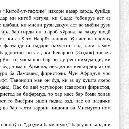
 “Китоб-ут-тафҳим” изҳори назар карда, бунёди
дар ин китоб мегӯяд, ки Сада: “обонрӯз аст аз
р шабаш, ки миёни рӯзи даҳум аст ва миёни рӯзи
 гирд бар гирди он шароб хӯранд ва лаҳву шодӣ
т, ки аз ӯ то Наврӯз панҷоҳ рӯз аст ва панҷоҳ
з фарзандони падари нахустин сад тани тамом
ардоштан он аст, ки Беваросб (Заҳҳок) тавзеъ
pӯзe, то мағзашон бар он ду реш ниҳодандӣ, ки
е буд номаш Армоил, некдил ва неккирдор аз он
 ӯро ба Дамованд фиристодӣ. Чун Афридун ӯpo
фт: Тавоноии ман он буд, ки аз ду кушта якеро
aнд. Пас бо вай устуворон (саворон) фиристод,
ристод ва бифармуд, то ҳар касе бар боми хонаи
ост то бисёрии эшон падид ояд, пас он наздики
д ва бар тахти заррин нишонд ва Мисмуғон ном
 обонрӯз ё “даҳуми баҳманмоҳ” баргузор кардани