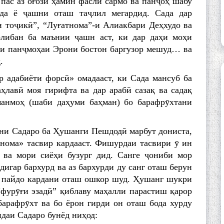
 пас аз оғози ҳамин фасли сармо ва панҷоҳ шабу
да ё ҷашни оташ таҷлил мегардид. Сада дар
и тоҷикӣ”, “Луғатнома”-и Алиакбари Деҳхудо ва
либан ба маънии ҷашн аст, ки дар даҳи моҳи
они панҷмоҳаи Эрони бостон баргузор мешуд… ва
.
р адабиёти форсӣ» омадааст, ки Сада мансуб ба
аҳлавӣ моя гирифта ва дар арабӣ сазақ ва садақ
манмоҳ (шаби даҳуми баҳман) бо барафрӯхтани
ни Садаро ба Ҳушанги Пешдодӣ марбут дониста,
ома» тасвир кардааст. Фишурдаи тасвири ӯ ин
 ва мори сиёҳи бузург дид. Санге ҷониби мор
 дигар бархурд ва аз бархурди ду санг оташ берун
и пайдо кардани оташ ошкор шуд. Ҳушанг шукри
“фурӯғи эзадӣ” қиблаву маҳалли парастиш қарор
барафрӯхт ва бо ёрон гирди он оташ бода хурду
даи Садаро бунёд ниҳод: