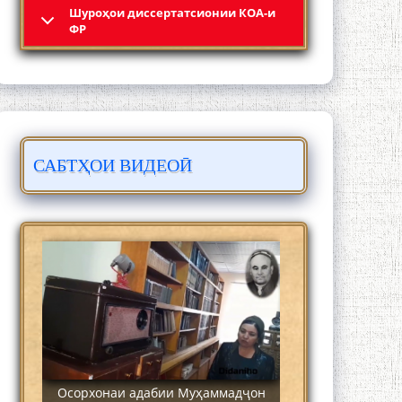
Шyроҳои диссертатсионии КОА-и
Кадамчо Худои Шарифзода
ФР
САБТҲОИ ВИДЕОӢ
Сайре дар Осорхона Муҳаммадҷон
Раҳимӣ
Осорхонаи адабии Муҳаммадҷон