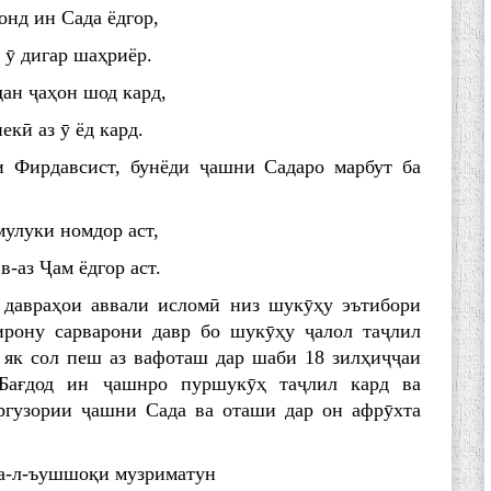
нд ин Сада ёдгор,
н ӯ дигар шаҳриёр.
дан ҷаҳон шод кард,
екӣ аз ӯ ёд кард.
и Фирдавсист, бунёди ҷашни Садаро марбут ба
улуки номдор аст,
в-аз Ҷам ёдгор аст.
давраҳои аввали исломӣ низ шукӯҳу эътибори
ирону сарварони давр бо шукӯҳу ҷалол таҷлил
як сол пеш аз вафоташ дар шаби 18 зилҳиҷҷаи
 Бағдод ин ҷашнро пуршукӯҳ таҷлил кард ва
ргузории ҷашни Сада ва оташи дар он афрӯхта
ла-л-ъушшоқи музриматун