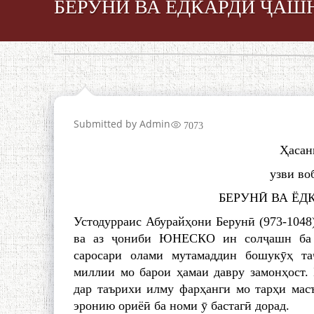
БЕРУНӢ ВА ЁДКАРДИ ҶАШ
Submitted by
Admin
7073
Ҳаса
узви в
БЕРУНӢ ВА ЁД
Устодурраис Абурайҳони Берунӣ (973-1048)
ва аз ҷониби ЮНЕСКО ин солҷашн ба 
саросари олами мутамаддин бошукӯҳ та
миллии мо барои ҳамаи давру замонҳост.
дар таърихи илму фарҳанги мо тарҳи мас
эронию ориёӣ ба номи ӯ бастагӣ дорад.