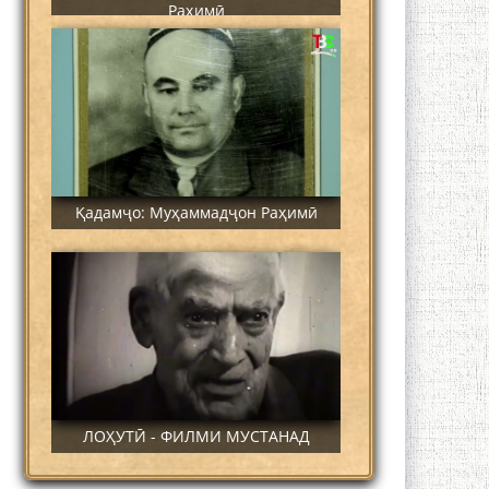
Раҳимӣ
Қадамҷо: Муҳаммадҷон Раҳимӣ
ЛОҲУТӢ - ФИЛМИ МУСТАНАД