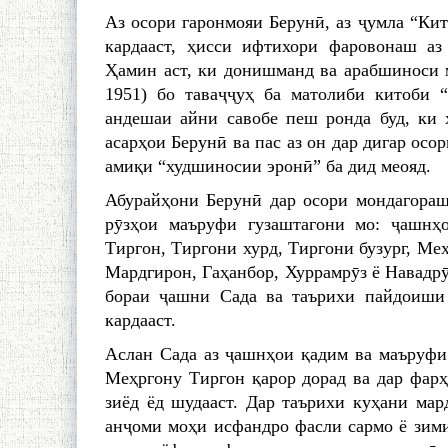
Аз осори гаронмояи Берунӣ, аз ҷумла “Кит
кардааст, ҳисси ифтихори фаровонаш аз
Ҳамин аст, ки донишманд ва арабшиноси 
1951) бо таваҷҷуҳ ба матолиби китоби “
андешаи айни савобе пеш ронда буд, ки ҳ
асарҳои Берунӣ ва пас аз он дар дигар осо
амиқи “худшиносии эронӣ” ба дид меояд.
Абурайҳони Берунӣ дар осори мондагораш,
рӯзҳои маъруфи гузаштагони мо: ҷашнҳо
Тиргон, Тиргони хурд, Тиргони бузург, Меҳ
Мардгирон, Гаҳанбор, Хуррамрӯз ё Навадрӯ
бораи ҷашни Сада ва таърихи пайдоиши 
кардааст.
Аслан Сада аз ҷашнҳои қадим ва маъруфи
Меҳргону Тиргон қарор дорад ва дар фар
зиёд ёд шудааст. Дар таърихи куҳани мар
анҷоми моҳи исфандро фасли сармо ё зими