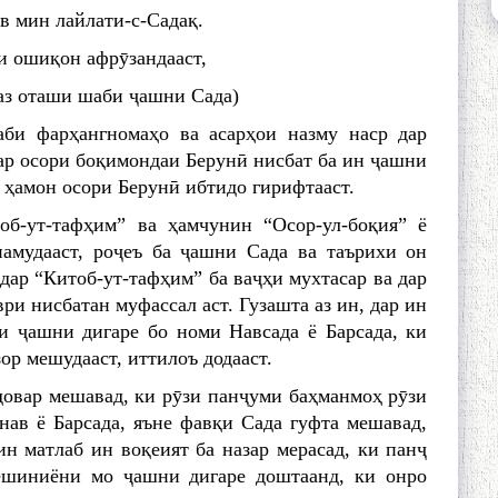
в мин лайлати-с-Садақ.
и ошиқон афрӯзандааст,
аз оташи шаби ҷашни Сада)
аби фарҳангномаҳо ва асарҳои назму наср дар
дар осори боқимондаи Берунӣ нисбат ба ин ҷашни
з ҳамон осори Берунӣ ибтидо гирифтааст.
об-ут-тафҳим” ва ҳамчунин “Осор-ул-боқия” ё
намудааст, роҷеъ ба ҷашни Сада ва таърихи он
дар “Китоб-ут-тафҳим” ба ваҷҳи мухтасар ва дар
ври нисбатан муфассал аст. Гузашта аз ин, дар ин
и ҷашни дигаре бо номи Навсада ё Барсада, ки
ор мешудааст, иттилоъ додааст.
довар мешавад, ки рӯзи панҷуми баҳманмоҳ рӯзи
нав ё Барсада, яъне фавқи Сада гуфта мешавад,
ин матлаб ин воқеият ба назар мерасад, ки панҷ
ешиниёни мо ҷашни дигаре доштаанд, ки онро