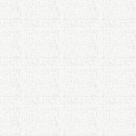
Осорхонаи Мирзо Турсунзода
Каратог
110 солагии шоири халқии
Тоҷикистон Мирзо Турсунзода / Mirzo
Tursunzoda