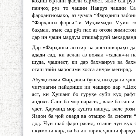
коҳиш ёфтани фасли сармост, яъне сад рӯз
панҷоҳ рӯз то ҷашни Наврӯз ҷашни Са
фарҳангномаҳо, аз ҷумла “Фарҳанги забон
“Фарҳанги форсӣ”-и Муҳаммади Муин ғо
баҳман, яъне сад рӯз пас аз оғози зимист
дар ин ҷашн мардум оташафрӯзӣ мекарданд
Дар «Фарҳанги асотир ва достонвораҳо да
адади сад, ки аслан аз вожаи «садак»-и п
шуда, ҷашнест, ки дар баҳманрӯз ва баҳ
оташ тайи маросими хосса анҷом мегирад.
Абулқосими Фирдавсӣ бунёд ниҳодани ҷаш
чигунагии пайдоиши ин ҷашнро дар «Шоҳн
аст, ки Ҳушанг бо гурӯҳе сӯйи кӯҳ рафт
андохт. Санг ба мор нарасид, вале ба санги
ҷаст. Ҳарчанд мор кушта нашуд, вале роз
Яздон ба ҷой овард ва оташро ба сифати 
дод. Чун шаб фаро расид, оташе чун кӯҳ 
шодмонӣ кард ва ба ин тариқ ҷашни фархун