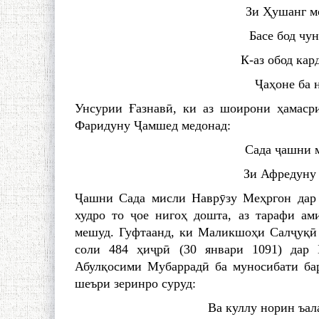
Зи Ҳушанг мо
Басе бод чу
К-аз обод кар
Ҷаҳоне ба н
Унсурии Ғазнавӣ, ки аз шоирони ҳамаср
Фаридуну Ҷамшед медонад:
Сада ҷашни м
Зи Афредуну 
Ҷашни Сада мисли Наврӯзу Меҳргон дар 
худро то ҷое нигоҳ дошта, аз тарафи ам
мешуд. Гуфтаанд, ки Маликшоҳи Салҷуқӣ 
соли 484 ҳиҷрӣ (30 январи 1091) дар
Абулқосими Мубаррадӣ ба муносибати ба
шеъри зеринро суруд:
Ва куллу норин ъа