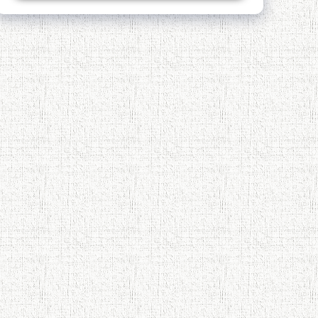
Қадамҷо - Лоҳутӣ
4-уми декабр- зодрӯзи шоири
абадзинда Абулқосим Лоҳутӣ