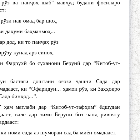
 рӯз ва панҷоҳ шаб” мавҷуд будани фосиларо
ст:
рӯзи нав омад бар шоҳ,
и даҳуми баҳманмоҳ...
ар дод, ки то панҷаҳ рӯз
рӯзу кунад арз сипоҳ.
и Фаррухӣ бо суханони Берунӣ дар “Китоб-ут-
ун бастагӣ доштани оғози ҷашни Сада дар
адааст, ки “Офаридун... ҳамон рӯз, ки Заҳҳокро
ада бинҳод...”.
” ҳам матлаби дар “Китоб-ут-тафҳим” ёдшудаи
ааст, вале дар зимн Берунӣ боз чанд ривояту
ардааст:
, ки номи сада аз шумораи сад ба миён омадааст.