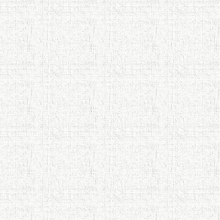
АБУЛҚОСИМ ЛОҲУТӢ / ABULQOSIM
LOHUTY/
Что знают в Ташкенте о Мирзо
Турсунзаде, чьим именем назвали
станцию метро?