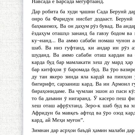
Навсада ё Барсада мегуфтаанд.
Дар робита ба худи ҷашни Сада Берунӣ дар
онро ба Фаридун нисбат додааст. Берунӣ 
баҳманмоҳ. Ва он даҳум pӯз бувад. Ва анда
ёздаҳум оташҳо зананд ба гавзу бодом ва
ку¬нанд... Ва аммо сабаби номаш чунон ас
шаб. Ва низ гуфтанд, ки андар ин рӯз а
шуданд. Ва аммо сабаби оташ кардан ва б
карда буд бар мамлакати хеш ду мард ҳар 
бар китфҳои ӯ баромада буд. Ва ӯpo вазир
ду тан якеро зинда яла кардӣ ва пинҳон
бигирифт, сарзаниш кард. Ва ин Армоил гу
бираҳонидаме. Ва ҷумлаи эшон аз паси кӯҳ
то ба даъвии ӯ нигаранд. Ӯ касеро пеш фи
хеш оташ aфpӯxтaнд. Зеро-к шаб буд ва х
Афридун ба мавқеъ афтод ва ӯpo озод кар
кард, ай Меҳи муғон”.
Зимнан дар асрҳои баъдӣ ҳамин малаби дар