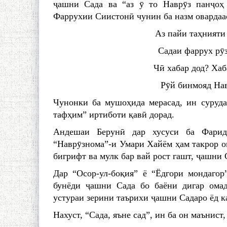
ҷашни Сада ва “аз ӯ то Наврӯз панҷоҳ
Фаррухии Сиистонӣ чунин ба назм овардаа
Аз пайи таҳнияти 
Садаи фаррух рӯз
Чӣ хабар дод? Хаб
Рӯй бинмояд Нав
Чунонки ба мушоҳида мерасад, ин суруда
тафҳим” иртиботи қавӣ дорад.
Андешаи Берунӣ дар хусуси ба Фарид
“Наврӯзнома”-и Умари Хайём ҳам такрор ом
бигрифт ва мулк бар вай рост гашт, ҷашни С
Дар “Осор-ул-боқия” ё “Ёдгори мондагор
бунёди ҷашни Сада бо баёни дигар омад
устураи зерини таърихи ҷашни Садаро ёд к
Нахуст, “Сада, яъне сад”, ин ба он маънист