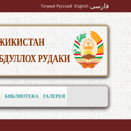
فارسی
Тоҷикӣ
Русский
English
به عبارت دیگر: گفتگو با مومن قناعت
Mumin Qanoat
БИБЛИОТЕКА
ГАЛЕРЕЯ
Сухбати навқаламон бо Муъмин
Қаноат\Meeting of young talents with
Mumyin Kanoat