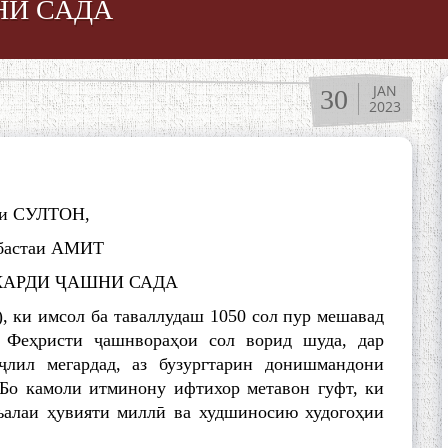
НИ САДА
JAN
30
2023
ни СУЛТОН,
обастаи АМИТ
КАРДИ ҶАШНИ САДА
, ки имсол ба таваллудаш 1050 сол пур мешавад
Феҳристи ҷашнвораҳои сол ворид шуда, дар
ҷлил мегардад, аз бузургтарин донишмандони
 Бо камоли итминону ифтихор метавон гуфт, ки
ъалаи ҳувияти миллӣ ва худшиносию худогоҳии