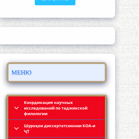
ШАРҲИ МУЛОҚОТ БО АҲЛИ ИЛМ ВА
МАОРИФИ КИШВАР АЗ ҶОНИБИ
ОЛИМОНИ АКАДЕМИЯИ МИЛЛИИ
ИЛМҲОИ ТОҶИКИСТОН
МЕНЮ
БО 4 000 000 СОМОНӢ ПАЙКАРА ВА
ОСОРХОНАИ МӮЪМИН ҚАНОАТ
СОХТА ШУД!
Координация научных
исследований по таджикской
филологии
Шyроҳои диссертатсионии КОА-и
ҶТ