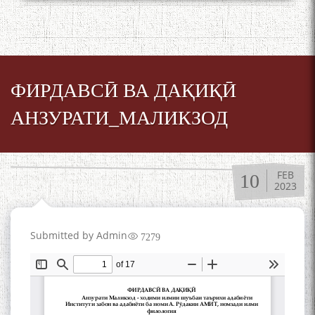
илмҳои Тоҷикистон бахшида
ба 100-солагии мунаққиду
адабиётшинос Соҳиб
Табаров ҳамоиши илмӣ-
назариявӣ баргузор гардид.
ФИРДАВСӢ ВА ДАҚИҚӢ
АНЗУРАТИ_МАЛИКЗОД
МАВЛОНО ҶАЛОЛИДДИНИ
БАЛХӢ БУЗУРГТАРИН
МУТАФАККИР ВА ОРИФИ
FEB
ЗАБОНУ АДАБИ ТОҶИК
10
2023
Submitted by
Admin
7279
به عبارت دیگر: گفتگو با مومن
قناعت Mumin Qanoat