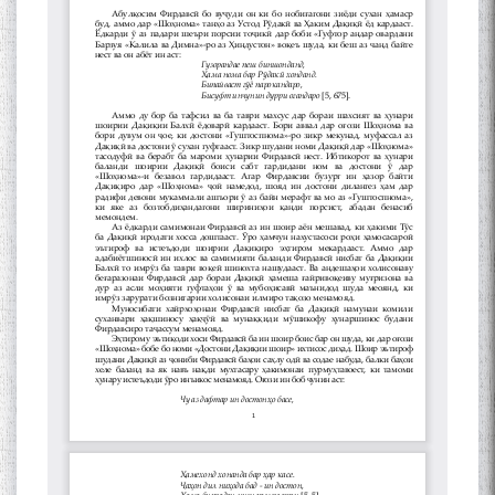
Сухбати навқаламон бо
Муъмин Қаноат\Meeting of
young talents with Mumyin
Kanoat
The Persian Gulf Beautiful
poetry from Устод Мумин
Қаноат (Ustod Mumin Qanoat)
and Master Mehryar
Mehrafarin about the conflict
of the name of the Persian
Gulf