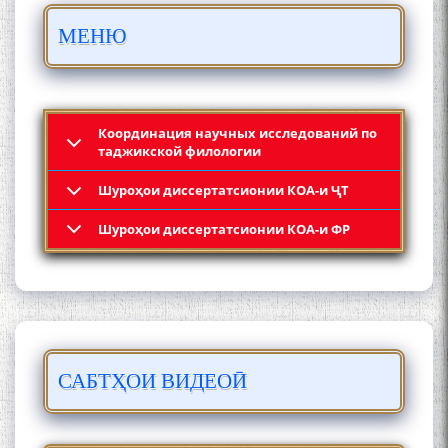
БО 4 000 000 СОМОНӢ
МЕНЮ
ПАЙКАРА ВА ОСОРХОНАИ
МӮЪМИН ҚАНОАТ СОХТА
ШУД!
Координация научных исследований по
таджикской филологии
Шyроҳои диссертатсионии КОА-и ҶТ
Кадамчо Худои Шарифзода
Шyроҳои диссертатсионии КОА-и ФР
САБТҲОИ ВИДЕОӢ
Сайре дар Осорхона
Муҳаммадҷон Раҳимӣ