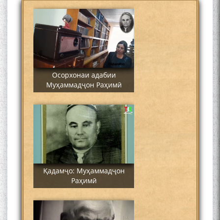
Осорхонаи адабии
Муҳаммадҷон Раҳимӣ
Қадамҷо: Муҳаммадҷон
Раҳимӣ