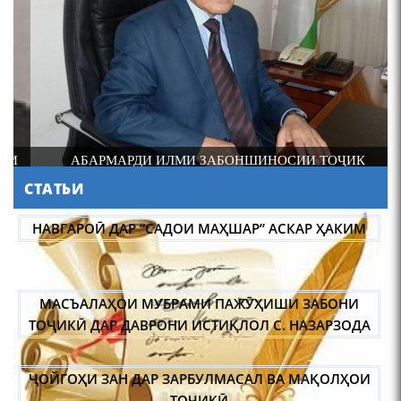
4-уми декабр- зодрӯзи
шоири абадзинда Абулқосим
Лоҳутӣ
И
АБАРМАРДИ ИЛМИ ЗАБОНШИНОСИИ ТОҶИК
СТАТЬИ
АБУЛҚОСИМ ЛОҲУТӢ /
ABULQOSIM LOHUTY/
НАВГАРОӢ ДАР “САДОИ МАҲШАР” АСКАР ҲАКИМ
МАСЪАЛАҲОИ МУБРАМИ ПАЖӮҲИШИ ЗАБОНИ
ТОҶИКӢ ДАР ДАВРОНИ ИСТИҚЛОЛ С. НАЗАРЗОДА
ҶОЙГОҲИ ЗАН ДАР ЗАРБУЛМАСАЛ ВА МАҚОЛҲОИ
Что знают в Ташкенте о
Мирзо Турсунзаде, чьим
ТОҶИКӢ