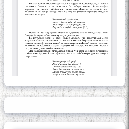
Сайри Дарвоз бо Мӯъмин
Қаноат: Чанор ҳам "гап"
мезанад
ШАРҲИ МУЛОҚОТ БО АҲЛИ
ИЛМ ВА МАОРИФИ КИШВАР
АЗ ҶОНИБИ ОЛИМОНИ
АКАДЕМИЯИ МИЛЛИИ
ИЛМҲОИ ТОҶИКИСТОН