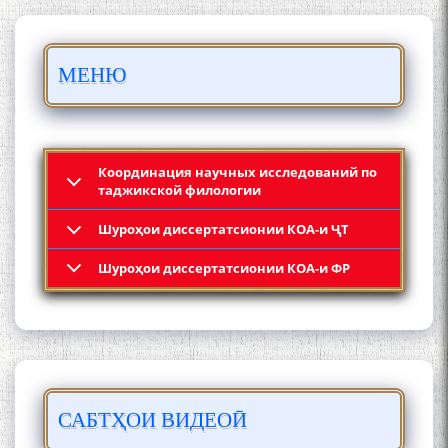
БО 4 000 000 СОМОНӢ
МЕНЮ
ПАЙКАРА ВА ОСОРХОНАИ
МӮЪМИН ҚАНОАТ СОХТА
ШУД!
Координация научных исследований по
таджикской филологии
Шyроҳои диссертатсионии КОА-и ҶТ
Кадамчо Худои Шарифзода
Шyроҳои диссертатсионии КОА-и ФР
САБТҲОИ ВИДЕОӢ
Сайре дар Осорхона