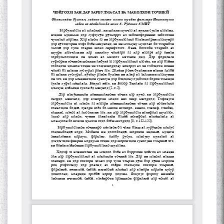
Сухбати навқаламон бо
Муъмин Қаноат\Meeting of
young talents with Mumyin
Kanoat
The Persian Gulf Beautiful
poetry from Устод Мумин
Қаноат (Ustod Mumin Qanoat)
and Master Mehryar
Mehrafarin about the conflict