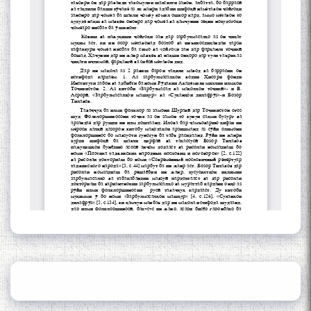
of the name of the Persian
Gulf
Сайри Дарвоз бо Мӯъмин
Қаноат: Чанор ҳам "гап"
мезанад
ШАРҲИ МУЛОҚОТ БО АҲЛИ
ИЛМ ВА МАОРИФИ КИШВАР
АЗ ҶОНИБИ ОЛИМОНИ
АКАДЕМИЯИ МИЛЛИИ
ИЛМҲОИ ТОҶИКИСТОН