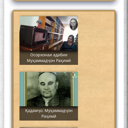
Муҳаммадҷон Раҳимӣ
Осорхонаи адабии
Муҳаммадҷон Раҳимӣ
Қадамҷо: Муҳаммадҷон
Раҳимӣ