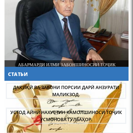
4-уми декабр- зодрӯзи
шоири абадзинда Абулқосим
Лоҳутӣ
И
АБАРМАРДИ ИЛМИ ЗАБОНШИНОСИИ ТОҶИК
СТАТЬИ
АБУЛҚОСИМ ЛОҲУТӢ /
ABULQOSIM LOHUTY/
ДАҚИҚӢ ВА ЗАБОНИ ПОРСИИ ДАРӢ АНЗУРАТИ
МАЛИКЗОД.
УСТОД АЙНӢ НАХУСТИН КАМОЛШИНОСИ ТОҶИК
УСМОНОВА ГУЛБАҲОР.