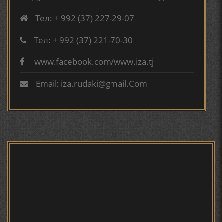
ВА АДАБИЁТИ БА НОМИ РӮДАКИИ АМИТ
Тел: + 992 (37) 227-29-07
КИРОМИ БУХОРӢ ШОИРИ ИНСОНДӮСТ УСМОНОВА
ГУЛБАҲОР.
Тел: + 992 (37) 221-70-30
www.facebook.com/www.iza.tj
Сайри осорхона - Мирзо
ТАҶАССУМИ ҲАСБИ ҲОЛ ДАР ҒАЗАЛИЁТИ КИРОМИ
Турсунзода
БУХОРОӢ УСМОНОВА Г.Ф.
Email: iza.rudaki@gmail.Com
БЕРУНӢ ВА НАВРӮЗИ АҶАМ
БЕРУНӢ ВА ЁДКАРДИ ҶАШНИ САДА
Мирзо Турсунзода - филми
мустанад
САНЪАТҲОИ БАДЕИИ МАЪНОӢ ДАР АШЪОРИ
КАМОЛИ ХУҶАНДӢ ЗУЛФИЯ ИСМАТОВА.