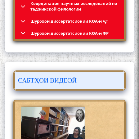
Координация научных исследований по
таджикской филологии
Шyроҳои диссертатсионии КОА-и ҶТ
Кадамчо Худои Шарифзода
Шyроҳои диссертатсионии КОА-и ФР
САБТҲОИ ВИДЕОӢ
Сайре дар Осорхона
Муҳаммадҷон Раҳимӣ