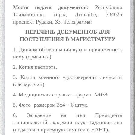
Сухбати навқаламон бо
Место подачи документов
: Республика
Муъмин Қаноат\Meeting of
Таджикистан, город Душанбе, 734025
young talents with Mumyin
Kanoat
проспект Рудаки, 33. Телеграмма:
ПЕРЕЧЕНЬ ДОКУМЕНТОВ ДЛЯ
ПОСТУПЛЕНИЯ В МАГИСТРАТУРУ
1. Диплом об окончания вуза и приложение к
нему (оригинал).
The Persian Gulf Beautiful
2. Копия паспорта.
poetry from Устод Мумин
Қаноат (Ustod Mumin Qanoat)
3. Копия военного удостоверения личности
and Master Mehryar
(для мужчин).
Mehrafarin about the conflict
of the name of the Persian
4. Медицинская справка – форма №038.
Gulf
5. Фото размером 3х4 – 6 штук.
6. Заявление на имя Президента
Сайри Дарвоз бо Мӯъмин
Национальной академии наук Таджикистана
Қаноат: Чанор ҳам "гап"
(подается в приемную комиссию НАНТ).
мезанад