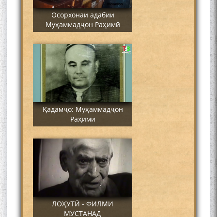
Осорхонаи адабии
Муҳаммадҷон Раҳимӣ
Қадамҷо: Муҳаммадҷон
Раҳимӣ
ЛОҲУТӢ - ФИЛМИ
МУСТАНАД