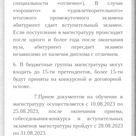
специальности «отлично»). В случае
«хорошего» и «удовлетворительного»
итогового промежуточного экзамена
МАВЛОНО ҶАЛОЛИДДИНИ
абитуриент сдает вступительный экзамен.
БАЛХӢ БУЗУРГТАРИН
Если поступление в магистратуру происходит
МУТАФАККИР ВА ОРИФИ
ЗАБОНУ АДАБИ ТОҶИК
после одного и более года после окончания
вуза, абитуриент пересдает экзамен
независимо от наличия диплома с отличием.
6. В бюджетные группы магистратуры могут
входить до 15-ти претендентов, более 15-ти
будут приняты на конкурсной и договорной
به عبارت دیگر: گفتگو با مومن
قناعت Mumin Qanoat
основе.
7.Прием документов на обучение в
магистратуру осуществляется с 10.08.2023 по
25.08.2023, после окончания приема,
собеседования-конкурса и вступительных
экзаменов магистратуры пройдут с 28.08.2023
по 31.08.2023.