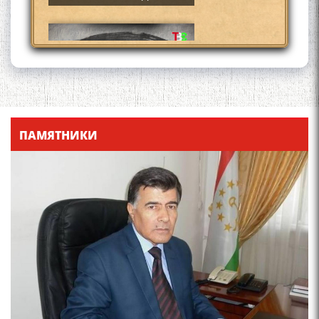
Қадамҷо - Лоҳутӣ
ПАМЯТНИКИ
4-уми декабр- зодрӯзи
шоири абадзинда Абулқосим
Лоҳутӣ