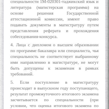
специальности 1М-020301-таджикский язык и
литература (магистерская программа) на
основе решения Государственной
аттестационной комиссии, имеют право
подавать документы в магистратуру путем
БА МУНОСИБАТИ
представления реферата и прохождения
БУЗУРГДОШТИ РӮЗИ РӮДАКӢ
собеседования-конкурса.
4. Лица с дипломом о высшем образовании
по программе бакалавра или специалиста, чья
специальность не соответствует выбранному
ими направлению в магистратуре, не могут
быть допущены к экзаменам в рамках
требований.
Дар Академияи миллии
5. Если поступление в магистратуру
илмҳои Тоҷикистон бахшида
ба 100-солагии мунаққиду
происходит в выпускном году поступающего,
адабиётшинос Соҳиб
результат промежуточного итогового экзамена
Табаров ҳамоиши илмӣ-
засчитывается по специальности (при
назариявӣ баргузор гардид.
условии, что оценка итогового экзамена по