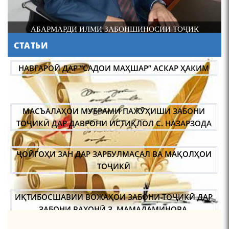
И
АБАРМАРДИ ИЛМИ ЗАБОНШИНОСИИ ТОҶИК
СТАТЬИ
АБУЛҚОСИМ ЛОҲУТӢ /
ABULQOSIM LOHUTY/
НАВГАРОӢ ДАР “САДОИ МАҲШАР” АСКАР ҲАКИМ
МАСЪАЛАҲОИ МУБРАМИ ПАЖӮҲИШИ ЗАБОНИ
ТОҶИКӢ ДАР ДАВРОНИ ИСТИҚЛОЛ С. НАЗАРЗОДА
ҶОЙГОҲИ ЗАН ДАР ЗАРБУЛМАСАЛ ВА МАҚОЛҲОИ
Что знают в Ташкенте о
Мирзо Турсунзаде, чьим
ТОҶИКӢ
именем назвали станцию
метро?
ИҚТИБОСШАВИИ ВОЖАҲОИ ЗАБОНИ ТОҶИКӢ ДАР
ЗАБОНИ ВАХОНӢ З. МАМАДАМИНОВА.