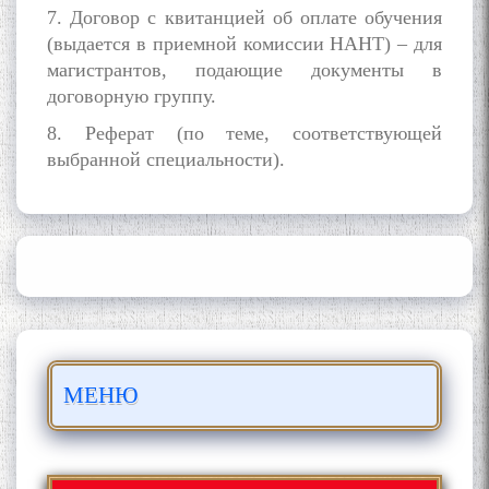
7. Договор с квитанцией об оплате обучения
(выдается в приемной комиссии НАНТ) – для
магистрантов, подающие документы в
договорную группу.
8. Реферат (по теме, соответствующей
выбранной специальности).
ШАРҲИ МУЛОҚОТ БО АҲЛИ
ИЛМ ВА МАОРИФИ КИШВАР
АЗ ҶОНИБИ ОЛИМОНИ
АКАДЕМИЯИ МИЛЛИИ
ИЛМҲОИ ТОҶИКИСТОН
БО 4 000 000 СОМОНӢ
МЕНЮ
ПАЙКАРА ВА ОСОРХОНАИ
МӮЪМИН ҚАНОАТ СОХТА
ШУД!