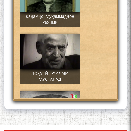
Қадамҷо: Муҳаммадҷон
Раҳимӣ
ЛОҲУТӢ - ФИЛМИ
МУСТАНАД
Қадамҷо - Лоҳутӣ