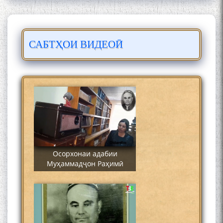
САБТҲОИ ВИДЕОӢ
Сайре дар Осорхона
Муҳаммадҷон Раҳимӣ
Осорхонаи адабии
Муҳаммадҷон Раҳимӣ