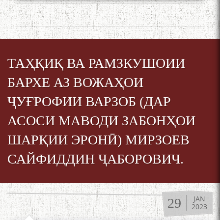
ТАҲҚИҚ ВА РАМЗКУШОИИ
Дар Академияи миллии
БАРХЕ АЗ ВОЖАҲОИ
илмҳои Тоҷикистон бахшида
ба 100-солагии мунаққиду
ҶУҒРОФИИ ВАРЗОБ (ДАР
адабиётшинос Соҳиб
Табаров ҳамоиши илмӣ-
АСОСИ МАВОДИ ЗАБОНҲОИ
назариявӣ баргузор гардид.
ШАРҚИИ ЭРОНӢ) МИРЗОЕВ
САЙФИДДИН ҶАБОРОВИЧ.
МАВЛОНО ҶАЛОЛИДДИНИ
БАЛХӢ БУЗУРГТАРИН
МУТАФАККИР ВА ОРИФИ
JAN
ЗАБОНУ АДАБИ ТОҶИК
29
2023