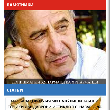
ПАМЯТНИКИ
4-уми декабр- зодрӯзи
шоири абадзинда Абулқосим
Лоҳутӣ
ДОНИШМАНДИ ҲУНАРМАНД ВА ҲУНАРМАНДИ
ДОНИШМАНД
СТАТЬИ
АБУЛҚОСИМ ЛОҲУТӢ /
ABULQOSIM LOHUTY/
МАСЪАЛАҲОИ МУБРАМИ ПАЖӮҲИШИ ЗАБОНИ
ТОҶИКӢ ДАР ДАВРОНИ ИСТИҚЛОЛ С. НАЗАРЗОДА