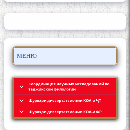
АЗ ҶОНИБИ ОЛИМОНИ
АКАДЕМИЯИ МИЛЛИИ
ИЛМҲОИ ТОҶИКИСТОН
БО 4 000 000 СОМОНӢ
МЕНЮ
ПАЙКАРА ВА ОСОРХОНАИ
МӮЪМИН ҚАНОАТ СОХТА
ШУД!
Координация научных исследований по
таджикской филологии
Шyроҳои диссертатсионии КОА-и ҶТ
Кадамчо Худои Шарифзода
Шyроҳои диссертатсионии КОА-и ФР