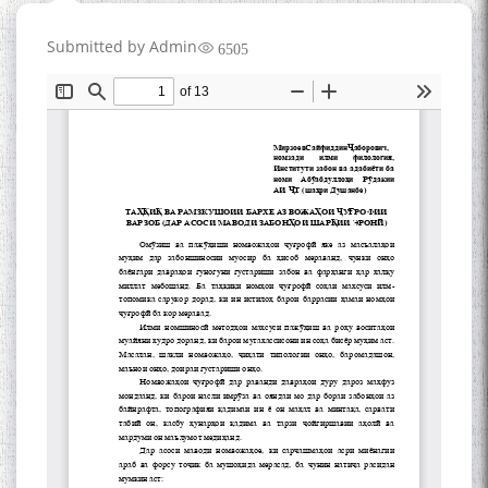
Submitted by
Admin
6505
به عبارت دیگر: گفتگو با مومن
قناعت Mumin Qanoat
Сухбати навқаламон бо
Муъмин Қаноат\Meeting of
young talents with Mumyin
Kanoat