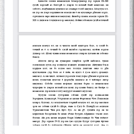
The Persian Gulf Beautiful
poetry from Устод Мумин
Қаноат (Ustod Mumin Qanoat)
and Master Mehryar
Mehrafarin about the conflict
of the name of the Persian
Gulf
Сайри Дарвоз бо Мӯъмин
Қаноат: Чанор ҳам "гап"
мезанад
ШАРҲИ МУЛОҚОТ БО АҲЛИ
ИЛМ ВА МАОРИФИ КИШВАР