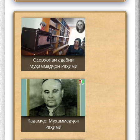
Муҳаммадҷон Раҳимӣ
Осорхонаи адабии
Муҳаммадҷон Раҳимӣ
Қадамҷо: Муҳаммадҷон
Раҳимӣ