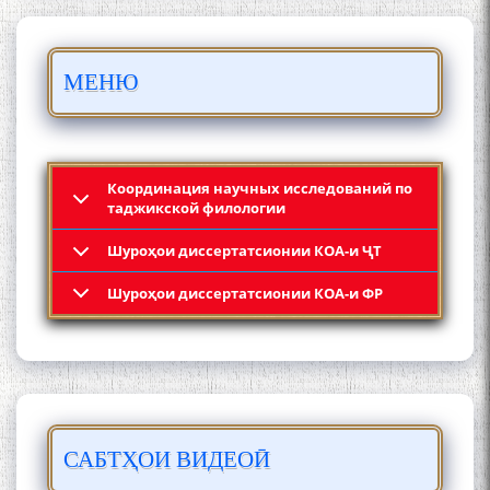
БО 4 000 000 СОМОНӢ
МЕНЮ
ПАЙКАРА ВА ОСОРХОНАИ
МӮЪМИН ҚАНОАТ СОХТА
ШУД!
Координация научных исследований по
таджикской филологии
Шyроҳои диссертатсионии КОА-и ҶТ
Кадамчо Худои Шарифзода
Шyроҳои диссертатсионии КОА-и ФР
САБТҲОИ ВИДЕОӢ
Сайре дар Осорхона