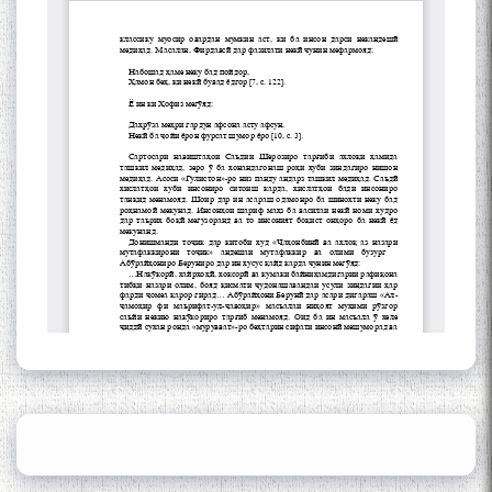
of the name of the Persian
Gulf
Сайри Дарвоз бо Мӯъмин
Қаноат: Чанор ҳам "гап"
мезанад
ШАРҲИ МУЛОҚОТ БО АҲЛИ
ИЛМ ВА МАОРИФИ КИШВАР
АЗ ҶОНИБИ ОЛИМОНИ
АКАДЕМИЯИ МИЛЛИИ
ИЛМҲОИ ТОҶИКИСТОН