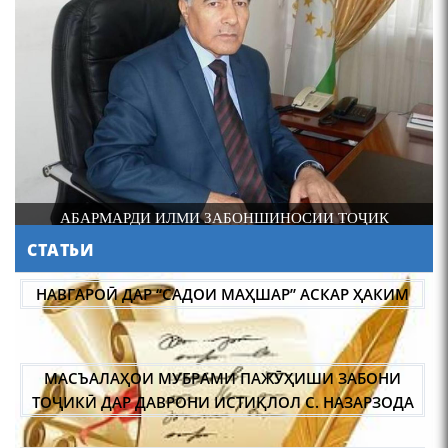
4-уми декабр- зодрӯзи
шоири абадзинда Абулқосим
Лоҳутӣ
И
АБАРМАРДИ ИЛМИ ЗАБОНШИНОСИИ ТОҶИК
СТАТЬИ
АБУЛҚОСИМ ЛОҲУТӢ /
ABULQOSIM LOHUTY/
НАВГАРОӢ ДАР “САДОИ МАҲШАР” АСКАР ҲАКИМ
МАСЪАЛАҲОИ МУБРАМИ ПАЖӮҲИШИ ЗАБОНИ
ТОҶИКӢ ДАР ДАВРОНИ ИСТИҚЛОЛ С. НАЗАРЗОДА