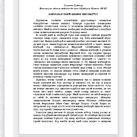
Сухбати навқаламон бо
Муъмин Қаноат\Meeting of
young talents with Mumyin
Kanoat
The Persian Gulf Beautiful
poetry from Устод Мумин
Қаноат (Ustod Mumin Qanoat)
and Master Mehryar
Mehrafarin about the conflict