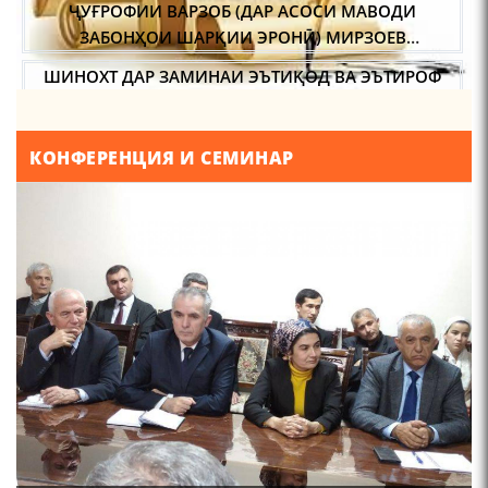
ЗАБОНҲОИ ШАРҚИИ ЭРОНӢ) МИРЗОЕВ
САЙФИДДИН ҶАБОРОВИЧ.
ШИНОХТ ДАР ЗАМИНАИ ЭЪТИҚОД ВА ЭЪТИРОФ
ФИРДАВСӢ ВА ДАҚИҚӢ
КОНФЕРЕНЦИЯ И СЕМИНАР
Мирзо Турсунзода-
"Кахрамони Точикистон"
ҚАСИДАИ ГУМШУДАИ РӮДАКӢ ШАМСИДДИН
МУҲАММАДӢ.
ТВ САЁҲӢ: ИНЪИКОСИ ЧОРАБИНӢ БА МУНОСИБАТИ
ҶАШНИ ВАҲДАТИ МИЛЛӢ ДАР АМИТ
МИРЗО ТУРСУНЗОДА
ТАРЧУМАИ ХОЛ/MIRZO
ПРЕДПОСЫЛКИ СТАНОВЛЕНИЯ
TURSUNZODA BIOGRAFIYA
ФИЛОЛОГИЧЕСКОГО РОМАНА В ТАДЖИКСКОЙ
МУРУВВАТИЁН ДЖ. ДЖ.