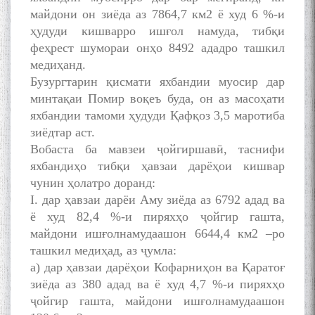
майдони он зиёда аз 7864,7 км2 ё худ 6 %-и
ҳудуди кишварро ишғол намуда, тибқи
феҳрест шумораи онҳо 8492 ададро ташкил
медиҳанд.
БА МУНОСИБАТИ
Бузургтарин қисмати яхбандии муосир дар
БУЗУРГДОШТИ РӮЗИ РӮДАКӢ
минтақаи Помир воқеъ буда, он аз масоҳати
яхбандии тамоми ҳудуди Қафқоз 3,5 маротиба
зиёдтар аст.
Вобаста ба мавзеи ҷойгиршавӣ, таснифи
яхбандиҳо тибқи ҳавзаи дарёҳои кишвар
чунин ҳолатро доранд:
I. дар ҳавзаи дарёи Аму зиёда аз 6792 адад ва
Дар Академияи миллии
ё худ 82,4 %-и пиряхҳо ҷойгир гашта,
илмҳои Тоҷикистон бахшида
майдони ишғолнамудаашон 6644,4 км2 –ро
ба 100-солагии мунаққиду
ташкил медиҳад, аз ҷумла:
адабиётшинос Соҳиб
а) дар ҳавзаи дарёҳои Кофарниҳон ва Қаратоғ
Табаров ҳамоиши илмӣ-
назариявӣ баргузор гардид.
зиёда аз 380 адад ва ё худ 4,7 %-и пиряхҳо
ҷойгир гашта, майдони ишғолнамудаашон