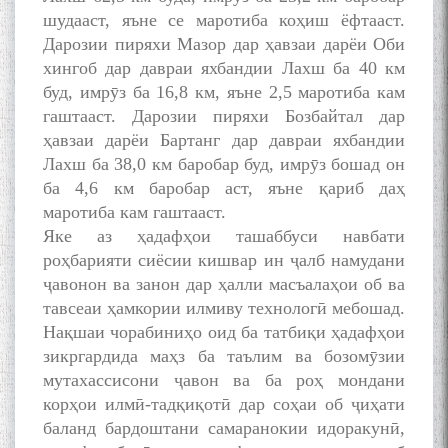
шудааст, яъне се маротиба коҳиш ёфтааст.
Дарозии пиряхи Мазор дар ҳавзаи дарёи Оби
хингоб дар давраи яхбандии Лахш ба 40 км
буд, имрӯз ба 16,8 км, яъне 2,5 маротиба кам
гаштааст. Дарозии пиряхи Бозбайтал дар
ШАРҲИ МУЛОҚОТ БО АҲЛИ
ҳавзаи дарёи Бартанг дар давраи яхбандии
ИЛМ ВА МАОРИФИ КИШВАР
Лахш ба 38,0 км баробар буд, имрӯз бошад он
АЗ ҶОНИБИ ОЛИМОНИ
ба 4,6 км баробар аст, яъне қариб даҳ
АКАДЕМИЯИ МИЛЛИИ
ИЛМҲОИ ТОҶИКИСТОН
маротиба кам гаштааст.
Яке аз ҳадафҳои ташаббуси навбати
роҳбарияти сиёсии кишвар ин ҷалб намудани
ҷавонон ва занон дар ҳалли масъалаҳои об ва
тавсеаи ҳамкории илмиву технологӣ мебошад.
БО 4 000 000 СОМОНӢ
Нақшаи чорабиниҳо оид ба татбиқи ҳадафҳои
ПАЙКАРА ВА ОСОРХОНАИ
зикргардида маҳз ба таълим ва бозомӯзии
МӮЪМИН ҚАНОАТ СОХТА
мутахассисони ҷавон ва ба роҳ мондани
ШУД!
корҳои илмӣ-тадқиқотӣ дар соҳаи об ҷиҳати
баланд бардоштани самаранокии идоракунӣ,