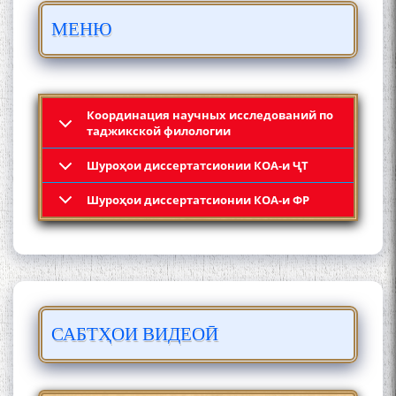
Осорхонаи адабии
МЕНЮ
Муҳаммадҷон Раҳимӣ
Координация научных исследований по
таджикской филологии
Шyроҳои диссертатсионии КОА-и ҶТ
Қадамҷо: Муҳаммадҷон
Шyроҳои диссертатсионии КОА-и ФР
Раҳимӣ
САБТҲОИ ВИДЕОӢ
ЛОҲУТӢ - ФИЛМИ
МУСТАНАД