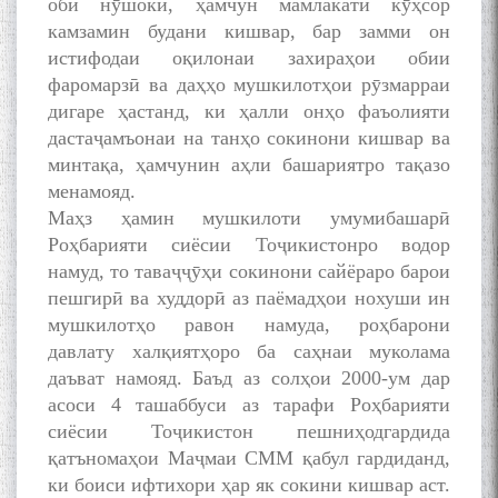
оби нӯшокӣ, ҳамчун мамлакати кӯҳсор
камзамин будани кишвар, бар замми он
истифодаи оқилонаи захираҳои обии
фаромарзӣ ва даҳҳо мушкилотҳои рӯзмарраи
дигаре ҳастанд, ки ҳалли онҳо фаъолияти
дастаҷамъонаи на танҳо сокинони кишвар ва
минтақа, ҳамчунин аҳли башариятро тақазо
менамояд.
Маҳз ҳамин мушкилоти умумибашарӣ
Роҳбарияти сиёсии Тоҷикистонро водор
намуд, то таваҷҷӯҳи сокинони сайёраро барои
пешгирӣ ва худдорӣ аз паёмадҳои нохуши ин
мушкилотҳо равон намуда, роҳбарони
давлату халқиятҳоро ба саҳнаи муколама
даъват намояд. Баъд аз солҳои 2000-ум дар
асоси 4 ташаббуси аз тарафи Роҳбарияти
сиёсии Тоҷикистон пешниҳодгардида
қатъномаҳои Маҷмаи СММ қабул гардиданд,
ки боиси ифтихори ҳар як сокини кишвар аст.