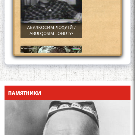
АБУЛҚОСИМ ЛОҲУТӢ /
ABULQOSIM LOHUTY/
Что знают в Ташкенте о
Мирзо Турсунзаде, чьим
ПАМЯТНИКИ
именем назвали станцию
метро?