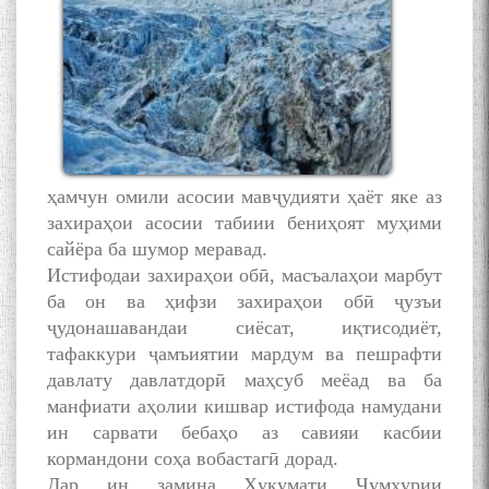
ҳамчун омили асосии мавҷудияти ҳаёт яке аз
захираҳои асосии табиии бениҳоят муҳими
сайёра ба шумор меравад.
Истифодаи захираҳои обӣ, масъалаҳои марбут
ба он ва ҳифзи захираҳои обӣ ҷузъи
ҷудонашавандаи сиёсат, иқтисодиёт,
тафаккури ҷамъиятии мардум ва пешрафти
давлату давлатдорӣ маҳсуб меёад ва ба
манфиати аҳолии кишвар истифода намудани
ин сарвати бебаҳо аз савияи касбии
кормандони соҳа вобастагӣ дорад.
Дар ин замина Ҳукумати Ҷумҳурии