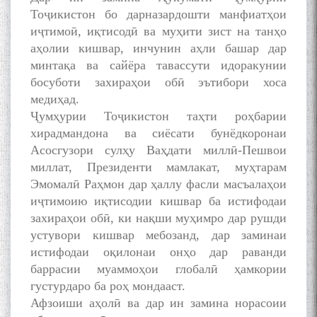
Тоҷикистон бо дарназардошти манфиатҳои
иҷтимоӣ, иқтисодӣ ва муҳити зист на танҳо
аҳолии кишвар, инчунин аҳли башар дар
минтақа ва сайёра тавассути идоракунии
босуботи захираҳои обӣ эътибори хоса
медиҳад.
Ҷумҳурии Тоҷикистон таҳти роҳбарии
хирадмандона ва сиёсати бунёдкоронаи
Асосгузори сулҳу Ваҳдати миллӣ-Пешвои
миллат, Президенти мамлакат, муҳтарам
Эмомалӣ Раҳмон дар ҳаллу фасли масъалаҳои
иҷтимоию иқтисодии кишвар ба истифодаи
захираҳои обӣ, ки нақши муҳимро дар рушди
устувори кишвар мебозанд, дар заминаи
истифодаи оқилонаи онҳо дар раванди
баррасии муаммоҳои глобалӣ ҳамкории
густурдаро ба роҳ мондааст.
Афзоиши аҳолӣ ва дар ин замина норасоии