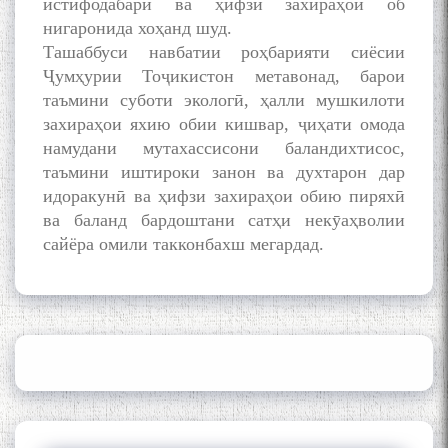
истифодабарӣ ва ҳифзи захираҳои об
нигаронида хоҳанд шуд.
Ташаббуси навбатии роҳбарияти сиёсии
Кадамчо Худои Шарифзода
Ҷумҳурии Тоҷикистон метавонад, барои
таъмини суботи экологӣ, ҳалли мушкилоти
захираҳои яхию обии кишвар, ҷиҳати омода
намудани мутахассисони баландихтисос,
таъмини иштироки занон ва духтарон дар
идоракунӣ ва ҳифзи захираҳои обию пиряхӣ
ва баланд бардоштани сатҳи некӯаҳволии
сайёра омили такконбахш мегардад.
Сайре дар Осорхона
Муҳаммадҷон Раҳимӣ