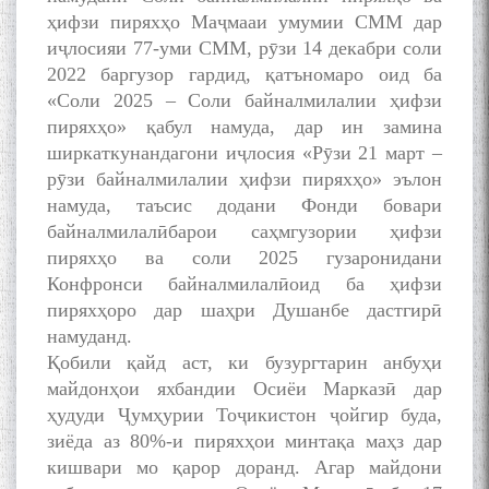
ҳифзи пиряхҳо Маҷмааи умумии СММ дар
иҷлосияи 77-уми СММ, рӯзи 14 декабри соли
2022 баргузор гардид, қатъномаро оид ба
«Соли 2025 – Соли байналмилалии ҳифзи
пиряхҳо» қабул намуда, дар ин замина
ширкаткунандагони иҷлосия «Рӯзи 21 март –
рӯзи байналмилалии ҳифзи пиряхҳо» эълон
намуда, таъсис додани Фонди бовари
байналмилалӣбарои саҳмгузории ҳифзи
пиряхҳо ва соли 2025 гузаронидани
Конфронси байналмилалӣоид ба ҳифзи
пиряхҳоро дар шаҳри Душанбе дастгирӣ
намуданд.
Қобили қайд аст, ки бузургтарин анбуҳи
майдонҳои яхбандии Осиёи Марказӣ дар
ҳудуди Ҷумҳурии Тоҷикистон ҷойгир буда,
зиёда аз 80%-и пиряхҳои минтақа маҳз дар
кишвари мо қарор доранд. Агар майдони