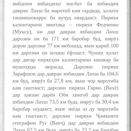
Муъмин Қаноат\Meeting of
майдони яхбандиҳо нисбат ба яхбандии
young talents with Mumyin
давраи Лахш ба маротиб кам гардида, ҳолати
Kanoat
ташвишоварро ба вуҷуд овардааст. Пиряхи
калонтарини минтақа – пиряхи Федченко
(Муқсу), ки дар давраи яхбандии Лахш
дарозии он ба 171 км баробар буд, имрӯз
дорои дарозии 77 км мебошад, яъне қариб 100
км дарозии он коҳиш ёфтааст. Чунин ҳолат
The Persian Gulf Beautiful
дар дигар пиряхҳои калонтарини кишвар ба
poetry from Устод Мумин
Қаноат (Ustod Mumin Qanoat)
мушоҳида мерасад. Дарозии пиряхи
and Master Mehryar
Зарафшон дар давраи яхбандии Лахш ба 104,6
Mehrafarin about the conflict
км буд, имрӯз ба 27,8 км, яъне чор маротиба
of the name of the Persian
кам гаштааст; дарозии пиряхи Гармо (Вахё)
Gulf
дар ҳавзаи дарёи Оби хингоб дар давраи
яхбандии Лахш 73,5 км буда, имрӯз ба 30,4 км
баробар шудааст, яъне зиёда аз ду маротиба
Сайри Дарвоз бо Мӯъмин
кам гаштааст; дарозии пиряхи Ҷамъияти
Қаноат: Чанор ҳам "гап"
географии Рус (Ванҷ) дар давраи яхбандии
мезанад
Лахш 62,5 км буда, имрӯз ба 23,2 км баробар