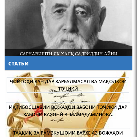
Осорхонаи Мирзо
Турсунзода Каратог
САРНАВИШТИ ЯК ХАЛҚ САДРИДДИН АЙНӢ
СТАТЬИ
110 солагии шоири халқии
Тоҷикистон Мирзо
ҶОЙГОҲИ ЗАН ДАР ЗАРБУЛМАСАЛ ВА МАҚОЛҲОИ
Турсунзода / Mirzo
ТОҶИКӢ
Tursunzoda
ИҚТИБОСШАВИИ ВОЖАҲОИ ЗАБОНИ ТОҶИКӢ ДАР
ЗАБОНИ ВАХОНӢ З. МАМАДАМИНОВА.
ТАҲҚИҚ ВА РАМЗКУШОИИ БАРХЕ АЗ ВОЖАҲОИ
ЧЕХРАХОИ АСЛИИ МИРЗО
ТУРСУНЗОДА
ҶУҒРОФИИ ВАРЗОБ (ДАР АСОСИ МАВОДИ