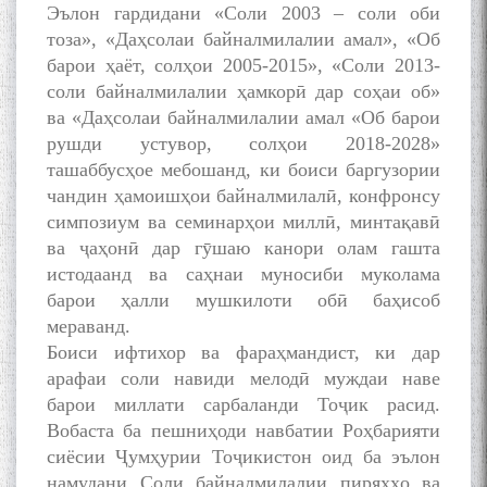
Эълон гардидани «Соли 2003 – соли оби
тоза», «Даҳсолаи байналмилалии амал», «Об
барои ҳаёт, солҳои 2005-2015», «Соли 2013-
соли байналмилалии ҳамкорӣ дар соҳаи об»
ва «Даҳсолаи байналмилалии амал «Об барои
рушди устувор, солҳои 2018-2028»
ташаббусҳое мебошанд, ки боиси баргузории
чандин ҳамоишҳои байналмилалӣ, конфронсу
симпозиум ва семинарҳои миллӣ, минтақавӣ
ва ҷаҳонӣ дар гӯшаю канори олам гашта
истодаанд ва саҳнаи муносиби муколама
барои ҳалли мушкилоти обӣ баҳисоб
мераванд.
Боиси ифтихор ва фараҳмандист, ки дар
арафаи соли навиди мелодӣ муждаи наве
барои миллати сарбаланди Тоҷик расид.
Вобаста ба пешниҳоди навбатии Роҳбарияти
сиёсии Ҷумҳурии Тоҷикистон оид ба эълон
намудани Соли байналмилалии пиряхҳо ва