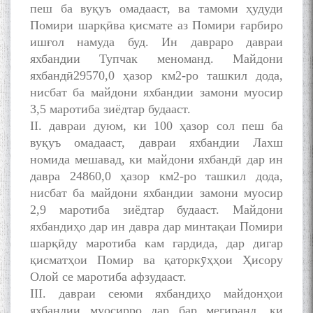
пеш ба вуқуъ омадааст, ва тамоми ҳудуди
Помири шарқӣва қисмате аз Помири ғарбиро
ишғол намуда буд. Ин давраро давраи
яхбандии Тупчак меноманд. Майдони
яхбандӣ29570,0 ҳазор км2-ро ташкил дода,
нисбат ба майдони яхбандии замони муосир
3,5 маротиба зиёдтар будааст.
II. давраи дуюм, ки 100 ҳазор сол пеш ба
вуқуъ омадааст, давраи яхбандии Лахш
номида мешавад, ки майдони яхбандӣ дар ин
давра 24860,0 ҳазор км2-ро ташкил дода,
нисбат ба майдони яхбандии замони муосир
2,9 маротиба зиёдтар будааст. Майдони
яхбандиҳо дар ин давра дар минтақаи Помири
шарқӣду маротиба кам гардида, дар дигар
қисматҳои Помир ва қаторкӯҳҳои Ҳисору
Олой се маротиба афзудааст.
III. давраи сеюми яхбандиҳо майдонҳои
яхбандии муосирро дар бар мегиранд, ки