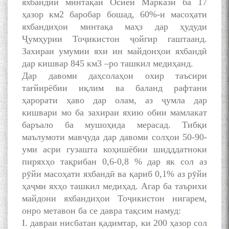
яхбандии минтақаи Осиёи Марказӣ ба 17
ҳазор км2 баробар бошад, 60%-и масоҳати
яхбандиҳои минтақа маҳз дар ҳудуди
Ҷумҳурии Тоҷикистон ҷойгир гаштаанд.
Захираи умумии яхи ин майдонҳои яхбандӣ
дар кишвар 845 км3 –ро ташкил медиҳанд.
Дар давоми даҳсолаҳои охир таъсири
тағйирёбии иқлим ва баланд рафтани
ҳарорати ҳаво дар олам, аз ҷумла дар
кишвари мо ба захираи яхию обии мамлакат
баръало ба мушоҳида мерасад. Тибқи
маълумоти мавҷуда дар давоми солҳои 50-90-
уми асри гузашта коҳишёбии шидддатноки
пиряхҳо тақрибан 0,6-0,8 % дар як сол аз
рӯйи масоҳати яхбандӣ ва қариб 0,1% аз рӯйи
ҳаҷми яхҳо ташкил медиҳад. Агар ба таърихи
майдони яхбандиҳои Тоҷикистон нигарем,
онро метавон ба се давра тақсим намуд:
I. давраи нисбатан қадимтар, ки 200 ҳазор сол