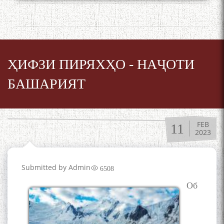
ҲИФЗИ ПИРЯХҲО - НАҶОТИ
БАШАРИЯТ
FEB
11
2023
Submitted by
Admin
6508
Об