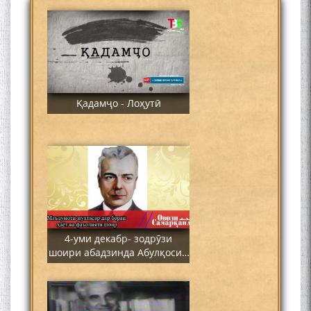
Қадамҷо - Лоҳутӣ
4-уми декабр- зодрӯзи
шоири абадзинда Абулқосим
Лоҳутӣ