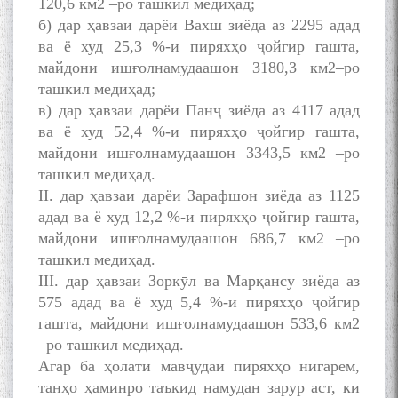
120,6 км2 –ро ташкил медиҳад;
б) дар ҳавзаи дарёи Вахш зиёда аз 2295 адад
МАВЛОНО ҶАЛОЛИДДИНИ
ва ё худ 25,3 %-и пиряхҳо ҷойгир гашта,
БАЛХӢ БУЗУРГТАРИН
майдони ишғолнамудаашон 3180,3 км2–ро
МУТАФАККИР ВА ОРИФИ
ташкил медиҳад;
ЗАБОНУ АДАБИ ТОҶИК
в) дар ҳавзаи дарёи Панҷ зиёда аз 4117 адад
ва ё худ 52,4 %-и пиряхҳо ҷойгир гашта,
майдони ишғолнамудаашон 3343,5 км2 –ро
ташкил медиҳад.
II. дар ҳавзаи дарёи Зарафшон зиёда аз 1125
адад ва ё худ 12,2 %-и пиряхҳо ҷойгир гашта,
به عبارت دیگر: گفتگو با مومن
قناعت Mumin Qanoat
майдони ишғолнамудаашон 686,7 км2 –ро
ташкил медиҳад.
III. дар ҳавзаи Зоркӯл ва Марқансу зиёда аз
575 адад ва ё худ 5,4 %-и пиряхҳо ҷойгир
гашта, майдони ишғолнамудаашон 533,6 км2
–ро ташкил медиҳад.
Агар ба ҳолати мавҷудаи пиряхҳо нигарем,
танҳо ҳаминро таъкид намудан зарур аст, ки
Сухбати навқаламон бо