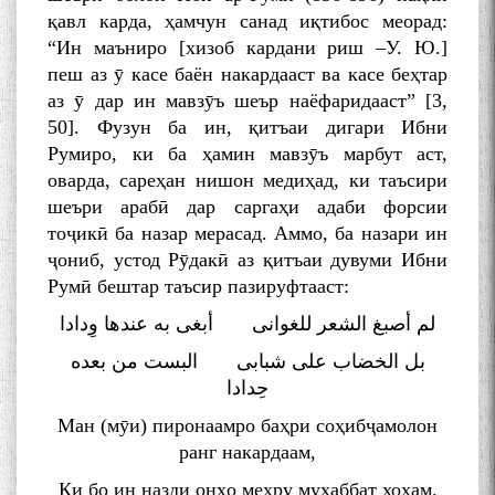
қавл карда, ҳамчун санад иқтибос меорад:
“Ин маъниро [хизоб кардани риш –У. Ю.]
пеш аз ӯ касе баён накардааст ва касе беҳтар
аз ӯ дар ин мавзӯъ шеър наёфаридааст” [3,
50]. Фузун ба ин, қитъаи дигари Ибни
Румиро, ки ба ҳамин мавзӯъ марбут аст,
оварда, сареҳан нишон медиҳад, ки таъсири
шеъри арабӣ дар саргаҳи адаби форсии
тоҷикӣ ба назар мерасад. Аммо, ба назари ин
ҷониб, устод Рӯдакӣ аз қитъаи дувуми Ибни
Румӣ бештар таъсир пазируфтааст:
لم أصبغ الشعر للغوانی أبغی به عندها وِدادا
بل الخضاب علی شبابی البست من بعده
حِدادا
Ман (мӯи) пиронаамро баҳри соҳибҷамолон
ранг накардаам,
Ки бо ин назди онҳо меҳру муҳаббат хоҳам.