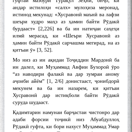
гуфтаи мазбури Тӯрақул Зеҳнӣ, онҷо, ки
андар истилоҳи «салх» мулоҳиза меронад,
истинод мекунад: «Хусравонӣ маънӣ ва лафзи
шеъри худро маҳз аз ҳамин байти Рӯдакӣ
бурдааст» [2,226] ва ба ин натиҷаи саҳеҳи
илмӣ мерасад, ки «Шеъри Хусравонӣ аз
ҳамин байти Рӯдакӣ сарчашма мегирад, на аз
қитъаи ӯ» [3, 52].
Мо низ аз ин ақидаи Тоҷиддин Мардонӣ ба
ин далел, ки Муҳаммад Авфии Бухороӣ ӯро
“аз наводири фалакӣ ва дар зумраи аному
аҷоиби айём” [1, 2/6] донистааст, ҷонибдорӣ
мекунем ва ба ин назарем, ки қитъаи
Хусравонӣ дар истиқболи байти Рӯдакӣ
суруда шудааст.
Қадимтарин намунаи барҷастаи чистонро дар
адаби форсии тоҷикӣ низ Абуабдуллоҳ
Рӯдакӣ гуфта, ки бори нахуст Муҳаммад Умар