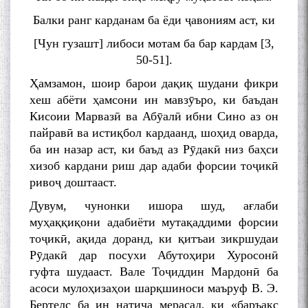
Балки ранг карданам ба ёди ҷавониям аст, ки
[Чун гузашт] либоси мотам ба бар кардам [3,
50-51].
Ҳамзамон, шоир барои дақиқ шудани фикри
хеш абёти ҳамсони ин мавзӯъро, ки баъдан
Кисоии Марвазӣ ва Абӯалӣ ибни Сино аз он
пайравӣ ва истиқбол кардаанд, шоҳид оварда,
ба ин назар аст, ки баъд аз Рӯдакӣ низ баҳси
хизоб кардани риш дар адаби форсии тоҷикӣ
ривоҷ доштааст.
Дувум, чунонки ишора шуд, ағлаби
муҳаққиқони адабиёти мутақаддими форсии
тоҷикӣ, ақида доранд, ки қитъаи зикршудаи
Рӯдакӣ дар посухи Абутоҳири Хуросонӣ
гуфта шудааст. Вале Тоҷиддин Мардонӣ ба
асоси мулоҳизаҳои шарқшиноси маъруф В. Э.
Бертелс ба ин натиҷа мерасад, ки «баръакс