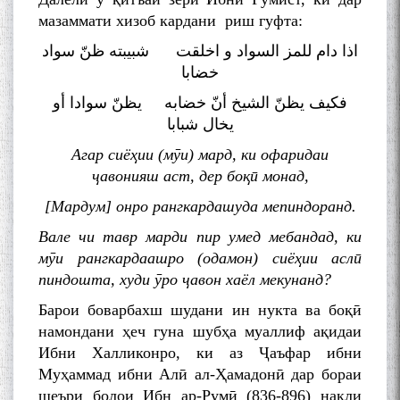
мазаммати хизоб кардани риш гуфта:
اذا دام للمز السواد و اخلقت شبیبته ظنّ سواد
خضابا
فکیف یظنّ الشیخ أنّ خضابه یظنّ سوادا أو
یخال شبابا
Агар сиёҳии (мӯи) мард, ки офаридаи
ҷавонияш аст, дер боқӣ монад,
[Мардум] онро рангкардашуда мепиндоранд.
Вале чи тавр марди пир умед мебандад, ки
мӯи рангкардаашро (одамон) сиёҳии аслӣ
пиндошта, худи ӯро ҷавон хаёл мекунанд?
Барои боварбахш шудани ин нукта ва боқӣ
намондани ҳеч гуна шубҳа муаллиф ақидаи
Ибни Халликонро, ки аз Ҷаъфар ибни
Муҳаммад ибни Алӣ ал-Ҳамадонӣ дар бораи
шеъри болои Ибн ар-Румӣ (836-896) нақли