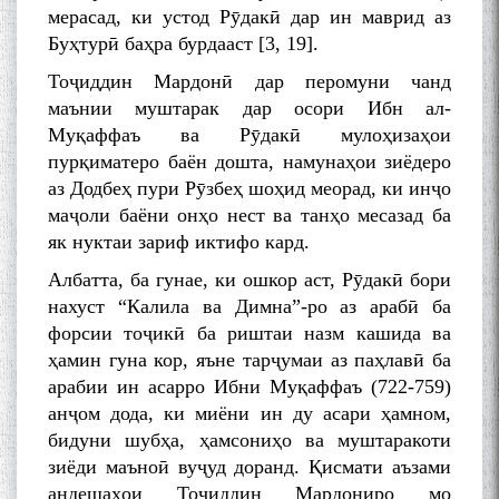
мерасад, ки устод Рӯдакӣ дар ин маврид аз
Буҳтурӣ баҳра бурдааст [3, 19].
Тоҷиддин Мардонӣ дар перомуни чанд
маънии муштарак дар осори Ибн ал-
Муқаффаъ ва Рӯдакӣ мулоҳизаҳои
пурқиматеро баён дошта, намунаҳои зиёдеро
аз Додбеҳ пури Рӯзбеҳ шоҳид меорад, ки инҷо
маҷоли баёни онҳо нест ва танҳо месазад ба
як нуктаи зариф иктифо кард.
Албатта, ба гунае, ки ошкор аст, Рӯдакӣ бори
нахуст “Калила ва Димна”-ро аз арабӣ ба
форсии тоҷикӣ ба риштаи назм кашида ва
ҳамин гуна кор, яъне тарҷумаи аз паҳлавӣ ба
арабии ин асарро Ибни Муқаффаъ (722-759)
анҷом дода, ки миёни ин ду асари ҳамном,
бидуни шубҳа, ҳамсониҳо ва муштаракоти
зиёди маъноӣ вуҷуд доранд. Қисмати аъзами
андешаҳои Тоҷиддин Мардониро мо