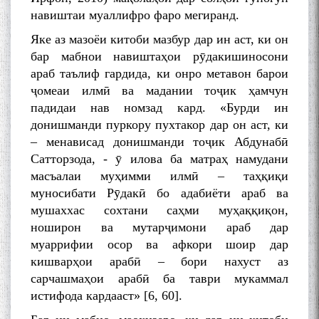
навиштаи муаллифро фаро мегиранд.
Яке аз мазоёи китоби мазбур дар ин аст, ки он
бар мабнои навиштаҳои рӯдакишиносони
араб таълиф гардида, ки онро метавон барои
ҷомеаи илмӣ ва мадании тоҷик ҳамчун
падидаи нав номзад кард. «Бурди ин
донишманди пуркору пухтакор дар он аст, ки
– менависад донишманди тоҷик Абдунабӣ
Сатторзода, - ӯ илова ба матраҳ намудани
масъалаи муҳимми илмӣ – таҳқиқи
муносибати Рӯдакӣ бо адабиёти араб ва
мушаххас сохтани саҳми муҳаққиқон,
ноширон ва мутарҷимони араб дар
муаррифии осор ва афкори шоир дар
кишварҳои арабӣ – бори нахуст аз
сарчашмаҳои арабӣ ба таври мукаммал
истифода кардааст» [6, 60].