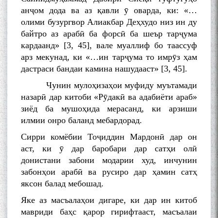
анҷом дода ва аз қавли ӯ оварда, ки: «…
олими бузургвор Алиакбар Деҳхудо низ ин ду
байтро аз арабӣ ба форсӣ ба шеър тарҷума
кардаанд» [3, 45], вале муаллиф бо таассуф
арз мекунад, ки «…ин тарҷума то имрӯз ҳам
дастраси бандаи камина нашудааст» [3, 45].
Чунин мулоҳизаҳои муфиду муътамади
назарӣ дар китоби «Рӯдакӣ ва адабиёти араб»
зиёд ба мушоҳида мерасанд, ки арзиши
илмии онро баланд мебардорад.
Сирри комёбии Тоҷиддин Мардонӣ дар он
аст, ки ӯ дар баробари дар сатҳи олӣ
донистани забони модарии худ, инчунин
забонҳои арабӣ ва русиро дар ҳамин сатҳ
яксон балад мебошад.
Яке аз масъалаҳои дигаре, ки дар ин китоб
мавриди баҳс қарор гирифтааст, масъалаи