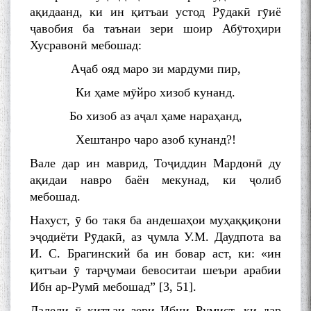
ақидаанд, ки ин қитъаи устод Рӯдакӣ гӯиё
ҷавобия ба таънаи зери шоир Абӯтоҳири
Хусравонӣ мебошад:
Аҷаб ояд маро зи мардуми пир,
Ки ҳаме мӯйро хизоб кунанд.
Бо хизоб аз аҷал ҳаме нараҳанд,
Хештанро чаро азоб кунанд?!
Вале дар ин маврид, Тоҷиддин Мардонӣ ду
ақидаи навро баён мекунад, ки ҷолиб
мебошад.
Нахуст, ӯ бо такя ба андешаҳои муҳаққиқони
эҷодиёти Рӯдакӣ, аз ҷумла У.М. Даудпота ва
И. С. Брагинский ба ин бовар аст, ки: «ин
қитъаи ӯ тарҷумаи бевоситаи шеъри арабии
Ибн ар-Румӣ мебошад” [3, 51].
Далели ӯ қитъаи зери Ибни Румист, ки дар