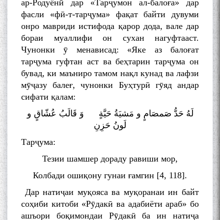
ар-Родуёнӣ дар «Тарҷумон ал-балоға» дар
фасли «фӣ-т-тарҷума» фақат байти дувуми
онро мавриди истифода қарор дода, вале дар
бораи муаллифи он сухан нагуфтааст.
Чунонки ӯ менависад: «Яке аз балоғат
тарҷума гуфтан аст ва беҳтарин тарҷума он
бувад, ки маъниро тамом нақл кунад ва лафзи
мӯҷазу балеғ, чунонки Буҳтурӣ гӯяд андар
сифати қалам:
لَهُ حَدُّ صَمصَامٍ و مَشیَةُ حَیَّةٍ وَ قَالَبُ عُشّاقٍ و
لَونُ حَزِنِ
Тарҷума:
Тезии шамшер дораду равиши мор,
Колбади ошиқону гунаи ғамгин [4, 118].
Дар натиҷаи муқояса ва муқоранаи ин байт
соҳиби китоби «Рӯдакӣ ва адабиёти араб» бо
ашъори боқимондаи Рӯдакӣ ба ин натиҷа