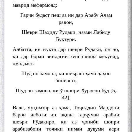
маврид мефармояд:
Гарчи будаст пеш аз ин дар Арабу Аҷам
равон,
Шеъри Шаҳиду Рӯдакӣ, назми Лабиду
Буҳтурӣ.
Албатта, ин нукта дар шеъри Рӯдакӣ, он ҷо,
ки дар бораи зиндагии хеш шиква мекунад,
омадааст:
Шуд он замона, ки шеъраш ҳама ҷаҳон
бинвашт,
Шуд он замона, ки ӯ шоири Хуросон буд [5,
42].
Вале, муҳимтар аз ҳама, Тоҷиддин Мардонӣ
барои исботи ин ақида тарҷумаи арабии
шеъри Рӯдакиро, ки аз ҷониби шоири
арабизабони тоҷики нимаи дувуми асри