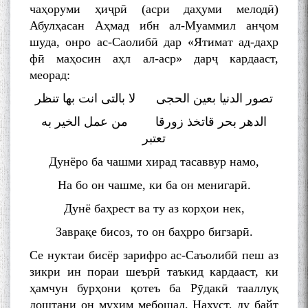
чаҳоруми ҳиҷрӣ (асри даҳуми мелодӣ)
Абулҳасан Аҳмад ибн ал-Муаммил анҷом
шуда, онро ас-Саолибӣ дар «Ятимат ад-даҳр
фӣ маҳосин аҳл ал-аср» дарҷ кардааст,
меорад:
تصور الدنیا بعین الحجی لا بالتی انت بها تنظر
الدهر بحر قاتخذ زورقا من عمل الخیر به
تعتبر
Дунёро ба чашми хирад тасаввур намо,
На бо он чашме, ки ба он менигарӣ.
Дунё баҳрест ва ту аз корҳои нек,
Заврақе бисоз, то он баҳрро бигзарӣ.
Се нуктаи бисёр зарифро ас-Саъолибӣ пеш аз
зикри ин пораи шеърӣ таъкид кардааст, ки
ҳамчун бурҳони қотеъ ба Рӯдакӣ тааллуқ
доштани он муҳим мебошад. Нахуст, ду байт