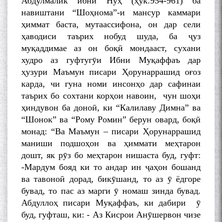
Абдулмалик ибни Нӯҳ (ҳук.954-961) ба
навиштани “Шоҳнома”-и мансур каммари
ҳиммат баста, мутаассифона, он дар сели
ҳаводиси таърих нобуд шуда, ба ҷуз
муқаддимае аз он боқӣ мондааст, сухани
худро аз гуфтугӯи Ибни Муқаффаъ дар
ҳузури Маъмун писари Ҳорунаррашид оғоз
карда, чи гуна номи инсонҳо дар сафинаи
таърих бо сохтани корҳои навоин, чун шоҳи
ҳиндувон ба доноӣ, ки “Калилаву Димна” ва
“Шонок” ва “Рому Ромин” берун овард, боқӣ
монад: “Ва Маъмун – писари Ҳорунаррашид
маниши подшоҳон ва ҳиммати меҳтарон
дошт, як рӯз бо меҳтарон нишаста буд, гуфт:
-Мардум бояд ки то андар ин ҷаҳон бошанд
ва тавоноӣ дорад, бикӯшанд, то аз ӯ ёдгоре
бувад, то пас аз марги ӯ номаш зинда бувад.
Абдуллоҳ писари Муқаффаъ, ки дабири ӯ
буд, гуфташ, ки: - Аз Кисрои Анӯшервон чизе