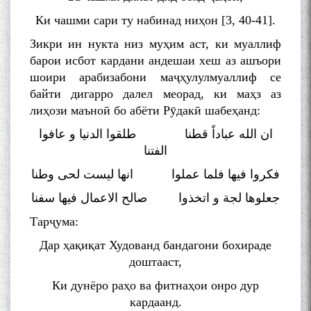
Ки чашми сари ту набинад ниҳон [3, 40-41].
Зикри ин нукта низ муҳим аст, ки муаллиф
барои исбот кардани андешаи хеш аз ашъори
шоири арабизабони маҷҳулулмуаллиф се
байти дигарро далел меорад, ки маҳз аз
лиҳози маъноӣ бо абёти Рӯдакӣ шабеҳанд:
ان الله عباداً قطنا طلقوا الدنیا و عافوا
الفتنا
فکروا فیها فلما عملوا انها لیست لحی وطنا
جعلوها لجة و اتخذوا صالح الاعمال فیها سفنا
Тарҷума:
Дар ҳақиқат Худованд бандагони бохираде
доштааст,
Ки дунёро раҳо ва фитнаҳои онро дур
кардаанд.