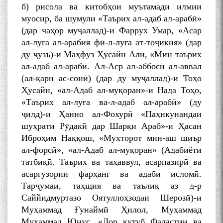
б) рисола ва китобҳои муътамади илмии
муосир, ба шумули «Таърих ал-адаб ал-арабӣ»
(дар чаҳор муҷаллад)-и Фаррух Умар, «Асар
ал-луға ал-арабия фӣ-л-луға ат-тоҷикия» (дар
ду ҷузъ)-и Маҳфуз Ҳусайн Алӣ, «Мин таърих
ал-адаб ал-арабӣ. Ал-Аср ал-аббосӣ ал-аввал
(ал-қарн ас-сонӣ) (дар ду муҷаллад)-и Тоҳо
Ҳусайн, «ал-Адаб ал-муқоран»-и Нада Тоҳо,
«Таърих ал-луға ва-л-адаб ал-арабӣ» (ду
ҷилд)-и Ҳанно ал-Фохурӣ «Паҳнкунандаи
шуҳрати Рӯдакӣ дар Шарқи Араб»-и Ҳасан
Иброҳим Наққош, «Мухторот мин-аш шиър
ал-форсӣ», «ал-Адаб ал-муқоран» (Адабиёти
татбиқӣ. Таърих ва таҳаввул, асарпазирӣ ва
асаргузории фарҳанг ва адаби исломӣ.
Тарҷумаи, таҳщия ва таълиқ аз д-р
Саййидмуртазо Оятуллоҳзодаи Шерозӣ)-и
Муҳаммад Ғунаймӣ Ҳилол, Муҳаммад
Муҳаммад Юнус, «Дор кутуб Фаластин ва