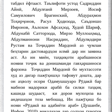
табдил ёфтааст. Таълифоти устод Садриддин
Айнӣ, Абдулғанӣ Мирзоев, Иосиф
Самуилович Брагинский, Абдураҳмон
Тоҳирҷонов, Расул Ҳодизода, Саъдоншо
Имронов, Аълохон Афсаҳзод, Худоӣ Шариф,
Абдунабӣ Сатторзода, Мирзо Муллоаҳмад,
Абдулманнони Насриддин, Абдулқодири
Рустам ва Тоҷиддин Мардонӣ аз ҷумлаи
беҳтарин дастовардҳои илмӣ дар ин замина
аст. Аз ин миён, таҳқиқоти арабшиноси
номии тоҷик ва донишманди гавҳаршиноси
фарзона Тоҷиддин Мардонӣ бо мухтассоти
худ аз дигар пажӯҳишҳо тафовут дошта, дар
он аҳволу осори Одамушшуаро Рӯдакӣ бар
мабнои мадорики арабӣ ба силки таҳқиқ
кашида шудааст, ки дорои мулоҳиза ва
андешаҳои тоза мебошад. Ин пажӯҳиш бо
номи «Рӯдакӣ ва адабиёти араб» (Душанбе,
Ирфон, 2010) мақолаҳои дар солҳои гуногун