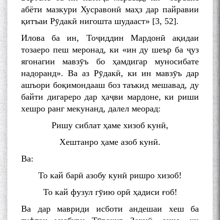
абёти мазкури Хусравонӣ маҳз дар пайравии
қитъаи Рӯдакӣ нигошта шудааст» [3, 52].
Илова ба ин, Тоҷиддин Мардонӣ ақидаи
тозаеро пеш меронад, ки «ин ду шеър ба ҷуз
ягонагии мавзӯъ бо ҳамдигар муносибате
надоранд». Ва аз Рӯдакӣ, ки ин мавзӯъ дар
ашъори боқимондааш боз таъкид мешавад, ду
байти дигареро дар ҳаҷви мардоне, ки риши
хешро ранг мекунанд, далел меорад:
Ришу сиблат ҳаме хизоб кунӣ,
Хештанро ҳаме азоб кунӣ.
Ва:
То кай барӣ азобу кунӣ ришро хизоб!
То кай фузул гӯию орӣ ҳадиси ғоб!
Ва дар мавриди исботи андешаи хеш ба