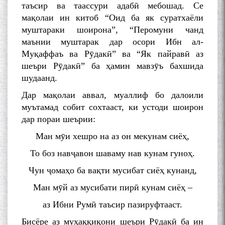
таъсир ва таассури адабӣ мебошад. Се
мақолаи ин китоб “Оид ба як суратхаёли
муштараки шоирона”, “Перомуни чанд
маънии муштарак дар осори Ибн ал-
Муқаффаъ ва Рӯдакӣ” ва “Як пайравӣ аз
шеъри Рӯдакӣ” ба ҳамин мавзӯъ бахшида
шудаанд.
Дар мақолаи аввал, муаллиф бо далоили
муътамад собит сохтааст, ки устоди шоирон
дар пораи шеърии:
Ман мӯи хешро на аз он мекунам сиёҳ,
То боз навҷавон шаваму нав кунам гуноҳ.
Чун ҷомаҳо ба вақти мусибат сиёҳ кунанд,
Ман мӯй аз мусибати пирӣ кунам сиёҳ –
аз Ибни Румӣ таъсир пазируфтааст.
Бисёре аз муҳаққиқони шеъри Рӯдакӣ ба ин