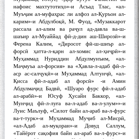
нафоис махтутотиҳо»-и Асъад Тлас, «ал-
Муъҷам ал-муфаҳрас ли алфоз ал-Қуръон ал-
карим»-и Абдулбоқӣ, М. Фуод, «Музаккарот
рассала ал-алим ва раҷул ад-давла ва-ш-
шаъир ал-Муаййад фӣ-д-дин аш-Широзӣ»-и
Ферена Калим, «Диросот фӣ-ш-шиър ал-
форсӣ ҳатта-л-қарн ал-хомис ал-ҳиҷрӣ»-и
Муҳаммад Нуриддин Абдулмунъим, «ал-
Маҷмуъа ал-форсия» ва «Ҳавла-л-адаб фӣ-л-
аср ас-салҷуқӣ»-и Муҳаммад Алтунҷӣ, «ал-
Қисса фӣ-л-адаб ал форсӣ» -и Амин
Абдулмаҷид Бадвӣ, «Шуаро фурс фӣ-л-адаб
ал-арабӣ»-и Юсуф Ҳусайн Баккор, «ал-
Мунҷид фӣ-л-луға ва-л-адаб ва-л-улум»»-и
Луис Маълуф, «Силот байн ал-араб ва-л-фурс
ва-т-турк»-и Муҳаммад Муҷиб ал-Мисрӣ,
«ал-Адаб ал-муқоран»-и Довуд Саллум,
«Тайёрот сақофия байн ал-араб ва-л-фурс»-и