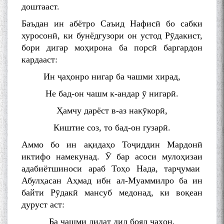
доштааст.
Баъдан ин абётро Саъид Нафисӣ бо сабки
хуросонӣ, ки бунёдгузори он устод Рӯдакист,
бори дигар моҳирона ба порсӣ баргардон
кардааст:
Ин ҷаҳонро нигар ба чашми хирад,
Не бад-он чашм к-андар ӯ нигарӣ.
Ҳамчу дарёст в-аз накӯкорӣ,
Киштие соз, то бад-он гузарӣ.
Аммо бо ин ақидаҳо Тоҷиддин Мардонӣ
иктифо намекунад. Ӯ бар асоси мулоҳизаи
адабиётшиноси араб Тоҳо Нада, тарҷумаи
Абулҳасан Аҳмад ибн ал-Муаммилро ба ин
байти Рӯдакӣ мансуб медонад, ки воқеан
дуруст аст:
Ба чашми дилат дид бояд ҷаҳон,