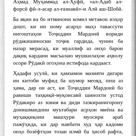
Аҳмад Муҳаммад ал-Ҳуфӣ, «ал-Адаб ал-
форсӣ фӣ-л-асар ал-ғазнавӣ»-и Алӣ аш-Шобӣ.
Ба яқин ва бо итминони комил метавон изҳор
дошт, ки ин ному асарҳо маҳз тавассути
нигоштаҳои Тоҷиддин Мардонӣ вориди
рӯдакишиносии тоҷик гардида, чунин ба
назар мерасад, ки муаллиф аз онҳо барои
дақиқ кардани масъалаю мушкилаҳои аҳволу
осори Рӯдакӣ огоҳона истифода кардааст.
Ҳадафи усулӣ, ки ҳамзамон мазияти дигари
ин китоби муфид ба шумор меояд, пеш аз
ҳама, дар он аст, ки Тоҷиддин Мардонӣ бо
равиши таҳқиқӣ-муқоисавӣ шинохти устод
Рӯдакиро аз зовия ва диди тазкиранигорону
донишмандони муътабари асрҳои миёна ва
муҳаққиқони машҳури муосири араб
пажӯҳида, ки дар навбати худ ҳар кадоми
онҳо бозёфтҳои тозаи илмӣ ба ҳисоб рафта,