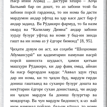
Наср ибни Аҳмад ... дастури хешро – Хоҷа
Балъамӣ бар он дошт, то аз забони тозӣ ба
забони порсӣ гардонид, то ин нома ба дасти
мардумон андар уфтод ва ҳар касе даст бар-ӯ
андар заданд. Ва Рӯдакиро фармуд, то ба назм
овард ва “Калилаву Димна” андар забони
хурду бузург уфтод ва номи ӯ бад-ин зинда
гашт ва ин нома аз ӯ ёдгоре бимонд” [8, 95].
Ҷиҳати дувум он аст, ки соҳиби “Шоҳномаи
Абумансурӣ” ки қадимтарин намунаи насрӣ
порсӣ шинохта шудааст, ҳамон қитъаи
машҳури Рӯдакиро, ки дар фавқ омад, айнан
ба наср баргардон карда: “Аввал эдун гӯяд
дар ин нома, ки то ҷаҳон буд, мардум гирди
дониш гаштаанд ва суханро бузург дошта ва
некӯтарин ёдгоре сухан донистаанд, чи андар
ин ҷаҳон мардум ба дониш бузургтар ва
моядортар. Ва чун мардум бидонист, к-аз вай
чизе намонад пойдор, бад-он кӯшад, то номи