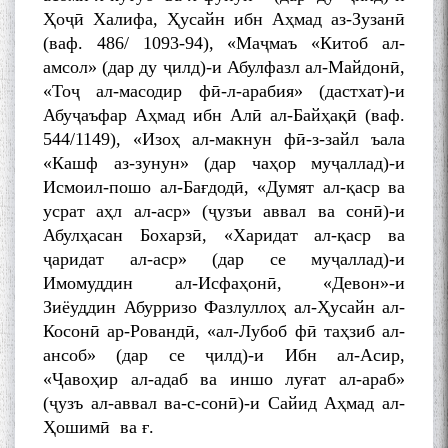
Ҳоҷӣ Халифа, Ҳусайн ибн Аҳмад аз-Зузанӣ
(ваф. 486/ 1093-94), «Маҷмаъ «Китоб ал-
амсол» (дар ду ҷилд)-и Абулфазл ал-Майдонӣ,
«Тоҷ ал-масодир фӣ-л-арабия» (дастхат)-и
Абуҷаъфар Аҳмад ибн Алӣ ал-Байҳақӣ (ваф.
544/1149), «Изоҳ ал-макнун фӣ-з-зайл ъала
«Кашф аз-зунун» (дар чаҳор муҷаллад)-и
Исмоил-пошо ал-Бағдодӣ, «Думят ал-қаср ва
усрат аҳл ал-аср» (ҷузъи аввал ва сонӣ)-и
Абулҳасан Бохарзӣ, «Харидат ал-қаср ва
ҷаридат ал-аср» (дар се муҷаллад)-и
Имомуддин ал-Исфаҳонӣ, «Девон»-и
Зиёуддин Абурризо Фазлуллоҳ ал-Ҳусайн ал-
Косонӣ ар-Ровандӣ, «ал-Лубоб фӣ таҳзиб ал-
ансоб» (дар се ҷилд)-и Ибн ал-Асир,
«Ҷавоҳир ал-адаб ва иншо луғат ал-араб»
(ҷузъ ал-аввал ва-с-сонӣ)-и Сайид Аҳмад ал-
Ҳошимӣ ва ғ.