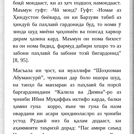
боқӣ мондааст, ки аз ҳеч подшоҳ намондааст.
Маъмун гуфт: -Чӣ монд? Гуфт: -Номае аз
Ҳиндустон биёвард, он ки Барзуяи табиб аз
ҳиндуӣ ба паҳлавӣ гардонида буд, то номи ӯ
зинда шуд миёни ҷаҳониён ва понсад харвор
дирам ҳазина кард. Маъмун он нома бихост
ва он нома бидид, фармуд дабири хешро то аз
забони паҳлавӣ ба забони тозӣ бигардонид”
[8, 95].
Масъала ин ҷост, ки муаллифи “Шоҳномаи
Абумансурӣ”, чунонки дар боло ишора шуд,
на танҳо ба манзараи аз паҳлавӣ ба порсӣ
баргардонидани “Калила ва Димна”-ро аз
ҷониби Ибни Муқаффаъ иктифо карда, балки
ҳамин гуна корро, яъне чи гуна ба назм
овардани ин асари ҳиндиюласлро аз ҷониби
устод Рӯдакӣ низ ба қалам додааст, ки
аҳаммияти таърихӣ дорад: “Пас амири саъид