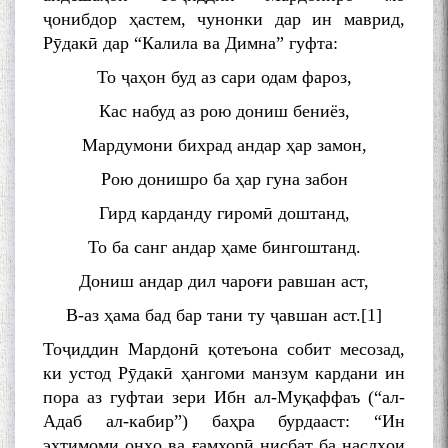
ҷонибдор ҳастем, чунонки дар ин маврид,
Рӯдакӣ дар “Калила ва Димна” гуфта:
То ҷаҳон буд аз сари одам фароз,
Кас набуд аз рою дониш бениёз,
Мардумони бихрад андар ҳар замон,
Рою донишро ба ҳар гуна забон
Гирд карданду гиромӣ доштанд,
То ба санг андар ҳаме бингоштанд.
Дониш андар дил чароғи равшан аст,
В-аз ҳама бад бар тани ту ҷавшан аст.
[1]
Тоҷиддин Мардонӣ қотеъона собит месозад,
ки устод Рӯдакӣ ҳангоми манзум кардани ин
пора аз гуфтаи зери Ибн ал-Муқаффаъ (“ал-
Адаб ал-кабир”) баҳра бурдааст: “Ин
эҳтимоми онҳо ва ғамхорӣ нисбат ба наслҳои