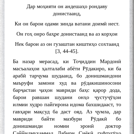
Дар моҳияти он андешаҳо рондаву
донистаанд,
Ки он барои одами зинда ватани доимӣ нест.
Он гоҳ онро баҳре донистаанд ва аз корҳои
Нек барои аз он гузаштан киштиҳо сохтаанд
[3, 44-45].
Ба назар мерасад, ки Тоҷиддин Мардонӣ
масъалаҳои ҳалталаби абёти Рӯдакиро, ки ба
арабӣ тарҷума шудаанд, бо донишмандони
маъруфи замони худ ва рӯдакишиносони
барҷастаи ҷаҳон мавриди баҳс қарор дода,
барои равшан шудани онҳо ҷустуҷӯҳои
илмии худро пайгирона идома бахшидааст, то
гавҳари мақсуд ба даст ояд. Аз ҷумла, дар
мавриди байти мазбури Рӯдакӣ бо
донишманди номии эронӣ доктор
Саййидмуҳаммад Дабири Сиёқӣ гуфтугӯҳо