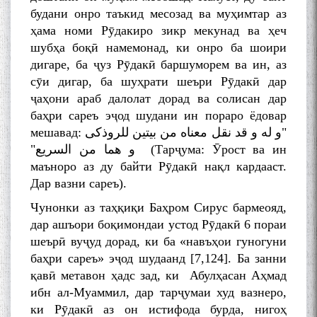
будани онро таъкид месозад ва муҳимтар аз
ҳама номи Рӯдакиро зикр мекунад ва ҳеч
шубҳа боқӣ намемонад, ки онро ба шоири
дигаре, ба ҷуз Рӯдакӣ баршуморем ва ин, аз
сӯи дигар, ба шуҳрати шеъри Рӯдакӣ дар
ҷаҳони араб далолат дорад ва солисан дар
баҳри сареъ эҷод шудани ин пораро ёдовар
мешавад:
"و له و قد نقل معناه من بیتین للروذکی
و هما من السریع"
(Тарҷума: Ӯрост ва ин
маъноро аз ду байти Рӯдакӣ нақл кардааст.
Дар вазни сареъ).
Чунонки аз таҳқиқи Баҳром Сирус бармеояд,
дар ашъори боқимондаи устод Рӯдакӣ 6 пораи
шеърӣ вуҷуд дорад, ки ба «навъҳои гуногуни
баҳри сареъ» эҷод шудаанд [7,124]. Ба занни
қавӣ метавон ҳадс зад, ки Абулҳасан Аҳмад
ибн ал-Муаммил, дар тарҷумаи худ вазнеро,
ки Рӯдакӣ аз он истифода бурда, нигоҳ