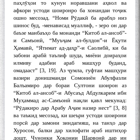
паҳлӯҳои то кунун норавшани аҳвол ва
афкори устоди шоиронро ба хонандаи тоҷик
ошно месозад. “Номи Рӯдакӣ ба арабҳо низ
шинос буд, -менависад муаллиф, - зеро он дар
баъзе манбаъҳо ба монанди “Китоб ал-ансоб”-
и Самъонӣ, “Муъҷам ал-булдон”-и Ёқути
Ҳамавӣ, “Ятимат ад-даҳр”-и Саолибӣ, ки ба
забони арабӣ таълиф шуда, миёни доираҳои
илмиву адабии араб машҳур буданд,
омадааст” [3, 19]. Аз ҷумла, гуфтаи машҳури
вазири донишманди Сомониён Абулфазли
Балъамиро дар бораи Султони шоирон аз
“Китоб ал-ансоб”-и Абусаъд Абдулкарим ибн
Муҳаммад ас-Самъонӣ нақли қавл мекунад:
“Рӯдакиро дар Арабу Аҷам назир нест” [3, 8]
ва таъкид месозад, ки шеъри устоди шоирони
порсӣ дар замони зиндагияш, на танҳо дар
Хуросон, балки дар хилофати араб иштиҳор
дошт. Чунонки Хоқонии Шарвонӣ дар ин