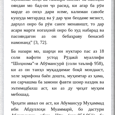
ояндаи мо бад-он ҷо расид, ки агар ба рӯи
марде аз онҳо дари илме, калимаи савобе
кушуда мегардид ва ӯ дар ҷои беодаме мезист,
дарҳол онро ба рӯи санге менавишт, то дар
асари марги ногаҳонӣ онро бо худ набарад ва
пасояндагон аз он бебаҳраву бенасиб
намонанд” [3, 72].
Ба назари мо, шарҳи ин нуктаро пас аз 18
соли вафоти устод Рӯдакӣ муаллифи
“Шоҳнома”-и Абӯмансурӣ (соли таълиф 958),
ки аз он танҳо муқаддимае боқӣ мондааст,
хеле зарифона баён дошта, муҳимтар аз ҳама,
ин сарчашма ба замони фавти шоир наздик ва
эътимодбахш аст, ки аз ду ҷиҳат муҳим
мебошад.
Ҷиҳати аввал он аст, ки Абумансур Муҳаммад
ибн Абдуллоҳи Муаммарӣ, бо дастури