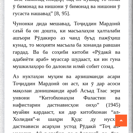
ӯ бимонад ва нишони ӯ бимонад ва нишони ӯ
гусаста нашавад” [8, 95].
Чунонки дида мешавад, Тоҷиддин Мардонӣ
саъй ба он дошта, ки масъалаҳои ҳалталаби
ашъори Рӯдакиро аз чанд буъд пажӯҳиш
кунад, то моҳияти масъала ба хонанда равшан
гардад. Ва ба соҳиби китоби «Рӯдакӣ ва
адабиёти араб» муассар шудааст, ки ин гуна
мушкилаҳоро бо далоили илмӣ собит созад.
Аз нуктаҳои муҳим ва арзишманди асари
Тоҷиддин Мардонӣ он аст, ки ӯ дар асоси
мақолаи донишманди араб Асъад Тлас зери
унвони “Китобхонаҳои Фаластин ва
нафистарин дастнависҳои онҳо” (1945)
муайян кардааст, ки дар китобхонаи “ал-
Холидия”-и шаҳри Қудс ду нусхаи
дастнависи асарҳои устод Рӯдакӣ “Тоҷ ал-