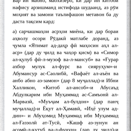
Бар ин мабно, маохизеро, ки дар ин китоби
нафису арзишманд истифода шудаанд, аз рӯи
моҳият ва замони таълифашон метавон ба ду
даста тақсим кард:
а) сарчашмаҳои асрҳои миёна, ки дар бораи
аҳволу осори Рӯдакӣ матлабе доранд, аз
ҷумла «Ятимат ад-даҳр фӣ маҳосин аҳл ал-
аср» (дар ду ҷилд ва чаҳор қисм) ва «Симор
ал-қулуб фӣ-л-музоф ва-л-мансуб» ва «Ғурар
ахбор мулук ал-фурс ва сияруҳум»-и
Абумансур ас-Саолибӣ, «Вафаёт ал-аъён ва
анбо абно аз-замон» (дар 8 муҷаллад)-и Ибни
Халликон, «Китоб ал-ансоб»-и Абусаъд
Абдулкарим ибн Муҳаммад ас-Самъонӣ ал-
Марвазӣ, «Муъҷам ал-булдон» (дар панҷ
муҷаллад)-и Ёқут ал-Ҳамавӣ, «Иҳё улум ад-
дин»- и Абуҳомид Муҳаммад ибн Муҳаммад
ал-Ғаззолӣ ат-Тусӣ, «Кашф аз-зунун ан
асомӣ-л-кутуб ва-л-фунун» (дар ду ҷилд)-и