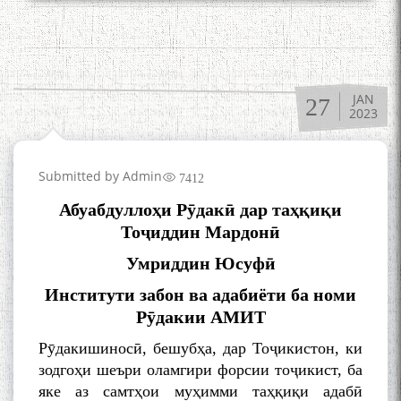
JAN
27
2023
Submitted by
Admin
7412
Абуабдуллоҳи Рӯдакӣ дар таҳқиқи
Тоҷиддин Мардонӣ
Умриддин Юсуфӣ
Институти забон ва адабиёти ба номи
Рӯдакии АМИТ
Рӯдакишиносӣ, бешубҳа, дар Тоҷикистон, ки
зодгоҳи шеъри оламгири форсии тоҷикист, ба
яке аз самтҳои муҳимми таҳқиқи адабӣ