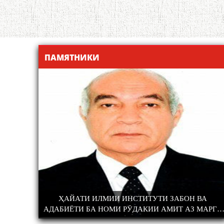
ПАМЯТНИКИ
Н ВА
ҲУСНИ МАЪНӢ НАГУЗОРАД, КИ ТУ АЗ ЁД РАВӢ
АЗ МАРГИ
АЪРИХИ