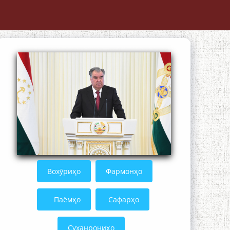
Осорхонаи адабии Муҳаммадҷон
Раҳимӣ
Қадамҷо: Муҳаммадҷон Раҳимӣ
Вохӯриҳо
Фармонҳо
Паёмҳо
Сафарҳо
Суханрониҳо