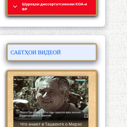
Шyроҳои диссертатсионии КОА-и
4-уми декабр- зодрӯзи шоири
ФР
абадзинда Абулқосим Лоҳутӣ
САБТҲОИ ВИДЕОӢ
АБУЛҚОСИМ ЛОҲУТӢ / ABULQOSIM
LOHUTY/
Что знают в Ташкенте о Мирзо