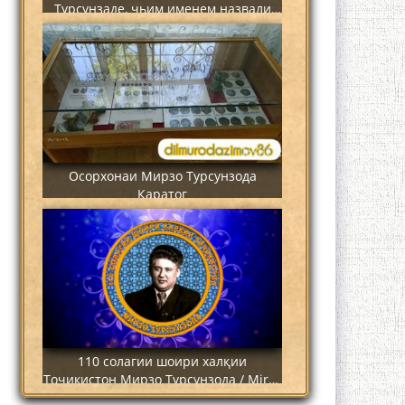
Турсунзаде, чьим именем назвали
станцию метро?
Осорхонаи Мирзо Турсунзода
Каратог
110 солагии шоири халқии
Тоҷикистон Мирзо Турсунзода / Mirzo
Tursunzoda