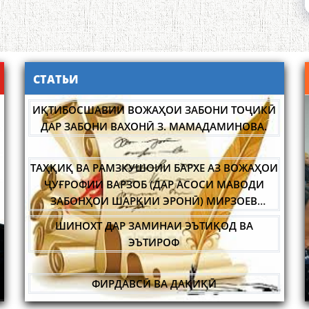
СТАТЬИ
ИҚТИБОСШАВИИ ВОЖАҲОИ ЗАБОНИ ТОҶИКӢ
ДАР ЗАБОНИ ВАХОНӢ З. МАМАДАМИНОВА.
ТАҲҚИҚ ВА РАМЗКУШОИИ БАРХЕ АЗ ВОЖАҲОИ
ҶУҒРОФИИ ВАРЗОБ (ДАР АСОСИ МАВОДИ
ЗАБОНҲОИ ШАРҚИИ ЭРОНӢ) МИРЗОЕВ
САЙФИДДИН ҶАБОРОВИЧ.
ШИНОХТ ДАР ЗАМИНАИ ЭЪТИҚОД ВА
ЭЪТИРОФ
ОЛИМ ВА ПЕДАГОГИ БУЗУРГ
ФИРДАВСӢ ВА ДАҚИҚӢ