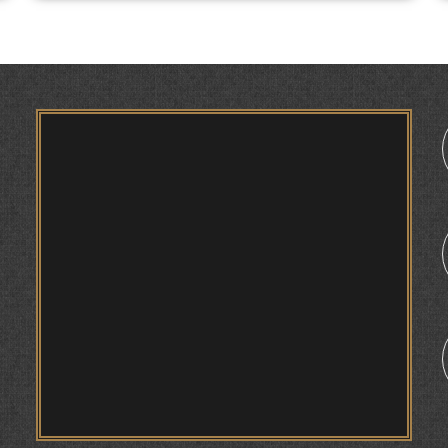
ҚАСИДАИ ГУМШУДАИ РӮДАКӢ ШАМСИДДИН
МУҲАММАДӢ.
ТВ САЁҲӢ: ИНЪИКОСИ ЧОРАБИНӢ БА
МУНОСИБАТИ ҶАШНИ ВАҲДАТИ МИЛЛӢ ДАР
1
АМИТ
ПРЕДПОСЫЛКИ СТАНОВЛЕНИЯ
ФИЛОЛОГИЧЕСКОГО РОМАНА В ТАДЖИКСКОЙ
МУРУВВАТИЁН ДЖ. ДЖ.
ВАСФИ МОДАР ДАР НАМУНАҲОИ ОСОРИ
ШИФОҲИ
ВОЖАҲОИ НУРОНИИ ШЕЪР АНЗУРАТИ
МАЛИКЗОД.