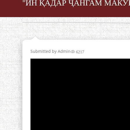
"ИН ҚАДАР ҶАНГАМ МАКУН
Submitted by
Admin
6217