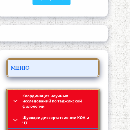
ЛОҲУТӢ - ФИЛМИ МУСТАНАД
МЕНЮ
Қадамҷо - Лоҳутӣ
Координация научных
исследований по таджикской
филологии
Шyроҳои диссертатсионии КОА-и
ҶТ