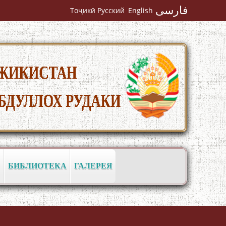
فارسی
Тоҷикӣ
Русский
English
Кадамчо Худои Шарифзода
БИБЛИОТЕКА
ГАЛЕРЕЯ
Сайре дар Осорхона Муҳаммадҷон
Раҳимӣ