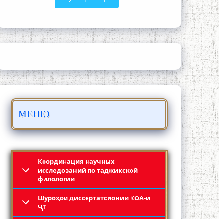
ЛОҲУТӢ - ФИЛМИ МУСТАНАД
МЕНЮ
Қадамҷо - Лоҳутӣ
Координация научных
исследований по таджикской
филологии
Шyроҳои диссертатсионии КОА-и
ҶТ