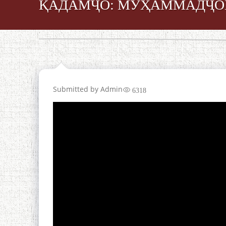
ҚАДАМҶО: МУҲАММАДҶО
Submitted by
Admin
6318