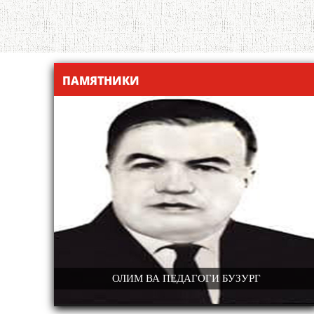
ПАМЯТНИКИ
Г
РАҲИМ ҲОШИМ
«ШОҲНОМА»-И ФИРДАВСӢ-МУҲИ
ОСОРИ АДАБИИ ЗАБОНИ ТОҶИКӢ В
ДАР ДУШАНБЕ КОНФЕРЕНСИ