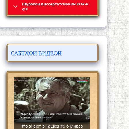
Шyроҳои диссертатсионии КОА-и
4-уми декабр- зодрӯзи шоири
ФР
абадзинда Абулқосим Лоҳутӣ
САБТҲОИ ВИДЕОӢ
АБУЛҚОСИМ ЛОҲУТӢ / ABULQOSIM
LOHUTY/
Что знают в Ташкенте о Мирзо