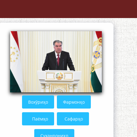
Осорхонаи адабии Муҳаммадҷон
Раҳимӣ
Қадамҷо: Муҳаммадҷон Раҳимӣ
Вохӯриҳо
Фармонҳо
Паёмҳо
Сафарҳо
Суханрониҳо