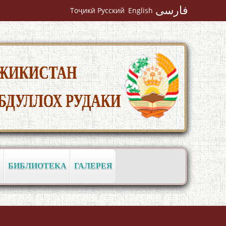
فارسی
Тоҷикӣ
Русский
English
Кадамчо Худои Шарифзода
БИБЛИОТЕКА
ГАЛЕРЕЯ
Сайре дар Осорхона Муҳаммадҷон
Раҳимӣ