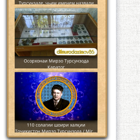
Турсунзаде, чьим именем назвали
станцию метро?
Осорхонаи Мирзо Турсунзода
Каратог
110 солагии шоири халқии
Тоҷикистон Мирзо Турсунзода / Mirzo
Tursunzoda