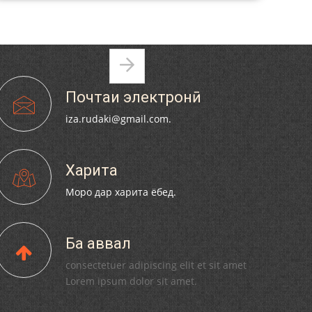
И
Страницы
МИРЗО ТУРСУНЗОДА ТАРЧУМАИ
Почтаи электронӣ
ХОЛ/MIRZO TURSUNZODA BIOGRAFIYA
iza.rudaki@gmail.com.
Харита
Моро дар харита ёбед.
Сайри осорхона - Мирзо Турсунзода
Ба аввал
consectetuer adipiscing elit et sit amet
Lorem ipsum dolor sit amet.