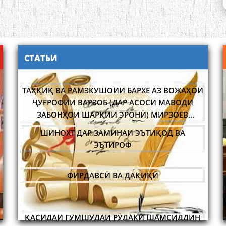
СТАТЬИ
ТАҲҚИҚ ВА РАМЗКУШОИИ БАРХЕ АЗ ВОЖАҲОИ
ҶУҒРОФИИ ВАРЗОБ (ДАР АСОСИ МАВОДИ
ЗАБОНҲОИ ШАРҚИИ ЭРОНӢ) МИРЗОЕВ
САЙФИДДИН ҶАБОРОВИЧ.
ШИНОХТ ДАР ЗАМИНАИ ЭЪТИҚОД ВА
ЭЪТИРОФ
ФИРДАВСӢ ВА ДАҚИҚӢ
ОЛИМ ВА ПЕДАГОГИ БУЗУРГ
ҚАСИДАИ ГУМШУДАИ РӮДАКӢ ШАМСИДДИН
МУҲАММАДӢ.