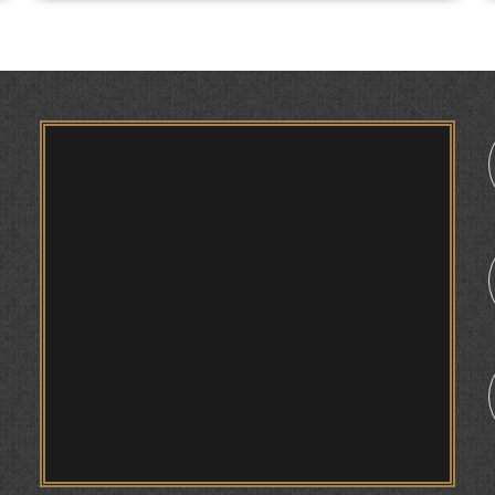
ТВ САЁҲӢ: ИНЪИКОСИ ЧОРАБИНӢ БА
МУНОСИБАТИ ҶАШНИ ВАҲДАТИ МИЛЛӢ ДАР
АМИТ
ПРЕДПОСЫЛКИ СТАНОВЛЕНИЯ
ФИЛОЛОГИЧЕСКОГО РОМАНА В ТАДЖИКСКОЙ
1
МУРУВВАТИЁН ДЖ. ДЖ.
ВАСФИ МОДАР ДАР НАМУНАҲОИ ОСОРИ
ШИФОҲИ
ВОЖАҲОИ НУРОНИИ ШЕЪР АНЗУРАТИ
МАЛИКЗОД.
ТАСАВВУРИ МАРДУМ ДАР ХУСУСИ ИШҚИ
РӮДАКӢ ФАРИДУН ИСМОИЛОВ.