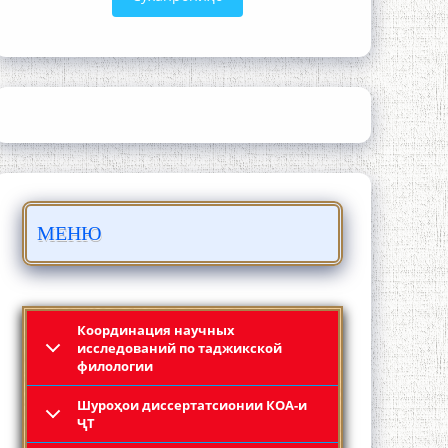
ЛОҲУТӢ - ФИЛМИ МУСТАНАД
МЕНЮ
Қадамҷо - Лоҳутӣ
Координация научных
исследований по таджикской
филологии
Шyроҳои диссертатсионии КОА-и
ҶТ