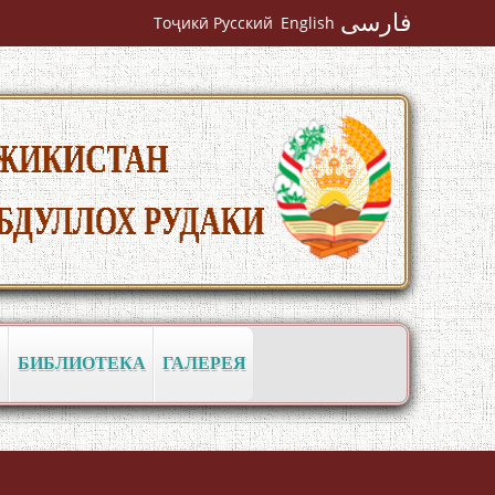
فارسی
Тоҷикӣ
Русский
English
Кадамчо Худои Шарифзода
БИБЛИОТЕКА
ГАЛЕРЕЯ
Сайре дар Осорхона Муҳаммадҷон
Раҳимӣ