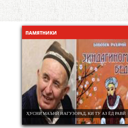
ПАМЯТНИКИ
Н ВА
ҲУСНИ МАЪНӢ НАГУЗОРАД, КИ ТУ АЗ ЁД РАВӢ
АЗ МАРГИ
АЪРИХИ