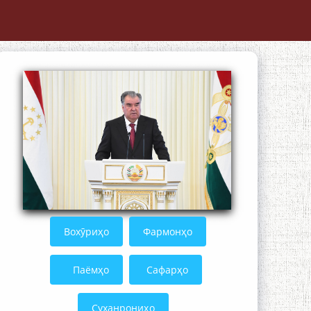
Осорхонаи адабии Муҳаммадҷон
Раҳимӣ
Қадамҷо: Муҳаммадҷон Раҳимӣ
Вохӯриҳо
Фармонҳо
Паёмҳо
Сафарҳо
Суханрониҳо