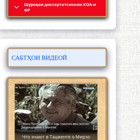
Шyроҳои диссертатсионии КОА-и
4-уми декабр- зодрӯзи шоири
ФР
абадзинда Абулқосим Лоҳутӣ
САБТҲОИ ВИДЕОӢ
АБУЛҚОСИМ ЛОҲУТӢ / ABULQOSIM
LOHUTY/
Что знают в Ташкенте о Мирзо