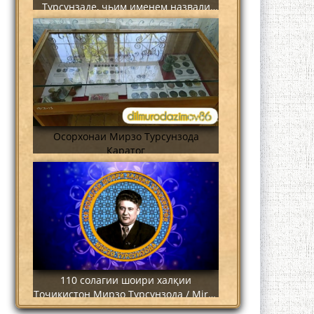
Турсунзаде, чьим именем назвали
станцию метро?
Осорхонаи Мирзо Турсунзода
Каратог
110 солагии шоири халқии
Тоҷикистон Мирзо Турсунзода / Mirzo
Tursunzoda