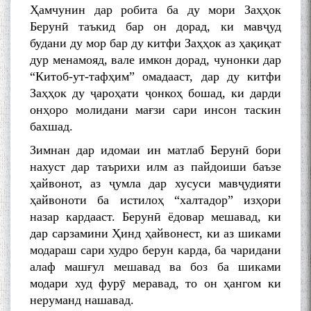
ба 100-солагии мунаққиду
Ҳамчунин дар робита ба ду мори Заҳҳок
адабиётшинос Соҳиб
Берунӣ таъкид бар он дорад, ки мавҷуд
Табаров ҳамоиши илмӣ-
будани ду мор бар ду китфи Заҳҳок аз ҳақиқат
назариявӣ баргузор гардид.
дур менамояд, вале имкон дорад, чунонки дар
“Китоб-ут-тафҳим” омадааст, дар ду китфи
Заҳҳок ду ҷароҳати ҷонкоҳ бошад, ки дарди
онҳоро молидани мағзи сари инсон таскин
МАВЛОНО ҶАЛОЛИДДИНИ
бахшад.
БАЛХӢ БУЗУРГТАРИН
МУТАФАККИР ВА ОРИФИ
Зимнан дар идомаи ин матлаб Берунӣ бори
ЗАБОНУ АДАБИ ТОҶИК
нахуст дар таърихи илм аз пайдоиши баъзе
ҳайвонот, аз ҷумла дар хусуси мавҷудияти
ҳайвоноти ба истилоҳ “халтадор” изҳори
назар кардааст. Берунӣ ёдовар мешавад, ки
дар сарзамини Ҳинд ҳайвонест, ки аз шиками
модараш сари худро берун карда, ба чаридани
به عبارت دیگر: گفتگو با مومن
قناعت Mumin Qanoat
алаф машғул мешавад ва боз ба шиками
модари худ фурӯ меравад, то он ҳангом ки
неруманд нашавад.