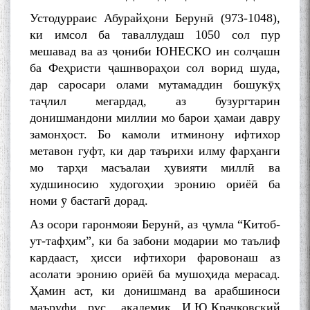
Устодурраис Абурайҳони Берунӣ (973-1048),
ки имсол ба таваллудаш 1050 сол пур
мешавад ва аз ҷониби ЮНЕСКО ин солҷашн
ба Феҳристи ҷашнвораҳои сол ворид шуда,
дар саросари олами мутамаддин бошукӯҳ
таҷлил мегардад, аз бузургтарин
донишмандони миллии мо барои ҳамаи давру
замонҳост. Бо камоли итминону ифтихор
метавон гуфт, ки дар таърихи илму фарҳанги
мо тарҳи масъалаи ҳувияти миллӣ ва
худшиносию худогоҳии эронию ориёӣ ба
номи ӯ бастагӣ дорад.
Аз осори гаронмояи Берунӣ, аз ҷумла “Китоб-
ут-тафҳим”, ки ба забони модарии мо таълиф
кардааст, ҳисси ифтихори фаровонаш аз
асолати эронию ориёӣ ба мушоҳида мерасад.
Ҳамин аст, ки донишманд ва арабшиноси
маъруфи рус, академик И.Ю.Крачковский