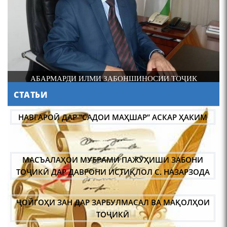
4-уми декабр- зодрӯзи
шоири абадзинда Абулқосим
Лоҳутӣ
И
АБАРМАРДИ ИЛМИ ЗАБОНШИНОСИИ ТОҶИК
СТАТЬИ
АБУЛҚОСИМ ЛОҲУТӢ /
ABULQOSIM LOHUTY/
НАВГАРОӢ ДАР “САДОИ МАҲШАР” АСКАР ҲАКИМ
МАСЪАЛАҲОИ МУБРАМИ ПАЖӮҲИШИ ЗАБОНИ
ТОҶИКӢ ДАР ДАВРОНИ ИСТИҚЛОЛ С. НАЗАРЗОДА
ҶОЙГОҲИ ЗАН ДАР ЗАРБУЛМАСАЛ ВА МАҚОЛҲОИ
Что знают в Ташкенте о
Мирзо Турсунзаде, чьим
ТОҶИКӢ
именем назвали станцию