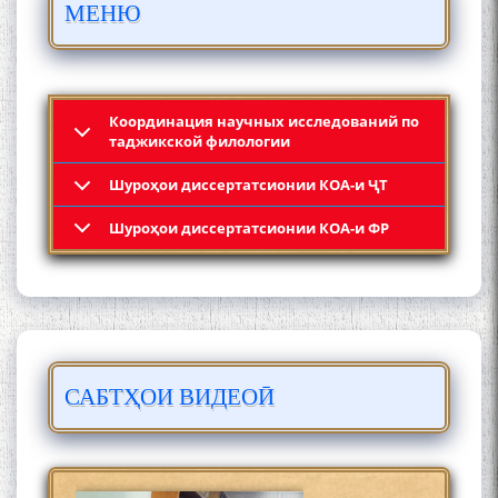
МЕНЮ
ПАЙКАРА ВА ОСОРХОНАИ
МӮЪМИН ҚАНОАТ СОХТА
ШУД!
Координация научных исследований по
таджикской филологии
Шyроҳои диссертатсионии КОА-и ҶТ
Кадамчо Худои Шарифзода
Шyроҳои диссертатсионии КОА-и ФР
САБТҲОИ ВИДЕОӢ
Сайре дар Осорхона
Муҳаммадҷон Раҳимӣ