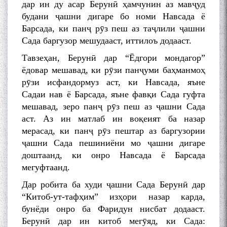
дар ин ду асар Берунӣ ҳамчунин аз мавҷуд
будани ҷашни дигаре бо номи Навсада ё
Барсада, ки панҷ рӯз пеш аз таҷлили ҷашни
Сада баргузор мешудааст, иттилоъ додааст.
Тавзеҳан, Берунӣ дар “Ёдгори мондагор”
ёдовар мешавад, ки рӯзи панҷуми баҳманмоҳ
рӯзи исфандормуз аст, ки Навсада, яъне
Садаи нав ё Барсада, яъне фавқи Сада гуфта
мешавад, зеро панҷ рӯз пеш аз ҷашни Сада
аст. Аз ин матлаб ин воқеият ба назар
мерасад, ки панҷ рӯз пештар аз баргузории
ҷашни Сада пешиниёни мо ҷашни дигаре
доштаанд, ки онро Навсада ё Барсада
мегуфтаанд.
Дар робита ба худи ҷашни Сада Берунӣ дар
“Китоб-ут-тафҳим” изҳори назар карда,
бунёди онро ба Фаридун нисбат додааст.
Берунӣ дар ин китоб мегӯяд, ки Сада: