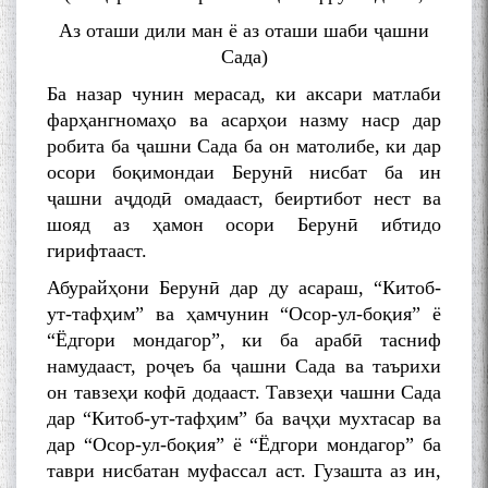
Аз оташи дили ман ё аз оташи шаби ҷашни
Сада)
Ба назар чунин мерасад, ки аксари матлаби
фарҳангномаҳо ва асарҳои назму наср дар
робита ба ҷашни Сада ба он матолибе, ки дар
осори боқимондаи Берунӣ нисбат ба ин
ҷашни аҷдодӣ омадааст, беиртибот нест ва
шояд аз ҳамон осори Берунӣ ибтидо
гирифтааст.
Абурайҳони Берунӣ дар ду асараш, “Китоб-
ут-тафҳим” ва ҳамчунин “Осор-ул-боқия” ё
“Ёдгори мондагор”, ки ба арабӣ тасниф
намудааст, роҷеъ ба ҷашни Сада ва таърихи
он тавзеҳи кофӣ додааст. Тавзеҳи чашни Сада
дар “Китоб-ут-тафҳим” ба ваҷҳи мухтасар ва
дар “Осор-ул-боқия” ё “Ёдгори мондагор” ба
таври нисбатан муфассал аст. Гузашта аз ин,