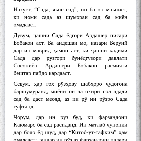
Нахуст, “Сада, яъне сад”, ин ба он маънист,
ки номи сада аз шумораи сад ба миён
омадааст.
Дувум, ҷашни Сада ёдгори Ардашер писари
Бобакон аст. Ба андешаи мо, назари Берунӣ
дар ин маврид ҳамин аст, ки ҷашни қадими
Сада дар рӯзгори бунёдгузори давлати
Сосониён Ардашери Бобакон расмияти
бештар пайдо кардааст.
Севум, ҳар гоҳ рӯзҳову шабҳоро ҷудогона
баршумуранд, миёни он ва охири сол адади
сад ба даст меояд, аз ин рӯ ин рӯзро Сада
гуфтанд.
Чорум, дар ин рӯз буд, ки фарзандони
Каюмарс ба сад расиданд. Ин матлаб чунонки
дар боло ёд шуд, дар “Китоб-ут-тафҳим” ҳам
омадааст: “андар ин рӯз аз фарзандони падари