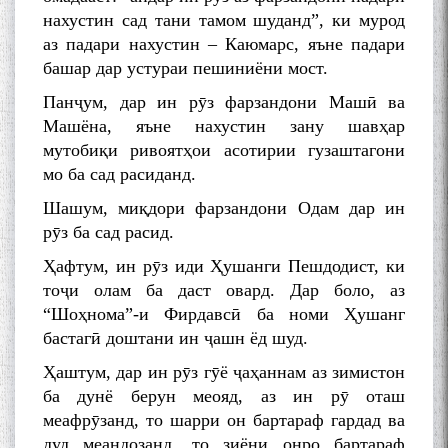
нахустин сад тани тамом шуданд”, ки мурод
аз падари нахустин – Каюмарс, яъне падари
башар дар устураи пешиниёни мост.
Панҷум, дар ин рӯз фарзандони Машӣ ва
Машёна, яъне нахустин зану шавҳар
мутобиқи ривоятҳои асотирии гузаштагони
мо ба сад расиданд.
Шашум, миқдори фарзандони Одам дар ин
рӯз ба сад расид.
Ҳафтум, ин рӯз иди Ҳушанги Пешдодист, ки
тоҷи олам ба даст овард. Дар боло, аз
“Шоҳнома”-и Фирдавсӣ ба номи Ҳушанг
бастагӣ доштани ин ҷашн ёд шуд.
Ҳаштум, дар ин рӯз гӯё ҷаҳаннам аз зимистон
ба дунё берун меояд, аз ин рӯ оташ
меафрӯзанд, то шарри он бартараф гардад ва
дуд меандозанд, то зиёни онро бартараф