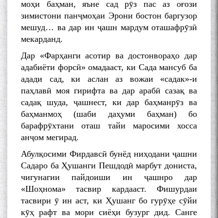
моҳи баҳман, яъне сад рӯз пас аз оғози
зимистони панҷмоҳаи Эрони бостон баргузор
мешуд… ва дар ин ҷашн мардум оташафрӯзӣ
мекарданд.
Дар «Фарҳанги асотир ва достонвораҳо дар
адабиёти форсӣ» омадааст, ки Сада мансуб ба
адади сад, ки аслан аз вожаи «садак»-и
паҳлавӣ моя гирифта ва дар арабӣ сазақ ва
садақ шуда, ҷашнест, ки дар баҳманрӯз ва
баҳманмоҳ (шаби даҳуми баҳман) бо
барафрӯхтани оташ тайи маросими хосса
анҷом мегирад.
Абулқосими Фирдавсӣ бунёд ниҳодани ҷашни
Садаро ба Ҳушанги Пешдодӣ марбут дониста,
чигунагии пайдоиши ин ҷашнро дар
«Шоҳнома» тасвир кардааст. Фишурдаи
тасвири ӯ ин аст, ки Ҳушанг бо гурӯҳе сӯйи
кӯҳ рафт ва мори сиёҳи бузург дид. Санге