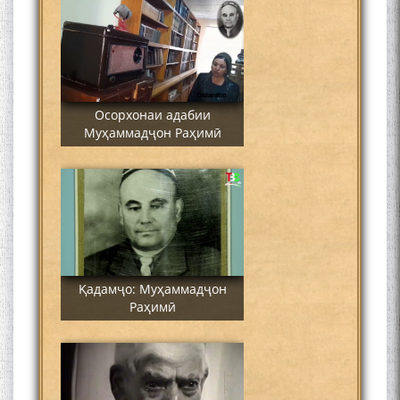
Осорхонаи адабии
Муҳаммадҷон Раҳимӣ
Қадамҷо: Муҳаммадҷон
Раҳимӣ