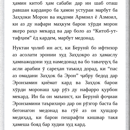
ҳамин китоб ҳам сабаби дар ин шаб оташ
равшан карданро ба ҳамон устураи марбут ба
Заҳҳоки Морон ва иқдоми Армоил ё Азмоил,
ки аз ду нафари маҳкум барои хӯрди морон
якеро раҳо мекард ва дар боло аз “Китоб-ут-
тафҳим” ёд кардем, марбут медонад.
Нуктаи ҷолиб ин аст, ки Берунӣ бо ифтихор
аз асолати эронии худ Заҳҳокро аз ҳамаслу
ҳамнажодони худ намедонад ва бо таваҷҷуҳ ба
БА МУНОСИБАТИ
асли арабии ӯ сареҳан таъкид дорад, ки “пас
БУЗУРГДОШТИ РӮЗИ РӮДАКӢ
аз омадани Заҳҳок ба Эрон” ҷабру бедод дар
Эронзамин қиёмат кард ва Заҳҳок барои
хӯрди моронаш ҳар рӯз ду нафарро қурбон
мекард. Ин ба он маънист, ки Берунӣ фоҷиаи
Эронзамини таърихиро дар он рӯзгор баста ба
бегонагон медонад ва гӯё аз он ҳушдор
медиҳад, ки барои пешрафти кишвар такя
Дар Академияи миллии
ҳамеша бояд бар худии худ кард.
илмҳои Тоҷикистон бахшида