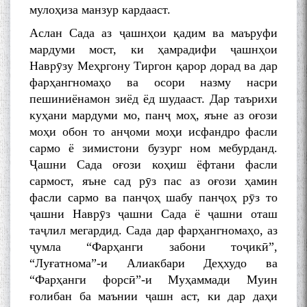
мулоҳиза манзур кардааст.
Аслан Сада аз ҷашнҳои қадим ва маъруфи
мардуми мост, ки ҳамрадифи ҷашнҳои
Наврӯзу Меҳргону Тиргон қарор дорад ва дар
фарҳангномаҳо ва осори назму насри
пешиниёнамон зиёд ёд шудааст. Дар таърихи
куҳани мардуми мо, панҷ моҳ, яъне аз оғози
моҳи обон то анҷоми моҳи исфандро фасли
сармо ё зимистони бузург ном мебурданд.
Ҷашни Сада оғози коҳиш ёфтани фасли
сармост, яъне сад рӯз пас аз оғози ҳамин
фасли сармо ва панҷоҳ шабу панҷоҳ рӯз то
ҷашни Наврӯз ҷашни Сада ё ҷашни оташ
таҷлил мегардид. Сада дар фарҳангномаҳо, аз
ҷумла “Фарҳанги забони тоҷикӣ”,
“Луғатнома”-и Алиакбари Деҳхудо ва
“Фарҳанги форсӣ”-и Муҳаммади Муин
ғолибан ба маънии ҷашн аст, ки дар даҳи