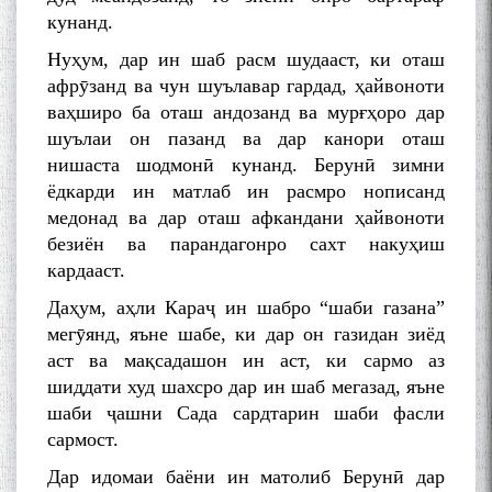
кунанд.
Нуҳум, дар ин шаб расм шудааст, ки оташ
афрӯзанд ва чун шуълавар гардад, ҳайвоноти
ваҳширо ба оташ андозанд ва мурғҳоро дар
шуълаи он пазанд ва дар канори оташ
нишаста шодмонӣ кунанд. Берунӣ зимни
ёдкарди ин матлаб ин расмро нописанд
медонад ва дар оташ афкандани ҳайвоноти
безиён ва парандагонро сахт накуҳиш
кардааст.
Даҳум, аҳли Караҷ ин шабро “шаби газана”
мегӯянд, яъне шабе, ки дар он газидан зиёд
аст ва мақсадашон ин аст, ки сармо аз
шиддати худ шахсро дар ин шаб мегазад, яъне
шаби ҷашни Сада сардтарин шаби фасли
сармост.
Дар идомаи баёни ин матолиб Берунӣ дар