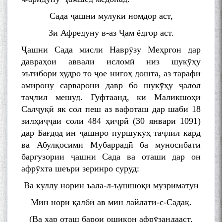
Сада ҷашни мулуки номдор аст,
Зи Афредуну в-аз Ҷам ёдгор аст.
Ҷашни Сада мисли Наврӯзу Меҳргон дар
давраҳои аввали исломӣ низ шукӯҳу
эътибори худро то ҷое нигоҳ дошта, аз тарафи
амирону сарварони давр бо шукӯҳу ҷалол
таҷлил мешуд. Гуфтаанд, ки Маликшоҳи
Салҷуқӣ як сол пеш аз вафоташ дар шаби 18
зилҳиҷҷаи соли 484 ҳиҷрӣ (30 январи 1091)
дар Бағдод ин ҷашнро пуршукӯҳ таҷлил кард
ва Абулқосими Мубаррадӣ ба муносибати
баргузории ҷашни Сада ва оташи дар он
афрӯхта шеъри зеринро суруд:
Ва куллу норин ъала-л-ъушшоқи музриматун
Мин нори қалбӣ ав мин лайлати-с-Садақ.
(Ва ҳар оташ барои ошиқон афрӯзандааст,