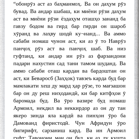
“обонрӯз аст аз баҳманмоҳ. Ва он даҳум pӯз
бувад. Ва андар шабаш, ки миёни рӯзи даҳум
аст ва миёни рӯзи ёздаҳум оташҳо зананд ба
гавзу бодом ва гирд бар гирди он шароб
хӯранд ва лаҳву шодӣ ку¬нанд... Ва аммо
сабаби номаш чунон аст, ки аз ӯ то Наврӯз
панҷоҳ рӯз аст ва панҷоҳ шаб. Ва низ
гуфтанд, ки андар ин рӯз аз фарзандони
падари нахустин сад тани тамом шуданд. Ва
аммо сабаби оташ кардан ва бардоштан он
аст, ки Беваросб (Заҳҳок) тавзеъ карда буд бар
мамлакати хеш ду мард ҳар pӯзe, то мағзашон
бар он ду реш ниҳодандӣ, ки бар китфҳои ӯ
баромада буд. Ва ӯpo вазире буд номаш
Армоил, некдил ва неккирдор аз он ду тан
якеро зинда яла кардӣ ва пинҳон ӯро ба
Дамованд фиристодӣ. Чун Афридун ӯpo
бигирифт, сарзаниш кард. Ва ин Армоил
гуфт: Тавоноии ман он буд, ки аз ду кушта