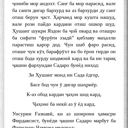
ҷониби мор андохт. Санг ба мор нарасид, вале
ба санги дигар бархурд ва аз бархурди ду санг
оташ берун ҷаст. Ҳарчанд мор кушта нашуд,
вале рози пайдо кардани оташ ошкор шуд.
Ҳушанг шукри Яздон ба ҷой овард ва оташро
ба сифати “фурӯғи эзадӣ” қиблаву маҳалли
парастиш қарор дод. Чун шаб фаро расид,
оташе чун кӯҳ барафрӯхт ва бо ёрон гирди он
оташ бода хурду шодмонӣ кард ва ба ин тариқ
ҷашни фархундаи Садаро бунёд ниҳод:
Зи Ҳушанг монд ин Сада ёдгор,
Басе бод чун ӯ дигар шаҳриёр.
К-аз обод кардан ҷаҳон шод кард,
Ҷаҳоне ба некӣ аз ӯ ёд кард.
Унсурии Ғазнавӣ, ки аз шоирони ҳамасри
Фирдавсист, бунёди ҷашни Садаро марбут ба
Фаридуну Ҷамшед медонад: