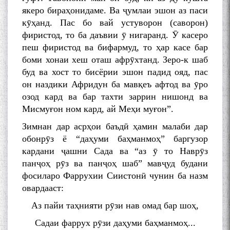
якеро бираҳонидаме. Ва ҷумлаи эшон аз паси
кӯҳaнд. Пас бо вай устуворон (саворон)
фиристод, то ба даъвии ӯ нигаранд. Ӯ касеро
пеш фиристод ва бифармуд, то ҳар касе бар
боми хонаи хеш оташ aфpӯxтaнд. Зеро-к шаб
буд ва хост то бисёрии эшон падид ояд, пас
он наздики Афридун ба мавқеъ афтод ва ӯpo
озод кард ва бар тахти заррин нишонд ва
Мисмуғон ном кард, ай Меҳи муғон”.
Зимнан дар асрҳои баъдӣ ҳамин малаби дар
обонрӯз ё “даҳуми баҳманмоҳ” баргузор
кардани ҷашни Сада ва “аз ӯ то Наврӯз
панҷоҳ рӯз ва панҷоҳ шаб” мавҷуд будани
фосиларо Фаррухии Сиистонӣ чунин ба назм
овардааст:
Аз пайи таҳнияти рӯзи нав омад бар шоҳ,
Садаи фаррух рӯзи даҳуми баҳманмоҳ...