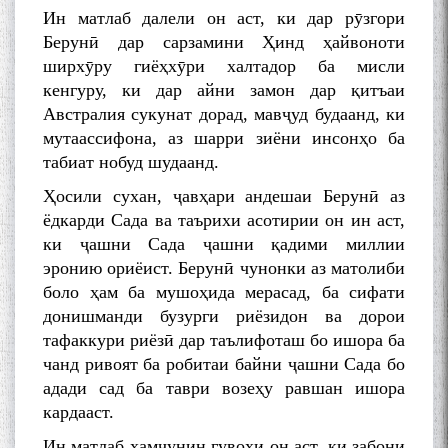
Ин матлаб далели он аст, ки дар рӯзгори
Берунӣ дар сарзамини Ҳинд ҳайвоноти
ширхӯру гиёҳхӯри халтадор ба мисли
кенгуру, ки дар айни замон дар қитъаи
Сухбати навқаламон бо
Австралия сукунат дорад, мавҷуд будаанд, ки
Муъмин Қаноат\Meeting of
мутаассифона, аз шарри зиёни инсонҳо ба
young talents with Mumyin
табиат нобуд шудаанд.
Kanoat
Ҳосили сухан, ҷавҳари андешаи Берунӣ аз
ёдкарди Сада ва таърихи асотирии он ин аст,
ки ҷашни Сада ҷашни қадими миллии
эронию ориёист. Берунӣ чунонки аз матолиби
боло ҳам ба мушоҳида мерасад, ба сифати
The Persian Gulf Beautiful
донишманди бузурги риёзидон ва дорои
poetry from Устод Мумин
тафаккури риёзӣ дар таълифоташ бо ишора ба
Қаноат (Ustod Mumin Qanoat)
and Master Mehryar
чанд ривоят ба робитаи байни ҷашни Сада бо
Mehrafarin about the conflict
адади сад ба таври возеҳу равшан ишора
of the name of the Persian
кардааст.
Gulf
Ин матлаб ҳамчунин гувоҳи он аст, ки забони