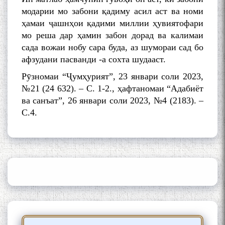
модарии мо забони қадиму асил аст ва номи
ҳамаи ҷашнҳои қадими миллии ҳувиятофари
Сайри Дарвоз бо Мӯъмин
Қаноат: Чанор ҳам "гап"
мо реша дар ҳамин забон дорад ва калимаи
мезанад
сада вожаи нобу сара буда, аз шумораи сад бо
афзудани пасванди -а сохта шудааст.
Рӯзномаи “Ҷумҳурият”, 23 январи соли 2023,
№21 (24 632). – С. 1-2., ҳафтаномаи “Адабиёт
ва санъат”, 26 январи соли 2023, №4 (2183). –
С.4.
ШАРҲИ МУЛОҚОТ БО АҲЛИ
ИЛМ ВА МАОРИФИ КИШВАР
АЗ ҶОНИБИ ОЛИМОНИ
АКАДЕМИЯИ МИЛЛИИ
ИЛМҲОИ ТОҶИКИСТОН
БО 4 000 000 СОМОНӢ