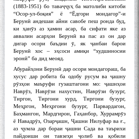
(1883-1951) бо таваҷҷуҳ ба матолиби китоби
“Осор-ул-боқия” ё “Ёдгори мондагор”-и
Берунӣ андешаи айни савобе пеш ронда буд,
ки ҳанӯз аз ҳамин асар, ба сифати яке аз
аввалин асарҳои Берунӣ ва пас аз он дар
дигар осори баъдии ӯ, як ҷанбаи барои
Берунӣ хос – эҳсоси амиқи “худшиносии
эронӣ” ба дид меояд.
Абурайҳони Берунӣ дар осори мондагораш, ба
хусус дар робита ба одобу русум ва ҷашну
рӯзҳои маъруфи гузаштагони мо: ҷашнҳои
Наврӯз, Наврӯзи нахустин, Наврӯзи бузург,
Тиргон, Тиргони хурд, Тиргони бузург,
Меҳргон, Меҳргони бузург, Парвардагон,
Баҳмангон, Мардгирон, Гаҳанбор, Хуррамрӯз
ё Навадрӯз, Озарҷашн, Ҷашни Нилуфар ва ғ.,
аз ҷумла дар бораи ҷашни Сада ва таърихи
пайдоиши он тавзеҳи ҷолиб ва қобили