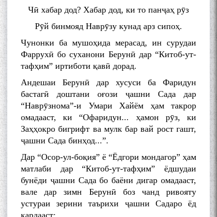
Чӣ хабар дод? Хабар дод, ки то панҷаҳ рӯз
Рӯй бинмояд Наврӯзу кунад арз сипоҳ.
Чунонки ба мушоҳида мерасад, ин сурудаи
Фаррухӣ бо суханони Берунӣ дар “Китоб-ут-
тафҳим” иртиботи қавӣ дорад.
Андешаи Берунӣ дар хусуси ба Фаридун
бастагӣ доштани оғози ҷашни Сада дар
“Наврӯзнома”-и Умари Хайём ҳам такрор
омадааст, ки “Офаридун... ҳамон рӯз, ки
Заҳҳокро бигрифт ва мулк бар вай рост гашт,
ҷашни Сада бинҳод...”.
Дар “Осор-ул-боқия” ё “Ёдгори мондагор” ҳам
матлаби дар “Китоб-ут-тафҳим” ёдшудаи
бунёди ҷашни Сада бо баёни дигар омадааст,
вале дар зимн Берунӣ боз чанд ривояту
устураи зерини таърихи ҷашни Садаро ёд
кардааст: