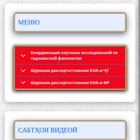
БО 4 000 000 СОМОНӢ
МЕНЮ
ПАЙКАРА ВА ОСОРХОНАИ
МӮЪМИН ҚАНОАТ СОХТА
ШУД!
Координация научных исследований по
таджикской филологии
Шyроҳои диссертатсионии КОА-и ҶТ
Кадамчо Худои Шарифзода
Шyроҳои диссертатсионии КОА-и ФР
САБТҲОИ ВИДЕОӢ
Сайре дар Осорхона