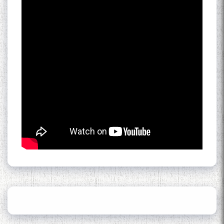
of the name of the Persian
Gulf
Сайри Дарвоз бо Мӯъмин
Қаноат: Чанор ҳам "гап"
мезанад
ШАРҲИ МУЛОҚОТ БО АҲЛИ
ИЛМ ВА МАОРИФИ КИШВАР
АЗ ҶОНИБИ ОЛИМОНИ
АКАДЕМИЯИ МИЛЛИИ
ИЛМҲОИ ТОҶИКИСТОН