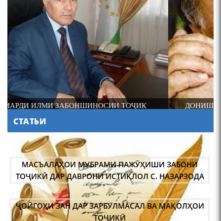
4-уми декабр- зодрӯзи
шоири абадзинда Абулқосим
Лоҳутӣ
ДОНИШМАНДИ ҲУНАРМАНД ВА ҲУНАРМАНДИ
ДОНИШМАНД
СТАТЬИ
АБУЛҚОСИМ ЛОҲУТӢ /
ABULQOSIM LOHUTY/
МАСЪАЛАҲОИ МУБРАМИ ПАЖӮҲИШИ ЗАБОНИ
ТОҶИКӢ ДАР ДАВРОНИ ИСТИҚЛОЛ С. НАЗАРЗОДА
ҶОЙГОҲИ ЗАН ДАР ЗАРБУЛМАСАЛ ВА МАҚОЛҲОИ
ТОҶИКӢ