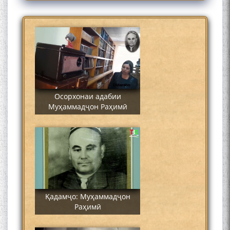
Муҳаммадҷон Раҳимӣ
Осорхонаи адабии
Муҳаммадҷон Раҳимӣ
Қадамҷо: Муҳаммадҷон
Раҳимӣ