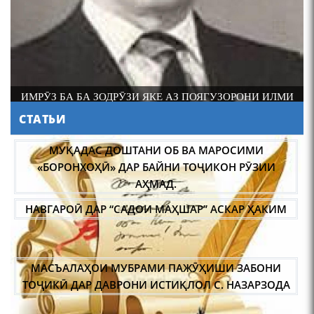
шоири абадзинда Абулқосим
Лоҳутӣ
ИМРӮЗ БА БА ЗОДРӮЗИ ЯКЕ АЗ ПОЯГУЗОРОНИ ИЛМИ
ФОЛКЛОРШИНОСИИ ТОҶИК АКАДЕМИК РАҶАБ
СТАТЬИ
АМОНОВ САД СОЛ ПУР ШУД.
АБУЛҚОСИМ ЛОҲУТӢ /
ABULQOSIM LOHUTY/
НАВГАРОӢ ДАР “САДОИ МАҲШАР” АСКАР ҲАКИМ
МАСЪАЛАҲОИ МУБРАМИ ПАЖӮҲИШИ ЗАБОНИ
ТОҶИКӢ ДАР ДАВРОНИ ИСТИҚЛОЛ С. НАЗАРЗОДА
ҶОЙГОҲИ ЗАН ДАР ЗАРБУЛМАСАЛ ВА МАҚОЛҲОИ
Что знают в Ташкенте о
Мирзо Турсунзаде, чьим
ТОҶИКӢ
именем назвали станцию
метро?