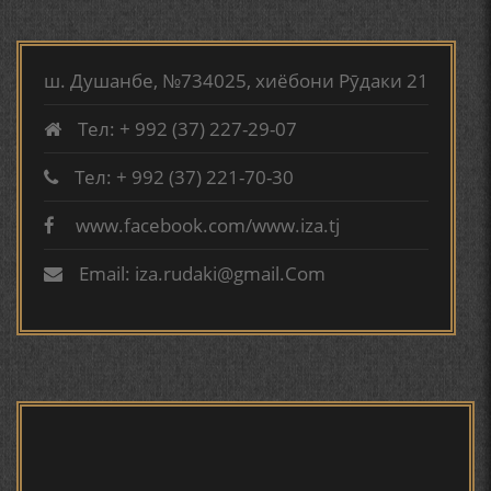
МИРЗО ТУРСУНЗОДА
ТАРЧУМАИ ХОЛ/MIRZO
АБУАБДУЛЛОҲИ РӮДАКӢ ДАР ТАҲҚИҚИ ТОҶИДДИН
TURSUNZODA BIOGRAFIYA
МАРДОНӢ УМРИДДИН ЮСУФӢ ИНСТИТУТИ ЗАБОН
ш. Душанбе, №734025, хиёбони Рӯдаки 21
ВА АДАБИЁТИ БА НОМИ РӮДАКИИ АМИТ
Тел: + 992 (37) 227-29-07
КИРОМИ БУХОРӢ ШОИРИ ИНСОНДӮСТ УСМОНОВА
ГУЛБАҲОР.
Тел: + 992 (37) 221-70-30
www.facebook.com/www.iza.tj
Сайри осорхона - Мирзо
ТАҶАССУМИ ҲАСБИ ҲОЛ ДАР ҒАЗАЛИЁТИ КИРОМИ
Турсунзода
БУХОРОӢ УСМОНОВА Г.Ф.
Email: iza.rudaki@gmail.Com
БЕРУНӢ ВА НАВРӮЗИ АҶАМ
БЕРУНӢ ВА ЁДКАРДИ ҶАШНИ САДА
Мирзо Турсунзода - филми
мустанад