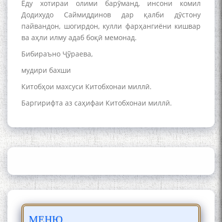
Ёду хотираи олими барӯманд, инсони комил
Додихудо Саймиддинов дар қалби дӯстону
Сайри Дарвоз бо Мӯъмин
Қаноат: Чанор ҳам "гап"
пайвандон, шогирдон, кулли фарҳангиёни кишвар
мезанад
ва аҳли илму адаб боқӣ мемонад.
Бибираъно Ҷўраева,
мудири бахши
Китобҳои махсуси Китобхонаи миллӣ.
Баргирифта аз саҳифаи Китобхонаи миллӣ.
ШАРҲИ МУЛОҚОТ БО АҲЛИ
ИЛМ ВА МАОРИФИ КИШВАР
АЗ ҶОНИБИ ОЛИМОНИ
АКАДЕМИЯИ МИЛЛИИ
ИЛМҲОИ ТОҶИКИСТОН
БО 4 000 000 СОМОНӢ
МЕНЮ
ПАЙКАРА ВА ОСОРХОНАИ