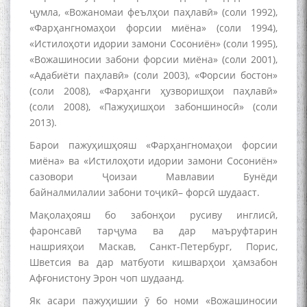
адабиётшинос Соҳиб
ҷумла, «Вожаномаи феълҳои паҳлавӣ» (соли 1992),
Табаров ҳамоиши илмӣ-
«Фарҳангномаҳои форсии миёна» (соли 1994),
назариявӣ баргузор гардид.
«Истилоҳоти идории замони Сосониён» (соли 1995),
«Вожашиносии забони форсии миёна» (соли 2001),
«Адабиёти паҳлавӣ» (соли 2003), «Форсии бостон»
(соли 2008), «Фарҳанги ҳузворишҳои паҳлавӣ»
МАВЛОНО ҶАЛОЛИДДИНИ
(соли 2008), «Пажуҳишҳои забоншиносӣ» (соли
БАЛХӢ БУЗУРГТАРИН
2013).
МУТАФАККИР ВА ОРИФИ
ЗАБОНУ АДАБИ ТОҶИК
Барои пажуҳишҳояш «Фарҳангномаҳои форсии
миёна» ва «Истилоҳоти идории замони Сосониён»
сазовори Ҷоизаи Мавлавии Бунёди
байналмилалии забони тоҷикӣ– форсӣ шудааст.
Мақолаҳояш бо забонҳои русиву инглисӣ,
фаронсавӣ тарҷума ва дар маъруфтарин
به عبارت دیگر: گفتگو با مومن
нашрияҳои Маскав, Санкт-Петербург, Порис,
قناعت Mumin Qanoat
Шветсия ва дар матбуоти кишварҳои ҳамзабон
Афғонистону Эрон чоп шудаанд.
Як асари пажуҳишии ӯ бо номи «Вожашиносии