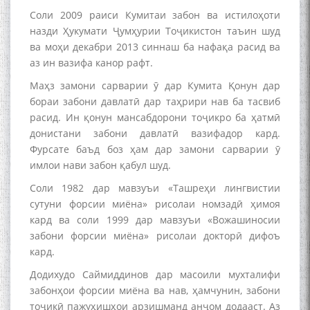
Соли 2009 раиси Кумитаи забон ва истилоҳоти
назди Ҳукумати Ҷумҳурии Тоҷикистон таъин шуд
ва моҳи декабри 2013 синнаш ба нафақа расид ва
аз ин вазифа канор рафт.
Маҳз замони сарварии ӯ дар Кумита Қонун дар
бораи забони давлатӣ дар таҳрири нав ба тасвиб
расид. Ин қонун мансабдорони тоҷикро ба ҳатмӣ
донистани забони давлатӣ вазифадор кард.
БА МУНОСИБАТИ
Фурсате баъд боз ҳам дар замони сарварии ӯ
БУЗУРГДОШТИ РӮЗИ РӮДАКӢ
имлои нави забон қабул шуд.
Соли 1982 дар мавзуъи «Ташреҳи лингвистии
сутуни форсии миёна» рисолаи номзадӣ ҳимоя
кард ва соли 1999 дар мавзуъи «Вожашиносии
забони форсии миёна» рисолаи докторӣ дифоъ
кард.
Додихудо Саймиддинов дар масоили мухталифи
Дар Академияи миллии
забонҳои форсии миёна ва нав, ҳамчунин, забони
илмҳои Тоҷикистон бахшида
ба 100-солагии мунаққиду
тоҷикӣ пажуҳишҳои арзишманд анҷом додааст. Аз