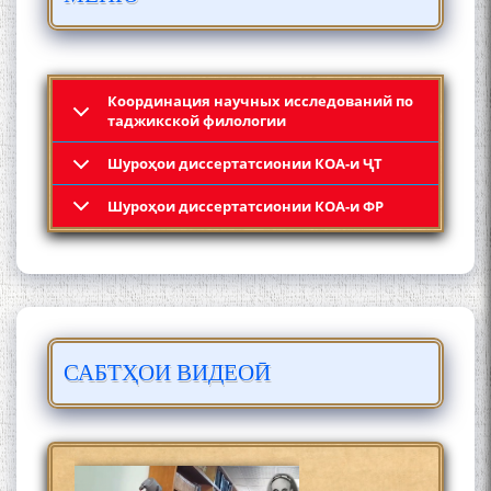
МӮЪМИН ҚАНОАТ СОХТА
ШУД!
Координация научных исследований по
таджикской филологии
Шyроҳои диссертатсионии КОА-и ҶТ
Кадамчо Худои Шарифзода
Шyроҳои диссертатсионии КОА-и ФР
САБТҲОИ ВИДЕОӢ
Сайре дар Осорхона
Муҳаммадҷон Раҳимӣ