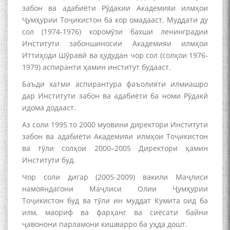
забон ва адабиёти Рӯдакии Академияи илмҳои
Ҷумҳурии Тоҷикистон ба кор омадааст. Муддати ду
сол (1974-1976) коромӯзи бахши ленинградии
Институти забоншиносии Академияи илмҳои
Иттиҳоди Шӯравӣ ва ҳудудан чор сол (солҳои 1976-
1979) аспиранти ҳамин институт будааст.
Баъди хатми аспирантура фаъолияти илмиашро
дар Институти забон ва адабиёти ба номи Рӯдакӣ
идома додааст.
Аз соли 1995 то 2000 муовини директори Институти
забон ва адабиёти Академияи илмҳои Тоҷикистон
ва тӯли солҳои 2000–2005 Директори ҳамин
Институти буд.
Чор соли дигар (2005-2009) вакили Маҷлиси
намояндагони Маҷлиси Олии Ҷумҳурии
Тоҷикистон буд ва тӯли ин муддат Кумита оид ба
илм, маориф ва фарҳанг ва сиёсати байни
ҷавонони парламони кишварро ба уҳда дошт.