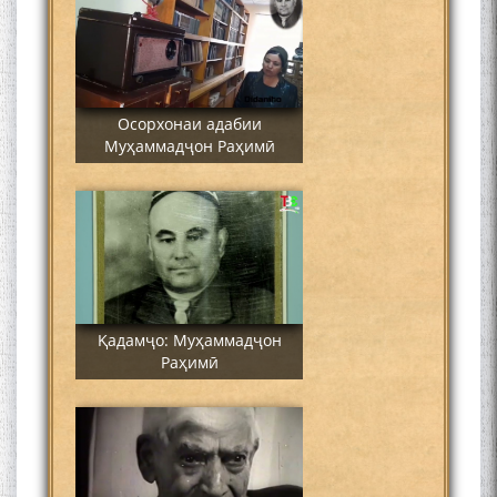
Осорхонаи адабии
Муҳаммадҷон Раҳимӣ
Қадамҷо: Муҳаммадҷон
Раҳимӣ