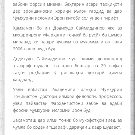
забони форсии миёна» беҳтарин асари таҳқиқотӣ
дар эроншиносии хориҷӣ эълон гардид ва дар
Ҷумҳурии исломии Эрон китоби сол унвон гирифт.
Сухбати навқаламон бо
Ҳамзамон бо ин Додихудо Саймиддинов яке аз
Муъмин Қаноат\Meeting of
муҳаррирони «Фарҳанги тоҷикӣ ба русӣ» ба шумор
young talents with Mumyin
меравад, ки нашри дуввум ва мукаммали он соли
Kanoat
2006 нашр шуда буд.
Додихудо Саймиддинов чун олими донишманд
эътироф шудааст ва ҳоло бештар аз 20 нафар
таҳти роҳбарии ӯ рисолаҳои докторӣ ҳимоя
кардаанд.
The Persian Gulf Beautiful
Узви вобастаи Академияи илмҳои Ҷумҳурии
poetry from Устод Мумин
Тоҷикистон, доктори илмҳои филологӣ, профессор,
Қаноат (Ustod Mumin Qanoat)
узви пайвастаи Фарҳангистони забон ва адаби
and Master Mehryar
Mehrafarin about the conflict
форсии Ҷумҳурии Исломии Эрон буд.
of the name of the Persian
Заҳамоташ дар илми тоҷик бо мукофотҳои зиёд, аз
Gulf
ҷумла бо ордени “Шараф”, дараҷаи 2 қадр шудааст.