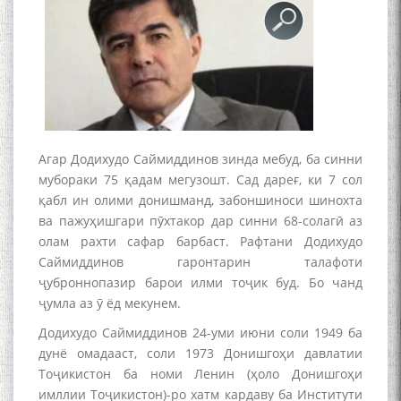
Агар Додихудо Саймиддинов зинда мебуд, ба синни
мубораки 75 қадам мегузошт. Сад дареғ, ки 7 сол
қабл ин олими донишманд, забоншиноси шинохта
ва пажуҳишгари пӯхтакор дар синни 68-солагӣ аз
олам рахти сафар барбаст. Рафтани Додихудо
Саймиддинов гаронтарин талафоти
ҷуброннопазир барои илми тоҷик буд. Бо чанд
ҷумла аз ӯ ёд мекунем.
Додихудо Саймиддинов 24-уми июни соли 1949 ба
дунё омадааст, соли 1973 Донишгоҳи давлатии
Тоҷикистон ба номи Ленин (ҳоло Донишгоҳи
имллии Тоҷикистон)-ро хатм кардаву ба Институти