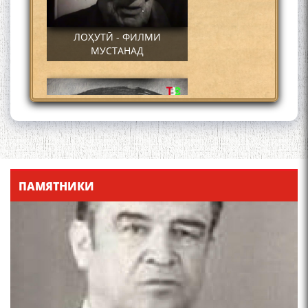
ЛОҲУТӢ - ФИЛМИ
МУСТАНАД
Қадамҷо - Лоҳутӣ
ПАМЯТНИКИ
4-уми декабр- зодрӯзи