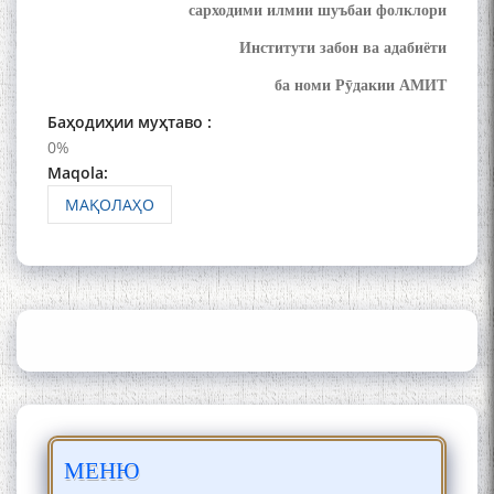
сарходими илмии шуъбаи фолклори
Сайри Дарвоз бо Мӯъмин
Қаноат: Чанор ҳам "гап"
Институти забон ва адабиёти
мезанад
ба номи Рӯдакии АМИТ
Баҳодиҳии муҳтаво :
0%
Maqola:
МАҚОЛАҲО
ШАРҲИ МУЛОҚОТ БО АҲЛИ
ИЛМ ВА МАОРИФИ КИШВАР
АЗ ҶОНИБИ ОЛИМОНИ
АКАДЕМИЯИ МИЛЛИИ
ИЛМҲОИ ТОҶИКИСТОН
БО 4 000 000 СОМОНӢ
МЕНЮ
ПАЙКАРА ВА ОСОРХОНАИ
МӮЪМИН ҚАНОАТ СОХТА