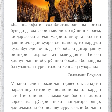
«Ба шарофати соҳибистиқлолӣ ва оғози
бунёди давлатдории миллӣ мо кӯшиш кардем,
ки дар асоси сарчашмаҳои илмиву таърихӣ ин
ҷашни аҷдодии худро эҳё намоем, то мардуми
куҳанбунёди тоҷик дар баробари дигар ҷашну
ойинҳои таърихӣ аз мавҷудияти Тиргон
ҳамчун ҷашни обу рӯшноӣ бохабар бошанд ва
ба гузаштаи пурифтихори хеш арҷ гузоранд»
Эмомалӣ Раҳмон
Маънои аслии вожаи ҷашн (авестоӣ: ясна) ин
парастишу ситоишу шодмонӣ ва ид кардан
аст. Ниёгони мо аз замонҳои бостон тамоми
корҳо ва рӯзҳои неки зиндагиро якҷо,
дастаҷамъона бо шодиву сурур, яъне бо ҷашн