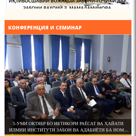
ИҚТИБОСШАВИИ ВОЖАҲОИ ЗАБОНИ ТОҶИКӢ ДАР
ЗАБОНИ ВАХОНӢ З. МАМАДАМИНОВА.
ТАҲҚИҚ ВА РАМЗКУШОИИ БАРХЕ АЗ ВОЖАҲОИ
КОНФЕРЕНЦИЯ И СЕМИНАР
ҶУҒРОФИИ ВАРЗОБ (ДАР АСОСИ МАВОДИ
Осорхонаи Мирзо
ЗАБОНҲОИ ШАРҚИИ ЭРОНӢ) МИРЗОЕВ
Турсунзода Каратог
САЙФИДДИН ҶАБОРОВИЧ.
ШИНОХТ ДАР ЗАМИНАИ ЭЪТИҚОД ВА ЭЪТИРОФ
ФИРДАВСӢ ВА ДАҚИҚӢ
110 солагии шоири халқии
Тоҷикистон Мирзо
ҚАСИДАИ ГУМШУДАИ РӮДАКӢ ШАМСИДДИН
Турсунзода / Mirzo
МУҲАММАДӢ.
Tursunzoda
5-УМИ ОКТЯБР БО ИБТИКОРИ РАЁСАТ ВА ҲАЙАТИ
ТВ САЁҲӢ: ИНЪИКОСИ ЧОРАБИНӢ БА МУНОСИБАТИ
ИЛМИИ ИНСТИТУТИ ЗАБОН ВА АДАБИЁТИ БА НОМИ
ҶАШНИ ВАҲДАТИ МИЛЛӢ ДАР АМИТ