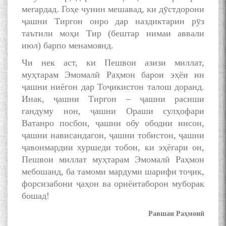
мегардад. Гоҳе чунин мешавад, ки дӯстдорони
ҷашни Тиргон онро дар наздиктарин рӯз
таътили моҳи Тир (бештар нимаи аввали
Сухбати навқаламон бо
июл) барпо менамоянд.
Муъмин Қаноат\Meeting of
young talents with Mumyin
Чи нек аст, ки Пешвои азизи миллат,
Kanoat
муҳтарам Эмомалӣ Раҳмон барои эҳёи ин
ҷашни ниёгон дар Тоҷикистон талош доранд.
Инак, ҷашни Тиргон – ҷашни расиши
гандуму нон, ҷашни Ораши сулҳофари
Ватанро посбон, ҷашни обу ободии инсон,
ҷашни нависандагон, ҷашни тобистон, ҷашни
The Persian Gulf Beautiful
poetry from Устод Мумин
ҷавонмардии хуршеди тобон, ки эҳёгари он,
Қаноат (Ustod Mumin Qanoat)
Пешвои миллат муҳтарам Эмомалӣ Раҳмон
and Master Mehryar
мебошанд, ба тамоми мардуми шарифи тоҷик,
Mehrafarin about the conflict
форсизабони ҷаҳон ва ориёитаборон муборак
of the name of the Persian
бошад!
Gulf
Равшан Раҳмонӣ