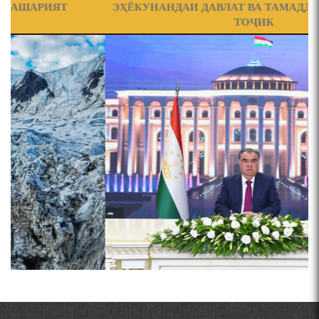
РӮДАКИИ АМИТ ДАР МАҶЛИСГОҲИ АМИТ БАХШИДА
ЭҲЁКУНАНДАИ ДАВЛАТ ВА ТАМАДДУНИ МИЛЛАТИ
БА РӮЗИ ЗАБОНИ ДАВЛАТӢ КОНФЕРЕНСИЯИ
ТОҶИК
ҶУМҲУРИЯВӢ ТАҲТИ УНВОНИ “ПЕШВОИ МИЛЛАТ-
ПРЕДПОСЫЛКИ СТАНОВЛЕНИЯ
ЧЕХРАХОИ АСЛИИ МИРЗО
ҲОМИИ ЗАБОН” ДОИР ГАРДИД.
Страницы
ТУРСУНЗОДА
ФИЛОЛОГИЧЕСКОГО РОМАНА В ТАДЖИКСКОЙ
…
МУРУВВАТИЁН ДЖ. ДЖ.
ВАСФИ МОДАР ДАР НАМУНАҲОИ ОСОРИ ШИФОҲИ
ВОЖАҲОИ НУРОНИИ ШЕЪР АНЗУРАТИ МАЛИКЗОД.
Мирзо Турсунзода-
"Кахрамони Точикистон"
ТАСАВВУРИ МАРДУМ ДАР ХУСУСИ ИШҚИ РӮДАКӢ
ФАРИДУН ИСМОИЛОВ.
СЕҲРИ СУХАН ВА ҚУДРАТИ БАЁНИ УСТОД АЙНӢ