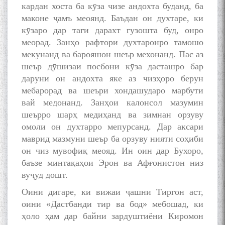
кардан хоста ба кӯза чизе андохта буданд, ба
маконе ҷамъ меоянд. Баъдан он духтаре, ки
кӯзаро дар таги дарахт гузошта буд, онро
меорад. Занҳо рафтори духтаронро тамошо
мекунанд ва барояшон шеър мехонанд. Пас аз
шеър дӯшизаи посбони кӯза дасташро бар
даруни он андохта яке аз чизҳоро берун
мебарорад ва шеъри хондашударо марбути
вай медонанд. Занҳои калонсол мазумин
шеърро шарҳ медиҳанд ва зимнан орзуву
омоли он духтарро мепурсанд. Дар аксари
маврид мазмуни шеър ба орзуву нияти соҳиби
он чиз мувофиқ меояд. Ин оин дар Бухоро,
баъзе минтақаҳои Эрон ва Афғонистон низ
вуҷуд дошт.
Оини дигаре, ки вижаи ҷашни Тиргон аст,
оини «Дастбанди тир ва бод» мебошад, ки
ҳоло ҳам дар байни зардуштиёни Киромон