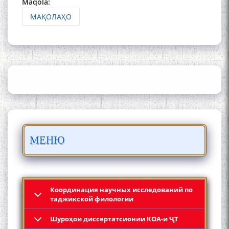
Maqola:
МАҚОЛАҲО
ШАРҲИ МУЛОҚОТ БО АҲЛИ
ИЛМ ВА МАОРИФИ КИШВАР
АЗ ҶОНИБИ ОЛИМОНИ
АКАДЕМИЯИ МИЛЛИИ
ИЛМҲОИ ТОҶИКИСТОН
БО 4 000 000 СОМОНӢ
МЕНЮ
ПАЙКАРА ВА ОСОРХОНАИ
МӮЪМИН ҚАНОАТ СОХТА
ШУД!
Координация научных исследований по
таджикской филологии
Шyроҳои диссертатсионии КОА-и ҶТ