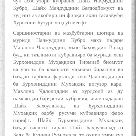
чун асосгузори кубравия Шайх Наҷмуддини
Кубро, Шайх Маҷдуддини Бағдодӣомӯхт ва
худ низ аз акобири ин фирқаи аҳли тасаввуфи
Хуросони Бузург маҳсуб меёфт.
Саршиностарин ва маҳбубтарин шогирд ва
муриди Наҷмуддини Кубро маҳз падари
Мавлоно Ҷалолуддин, яъне Баҳоуддин Валад
буд, ки таълимоти кубравияро ба муриди хеш
Бурҳониддин Муҳаққиқи Тирмизӣ биомӯхт
ва ӯро то ба камолоти маънавӣ бирасонд ва
баъдан тарбияи фарзанди хеш Ҷалолиддинро
ба Бурҳониддини Муҳаққиқ вогузор кард.
Мавлоно Ҷалолиддин аз хурдсолӣ аз ду
намояндаи барҷастаи кубравия, яъне падараш
Шайх Бахоулвалад ва Бурҳониддини
Муҳаққиқ одобу русуми кубравияро фаро
гирифт. Шайх Бурҳониддини Муҳаққиқ
баъди вафоти пираш Шайх Баҳоулвалад аз
Балх ба Қунияи Рум омада, то охири умри худ