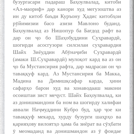
бузургасари падараш Баҳоулвалад, китоби
«Ал-маориф» дар канори худ мегузоштва аз
ин ду китоб баъди Куръону Ҳадис китобҳои
рӯйимизии басо азизи Мавлоно буданд.
Баҳоулвалад аз Нишопур ба Бағдод рафт ва
дар он ҷо бо Шаҳобуддини Суҳравардӣ,
шогирди асосгузори силсилаи суҳравардия
Шайх Зиёуддин Абӯнаҷиби Суҳравардӣ
(амаки Ш.Суҳравардӣ) мулоқот кард ва аз он
ҷо ба Мустансирия рафта, дар мадрасаи он ҷо
таваққуф кард. Аз Мустансирия ба Макка,
Мадина ва Димишқсафар карда, ҳини
сафарҳо барои худ ва хонаводааш макони
осоиштаи зист меҷуст. Шайх Баҳоулвалад, ки
аз донишмандони ба ном ва шогирду халифаи
аввали Наҷмуддини Кубро буд, ҳар ҷое ки
таваққуф мекард, хурду бузурги шаҳрҳо ва
қарияҳову вилоятҳо ҳама ба зиёрат ва сӯҳбати
ӯ меомаданд ва донишмандон аз ӯ фоидае