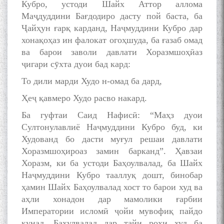
Кубро, устоди Шайх Аттор аллома
Маҷдуддини Бағдодиро дасту пой баста, ба
Ҷайҳун ғарқ карданд, Наҷмуддини Кубро дар
хонақоҳаз ин фалокат огоҳшуда, ба ғазаб омад
ва барои заволи давлати Хоразмшоҳӣаз
ҷигари сӯхта дуои бад кард:
То дили марди Худо н-омад ба дард,
Ҳеҷ қавмеро Худо расво накард.
Ба гуфтаи Саид Нафисӣ: “Маҳз дуои
Султонулавлиё Наҷмуддини Кубро буд, ки
Худованд бо дасти муғул решаи давлати
Хоразмшоҳироаз замин барканд”. Ҳавзаи
Хоразм, ки ба устоди Баҳоулвалад, ба Шайх
Наҷмуддини Кубро тааллуқ дошт, бинобар
ҳамин Шайх Баҳоулвалад хост то барои худ ва
аҳли хонадон дар мамолики ғарбии
Императории исломӣ ҷойи мувофиқ пайдо
кунад. Баҳулвалад дар тайи роҳи худ ба