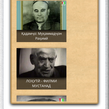
Қадамҷо: Муҳаммадҷон
Раҳимӣ
ЛОҲУТӢ - ФИЛМИ
МУСТАНАД