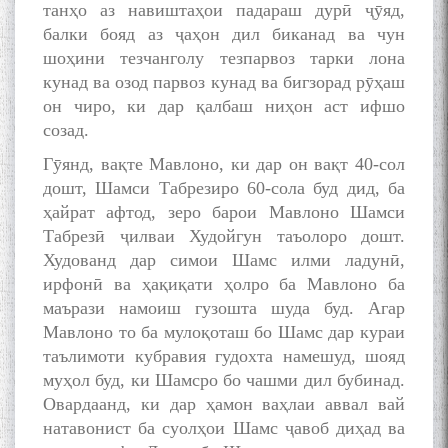
танҳо аз навиштаҳои падараш дурӣ ҷӯяд,
балки бояд аз ҷаҳон дил биканад ва чун
шоҳини тезчанголу тезпарвоз тарки лона
кунад ва озод парвоз кунад ва бигзорад рӯҳаш
он чиро, ки дар қалбаш ниҳон аст ифшо
созад.
Гӯянд, вақте Мавлоно, ки дар он вақт 40-сол
дошт, Шамси Табрезиро 60-сола буд дид, ба
ҳайрат афтод, зеро барои Мавлоно Шамси
Табрезӣ ҷилваи Худойгун таъолоро дошт.
Худованд дар симои Шамс илми ладунӣ,
ирфонӣ ва ҳақиқати ҳолро ба Мавлоно ба
маърази намоиш гузошта шуда буд. Агар
Мавлоно то ба мулоқоташ бо Шамс дар кураи
таълимоти кубравия гудохта намешуд, шояд
муҳол буд, ки Шамсро бо чашми дил бубинад.
Овардаанд, ки дар ҳамон ваҳлаи аввал вай
натавонист ба суолҳои Шамс ҷавоб диҳад ва