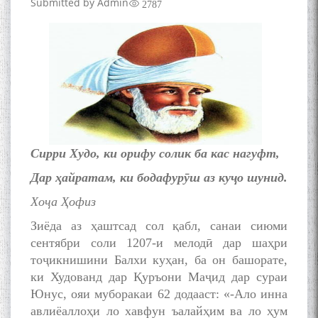
Submitted by
Admin
2787
Сирри Худо, ки орифу солик ба кас нагуфт,
Дар ҳайратам, ки бодафурӯш аз куҷо шунид.
Хоҷа Ҳофиз
Зиёда аз ҳаштсад сол қабл, санаи сиюми
сентябри соли 1207-и мелодӣ дар шаҳри
тоҷикнишини Балхи куҳан, ба он башорате,
ки Худованд дар Қуръони Маҷид дар сураи
Юнус, ояи муборакаи 62 додааст: «-Ало инна
авлиёаллоҳи ло хавфун ъалайҳим ва ло ҳум