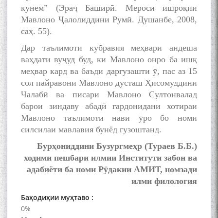
кунем” (Эраҷ Баширӣ. Мероси ишроқии
Мавлоно Ҷалолиддини Румӣ. Душанбе, 2008,
саҳ. 55).
Дар таълимоти кубравия меҳвари андеша
The Persian Gulf Beautiful
ваҳдати вуҷуд буд, ки Мавлоно онро ба ишқ
poetry from Устод Мумин
меҳвар кард ва баъди даргузашти ӯ, пас аз 15
Қаноат (Ustod Mumin Qanoat)
сол пайравони Мавлоно дӯсташ Ҳисомуддини
and Master Mehryar
Чалабӣ ва писари Мавлоно Султонвалад
Mehrafarin about the conflict
of the name of the Persian
барои зиндаву абадӣ гардонидани хотираи
Gulf
Мавлоно таълимоти нави ӯро бо номи
силсилаи мавлавия бунёд гузоштанд.
Бурҳониддини Бузургмеҳр (Тураев Б.Б.)
Сайри Дарвоз бо Мӯъмин
ходими пешбари илмии Институти забон ва
Қаноат: Чанор ҳам "гап"
адабиёти ба номи Рӯдакии АМИТ, номзади
мезанад
илми филология
Баҳодиҳии муҳтаво :
0%