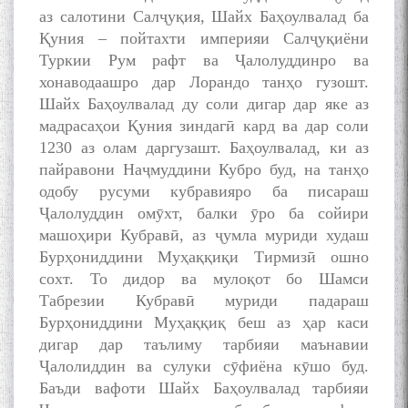
аз салотини Салҷуқия, Шайх Баҳоулвалад ба
Қуния – пойтахти империяи Салҷуқиёни
Туркии Рум рафт ва Ҷалолуддинро ва
хонаводаашро дар Лорандо танҳо гузошт.
Шайх Баҳоулвалад ду соли дигар дар яке аз
мадрасаҳои Қуния зиндагӣ кард ва дар соли
1230 аз олам даргузашт. Баҳоулвалад, ки аз
пайравони Наҷмуддини Кубро буд, на танҳо
одобу русуми кубравияро ба писараш
Ҷалолуддин омӯхт, балки ӯро ба сойири
машоҳири Кубравӣ, аз ҷумла муриди худаш
Бурҳониддини Муҳаққиқи Тирмизӣ ошно
сохт. То дидор ва мулоқот бо Шамси
Табрезии Кубравӣ муриди падараш
Бурҳониддини Муҳаққиқ беш аз ҳар каси
дигар дар таълиму тарбияи маънавии
Ҷалолиддин ва сулуки сӯфиёна кӯшо буд.
Баъди вафоти Шайх Баҳоулвалад тарбияи