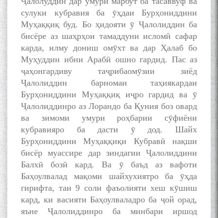
Ҷалолуддин дар умури марбут ба тасаввуф ва
сулуки кубравия ба ӯҳдаи Бурҳониддини
Муҳаққиқ буд. Бо ҳидояти ӯ Ҷалолиддин ба
бисёре аз шаҳрҳои тамаддуни исломӣ сафар
карда, илму дониш омӯхт ва дар Ҳалаб бо
Муҳуддин ибни Арабӣ ошно гардид. Пас аз
ҷаҳонгардиву таҷрибаомӯзии зиёд
Ҷалолиддин барномаи таҳиякардаи
Бурҳониддини Муҳаққиқ иҷро гардид ва ӯ
Ҷалолиддинро аз Лорандо ба Қуния боз овард
ва зимоми умури роҳбарии сӯфиёни
кубравияро ба дасти ӯ дод. Шайх
Бурҳониддини Муҳаққиқи Кубравӣ нақши
бисёр муассире дар зиндагии Ҷалолиддини
Балхӣ бозӣ кард. Ва ӯ баъд аз вафоти
Баҳоулвалад мақоми шайхухиятро ба ӯҳда
гирифта, таи 9 соли фаъолияти хеш кӯшиш
кард, ки васияти Баҳоулваладро ба ҷой орад,
яъне Ҷалолиддинро ба минбари иршод