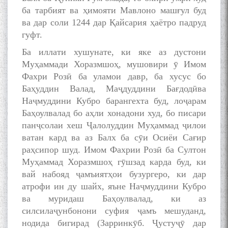
ба тарбият ва ҳимояти Мавлоно машғул буд
ва дар соли 1244 дар Қайсария ҳаётро падруд
гуфт.
Ба иллати хушунате, ки яке аз дустони
Муҳаммади Хоразмшоҳ, мушовири ӯ Имом
Фахри Розӣ ба уламои давр, ба хусус бо
Баҳуддин Валад, Маҷдуддини Бағдодӣва
Наҷмуддини Кубро барангехта буд, лоҷарам
Баҳоулвалад бо аҳли хонадони худ, бо писари
панҷсолаи хеш Ҷалолуддин Муҳаммад ҷилои
ватан кард ва аз Балх ба сӯи Осиёи Сағир
раҳсипор шуд. Имом Фахрии Розӣ ба Султон
Муҳаммад Хоразмшоҳ гӯшзад карда буд, ки
вай набояд ҷамъиятҳои бузургеро, ки дар
атрофи ин ду шайх, яъне Наҷмуддини Кубро
ва муридаш Баҳоулвалад, ки аз
силсилаҷунбонони суфия ҷамъ мешуданд,
нодида бигирад (Зарринкӯб. Ҷустуҷӯ дар