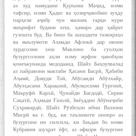
аз худ намудани Қуръони Маҷид, илми
тафсир, илми Ҳадис ва ҳозирҷавобию зуҳду
парҳези аҷибу чун малоик ғарқи нури
маърифат будани хеш, ҳамаро дар ҳайрат
гузошта буд. Ва бино ба шаҳодати тазкираҳо
ва маълумоти Аҳмади Афлокӣ дар овони
хурдсолии хеш Мавлоно ба суолҳои
бузургсолони аҳли илму ирфон ҷавобҳои
қонеъкунанда медодаанд. Шайх Баҳоулвалад
аз пайравони мактаби Ҳасани Басрӣ, Ҳабиби
Аҷамӣ, Довуди Тоӣ, Абӯсаиди Абӯлхайр,
Абулҳасани Харақонӣ, Абулқосими Гургонӣ,
Маъруфӣ Кархӣ, Ҷунайди Бағдодӣ, Сирии
Сақатӣ, Аҳмади Ғазолӣ, Зиёуддин Абӯнаҷиби
Суҳравардӣ, Шайх Рӯзбеҳон ибни Ваззони
Мисрӣ ва ғ. буд, ки таълимоти ононро аз
бузургони ин силсила, ки баъдан бо номи
Кубравия шуҳрат ёфт, аз афкори бузургоне