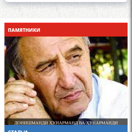
Қадамҷо - Лоҳутӣ
ПАМЯТНИКИ
4-уми декабр- зодрӯзи
шоири абадзинда Абулқосим
Лоҳутӣ
ДОНИШМАНДИ ҲУНАРМАНД ВА ҲУНАРМАНДИ
ДОНИШМАНД