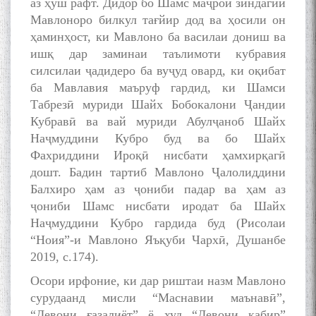
аз ҳуш рафт. Дидор бо Шамс маҷрои зиндагии
Мавлоноро билкул тағйир дод ва ҳосили он
БА МУНОСИБАТИ
ҳаминҳост, ки Мавлоно ба василаи дониш ва
БУЗУРГДОШТИ РӮЗИ РӮДАКӢ
ишқ дар заминаи таълимоти кубравия
силсилаи ҷадидеро ба вуҷуд овард, ки оқибат
ба Мавлавия маъруф гардид, ки Шамси
Табрезӣ муриди Шайх Бобокалони Ҷандии
Кубравӣ ва вай муриди Абулҷаноб Шайх
Наҷмуддини Кубро буд ва бо Шайх
Фахриддини Ироқӣ нисбати ҳамхирқагӣ
Дар Академияи миллии
дошт. Бадин тартиб Мавлоно Ҷалолиддини
илмҳои Тоҷикистон бахшида
Балхиро ҳам аз ҷониби падар ва ҳам аз
ба 100-солагии мунаққиду
ҷониби Шамс нисбати иродат ба Шайх
адабиётшинос Соҳиб
Табаров ҳамоиши илмӣ-
Наҷмуддини Кубро гардида буд (Рисолаи
назариявӣ баргузор гардид.
“Ноия”-и Мавлоно Яъқуби Чархӣ, Душанбе
2019, с.174).
Осори ирфоние, ки дар риштаи назм Мавлоно
сурудаанд мисли “Маснавии маънавӣ”,
МАВЛОНО ҶАЛОЛИДДИНИ
“Девони ғазалиёт” ё худ “Девони кабир”
БАЛХӢ БУЗУРГТАРИН