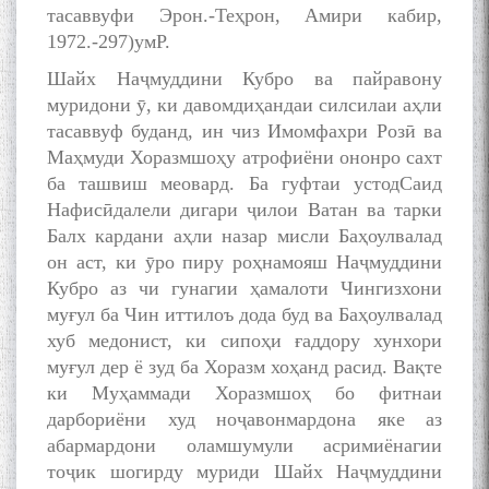
тасаввуфи Эрон.-Теҳрон, Амири кабир,
1972.-297)умР.
Шайх Наҷмуддини Кубро ва пайравону
муридони ӯ, ки давомдиҳандаи силсилаи аҳли
тасаввуф буданд, ин чиз Имомфахри Розӣ ва
Маҳмуди Хоразмшоҳу атрофиёни ононро сахт
ба ташвиш меовард. Ба гуфтаи устодСаид
Нафисӣдалели дигари ҷилои Ватан ва тарки
Балх кардани аҳли назар мисли Баҳоулвалад
он аст, ки ӯро пиру роҳнамояш Наҷмуддини
Кубро аз чи гунагии ҳамалоти Чингизхони
муғул ба Чин иттилоъ дода буд ва Баҳоулвалад
хуб медонист, ки сипоҳи ғаддору хунхори
муғул дер ё зуд ба Хоразм хоҳанд расид. Вақте
ки Муҳаммади Хоразмшоҳ бо фитнаи
дарбориёни худ ноҷавонмардона яке аз
абармардони оламшумули асримиёнагии
тоҷик шогирду муриди Шайх Наҷмуддини