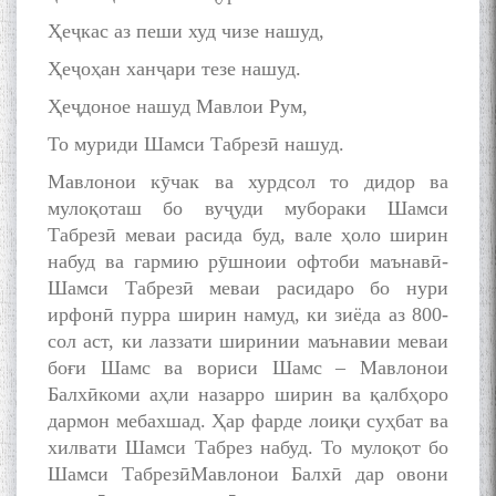
Ҳеҷкас аз пеши худ чизе нашуд,
Ҳеҷоҳан ханҷари тезе нашуд.
Ҳеҷдоное нашуд Мавлои Рум,
То муриди Шамси Табрезӣ нашуд.
Мавлонои кӯчак ва хурдсол то дидор ва
мулоқоташ бо вуҷуди мубораки Шамси
Табрезӣ меваи расида буд, вале ҳоло ширин
набуд ва гармию рӯшноии офтоби маънавӣ-
Шамси Табрезӣ меваи расидаро бо нури
ирфонӣ пурра ширин намуд, ки зиёда аз 800-
сол аст, ки лаззати ширинии маънавии меваи
боғи Шамс ва вориси Шамс – Мавлонои
Балхӣкоми аҳли назарро ширин ва қалбҳоро
дармон мебахшад. Ҳар фарде лоиқи суҳбат ва
хилвати Шамси Табрез набуд. То мулоқот бо
Шамси ТабрезӣМавлонои Балхӣ дар овони