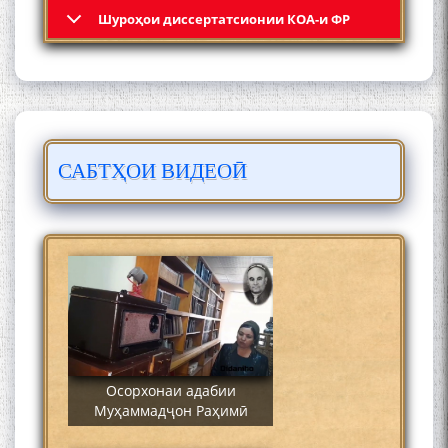
Кадамчо Худои Шарифзода
Шyроҳои диссертатсионии КОА-и ФР
САБТҲОИ ВИДЕОӢ
Сайре дар Осорхона
Муҳаммадҷон Раҳимӣ
Осорхонаи адабии
Муҳаммадҷон Раҳимӣ