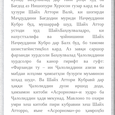
Бағдод аз Нишопури Хуросон гузар кард ва ба
ҳузури Шайх Аттори Валӣ, ки шогирди
Маҷдуддини Бағдодии муриди Наҷмуддини
Кубро буд, мушарраф шуд. Шайх Аттор
устоди худ ШайхБаҳоулваладро, ки
нахустхалифа ва ҷойнишини Шайх
Наҷмуддини Кубро дар Балх буд, бо тамоми
шоистагӣистиқбол кард. Аз завқи саршор
фарзанди хурдсоли Баҳоулвалад Ҷалолиддини
хурдсолро ба канор гирифт ва гуфт:
«Фарзанди ту – ин Ҷалолиддини азизи мо
мабдаи илҳоми ҷамоатҳои бузурги муъминон
хоҳад шуд». Ва Шайх Аттори Кубравӣ дар
ҳаққи Ҷалолиддин дуои иршод дода,
ҳамзамон китоби «Асрорнома»-и худро ба
Ҷалолиддин ҳадя мекунад. Мавлоно то охири
умри хеш китоби пири кубравии хеш Шайх
Атторро, яъне «Асрорнома»-ро ҳамроҳбо