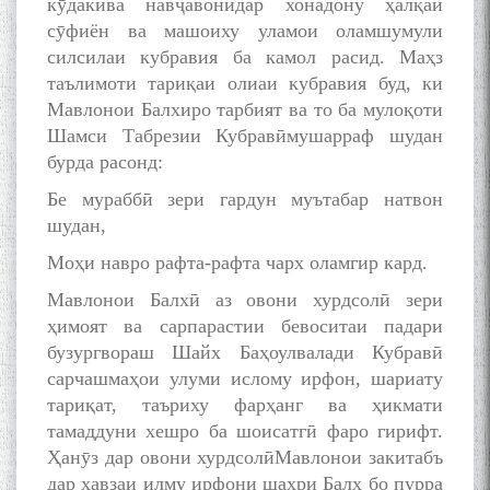
кӯдакӣва навҷавонӣдар хонадону ҳалқаи
сӯфиён ва машоиху уламои оламшумули
силсилаи кубравия ба камол расид. Маҳз
таълимоти тариқаи олиаи кубравия буд, ки
Мавлонои Балхиро тарбият ва то ба мулоқоти
Шамси Табрезии Кубравӣмушарраф шудан
бурда расонд:
Бе мураббӣ зери гардун муътабар натвон
шудан,
Моҳи навро рафта-рафта чарх оламгир кард.
Мавлонои Балхӣ аз овони хурдсолӣ зери
ҳимоят ва сарпарастии бевоситаи падари
бузургвораш Шайх Баҳоулвалади Кубравӣ
сарчашмаҳои улуми ислому ирфон, шариату
тариқат, таъриху фарҳанг ва ҳикмати
тамаддуни хешро ба шоисатгӣ фаро гирифт.
Ҳанӯз дар овони хурдсолӣМавлонои закитабъ
дар ҳавзаи илму ирфони шаҳри Балх бо пурра