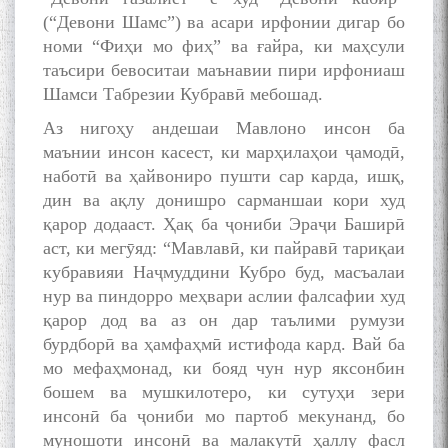
МУТАФАККИР ВА ОРИФИ
(“Девони Шамс”) ва асари ирфонии дигар бо
ЗАБОНУ АДАБИ ТОҶИК
номи “Фиҳи мо фиҳ” ва ғайра, ки маҳсули
таъсири бевоситаи маънавии пири ирфониаш
Шамси Табрезии Кубравӣ мебошад.
Аз нигоҳу андешаи Мавлоно инсон ба
маънии инсон касест, ки марҳилаҳои ҷамодӣ,
به عبارت دیگر: گفتگو با مومن
наботӣ ва ҳайвониро пушти сар карда, ишқ,
قناعت Mumin Qanoat
дин ва ақлу донишро сарманшаи кори худ
қарор додааст. Ҳақ ба ҷониби Эраҷи Баширӣ
аст, ки мегӯяд: “Мавлавӣ, ки пайравӣ тариқаи
кубравияи Наҷмуддини Кубро буд, масъалаи
нур ва пиндорро меҳвари аслии фалсафии худ
қарор дод ва аз он дар таълими румузи
бурдборӣ ва ҳамфаҳмӣ истифода кард. Вай ба
мо мефаҳмонад, ки бояд чун нур яксонбин
Сухбати навқаламон бо
Муъмин Қаноат\Meeting of
бошем ва мушкилотеро, ки сутуҳи зери
young talents with Mumyin
инсонӣ ба ҷониби мо партоб мекунанд, бо
Kanoat
муношоти инсонӣ ва малакутӣ ҳаллу фасл