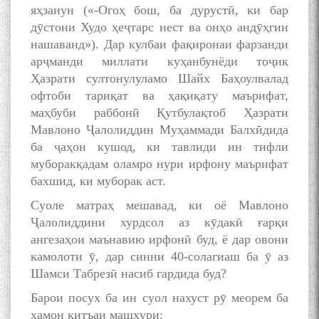
яҳзанун («-Огоҳ бош, ба дурустӣ, ки бар
дӯстони Худо ҳеҷтарс нест ва онҳо андӯҳгин
нашаванд»). Дар кулбаи фақиронаи фарзанди
арҷманди миллати куҳанбунёди тоҷик
Ҳазрати султонулуламо Шайх Баҳоулвалад
офтоби тариқат ва ҳақиқату маърифат,
маҳбуби раббонӣ Қутбулақтоб Ҳазрати
Мавлоно Ҷалолиддин Муҳаммади Балхӣдида
ба ҷаҳон кушод, ки тавлиди ин тифли
муборакқадам оламро нури ирфону маърифат
бахшид, ки муборак аст.
Суоле матраҳ мешавад, ки оё Мавлоно
Ҷалолиддини хурдсол аз кӯдакӣ ғарқи
ангезаҳои маънавию ирфонӣ буд, ё дар овони
камолоти ӯ, дар синни 40-солагиаш ба ӯ аз
Шамси Табрезӣ насиб гардида буд?
Барои посух ба ин суол нахуст рӯ меорем ба
ҳамон қитъаи машҳури: