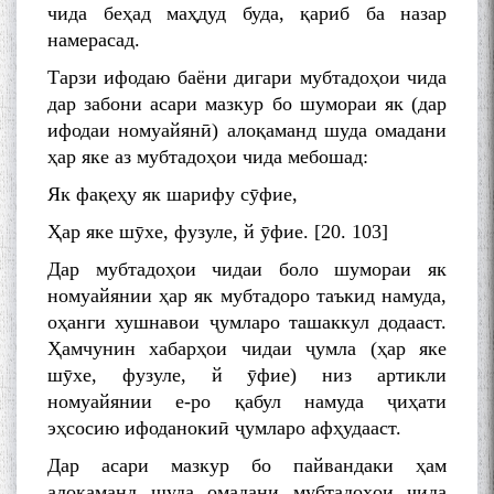
чида беҳад маҳдуд буда, қариб ба назар
намерасад.
Тарзи ифодаю баёни дигари мубтадоҳои чида
дар забони асари мазкур бо шумораи як (дар
ифодаи номуайянӣ) алоқаманд шуда омадани
ҳар яке аз мубтадоҳои чида мебошад:
Як фақеҳу як шарифу сӯфие,
Ҳар яке шӯхе, фузуле, й ӯфие. [20. 103]
Дар мубтадоҳои чидаи боло шумораи як
номуайянии ҳар як мубтадоро таъкид намуда,
оҳанги хушнавои ҷумларо ташаккул додааст.
Ҳамчунин хабарҳои чидаи ҷумла (ҳар яке
шӯхе, фузуле, й ӯфие) низ артикли
номуайянии е-ро қабул намуда ҷиҳати
эҳсосию ифоданокиӣ ҷумларо афҳудааст.
Дар асари мазкур бо пайвандаки ҳам
алоқаманд шуда омадани мубтадоҳои чида