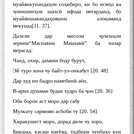
муайянкунандаҳои соҳибиро, ки бо исмҳо ва
ҷонишинҳои шахсӣ ифода мегарданд, бо
муайяншавандаҳояшон алоқаманд
мекунад[11. 37].
Далели дар мисоли ҷумлаҳои
зерини“Маснавии Маънавӣ” ба назар
мерасад:
Чанд, охир, даъвии боду бурут,
Эй туро хона чу байт-ул-онкабут [20. 48]
Дар худ ин бадро намебинӣ аён,
В-арна душман будан худро ба ҷон [20. 36]
Оби борон аст моро дар сабу
Мулкату сармояю асбоби ту [20. 54]
Хиракушест моро, дорад диле чу хоро,
Бикшад, касаш нагӯяд, тадбири хунбаҳо кун