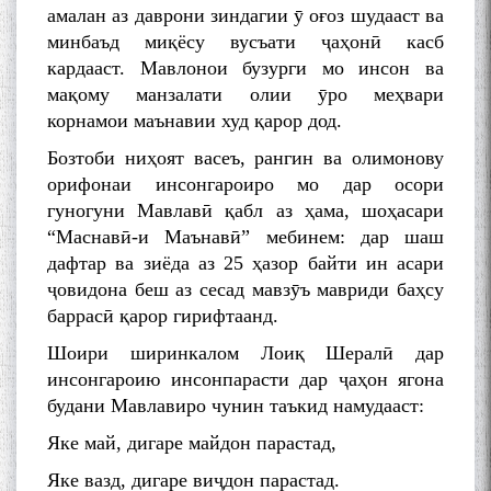
амалан аз даврони зиндагии ӯ оғоз шудааст ва
минбаъд миқёсу вусъати ҷаҳонӣ касб
кардааст. Мавлонои бузурги мо инсон ва
мақому манзалати олии ӯро меҳвари
корнамои маънавии худ қарор дод.
Бозтоби ниҳоят васеъ, рангин ва олимонову
орифонаи инсонгароиро мо дар осори
гуногуни Мавлавӣ қабл аз ҳама, шоҳасари
“Маснавӣ-и Маънавӣ” мебинем: дар шаш
дафтар ва зиёда аз 25 ҳазор байти ин асари
ҷовидона беш аз сесад мавзӯъ мавриди баҳсу
баррасӣ қарор гирифтаанд.
Шоири ширинкалом Лоиқ Шералӣ дар
инсонгароию инсонпарасти дар ҷаҳон ягона
будани Мавлавиро чунин таъкид намудааст:
Яке май, дигаре майдон парастад,
Яке вазд, дигаре виҷдон парастад.