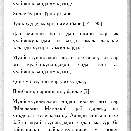
муайяншаванда омадаанд:
Хоҷае будаст, ӯро духтаре,
Зуҳраҳадде, маҳре, симинбаре [14. 195]
Дар мисоли боло дар охири ҳар як
муайянкунандаи –и ваҳдат омада дараҷаи
баланди ҳуснро таъкид кардааст.
Муайянкунандаҳои чидаи беизофое, ки дар
он муайянкунандаҳои чида пеш аз
муайяншаванда омадаанд:
Ҷон чу бозу тан мар ӯро кундас,
Пойбаста, паршикаста, бандае [?]
Муайянкунандаҳои чидаи изофӣ низ дар
“Маснавии Маънавӣ” ҷой доранд, ки
миқдоран хеле каманд. Алоқаи синтаксисии
байни муайянкунандаҳои чидаи мазкур бо
пайвандаки пайвасткунандаи у воқеъ