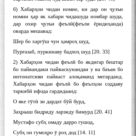
б) Хабарҳои чидаи номие, ки дар он ҷузъи
номии ҳар як хабари чидашуда номбар шуда,
дар охир ҷузъи феълӣ(феъли ёридиҳанда)
оварда мешавад:
Шер бо харгӯш чун ҳамроҳ шуд,
Пурғазаб, пуркинаву бадхоҳ шуд [20. 33]
2) Хабарҳои чидаи феълӣ бо якдигар бештар
бо пайвандаки пайваскунандаи у ва баъан бо
интонатсияи пайваст алоқаманд мегарданд.
Хабарҳои чидаи феълӣ бо феълҳои соддаву
таркибӣ ифода гардидаанд:
О яке тӯтӣ зи дардат бӯй бурд,
Заҳрааш бидриду ларзиду бимурд [20. 41]
Мустафо субҳ омаду дарро гушод,
Субҳ он гумоҳро ӯ роҳ дод [14. 11]