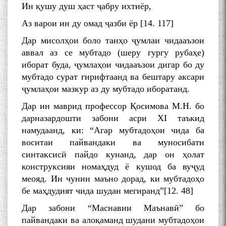
Ин қушу душ ҳаст ҷабру ихтиёр,
Аз варои ин ду омад ҷазби ёр [14. 117]
Дар мисолҳои боло танҳо ҷумлаи чидааъзои
аввал аз се мубтадо (шеру гургу рубаҳе)
иборат буда, ҷумлаҳои чидааъзои дигар бо ду
мубтадо сурат гирифтаанд ва бештару аксари
ҷумлаҳои мазкур аз ду мубтадо иборатанд.
Дар ин маврид профессор Қосимова М.Н. бо
дарназардошти забони асри XI таъкид
намудаанд, ки: “Агар мубтадоҳои чида ба
воситаи пайвандаки ва муносибати
синтаксисӣ пайдо кунанд, дар он ҳолат
конструксияи номаҳдуд ё кушод ба вуҷуд
меояд. Ин чунин маъно дорад, ки мубтадоҳо
бе маҳдудият чида шудан мегиранд”[12. 48]
Дар забони “Маснавии Маънавӣ” бо
пайвандаки ва алоқаманд шудани мубтадоҳои