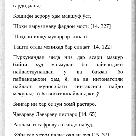
гардидаанд:
Кошифи асрору ҳам макшуф ӯст,
Шоҳи имрӯзинаву фардои мост: [14. 327]
Шаҳнаи ишқу мукаррар кинаат
Ташти оташ мениҳад бар синаат [14. 122]
Пуркунандаи чида низ дар асари мазкур
байни худ маъмулан бо пайвандаки
пайвасткунандаи у ва баъзан бо
пайвандакҳои ҳам, ё, на ва интонатсияи
пайваст муносибати синтаксисӣ пайдо
мекунад: а) Ба воситаипайвандаки ӯ
Бингар ин ҳар се зуи хомӣ растаро,
Ҷавзраву Лавзраву пистаро [14. 65]
Ранҷам аз сафрову аз савдо набуд,
Бӯйи ҳар ҳезум падид ояд зи дуд [15. 32]