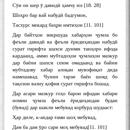
Сӯи он шер ӯ давидӣ ҳамчу юз [18. 28]
Шоҳро бар вай набудӣ бадгумон,
Тасхурс мекард баҳри имтиҳон [11. 101]
Дар байтҳои зикршуда хабарҳои ҷумла бо
феъли давидӣ ва феъли ёридиҳандаи набудӣ
сурат гирифта шахси дуюми танҳоро ифода
кардаанд, аммо мубтадоҳои ҷумлаҳои мазкур
дар баёни шахси сеюм омадаанд ва байни
мубтадову хабар алоқаи мувофиқат дида
намешавад. Чунин тарзи баён шояд бо
тақозои вазну қофия сурат гирифта бошад.
Дар асари мазкур гоҳо барои ифодаи хабари
номии ҷумла феъли ёридиҳандаи будан
(бувад) дар шакли мебувад корбурд шудааст:
Ҳар диле, к-андар ғами шоҳ мебувад,
Дам ба дам ӯро сари моҳ мебувад[11. 101]