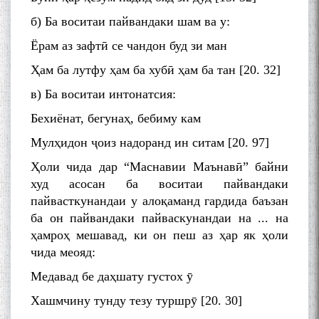
б) Ба воситаи пайвандаки шам ва у:
Ёрам аз зафтӣ се чандон буд зи ман
Ҳам ба лутфу ҳам ба хубӣ ҳам ба тан [20. 32]
в) Ба воситаи интонатсия:
Бехиёнат, бегунаҳ, бебиму кам
Мулҳидон ҷоиз надоранд ин ситам [20. 97]
Ҳоли чида дар “Маснавии Маънавӣ” байни
худ асосан ба воситаи пайвандаки
пайвасткунандаи у алоқаманд гардида баъзан
ба он пайвандаки пайваскунандаи на ... на
ҳамроҳ мешавад, ки он пеш аз ҳар як ҳоли
чида меояд:
Медавад бе даҳшату густох ӯ
Хашмчину тунду тезу туршрӯ [20. 30]