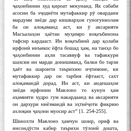
ҷаҳонбинии худ қироат мекунанд. Як сабаби
асосии ба эҷодиёти мутафаккир рӯ овардани
мардуми зиёде дар кишварҳои гуногуниолам
ба он алоқаманд аст, ки ӯ аксарияти
Масъалаҳои ҳаётан муҳимро воқеъбинона
тафсир кардааст. Ин воқеъбинӣ дар қолаби
ирфонӣ инъикос ёфта бошад ҳам, на танҳо бо
ҷаҳонбинии аҳли тасаввуф ва тафаккури
шахсии ин марди донишманд, балки бо тарзи
ҳаёт ва шароити таърихию иҷтимоие, ки
мутафаккир дар он тарбия ёфтааст, сахт
алоқамандӣ дорад. Ин аст, ки андешаҳои
зиёди ирфонии Мавлоно то кунун ҳам
аҳамияти худро гум накардаанд ва аксарияти
он дархури ниёзмандӣ ва эҳтиёҷоти фикрию
ахлоқии ҷаҳони муосир аст” [1. 254-255].
Шинохти Мавлоно ҳамчун шоир, ориф ва
инсондӯсти кабир таърихи тӯлонӣ дошта,