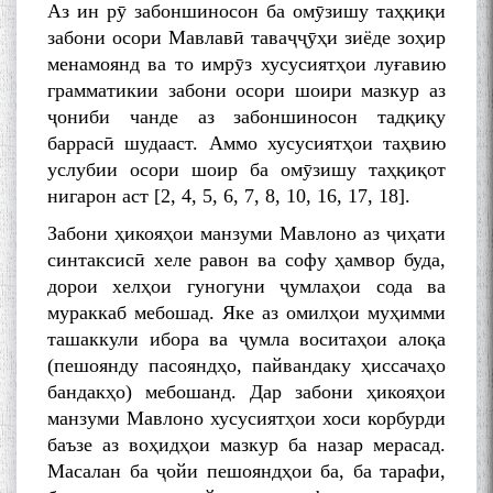
Аз ин рӯ забоншиносон ба омӯзишу таҳқиқи
забони осори Мавлавӣ таваҷҷӯҳи зиёде зоҳир
менамоянд ва то имрӯз хусусиятҳои луғавию
грамматикии забони осори шоири мазкур аз
ҷониби чанде аз забоншиносон тадқиқу
баррасӣ шудааст. Аммо хусусиятҳои таҳвию
услубии осори шоир ба омӯзишу таҳқиқот
нигарон аст [2, 4, 5, 6, 7, 8, 10, 16, 17, 18].
Забони ҳикояҳои манзуми Мавлоно аз ҷиҳати
синтаксисӣ хеле равон ва софу ҳамвор буда,
дорои хелҳои гуногуни ҷумлаҳои сода ва
мураккаб мебошад. Яке аз омилҳои муҳимми
ташаккули ибора ва ҷумла воситаҳои алоқа
(пешоянду пасояндҳо, пайвандаку ҳиссачаҳо
бандакҳо) мебошанд. Дар забони ҳикояҳои
манзуми Мавлоно хусусиятҳои хоси корбурди
баъзе аз воҳидҳои мазкур ба назар мерасад.
Масалан ба ҷойи пешояндҳои ба, ба тарафи,