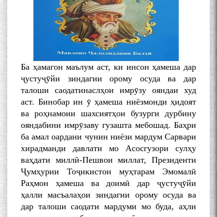
Ба ҳамагон маълум аст, ки инсон ҳамеша дар
ҷустуҷӯйи зиндагии орому осуда ва дар
талоши саодатинаслҳои имрӯзу ояндаи худ
аст. Бинобар ин ӯ ҳамеша ниёзмонди ҳидоят
ва роҳнамоии шахсиятҳои бузурги дурбину
ояндабини имрӯзаву гузашта мебошад. Баҳри
ба амал оардани чунин ниёзи мардум Сарвари
хирадманди давлати мо Асосгузори сулҳу
ваҳдати миллӣ-Пешвои миллат, Президенти
Ҷумҳурии Тоҷикистон муҳтарам Эмомалӣ
Раҳмон ҳамеша ва доимӣ дар ҷустуҷӯйи
ҳалли масъалаҳои зиндагии орому осуда ва
дар талоши саодати мардуми мо буда, аҳли