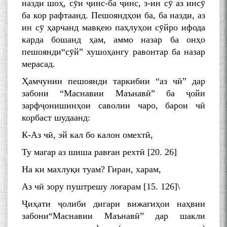
назди шоҳ, сӯи ҷинс-ба ҷинс, з-ин сӯ аз инсӯ
ба кор рафтаанд. Пешояндҳои ба, ба назди, аз
ин сӯ ҳарчанд мавқею паҳлуҳои сӯйро ифода
карда бошанд ҳам, аммо назар ба онҳо
пешоянди“сӯй” хушоҳангу равонтар ба назар
мерасад.
Ҳамчунин пешоянди таркибии “аз чӣ” дар
забони “Маснавии Маънавӣ” ба ҷойи
зарфҷонишинҳои саволии чаро, барои чӣ
корбаст шудаанд:
К-Аз чӣ, эй кал бо калон омехтӣ,
Ту магар аз шиша равған рехтӣ [20. 26]
На ки махлуқи туам? Гиран, харам,
Аз чӣ зору пуштрешу лоғарам [15. 126]\
Ҷиҳати ҷолиби дигари вижагиҳои наҳвии
забони“Маснавии Маънавӣ” дар шакли