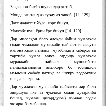
Баҳсашон бисёр шуд андар хитоб,
Монда гаштанд аз суолу аз ҷавоб. [14. 129]
Даст дадастат Худо, коре бикун,
Максабе кун, ёрии ёре бикун [14. 129]
Дар мисолҳои боло алоқаи байни ҷумлаҳои
содаи ҷумлаҳои мураккаби пайваст тавассути
интонатсияи пайваст, мутобиқати хабарҳо ва
тартиби ҷумла воқеъ гардида ҷумлаҳои
мураккаби пайваст муносибати
пайиҳамзамонии амалҳоро бо тобишҳои
маъноии сабабу натиҷа ва шукру водоркунӣ
ифода кардаанд.
Дар ҷумлаҳои мураккаби пайвасти дар боло
зикршуда яке аз ҷумлаҳо содаи дутаркиба
бошад, ҷумлаи дигар(дуюм) ҷумлаи содаи
яктаркиба мебошад.