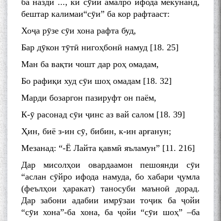
ба назди ..., ки сӯйи амалро ифода мекунанд,
бештар калимаи“сӯи” ба кор рафтааст:
Хоҷа рӯзе сӯи хона рафта буд,
Бар дӯкон тӯтӣ нигоҳбонӣ намуд [18. 25]
Ман ба вақти чошт дар роҳ омадам,
Бо рафиқи худ сӯи шоҳ омадам [18. 32]
Марди бозаргон пазируфт он паём,
К-ӯ расонад сӯи ҷинс аз вай салом [18. 39]
Ҳин, биё з-ин сӯ, бибин, к-ин арғанун;
Мезанад: “-Ё Лайта қавмӣ яъламун” [11. 216]
Дар мисолҳои овардаамон пешоянди сӯи
“аслан сӯйро ифода намуда, бо хабари ҷумла
(феълҳои ҳаракат) таносуби маъноӣ дорад.
Дар забони адабии имрӯзаи тоҷик ба ҷойи
“сӯи хона”-ба хона, ба ҷойи “сӯи шоҳ” –ба