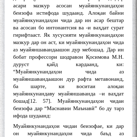
асари мазкур асосан муайянкунандаҳои
беизофа истифода шудаанд. Алоқаи байни
муайянкунандаҳои чида дар ин асар бештар
ва асосан бо интонантсия ва -и ваҳдат сурат
гирифтааст. Як хусусияти муайянкунандаҳои
мазкур дар он аст, ки муайянкунандаҳои чида
аз муайяншавандаашон дур мебошад. Дар ин
бобат профессори шодравон Қосимова М.Н.
дуруст қайд кардаанд, ки:
“Муайянкунандаҳои чида аз
муайяншавандаашон дур рафта метавонанд,
ба шарте, ки воситаи алоқаи
муайянкунандаву муайяншаванда –и ваҳдат
бошад[12. 57]. Муайянкунандаҳои чидаи
беизофа дар “Маснавии Маънавӣ” бо ду тарз
ифода шудаанд:
Муайянкунандаҳои чидаи беизофае, ки дар
он муайянкунандаҳои чида баъд аз