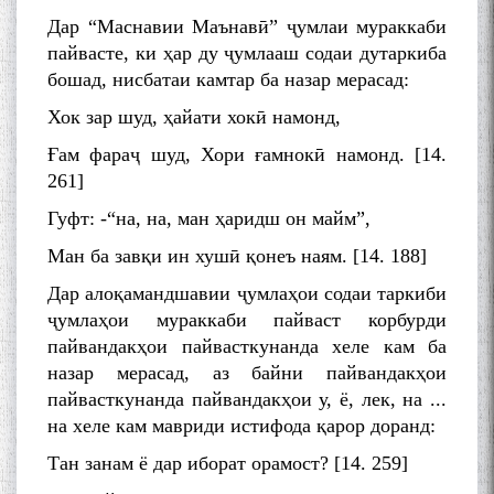
Дар “Маснавии Маънавӣ” ҷумлаи мураккаби
пайвасте, ки ҳар ду ҷумлааш содаи дутаркиба
бошад, нисбатаи камтар ба назар мерасад:
Хок зар шуд, ҳайати хокӣ намонд,
Ғам фараҷ шуд, Хори ғамнокӣ намонд. [14.
261]
Гуфт: -“на, на, ман ҳаридш он майм”,
Ман ба завқи ин хушӣ қонеъ наям. [14. 188]
Дар алоқамандшавии ҷумлаҳои содаи таркиби
ҷумлаҳои мураккаби пайваст корбурди
пайвандакҳои пайвасткунанда хеле кам ба
назар мерасад, аз байни пайвандакҳои
пайвасткунанда пайвандакҳои у, ё, лек, на ...
на хеле кам мавриди истифода қарор доранд:
Тан занам ё дар иборат орамост? [14. 259]