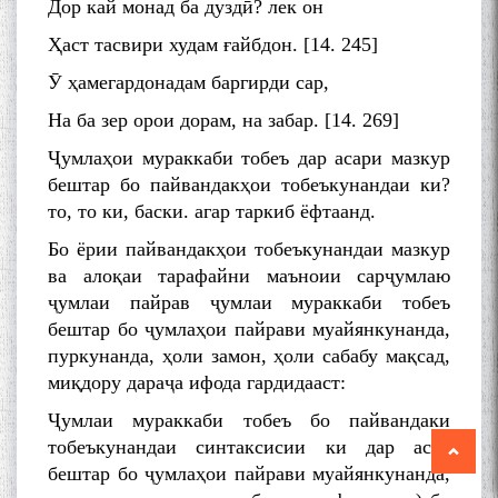
Дор кай монад ба дуздӣ? лек он
Ҳаст тасвири худам ғайбдон. [14. 245]
Ӯ ҳамегардонадам баргирди сар,
На ба зер орои дорам, на забар. [14. 269]
Ҷумлаҳои мураккаби тобеъ дар асари мазкур
бештар бо пайвандакҳои тобеъкунандаи ки?
то, то ки, баски. агар таркиб ёфтаанд.
Бо ёрии пайвандакҳои тобеъкунандаи мазкур
ва алоқаи тарафайни маъноии сарҷумлаю
ҷумлаи пайрав ҷумлаи мураккаби тобеъ
бештар бо ҷумлаҳои пайрави муайянкунанда,
пуркунанда, ҳоли замон, ҳоли сабабу мақсад,
миқдору дараҷа ифода гардидааст:
Ҷумлаи мураккаби тобеъ бо пайвандаки
тобеъкунандаи синтаксисии ки дар асар
бештар бо ҷумлаҳои пайрави муайянкунанда,