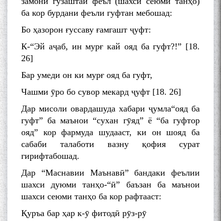
замони гузаштаи феъл (шахси сеюми танҳо)
ба кор бурдани феъли гуфтан мебошад:
Бо ҳазорон ғуссаву ғамгашт ҷуфт:
К-“Эй аҷаб, ин мурғ кай ояд ба гуфт?!” [18.
26]
Бар умеди он ки мурғ ояд ба гуфт,
Чашми ӯро бо сувор мекард ҷуфт [18. 26]
Дар мисоли овардашуда хабари ҷумла“ояд ба
гуфт” ба маънои “сухан гӯяд” ё “ба гуфтор
ояд” кор фармуда шудааст, ки он шояд ба
сабаби талаботи вазну қофия сурат
гирифтабошад.
Дар “Маснавии Маънавӣ” бандаки феълии
шахси дуюми танҳо-“ӣ” баъзан ба маънои
шахси сеюми танҳо ба кор рафтааст:
Қуръа бар ҳар к-ӯ фитодӣ рӯз-рӯ