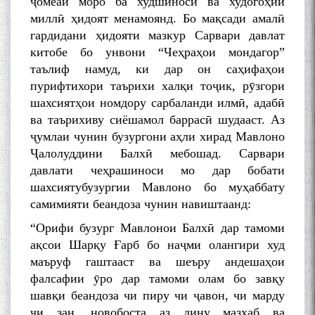
ҷомеаи моро ба худшиносӣ ва худогоҳии
миллӣ ҳидоят менамоянд. Бо мақсади амалӣ
гардидани ҳидояти мазкур Сарвари давлат
китобе бо унвони “Чеҳраҳои мондагор”
таълиф намуд, ки дар он саҳифаҳои
пурифтихори таърихи халқи тоҷик, рӯзгори
шахсиятҳои номдору сарбаланди илмӣ, адабӣ
ва таърихиву сиёшамол баррасӣ шудааст. Аз
ҷумлаи чунин бузургони аҳли хирад Мавлоно
Ҷалолуддини Балхӣ мебошад. Сарвари
давлати чеҳрашиноси мо дар бобати
шахсиятубузургии Мавлоно бо муҳаббату
самимияти беандоза чунин навиштаанд:
“Орифи бузург Мавлонои Балхӣ дар тамоми
ақсои Шарқу Ғарб бо наҷми олангири худ
маъруф гаштааст ва шеъру андешаҳои
фалсафии ӯро дар тамоми олам бо завқу
шавқи беандоза чи пиру чи ҷавон, чи марду
чи зан, новобоста аз дину мазҳаб ва