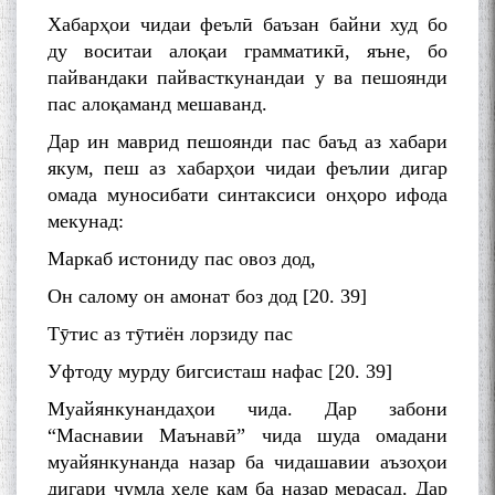
Хабарҳои чидаи феълӣ баъзан байни худ бо
ду воситаи алоқаи грамматикӣ, яъне, бо
пайвандаки пайвасткунандаи у ва пешоянди
пас алоқаманд мешаванд.
Дар ин маврид пешоянди пас баъд аз хабари
якум, пеш аз хабарҳои чидаи феълии дигар
омада муносибати синтаксиси онҳоро ифода
мекунад:
Маркаб истониду пас овоз дод,
Он салому он амонат боз дод [20. 39]
Тӯтис аз тӯтиён лорзиду пас
Уфтоду мурду бигсисташ нафас [20. 39]
Муайянкунандаҳои чида. Дар забони
“Маснавии Маънавӣ” чида шуда омадани
муайянкунанда назар ба чидашавии аъзоҳои
дигари ҷумла хеле кам ба назар мерасад. Дар