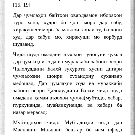
[15. 19]
Дар ҷумлаҳои байтҳои овардаамон ибораҳои
туро хона, худро бо ҷон, моро дар сабу,
хиракушест моро ба маънои хонаи ту, ба ҷони
худ, дар сабуи мо, хиракуши мо корбурд
шудаанд.
Чида шуда омадани аъзоҳои гуногуни ҷумла
дар ҷумлаҳои сода ва мураккаби забони осори
Ҷалолуддини Балхӣ зуҳуроти ҳусни дигари
ҷумласозии шоири сухандону суханвар
мебошад. Дар ҷумлаҳои сода ва мураккаби
забони осори Ҷалолуддини Балхӣ чида шуда
омадани ҳамаи аъзоҳои ҷумла(мубтадо, хабар,
пуркунанда, муайянкунанда ва хабар) ба
назар мерасад:
Мубтадоҳои чида. Мубтадоҳои чида дар
Маснавии Маънавӣ бештар бо исм ифода