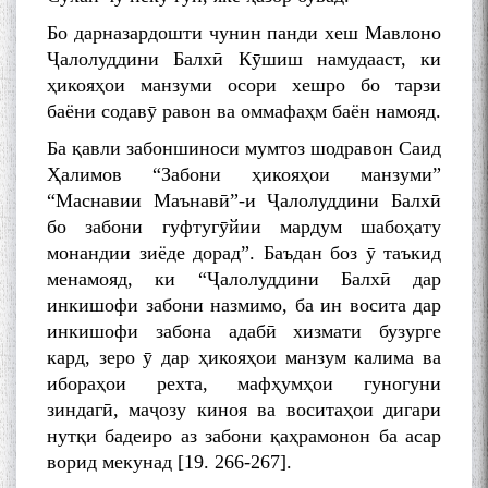
Бо дарназардошти чунин панди хеш Мавлоно
Ҷалолуддини Балхӣ Кӯшиш намудааст, ки
ҳикояҳои манзуми осори хешро бо тарзи
баёни содавӯ равон ва оммафаҳм баён намояд.
Ба қавли забоншиноси мумтоз шодравон Саид
Ҳалимов “Забони ҳикояҳои манзуми”
“Маснавии Маънавӣ”-и Ҷалолуддини Балхӣ
бо забони гуфтугӯйии мардум шабоҳату
монандии зиёде дорад”. Баъдан боз ӯ таъкид
менамояд, ки “Ҷалолуддини Балхӣ дар
инкишофи забони назмимо, ба ин восита дар
инкишофи забона адабӣ хизмати бузурге
кард, зеро ӯ дар ҳикояҳои манзум калима ва
ибораҳои рехта, мафҳумҳои гуногуни
зиндагӣ, маҷозу киноя ва воситаҳои дигари
нутқи бадеиро аз забони қаҳрамонон ба асар
ворид мекунад [19. 266-267].