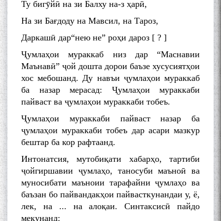
Ту бигӯйӣ на зи Балху на-з ҳарӣ,
На зи Бағдоду на Мавсил, на Тароз,
Даркашӣ дар“нею не” роҳи дароз [ ? ]
Ҷумлаҳои мураккаб низ дар “Маснавии
Маънавӣ” ҷой дошта дорои баъзе хусусиятҳои
хос мебошанд. Ду навъи ҷумлаҳои мураккаб
ба назар мерасад: Ҷумлаҳои мураккаби
пайваст ва ҷумлаҳои мураккаби тобеъ.
Ҷумлаҳои мураккаби пайваст назар ба
ҷумлаҳои мураккаби тобеъ дар асари мазкур
бештар ба кор рафтаанд.
Интонатсия, мутобиқати хабарҳо, тартиби
ҷойгиршавии ҷумлаҳо, таносуби маъноӣ ва
муносибати маъноии тарафайни ҷумлаҳо ва
баъзан бо пайвандакҳои пайвасткунандаи у, ё,
лек, на ... на алоқаи. Синтаксисӣ пайдо
мекунанд: