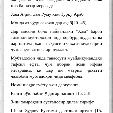
низ ба назар мерасад:
Ҳам Аҷам, ҳам Руму ҳам Турку Араб
Монда аз ҷуду сахояш дар аҷаб[20. 45]
Дар мисоли боло пайвандаки “Ҳам” барои
таъкиди мубтадоҳои чида корбурд шудаанд ва
дар натиҷа оҳанги эҳсосию ҷиҳати муассирии
ҷумла қувватноктар шудааст.
Мубтадоҳои чида тавассути муайянкунандаҳо
тафсил ёфта, чун ибораи исмӣ ифода
мегарданд, ки дар ин маврид ҷиҳатти
ҷаззобии мубтадоҳои чида меафзояд:
Номи шаҳре гуфту з-он даргузашт
Ранги рӯю набзи ӯ дигар нагашт [15. 33]
З-ин ҳамроҳони сустаносир дилам гирифт
Шери Худову Рустами дастонам орзуст [15.