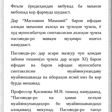
Феъли ёридиҳандаи мебувад ба маънои
мебошад кор фармуда шудааст.
Дар “Маснавии Маънавӣ” барои ифодаи
алоқаи маъноии аъзоҳо ва ҷузъҳои ҷумла, ё
худ муносибатҳои синтаксисии аъзоҳои ҷумла
пасоянди-ро мавқеи муҳимро ишғол
намудааст.
Пасоянди-ро дар асари мазкур чун қоидаи
забони пешин(аз ҷумла дар асари XI) барои
ифодаи ва барои ифодаи муносибати
синтаксисии муайянкунандаву
муайяншаванда ва ибораҳои исмӣ низ ба кор
бурда мешавад.
Профессор Қосимова М.Н. таъкид намудаанд,
“Пасоянди-ро на ҳамаи хелҳои
муайянкунандаҳоро бо муайяншавандаҳо
алоқаманд мекунад. Пасоянди-ро танҳо