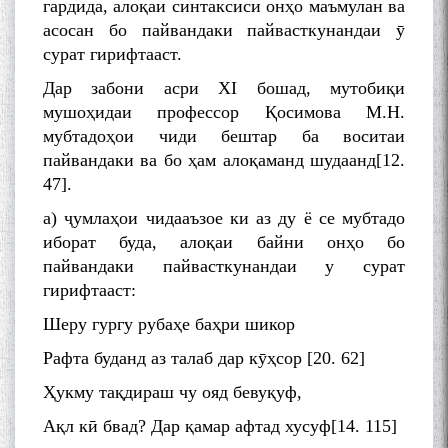
гардида, алоқаи синтаксиси онҳо маъмулан ва
асосан бо пайвандаки пайвасткунандаи ӯ
сурат гирифтааст.
Дар забони асри XI бошад, мутобиқи
мушоҳидаи профессор Қосимова М.Н.
мубтадоҳои чиди бештар ба воситаи
пайвандаки ва бо ҳам алоқаманд шудаанд[12.
47].
а) ҷумлаҳои чидааъзое ки аз ду ё се мубтадо
иборат буда, алоқаи байни онҳо бо
пайвандаки пайвасткунандаи у сурат
гирифтааст:
Шеру гургу рубаҳе баҳри шикор
Рафта буданд аз талаб дар кӯҳсор [20. 62]
Ҳукму тақдираш чу ояд бевуқуф,
Ақл кӣ бвад? Дар қамар афтад хусуф[14. 115]