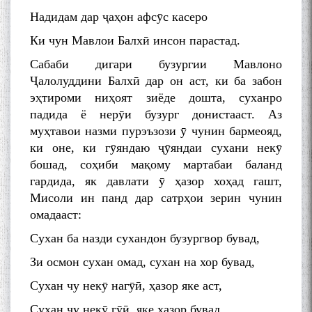
Надидам дар ҷаҳон афсӯс касеро
Ки чун Мавлои Балхӣ инсон парастад.
Сабаби дигари бузургии Мавлоно
Ҷалолуддини Балхӣ дар он аст, ки ба забон
эҳтироми ниҳоят зиёде дошта, суханро
падида ё нерӯи бузург донистааст. Аз
муҳтавои назми пурэъзози ӯ чунин бармеояд,
ки оне, ки гӯяндаю ҷӯяндаи сухани некӯ
бошад, соҳиби мақому мартабаи баланд
гардида, як давлати ӯ ҳазор хоҳад гашт,
Мисоли ин панд дар сатрҳои зерин чунин
омадааст:
Сухан ба назди сухандон бузургвор бувад,
Зи осмон сухан омад, сухан на хор бувад,
Сухан чу некӯ нагӯӣ, ҳазор яке аст,
Сухан чу некӯ гӯӣ, яке ҳазор бувад.