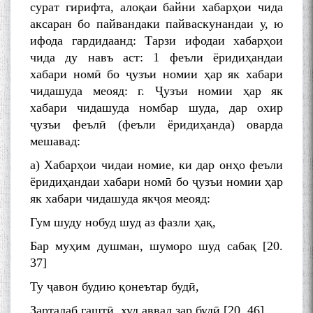
сурат гирифта, алоқаи байни хабарҳои чида
аксаран бо пайвандаки пайваскунандаи у, ю
ифода гардидаанд: Тарзи ифодаи хабарҳои
чида ду навъ аст: 1 феъли ёридиҳандаи
хабари номӣ бо ҷузъи номии ҳар як хабари
чидашуда меояд: г. Ҷузъи номии ҳар як
хабари чидашуда номбар шуда, дар охир
ҷузъи феълӣ (феъли ёридиҳанда) оварда
мешавад:
а) Хабарҳои чидаи номие, ки дар онҳо феъли
ёридиҳандаи хабари номӣ бо ҷузъи номии ҳар
як хабари чидашуда якҷоя меояд:
Гум шуду нобуд шуд аз фазли ҳақ,
Бар муҳим душман, шуморо шуд сабақ [20.
37]
Ту ҷавон будию қонеътар будӣ,
Зарталаб гаштӣ, худ аввал зар будӣ [20. 46]