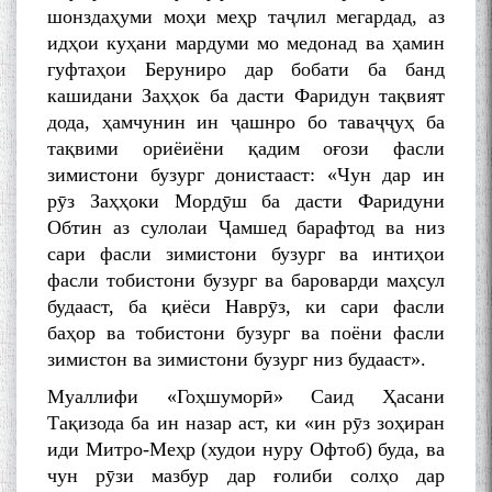
шонздаҳуми моҳи меҳр таҷлил мегардад, аз
идҳои куҳани мардуми мо медонад ва ҳамин
гуфтаҳои Беруниро дар бобати ба банд
кашидани Заҳҳок ба дасти Фаридун тақвият
дода, ҳамчунин ин ҷашнро бо таваҷҷуҳ ба
тақвими ориёиёни қадим оғози фасли
зимистони бузург донистааст: «Чун дар ин
рӯз Заҳҳоки Мордӯш ба дасти Фаридуни
Обтин аз сулолаи Ҷамшед барафтод ва низ
сари фасли зимистони бузург ва интиҳои
фасли тобистони бузург ва бароварди маҳсул
будааст, ба қиёси Наврӯз, ки сари фасли
баҳор ва тобистони бузург ва поёни фасли
зимистон ва зимистони бузург низ будааст».
Муаллифи «Гоҳшуморӣ» Саид Ҳасани
Тақизода ба ин назар аст, ки «ин рӯз зоҳиран
иди Митро-Меҳр (худои нуру Офтоб) буда, ва
чун рӯзи мазбур дар ғолиби солҳо дар