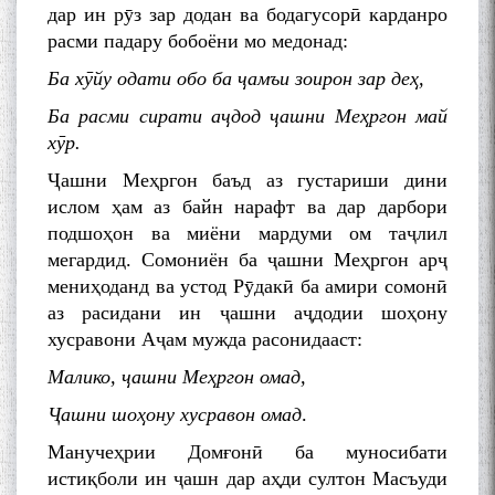
дар ин рӯз зар додан ва бодагусорӣ карданро
расми падару бобоёни мо медонад:
Ба хӯйу одати обо ба ҷамъи зоирон зар деҳ,
Ба расми сирати аҷдод ҷашни Меҳргон май
хӯр.
Ҷашни Меҳргон баъд аз густариши дини
ислом ҳам аз байн нарафт ва дар дарбори
подшоҳон ва миёни мардуми ом таҷлил
мегардид. Сомониён ба ҷашни Меҳргон арҷ
мениҳоданд ва устод Рӯдакӣ ба амири сомонӣ
аз расидани ин ҷашни аҷдодии шоҳону
хусравони Аҷам мужда расонидааст:
Малико, ҷашни Меҳргон омад,
Ҷашни шоҳону хусравон омад
.
Манучеҳрии Домғонӣ ба муносибати
БА МУНОСИБАТИ
истиқболи ин ҷашн дар аҳди султон Масъуди
БУЗУРГДОШТИ РӮЗИ РӮДАКӢ