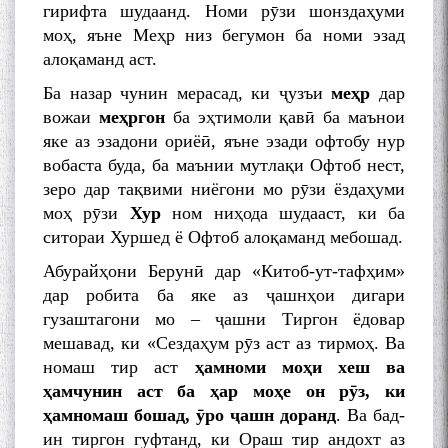
гирифта шудаанд. Номи рӯзи шонздаҳуми
моҳ, яъне Меҳр низ бегумон ба номи эзад
алоқаманд аст.
Ба назар чунин мерасад, ки ҷузъи
меҳр
дар
вожаи
меҳргон
ба эҳтимоли қавӣ ба маънои
яке аз эзадони ориёӣ, яъне эзади офтобу нур
вобаста буда, ба маънии мутлақи Офтоб нест,
зеро дар тақвими ниёгони мо рӯзи ёздаҳуми
моҳ рӯзи
Хур
ном ниҳода шудааст, ки ба
ситораи Хуршед ё Офтоб алоқаманд мебошад.
Абурайҳони Берунӣ дар «Китоб-ут-тафҳим»
дар робита ба яке аз ҷашнҳои дигари
гузаштагони мо – ҷашни Тиргон ёдовар
мешавад, ки «Сездаҳум рӯз аст аз тирмоҳ. Ва
номаш тир аст
ҳамноми моҳи хеш ва
ҳамчунин аст ба ҳар моҳе он рӯз, ки
ҳамномаш бошад, ӯро ҷашн доранд
. Ва бад-
ин тиргон гуфтанд, ки Ораш тир андохт аз