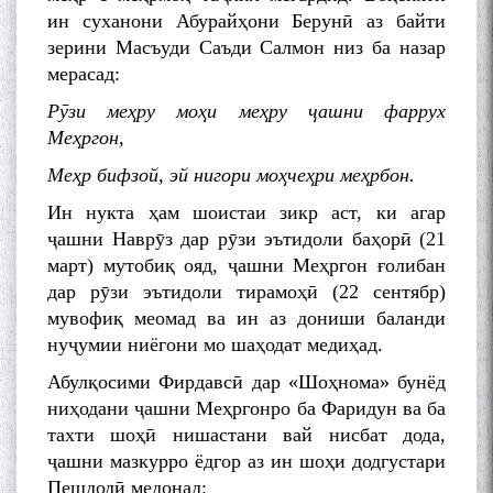
ин суханони Абурайҳони Берунӣ аз байти
зерини Масъуди Саъди Салмон низ ба назар
мерасад:
Рӯзи меҳру моҳи меҳру ҷашни фаррух
Меҳргон,
Меҳр бифзой, эй нигори моҳчеҳри меҳрбон.
Ин нукта ҳам шоистаи зикр аст, ки агар
ҷашни Наврӯз дар рӯзи эътидоли баҳорӣ (21
март) мутобиқ ояд, ҷашни Меҳргон ғолибан
дар рӯзи эътидоли тирамоҳӣ (22 сентябр)
мувофиқ меомад ва ин аз дониши баланди
нуҷумии ниёгони мо шаҳодат медиҳад.
Абулқосими Фирдавсӣ дар «Шоҳнома» бунёд
ниҳодани ҷашни Меҳргонро ба Фаридун ва ба
тахти шоҳӣ нишастани вай нисбат дода,
ҷашни мазкурро ёдгор аз ин шоҳи додгустари
Пешдодӣ медонад: