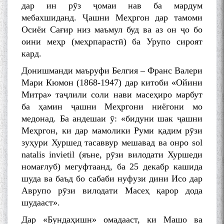
дар ин рӯз ҷомаи нав ба мардум
мебахшиданд. Ҷашни Меҳргон дар тамоми
Осиёи Сағир низ маъмул буд ва аз он ҷо бо
оини меҳр (меҳрпарастӣ) ба Урупо сироят
кард.
Донишманди маъруфи Белгия – Франс Валери
Мари Кюмон (1868-1947) дар китоби «Ойини
Митра» таҷлили соли нави масеҳиро марбут
ба ҳамин ҷашни Меҳргони ниёгони мо
медонад. Ба андешаи ӯ: «бидуни шак ҷашни
Меҳргон, ки дар мамолики Руми қадим рӯзи
зуҳури Хуршед тасаввур мешавад ва онро sol
natalis invietil (яъне, рӯзи вилодати Хуршеди
номағлуб) мегуфтаанд, ба 25 декабр кашида
шуда ва баъд бо сабаби нуфузи дини Исо дар
Аврупо рӯзи вилодати Масеҳ қарор дода
шудааст».
Дар «Бундаҳишн» омадааст, ки Машо ва