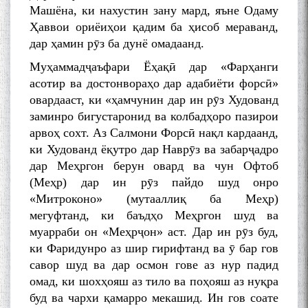
Машёна, ки нахустин зану мард, яъне Одаму
Ҳаввои ориёиҳои қадим ба ҳисоб мераванд,
дар ҳамин рӯз ба дунё омадаанд.
Муҳаммадҷаъфари Ёҳақӣ дар «Фарҳанги
асотир ва достонвораҳо дар адабиёти форсӣ»
овардааст, ки «ҳамчунин дар ин рӯз Худованд
заминро бигустаронид ва колбадҳоро пазирои
арвоҳ сохт. Аз Салмони Форсӣ нақл кардаанд,
ки Худованд ёқутро дар Наврӯз ва забарҷадро
дар Меҳргон берун овард ва чун Офтоб
(Меҳр) дар ин рӯз пайдо шуд онро
«Митроконо» (мутааллиқ ба Меҳр)
мегуфтанд, ки баъдҳо Меҳргон шуд ва
муарраби он «Меҳрҷон» аст. Дар ин рӯз буд,
ки Фаридунро аз шир гирифтанд ва ӯ бар гов
савор шуд ва дар осмон гове аз нур падид
омад, ки шохҳояш аз тило ва поҳояш аз нуқра
буд ва чархи қамарро мекашид. Ин гов соате