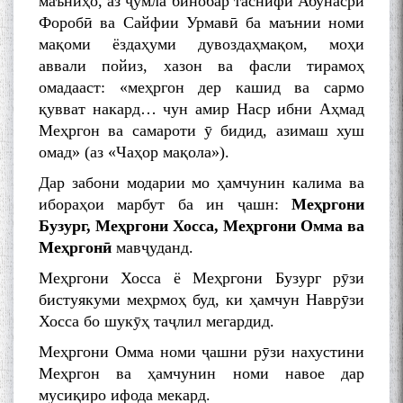
маъниҳо, аз ҷумла бинобар таснифи Абунасри
Форобӣ ва Сайфии Урмавӣ ба маънии номи
мақоми ёздаҳуми дувоздаҳмақом, моҳи
аввали пойиз, хазон ва фасли тирамоҳ
омадааст: «меҳргон дер кашид ва сармо
به عبارت دیگر: گفتگو با مومن
қувват накард… чун амир Наср ибни Аҳмад
قناعت Mumin Qanoat
Меҳргон ва самароти ӯ бидид, азимаш хуш
омад» (аз «Чаҳор мақола»).
Дар забони модарии мо ҳамчунин калима ва
ибораҳои марбут ба ин ҷашн:
Меҳргони
Бузург, Меҳргони Хосса, Меҳргони Омма ва
Меҳргонӣ
мавҷуданд.
Сухбати навқаламон бо
Меҳргони Хосса ё Меҳргони Бузург рӯзи
Муъмин Қаноат\Meeting of
бистуякуми меҳрмоҳ буд, ки ҳамчун Наврӯзи
young talents with Mumyin
Хосса бо шукӯҳ таҷлил мегардид.
Kanoat
Меҳргони Омма номи ҷашни рӯзи нахустини
Меҳргон ва ҳамчунин номи навое дар
мусиқиро ифода мекард.