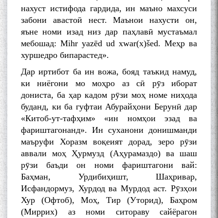
нахуст истифода гардида, ин маъно махсуси
забони авастоӣ нест. Маънои нахусти он,
яъне номи изад низ дар паҳлавӣ мустаъмал
мебошад: Mihr yazēd ud xwar(x)šed. Меҳр ва
хуршедро бипарастед».
Дар иртибот ба ин вожа, бояд таъкид намуд,
ки ниёгони мо моҳро аз сӣ рӯз иборат
дониста, ба ҳар кадом рӯзи моҳ номе ниҳода
буданд, ки ба гуфтаи Абурайҳони Берунӣ дар
«Китоб-ут-тафҳим» «ин номҳои эзад ва
фариштагонанд». Ин суханони донишманди
маъруфи Хоразм воқеият дорад, зеро рӯзи
аввали моҳ Ҳурмузд (Аҳурамаздо) ва шаш
рӯзи баъди он номи фариштагони вай:
Баҳман, Урдибиҳишт, Шаҳривар,
Исфандормуз, Хурдод ва Мурдод аст. Рӯзҳои
Хур (Офтоб), Моҳ, Тир (Уторид), Баҳром
(Миррих) аз номи ситораву сайёрагон