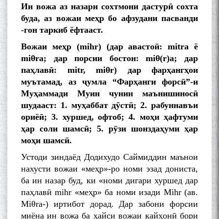
Ин вожа аз назари сохтмони дастурӣ сохта
буда, аз вожаи меҳр бо афзудани пасванди
-гон таркиб ёфтааст.
Вожаи меҳр (mihr) (дар авастоӣ: mitra ё
miθra; дар порсии бостон: miθ(r)a; дар
паҳлавӣ: mitr, miθr) дар фарҳангҳои
муътамад, аз ҷумла “Фарҳанги форсӣ”-и
Муҳаммади Муин чунин маънишиносӣ
шудааст: 1. муҳаббат дӯстӣ; 2. рабуннавъи
ориёӣ; 3. хуршед, офтоб; 4. моҳи ҳафтуми
ҳар соли шамсӣ; 5. рӯзи шонздаҳуми ҳар
моҳи шамсӣ.
Устоди зиндаёд Додихудо Саймиддин маънои
нахусти вожаи «меҳр»-ро номи эзад дониста,
ба ин назар буд, ки «номи дигари хуршед дар
паҳлавӣ mihr «меҳр» ба номи изади Mihr (ав.
Miθra-) иртибот дорад. Дар забони форсии
миёна ин вожа ба ҳайси вожаи кайҳонӣ бори