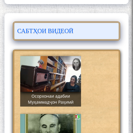
САБТҲОИ ВИДЕОӢ
Сайре дар Осорхона
Муҳаммадҷон Раҳимӣ
Осорхонаи адабии
Муҳаммадҷон Раҳимӣ