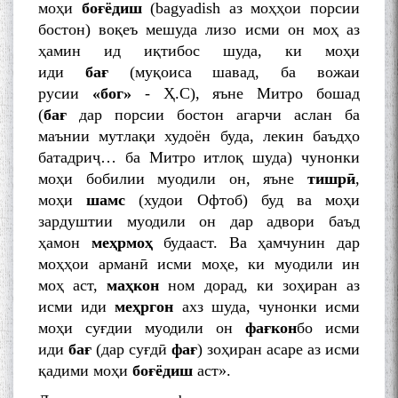
моҳи
боғёдиш
(bagyadish аз моҳҳои порсии
бостон) воқеъ мешуда лизо исми он моҳ аз
ҳамин ид иқтибос шуда, ки моҳи
иди
бағ
(муқоиса шавад, ба вожаи
русии
«бог»
- Ҳ.С), яъне Митро бошад
(
бағ
дар порсии бостон агарчи аслан ба
маънии мутлақи худоён буда, лекин баъдҳо
батадриҷ… ба Митро итлоқ шуда) чунонки
моҳи бобилии муодили он, яъне
тишрӣ
,
моҳи
шамс
(худои Офтоб) буд ва моҳи
зардуштии муодили он дар адвори баъд
ҳамон
меҳрмоҳ
будааст. Ва ҳамчунин дар
моҳҳои арманӣ исми моҳе, ки муодили ин
моҳ аст,
маҳкон
ном дорад, ки зоҳиран аз
исми иди
меҳргон
ахз шуда, чунонки исми
моҳи суғдии муодили он
фағкон
бо исми
иди
бағ
(дар суғдӣ
фағ
) зоҳиран асаре аз исми
қадими моҳи
боғёдиш
аст».