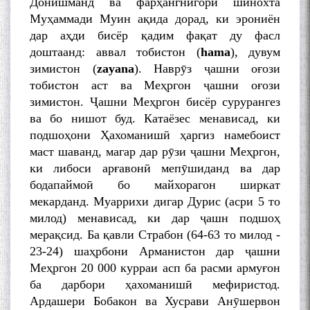
Донишманд ва фарҳангнигори шинохта
Муҳаммади Муин ақида дорад, ки эрониён
дар аҳди бисёр қадим фақат ду фасл
доштаанд: аввал тобистон (
hama
), дувум
зимистон (
zayana
). Наврӯз ҷашни оғози
тобистон аст ва Меҳргон ҷашни оғози
зимистон. Ҷашни Меҳргон бисёр сурурангез
ва бо нишот буд. Катаёзес менависад, ки
подшоҳони Ҳахоманишӣ ҳаргиз намебоист
маст шаванд, магар дар рӯзи ҷашни Меҳргон,
ки либоси арғавонӣ мепӯшиданд ва дар
бодапаймоӣ бо майхорагон ширкат
мекарданд. Муаррихи дигар Дурис (асри 5 то
милод) менависад, ки дар ҷашн подшоҳ
мерақсид. Ба қавли Страбон (64-63 то милод -
23-24) шаҳрбони Арманистон дар ҷашни
Меҳргон 20 000 курраи асп ба расми армуғон
ба дарбори ҳахоманишӣ мефиристод.
Ардашери Бобакон ва Хусрави Анӯшервон