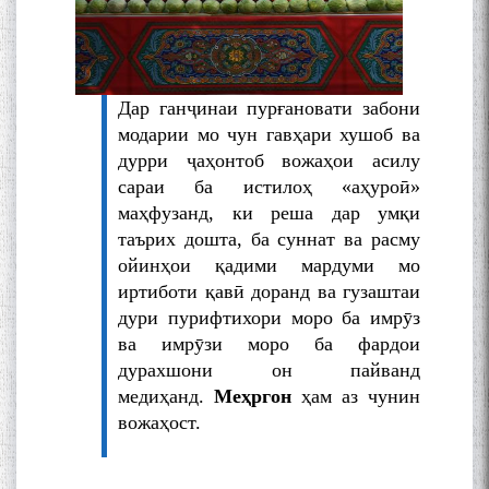
Дар ганҷинаи пурғановати забони
модарии мо чун гавҳари хушоб ва
дурри ҷаҳонтоб вожаҳои асилу
сараи ба истилоҳ «аҳуроӣ»
маҳфузанд, ки реша дар умқи
таърих дошта, ба суннат ва расму
ойинҳои қадими мардуми мо
иртиботи қавӣ доранд ва гузаштаи
дури пурифтихори моро ба имрӯз
ва имрӯзи моро ба фардои
дурахшони он пайванд
медиҳанд.
Меҳргон
ҳам аз чунин
вожаҳост.