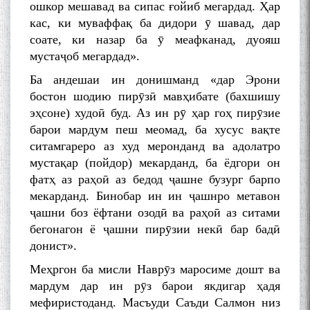
ошкор мешавад ва сипас ғойиб мегардад. Ҳар
кас, ки муваффақ ба дидори ӯ шавад, дар
соате, ки назар ба ӯ меафканад, дуояш
мустаҷоб мегардад».
Ба андешаи ин донишманд «дар Эрони
бостон шодию пирӯзӣ мавҳибате (бахшишу
эҳсоне) худоӣ буд. Аз ин рӯ ҳар гоҳ пирӯзие
барои мардум пеш меомад, ба хусус вақте
ситамгареро аз худ меронданд ва адолатро
мустақар (пойдор) мекарданд, ба ёдгори он
фатҳ аз раҳоӣ аз бедод ҷашне бузург барпо
мекарданд. Бинобар ин ин ҷашнро метавон
ҷашни боз ёфтани озодӣ ва раҳоӣ аз ситами
бегонагон ё ҷашни пирӯзии некӣ бар бадӣ
донист».
Меҳргон ба мисли Наврӯз маросиме дошт ва
мардум дар ин рӯз барои якдигар ҳадя
мефиристоданд. Масъуди Саъди Салмон низ