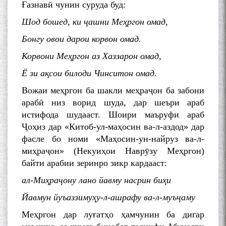
Ғазнавӣ чунин суруда буд:
Шод бошед, ки ҷашни Меҳргон омад,
Бонгу овои дарои корвон омад.
Корвони Меҳргон аз Хаззарон омад,
Ё зи ақсои билоди Чинситон омад.
Дар Академияи миллии
Вожаи меҳргон ба шакли меҳраҷон ба забони
илмҳои Тоҷикистон бахшида
арабӣ низ ворид шуда, дар шеъри араб
ба 100-солагии мунаққиду
адабиётшинос Соҳиб
истифода шудааст. Шоири маъруфи араб
Табаров ҳамоиши илмӣ-
Ҷоҳиз дар «Китоб-ул-маҳосин ва-л-аздод» дар
назариявӣ баргузор гардид.
фасле бо номи «Маҳосин-ун-найруз ва-л-
миҳраҷон» (Некуиҳои Наврӯзу Меҳргон)
байти арабии зеринро зикр кардааст:
ал-Миҳраҷону лано йавму насрин биҳи
МАВЛОНО ҶАЛОЛИДДИНИ
БАЛХӢ БУЗУРГТАРИН
Йавмун йуъаззимуҳу-л-ашрафу ва-л-муъҷаму
МУТАФАККИР ВА ОРИФИ
ЗАБОНУ АДАБИ ТОҶИК
Меҳргон дар луғатҳо ҳамчунин ба дигар