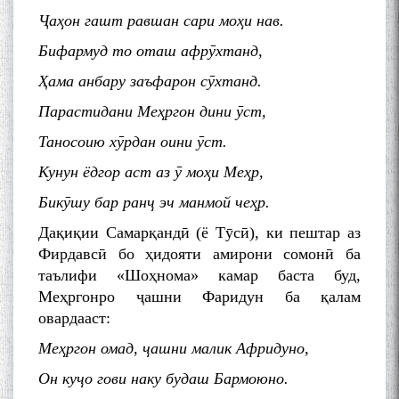
Ҷаҳон гашт равшан сари моҳи нав.
Бифармуд то оташ афрӯхтанд,
Ҳама анбару заъфарон сӯхтанд.
Парастидани Меҳргон дини ӯст,
Таносоию хӯрдан оини ӯст.
Кунун ёдгор аст аз ӯ моҳи Меҳр,
Бикӯшу бар ранҷ эч манмой чеҳр.
Дақиқии Самарқандӣ (ё Тӯсӣ), ки пештар аз
Фирдавсӣ бо ҳидояти амирони сомонӣ ба
таълифи «Шоҳнома» камар баста буд,
Меҳргонро ҷашни Фаридун ба қалам
овардааст:
Меҳргон омад, ҷашни малик Афридуно,
Он куҷо гови наку будаш Бармоюно.