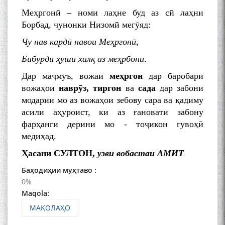
Меҳргонӣ – номи лаҳне буд аз сӣ лаҳни
Борбад, чунонки Низомӣ мегӯяд:
The Persian Gulf Beautiful
poetry from Устод Мумин
Чу нав кардӣ навои Меҳргонӣ,
Қаноат (Ustod Mumin Qanoat)
and Master Mehryar
Бибурдӣ ҳуши халқ аз меҳрбонӣ
.
Mehrafarin about the conflict
of the name of the Persian
Дар маҷмуъ, вожаи
меҳргон
дар баробари
Gulf
вожаҳои
наврӯз, тиргон
ва
сада
дар забони
модарии мо аз вожаҳои зебову сара ва қадиму
асили аҳуроист, ки аз ғановати забону
Сайри Дарвоз бо Мӯъмин
фарҳанги дерини мо - тоҷикон гувоҳӣ
Қаноат: Чанор ҳам "гап"
медиҳад.
мезанад
Ҳасани СУЛТОН,
узви вобастаи АМИТ
Баҳодиҳии муҳтаво :
0%
Maqola:
МАҚОЛАҲО
ШАРҲИ МУЛОҚОТ БО АҲЛИ