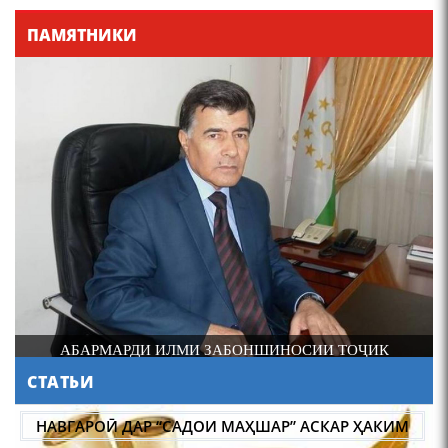
Қадамҷо - Лоҳутӣ
ПАМЯТНИКИ
4-уми декабр- зодрӯзи
шоири абадзинда Абулқосим
Лоҳутӣ
ДОНИШМАНДИ ҲУНАРМАНД ВА ҲУНАРМАНДИ
ДОНИШМАНД
СТАТЬИ
АБУЛҚОСИМ ЛОҲУТӢ /
ABULQOSIM LOHUTY/
МАСЪАЛАҲОИ МУБРАМИ ПАЖӮҲИШИ ЗАБОНИ