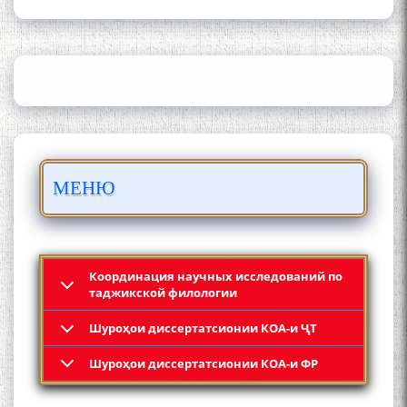
ИЛМ ВА МАОРИФИ КИШВАР
АЗ ҶОНИБИ ОЛИМОНИ
АКАДЕМИЯИ МИЛЛИИ
ИЛМҲОИ ТОҶИКИСТОН
БО 4 000 000 СОМОНӢ
МЕНЮ
ПАЙКАРА ВА ОСОРХОНАИ
МӮЪМИН ҚАНОАТ СОХТА
ШУД!
Координация научных исследований по
таджикской филологии
Шyроҳои диссертатсионии КОА-и ҶТ
Кадамчо Худои Шарифзода
Шyроҳои диссертатсионии КОА-и ФР