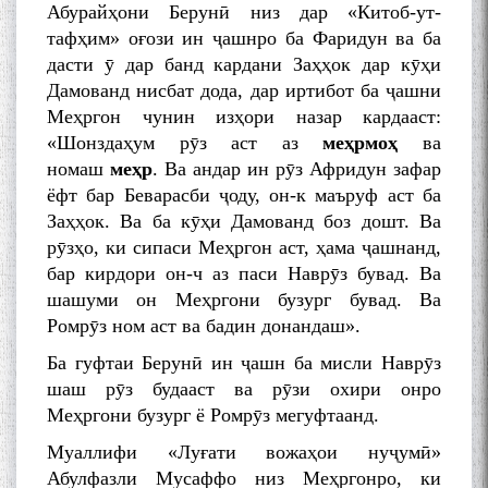
Абурайҳони Берунӣ низ дар «Китоб-ут-
тафҳим» оғози ин ҷашнро ба Фаридун ва ба
дасти ӯ дар банд кардани Заҳҳок дар кӯҳи
Дамованд нисбат дода, дар иртибот ба ҷашни
Меҳргон чунин изҳори назар кардааст:
«Шонздаҳум рӯз аст аз
меҳрмоҳ
ва
номаш
меҳр
. Ва андар ин рӯз Афридун зафар
ёфт бар Беварасби ҷоду, он-к маъруф аст ба
Заҳҳок. Ва ба кӯҳи Дамованд боз дошт. Ва
рӯзҳо, ки сипаси Меҳргон аст, ҳама ҷашнанд,
бар кирдори он-ч аз паси Наврӯз бувад. Ва
шашуми он Меҳргони бузург бувад. Ва
Ромрӯз ном аст ва бадин донандаш».
Ба гуфтаи Берунӣ ин ҷашн ба мисли Наврӯз
шаш рӯз будааст ва рӯзи охири онро
Меҳргони бузург ё Ромрӯз мегуфтаанд.
Муаллифи «Луғати вожаҳои нуҷумӣ»
Абулфазли Мусаффо низ Меҳргонро, ки