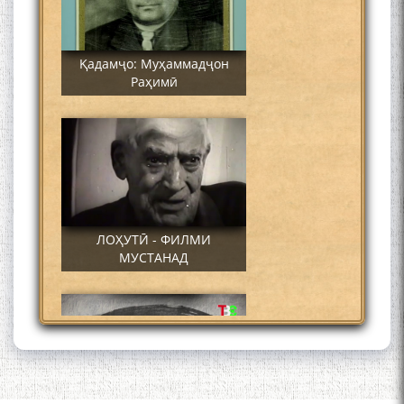
Қадамҷо: Муҳаммадҷон
Раҳимӣ
ЛОҲУТӢ - ФИЛМИ
МУСТАНАД