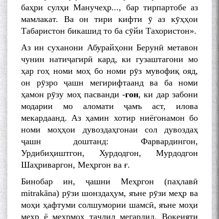
баҳри сулҳи Манучеҳр..., бар тирпартобе аз
мамлакат. Ва он тири кифти ӯ аз кӯҳҳои
Табаристон бикашид то ба сӯйи Тахористон».
Аз ин суханони Абурайҳони Берунӣ метавон
чунин натиҷагирӣ кард, ки гузаштагони мо
ҳар гоҳ номи моҳ бо номи рӯз мувофиқ ояд,
он рӯзро ҷашн мегирифтаанд ва ба номи
ҳамон рӯзу моҳ пасванди -
гон
, ки дар забони
модарии мо аломати ҷамъ аст, илова
мекардаанд. Аз ҳамин хотир ниёгонамон бо
номи моҳҳои дувоздаҳгонаи сол дувоздаҳ
ҷашн доштанд: Фарвардингон,
Урдибиҳиштгон, Хурдодгон, Мурдодгон
Шаҳриваргон, Меҳргон ва ғ.
Бинобар ин, ҷашни Меҳргон (паҳлавӣ
mitrakāna) рӯзи шонздаҳум, яъне рӯзи меҳр ва
моҳи ҳафтуми солшумории шамсӣ, яъне моҳи
меҳр ё меҳрмоҳ таҷлил мегардид. Воқеияти