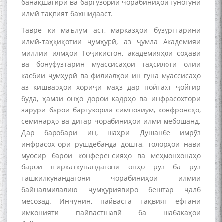
банақшагирӣ ва баргузории чорабиниҳои гуногуни
илмӣ тақвият бахшидааст.
Тавре ки маълум аст, марказҳои бузургтарини
илмӣ-таҳқиқотии ҷумҳурӣ, аз ҷумла Академияи
миллии илмҳои Тоҷикистон, академияҳои соҳавӣ
ва бонуфузтарин муассисаҳои таҳсилоти олии
касбии ҷумҳурӣ ва филиалҳои ин гуна муассисаҳо
аз кишварҳои хориҷӣ маҳз дар пойтахт ҷойгир
буда, ҳамаи онҳо дорои кадрҳо ва инфрасохтори
зарурӣ барои баргузории симпозиум, конфронсҳо,
семинарҳо ва дигар чорабиниҳои илмӣ мебошанд.
Дар баробари ин, шаҳри Душанбе имрӯз
инфрасохтори рушдёбанда дошта, толорҳои нави
муосир барои конференсияҳо ва меҳмонхонаҳо
барои ширкаткунандагони онҳо рӯз ба рӯз
ташкилкунандагони чорабиниҳои илмии
байналмилалию ҷумҳуриявиро бештар ҷалб
месозад. Инчунин, пайваста тақвият ёфтани
имконияти пайвастшавӣ ба шабакаҳои