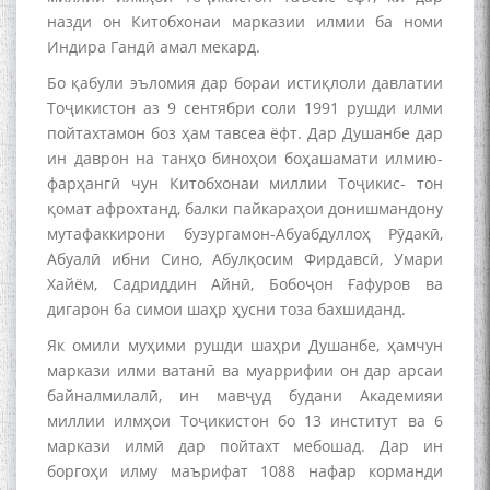
назди он Китобхонаи марказии илмии ба номи
Индира Гандӣ амал мекард.
Бо қабули эъломия дар бораи истиқлоли давлатии
Тоҷикистон аз 9 сентябри соли 1991 рушди илми
пойтахтамон боз ҳам тавсеа ёфт. Дар Душанбе дар
ин даврон на танҳо биноҳои боҳашамати илмию-
фарҳангӣ чун Китобхонаи миллии Тоҷикис- тон
қомат афрохтанд, балки пайкараҳои донишмандону
мутафаккирони бузургамон-Абуабдуллоҳ Рӯдакӣ,
Абуалӣ ибни Сино, Абулқосим Фирдавсӣ, Умари
Хайём, Садриддин Айнӣ, Бобоҷон Ғафуров ва
дигарон ба симои шаҳр ҳусни тоза бахшиданд.
Як омили муҳими рушди шаҳри Душанбе, ҳамчун
маркази илми ватанӣ ва муаррифии он дар арсаи
байналмилалӣ, ин мавҷуд будани Академияи
миллии илмҳои Тоҷикистон бо 13 институт ва 6
маркази илмӣ дар пойтахт мебошад. Дар ин
боргоҳи илму маърифат 1088 нафар корманди