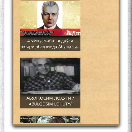
4-уми декабр- зодрӯзи
шоири абадзинда Абулқосим
Лоҳутӣ
АБУЛҚОСИМ ЛОҲУТӢ /
ABULQOSIM LOHUTY/