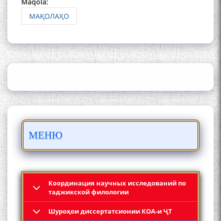
Maqola:
МАҚОЛАҲО
Сайре дар Осорхона
Муҳаммадҷон Раҳимӣ
Осорхонаи адабии
МЕНЮ
Муҳаммадҷон Раҳимӣ
Координация научных исследований по
таджикской филологии
Шyроҳои диссертатсионии КОА-и ҶТ