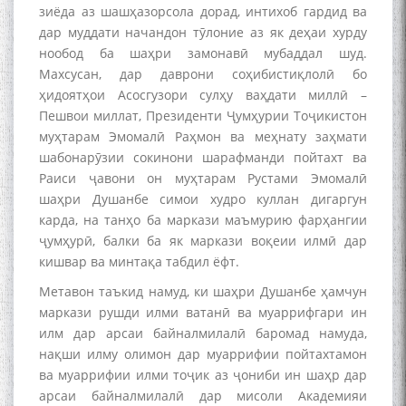
зиёда аз шашҳазорсола дорад, интихоб гардид ва
дар муддати начандон тӯлоние аз як деҳаи хурду
нообод ба шаҳри замонавӣ мубаддал шуд.
Махсусан, дар даврони соҳибистиқлолӣ бо
ҳидоятҳои Асосгузори сулҳу ваҳдати миллӣ –
Пешвои миллат, Президенти Ҷумҳурии Тоҷикистон
муҳтарам Эмомалӣ Раҳмон ва меҳнату заҳмати
шабонарӯзии сокинони шарафманди пойтахт ва
Раиси ҷавони он муҳтарам Рустами Эмомалӣ
шаҳри Душанбе симои худро куллан дигаргун
карда, на танҳо ба маркази маъмурию фарҳангии
ҷумҳурӣ, балки ба як маркази воқеии илмӣ дар
кишвар ва минтақа табдил ёфт.
Метавон таъкид намуд, ки шаҳри Душанбе ҳамчун
маркази рушди илми ватанӣ ва муаррифгари ин
илм дар арсаи байналмилалӣ баромад намуда,
нақши илму олимон дар муаррифии пойтахтамон
ва муаррифии илми тоҷик аз ҷониби ин шаҳр дар
арсаи байналмилалӣ дар мисоли Академияи