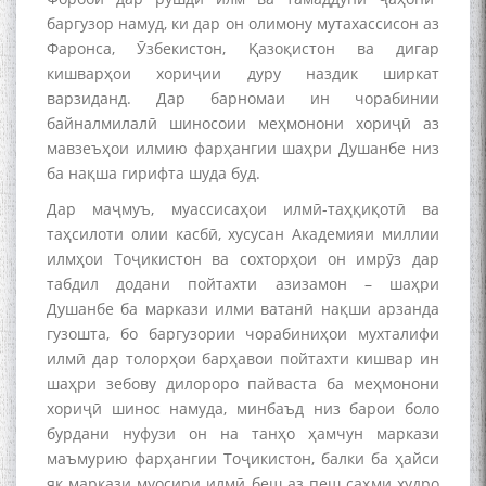
Қаноат (Ustod Mumin Qanoat)
баргузор намуд, ки дар он олимону мутахассисон аз
and Master Mehryar
Фаронса, Ӯзбекистон, Қазоқистон ва дигар
Mehrafarin about the conflict
кишварҳои хориҷии дуру наздик ширкат
of the name of the Persian
варзиданд. Дар барномаи ин чорабинии
Gulf
байналмилалӣ шиносоии меҳмонони хориҷӣ аз
мавзеъҳои илмию фарҳангии шаҳри Душанбе низ
ба нақша гирифта шуда буд.
Сайри Дарвоз бо Мӯъмин
Дар маҷмуъ, муассисаҳои илмӣ-таҳқиқотӣ ва
Қаноат: Чанор ҳам "гап"
мезанад
таҳсилоти олии касбӣ, хусусан Академияи миллии
илмҳои Тоҷикистон ва сохторҳои он имрӯз дар
табдил додани пойтахти азизамон – шаҳри
Душанбе ба маркази илми ватанӣ нақши арзанда
гузошта, бо баргузории чорабиниҳои мухталифи
илмӣ дар толорҳои барҳавои пойтахти кишвар ин
шаҳри зебову дилороро пайваста ба меҳмонони
ШАРҲИ МУЛОҚОТ БО АҲЛИ
хориҷӣ шинос намуда, минбаъд низ барои боло
ИЛМ ВА МАОРИФИ КИШВАР
бурдани нуфузи он на танҳо ҳамчун маркази
АЗ ҶОНИБИ ОЛИМОНИ
маъмурию фарҳангии Тоҷикистон, балки ба ҳайси
АКАДЕМИЯИ МИЛЛИИ
як маркази муосири илмӣ беш аз пеш саҳми худро