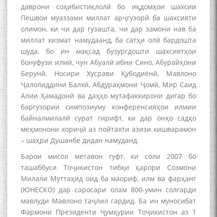
даврони соҳибистиқлолӣ бо иқдомҳои шахсии
Пешвои муаззами миллат арҷгузорӣ ба шахсияти
олимон, ки чи дар гузашта, чи дар замони нав ба
миллат хизмат намудаанд, ба сатҳи олӣ бардошта
Дар Академияи миллии
шуда, бо ин мақсад бузургдошти шахсиятҳои
илмҳои Тоҷикистон бахшида
бонуфузи илмӣ, чун Абуалӣ ибни Сино, Абурайҳони
ба 100-солагии мунаққиду
Берунӣ, Носири Хусрави Қубодиёнӣ, Мавлоно
адабиётшинос Соҳиб
Ҷалолиддини Балхӣ, Абдураҳмони Ҷомӣ, Мир Саид
Табаров ҳамоиши илмӣ-
назариявӣ баргузор гардид.
Алии Ҳамадонӣ ва даҳҳо мутафаккирони дигар бо
баргузории симпозиуму конференсияҳои илмии
байналмилалӣ сурат гирифт, ки дар онҳо садҳо
меҳмонони хориҷӣ аз пойтахти азизи кишварамон
– шаҳри Душанбе дидан намуданд.
МАВЛОНО ҶАЛОЛИДДИНИ
БАЛХӢ БУЗУРГТАРИН
Барои мисол метавон гуфт, ки соли 2007 бо
МУТАФАККИР ВА ОРИФИ
ташаббуси Тоҷикистон тибқи қарори Созмони
ЗАБОНУ АДАБИ ТОҶИК
Милали Муттаҳид оид ба маориф, илм ва фарҳанг
(ЮНЕСКО) дар саросари олам 800-умин солгарди
мавлуди Мавлоно таҷлил гардид. Ба ин муносибат
Фармони Президенти Ҷумҳурии Тоҷикистон аз 1