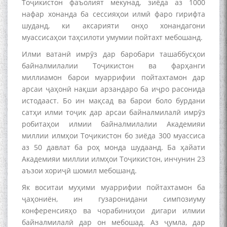
Тоҷикистон фаъолият мекунад, зиёда аз 1000
нафар хонанда ба сессияҳои илмӣ фаро гирифта
шуданд, ки аксарияти онҳо хонандагони
муассисаҳои таҳсилоти умумии пойтахт мебошанд.
Илми ватанӣ имрӯз дар баробари ташаббусҳои
байналмилалии Тоҷикистон ва фарҳанги
миллиамон барои муаррифии пойтахтамон дар
арсаи ҷаҳонӣ нақши арзандаро ба иҷро расонида
истодааст. Бо ин мақсад ва барои боло бурдани
сатҳи илми тоҷик дар арсаи байналмилалӣ имрӯз
робитаҳои илмии байналмилалии Академияи
миллии илмҳои Тоҷикистон бо зиёда 300 муассиса
аз 50 давлат ба роҳ монда шудаанд. Ба ҳайати
Академияи миллии илмҳои Тоҷикистон, инчунин 23
аъзои хориҷӣ шомил мебошанд.
БА МУНОСИБАТИ
БУЗУРГДОШТИ РӮЗИ РӮДАКӢ
Як воситаи муҳими муаррифии пойтахтамон ба
ҷаҳониён, ин гузаронидани симпозиуму
конференсияҳо ва чорабиниҳои дигари илмии
байналмилалӣ дар он мебошад. Аз ҷумла, дар