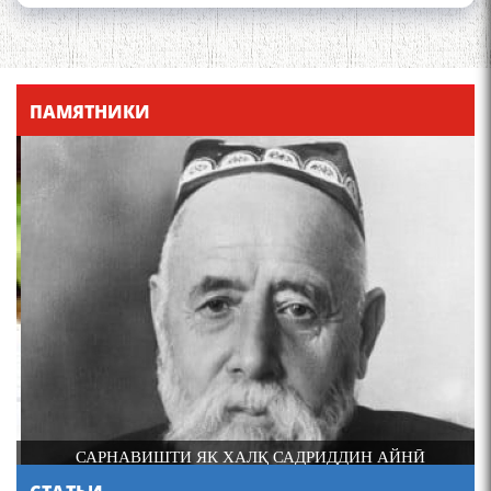
Что знают в Ташкенте о
Мирзо Турсунзаде, чьим
ПАМЯТНИКИ
именем назвали станцию
метро?
Осорхонаи Мирзо
Турсунзода Каратог
САРНАВИШТИ ЯК ХАЛҚ САДРИДДИН АЙНӢ
МАСЪАЛАҲОИ МУБРАМИ ПАЖӮҲИШИ ЗАБОНИ
ТОҶИКӢ ДАР ДАВРОНИ ИСТИҚЛОЛ С. НАЗАРЗОДА