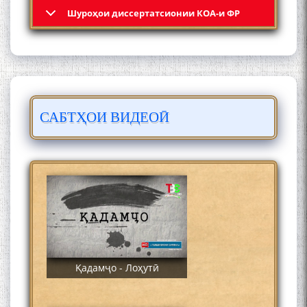
Қадамҷо: Муҳаммадҷон
Шyроҳои диссертатсионии КОА-и ФР
Раҳимӣ
САБТҲОИ ВИДЕОӢ
ЛОҲУТӢ - ФИЛМИ
МУСТАНАД
Қадамҷо - Лоҳутӣ