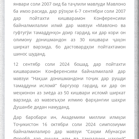
январи соли 2007 оид ба таҷлили мавлуди Мавлоно
ба имзо расида, дар рӯзҳои 6-7 сентябри соли 2007
به عبارت دیگر: گفتگو با مومن
قناعت Mumin Qanoat
дар пойтахти кишварамон Конференсияи
байналмилалии илмӣ дар мавзуи «Мавлоно ва
гуфтугӯи тамаддунҳо» доир гардид, ки дар кори он
олимону донишмандон аз 30 кишвари ҷаҳон
ширкат варзида, бо дастовардҳои пойтахтамон
шинос шуданд.
12 сентябр соли 2024 бошад, дар пойтахти
кишварамон Конференсияи байналмилалӣ дар
Сухбати навқаламон бо
Муъмин Қаноат\Meeting of
мавзуи “Нақши донишмандони тоҷик дар рушди
young talents with Mumyin
тамаддуни исломӣ” баргузор гардид, ки дар он
Kanoat
меҳмонон аз зиёда аз 50 кишвари исломӣ ширкат
варзида, аз мавзеъҳои илмию фарҳангии шаҳри
Душанбе дидан намуданд.
Дар баробари ин, Академияи миллии илмҳои
Тоҷикистон 16 октябри соли 2024 симпозиуми
байналмилалиро дар мавзуи “Саҳми Абунасри
The Persian Gulf Beautiful
Форобӣ дар рушди илм ва тамаддуни ҷаҳонӣ”
poetry from Устод Мумин