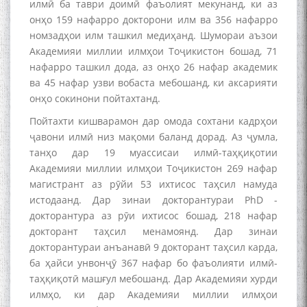
илмӣ ба таври доимӣ фаъолият мекунанд, ки аз
онҳо 159 нафарро докторони илм ва 356 нафарро
номзадҳои илм ташкил медиҳанд. Шумораи аъзои
Академияи миллии илмҳои Тоҷикистон бошад, 71
нафарро ташкил дода, аз онҳо 26 нафар академик
ва 45 нафар узви вобаста мебошанд, ки аксарияти
онҳо сокинони пойтахтанд.
Пойтахти кишварамон дар омода сохтани кадрҳои
ҷавони илмӣ низ мақоми баланд дорад. Аз ҷумла,
танҳо дар 19 муассисаи илмӣ-таҳқиқотии
Академияи миллии илмҳои Тоҷикистон 269 нафар
магистрант аз рӯйи 53 ихтисос таҳсил намуда
истодаанд. Дар зинаи докторантураи PhD -
докторантура аз рӯи ихтисос бошад, 218 нафар
докторант таҳсил менамоянд. Дар зинаи
докторантураи анъанавӣ 9 докторант таҳсил карда,
ба ҳайси унвонҷӯ 367 нафар бо фаъолияти илмӣ-
таҳқиқотӣ машғул мебошанд. Дар Академияи хурди
илмҳо, ки дар Академияи миллии илмҳои