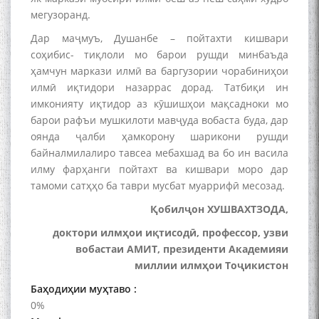
ИЛМҲОИ ТОҶИКИСТОН
мегузоранд.
Дар маҷмуъ, Душанбе – пойтахти кишвари
соҳибис- тиқлоли мо барои рушди минбаъда
ҳамчун маркази илмӣ ва баргузории чорабиниҳои
БО 4 000 000 СОМОНӢ
илмӣ иқтидори назаррас дорад. Татбиқи ин
ПАЙКАРА ВА ОСОРХОНАИ
имконияту иқтидор аз кӯшишҳои мақсадноки мо
МӮЪМИН ҚАНОАТ СОХТА
барои рафъи мушкилоти мавҷуда вобаста буда, дар
ШУД!
оянда ҷалби ҳамкорону шарикони рушди
байналмилалиро тавсеа мебахшад ва бо ин васила
илму фарҳанги пойтахт ва кишвари моро дар
тамоми сатҳҳо ба таври мусбат муаррифӣ месозад.
Қобилҷон ХУШВАХТЗОДА,
Кадамчо Худои Шарифзода
доктори илмҳои иқтисодӣ, профессор, узви
вобастаи АМИТ, президенти Академияи
миллии илмҳои Тоҷикистон
Баҳодиҳии муҳтаво :
0%