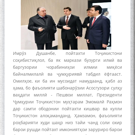
Имрӯз Душанбе, пойтахти Тоҷикистони
соҳибистиқлол, ба як маркази бузурги илмӣ ва
баргузории чорабиниҳои илмии миқёси
байналмилалӣ ва ҷумҳуриявӣ табдил ёфтааст.
Омилҳое, ки ба ин мусоидат намудаанд, қабл аз
ҳама, бо фаъолияти шабонарӯзии Асосгузори сулҳу
ваҳдати миллӣ - Пешвои миллат, Президенти
Ҷумҳурии Тоҷикистон муҳтарам Эмомалӣ Раҳмон
дар самти ободонии пойтахти кишвар ва кулли
Тоҷикистон алоқаманданд. Ҳамзамон, фаъолияти
роҳбарияти худи шаҳр низ тайи чанд соли охир
барои рушди пойтахт имкониятҳои заруриро барои