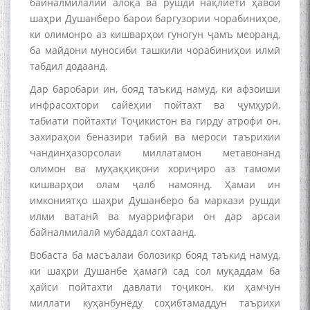
байналмилалии алоқа ва рушди нақлиёти ҳавоӣ
шаҳри Душанберо барои баргузории чорабиниҳое,
ки олимонро аз кишварҳои гуногун ҷамъ меоранд,
ба майдони муносиби ташкили чорабиниҳои илмӣ
табдил додаанд.
Дар баробари ин, бояд таъкид намуд, ки афзоиши
инфрасохтори сайёҳии пойтахт ва ҷумҳурӣ,
табиати пойтахти Тоҷикистон ва гирду атрофи он,
захираҳои беназири табиӣ ва мероси таърихии
чандинҳазорсолаи миллатамон метавонанд
олимон ва муҳаққиқони хориҷиро аз тамоми
кишварҳои олам ҷалб намоянд. Ҳамаи ин
имкониятҳо шаҳри Душанберо ба маркази рушди
илми ватанӣ ва муаррифгари он дар арсаи
байналмилалӣ мубаддал сохтаанд.
Вобаста ба масъалаи болозикр бояд таъкид намуд,
ки шаҳри Душанбе ҳамагӣ сад сол муқаддам ба
ҳайси пойтахти давлати тоҷикон, ки ҳамчун
миллати куҳанбунёду соҳибтамаддун таърихи