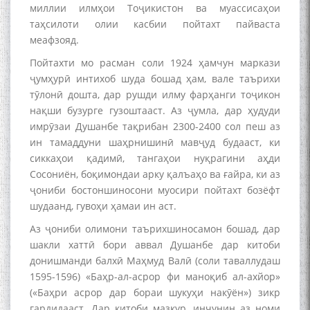
миллии илмҳои Тоҷикистон ва муассисаҳои
таҳсилоти олии касбии пойтахт пайваста
меафзояд.
Пойтахти мо расман соли 1924 ҳамчун маркази
ҷумҳурӣ интихоб шуда бошад ҳам, вале таърихи
тӯлонӣ дошта, дар рушди илму фарҳанги тоҷикон
нақши бузурге гузоштааст. Аз ҷумла, дар ҳудуди
имрӯзаи Душанбе тақрибан 2300-2400 сол пеш аз
ин тамаддуни шаҳрнишинӣ мавҷуд будааст, ки
сиккаҳои қадимӣ, тангаҳои нуқрагини аҳди
Сосониён, боқимондаи арку қалъаҳо ва ғайра, ки аз
ҷониби бостоншиносони муосири пойтахт бозёфт
шудаанд, гувоҳи ҳамаи ин аст.
Аз ҷониби олимони таърихшиносамон бошад, дар
шакли хаттӣ бори аввал Душанбе дар китоби
донишманди балхӣ Маҳмуд Валӣ (соли таваллудаш
1595-1596) «Баҳр-ал-асрор фи маноқиб ал-ахйор»
(«Баҳри асрор дар бораи шукуҳи накӯён») зикр
гардидааст. Дар китоби мазкур, инчунин аз номи