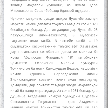
якчанд маҳаллаи Душанбе, аз ҷумла Қара
Миршикор ва Сешанбебозор ёдоварӣ шудааст.
Чунонки медонем, рушди шаҳри Душанбе ҳамчун
маркази илмии давлати тоҷикон баъд аз соли 1929
бесобиқа мебошад. Дар ин даврон дар Душанбе 23
пажӯҳишгоҳи илмӣ-таҳқиқотӣ, 8 муассисаи
таҳсилоти олии касбӣ, 13 литсейи касбӣ ва 19
омӯзишгоҳи касбӣ-техникӣ таъсис ёфт. Ҳамзамон,
дар потахтамон Китобхонаи давлатии миллии ба
номи Абулқосим Фирдавсӣ, 181 китобхонаи
ҷамъиятӣ, Осорхонаи миллии Ҷумҳурии
Тоҷикистон ба номи Камолуддин Беҳзод, нашриёти
илмии «Дониш», Сарредаксияи илмии
Энсиклопедияи советии тоҷик амал мекарданд.
Ҳамчунин, дар пойтахт теъдоди зиёди маҷаллаҳои
илмӣ ба нашр мерасиданд. Аз соли 1951 бошад, дар
Душанбе Академияи илмҳои Ҷумҳурии Шуравии
Сотсиалистии Тоҷикистон – ҳоло Академияи
миллии илмҳои Тоҷикистон таъсис ёфт, ки дар