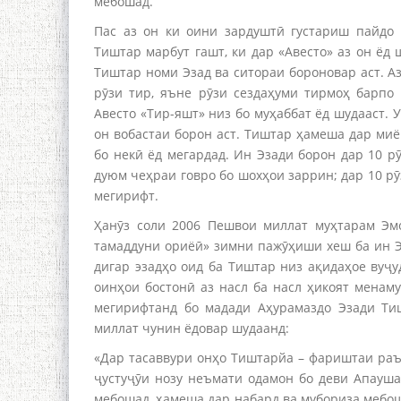
мебошад.
Пас аз он ки оини зардуштӣ густариш пайдо 
Тиштар марбут гашт, ки дар «Авесто» аз он ёд
Тиштар номи Эзад ва ситораи бороновар аст. 
рӯзи тир, яъне рӯзи сездаҳуми тирмоҳ барпо
Авесто «Тир-яшт» низ бо муҳаббат ёд шудааст.
он вобастаи борон аст. Тиштар ҳамеша дар миё
бо некӣ ёд мегардад. Ин Эзади борон дар 10 р
дуюм чеҳраи говро бо шохҳои заррин; дар 10 р
мегирифт.
Ҳанӯз соли 2006 Пешвои миллат муҳтарам Эм
тамаддуни ориёӣ» зимни пажӯҳиши хеш ба ин Э
дигар эзадҳо оид ба Тиштар низ ақидаҳое вуҷ
оинҳои бостонӣ аз насл ба насл ҳикоят менам
мегирифтанд бо мадади Аҳурамаздо Эзади Ти
миллат чунин ёдовар шудаанд:
«Дар тасаввури онҳо Тиштарйа – фариштаи раъд
ҷустуҷӯи нозу неъмати одамон бо деви Апауша
мебошад, ҳамеша дар набард ва мубориза меб