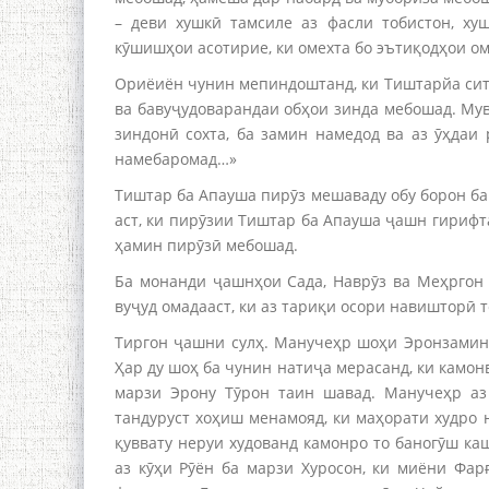
– деви хушкӣ тамсиле аз фасли тобистон, х
кӯшишҳои асотирие, ки омехта бо эътиқодҳои о
Ориёиён чунин мепиндоштанд, ки Тиштарйа сит
ва бавуҷудоварандаи обҳои зинда мебошад. Мув
зиндонӣ сохта, ба замин намедод ва аз ӯҳдаи
намебаромад…»
Тиштар ба Апауша пирӯз мешаваду обу борон ба
аст, ки пирӯзии Тиштар ба Апауша ҷашн гириф
ҳамин пирӯзӣ мебошад.
Ба монанди ҷашнҳои Сада, Наврӯз ва Меҳргон 
вуҷуд омадааст, ки аз тариқи осори навишторӣ 
Тиргон ҷашни сулҳ. Манучеҳр шоҳи Эронзамин
Ҳар ду шоҳ ба чунин натиҷа мерасанд, ки камонв
марзи Эрону Тӯрон таин шавад. Манучеҳр аз
тандуруст хоҳиш менамояд, ки маҳорати худро 
қуввату неруи худованд камонро то баногӯш каш
аз кӯҳи Рӯён ба марзи Хуросон, ки миёни Фарғ