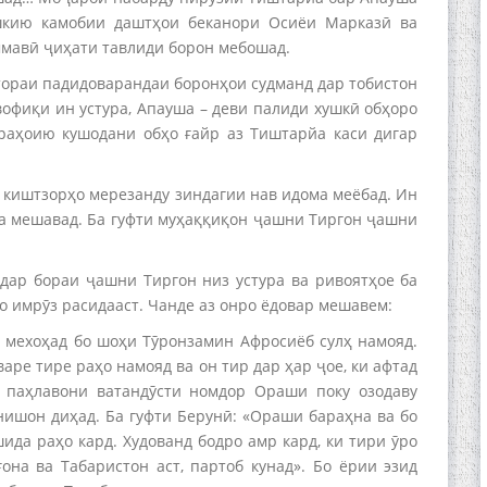
ушкию камобии даштҳои беканори Осиёи Марказӣ ва
ммавӣ ҷиҳати тавлиди борон мебошад.
ораи падидоварандаи боронҳои судманд дар тобистон
офиқи ин устура, Апауша – деви палиди хушкӣ обҳоро
 раҳоию кушодани обҳо ғайр аз Тиштарйа каси дигар
 киштзорҳо мерезанду зиндагии нав идома меёбад. Ин
та мешавад. Ба гуфти муҳаққиқон ҷашни Тиргон ҷашни
дар бораи ҷашни Тиргон низ устура ва ривоятҳое ба
то имрӯз расидааст. Чанде аз онро ёдовар мешавем:
 мехоҳад бо шоҳи Тӯронзамин Афросиёб сулҳ намояд.
аре тире раҳо намояд ва он тир дар ҳар ҷое, ки афтад
 паҳлавони ватандӯсти номдор Ораши поку озодаву
нишон диҳад. Ба гуфти Берунӣ: «Ораши бараҳна ва бо
ида раҳо кард. Худованд бодро амр кард, ки тири ӯро
она ва Табаристон аст, партоб кунад». Бо ёрии эзид