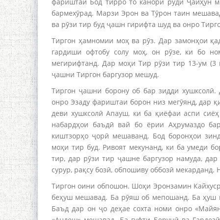
фариштаи Бод тирро то канори рӯди Ҷайҳун м
бармехӯрад. Марзи Эрон ва Тӯрон таин мешавад
ва рӯзи тир буд ҷашн гирифта шуд ва онро Тирго
Тиргон ҳамномии моҳ ва рӯз. Дар замонҳои қа
гардиши офтобу солу моҳ, он рӯзе, ки бо н
мегирифтанд. Дар моҳи Тир рӯзи тир 13-ум (3 и
ҷашни Тиргон баргузор мешуд.
Тиргон ҷашни борону об бар зидди хушксолӣ. 
онро Эзаду фариштаи борон низ мегӯянд, дар қ
деви хушксолӣ Апауш, ки ба қиёфаи аспи сиёҳ
набардҳои баъдӣ вай бо ёрии Аҳрумаздо бар
киштзорҳо ҷорӣ мешаванд. Бод боронҳои зинд
моҳи тир буд. Ривоят мекунанд, ки ба умеди б
тир, дар рӯзи тир ҷашне баргузор намуда, дар
сурур, рақсу бозӣ, обпошиву оббозӣ мекарданд.
Тиргон оини обпошон. Шоҳи Эронзамин Кайхус
беҳуш мешавад. Ба рӯяш об мепошанд. Ба ҳуш м
Баъд дар он ҷо деҳае сохта номи онро «Майя
«Андеш» мешавад. Ба гуфти Берунӣ ва Гардез