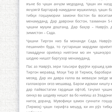
яъне бо ҷашн анҷом медоданд. Ҷашн ин назд
якҷоягӣ бартараф намудани мушкилиҳо, ҷашн ба
тибқи гоҳшумории замони бостон ба восита
менамуданд. Дар даврони бостон, тахминан 5
ҷашни муҳим доштанд. Дар баҳор – Наврӯз, д
зимистон – Сада.
Ҷашни Тиргон низ ба монанди Сада, Наврӯз
пешиниён буда, то густариши мардуми ориёи
тамаддуни ориёиҳо ниёгони мо ин ҷашнҳоро 
шодию нишот баргузор менамуданд.
Пас аз Наврӯз, зери таъсири фурӯғи хуршед ҳа
Тиргон меравад. Моҳи Тир (ё Тирмоҳ, баробари 
меояд. Дар ин давра ғалла ва меваҳои зиёде 
ғаллакорон оғоз мешавад. Барои идомаи кишту 
дар пайвастагии гардиши офтоб, таҷлил ҷашн
оинҳо ва шодиву нишот ва бо ниёиш аз Эзадони
нигоҳ доранд. Мувофиқи ҳамон суннати гоҳш
(Тирмоҳ) ҷашн гирифта мешуд, ки ин рӯз тибқ