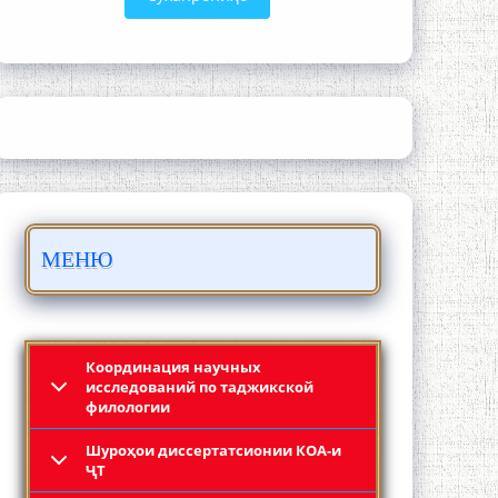
ШАРҲИ МУЛОҚОТ БО АҲЛИ ИЛМ ВА
МАОРИФИ КИШВАР АЗ ҶОНИБИ
ОЛИМОНИ АКАДЕМИЯИ МИЛЛИИ
ИЛМҲОИ ТОҶИКИСТОН
МЕНЮ
БО 4 000 000 СОМОНӢ ПАЙКАРА ВА
ОСОРХОНАИ МӮЪМИН ҚАНОАТ
СОХТА ШУД!
Координация научных
исследований по таджикской
филологии
Шyроҳои диссертатсионии КОА-и
ҶТ