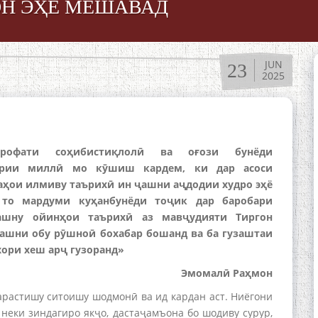
ОН ЭҲЁ МЕШАВАД
JUN
23
2025
рофати соҳибистиқлолӣ ва оғози бунёди
ории миллӣ мо кӯшиш кардем, ки дар асоси
ҳои илмиву таърихӣ ин ҷашни аҷдодии худро эҳё
 то мардуми куҳанбунёди тоҷик дар баробари
ашну ойинҳои таърихӣ аз мавҷудияти Тиргон
ашни обу рӯшноӣ бохабар бошанд ва ба гузаштаи
ори хеш арҷ гузоранд»
Эмомалӣ Раҳмон
арастишу ситоишу шодмонӣ ва ид кардан аст. Ниёгони
 неки зиндагиро якҷо, дастаҷамъона бо шодиву сурур,