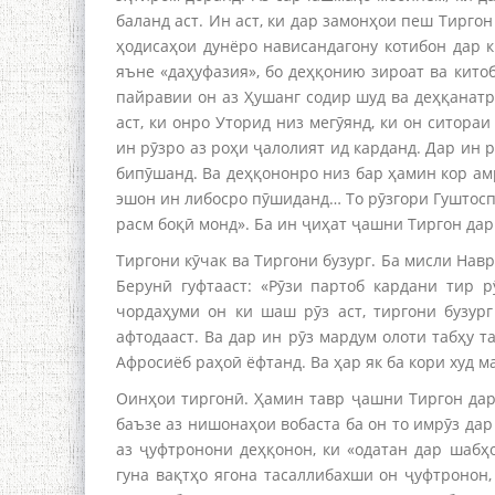
баланд аст. Ин аст, ки дар замонҳои пеш Тиргон
ҳодисаҳои дунёро нависандагону котибон дар к
яъне «даҳуфазия», бо деҳқонию зироат ва кито
пайравии он аз Ҳушанг содир шуд ва деҳқанатр
аст, ки онро Уторид низ мегӯянд, ки он ситораи
ин рӯзро аз роҳи ҷалолият ид карданд. Дар ин 
бипӯшанд. Ва деҳқононро низ бар ҳамин кор амр
эшон ин либосро пӯшиданд… То рӯзгори Гуштосп
расм боқӣ монд». Ба ин ҷиҳат ҷашни Тиргон дар
Тиргони кӯчак ва Тиргони бузург. Ба мисли Нав
Берунӣ гуфтааст: «Рӯзи партоб кардани тир р
чордаҳуми он ки шаш рӯз аст, тиргони бузург
афтодааст. Ва дар ин рӯз мардум олоти табҳу т
Афросиёб раҳоӣ ёфтанд. Ва ҳар як ба кори худ м
Оинҳои тиргонӣ. Ҳамин тавр ҷашни Тиргон дар
баъзе аз нишонаҳои вобаста ба он то имрӯз дар
аз ҷуфтронони деҳқонон, ки «одатан дар шабҳо
гуна вақтҳо ягона тасаллибахши он ҷуфтронон