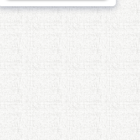
Қадамҷо - Лоҳутӣ
4-уми декабр- зодрӯзи шоири
абадзинда Абулқосим Лоҳутӣ