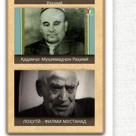
Раҳимӣ
Қадамҷо: Муҳаммадҷон Раҳимӣ
ЛОҲУТӢ - ФИЛМИ МУСТАНАД