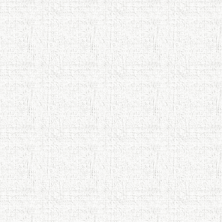
АБУЛҚОСИМ ЛОҲУТӢ / ABULQOSIM
LOHUTY/
Что знают в Ташкенте о Мирзо
Турсунзаде, чьим именем назвали
станцию метро?