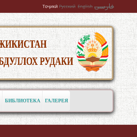
فارسی
Тоҷикӣ
Русский
English
به عبارت دیگر: گفتگو با مومن قناعت
Mumin Qanoat
БИБЛИОТЕКА
ГАЛЕРЕЯ
Сухбати навқаламон бо Муъмин
Қаноат\Meeting of young talents with
Mumyin Kanoat