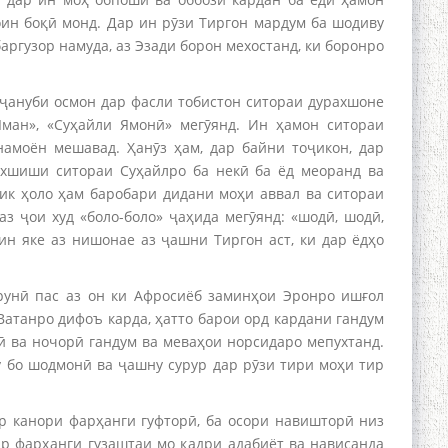
ин боқӣ монд. Дар ин рӯзи Тиргон мардум ба шодиву
аргузор намуда, аз Эзади борон мехостанд, ки боронро
 ҷануби осмон дар фасли тобистон ситораи дурахшоне
Яман», «Суҳайли Ямонӣ» мегӯянд. Ин ҳамон ситораи
намоён мешавад. Ҳанӯз ҳам, дар байни тоҷикон, дар
рахшиши ситораи Суҳайлро ба некӣ ба ёд меоранд ва
ик ҳоло ҳам баробари дидани моҳи аввал ва ситораи
з ҷои худ «боло-боло» ҷаҳида мегӯянд: «шодӣ, шодӣ,
ин яке аз нишонае аз ҷашни Тиргон аст, ки дар ёдҳо
ерунӣ пас аз он ки Афросиёб заминҳои Эронро ишғол
 Ватанро дифоъ карда, ҳатто барои орд кардани гандум
гӣ ва ночорӣ гандум ва меваҳои норсидаро мепухтанд.
у бо шодмонӣ ва ҷашну сурур дар рӯзи тири моҳи тир
ар канори фарҳанги гуфторӣ, ба осори навишторӣ низ
ар фарҳанги гузаштаи мо қадри адабиёт ва нависанда