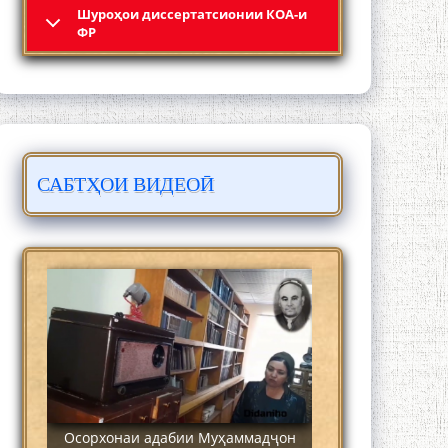
Шyроҳои диссертатсионии КОА-и
Кадамчо Худои Шарифзода
ФР
САБТҲОИ ВИДЕОӢ
Сайре дар Осорхона Муҳаммадҷон
Раҳимӣ
Осорхонаи адабии Муҳаммадҷон