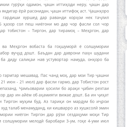
икии гурӯҳи одамон, ҷашн иттиҳоди неру, ҷашн дар
 якдигар ёрӣ расонидан, ҷашн иттифоқ аст. Ҷашнҳоро
и гардиши хуршед дар раванди корҳои нек таҷлил
-6 ҳазор сол пеш ниёгони мо дар чор фасли сол чор
ар тобистон – Тиргон, дар тирамоҳ – Меҳргон, дар
 ва Меҳргон вобаста ба гоҳшуморӣ ё солшумории
табор вуҷуд дошт. Баъдан дар даврони паҳн шудани
ба диду салиқаи нав устувортар намуда, онҳоро ба
во гармтар мешавад. Пас чанд моҳ, дар мои Тир ҷашни
21 июн - 21 июл) дар фасли гармо, дар Тобистон рост
мепазанд. Ҷамъоварии ҳосили бо арақи ҷабин рехтаи
кор дар ин айём об аҳамияти вижае дошт. Ба ин ҷиҳат
и Тиргон муҳим буд. Аз тариқи он мардум бо иҷрои
 худ талаб менамуданд, ки кишварро аз хушксолӣ эмин
умории ниёгон Тиргон дар рӯзи сездаҳуми моҳи Тир
и солшумории мелодӣ баробари 3-ум, гоҳе 4-уми июл