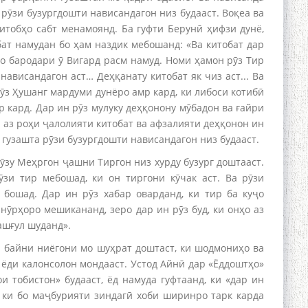
 рӯзи бузургдошти нависандагон низ будааст. Воқеа ва
итобҳо сабт менамоянд. Ба гуфти Берунӣ ҳифзи дунё,
бат намудан бо ҳам наздик мебошанд: «Ва китобат дар
о бародари ӯ Вигард расм намуд. Номи ҳамон рӯз Тир
 нависандагон аст… Деҳқанату китобат як чиз аст... Ва
рӯз Ҳушанг мардуми дунёро амр кард, ки либоси котибӣ
 кард. Дар ин рӯз мулуку деҳқонону мӯбадон ва ғайри
 аз роҳи ҷалолияти китобат ва афзалияти деҳқонон ин
 гузашта рӯзи бузургдошти нависандагон низ будааст.
рӯзу Меҳргон ҷашни Тиргон низ хурду бузург доштааст.
ӯзи тир мебошад, ки он тиргони кӯчак аст. Ва рӯзи
 бошад. Дар ин рӯз хабар оварданд, ки тир ба куҷо
анӯрҳоро мешикананд, зеро дар ин рӯз буд, ки онҳо аз
ашғул шуданд».
 байни ниёгони мо шуҳрат доштаст, ки шодмониҳо ва
 ёди калонсолон мондааст. Устод Айнӣ дар «Ёддоштҳо»
и тобистон» будааст, ёд намуда гуфтаанд, ки «дар ин
, ки бо маҷбурияти зиндагӣ хоби ширинро тарк карда