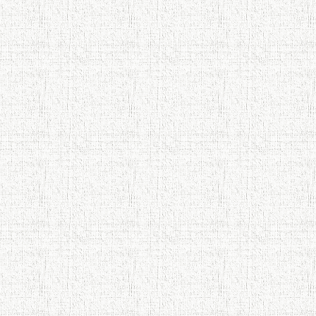
Осорхонаи Мирзо Турсунзода
Каратог
110 солагии шоири халқии
Тоҷикистон Мирзо Турсунзода / Mirzo
Tursunzoda