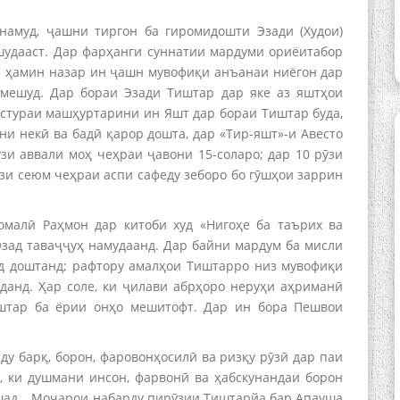
намуд, ҷашни тиргон ба гиромидошти Эзади (Худои)
 шудааст. Дар фарҳанги суннатии мардуми ориёитабор
Аз ҳамин назар ин ҷашн мувофиқи анъанаи ниёгон дар
 мешуд. Дар бораи Эзади Тиштар дар яке аз яштҳои
 Устураи машҳуртарини ин Яшт дар бораи Тиштар буда,
ни некӣ ва бадӣ қарор дошта, дар «Тир-яшт»-и Авесто
ӯзи аввали моҳ чеҳраи ҷавони 15-соларо; дар 10 рӯзи
ӯзи сеюм чеҳраи аспи сафеду зеборо бо гӯшҳои заррин
омалӣ Раҳмон дар китоби худ «Нигоҳе ба таърих ва
зад таваҷҷуҳ намудаанд. Дар байни мардум ба мисли
уд доштанд; рафтору амалҳои Тиштарро низ мувофиқи
уданд. Ҳар соле, ки ҷилави абрҳоро неруҳи аҳриманӣ
штар ба ёрии онҳо мешитофт. Дар ин бора Пешвои
у барқ, борон, фаровонҳосилӣ ва ризқу рӯзӣ дар паи
, ки душмани инсон, фарвонӣ ва ҳабскунандаи борон
ошад… Моҷарои набарду пирӯзии Тиштарйа бар Апауша