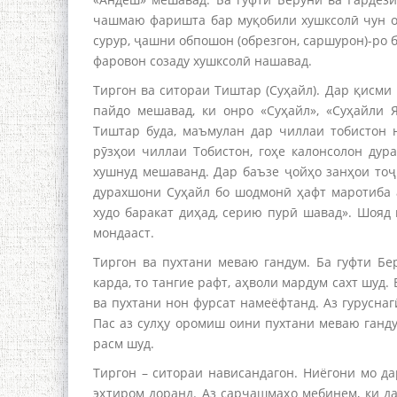
чашмаю фаришта бар муқобили хушксолӣ чун о
сурур, ҷашни обпошон (обрезгон, саршурон)-ро б
фаровон созаду хушксолӣ нашавад.
Тиргон ва ситораи Тиштар (Суҳайл). Дар қисми
пайдо мешавад, ки онро «Суҳайл», «Суҳайли 
Тиштар буда, маъмулан дар чиллаи тобистон 
рӯзҳои чиллаи Тобистон, гоҳе калонсолон ду
хушнуд мешаванд. Дар баъзе ҷойҳо занҳои тоҷ
дурахшони Суҳайл бо шодмонӣ ҳафт маротиба а
худо баракат диҳад, серию пурӣ шавад». Шояд 
мондааст.
Тиргон ва пухтани меваю гандум. Ба гуфти Б
карда, то тангие рафт, аҳволи мардум сахт шуд.
ва пухтани нон фурсат намеёфтанд. Аз гурусна
Пас аз сулҳу оромиш оини пухтани меваю ганд
расм шуд.
Тиргон – ситораи нависандагон. Ниёгони мо д
эҳтиром доранд. Аз сарчашмаҳо мебинем, ки д