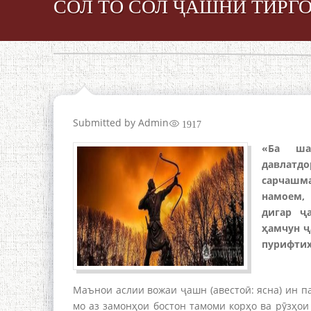
СОЛ ТО СОЛ ҶАШНИ ТИРГ
Submitted by
Admin
1917
«Ба ша
давлатд
сарчашма
намоем,
дигар ҷ
ҳамчун ҷ
пурифтих
Маънои аслии вожаи ҷашн (авестоӣ: ясна) ин п
мо аз замонҳои бостон тамоми корҳо ва рӯзҳои