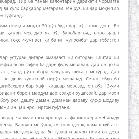
ебарад. Тир ба танаи калонтарин дарахати чормағзе
 ва сулҳ барқарор мегардад. Ин рӯз, ки дар моҳи тир
н гуфтанд.
дим номҳои моҳҳо 30 рӯз буда ҳар рӯз номе дошт. Бо
оми ҳамон моҳ дар як рӯз баробар ояд, онро ҷашн
юл, гоҳе 4-ум) аст, ки ба ин муносибат дар тобистон
Дар устураи дигаре омадааст, ки ситораи Тиштар, ки
иёфаи аспи сафед ба дарё фурӯ меравад. Дар он ҷо бо
 аст, чанд рӯз набард мекунаду шикаст мехӯрад. Дар
 он деви хушксолӣ пирӯз мешавад. Сипас обҳо ба
агибахшро бар ҳафт кишвар мерезад, он рӯз 13-уми
оридани борон мардум дар солҳои хушксолӣ, дар моҳи
 боғу роғ, дашту даман, доманаи дараву кӯҳҳо шодиву
 Номи ин ҷашнро Тиргон гуфтанд.
рав дар чашмае танашро шуста, фариштаеро мебинаду
еояд. Барояш мегӯянд, ки «маяндеш», ҳамаш хуб аст.
ндеш» мегузоранд ва бо гузашти замон номи он деҳа
ӣ дар ин моҳ обпошӣ ва оббозӣ кардан ба ёди ҳамон