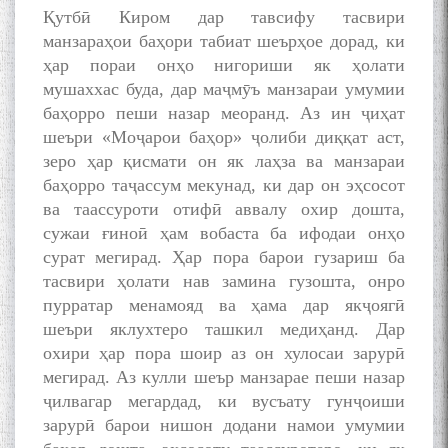
Қутбӣ Киром дар тавсифу тасвири
манзараҳои баҳори табиат шеърҳое дорад, ки
ҳар пораи онҳо нигориши як ҳолати
мушаххас буда, дар маҷмӯъ манзараи умумии
баҳорро пеши назар меоранд. Аз ин ҷиҳат
шеъри «Моҷарои баҳор» ҷолиби диққат аст,
зеро ҳар қисмати он як лаҳза ва манзараи
баҳорро таҷассум мекунад, ки дар он эҳсосот
ва таассуроти отифӣ аввалу охир дошта,
сужаи ғиноӣ ҳам вобаста ба ифодаи онҳо
сурат мегирад. Ҳар пора барои гузариш ба
тасвири ҳолати нав замина гузошта, онро
пурратар менамояд ва ҳама дар якҷоягӣ
шеъри яклухтеро ташкил медиҳанд. Дар
охири ҳар пора шоир аз он хулосаи зарурӣ
мегирад. Аз кулли шеър манзарае пеши назар
ҷилвагар мегардад, ки вусъату гунҷоиши
зарурӣ барои нишон додани намои умумии