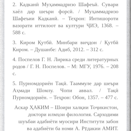
Муъмин Қаноат\Meeting of
2. Кадканӣ Муҳаммадризо Шафеъӣ. Сувари
young talents with Mumyin
хаёл дар шеъри форсӣ. / Муҳаммадризо
Kanoat
Шафеъии Кадканӣ. – Теҳрон: Интишороти
вазорати иттилоот ва култури ҶИЭ, 1368. –
588 с.
3. Киром Қутбӣ. Минбари виҷдон / Қутбӣ
Киром. – Душанбе: Адиб, 2012. – 312 с.
The Persian Gulf Beautiful
4. Поспелов Г. Н. Лирика среди литературных
poetry from Устод Мумин
Қаноат (Ustod Mumin Qanoat)
родов / Г. Н. Поспелов. – М: МГУ, 1976. – 208
and Master Mehryar
с.
Mehrafarin about the conflict
of the name of the Persian
5. Пурномдориён Тақӣ. Тааммуле дар шеъри
Gulf
Аҳмади Шомлу. Чопи аввал. / Тақӣ
Пурномдориён. – Теҳрон: Обон, 1357. – 477 с.
Аскар ҲАКИМ – Шоири халқии Тоҷикистон,
Сайри Дарвоз бо Мӯъмин
доктори илмҳои филология. Сарходими
Қаноат: Чанор ҳам "гап"
шуъбаи адабиёти муосири Институти забон
мезанад
ва адабиёти ба номи А. Рӯдакии АМИТ.