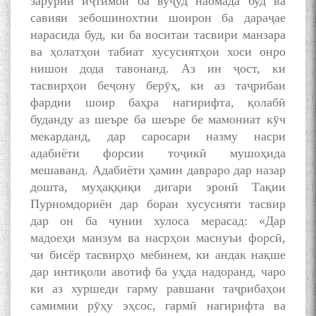
зарурии иҷтимоӣ ба вуҷуд наомада буд ва
савияи зебошинохтии шоирон ба дараҷае
нарасида буд, ки ба воситаи тасвири манзара
ва ҳолатҳои табиат хусусиятҳои хоси онро
нишон дода тавонанд. Аз ин ҷост, ки
тасвирҳои беҷону берӯҳ, ки аз таҷрибаи
фардии шоир баҳра нагирифта, қолабӣ
буданду аз шеъре ба шеъре бе мамониат кӯч
мекарданд, дар саросари назму насри
адабиёти форсии тоҷикӣ мушоҳида
мешаванд. Адабиёти ҳамин давраро дар назар
дошта, муҳаққиқи дигари эронӣ Тақии
Пурномдориён дар бораи хусусияти тасвир
дар он ба чунин хулоса мерасад: «Дар
мадоеҳи манзум ва насрҳои маснуъи форсӣ,
чи бисёр тасвирҳо мебинем, ки андак нақше
дар интиқоли авотиф ба уҳда надоранд, чаро
ки аз хуршеди гарму равшани таҷрибаҳои
самимии рӯҳу эҳсос, гармӣ нагирифта ва