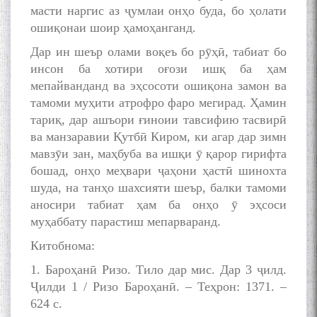
масти наргис аз ҷумлаи онҳо буда, бо ҳолати
ошиқонаи шоир ҳамоҳанганд.
МАВЛОНО ҶАЛОЛИДДИНИ
БАЛХӢ БУЗУРГТАРИН
Дар ин шеър олами воқеъ бо рӯҳӣ, табиат бо
МУТАФАККИР ВА ОРИФИ
инсон ба хотири оғози ишқ ба ҳам
ЗАБОНУ АДАБИ ТОҶИК
мепайванданд ва эҳсосоти ошиқона замон ва
тамоми муҳити атрофро фаро мегирад. Ҳамин
тариқ, дар ашъори ғиноии тавсифию тасвирӣ
ва манзаравии Қутбӣ Киром, ки агар дар зимн
мавзӯи зан, маҳбуба ва ишқи ӯ қарор гирифта
бошад, онҳо меҳвари ҷаҳони ҳастӣ шинохта
به عبارت دیگر: گفتگو با مومن
قناعت Mumin Qanoat
шуда, на танҳо шахсияти шеър, балки тамоми
аносири табиат ҳам ба онҳо ӯ эҳсоси
муҳаббату парастиш мепарваранд.
Китобнома:
1. Бароҳанӣ Ризо. Тило дар мис. Дар 3 ҷилд.
Ҷилди 1 / Ризо Бароҳанӣ. – Теҳрон: 1371. –
624 с.
Сухбати навқаламон бо