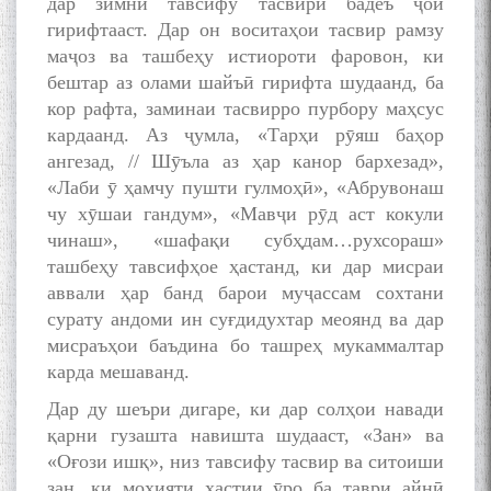
дар зимни тавсифу тасвири бадеъ ҷой
гирифтааст. Дар он воситаҳои тасвир рамзу
маҷоз ва ташбеҳу истиороти фаровон, ки
бештар аз олами шайъӣ гирифта шудаанд, ба
кор рафта, заминаи тасвирро пурбору маҳсус
кардаанд. Аз ҷумла, «Тарҳи рӯяш баҳор
ангезад, // Шӯъла аз ҳар канор бархезад»,
«Лаби ӯ ҳамчу пушти гулмоҳӣ», «Абрувонаш
чу хӯшаи гандум», «Мавҷи рӯд аст кокули
чинаш», «шафақи субҳдам…рухсораш»
ташбеҳу тавсифҳое ҳастанд, ки дар мисраи
аввали ҳар банд барои муҷассам сохтани
сурату андоми ин суғдидухтар меоянд ва дар
мисраъҳои баъдина бо ташреҳ мукаммалтар
карда мешаванд.
Дар ду шеъри дигаре, ки дар солҳои навади
қарни гузашта навишта шудааст, «Зан» ва
«Оғози ишқ», низ тавсифу тасвир ва ситоиши
зан, ки моҳияти ҳастии ӯро ба таври айнӣ