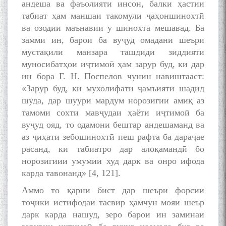
андеша ва фаъолияти инсон, балки ҳастии
табиат ҳам маншаи такомули ҷаҳоншинохтӣ
ва озодии маънавии ӯ шинохта мешавад. Ба
замми ин, барои ба вуҷуд омадани шеъри
мустақили манзара ташдиди зиддияти
муносибатҳои иҷтимоӣ ҳам зарур буд, ки дар
ин бора Г. Н. Поспелов чунин навиштааст:
«Зарур буд, ки мухолифати ҷамъиятӣ шадид
шуда, дар шуури мардум норозигии амиқ аз
тамоми сохти мавҷудаи ҳаёти иҷтимоӣ ба
вуҷуд ояд, то одамони бештар андешаманд ва
аз ҷиҳати зебошинохтӣ пеш рафта ба дараҷае
расанд, ки табиатро дар алоқамандӣ бо
норозигиии умумии худ дарк ва онро ифода
карда тавонанд» [4, 121].
Аммо то қарни бист дар шеъри форсии
тоҷикӣ истифодаи тасвир ҳамчун мояи шеър
дарк карда нашуд, зеро барои ин заминаи