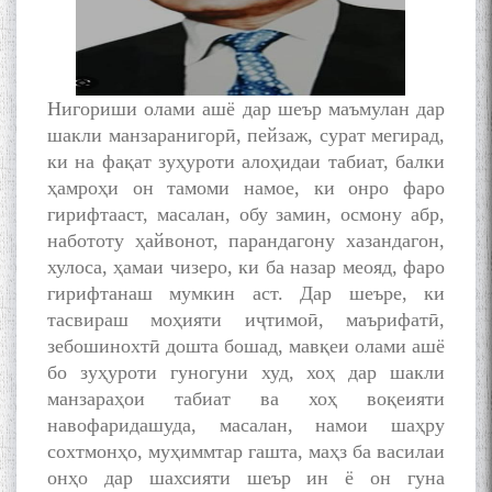
Нигориши олами ашё дар шеър маъмулан дар
шакли манзаранигорӣ, пейзаж, сурат мегирад,
ки на фақат зуҳуроти алоҳидаи табиат, балки
ҳамроҳи он тамоми намое, ки онро фаро
гирифтааст, масалан, обу замин, осмону абр,
набототу ҳайвонот, парандагону хазандагон,
хулоса, ҳамаи чизеро, ки ба назар меояд, фаро
гирифтанаш мумкин аст. Дар шеъре, ки
тасвираш моҳияти иҷтимоӣ, маърифатӣ,
зебошинохтӣ дошта бошад, мавқеи олами ашё
бо зуҳуроти гуногуни худ, хоҳ дар шакли
манзараҳои табиат ва хоҳ воқеияти
навофаридашуда, масалан, намои шаҳру
сохтмонҳо, муҳиммтар гашта, маҳз ба василаи
онҳо дар шахсияти шеър ин ё он гуна