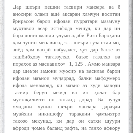
Дар шеъри пешин тасвири манзара ва ё
аносири олами ашё аксаран ҳамчун воситаи
ёрирасон барои ифодаи пурратари мазмуну
муҳтавои асар истифода мешуд, ки дар ин
бора донишманди улуми адабӣ Ризо Бароҳанӣ
ҳам чунин менависад «… шеъри гузаштаи мо,
зиёд ҳам васфӣ набудааст, ҷуз дар баъзе аз
ташбибҳову тағаззулҳо, баъзе ғазалҳо ва
пораҳое аз маснавиҳо» [1, 125]. Аммо манзара
дар шеъри замони муосир на василае барои
ифодаи маънои муҷаррад, балки мафҳумеро
ифода менамояд, ки маъно аз худи маводи
тасвир берун меояд ва ин ҳолат бар
мустақилияти он таъкид дорад. Ба вуҷуд
омадани чунин шеъри манзара дараҷаи
муайяни инкишофу тараққии ҷамъиятро
тақозо мекунад, ки дар он сатҳи шуури
афроди ҷомеа баланд рафта, на танҳо афкору