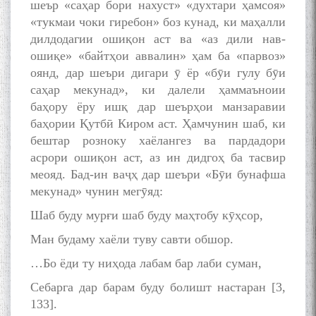
шеър «саҳар бори нахуст» «духтари ҳамсоя»
«тукмаи чоки гиребон» боз кунад, ки маҳалли
дилдодагии ошиқон аст ва «аз дили нав-
ошиқе» «байтҳои аввалин» ҳам ба «парвоз»
оянд, дар шеъри дигари ӯ ёр «бӯи гулу бӯи
саҳар мекунад», ки далели ҳаммаъноии
баҳору ёру ишқ дар шеърҳои манзаравии
баҳории Қутбӣ Киром аст. Ҳамчунин шаб, ки
бештар розноку хаёлангез ва пардадори
асрори ошиқон аст, аз ин дидгоҳ ба тасвир
меояд. Бад-ин ваҷҳ дар шеъри «Бӯи бунафша
мекунад» чунин мегӯяд:
Шаб буду мурғи шаб буду маҳтобу кӯҳсор,
Ман будаму хаёли туву савти обшор.
…Бо ёди ту ниҳода лабам бар лаби суман,
Себарга дар барам буду болишт настаран [3,
133].