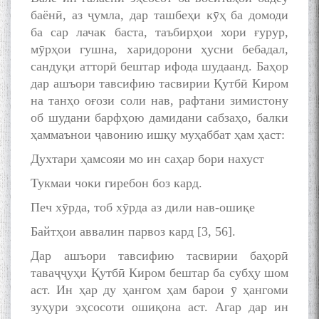
баёнӣ, аз ҷумла, дар ташбеҳи кӯҳ ба домоди
ба сар лачак баста, таъбирҳои хори ғурур,
мӯрҳои гушна, харидорони ҳусни бебадал,
сандуқи атторӣ бештар ифода шудаанд. Баҳор
дар ашъори тавсифию тасвирии Қутбӣ Киром
на танҳо оғози соли нав, рафтани зимистону
об шудани барфҳою дамидани сабзаҳо, балки
ҳаммаънои ҷавонию ишқу муҳаббат ҳам ҳаст:
Духтари ҳамсояи мо ин саҳар бори нахуст
Тукмаи чоки гиребон боз кард.
Печ хӯрда, тоб хӯрда аз дили нав-ошиқе
Байтҳои аввалин парвоз кард [3, 56].
Дар ашъори тавсифию тасвирии баҳорӣ
таваҷҷуҳи Қутбӣ Киром бештар ба субҳу шом
аст. Ин ҳар ду ҳангом ҳам барои ӯ ҳангоми
зуҳури эҳсосоти ошиқона аст. Агар дар ин