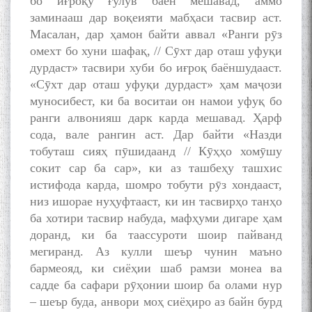
бо иғроқу ғулув баён мешавад, аммо
заминааш дар воқеияти мабҳаси тасвир аст.
Масалан, дар ҳамон байти аввал «Ранги рӯз
омехт бо хуни шафақ, // Сӯхт дар оташ уфуқи
дурдаст» тасвири хуби бо иғроқ баёншудааст.
«Сӯхт дар оташ уфуқи дурдаст» ҳам маҷози
муносибест, ки ба воситаи он намои уфуқ бо
ранги алвонияш дарк карда мешавад. Ҳарф
сода, вале рангин аст. Дар байти «Назди
тобуташ сияҳ пӯшидаанд // Кӯҳҳо хомӯшу
сокит сар ба сар», ки аз ташбеҳу ташхис
истифода карда, шомро тобути рӯз хондааст,
низ ишорае нуҳуфтааст, ки ин тасвирҳо танҳо
ба хотири тасвир набуда, мафҳуми дигаре ҳам
доранд, ки ба таассуроти шоир пайванд
мегиранд. Аз кулли шеър чунин маъно
бармеояд, ки сиёҳии шаб рамзи монеа ва
садде ба сафари рӯҳонии шоир ба олами нур
– шеър буда, анвори моҳ сиёҳиро аз байн бурд