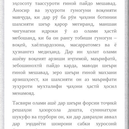
эҳсосоту таассуроти ғиноӣ пайдо мешавад.
Аносир ва зуҳуроти гуногуни воқеияти
мавҷуда, ки дар рӯ ба рӯи ҷаҳони ботинии
шахсияти шеър қарор мегиранд, маншаи
чигунагии идроки ӯ аз олами ҳастӣ
мебошанд, ки ба он рангу тобиши гуногун –
воқеӣ, хаёлпардозона, масарратомез ва ё
ҳузнангез медиҳанд. Дар ин ҳолат олами
ашёву воқеият арзиши иҷтимоӣ, маърифатӣ,
зебошинохтӣ пайдо карда, маводи шеъри
ғиноӣ мешавад, зеро шеъри ғиноӣ махзани
арзишҳоест, ки шахсияти он аз маърифати
зуҳуроти мухталифи ҷаҳони ҳастӣ ҳосил
менамояд.
Тасвири олами ашё дар шеъри форсии тоҷикӣ
решаҳои ҳазорсола дошта, сунннатҳои
шукуфо ва пурбори он, ки дар давраҳои аввал
дар эҷодиёти шоирони сабки хуросонӣ