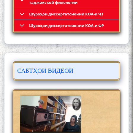
таджикской филологии
Шyроҳои диссертатсионии КОА-и ҶТ
Кадамчо Худои Шарифзода
Шyроҳои диссертатсионии КОА-и ФР
САБТҲОИ ВИДЕОӢ
Сайре дар Осорхона
Муҳаммадҷон Раҳимӣ