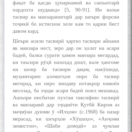
фақат ба қасди ҳунарнамоӣ ва санъатгарӣ
пардохта шудаанд» [5, 90-91]. Ин вазъи
тасвир ва манзаранигорӣ дар шеъри форсии
тоҷикӣ бо истиснои хеле кам то қарни бист
давом кард.
Шеъри асили тасвирӣ ҳаргиз тасвири айнани
як манзара нест, зеро дар он ҳолат на асари
бадеӣ, балки сурати ҳамон манзара мегардад,
ки таъсири рӯҳӣ нахоҳад дошт, вале ҳангоме
ки шоир ба тасвири дақиқ накӯшида,
муҳимтарин аломатҳои онро ба тасвир
мегирад, ки онро зиндаву нотакрор намоён
месозад, ба эҷоди асари бадеӣ ноил мешавад.
Ашъори нисбатан пухтаи тавсифию тасвирӣ
ва манзаравӣ дар эҷодиёти Қутбӣ Киром аз
маҷмӯаи дуюми ӯ «Илҳом» (с.1968) ба назар
мерасад, ки шеърҳои «Хӯшаҳо», «Анҷоми
зимистон», «Шаби домодӣ» аз ҷумлаи