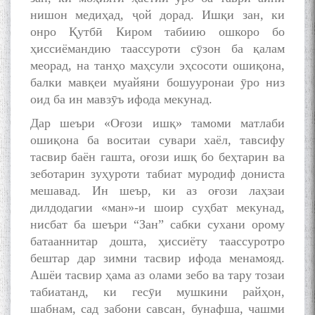
нишон медиҳад, ҷой дорад. Ишқи зан, ки
онро Қутбӣ Киром табиию ошкоро бо
ҳиссиёмандию таассуроти сӯзон ба қалам
меорад, на танҳо маҳсули эҳсосоти ошиқона,
БА МУНОСИБАТИ
балки мавқеи муайяни бошууронаи ӯро низ
БУЗУРГДОШТИ РӮЗИ РӮДАКӢ
оид ба ин мавзӯъ ифода мекунад.
Дар шеъри «Оғози ишқ» тамоми матлаби
ошиқона ба воситаи сувари хаёл, тавсифу
тасвир баён гашта, оғози ишқ бо беҳтарин ва
зеботарин зуҳуроти табиат муродиф дониста
мешавад. Ин шеър, ки аз оғози лаҳзаи
дилдодагии «ман»-и шоир суҳбат мекунад,
Дар Академияи миллии
нисбат ба шеъри “Зан” сабки сухани орому
илмҳои Тоҷикистон бахшида
ба 100-солагии мунаққиду
батааннитар дошта, ҳиссиёту таассуротро
адабиётшинос Соҳиб
бештар дар зимни тасвир ифода менамояд.
Табаров ҳамоиши илмӣ-
Ашёи тасвир ҳама аз олами зебо ва тару тозаи
назариявӣ баргузор гардид.
табиатанд, ки гесӯи мушкини райҳон,
шабнам, сад забони савсан, бунафша, чашми