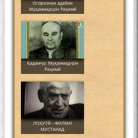
Осорхонаи адабии
Муҳаммадҷон Раҳимӣ
Қадамҷо: Муҳаммадҷон
Раҳимӣ
ЛОҲУТӢ - ФИЛМИ
МУСТАНАД