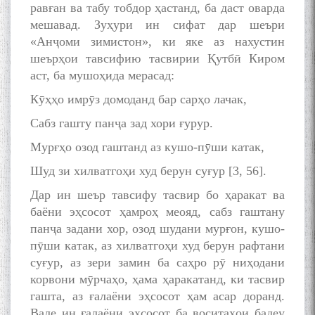
равған ва табу тобдор ҳастанд, ба даст оварда
мешавад. Зуҳури ин сифат дар шеъри
«Анҷоми зимистон», ки яке аз нахустин
шеърҳои тавсифию тасвирии Қутбӣ Киром
аст, ба мушоҳида мерасад:
Кӯҳҳо имрӯз домоданд бар сарҳо лачак,
Сабз гашту панҷа зад хори ғурур.
Мурғҳо озод гаштанд аз кушо-пӯши катак,
Шуд зи хилватгоҳи худ берун суғур [3, 56].
Дар ин шеър тавсифу тасвир бо ҳаракат ва
баёни эҳсосот ҳамроҳ меояд, сабз гаштану
панҷа задани хор, озод шудани мурғон, кушо-
пӯши катак, аз хилватгоҳи худ берун рафтани
суғур, аз зери замин ба саҳро рӯ ниҳодани
корвони мӯрчаҳо, ҳама ҳаракатанд, ки тасвир
гашта, аз ғалаёни эҳсосот ҳам асар доранд.
Вале ин ғалаёни эҳсосот ба воситаҳои бадеу