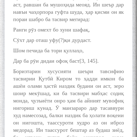
аст, равшан ба мушоҳида меояд. Ин шеър дар
навъи чаҳорпора гуфта шуда, ҳар қисми он як
пораи шабро ба тасвир мегирад:
Ранги рӯз омехт бо хуни шафақ,
Сӯхт дар оташ уфу(?)қи дурдаст.
Шом печида ба тори қуллаҳо,
Дар ба рӯи дидаи офоқ баст[3, 145].
Боризтарин хусусияти шеъри тавсифию
тасвирии Қутбӣ Киром то ҳадди имкон ба
ашёи олами ҳастӣ наздик будани он аст, зеро
шоир мекӯшад, ки ба тасвири мабҳас содиқ
монда, ҷузъиёти онро ҳам ба айният мувофиқ
нигориш кунад. Ӯ манзараро дар тасаввури
худ намесозад, балки наздик ба ҳолати воқеии
он нигошта, таассуроти худро аз он иброз
медорад. Ин таассурот бештар аз будаш зиёд,