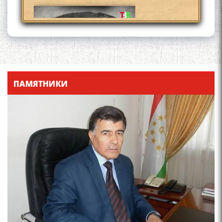
Қадамҷо - Лоҳутӣ
ПАМЯТНИКИ
4-уми декабр- зодрӯзи
шоири абадзинда Абулқосим
Лоҳутӣ