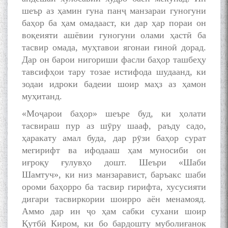
шеър аз ҳамин гуна панҷ манзараи гуногуни
баҳор ба ҳам омадааст, ки дар ҳар пораи он
воқеияти ашёвии гуногуни олами ҳастӣ ба
тасвир омада, муҳтавои ягонаи ғиноӣ дорад.
Дар он барои нигориши фасли баҳор ташбеҳу
тавсифҳои тару тозае истифода шудаанд, ки
зодаи идроки бадеии шоир маҳз аз ҳамон
муҳитанд.
«Моҷарои баҳор» шеъре буд, ки ҳолати
тасвираш пур аз шӯру шааф, раъду садо,
ҳаракату амал буда, дар рӯзи баҳор сурат
мегирифт ва ифодааш ҳам муносиби он
иғроқу ғулувҳо дошт. Шеъри «Шаби
Шамтуч», ки низ манзаравист, баръакс шаби
ороми баҳорро ба тасвир гирифта, хусусияти
дигари тасвиркории шоирро аён менамояд.
Аммо дар ин ҷо ҳам сабки сухани шоир
Қутбӣ Киром, ки бо бардошту муболиғанок