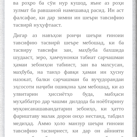
ва роҳро ба сӯи нур кушод, яъне аз роҳи
зулмат ба равшаноӣ намешавад расид. Ин аст
фалсафае, ки дар зимни ин шеъри тавсифию
тасвирӣ нуҳуфтааст.
Дигар аз навъҳои роиҷи шеъри ғиноии
тавсифию тасвирӣ шеъре мебошад, ки ба
тасвиру тавсифи зан, маҳбуба бахшида
шудааст, зеро, ҳамчунонки табиат сарчашмаи
ҳамаи зебоиҳои табиист, зан ва махсусан,
маҳбуба, на танҳо фавқи ҳамаи ин ҳусну
назокат, балки сарчашмаи ба вуҷудорандаи
эҳсосоти наҷиби ошиқона ҳам мебошад, ки аз
улвитарин ҳиссиётҳо буда, мабҳаси
муҳаббатро дар чашми дилдода ба ноёбтарину
муқоисанашавандатарин зебоиҳо, ки ҳатто
фариштаву малак дорои онҳо нестанд, табдил
медиҳад. Аммо ҳоло манзур шеъри ғиноии
тавсифию тасвириест, ки дар он айнияти