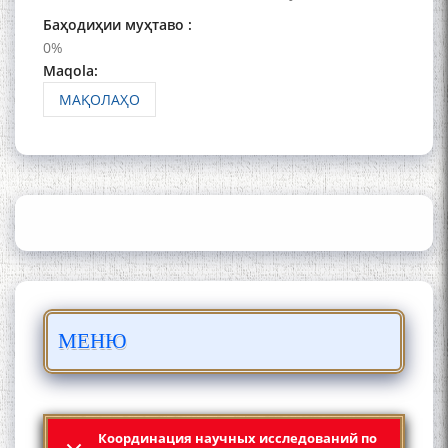
Баҳодиҳии муҳтаво :
0%
Maqola:
МАҚОЛАҲО
ШАРҲИ МУЛОҚОТ БО АҲЛИ
ИЛМ ВА МАОРИФИ КИШВАР
АЗ ҶОНИБИ ОЛИМОНИ
АКАДЕМИЯИ МИЛЛИИ
ИЛМҲОИ ТОҶИКИСТОН
БО 4 000 000 СОМОНӢ
МЕНЮ
ПАЙКАРА ВА ОСОРХОНАИ
МӮЪМИН ҚАНОАТ СОХТА
ШУД!
Координация научных исследований по