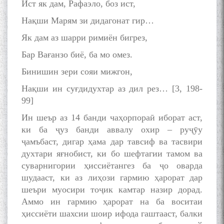
Ист як дам, Рафаэло, боз ист,
Нақши Марям зи дидагонат гир…
Як дам аз шарри римиён бигрез,
Бар Вағанзо биё, ба мо омез.
Бинишин зери сояи мижгон,
Нақши ин суғдидухтар аз дил рез… [3, 198-
99]
Ин шеър аз 14 банди чаҳорпораӣ иборат аст,
ки ба ҷуз банди аввалу охир – руҷӯу
ҷамъбаст, дигар ҳама дар тавсиф ва тасвири
духтари яғнобист, ки бо шефтагии тамом ва
суварнигории ҳиссиётангез ба ҷо оварда
шудааст, ки аз лиҳози гармию ҳарорат дар
шеъри муосири тоҷик камтар назир дорад.
Аммо ин гармию ҳарорат на ба воситаи
ҳиссиёти шахсии шоир ифода гаштааст, балки