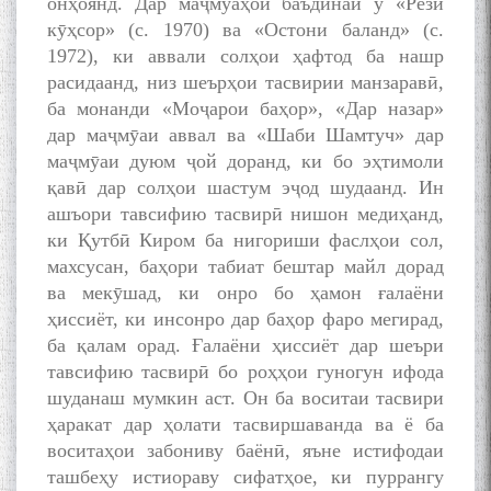
онҳоянд. Дар маҷмӯаҳои баъдинаи ӯ «Рези
кӯҳсор» (с. 1970) ва «Остони баланд» (с.
1972), ки аввали солҳои ҳафтод ба нашр
расидаанд, низ шеърҳои тасвирии манзаравӣ,
ба монанди «Моҷарои баҳор», «Дар назар»
дар маҷмӯаи аввал ва «Шаби Шамтуч» дар
маҷмӯаи дуюм ҷой доранд, ки бо эҳтимоли
қавӣ дар солҳои шастум эҷод шудаанд. Ин
ашъори тавсифию тасвирӣ нишон медиҳанд,
ки Қутбӣ Киром ба нигориши фаслҳои сол,
махсусан, баҳори табиат бештар майл дорад
ва мекӯшад, ки онро бо ҳамон ғалаёни
ҳиссиёт, ки инсонро дар баҳор фаро мегирад,
ба қалам орад. Ғалаёни ҳиссиёт дар шеъри
тавсифию тасвирӣ бо роҳҳои гуногун ифода
шуданаш мумкин аст. Он ба воситаи тасвири
ҳаракат дар ҳолати тасвиршаванда ва ё ба
воситаҳои забониву баёнӣ, яъне истифодаи
ташбеҳу истиораву сифатҳое, ки пуррангу