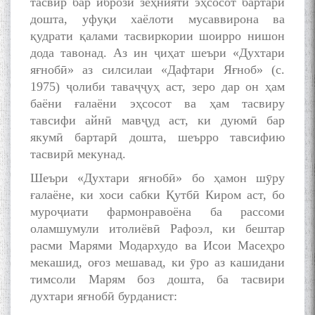
тасвир бар ибрози зеҳнияти эҳсосот бартарӣ
дошта, уфуқи хаёлоти мусаввирона ва
қудрати қалами тасвиркории шоирро нишон
дода тавонад. Аз ин ҷиҳат шеъри «Духтари
яғнобӣ» аз силсилаи «Дафтари Яғноб» (с.
1975) ҷолиби таваҷҷуҳ аст, зеро дар он ҳам
баёни ғалаёни эҳсосот ва ҳам тасвиру
тавсифи айнӣ мавҷуд аст, ки дуюмӣ бар
якумӣ бартарӣ дошта, шеърро тавсифию
тасвирӣ мекунад.
Шеъри «Духтари яғнобӣ» бо ҳамон шӯру
ғалаёне, ки хоси сабки Қутбӣ Киром аст, бо
муроҷиати фармонравоёна ба рассоми
оламшумули итолиёвӣ Рафоэл, ки бештар
расми Марями Модархудо ва Исои Масеҳро
мекашид, оғоз мешавад, ки ӯро аз кашидани
тимсоли Марям боз дошта, ба тасвири
духтари яғнобӣ бурданист: