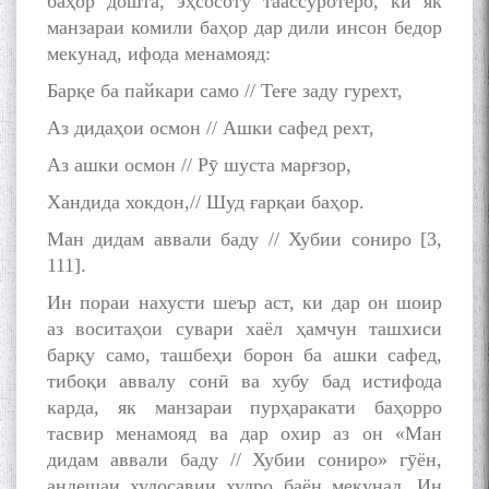
баҳор дошта, эҳсосоту таассуротеро, ки як
манзараи комили баҳор дар дили инсон бедор
мекунад, ифода менамояд:
Барқе ба пайкари само // Теғе заду гурехт,
Аз дидаҳои осмон // Ашки сафед рехт,
Аз ашки осмон // Рӯ шуста марғзор,
Хандида хокдон,// Шуд ғарқаи баҳор.
Ман дидам аввали баду // Хубии сониро [3,
111].
Ин пораи нахусти шеър аст, ки дар он шоир
аз воситаҳои сувари хаёл ҳамчун ташхиси
барқу само, ташбеҳи борон ба ашки сафед,
тибоқи аввалу сонӣ ва хубу бад истифода
карда, як манзараи пурҳаракати баҳорро
тасвир менамояд ва дар охир аз он «Ман
дидам аввали баду // Хубии сониро» гӯён,
андешаи хулосавии худро баён мекунад. Ин