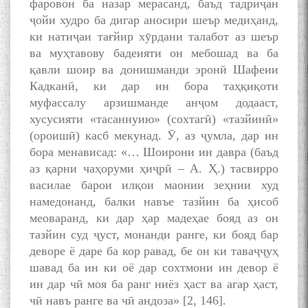
фаровон ба назар мерасанд, баъд тадриҷан
ҷойи худро ба дигар аносири шеър медиҳанд,
ки натиҷаи тағйир хӯрдани талабот аз шеър
ва муҳтавову бадеияти он мебошад ва ба
қавли шоир ва донишманди эронӣ Шафеии
Кадканӣ, ки дар ин бора таҳқиқоти
муфассалу арзишманде анҷом додааст,
хусусияти «тасаннуию» (сохтагӣ) «тазйинӣ»
(ороишӣ) касб мекунад. Ӯ, аз ҷумла, дар ин
бора менависад: «… Шоирони ин давра (баъд
аз қарни чаҳоруми ҳиҷрӣ – А. Ҳ.) тасвирро
василае барои илқои маонии зеҳнии худ
намедонанд, балки навъе тазйин ба ҳисоб
меоваранд, ки дар ҳар мадеҳае бояд аз он
тазйин суд ҷуст, монанди ранге, ки бояд бар
деворе ё даре ба кор равад, бе он ки таваҷҷуҳ
шавад ба ин ки оё дар сохтмони ин девор ё
ин дар чӣ моя ба ранг ниёз ҳаст ва агар ҳаст,
чӣ навъ ранге ва чӣ андоза» [2, 146].