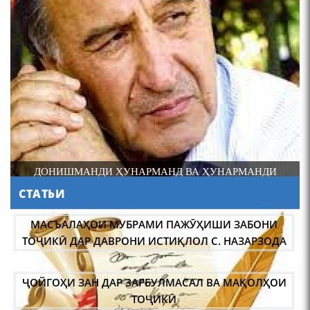
4-уми декабр- зодрӯзи
шоири абадзинда Абулқосим
Лоҳутӣ
ДОНИШМАНДИ ҲУНАРМАНД ВА ҲУНАРМАНДИ
ДОНИШМАНД
СТАТЬИ
АБУЛҚОСИМ ЛОҲУТӢ /
ABULQOSIM LOHUTY/
МАСЪАЛАҲОИ МУБРАМИ ПАЖӮҲИШИ ЗАБОНИ
ТОҶИКӢ ДАР ДАВРОНИ ИСТИҚЛОЛ С. НАЗАРЗОДА
ҶОЙГОҲИ ЗАН ДАР ЗАРБУЛМАСАЛ ВА МАҚОЛҲОИ
ТОҶИКӢ