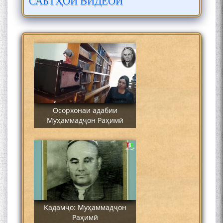
САБТҲОИ ВИДЕОӢ
Сайре дар Осорхона
Муҳаммадҷон Раҳимӣ
Осорхонаи адабии
Муҳаммадҷон Раҳимӣ
Қадамҷо: Муҳаммадҷон
Раҳимӣ