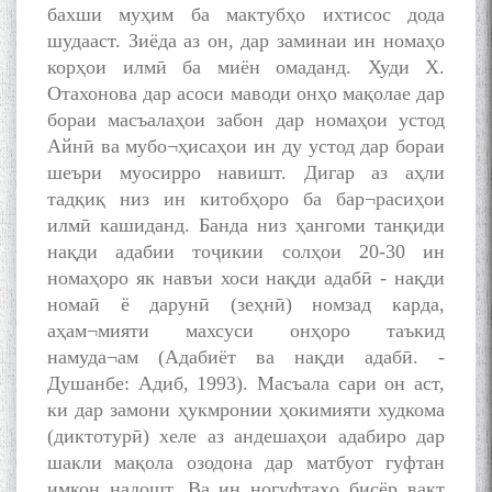
бахши муҳим ба мактубҳо ихтисос дода
шудааст. Зиёда аз он, дар заминаи ин номаҳо
корҳои илмӣ ба миён омаданд. Худи X.
Дар Академияи миллии
илмҳои Тоҷикистон бахшида
Отахонова дар асоси маводи онҳо мақолае дар
ба 100-солагии мунаққиду
бораи масъалаҳои забон дар номаҳои устод
адабиётшинос Соҳиб
Айнӣ ва мубо¬ҳисаҳои ин ду устод дар бораи
Табаров ҳамоиши илмӣ-
шеъри муосирро навишт. Дигар аз аҳли
назариявӣ баргузор гардид.
тадқиқ низ ин китобҳоро ба бар¬расиҳои
илмӣ кашиданд. Банда низ ҳангоми танқиди
нақди адабии тоҷикии солҳои 20-30 ин
номаҳоро як навъи хоси нақди адабӣ - нақди
МАВЛОНО ҶАЛОЛИДДИНИ
номаӣ ё дарунӣ (зеҳнӣ) номзад карда,
БАЛХӢ БУЗУРГТАРИН
МУТАФАККИР ВА ОРИФИ
аҳам¬мияти махсуси онҳоро таъкид
ЗАБОНУ АДАБИ ТОҶИК
намуда¬ам (Адабиёт ва нақди адабӣ. -
Душанбе: Адиб, 1993). Масъала сари он аст,
ки дар замони ҳукмронии ҳокимияти худкома
(диктотурӣ) хеле аз андешаҳои адабиро дар
шакли мақола озодона дар матбуот гуфтан
имкон надошт. Ва ин ногуфтаҳо бисёр вақт