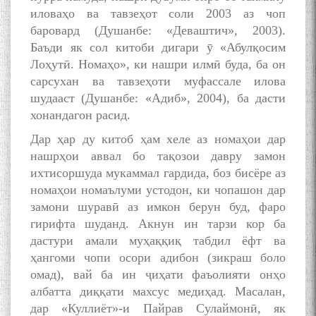
иловаҳо ва тавзеҳот соли 2003 аз чоп
баровард (Душанбе: «Деваштич», 2003).
Баъди як сол китоби дигари ӯ «Абулқосим
Лоҳутӣ. Номаҳо», ки нашри илмӣ буда, ба он
сарсухан ва тавзеҳоти муфассале илова
шудааст (Душанбе: «Адиб», 2004), ба дасти
хонандагон расид.
Дар ҳар ду китоб ҳам хеле аз номаҳои дар
нашрҳои аввал бо тақозои давру замон
ихтисоршуда мукаммал гардида, боз бисёре аз
номаҳои номаълуми устодон, ки чопашон дар
замони шуравӣ аз имкон берун буд, фаро
БА МУНОСИБАТИ
гирифта шуданд. Акнун ин тарзи кор ба
БУЗУРГДОШТИ РӮЗИ РӮДАКӢ
дастури амали муҳаққиқ табдил ёфт ва
ҳангоми чопи осори адибон (зикраш боло
омад), вай ба ин ҷиҳати фаъолияти онҳо
албатта диққати махсус медиҳад. Масалан,
дар «Куллиёт»-и Пайрав Сулаймонӣ, як