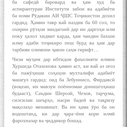
ба сафедӣ баровард ва ҳам худ ба
аспирантураи Институти забон ва адабиёти
ба номи Рӯдакии АИ ҶШС Тоҷикистон дохил
гардид. Ҳамин тавр вай наздик ба 60 сол, то
охирин рӯзҳои зиндагонӣ дар ин даргоҳи илм
поку ҳалол хидмат карда, ҳам чандин бахши
илму адаби тоҷикиро пеш бурд ва ҳам дар
тарбияи олимони ҷавон саҳм гирифт…
Чизи муҳим дар ибтидои фаъолияти илмии
Хуршеда Отахонова ҳамин аст, ки вай аз оғоз
ба пажӯҳиши соҳаҳои мухталифи адабиёт
машғул гардид: оид ба Зебуннисо, Фирдавсӣ
(воқеан, ин мавзуи поённомаи донишгоҳиаш
будааст), Саъдии Шерозӣ, Чехов, тарҷума,
силсилаи шеърҳо, насри бадеӣ ва тақризу
мақолаҳо менавишт. Ва ин ҳама ӯро ба он
водоштанд, ки дар ҷара¬ёни кори илмӣ
фарохназар ва ҷиддикор бошад.