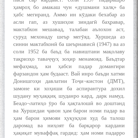
ҳамроҳ бо амакаш чун «душмани халқ» ба
ҳабс мегиранд. Аммо ин кӯдаки бехабар аз
асли гaп, аз хушиҳои зиндагӣ баҳравар,
мактабхон мешавад, талабаи аълохон аст,
суруд мехонаду шеър мегӯяд. Хуршеда аз
синни мактабхонӣ ба шеърнависӣ (1947) ва аз
соли 1952 ба баъд ба навиштани мақолаву
тақризҳо таваҷҷуҳ зоҳир менамояд. Баъдтар
мефаҳмад, ки ҳабси падар домангири
фарзандон ҳам будааст. Вай инро баъди хатми
Донишгоҳи давлатии Тоҷи¬кистон (ДМТ),
замоне ки хоҳиши ба аспирантура дохил
шудану муҳаққиқ шуданро кард, дарк намуд.
Беадо¬латиҳо ӯро ба ҳақталошӣ во доштанд
ва Хуршедаи ҷавон ҳам барои номи падар ва
ҳам барои ҳимояи ҳуқуқҳои худ ба талош
даромад ва ниҳоят ба барқарор кардани
ҳақиқат муваффақ гардид: ҳам номи падарро