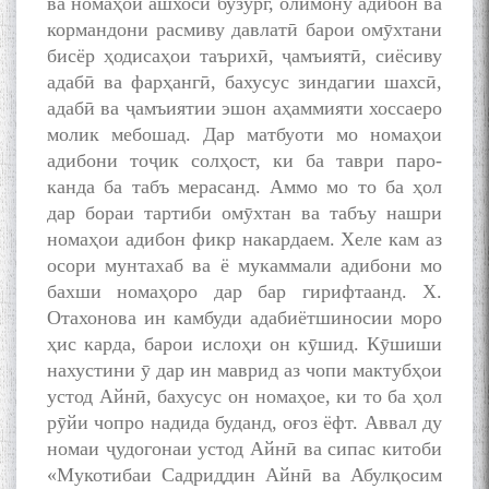
ва номаҳои ашхоси бузург, олимону адибон ва
кормандони расмиву давлатӣ барои омӯхтани
бисёр ҳодисаҳои таърихӣ, ҷамъиятӣ, сиёсиву
адабӣ ва фарҳангӣ, бахусус зиндагии шахсӣ,
адабӣ ва ҷамъиятии эшон аҳаммияти хоссаеро
молик мебошад. Дар матбуоти мо номаҳои
адибони тоҷик солҳост, ки ба таври паро-
канда ба табъ мерасанд. Аммо мо то ба ҳол
дар бораи тартиби омӯхтан ва табъу нашри
номаҳои адибон фикр накардаем. Хеле кам аз
осори мунтахаб ва ё мукаммали адибони мо
бахши номаҳоро дар бар гирифтаанд. X.
Отахонова ин камбуди адабиётшиносии моро
ҳис карда, барои ислоҳи он кӯшид. Кӯшиши
нахустини ӯ дар ин маврид аз чопи мактубҳои
устод Айнӣ, бахусус он номаҳое, ки то ба ҳол
рӯйи чопро надида буданд, оғоз ёфт. Аввал ду
номаи ҷудогонаи устод Айнӣ ва сипас китоби
«Мукотибаи Садриддин Айнӣ ва Абулқосим