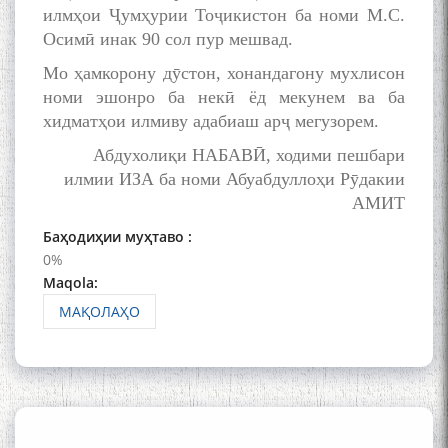
and Master Mehryar
илмҳои Ҷумҳурии Тоҷикистон ба номи М.С.
Mehrafarin about the conflict
Осимӣ инак 90 сол пур мешвад.
of the name of the Persian
Gulf
Мо ҳамкорону дӯстон, хонандагону мухлисон
номи эшонро ба некӣ ёд мекунем ва ба
хидматҳои илмиву адабиаш арҷ мегузорем.
Сайри Дарвоз бо Мӯъмин
Абдухолиқи НАБАВӢ, ходими пешбари
Қаноат: Чанор ҳам "гап"
илмии ИЗА ба номи Абуабдуллоҳи Рӯдакии
мезанад
АМИТ
Баҳодиҳии муҳтаво :
0%
Maqola:
МАҚОЛАҲО
ШАРҲИ МУЛОҚОТ БО АҲЛИ
ИЛМ ВА МАОРИФИ КИШВАР
АЗ ҶОНИБИ ОЛИМОНИ
АКАДЕМИЯИ МИЛЛИИ
ИЛМҲОИ ТОҶИКИСТОН