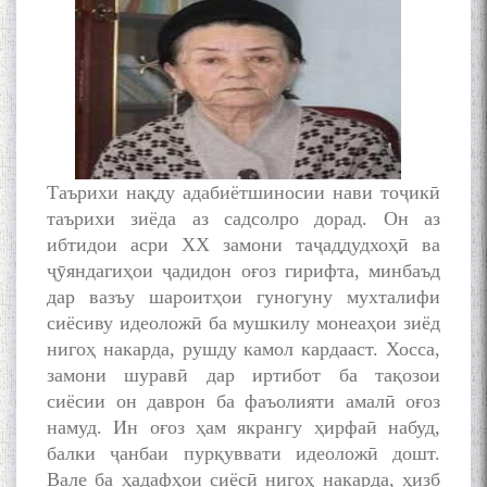
Таърихи нақду адабиётшиносии нави тоҷикӣ
таърихи зиёда аз садсолро дорад. Он аз
ибтидои асри XX замони таҷаддудхоҳӣ ва
ҷӯяндагиҳои ҷадидон оғоз гирифта, минбаъд
дар вазъу шароитҳои гуногуну мухталифи
сиёсиву идеоложӣ ба мушкилу монеаҳои зиёд
нигоҳ накарда, рушду камол кардааст. Хосса,
замони шуравӣ дар иртибот ба тақозои
сиёсии он даврон ба фаъолияти амалӣ оғоз
намуд. Ин оғоз ҳам якрангу ҳирфаӣ набуд,
балки ҷанбаи пурқуввати идеоложӣ дошт.
Вале ба ҳадафҳои сиёсӣ нигоҳ накарда, ҳизб