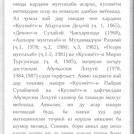
омода кардани мунтахаби асарҳо, куллиёти
интиқодии осор ва номаҳои адибон мебошад.
Аз ҷумла вай дар омодаи чоп кардани
«Куллиёт»-и Абдусалом Деҳотӣ (ҷ. 1, 1965),
«Девон»-и Суҳайлӣ Ҷавҳаризода (1968),
«Ашъори мунтахаб»-и Муҳаммадҷон Раҳимӣ
(ҷ.1, 1978; ҷ.2, 1980; ҷ.3, 1982), «Осори
мунтахаб» (ҷ.1-2, 1981) ва «Куллиёт»-и Мирзо
Турсунзода (ҷ. 4, 1985), маҷмуаи шеъру
достонҳои Абулқосим Лоҳутӣ (1978,
1984,1987) саҳм гирфтааст. Аммо хидмати вай
дар таҳияву нашри «Куллиёт»-и Пайрав
Сулаймонӣ ва «Куллиёт»-и ҳафтҷилдаи
Абулқосим Лоҳутӣ сазовор ба таъкиди махсус
мебошад. Аввалан, ин ду асар нашри
интиқодӣ буда, ба навъи худ дар
матншиносии тоҷикӣ аз корҳои аввалин ба
шумор меоянд. Сониян, бори аввал дар онҳо
кулли осори ин ду шоир асосан пурра фаро