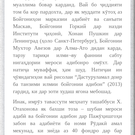
муаллима бовар карданд. Вай бо ҷиддияти
том ба кор пардохта, дар як муддати кӯтоҳ аз
Бойгониҳои марказии адабиёт ва санъати
Маскав, Бойгонии Горкий дар назди
Институти ҷаҳонӣ, Хонаи Пушкин дар
Ленинград (ҳоло Санкт-Петербург), Бойгонии
Мухтор Авезов дар Алма-Ато дидан карда,
тарзу тариқи илми¬ву фаннии сабту
нигаҳдории мероси адибонро омӯхт. Дар
натиҷа муваффақ ҳам шуд. Натиҷаи ин
ҷӯяндагиҳои вай рисолаи “Дастуруламал доир
ба танзими илмии бойгонии адибон” (2013)
гардид, ки дар зоти худаш ягона мебошад.
Инак, имрӯз тавассути меҳнату ташаббуси X.
Отахонова як бахши тоза – шубаи мероси
адабӣ ва бойгонии адибон дар Пажӯҳишгоҳи
забон ва адабиёти ба номи Рӯдакӣ амал
мекунад, ки зиёда аз 40 фондро дар бар