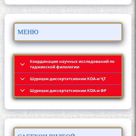
БО 4 000 000 СОМОНӢ
МЕНЮ
ПАЙКАРА ВА ОСОРХОНАИ
МӮЪМИН ҚАНОАТ СОХТА
ШУД!
Координация научных исследований по
таджикской филологии
Шyроҳои диссертатсионии КОА-и ҶТ
Кадамчо Худои Шарифзода
Шyроҳои диссертатсионии КОА-и ФР