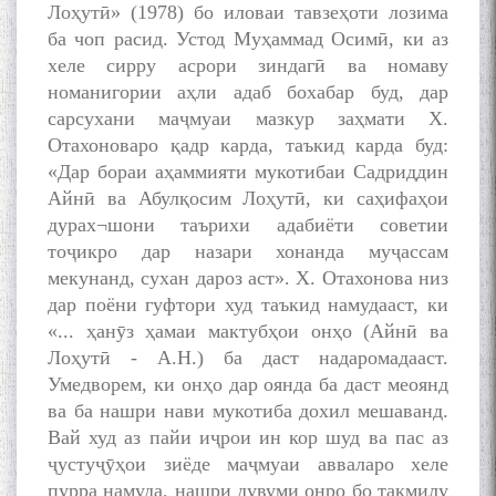
Лоҳутӣ» (1978) бо иловаи тавзеҳоти лозима
ба чоп расид. Устод Муҳаммад Осимӣ, ки аз
хеле сирру асрори зиндагӣ ва номаву
номанигории аҳли адаб бохабар буд, дар
сарсухани маҷмуаи мазкур заҳмати X.
Oтахоноваро қадр карда, таъкид карда буд:
«Дар бораи аҳаммияти мукотибаи Садриддин
Айнӣ ва Абулқосим Лоҳутӣ, ки саҳифаҳои
дурах¬шони таърихи адабиёти советии
тоҷикро дар назари хонанда муҷассам
мекунанд, сухан дароз аст». X. Отахонова низ
дар поёни гуфтори худ таъкид намудааст, ки
«... ҳанӯз ҳамаи мактубҳои онҳо (Айнӣ ва
Лоҳутӣ - А.Н.) ба даст надаромадааст.
Умедворем, ки онҳо дар оянда ба даст меоянд
ва ба нашри нави мукотиба дохил мешаванд.
Вай худ аз пайи иҷрои ин кор шуд ва пас аз
ҷустуҷӯҳои зиёде маҷмуаи авваларо хеле
пурра намуда, нашри дувуми онро бо такмилу