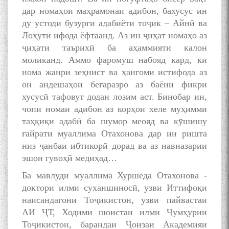
به عبارت دیگر: گفتگو با مومن
дар номаҳои маҳрамонаи адибон, бахусус ин
قناعت Mumin Qanoat
ду устоди бузурги адабиёти тоҷик – Айнӣ ва
Лоҳутӣ ифода ёфтаанд. Аз ин ҷиҳат номаҳо аз
ҷиҳати таърихӣ ба аҳаммияти калон
моликанд. Аммо фаромӯш набояд кард, ки
нома жанри зеҳнист ва ҳангоми истифода аз
он андешаҳои беғаразро аз баёни фикри
хусусӣ тафовут додан лозим аст. Бинобар ин,
Сухбати навқаламон бо
чопи номаи адибон аз корҳои хеле муҳимми
Муъмин Қаноат\Meeting of
таҳқиқи адабӣ ба шумор меояд ва кӯшишу
young talents with Mumyin
Kanoat
ғайрати муаллима Отахонова дар ин ришта
низ ҷанбаи ибтикорӣ дорад ва аз навназарии
эшон гувоҳӣ медиҳад…
Ба мавлуди муаллима Хуршеда Отахонова -
доктори илми суханшиносӣ, узви Иттифоқи
наисандагони Тоҷикистон, узви пайвастаи
The Persian Gulf Beautiful
АИ ҶТ, Ходими шоистаи илми Ҷумҳурии
poetry from Устод Мумин
Қаноат (Ustod Mumin Qanoat)
Тоҷикистон, барандаи Ҷоизаи Академияи