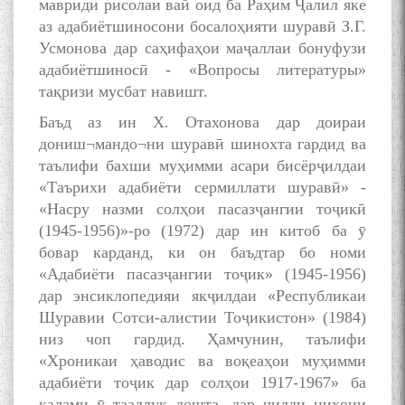
мавриди рисолаи вай оид ба Раҳим Ҷалил яке
аз адабиётшиносони босалоҳияти шуравӣ З.Г.
Усмонова дар саҳифаҳои маҷаллаи бонуфузи
адабиётшиносӣ - «Вопросы литературы»
тақризи мусбат навишт.
Баъд аз ин X. Отахонова дар доираи
дониш¬мандо¬ни шуравӣ шинохта гардид ва
таълифи бахши муҳимми асари бисёрҷилдаи
«Таърихи адабиёти сермиллати шуравӣ» -
«Насру назми солҳои пасазҷангии тоҷикӣ
(1945-1956)»-ро (1972) дар ин китоб ба ӯ
бовар карданд, ки он баъдтар бо номи
«Адабиёти пасазҷангии тоҷик» (1945-1956)
дар энсиклопедияи якҷилдаи «Республикаи
Шуравии Сотси-алистии Тоҷикистон» (1984)
низ чоп гардид. Ҳамчунин, таълифи
«Хроникаи ҳаводис ва воқеаҳои муҳимми
адабиёти тоҷик дар солҳои 1917-1967» ба
қалами ӯ тааллуқ дошта, дар ҷилди ниҳоии