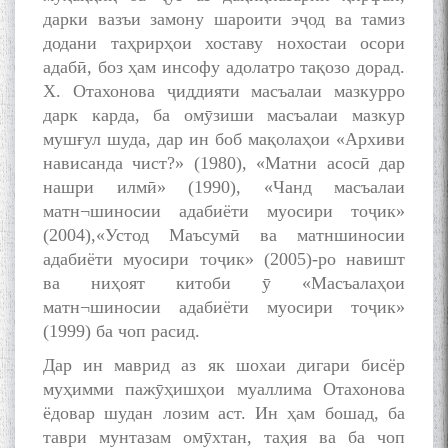
дарки вазъи замону шароити эҷод ва тамиз
додани таҳрирҳои хоставу нохостаи осори
адабӣ, боз ҳам инсофу адолатро тақозо дорад.
Х. Отахонова ҷиддияти масъалаи мазкурро
дарк карда, ба омӯзиши масъалаи мазкур
мушғул шуда, дар ин боб мақолаҳои «Архиви
нависанда чист?» (1980), «Матни асосӣ дар
нашри илмӣ» (1990), «Чанд масъалаи
матн¬шиносии адабиёти муосири тоҷик»
(2004),«Устод Маъсумӣ ва матншиносии
адабиёти муосири тоҷик» (2005)-ро навишт
ва ниҳоят китоби ӯ «Масъалаҳои
матн¬шиносии адабиёти муосири тоҷик»
(1999) ба чоп расид.
Дар ин маврид аз як шохаи дигари бисёр
муҳимми пажӯҳишҳои муаллима Отахонова
ёдовар шудан лозим аст. Ин ҳам бошад, ба
таври мунтазам омӯхтан, таҳия ва ба чоп