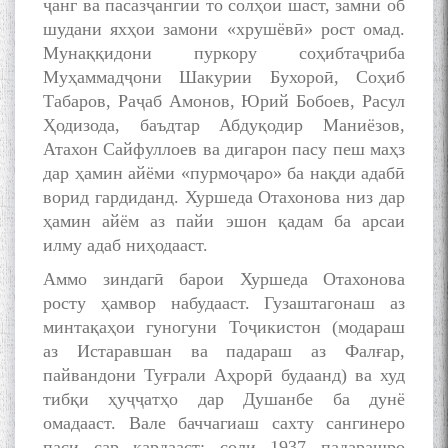
ҷанг ва пасазҷангии то солҳои шаст, замни об
шудани яхҳои замони «хрушёвӣ» рост омад.
Мунаққидони пуркору соҳибтаҷриба
Муҳаммадҷони Шакурии Бухороӣ, Соҳиб
Табаров, Раҷаб Амонов, Юрий Бобоев, Расул
Ҳодизода, баъдтар Абдуқодир Маниёзов,
Атахон Сайфуллоев ва дигарон пасу пеш маҳз
дар ҳамин айёми «пурмоҷаро» ба нақди адабӣ
ворид гардиданд. Хуршеда Отахонова низ дар
ҳамин айём аз пайи эшон қадам ба арсаи
илму адаб ниҳодааст.
Аммо зиндагӣ барои Хуршеда Отахонова
росту ҳамвор набудааст. Гузаштагонаш аз
минтақаҳои гуногуни Тоҷикистон (модараш
аз Истаравшан ва падараш аз Фалғар,
пайвандони Туғрали Аҳрорӣ будаанд) ва худ
тибқи ҳуҷҷатҳо дар Душанбе ба дунё
омадааст. Вале баччагиаш сахту сангинеро
паси сар кардааст: соли 1937 падарашро