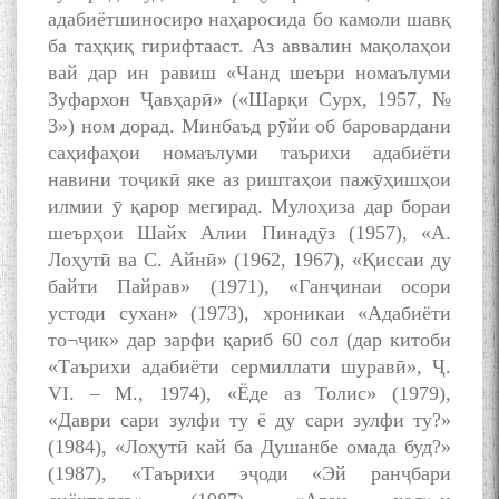
адабиётшиносиро наҳаросида бо камоли шавқ
ба таҳқиқ гирифтааст. Аз аввалин мақолаҳои
вай дар ин равиш «Чанд шеъри номаълуми
Зуфархон Ҷавҳарӣ» («Шарқи Сурх, 1957, №
3») ном дорад. Минбаъд рӯйи об баровардани
саҳифаҳои номаълуми таърихи адабиёти
навини тоҷикӣ яке аз риштаҳои пажӯҳишҳои
илмии ӯ қарор мегирад. Мулоҳиза дар бораи
шеърҳои Шайх Алии Пинадӯз (1957), «А.
Лоҳутӣ ва С. Айнӣ» (1962, 1967), «Қиссаи ду
байти Пайрав» (1971), «Ганҷинаи осори
устоди сухан» (1973), хроникаи «Адабиёти
то¬ҷик» дар зарфи қариб 60 сол (дар китоби
«Таърихи адабиёти сермиллати шуравӣ», Ҷ.
VI. – М., 1974), «Ёде аз Толис» (1979),
«Даври сари зулфи ту ё ду сари зулфи ту?»
(1984), «Лоҳутӣ кай ба Душанбе омада буд?»
(1987), «Таърихи эҷоди «Эй ранҷбари