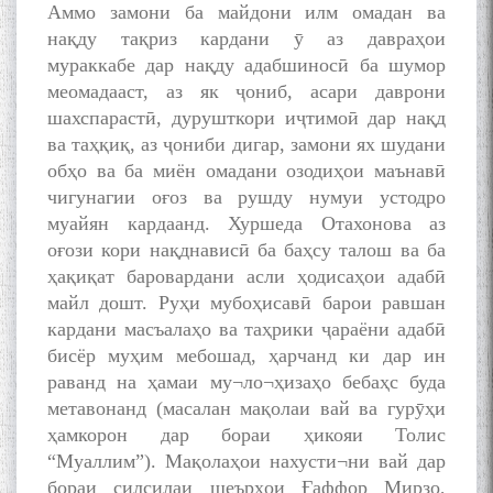
Аммо замони ба майдони илм омадан ва
нақду тақриз кардани ӯ аз давраҳои
мураккабе дар нақду адабшиносӣ ба шумор
меомадааст, аз як ҷониб, асари даврони
шахспарастӣ, дурушткори иҷтимоӣ дар нақд
ва таҳқиқ, аз ҷониби дигар, замони ях шудани
обҳо ва ба миён омадани озодиҳои маънавӣ
чигунагии оғоз ва рушду нумуи устодро
муайян кардаанд. Хуршеда Отахонова аз
оғози кори нақднависӣ ба баҳсу талош ва ба
ҳақиқат баровардани асли ҳодисаҳои адабӣ
майл дошт. Руҳи мубоҳисавӣ барои равшан
кардани масъалаҳо ва таҳрики ҷараёни адабӣ
бисёр муҳим мебошад, ҳарчанд ки дар ин
раванд на ҳамаи му¬ло¬ҳизаҳо бебаҳс буда
метавонанд (масалан мақолаи вай ва гурӯҳи
ҳамкорон дар бораи ҳикояи Толис
“Муаллим”). Мақолаҳои нахусти¬ни вай дар
бораи силсилаи шеърҳои Ғаффор Мирзо,