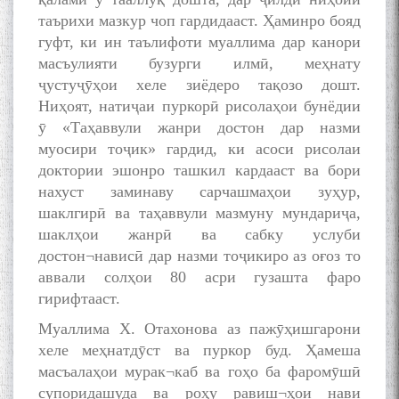
таърихи мазкур чоп гардидааст. Ҳаминро бояд
гуфт, ки ин таълифоти муаллима дар канори
масъулияти бузурги илмӣ, меҳнату
ҷустуҷӯҳои хеле зиёдеро тақозо дошт.
Ниҳоят, натиҷаи пуркорӣ рисолаҳои бунёдии
ӯ «Таҳаввули жанри достон дар назми
муосири тоҷик» гардид, ки асоси рисолаи
доктории эшонро ташкил кардааст ва бори
нахуст заминаву сарчашмаҳои зуҳур,
шаклгирӣ ва таҳаввули мазмуну мундариҷа,
шаклҳои жанрӣ ва сабку услуби
достон¬нависӣ дар назми тоҷикиро аз оғоз то
аввали солҳои 80 асри гузашта фаро
гирифтааст.
Муаллима X. Отахонова аз пажӯҳишгарони
хеле меҳнатдӯст ва пуркор буд. Ҳамеша
масъалаҳои мурак¬каб ва гоҳо ба фаромӯшӣ
супоридашуда ва роҳу равиш¬ҳои нави