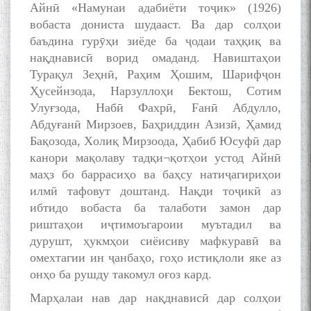
Айнӣ «Намунаи адабиёти тоҷик» (1926)
вобаста дониста шудааст. Ва дар солҳои
баъдина гурӯҳи зиёде ба ҷодаи таҳқиқ ва
нақднависӣ ворид омаданд. Навиштаҳои
Турақул Зеҳнӣ, Раҳим Ҳошим, Шарифҷон
Ҳусейнзода, Нарзуллоҳи Бектош, Сотим
Улуғзода, Набӣ Фахрӣ, Fанӣ Абдулло,
Абдуғанӣ Мирзоев, Баҳриддин Азизӣ, Ҳамид
Бақозода, Xолиқ Мирзоода, Ҳабиб Юсуфӣ дар
канори мақолаву тадқи¬қотҳои устод Айнӣ
маҳз бо баррасиҳо ва баҳсу натиҷагириҳои
илмӣ тафовут доштанд. Нақди тоҷикӣ аз
ибтидо вобаста ба талаботи замон дар
риштаҳои иҷтимоъгароии муътадил ва
дурушт, ҳукмҳои сиёисиву мафкуравӣ ва
омехтагии ин ҷанбаҳо, гоҳо истиқлоли яке аз
онҳо ба рушду такомул оғоз кард.
Марҳалаи нав дар нақднависӣ дар солҳои