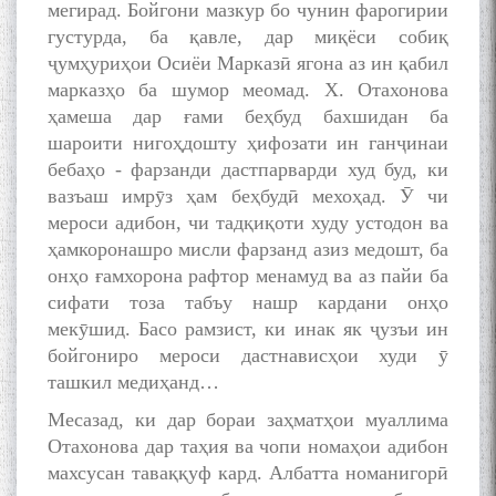
мегирад. Бойгони мазкур бо чунин фарогирии
густурда, ба қавле, дар миқёси собиқ
ҷумҳуриҳои Осиёи Марказӣ ягона аз ин қабил
марказҳо ба шумор меомад. X. Отахонова
ҳамеша дар ғами беҳбуд бахшидан ба
шароити нигоҳдошту ҳифозати ин ганҷинаи
бебаҳо - фарзанди дастпарварди худ буд, ки
вазъаш имрӯз ҳам беҳбудӣ мехоҳад. Ӯ чи
мероси адибон, чи тадқиқоти худу устодон ва
ҳамкоронашро мисли фарзанд азиз медошт, ба
онҳо ғамхорона рафтор менамуд ва аз пайи ба
сифати тоза табъу нашр кардани онҳо
мекӯшид. Басо рамзист, ки инак як ҷузъи ин
бойгониро мероси дастнависҳои худи ӯ
ташкил медиҳанд…
Месазад, ки дар бораи заҳматҳои муаллима
Отахонова дар таҳия ва чопи номаҳои адибон
махсусан таваққуф кард. Албатта номанигорӣ