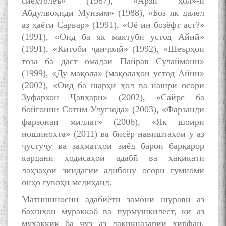
сиёҳтолеъ» (1987), «Арзи ҳол»-и
Абдулвоҳиди Мунзим» (1988), «Боз як далел
аз ҳаёти Сарвар» (1991), «Оё ин бозёфт аст?»
(1991), «Оид ба як мактуби устод Айнӣ»
(1991), «Китоби ҷанҷолӣ» (1992), «Шеърҳои
тоза ба даст омадаи Пайрав Сулаймонӣ»
(1999), «Ду мақола» (мақолаҳои устод Айнӣ»
(2002), «Оид ба шарҳи ҳол ва нашри осори
Зуфархон Ҷавҳарӣ» (2002), «Сайре ба
бойгонии Сотим Улуғзода» (2003), «Фарзанди
фарзонаи миллат» (2006), «Як шоири
ношинохта» (2011) ва бисёр навиштаҳои ӯ аз
ҷустуҷӯ ва заҳматҳои зиёд барои барқарор
кардани ҳодисаҳои адабӣ ва ҳақиқати
лаҳзаҳои зиндагии адибону осори гумноми
онҳо гувоҳӣ медиҳанд.
Матншиносии адабиёти замони шуравӣ аз
бахшҳои мураккаб ва пурмушкилест, ки аз
муҳаққиқ ба ҷуз аз дақиқназарии ҳирфаӣ,