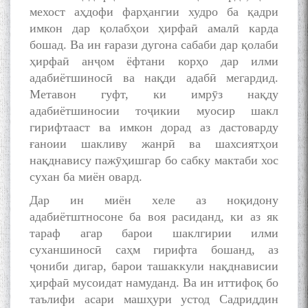
мехост аҳдофи фарҳангии худро ба қадри
имкон дар қолабҳои ҳирфаӣ амалӣ карда
бошад. Ва ин ғарази дугона сабаби дар қолаби
ҳирфаӣ анҷом ёфтани корҳо дар илми
адабиётшиносӣ ва нақди адабӣ мегардид.
Метавон гуфт, ки имрӯз нақду
адабиётшиносии тоҷикии муосир шакл
гирифтааст ва имкон дорад аз дастоварду
ғаноии шакливу жанрӣ ва шахсиятҳои
нақднавису пажӯҳишгар бо сабку мактаби хос
сухан ба миён овард.
Дар ин миён хеле аз ноқидону
адабиётштносоне ба воя расиданд, ки аз як
тараф агар барои шаклгирии илми
суханшиносӣ саҳм гирифта бошанд, аз
ҷониби дигар, барои ташаккули нақднависии
ҳирфаӣ мусоидат намуданд. Ва ин иттифоқ бо
таълифи асари машҳури устод Садриддин