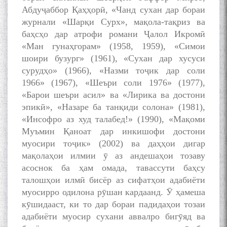
Абдуҷаббор Қаҳҳорӣ, «Чанд сухан дар бораи
журнали «Шарқи Сурх», мақола-тақриз ва
баҳсҳо дар атрофи романи Ҷалол Икромӣ
«Maн гунаҳгорам» (1958, 1959), «Симои
шоири бузург» (1961), «Сухан дар хусуси
сурудҳо» (1966), «Назми тоҷик дар соли
1966» (1967), «Шеъри соли 1976» (1977),
«Барои шеъри асил» ва «Лирика ва достони
эпикӣ», «Назаре ба танқиди солона» (1981),
«Инсофро аз худ талабед!» (1990), «Мақоми
Муъмин Қаноат дар инкишофи достони
муосири тоҷик» (2002) ва даҳҳои дигар
мақолаҳои илмии ӯ аз андешаҳои тозаву
асоснок ба ҳам омада, тавассути баҳсу
талошҳои илмӣ бисёр аз сифатҳои адабиёти
муосирро одилона рӯшан кардаанд. Ӯ ҳамеша
кӯшидааст, ки то дар бораи падидаҳои тозаи
адабиёти муосир сухани аввалро бигӯяд ва