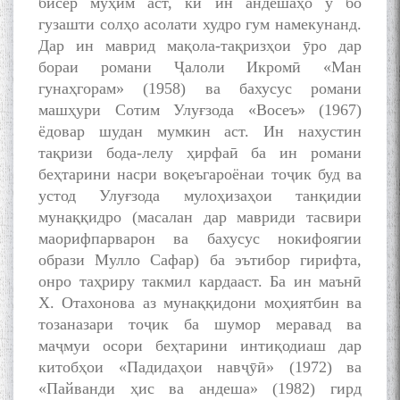
бисёр муҳим аст, ки ин андешаҳо ӯ бо
гузашти солҳо асолати худро гум намекунанд.
Дар ин маврид мақола-тақризҳои ӯро дар
бораи романи Ҷалоли Икромӣ «Ман
гунаҳгорам» (1958) ва бахусус романи
машҳури Сотим Улуғзода «Восеъ» (1967)
ёдовар шудан мумкин аст. Ин нахустин
тақризи бода-лелу ҳирфаӣ ба ин романи
беҳтарини насри воқеъгароёнаи тоҷик буд ва
устод Улуғзода мулоҳизаҳои танқидии
мунаққидро (масалан дар мавриди тасвири
маорифпарварон ва бахусус нокифоягии
образи Мулло Сафар) ба эътибор гирифта,
онро таҳриру такмил кардааст. Ба ин маънӣ
X. Отахонова аз мунаққидони моҳиятбин ва
тозаназари тоҷик ба шумор меравад ва
маҷмуи осори беҳтарини интиқодиаш дар
китобҳои «Падидаҳои навҷӯӣ» (1972) ва
«Пайванди ҳис ва андеша» (1982) гирд