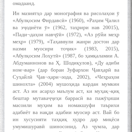
омадаанд.
Ин мазиятҳо дар монография ва рисолаҳои ӯ
«Абулқосим Фирдавсӣ» (1960), «Раҳим Ҷалил
ва эҷодиёти ӯ» (1962, таҳрири нав 20015),
«Пади¬даҳои навҷӯӣ» (1972), «Аз рӯйи меҳр
меҳр» (1979), «Таҳаввули жанри достон дар
назми муосири тоҷик» (1983, 2015),
«Абулқосим Лоҳутӣ» (1987, бо ҳамқаламии А.
Абдуманнонов ва Ҳ. Шодиқулов), «Ду адиби
ном¬вар» (дар бораи Зуфархон Ҷавҳарӣ ва
Суҳайлӣ Ҷав¬ҳари¬зода, 2002), «Чеҳраҳои
шинохта» (2004) мушоҳида кардан мумкин
аст. Аз ин асарҳо маълум аст, ки муҳақ¬қиқ
бештар мутаваҷҷеҳи баррасӣ ва пажӯҳиши
масоили муҳим ва номакшуфи таърихи
адабиёт ва нақди адабии муосир аст. Вай бо
ин хусусияти таҳқиқ худро дар миқёси
умумишуравӣ шиносонид. Аз ҷумла, дар