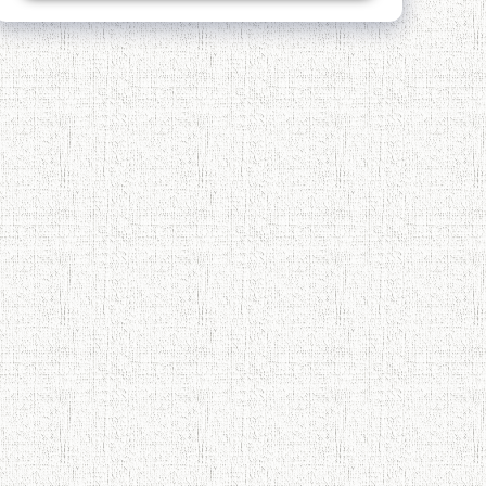
Қадамҷо - Лоҳутӣ
4-уми декабр- зодрӯзи шоири
абадзинда Абулқосим Лоҳутӣ