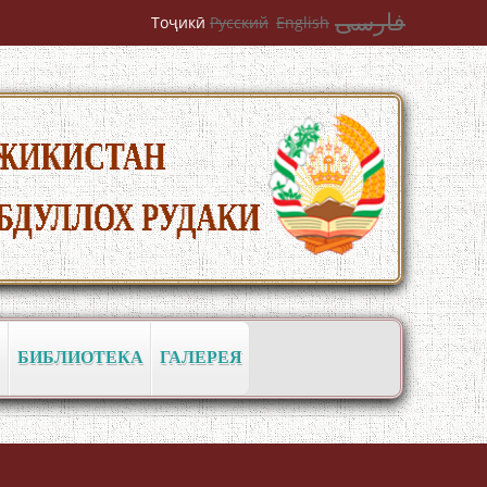
فارسی
Тоҷикӣ
Русский
English
به عبارت دیگر: گفتگو با مومن قناعت
Mumin Qanoat
БИБЛИОТЕКА
ГАЛЕРЕЯ
Сухбати навқаламон бо Муъмин
Қаноат\Meeting of young talents with
Mumyin Kanoat