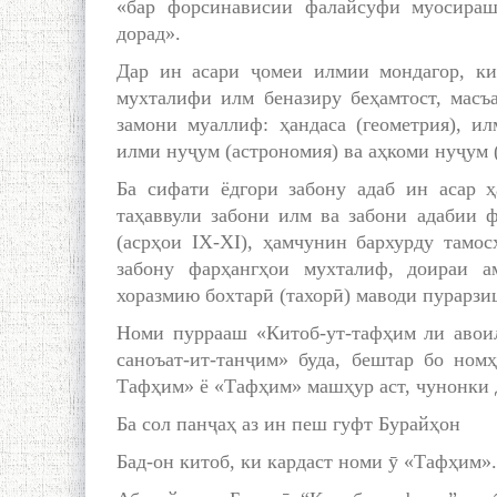
«бар форсинависии фалайсуфи муосираш
дорад».
Дар ин асари ҷомеи илмии мондагор, ки
мухталифи илм беназиру беҳамтост, мас
замони муаллиф: ҳандаса (геометрия), ил
илми нуҷум (астрономия) ва аҳкоми нуҷум 
Ба сифати ёдгори забону адаб ин асар 
таҳаввули забони илм ва забони адабии 
(асрҳои IX-XI), ҳамчунин бархурду тамо
забону фарҳангҳои мухталиф, доираи а
хоразмию бохтарӣ (тахорӣ) маводи пурарзи
Номи пуррааш «Китоб-ут-тафҳим ли авоил
саноъат-ит-танҷим» буда, бештар бо ном
Тафҳим» ё «Тафҳим» машҳур аст, чунонки 
Ба сол панҷаҳ аз ин пеш гуфт Бурайҳон
Бад-он китоб, ки кардаст номи ӯ «Тафҳим».