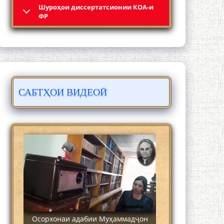
Шyроҳои диссертатсионии КОА-и
Кадамчо Худои Шарифзода
ФР
САБТҲОИ ВИДЕОӢ
Сайре дар Осорхона Муҳаммадҷон
Раҳимӣ
Осорхонаи адабии Муҳаммадҷон