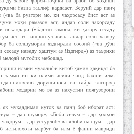
а ду забон: форсӣ-тоҷикӣ ва арабӣ бо хоҳиши
уқими Ғазна таълиф кардааст. Берунӣ дар панҷ
(«ва ба рӯзгори мо, ки чаҳорсаду бист аст аз
ҷуми моҳи рамазон аст, андар соли чаҳорсаду
и искандарӣ («бад-ин замона, ки ҳазору сесаду
тум аст аз тишрин-ул-аввал андар соли ҳазору
бор ба солшумории яздгирдии сосонӣ («ва рӯзи
 сесаду наваду ҳаштум аз Яздгирд») аз таърихи
29 мелодӣ мутобиқ мебошад.
игориши илмии муаллифи китоб ҳамин ҳақиқат ба
ар замми ин ки олими асили чанд бахши илм:
аъданшиносию дорушиносӣ ва ғайра эътироф
забони модарии мо ва аз нахустин поягузорони
 як муқаддимаи кӯтоҳ ва панҷ боб иборат аст:
увум – дар шумор»; «Боби севум – дар ҳолҳои
 чаҳорум – дар устурлоб» ва «Боби панҷум – дар
б истилоҳоти марбут ба илм ё фанни мавриди