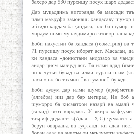
баҳсро дар 530 пурсишу посух шарҳ додааст
Дар муқаддима нигоранда ба мақсади та
илми маъруфи замонаш: ҳандасаву шумор в
ибтидо кардам ба ҳандаса, пас ба шумор, п
мардум номи мунаҷҷимиро сазовор нашавад,
Боби нахустин ба ҳандаса (геометрия) ва
71 пурсишу посух иборат аст. Масалан, да
ки ҳандаса «донистани андозаҳо ва чанди
андар ҷисм мавҷуд аст. Ва илми адад (яъне
он-к ҷузъӣ бувад ва илми сурати олам (яъ
паси он-к бо тахмин ва гумоне бувад».
Боби дувум дар илми шумор (арифметика
(алгебра) низ дар бар мегирад. Ин боб 
шуморро ба қисматҳои назарӣ ва амалӣ ҷ
(воҳид) оғоз кардааст. Ӯ якиро мафҳуми
таъриф додааст: «(Адад – Ҳ.С) ҷумлаест аз
берун оварданд ва гуфтанд, ки адад нест
бораи адад ва анвоъи он маълумоти муфасс