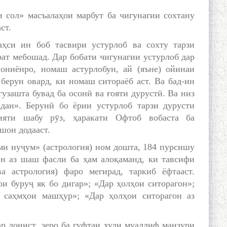
 сол» масъалаҳои марбут ба чигунагии сохтану
ст.
аҳси ин боб тасвири устурлоб ва сохту тарзи
рат мебошад. Дар бобати чигунагии устурлоб дар
нониёнро, номаш астурлобун, ай (яъне) ойинаи
берун овард, ки номаш ситораёб аст. Ва бад-ин
 гузашта бувад ба осонӣ ва ғояти дурустӣ. Ва низ
дан». Берунӣ бо ёрии устурлоб тарзи дурусти
ияти шабу рӯз, ҳаракати Офтоб вобаста ба
шон додааст.
и нуҷум» (астрология) ном дошта, 184 пурсишу
ин аз шаш фасли ба ҳам алоқаманд, ки тавсифи
а астрология) фаро мегирад, таркиб ёфтааст.
и буруҷ як бо дигар»; «Дар ҳолҳои ситорагон»;
р саҳмҳои машҳур»; «Дар ҳолҳои ситорагон аз
р донист, зеро ба гуфтаи худи муаллиф манзури