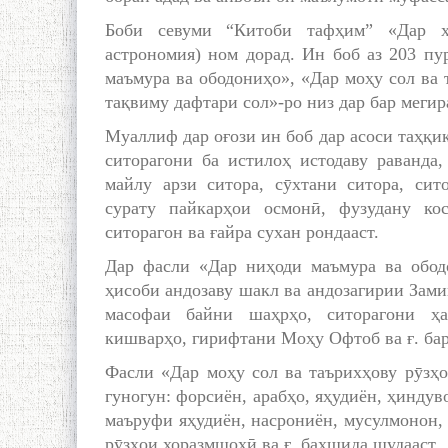
Боби севуми “Китоби тафҳим” «Дар ҳ
астрономия) ном дорад. Ин боб аз 203 пу
маъмура ва ободониҳо», «Дар моҳу сол ва
тақвиму дафтари сол»-ро низ дар бар мегир
Муаллиф дар оғози ин боб дар асоси таҳқи
ситорагони ба истилоҳ истодаву раванда,
майлу арзи ситора, сӯхтани ситора, сит
сурату пайкарҳои осмонӣ, фузудану ко
ситорагон ва ғайра сухан рондааст.
Дар фасли «Дар ниҳоди маъмура ва ободо
ҳисоби андозаву шакл ва андозагирии Замин
масофаи байни шаҳрҳо, ситорагони ҳ
кишварҳо, гирифтани Моҳу Офтоб ва ғ. бар
Фасли «Дар моҳу сол ва таърихҳову рӯзҳ
гуногун: форсиён, арабҳо, яҳудиён, ҳиндув
маъруфи яҳудиён, насрониён, мусулмонон, 
рӯзҳои хоразмшоҳӣ ва ғ. бахшида шудааст.