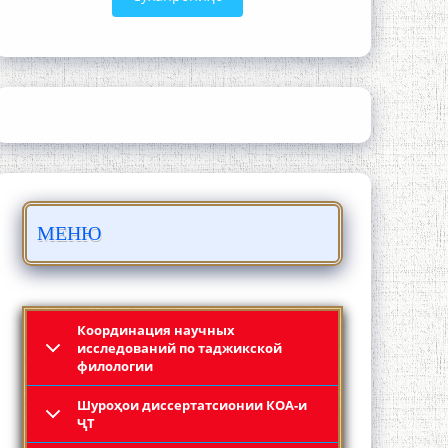
ШАРҲИ МУЛОҚОТ БО АҲЛИ ИЛМ ВА
МАОРИФИ КИШВАР АЗ ҶОНИБИ
ОЛИМОНИ АКАДЕМИЯИ МИЛЛИИ
ИЛМҲОИ ТОҶИКИСТОН
МЕНЮ
БО 4 000 000 СОМОНӢ ПАЙКАРА ВА
ОСОРХОНАИ МӮЪМИН ҚАНОАТ
СОХТА ШУД!
Координация научных
исследований по таджикской
филологии
Шyроҳои диссертатсионии КОА-и
ҶТ