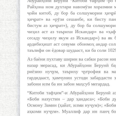
Абурайҳони Берунӣ “Китоби тафҳим”-ро б
Райҳона ном духтари навомӯзи хоразмии м
ҷойи китоб, ду бор ба солшумории ҳиҷрӣ 
ҳиҷрат» ва «рӯзи сешанбе, ки бисту пан
бистум аз ҳиҷрат»), ду бор ба солшумори
чиҳил аст аз таърихи Искандар» ва «ҳаф
сесаду чиҳилу якум аз Искандар») ва як 
ардибиҳишт аст севуми обонмоҳ андар соли
таълифи он ёдовар шудааст, ки ба соли 10
Аз баёни пухтаву ширин ва сабки расои н
назар мерасад, ки Абурайҳони Берунӣ б
риёзию нуҷум, таъриху ҷуғрофия ва м
гардидааст, ҳамчунин устоди забардасти 
забони илм ба ин забон маҳсуб мегардад.
“Китоби тафҳим”-и Абурайҳони Берунӣ аз
«Боби нахустин – дар ҳандаса»; «Боби д
Осмону Замин (ҳайат, илми нуҷум)»; «Боби
аҳкоми нуҷум». Муаллиф дар ин панҷ бо