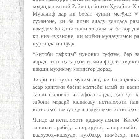
хоҳандаи китоб Райҳона бинти Ҳусайни Хор
Муаллиф дар ин бобат чунин мегӯяд: «
суханоне, ки ба илми ададу ҳандаса рав
намудем ба донистани тақвим ва ба кор до
ки низ суханоне, ки миёни мунаҷҷимон ра
пурсанда ин буд».
“Китоби тафҳим” чунонки гуфтем, бар з
дорад, аз шоҳасарҳои илмии форсӣ-тоҷикис
нақши муҳимму мондагор дорад.
Зикри ин нукта муҳим аст, ки ба андеша
асар ҳангоми баёни матлаби илмӣ аз кали
таври фаровон истифода карда, ҳар ҷо, к
забони модарӣ калимаву истилоҳоти нав
истилоҳот имрӯз ҷузъи муҳимми истилоҳот
Чанде аз истилоҳоти қадиму асили “Китоб
занонаи арабӣ), канорирӯзӣ, каноришабӣ, 
кадхузоҳ=кадхудо, нуҳбаҳр, нимбаҳр, ним