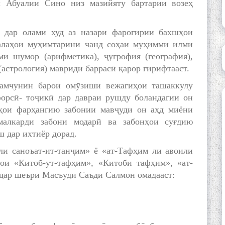
 Абуалии Сино низ мазийяту бартарии возеҳ
 дар олами худ аз назари фарогирии бахшҳои
ъалаҳои муҳимтарини чанд соҳаи муҳимми илми
ми шумор (арифметика), ҷуғрофия (география),
(астрология) мавриди баррасӣ қарор гирифтааст.
ҳамчунин барои омӯзиши вежагиҳои ташаккулу
форсӣ- тоҷикӣ дар давраи рушду боландагии он
сҳои фарҳангию забонии мавҷуди он аҳд миёни
малкарди забони модарӣ ва забонҳои суғдию
ш дар ихтиёр дорад.
и саноъат-ит-танҷим» ё «ат-Тафҳим ли авоили
ҳои «Китоб-ут-тафҳим», «Китоби тафҳим», «ат-
дар шеъри Масъуди Саъди Салмон омадааст: