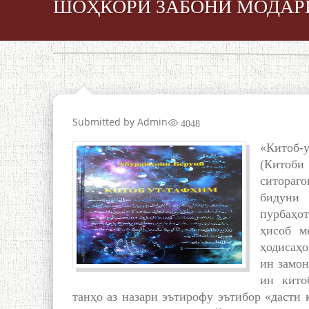
ШОҲКОРИ ЗАБОНИ МОДАР
Submitted by
Admin
4048
«Китоб-
(Китоби
ситораго
бидуни
пурбаҳо
ҳисоб м
ҳодисаҳо
ин замон
ин кито
танҳо аз назари эътирофу эътибор «дасти