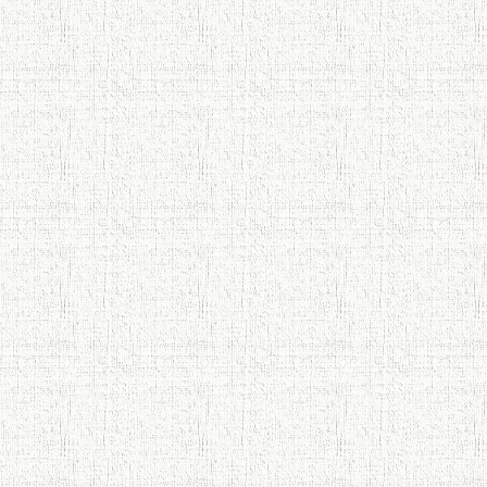
Осорхонаи Мирзо Турсунзода
Каратог
110 солагии шоири халқии
Тоҷикистон Мирзо Турсунзода / Mirzo
Tursunzoda