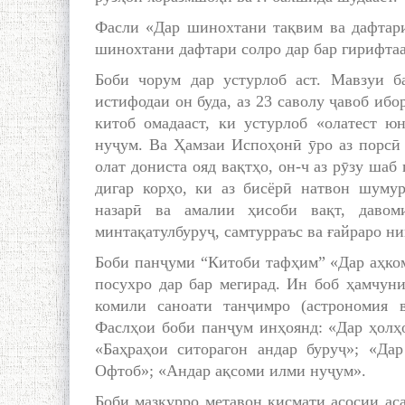
Фасли «Дар шинохтани тақвим ва дафтари
шинохтани дафтари солро дар бар гирифтаа
Боби чорум дар устурлоб аст. Мавзуи б
истифодаи он буда, аз 23 саволу ҷавоб ибо
китоб омадааст, ки устурлоб «олатест ю
нуҷум. Ва Ҳамзаи Испоҳонӣ ӯро аз порсӣ 
олат дониста ояд вақтҳо, он-ч аз рӯзу шаб
дигар корҳо, ки аз бисёрӣ натвон шумур
назарӣ ва амалии ҳисоби вақт, давом
минтақатулбуруҷ, самтурраъс ва ғайраро ни
Боби панҷуми “Китоби тафҳим” «Дар аҳком
посухро дар бар мегирад. Ин боб ҳамчун
комили саноати танҷимро (астрономия в
Фаслҳои боби панҷум инҳоянд: «Дар ҳолҳо
«Баҳраҳои ситорагон андар буруҷ»; «Да
Офтоб»; «Андар ақсоми илми нуҷум».
Боби мазкурро метавон қисмати асосии аса