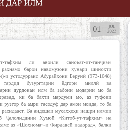
Ӣ ДАР ИЛМ
JUL
01
2023
ут-тафҳим ли авоили саноъат-ит-танҷим»
 раҳнамо барои навомӯзони ҳунари шинохти
н)-и устодурраис Абурайҳони Берунӣ (973-1048)
 тардид бузургтарин ёдгори миллӣ ва
тарин дурдонаи илм ба забони модарии мо ба
еравад, ки ба бахти мардуми мо, аз тӯфони
и рӯзгор ба амри тасодуф дар амон монда, то ба
 расидааст. Ба андешаи мусаҳҳеҳи нашри илмии
б Ҷалолиддини Ҳумоӣ «Китоб-ут-тафҳим» на
 каме аз «Шоҳнома»-и Фирдавсӣ надорад», балки