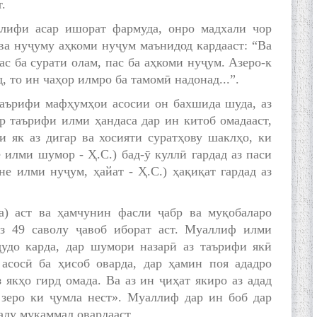
.
ълифи асар ишорат фармуда, онро мадхали чор
а нуҷуму аҳкоми нуҷум маънидод кардааст: “Ва
ас ба сурати олам, пас ба аҳкоми нуҷум. Азеро-к
 то ин чаҳор илмро ба тамомӣ надонад...”.
 таърифи мафҳумҳои асосии он бахшида шуда, аз
р таърифи илми ҳандаса дар ин китоб омадааст,
и як аз дигар ва хосияти суратҳову шаклҳо, ки
 илми шумор - Ҳ.С.) бад-ӯ куллӣ гардад аз паси
не илми нуҷум, ҳайат - Ҳ.С.) ҳақиқат гардад аз
) аст ва ҳамчунин фасли ҷабр ва муқобаларо
аз 49 саволу ҷавоб иборат аст. Муаллиф илми
удо карда, дар шумори назарӣ аз таърифи якӣ
 асосӣ ба ҳисоб оварда, дар ҳамин поя ададро
 якҳо гирд омада. Ва аз ин ҷиҳат якиро аз адад
 зеро ки ҷумла нест». Муаллиф дар ин боб дар
алу мукаммал овардааст.