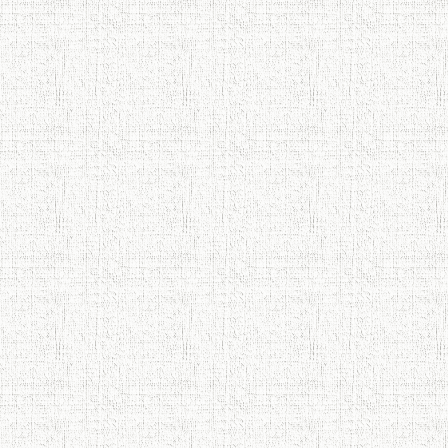
АБУЛҚОСИМ ЛОҲУТӢ / ABULQOSIM
LOHUTY/
Что знают в Ташкенте о Мирзо
Турсунзаде, чьим именем назвали
станцию метро?