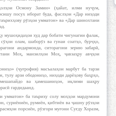
олҳои Осмону Замин» (ҳайат, илми нуҷум,
рсишу посух иборат буда, фаслҳои «Дар ниҳоди
 таърихҳову рӯзҳои умматон» ва «Дар шинохтани
ад.
қу мушоҳидаҳои худ дар бобати чигунагии фалак,
 сӯҳои олам, шаборӯз ва гунаи соатҳо, бурҷҳо,
орагони андармонда, ситорагони зерию забарӣ,
стани Моҳ, манзилҳои Моҳ, ҷавзаҳру авҷҳои
ниҳо» (ҷуғрофия) масъалаҳои марбут ба тарзи
, тулу арзи ободониҳо, ниҳоди дарёҳову баҳрҳо,
амешапайдо ва ҳамешаниҳон, иқлими шаҳру
расӣ гардидаанд.
ои умматон» ба таъриху солу моҳҳои мардумони
он, суриёниён, румиён, қибтиён ва ҷашну рӯзҳои
расмҳои порсиён, рӯзгори муғони Суғду Хоразм,