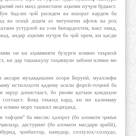
азмӣ низ маҳз донистани аҳкоми нуҷум будааст.
Чун бад-ин ҷой расидем ва ишорат кардем ба
ад ва огаҳӣ додем аз чигунагии афлок ва роҳ
штани устурлоб ва з-он бипардохтем, вақт омад,
вад, андар аҳкоми нуҷум ба ҷой орем, ки қасди
амми он ки аҳаммияти бузурги илмию таърихӣ
т, ки дар ташаккулу таҳаввули забони илмии мо
и аксари муҳаққиқони осори Берунӣ, муаллифи
маву истилоҳоти қадиму асили форсӣ-тоҷикӣ ба
и зарур донистааст, бо риояи қатъии қоидаҳои
 сохтааст. Бояд таъкид кард, ки ин калимаву
и илмии моро ташкил медиҳанд.
и тафҳим” ба мисли: ҳазорот (бо аломати ҷамъи
ҷавзаҳр, дастурият (бо аломати масдари арабӣ),
бурид, ҷонбахтор, намудор, солхузоҳ=солхудо,