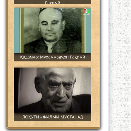
Раҳимӣ
Қадамҷо: Муҳаммадҷон Раҳимӣ
ЛОҲУТӢ - ФИЛМИ МУСТАНАД