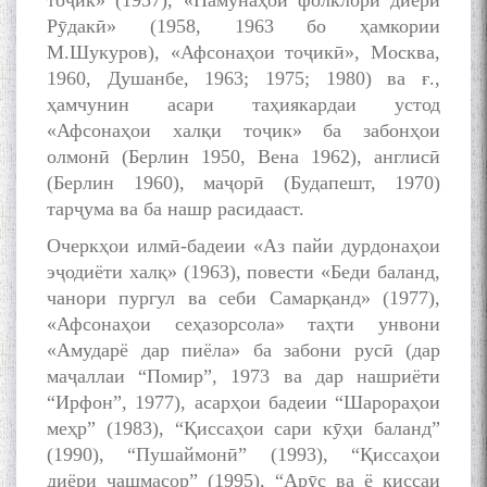
тоҷик» (1957), «Намунаҳои фолклори диёри
Рӯдакӣ» (1958, 1963 бо ҳамкории
М.Шукуров), «Афсонаҳои тоҷикӣ», Москва,
1960, Душанбе, 1963; 1975; 1980) ва ғ.,
ҳамчунин асари таҳиякардаи устод
«Афсонаҳои халқи тоҷик» ба забонҳои
олмонӣ (Берлин 1950, Вена 1962), англисӣ
(Берлин 1960), маҷорӣ (Будапешт, 1970)
тарҷума ва ба нашр расидааст.
Очеркҳои илмӣ-бадеии «Аз пайи дурдонаҳои
эҷодиёти халқ» (1963), повести «Беди баланд,
чанори пургул ва себи Самарқанд» (1977),
«Афсонаҳои сеҳазорсола» таҳти унвони
«Амударё дар пиёла» ба забони русӣ (дар
маҷаллаи “Помир”, 1973 ва дар нашриёти
“Ирфон”, 1977), асарҳои бадеии “Шарораҳои
меҳр” (1983), “Қиссаҳои сари кӯҳи баланд”
(1990), “Пушаймонӣ” (1993), “Қиссаҳои
диёри чашмасор” (1995), “Арӯс ва ё қиссаи