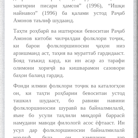
зангирии писари ҳамсоя” (1996), “Ишқи
найнавоз” (1996) ба қалами устод Раҷаб
Амонов таълиф шудаанд.
Таҳти роҳбарӣ ва иштироки бевоситаи Раҷаб
Амонов китоби чилҷилдаи фолклори тоҷик,
ки барои фолклоршиносии ҷаҳон низ
арзишманд аст, таҳия ва мураттаб гардидааст.
Бояд таъкид кард, ки ин асар аз тарафи
олимони хориҷӣ ва кишварамон сазовори
баҳои баланд гардид.
Фонди илмии фолклори тоҷик ва каталогҳои
он, ки таҳти роҳбарии бевоситаи устод
ташкил шудааст, бо равияи навини
фолклоршиносии шуравӣ ва байналмилалӣ,
яъне бо усули таҳлили миқдорӣ баррасӣ
намудани маводи филологӣ асос ёфтааст. Ин
усул дар фолклоршиносии байналмилалӣ
маъруф буда, он ҳамчунин дар