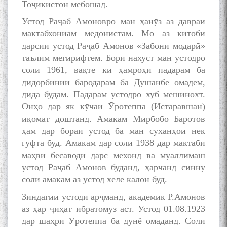
Тоҷикистон мебошад.
Устод Раҷаб Амоновро ман ҳанӯз аз давраи
мактабхониам медонистам. Мо аз китоби
дарсии устод Раҷаб Амонов «Забони модарӣ»
таълим мегирифтем. Бори нахуст ман устодро
соли 1961, вақте ки ҳамроҳи падарам ба
дидорбинии бародарам ба Душанбе омадем,
дида будам. Падарам устодро хуб мешинохт.
Онҳо дар як кӯчаи Ӯротеппа (Истаравшан)
иқомат доштанд. Амакам Мирбобо Баротов
ҳам дар бораи устод ба ман суханҳои нек
гуфта буд. Амакам дар соли 1938 дар мактаби
маҳви бесаводӣ дарс мехонд ва муаллимаш
устод Раҷаб Амонов буданд, ҳарчанд синну
соли амакам аз устод хеле калон буд.
Зиндагии устоди арҷманд, академик Р.Амонов
аз ҳар ҷиҳат ибратомӯз аст. Устод 01.08.1923
дар шаҳри Ӯротеппа ба дунё омаданд. Соли