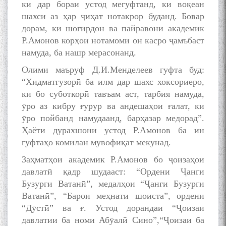
ки дар бораи устод мегуфтанд, ки воқеан
шахси аз ҳар ҷиҳат нотакрор буданд. Бовар
дорам, ки шогирдон ва пайравони академик
Р.Амонов корҳои нотамоми он касро ҷамъбаст
намуда, ба нашр мерасонанд.
Олими маъруф Д.И.Менделеев гуфта буд:
“Хидматгузорӣ ба илм дар шахс хоксориеро,
ки бо суботкорӣ тавъам аст, тарбия намуда,
ӯро аз кибру ғурур ва андешаҳои ғалат, ки
ӯро пойбанд намудаанд, барҳазар медорад”.
Ҳаёти дурахшони устод Р.Амонов ба ин
гуфтаҳо комилан мувофиқат мекунад.
Заҳматҳои академик Р.Амонов бо ҷоизаҳои
давлатӣ қадр шудааст: “Ордени Ҷанги
Бузурги Ватанӣ”, медалҳои “Ҷанги Бузурги
Ватанӣ”, “Барои меҳнати шоиста”, ордени
“Дӯстӣ” ва ғ. Устод дорандаи “Ҷоизаи
давлатии ба номи Абӯалӣ Сино”,“Ҷоизаи ба