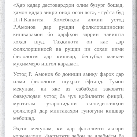
«Ҳар қадар дастовардҳои олим бузург бошад,
ҳамон қадар зикри онҳо осон аст», - гуфта буд
П.Л.Капитса. Комёбиҳои илмии устод
Р.Амонов дар рушди фолклоршиносии
кишварамон бо ҳарфҳои заррин навишта
хоҳад шуд. Таҳқиқоти он кас дар
фолклоршиносӣ ва рушди ин соҳаи илми
филология дар кишвар, бешубҳа мавқеи
муҳиммеро ишғол кардааст.
Устод Р. Амонов бо дониши амиқу фарох дар
илми филология шуҳрат ёфтанд. Гумон
мекунам, ки яке аз сабабҳои заковати
фавқулодаи устод ба ҷуз қобилияти фикрӣ,
мунтазам гузаронидани экспедитсияҳои
фолклорӣ дар минтақаҳои гуногуни кишвар
мебошад.
Эҳсос мекунам, ки дар фаъолияти аксари
кормандони Институти забон ва адабиёти ба