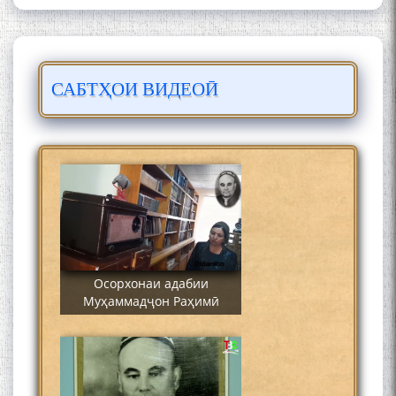
САБТҲОИ ВИДЕОӢ
Сайре дар Осорхона
Муҳаммадҷон Раҳимӣ
Осорхонаи адабии
Муҳаммадҷон Раҳимӣ