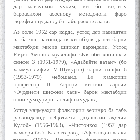
дар мавзуъҳои муҳим, ки бо таҳлилу
баррасиҳои асосноку методологӣ фаро
гирифта шудаанд, ба табъ расонидаанд.
Аз соли 1952 сар карда, устод дар навиштан
ва ба чоп расонидани китобҳои дарсӣ барои
мактабҳои миёна ширкат варзиданд. Устод
Раҷаб Амонов муаллифи «Китоби хониш»-и
синфи 3 (1951-1979), «Адабиёти ватан» (бо
ҳаммуаллифии М.Шукуров) барои синфи 6
(1953-1979) мебошанд. Бо ҳамкории
профессор В. Асрорӣ китоби дарсии
«Эҷодиёти шифоии халқ» барои мактабҳои
олии ҷумҳуриро таълиф намуданд.
Устод маҷмуаҳои фолклории зеринро ба табъ
расонидаанд: «Эҷодиёти даҳанакии аҳолии
Кӯлоб» (1956-1963), «Чистонҳо» (1957 дар
ҳамкорӣ бо Я.Калонтаров), «Афсонаҳои халқи