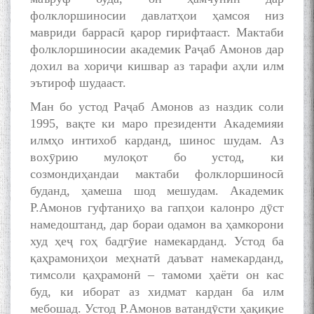
фолклоршиносии давлатҳои ҳамсоя низ
мавриди баррасӣ қарор гирифтааст. Мактаби
фолклоршиносии академик Раҷаб Амонов дар
дохил ва хориҷи кишвар аз тарафи аҳли илм
эътироф шудааст.
Ман бо устод Раҷаб Амонов аз наздик соли
1995, вақте ки маро президенти Академияи
илмҳо интихоб карданд, шинос шудам. Аз
вохӯрию мулоқот бо устод, ки
созмондиҳандаи мактаби фолклоршиносӣ
буданд, ҳамеша шод мешудам. Академик
Р.Амонов гуфтаниҳо ва гапҳои калонро дӯст
намедоштанд, дар бораи одамон ва ҳамкорони
худ ҳеҷ гоҳ бадгӯие намекарданд. Устод ба
қаҳрамониҳои меҳнатӣ даъват намекарданд,
тимсоли қаҳрамонӣ – тамоми ҳаёти он кас
буд, ки иборат аз хидмат кардан ба илм
мебошад. Устод Р.Амонов ватандӯсти ҳақиқие