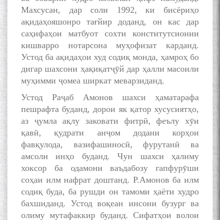
Махсусан, дар соли 1992, ки бисёриҳо
ақидаҳояшонро тағйир доданд, он кас дар
саҳифаҳои матбуот сохти конститутсионии
кишварро нотарсона муҳофизат карданд.
Устод ба ақидаҳои худ содиқ монда, ҳамроҳ бо
дигар шахсони ҳақиқатҷӯй дар ҳалли масоили
муҳимми ҷомеа ширкат меварзиданд.
Устод Раҷаб Амонов шахси ҳаматарафа
пешрафта буданд, дорои як қатор хусусиятҳо,
аз ҷумла ақлу заковати фитрӣ, феълу хӯи
қавӣ, қудрати анҷом додани корҳои
фавқулода, вазифашиносӣ, фурутанӣ ва
амсоли инҳо буданд. Чун шахси ҳалиму
хоксор ба одамони ваъдабозу гапфурӯши
соҳаи илм нафрат доштанд. Р.Амонов ба илм
содиқ буда, ба рушди он тамоми ҳаёти худро
бахшиданд. Устод воқеан инсони бузург ва
олиму мутафаккир буданд. Сифатҳои волои