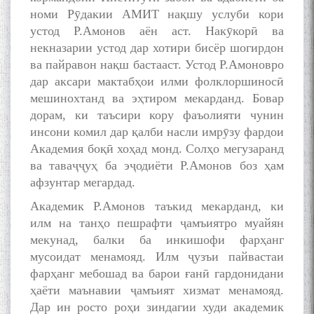
номи Рӯдакии АМИТ нақшу услуби кори
устод Р.Амонов аён аст. Накӯкорӣ ва
некназарии устод дар хотири бисёр шогирдон
ва пайравон нақш бастааст. Устод Р.Амоновро
дар аксари мактабҳои илми фолклоршиносӣ
мешинохтанд ва эҳтиром мекарданд. Бовар
дорам, ки таъсири кору фаъолияти чунин
инсони комил дар қалби насли имрӯзу фардои
Академия боқӣ хоҳад монд. Солҳо мегузаранд
ва таваҷҷуҳ ба эҷодиёти Р.Амонов боз ҳам
афзунтар мегардад.
Академик Р.Амонов таъкид мекарданд, ки
илм на танҳо пешрафти ҷамъиятро муайян
мекунад, балки ба инкишофи фарҳанг
мусоидат менамояд. Илм ҷузъи пайвастаи
фарҳанг мебошад ва барои ғанӣ гардонидани
ҳаёти маънавии ҷамъият хизмат менамояд.
БА МУНОСИБАТИ
БУЗУРГДОШТИ РӮЗИ РӮДАКӢ
Дар ин росто роҳи зиндагии худи академик