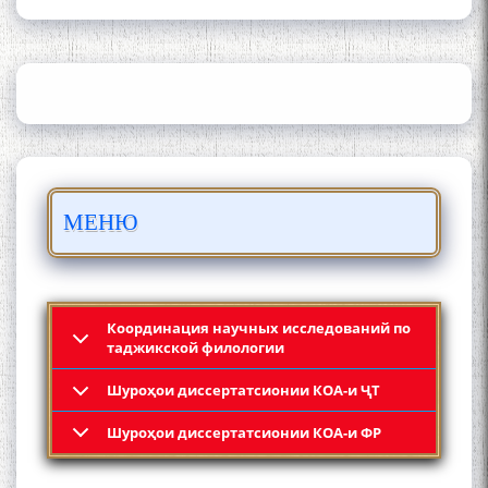
ИЛМ ВА МАОРИФИ КИШВАР
АЗ ҶОНИБИ ОЛИМОНИ
АКАДЕМИЯИ МИЛЛИИ
ИЛМҲОИ ТОҶИКИСТОН
БО 4 000 000 СОМОНӢ
МЕНЮ
ПАЙКАРА ВА ОСОРХОНАИ
МӮЪМИН ҚАНОАТ СОХТА
ШУД!
Координация научных исследований по
таджикской филологии
Шyроҳои диссертатсионии КОА-и ҶТ
Кадамчо Худои Шарифзода
Шyроҳои диссертатсионии КОА-и ФР