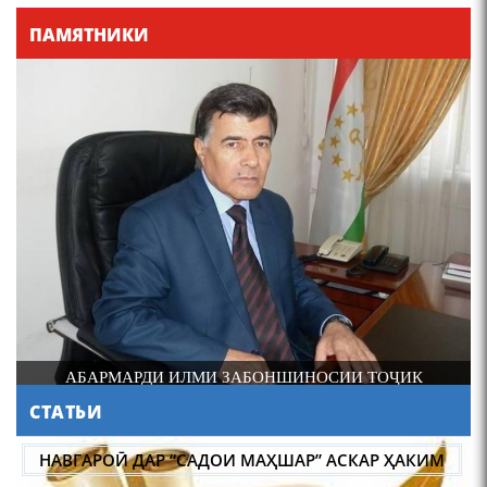
Қадамҷо - Лоҳутӣ
ПАМЯТНИКИ
4-уми декабр- зодрӯзи
шоири абадзинда Абулқосим
Лоҳутӣ
И
АБАРМАРДИ ИЛМИ ЗАБОНШИНОСИИ ТОҶИК
СТАТЬИ
АБУЛҚОСИМ ЛОҲУТӢ /
ABULQOSIM LOHUTY/
НАВГАРОӢ ДАР “САДОИ МАҲШАР” АСКАР ҲАКИМ