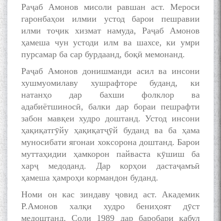
Раҷаб Амонов мисоли равшан аст. Мероси
гаронбаҳои илмии устод барои пешравии
илми тоҷик хизмат намуда, Раҷаб Амонов
ҳамеша чун устоди илм ва шахсе, ки умри
пурсамар ба сар бурдаанд, боқӣ мемонанд.
Раҷаб Амонов донишманди асил ва инсони
Дар Академияи миллии
хушмуомилаву хушрафторе буданд, ки
илмҳои Тоҷикистон бахшида
натанҳо дар бахши фолклор ва
ба 100-солагии мунаққиду
адабиётшиносӣ, балки дар бораи пешрафти
адабиётшинос Соҳиб
забон мавқеи худро доштанд. Устод инсони
Табаров ҳамоиши илмӣ-
назариявӣ баргузор гардид.
ҳақиқатгӯйу ҳақиқатҷӯй буданд ва ба ҳама
муносибати ягонаи хоксорона доштанд. Барои
муттаҳидии ҳамкорон пайваста кӯшиш ба
харҷ медоданд. Дар корҳои дастаҷамъӣ
МАВЛОНО ҶАЛОЛИДДИНИ
ҳамеша ҳамроҳи кормандон буданд.
БАЛХӢ БУЗУРГТАРИН
Номи он кас зиндаву ҷовид аст. Академик
МУТАФАККИР ВА ОРИФИ
ЗАБОНУ АДАБИ ТОҶИК
Р.Амонов халқи худро бениҳоят дӯст
медоштанд. Соли 1989 дар баробари қабул