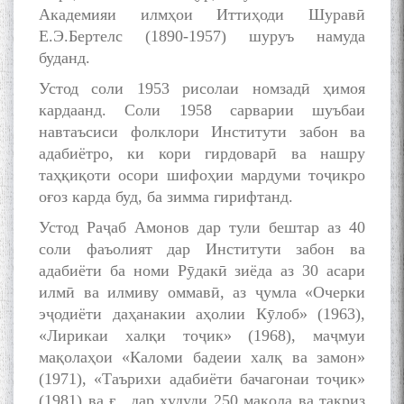
Академияи илмҳои Иттиҳоди Шуравӣ
Е.Э.Бертелс (1890-1957) шуруъ намуда
буданд.
Устод соли 1953 рисолаи номзадӣ ҳимоя
кардаанд. Соли 1958 сарварии шуъбаи
навтаъсиси фолклори Институти забон ва
адабиётро, ки кори гирдоварӣ ва нашру
таҳқиқоти осори шифоҳии мардуми тоҷикро
оғоз карда буд, ба зимма гирифтанд.
Устод Раҷаб Амонов дар тули бештар аз 40
соли фаъолият дар Институти забон ва
адабиёти ба номи Рӯдакӣ зиёда аз 30 асари
илмӣ ва илмиву оммавӣ, аз ҷумла «Очерки
эҷодиёти даҳанакии аҳолии Кӯлоб» (1963),
«Лирикаи халқи тоҷик» (1968), маҷмуи
мақолаҳои «Каломи бадеии халқ ва замон»
(1971), «Таърихи адабиёти бачагонаи тоҷик»
(1981) ва ғ., дар ҳудуди 250 мақола ва тақриз