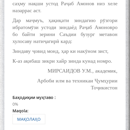
саҳму нақши устод Раҷаб Амонов низ хеле
назаррас аст.
The Persian Gulf Beautiful
poetry from Устод Мумин
Дар маҷмуъ, ҳақиқати зиндагию рӯзгори
Қаноат (Ustod Mumin Qanoat)
ибратомӯзи устоди зиндаёд Раҷаб Амоновро
and Master Mehryar
бо байти зерини Саъдии бузург метавон
Mehrafarin about the conflict
хулосаву натиҷагирӣ кард:
of the name of the Persian
Gulf
Зиндаву ҷовид монд, ҳар ки накӯном зист,
К-аз ақибаш зикри хайр зинда кунад номро.
Сайри Дарвоз бо Мӯъмин
МИРСАИДОВ У.М., академик,
Қаноат: Чанор ҳам "гап"
Арбоби илм ва техникаи Ҷумҳурии
мезанад
Тоҷикистон
Баҳодиҳии муҳтаво :
0%
Maqola:
МАҚОЛАҲО
ШАРҲИ МУЛОҚОТ БО АҲЛИ