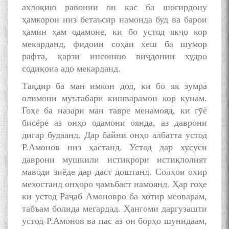
ахлоқию равонии он кас ба шогирдону
ҳамкорон низ бетаъсир намонда буд ва барои
ҳамин ҳам одамоне, ки бо устод якҷо кор
мекарданд, фидоии соҳаи хеш ба шумор
рафта, қарзи инсонию виҷдонии худро
содиқона адо мекарданд.
Тақдир ба ман имкон дод, ки бо як зумра
олимони муътабари кишварамон кор кунам.
Гоҳе ба назари ман тавре менамояд, ки гӯё
бисёре аз онҳо одамони оянда, аз даврони
дигар будаанд. Дар байни онҳо албатта устод
Р.Амонов низ ҳастанд. Устод дар хусуси
даврони мушкили истиқрори истиқлолият
маводи зиёде дар даст доштанд. Солҳои охир
мехостанд онҳоро ҷамъбаст намоянд. Ҳар гоҳе
ки устод Раҷаб Амоновро ба хотир меоварам,
табъам болида мегардад. Ҳангоми даргузашти
устод Р.Амонов ва пас аз он борҳо шунидаам,