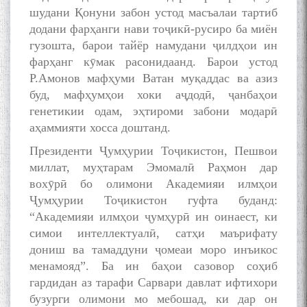
шудани Қонуни забон устод масъалаи тартиб
додани фарҳанги нави тоҷикӣ-русиро ба миён
гузошта, барои тайёр намудани ҷилдҳои ин
фарҳанг кӯмак расонидаанд. Барои устод
به عبارت دیگر: گفتگو با مومن
Р.Амонов мафҳуми Ватан муқаддас ва азиз
قناعت Mumin Qanoat
буд, мафҳумҳои хоки аҷдодӣ, ҷанбаҳои
генетикии одам, эҳтироми забони модарӣ
аҳаммияти хосса доштанд.
Президенти Ҷумҳурии Тоҷикистон, Пешвои
миллат, муҳтарам Эмомалӣ Раҳмон дар
вохӯрӣ бо олимони Академияи илмҳои
Ҷумҳурии Тоҷикистон гуфта буданд:
Сухбати навқаламон бо
“Академияи илмҳои ҷумҳурӣ ин оинаест, ки
Муъмин Қаноат\Meeting of
young talents with Mumyin
симои интеллектуалӣ, сатҳи маърифату
Kanoat
дониш ва тамаддуни ҷомеаи моро инъикос
менамояд”. Ба ин баҳои сазовор соҳиб
гардидан аз тарафи Сарвари давлат ифтихори
бузурги олимони мо мебошад, ки дар он