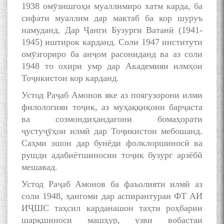
1938 омӯзишгоҳи муаллимиро хатм карда, ба
сифати муаллим дар мактаб ба кор шуруъ
намуданд. Дар Ҷанги Бузурги Ватанӣ (1941-
1945) иштирок карданд. Соли 1947 институти
омӯзгориро ба анҷом расониданд ва аз соли
1948 то охири умр дар Академияи илмҳои
Тоҷикистон кор карданд.
Устод Раҷаб Амонов яке аз поягузорони илми
филологияи тоҷик, аз муҳаққиқони барҷаста
ва созмондиҳандагони бомаҳорати
ҷустуҷӯҳои илмӣ дар Тоҷикистон мебошанд.
Саҳми эшон дар бунёди фолклоршиносӣ ва
рушди адабиётшиносии тоҷик бузург арзёбӣ
мешавад.
Устод Раҷаб Амонов ба фаъолияти илмӣ аз
соли 1948, ҳангоми дар аспирантураи ФТ АИ
ИҶШС таҳсил карданашон таҳти роҳбарии
шарқшиноси машҳур, узви вобастаи