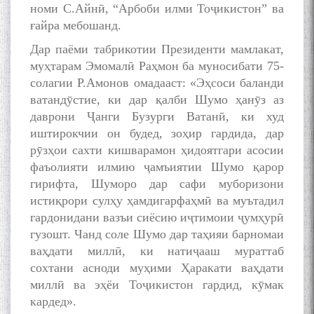
номи С.Айнӣ, “Арбоби илми Тоҷикистон” ва
ғайра мебошанд.
Дар паёми табрикотии Президенти мамлакат,
муҳтарам Эмомалӣ Раҳмон ба муносибати 75-
солагии Р.Амонов омадааст: «Эҳсоси баланди
ватандӯстие, ки дар қалби Шумо ҳанӯз аз
даврони Ҷанги Бузурги Ватанӣ, ки худ
иштирокчии он будед, зоҳир гардида, дар
рӯзҳои сахти кишварамон ҳидоятгари асосии
фаъолияти илмию ҷамъиятии Шумо қарор
гирифта, Шуморо дар сафи муборизони
истиқрори сулҳу ҳамдигарфаҳмӣ ва муътадил
гардонидани вазъи сиёсию иҷтимоии ҷумҳурӣ
гузошт. Чанд соле Шумо дар таҳияи барномаи
ваҳдати миллӣ, ки натиҷааш мураттаб
сохтани асноди муҳими Ҳаракати ваҳдати
миллӣ ва эҳёи Тоҷикистон гардид, кӯмак
кардед».