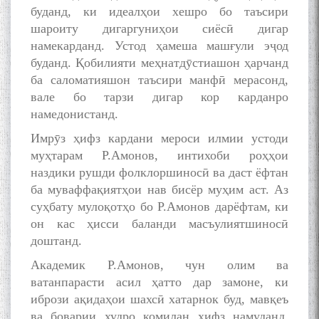
буданд, ки идеалҳои хешро бо таъсири
шароиту дигаргуниҳои сиёсӣ дигар
намекарданд. Устод ҳамеша машғули эҷод
буданд. Қобилияти меҳнатдӯстиашон ҳарчанд
ба саломатияшон таъсири манфӣ мерасонд,
вале бо тарзи дигар кор карданро
намедонистанд.
Имрӯз ҳифз кардани мероси илмии устоди
муҳтарам Р.Амонов, интихоби роҳҳои
наздики рушди фолклоршиносӣ ва даст ёфтан
ба муваффақиятҳои нав бисёр муҳим аст. Аз
суҳбату мулоқотҳо бо Р.Амонов дарёфтам, ки
он кас ҳисси баланди масъулиятшиносӣ
доштанд.
Академик Р.Амонов, чун олим ва
ватанпарасти асил ҳатто дар замоне, ки
ибрози ақидаҳои шахсӣ хатарнок буд, мавқеъ
ва боварии худро комилан ҳифз намуданд.