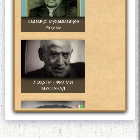
Қадамҷо: Муҳаммадҷон
Раҳимӣ
ЛОҲУТӢ - ФИЛМИ
МУСТАНАД