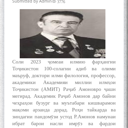
Submitted by
Admin
3776
Соли 2023 ҷомеаи илмию фарҳангии
Тоҷикистон 100-солагии адиб ва олими
маъруф, доктори илми филология, профессор,
академики Академияи миллии илмҳои
Тоҷикистон (АМИТ) Раҷаб Амоновро ҷашн
мегирад. Академик Раҷаб Амонов дар байни
чеҳраҳои бузург ва муътабари кишварамон
мақоми арзанда дорад. Роҳи тайкарда ва
зиндагии пандомӯзи устод Р.Амонов намунаи
ибрат барои насли имрӯз ва фардои