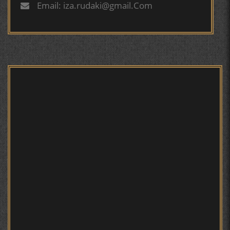
Email: iza.rudaki@gmail.Com
БЕРУНӢ ВА НАВРӮЗИ АҶАМ
БЕРУНӢ ВА ЁДКАРДИ ҶАШНИ САДА
Мирзо Турсунзода - филми
мустанад
САНЪАТҲОИ БАДЕИИ МАЪНОӢ ДАР АШЪОРИ
КАМОЛИ ХУҶАНДӢ ЗУЛФИЯ ИСМАТОВА.
МИРЗО ТУРСУНЗОДА – ШОИРИ ВАТАНХОҲ ВА
ИНСОНДӮСТ
Мирзо Турсунзода - Шоиро,
аз сӯхтан дорӣ хабар
ПРЕДПОСЫЛКИ СТАНОВЛЕНИЯ
ФИЛОЛОГИЧЕСКОГО РОМАНА В ТАДЖИКСКОЙ
МУРУВВАТИЁН ДЖ. ДЖ.