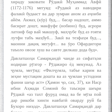
хираду заковати Рӯдакӣ Муҳаммад Авфӣ
(1172-1176) мегуяд: «Рудакӣ аз наводири
фалакӣ будааст ва дар зумраи аном аз аҷоиби
айём. Акмаҳ (кӯр) буд,... басар надошт, аммо
басират дошт, макфуфе (нобино) буд, асрори
латоиф бар вай макшуф, маҳҷубе буд аз ғояти
лутфи табъ маҳбуб... Закӣ ва тезфаҳм буд...,
маонии дақиқ мегуфт... ва ӯро Офардигори
таъоло овозе хуш ва савте дилкаш дода буд».
Давлатшоҳи Самарқандӣ чанде аз сифатҳои
нодираи рӯзгор - Рӯдакиро ёд мекунад. Аз
ҷумла, мегӯяд: «Филҷумла, табъе карим ва
зеҳне мустақим дошта ва аз ҷумлаи устодони
фанни шеър аст» (Ҳамон ҷо, саҳ. 37), ки Наср
ибни Аҳмади Сомонӣ бо таъсири шеъри
Рӯдакӣ «аз тахт фуруд омад ва бе мӯза пой
дар рикоби хинги навбатӣ оварду руй ба
Бухоро ниҳод». Давлатшоҳи Самарқандӣ дар