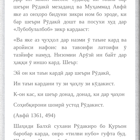
шеъри Рӯдакӣ мезаданд ва Муҳаммад Авфӣ
яке аз онҳоро бидуни зикри ном бо эроде, ки
бар шеъри Рӯдакӣ дошт ва посухи худ дар
«Лубобулалбоб» зикр кардааст:
«Ва яке аз ҷуҳҳол дар назми ӯ таъне кард ва
аройиси нафоис ва тавоифи латоифи ӯ
тазйифе намуд. Низомии Арӯзӣ ин байт дар
ҳаққи ӯ иншо кард. Шеър:
Эй он ки таън кардӣ дар шеъри Рӯдакӣ,
Ин таън кардани ту зи ҷаҳлу зи кӯдакист.
К-он кас, ки шеър донад, донад, ки дар ҷаҳон
Соҳибқирони шоирӣ устод Рӯдакист.
(Авфӣ 1361, 494)
Шаҳиди Балхӣ сухани Рӯдакиро бо Қуръон
баробар карда, онро «тилви нубо» гуфта буд.