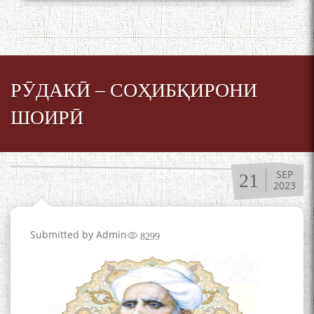
РӮДАКӢ – СОҲИБҚИРОНИ
ШОИРӢ
SEP
21
2023
Submitted by
Admin
8299