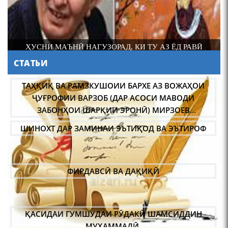
ОЛИМ ВА ПЕДАГОГИ БУЗУРГ
СТАТЬИ
МИРЗО ТУРСУНЗОДА
ТАРЧУМАИ ХОЛ/MIRZO
ТАҲҚИҚ ВА РАМЗКУШОИИ БАРХЕ АЗ ВОЖАҲОИ
TURSUNZODA BIOGRAFIYA
ҶУҒРОФИИ ВАРЗОБ (ДАР АСОСИ МАВОДИ
ЗАБОНҲОИ ШАРҚИИ ЭРОНӢ) МИРЗОЕВ
САЙФИДДИН ҶАБОРОВИЧ.
ШИНОХТ ДАР ЗАМИНАИ ЭЪТИҚОД ВА ЭЪТИРОФ
ФИРДАВСӢ ВА ДАҚИҚӢ
Сайри осорхона - Мирзо
Турсунзода
ҚАСИДАИ ГУМШУДАИ РӮДАКӢ ШАМСИДДИН
МУҲАММАДӢ.