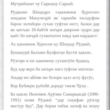
Мутрибонат чу Саркашу Саркаб.
Рӯдакию Шаҳидро «ҳакимони Хуросон»
хондани Манучеҳрӣ як таркиби тасодуфии
барои эътибори сухан гуфтан нест, балки дар
як қитъаи 18-байтӣ шеъри даврони худро дар
қиёс бо шеърӣ гузаштагон нақд ҳам кардааст:
Аз ҳакимони Хуросон ку Шаҳиду Рӯдакӣ,
Бушакурӣ Балхию Булфатҳи Бустӣ ҳаказо.
Рӯзгоре к-он ҳакимону сухангӯён буданд,
Буд ҳар якро ба шеъри нағз гуфтан иштиҳо.
Андар ин айёми мо бозори ҳазл асту фусӯс,
Кор Бубакри рубобӣ дораду танзи Ҷуҳо .
Ба қавли Низомии Арӯзии Самарқандӣ (1086-
1991) номи Рӯдакӣ “дар саҳифаи рӯзгор
мастур буд”. Дар бораи табъи латиф ва зеҳну