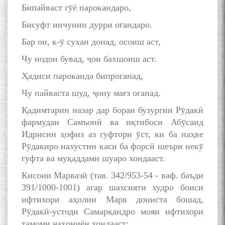
Бипайваст гӯё парокандаро,
Бисуфт инчунин дурри огандаро.
Бар он, к-ӯ сухан донад, осоиш аст,
Чу нодон бувад, ҷои бахшоиш аст.
Ҳадиси пароканда бипроганад,
Чу пайваста шуд, ҷону мағз оганад.
Қадимтарин назар дар бораи бузургии Рӯдакӣ
фармудаи Самъонӣ ва иқтибоси Абӯсаид
Идрисии ҳофиз аз гуфтори ӯст, ки ба наҳве
Рӯдакиро нахустин каси ба форсӣ шеъри некӯ
гуфта ва муқаддами шуаро хондааст.
Кисоии Марвазӣ (тав. 342/953-54 - ваф. баъди
391/1000-1001) агар шахсияти худро боиси
ифтихори аҳолии Марв дониста бошад,
Рӯдакӣ-устоди Самарқандро мояи ифтихори
тамоми ҷаҳониён хондааст: