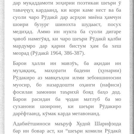
дар муқаддамоти зоҳирии поэтикаи шеъри ӯ
таваҷҷуҳ кардаанд, ки кори каме нест ва ба
суоли чаро Рӯдакӣ дар асрҳои миёна ҳамчун
шоири бузург шинохта шудааст, посух
БО 4 000 000 СОМОНӢ
медиҳад. Аммо ин нукта ба суоли дигаре
ПАЙКАРА ВА ОСОРХОНАИ
ҷавоб намегӯяд, ки чаро шеъри Рӯдакӣ қалби
МӮЪМИН ҚАНОАТ СОХТА
мардумро дар қарни бистум ҳам ба xeш
ШУД!
меорад (Рӯдакӣ 1964, 386-387).
Барои ҳалли ин мавзӯъ, ба ақидаи ин
муҳаққиқ, маҳорати бадеии (ҳунарии)
Рӯдакиро аз мавқеъҳои илми зебоишиносии
муосир, бо назардошти оҳанги (нафиси)
Кадамчо Худои Шарифзода
фосилаи замонии таърихӣ бояд баҳо дод.
Барои расидан ба ҷодаи матлуб ба мо
суханони шоироне, ки шеъри Рӯдакиро
дарёфтаанд, кӯмак карда метавонанд.
Адабиётшиноси маъруф Худоӣ Шарифзода
бар ин бовар аст, ки “шеъри комили Рӯдакӣ