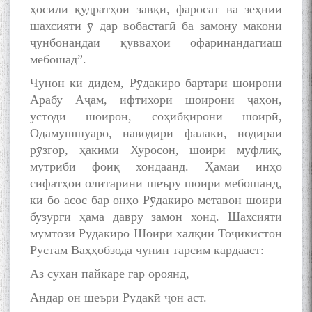
ҳосили қудратҳои завқӣ, фаросат ва зеҳнии
шахсияти ӯ дар вобастагӣ ба замону макони
Сайре дар Осорхона
ҷунбонандаи қувваҳои офаринандагиаш
Муҳаммадҷон Раҳимӣ
мебошад”.
Чунон ки дидем, Рӯдакиро бартари шоирони
Арабу Аҷам, ифтихори шоирони ҷаҳон,
устоди шоирон, соҳибқирони шоирӣ,
Одамушшуаро, наводири фалакӣ, нодираи
рӯзгор, ҳакими Хуросон, шоири муфлиқ,
мутриби фоиқ хондаанд. Ҳамаи инҳо
Осорхонаи адабии
Муҳаммадҷон Раҳимӣ
сифатҳои олитарини шеъру шоирӣ мебошанд,
ки бо асос бар онҳо Рӯдакиро метавон шоири
бузурги ҳама давру замон хонд. Шахсияти
мумтози Рӯдакиро Шоири халқии Тоҷикистон
Рустам Ваҳҳобзода чунин тарсим кардааст:
Аз сухан пайкаре гар ороянд,
Андар он шеъри Рӯдакӣ ҷон аст.
Қадамҷо: Муҳаммадҷон