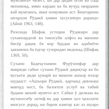
мумтанеъ» чизест, ки дар дидан осон ва сода
به عبارت دیگر: گفتگو با مومن
менамояд, аммо кардан ва ба вуҷуд овардани
قناعت Mumin Qanoat
вай мумтанеъ, яъне номумкин аст. Бештарини
шеърҳои Рӯдакӣ ҳамин хусусиятро доранд»
(Айнӣ 1963, 148).
Ризозода Шафақ устодии Рӯдакиро дар
суханпардозӣ ва таносуби алфоз ва маонии
бисёр дақиқ ба кор бурдан ва адабиёти
ҳакимона ба ёдгор гузоридан медонад (Шафақ
Сухбати навқаламон бо
1369, 50).
Муъмин Қаноат\Meeting of
young talents with Mumyin
Сухани Бадеъуззамон Фурӯзонфар дар
Kanoat
мавриди сабки сухани Рӯдакӣ дақиқтар ва бо
вусъати диди ҳунарӣ ва маънои ашъор изҳор
шудааст: «Ашъори Рӯдакӣ, ҳарчанд девонаш
мавҷуд нест, ба балоғати услуб ва табиӣ
будани маънӣ мумтоз аст. Сабки ӯ дилкаш ва
мутаносибу латиф ва дар ҳамин ҳол ҷазолати
The Persian Gulf Beautiful
махсусе дорад, ки барои камтар кас аз шуаро
poetry from Устод Мумин