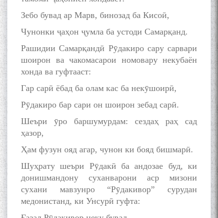
Зебо бувад ар Марв, бинозад ба Кисоӣ,
Чунонки ҷаҳон ҷумла ба устоди Самарқанд.
Рашидии Самарқандӣ Рӯдакиро сару сарвари
шоирон ва чакомасарои номовару некубаён
хонда ва гуфтааст:
Гар сарӣ ёбад ба олам кас ба некӯшоирӣ,
Рӯдакиро бар сари он шоирон зебад сарӣ.
Шеъри ӯро баршумурдам: сездаҳ раҳ сад
ҳазор,
Ҳам фузун ояд агар, чунон ки бояд бишмарӣ.
Шуҳрату шеъри Рӯдакӣ ба андозае буд, ки
донишмандону суханварони аср мизони
сухани мавзунро “Рӯдакивор” сурудан
медонистанд, ки Унсурӣ гуфта:
Ғазал Рӯдакивор неку бувад,