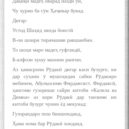
Дақиқӣ мадеҳ оварад назди ӯй,
Чу хурмо ба сӯи Ҳаҷивар бувад.
Дигар:
Устод Шаҳид зинда боистӣ
В-он шоири тирачашми равшанбин.
То шоҳи маро мадеҳ гуфгандӣ,
Б-алфози хушу маонии рангин.
Аз ҳамасрони Рӯдакӣ дигар каси бузурге, ки
дар сухани ӯ мушоҳидаи сабки Рӯдакиро
мебинем, Абулқосими Фирдавсист. Фирдавсӣ,
ҳангоми гузориши сайри китоби «Калила ва
Димна» аз кори Рӯдакӣ дар танзими ин
китоби бузург чунин ёд мекунад:
Гузорандаро пеш биншонданд,
Ҳама нома бар Рӯдакӣ хонданд.