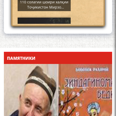
110 солагии шоири халқии
Тоҷикистон Мирзо
Турсунзода / Mirzo
Tursunzoda
ЧЕХРАХОИ АСЛИИ МИРЗО
ТУРСУНЗОДА
ПАМЯТНИКИ
Мирзо Турсунзода-
"Кахрамони Точикистон"