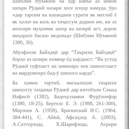
Шиблии Нуъмонӣ ба ҳар навъе аз анвои
шеъри Рӯдакӣ назари хосе изҳор намуда, ӯро
«дар тарсим ва кашидани сурати як матлаб ё
як ҳолат ва вазъ ва таҷассум додани ин, ки аз
аносири муҳимми шеър ва шоирӣ аст, дорои
маҳорате басазо медонад» (Шиблии Нӯъмонӣ
1380, 30).
Абулфазли Байҳақӣ дар “Таърихи Байҳақӣ”
борҳо аз шоири номвар ёд кардааст: “Ва устод
Рӯдакӣ гуфтааст ва замонаро нек шинохтааст
ва мардумонро бад-ӯ шиносо карда”.
Ба ҳамин тартиб, масъалаҳои таърихи
шинохту таҳқиқи Рӯдакӣ дар китобҳои Саъид
БА МУНОСИБАТИ
Нафисӣ (1382), Бадеъуззамон Фурӯзонфар
БУЗУРГДОШТИ РӮЗИ РӮДАКӢ
(1380, 18-25), Бертелс Е. Э. (1988, 261-300),
Мирзоев А. (1958), Брагинский И.С. (1964,
384-441), С. Айнӣ, Афсаҳзод А. (2003),
А.Сатторзода, Х.Шарифзода, Асрори