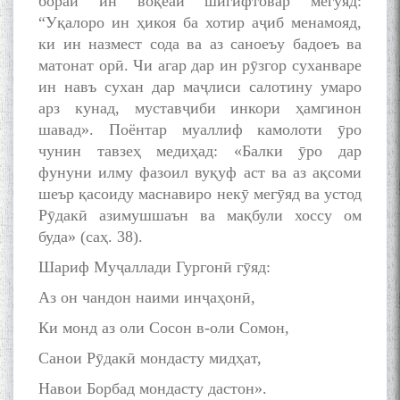
бораи ин воқеаи шигифтовар мегӯяд:
“Уқалоро ин ҳикоя ба хотир аҷиб менамояд,
ки ин назмест сода ва аз саноеъу бадоеъ ва
матонат орӣ. Чи агар дар ин рӯзгор суханваре
ин навъ сухан дар маҷлиси салотину умаро
арз кунад, муставҷиби инкори ҳамгинон
шавад». Поёнтар муаллиф камолоти ӯро
чунин тавзеҳ медиҳад: «Балки ӯро дар
фунуни илму фазоил вуқуф аст ва аз ақсоми
шеър қасоиду маснавиро некӯ мегӯяд ва устод
Рӯдакӣ азимушшаън ва мақбули хоссу ом
буда» (саҳ. 38).
Шариф Муҷаллади Гургонӣ гӯяд:
Аз он чандон наими инҷаҳонӣ,
Ки монд аз оли Сосон в-оли Сомон,
Санои Рӯдакӣ мондасту мидҳат,
Навои Борбад мондасту дастон».