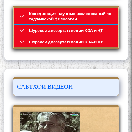
Координация научных исследований по
таджикской филологии
Шyроҳои диссертатсионии КОА-и ҶТ
4-уми декабр- зодрӯзи
Шyроҳои диссертатсионии КОА-и ФР
шоири абадзинда Абулқосим
Лоҳутӣ
САБТҲОИ ВИДЕОӢ
АБУЛҚОСИМ ЛОҲУТӢ /
ABULQOSIM LOHUTY/