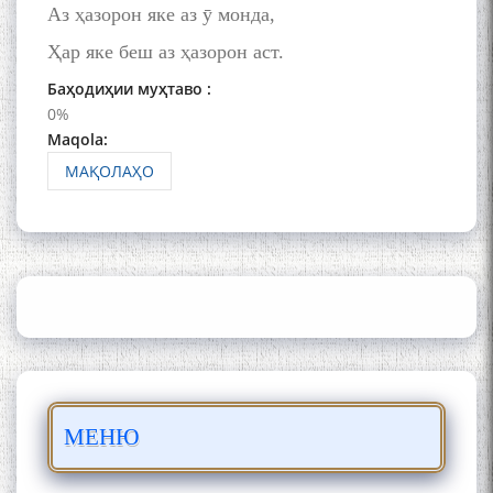
Раҳимӣ
Аз ҳазорон яке аз ӯ монда,
Ҳар яке беш аз ҳазорон аст.
Баҳодиҳии муҳтаво :
0%
Maqola:
МАҚОЛАҲО
ЛОҲУТӢ - ФИЛМИ
МУСТАНАД
Қадамҷо - Лоҳутӣ
МЕНЮ