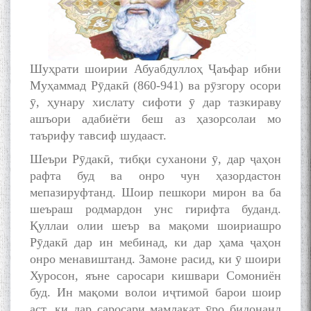
Шуҳрати шоирии Абуабдуллоҳ Ҷаъфар ибни
Муҳаммад Рӯдакӣ (860-941) ва рӯзгору осори
ӯ, ҳунару хислату сифоти ӯ дар тазкираву
ашъори адабиёти беш аз ҳазорсолаи мо
таърифу тавсиф шудааст.
Шеъри Рӯдакӣ, тибқи суханони ӯ, дар ҷаҳон
рафта буд ва онро чун ҳазордастон
мепазируфтанд. Шоир пешкори мирон ва ба
шеъраш родмардон унс гирифта буданд.
Қуллаи олии шеър ва мақоми шоириашро
Рӯдакӣ дар ин мебинад, ки дар ҳама ҷаҳон
онро менавиштанд. Замоне расид, ки ӯ шоири
Хуросон, яъне саросари кишвари Сомониён
буд. Ин мақоми волои иҷтимоӣ барои шоир
аст, ки дар саросари мамлакат ӯро бидонанд