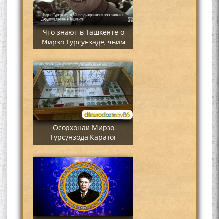
Что знают в Ташкенте о
Мирзо Турсунзаде, чьим
именем назвали станцию
метро?
Осорхонаи Мирзо
Турсунзода Каратог