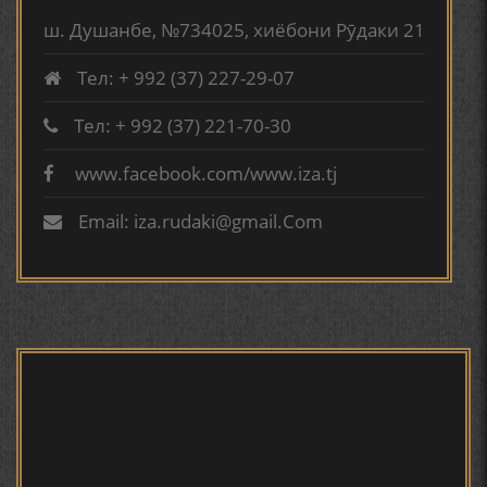
БЕРУНӢ ВА ЁДКАРДИ ҶАШНИ САДА
ш. Душанбе, №734025, хиёбони Рӯдаки 21
Тел: + 992 (37) 227-29-07
САНЪАТҲОИ БАДЕИИ МАЪНОӢ ДАР АШЪОРИ
КАМОЛИ ХУҶАНДӢ ЗУЛФИЯ ИСМАТОВА.
Тел: + 992 (37) 221-70-30
www.facebook.com/www.iza.tj
Садриддин Айнӣ. Маълумоти
МИРЗО ТУРСУНЗОДА – ШОИРИ ВАТАНХОҲ ВА
мухтасари шарҳиҳолӣ
ИНСОНДӮСТ
Email: iza.rudaki@gmail.Com
ПРЕДПОСЫЛКИ СТАНОВЛЕНИЯ
ФИЛОЛОГИЧЕСКОГО РОМАНА В ТАДЖИКСКОЙ
МУРУВВАТИЁН ДЖ. ДЖ.
МОҲИЯТИ ИҶТИМОИИ ТАСВИР ДАР ШЕЪРИ ҚУТБӢ
КИРОМ
ТВТ | Парвози Шоҳин -
Садриддин Айни | sadriddin
ayni
ИНЪИКОСИ ВОҚЕЪАҲОИ СОЛҲОИ 90-УМИ АСРИ
ГУЗАШТА ДАР НАЗМИ ШИФОҲИИ ТОҶИК. РӮЗИИ