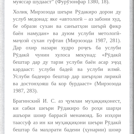
муяссар шудааст” (Фурӯзонфар 1380, 18).
Қаноат (Ustod Mumin Qanoat)
and Master Mehryar
Холиқ Мирзозода шеъри Рӯдакиро дорои ду
Mehrafarin about the conflict
услуб медонад: яке «автологӣ – аз забони худ,
of the name of the Persian
Gulf
бе образи сухан ва санъатҳои шеърӣ фикр
баён намудан» ва дуюм услуби метологӣ-
маҷозӣ сухан гуфтан (Мирзозода 1987, 281).
Дар охир назари худро роҷеъ ба услуби
Сайри Дарвоз бо Мӯъмин
Қаноат: Чанор ҳам "гап"
Рӯдакӣ чунин хулоса мекунад: «Рӯдакӣ
мезанад
бештар дар ду тарзи услуби баён асар эҷод
кардааст: услуби бадеӣ ва услуби илмӣ.
Услуби бадеиро бештар дар шеърҳои лирикӣ
ва достонҳояш ба кор бурдааст» (Мирзозода
1987, 283).
Брагинский И. С. аз ҷумлаи муҳаққиқонест,
ШАРҲИ МУЛОҚОТ БО АҲЛИ
ки сабки шеъри Рӯдакиро бо роҳи шарҳи
ИЛМ ВА МАОРИФИ КИШВАР
ашъори шоир баррасӣ менамояд. Бо изҳори
АЗ ҶОНИБИ ОЛИМОНИ
таассуф аз ин ки муҳаққиқони шеъри Рӯдакӣ
АКАДЕМИЯИ МИЛЛИИ
бештар ба маҳорати бадеии (ҳунарии) шоир
ИЛМҲОИ ТОҶИКИСТОН