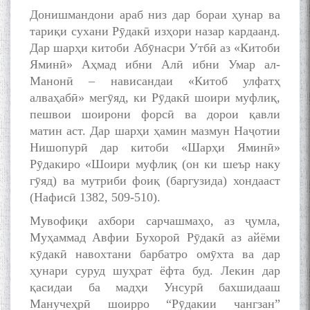
Донишмандони араб низ дар бораи ҳунар ва
тариқи сухани Рӯдакӣ изҳори назар кардаанд.
Дар шарҳи китоби Абӯнасри Утбӣ аз «Китоби
Яминӣ» Аҳмад ибни Алӣ ибни Умар ал-
Манонӣ – нависандаи «Китоб улфатҳ
алваҳабӣ» мегӯяд, ки Рӯдакӣ шоири муфлиқ,
пешвои шоирони форсӣ ва дорои қавли
матин аст. Дар шарҳи ҳамин мазмун Наҷотии
Нишопурӣ дар китоби «Шарҳи Яминӣ»
Рӯдакиро «Шоири муфлиқ (он ки шеър наку
гӯяд) ва мутриби фоиқ (баргузида) хондааст
(Нафисӣ 1382, 509-510).
Мувофиқи ахбори сарчашмаҳо, аз ҷумла,
Муҳаммад Авфии Бухороӣ Рӯдакӣ аз айёми
кӯдакӣ навохтани барбатро омӯхта ва дар
ҳунари суруд шуҳрат ёфта буд. Лекин дар
қасидаи ба мадҳи Унсурӣ бахшидааш
Манучеҳрӣ шоирро “Рӯдакии чангзан”