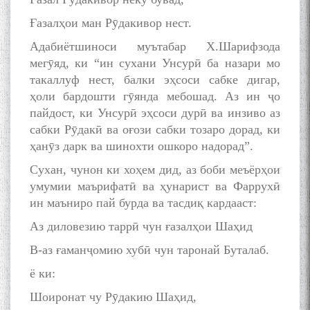
Ғазалҳои ман Рӯдакивор нест.
Адабиётшиноси муътабар Х.Шарифзода
мегӯяд, ки “ин сухани Унсурӣ ба назари мо
такаллуф нест, балки эҳсоси сабке дигар,
ҳоли бардошти гӯянда мебошад. Аз ин ҷо
пайдост, ки Унсурӣ эҳсоси дурӣ ва инзиво аз
сабки Рӯдакӣ ва оғози сабки тозаро дорад, ки
ҳанӯз дарк ва шинохти ошкоро надорад”.
Сухан, чунон ки хоҳем дид, аз боби меъёрҳои
умумии маърифатӣ ва ҳунарист ва Фаррухӣ
ин маъниро пай бурда ва тасдиқ кардааст:
Аз диловезию таррӣ чун ғазалҳои Шаҳид
В-аз ғаманҷомию хубӣ чун таронай Буталаб.
ё ки:
Шоиронат чу Рӯдакию Шаҳид,