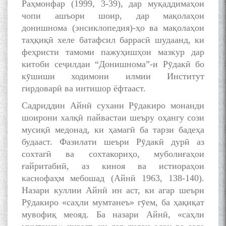
Раҳмонфар (1999, 3-39), дар муқаддимаҳои
чопи ашъори шоир, дар мақолаҳои
донишнома (энсиклопедия)-ҳо ва мақолаҳои
таҳқиқӣ хеле батафсил баррасӣ шудаанд, ки
Дар Академияи миллии
илмҳои Тоҷикистон бахшида
феҳристи тамоми пажуҳишҳои мазкур дар
ба 100-солагии мунаққиду
китоби сеҷилдаи “Донишнома”-и Рӯдакӣ бо
адабиётшинос Соҳиб
кӯшиши ходимони илмии Институт
Табаров ҳамоиши илмӣ-
гирдоварӣ ва интишор ёфтааст.
назариявӣ баргузор гардид.
Садриддин Айнӣ сухани Рӯдакиро монанди
шоирони халқӣ пайвастаи шеъру оҳангу сози
мусиқӣ медонад, ки ҳамагӣ ба тарзи бадеҳа
МАВЛОНО ҶАЛОЛИДДИНИ
будааст. Фазилати шеъри Рӯдакӣ дурӣ аз
БАЛХӢ БУЗУРГТАРИН
сохтагӣ ва сохтакориҳо, муболиғаҳои
МУТАФАККИР ВА ОРИФИ
ғайритабиӣ, аз киноя ва истиораҳои
ЗАБОНУ АДАБИ ТОҶИК
каснофаҳм мебошад (Айнӣ 1963, 138-140).
Назари куллии Айнӣ ин аст, ки агар шеъри
Рӯдакиро «саҳли мумтанеъ» гӯем, ба ҳақиқат
мувофиқ меояд. Ба назари Айнӣ, «саҳли