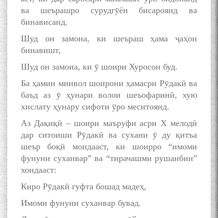
ва шеърашро сурудгӯён бисароянд ва
бинависанд.
Шуд он замона, ки шеъраш ҳама ҷаҳон
бинавишт,
Шуд он замона, ки ӯ шоири Хуросон буд.
Ба ҳамин минвол шоирони ҳамасри Рӯдакӣ ва
баъд аз ӯ ҳунари волои шеъофаринӣ, хую
хислату ҳунару сифоти ӯро меситоянд.
Аз Дақиқӣ – шоири маъруфи асри Х мелодӣ
дар ситоиши Рӯдакӣ ва сухани ӯ ду қитъа
шеър боқӣ мондааст, ки шоирро “имоми
фунуни суханвар” ва “тирачашми рушанбин”
хондааст:
Киро Рӯдакӣ гуфта бошад мадеҳ,
Имоми фунуни суханвар бувад.