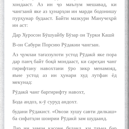
хондааст. Аз ин ҷо маълум мешавад, ки
чангзанӣ яке аз ҳунарҳои ин марди бодонишу
пурҳунар будааст. Байти мазкури Манучеҳрӣ
ин аст:
Дар Хуросон Бӯшуайбу Бӯзар он Турки Кашӣ
В-он Сабури Порсию Рӯдакии чангзан.
Аз ҷумлаи тағаззулоти устод Рӯдакӣ яке пора
дар панҷ байт боқӣ мондааст, ки сареҳан чанг
гирифтану навохтани ӯро зикр менамояд,
яъне устод аз ин ҳунари худ лутфан ёд
мекунад:
Рӯдакӣ чанг баргирифту навохт,
Бода андоз, к-ӯ суруд андохт.
будани Рӯдакист. «Овози хушу савти дилкаш»
ба сифатҳои шоирии Рӯдакӣ зам шудаанд.
Дар ин замон касоне буданд, ки таъна бар