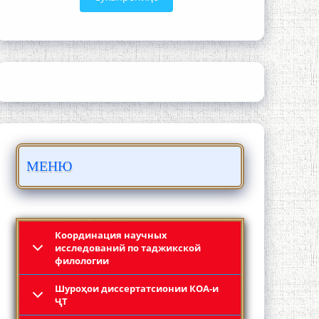
ШАРҲИ МУЛОҚОТ БО АҲЛИ ИЛМ ВА
МАОРИФИ КИШВАР АЗ ҶОНИБИ
ОЛИМОНИ АКАДЕМИЯИ МИЛЛИИ
ИЛМҲОИ ТОҶИКИСТОН
МЕНЮ
БО 4 000 000 СОМОНӢ ПАЙКАРА ВА
ОСОРХОНАИ МӮЪМИН ҚАНОАТ
СОХТА ШУД!
Координация научных
исследований по таджикской
филологии
Шyроҳои диссертатсионии КОА-и
ҶТ