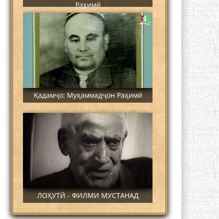
Раҳимӣ
Қадамҷо: Муҳаммадҷон Раҳимӣ
ЛОҲУТӢ - ФИЛМИ МУСТАНАД