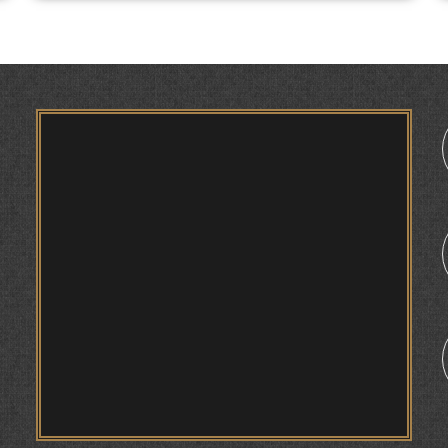
ТАҲҚИҚ ВА РАМЗКУШОИИ БАРХЕ АЗ ВОЖАҲОИ
ҶУҒРОФИИ ВАРЗОБ (ДАР АСОСИ МАВОДИ
ЗАБОНҲОИ ШАРҚИИ ЭРОНӢ) МИРЗОЕВ
САЙФИДДИН ҶАБОРОВИЧ.
ШИНОХТ ДАР ЗАМИНАИ ЭЪТИҚОД ВА
ЭЪТИРОФ
1
ФИРДАВСӢ ВА ДАҚИҚӢ
ҚАСИДАИ ГУМШУДАИ РӮДАКӢ ШАМСИДДИН
МУҲАММАДӢ.
ТВ САЁҲӢ: ИНЪИКОСИ ЧОРАБИНӢ БА
МУНОСИБАТИ ҶАШНИ ВАҲДАТИ МИЛЛӢ ДАР
АМИТ