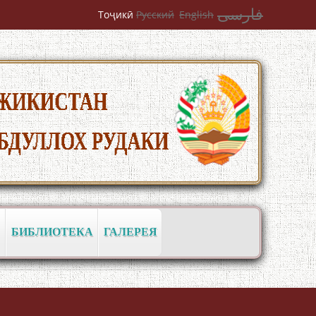
فارسی
Тоҷикӣ
Русский
English
به عبارت دیگر: گفتگو با مومن قناعت
Mumin Qanoat
БИБЛИОТЕКА
ГАЛЕРЕЯ
Сухбати навқаламон бо Муъмин
Қаноат\Meeting of young talents with
Mumyin Kanoat