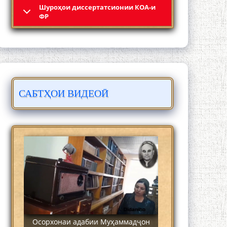
Шyроҳои диссертатсионии КОА-и
Кадамчо Худои Шарифзода
ФР
САБТҲОИ ВИДЕОӢ
Сайре дар Осорхона Муҳаммадҷон
Раҳимӣ
Осорхонаи адабии Муҳаммадҷон