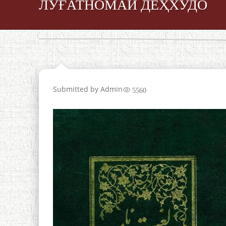
ЛУҒАТНОМАИ ДЕҲХУДО
Submitted by
Admin
5560