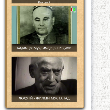
Раҳимӣ
Қадамҷо: Муҳаммадҷон Раҳимӣ
ЛОҲУТӢ - ФИЛМИ МУСТАНАД