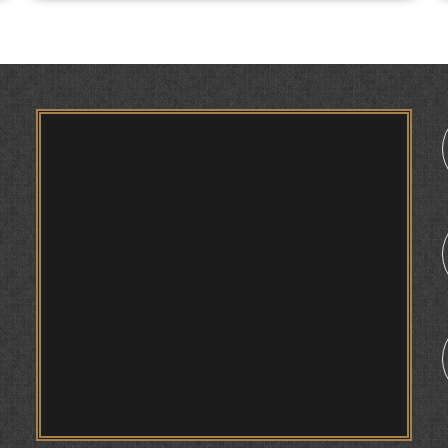
ТАҲҚИҚ ВА РАМЗКУШОИИ БАРХЕ АЗ ВОЖАҲОИ
ҶУҒРОФИИ ВАРЗОБ (ДАР АСОСИ МАВОДИ
ЗАБОНҲОИ ШАРҚИИ ЭРОНӢ) МИРЗОЕВ
САЙФИДДИН ҶАБОРОВИЧ.
ШИНОХТ ДАР ЗАМИНАИ ЭЪТИҚОД ВА
ЭЪТИРОФ
1
ФИРДАВСӢ ВА ДАҚИҚӢ
ҚАСИДАИ ГУМШУДАИ РӮДАКӢ ШАМСИДДИН
МУҲАММАДӢ.
ТВ САЁҲӢ: ИНЪИКОСИ ЧОРАБИНӢ БА
МУНОСИБАТИ ҶАШНИ ВАҲДАТИ МИЛЛӢ ДАР
АМИТ
ПРЕДПОСЫЛКИ СТАНОВЛЕНИЯ