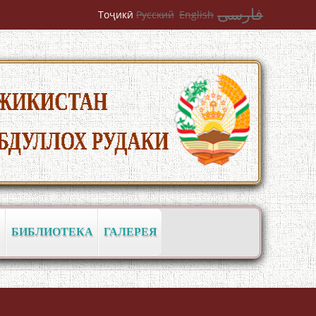
فارسی
Тоҷикӣ
Русский
English
به عبارت دیگر: گفتگو با مومن قناعت
Mumin Qanoat
БИБЛИОТЕКА
ГАЛЕРЕЯ
Сухбати навқаламон бо Муъмин
Қаноат\Meeting of young talents with
Mumyin Kanoat