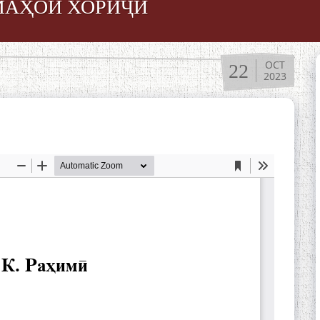
МАҲОИ ХОРИҶӢ
OCT
22
2023