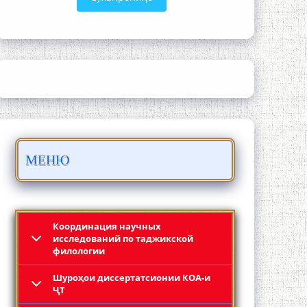
ШАРҲИ МУЛОҚОТ БО АҲЛИ ИЛМ ВА
МАОРИФИ КИШВАР АЗ ҶОНИБИ
ОЛИМОНИ АКАДЕМИЯИ МИЛЛИИ
ИЛМҲОИ ТОҶИКИСТОН
МЕНЮ
БО 4 000 000 СОМОНӢ ПАЙКАРА ВА
ОСОРХОНАИ МӮЪМИН ҚАНОАТ
СОХТА ШУД!
Координация научных
исследований по таджикской
филологии
Шyроҳои диссертатсионии КОА-и
ҶТ