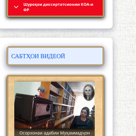
Шyроҳои диссертатсионии КОА-и
Кадамчо Худои Шарифзода
ФР
САБТҲОИ ВИДЕОӢ
Сайре дар Осорхона Муҳаммадҷон
Раҳимӣ
Осорхонаи адабии Муҳаммадҷон