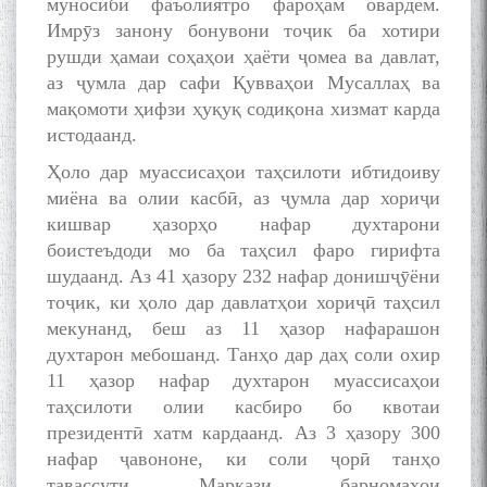
муносиби фаъолиятро фароҳам овардем.
Имрӯз занону бонувони тоҷик ба хотири
рушди ҳамаи соҳаҳои ҳаёти ҷомеа ва давлат,
аз ҷумла дар сафи Қувваҳои Мусаллаҳ ва
мақомоти ҳифзи ҳуқуқ содиқона хизмат карда
истодаанд.
Ҳоло дар муассисаҳои таҳсилоти ибтидоиву
миёна ва олии касбӣ, аз ҷумла дар хориҷи
кишвар ҳазорҳо нафар духтарони
боистеъдоди мо ба таҳсил фаро гирифта
шудаанд. Аз 41 ҳазору 232 нафар донишҷӯёни
тоҷик, ки ҳоло дар давлатҳои хориҷӣ таҳсил
мекунанд, беш аз 11 ҳазор нафарашон
духтарон мебошанд. Танҳо дар даҳ соли охир
11 ҳазор нафар духтарон муассисаҳои
таҳсилоти олии касбиро бо квотаи
президентӣ хатм кардаанд. Аз 3 ҳазору 300
нафар ҷавононе, ки соли ҷорӣ танҳо
тавассути Маркази барномаҳои