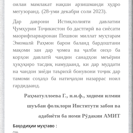
оилаи мамлакат нақши арзишманди худро
мегузоранд. (28-уми декабри соли 2023).
Дар даврони Истиқлолияти давлатии
Ҷумҳурии Тоҷикистон бо дастгирӣ ва сиёсати
маорифпарваронаи Пешвои миллат муҳтарам
The Persian Gulf Beautiful
Эмомалӣ Раҳмон барои баланд бардоштани
poetry from Устод Мумин
мақоми зан дар ҷомеа ва ҷалби онҳо ба
Қаноат (Ustod Mumin Qanoat)
корҳои давлатӣ чандин санадҳои меъёрии
and Master Mehryar
Mehrafarin about the conflict
ҳуқуқиро тасдиқ намудаанд, ки дар муддати
of the name of the Persian
на чандон зиёди таърихӣ бонувони тоҷик дар
Gulf
тамоми соҳаҳо ба натиҷаҳои назаррас ноил
гардидаанд.
Раҳматуллоева Г., н.и.ф., ходими илмии
Сайри Дарвоз бо Мӯъмин
Қаноат: Чанор ҳам "гап"
шуъбаи фолклори Институти забон ва
мезанад
адабиёти ба номи Рӯдакии АМИТ
Баҳодиҳии муҳтаво :
0%