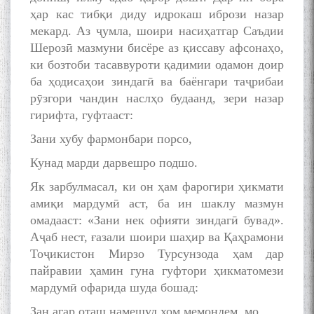
ҳар кас тибқи диду идрокаш ибрози назар
мекард. Аз ҷумла, шоири насиҳатгар Саъдии
Шерозӣ мазмуни бисёре аз қиссаву афсонаҳо,
ки бозтоби тасаввуроти қадимии одамон доир
ба ҳодисаҳои зиндагӣ ва баёнгари таҷрибаи
рӯзгори чандин наслҳо будаанд, зери назар
гирифта, гуфтааст:
Зани хубу фармонбари порсо,
Кунад марди дарвешро подшо.
Як зарбулмасал, ки он ҳам фарогири ҳикмати
амиқи мардумӣ аст, ба ин шаклу мазмун
омадааст: «Зани нек офияти зиндагӣ бувад».
Аҷаб нест, ғазали шоири шаҳир ва Қаҳрамони
Тоҷикистон Мирзо Турсунзода ҳам дар
пайравии ҳамин гуна гуфтори ҳикматомези
мардумӣ офарида шуда бошад:
Зан агар оташ намешуд хом мемондем. мо,