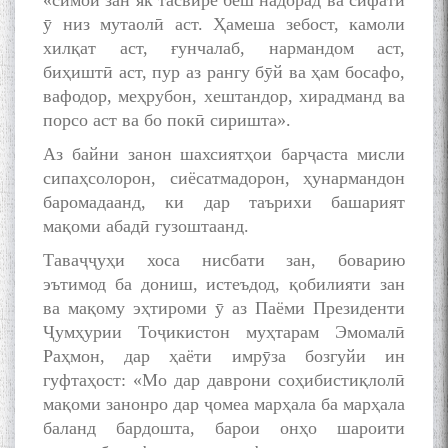
«симои зан як тасвире беш надорад ва сифати
ӯ низ мутаолӣ аст. Ҳамеша зебост, камоли
хилқат аст, ғунчалаб, нармандом аст,
биҳиштӣ аст, пур аз рангу бӯй ва ҳам босафо,
вафодор, меҳрубон, хештандор, хирадманд ва
порсо аст ва бо покӣ сиришта».
Аз байни занон шахсиятҳои барҷаста мисли
сипаҳсолорон, сиёсатмадорон, ҳунармандон
баромадаанд, ки дар таърихи башарият
мақоми абадӣ гузоштаанд.
Таваҷҷуҳи хоса нисбати зан, боварию
эътимод ба дониш, истеъдод, қобилияти зан
ва мақому эҳтироми ӯ аз Паёми Президенти
Ҷумҳурии Тоҷикистон муҳтарам Эмомалӣ
Раҳмон, дар ҳаёти имрӯза бозгуйи ин
гуфтаҳост: «Мо дар даврони соҳибистиқлолӣ
мақоми занонро дар ҷомеа марҳала ба марҳала
баланд бардошта, барои онҳо шароити