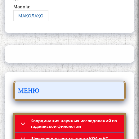
Maqola:
МАҚОЛАҲО
ШАРҲИ МУЛОҚОТ БО АҲЛИ
ИЛМ ВА МАОРИФИ КИШВАР
АЗ ҶОНИБИ ОЛИМОНИ
АКАДЕМИЯИ МИЛЛИИ
ИЛМҲОИ ТОҶИКИСТОН
БО 4 000 000 СОМОНӢ
МЕНЮ
ПАЙКАРА ВА ОСОРХОНАИ
МӮЪМИН ҚАНОАТ СОХТА
ШУД!
Координация научных исследований по
таджикской филологии
Шyроҳои диссертатсионии КОА-и ҶТ