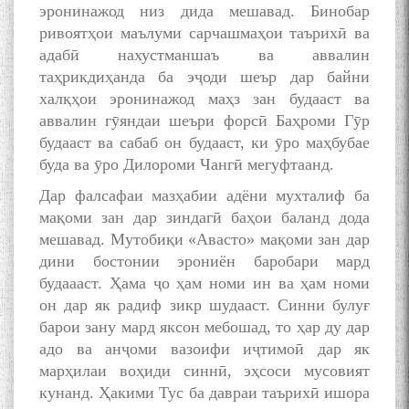
эронинажод низ дида мешавад. Бинобар
ривоятҳои маълуми сарчашмаҳои таърихӣ ва
адабӣ нахустманшаъ ва аввалин
таҳрикдиҳанда ба эҷоди шеър дар байни
халқҳои эронинажод маҳз зан будааст ва
аввалин гӯяндаи шеъри форсӣ Баҳроми Гӯр
будааст ва сабаб он будааст, ки ӯро маҳбубае
буда ва ӯро Дилороми Чангӣ мегуфтаанд.
Дар фалсафаи мазҳабии адёни мухталиф ба
мақоми зан дар зиндагӣ баҳои баланд дода
мешавад. Мутобиқи «Авасто» мақоми зан дар
дини бостонии эрониён баробари мард
будаааст. Ҳама ҷо ҳам номи ин ва ҳам номи
он дар як радиф зикр шудааст. Синни булуғ
барои зану мард яксон мебошад, то ҳар ду дар
адо ва анҷоми вазоифи иҷтимоӣ дар як
марҳилаи воҳиди синнӣ, эҳсоси мусовият
кунанд. Ҳакими Тус ба давраи таърихӣ ишора