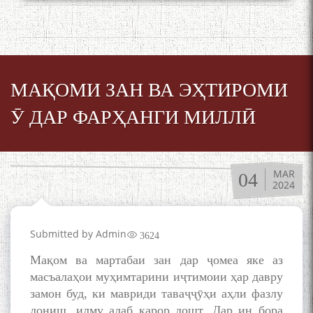
МАҚОМИ ЗАН ВА ЭҲТИРОМИ
Ӯ ДАР ФАРҲАНГИ МИЛЛӢ
MAR
04
2024
Submitted by
Admin
3624
Мақом ва мартабаи зан дар ҷомеа яке аз
масъалаҳои муҳимтарини иҷтимоии ҳар давру
замон буд, ки мавриди таваҷҷӯҳи аҳли фазлу
дониш, илму адаб қарор дошт. Дар ин бора