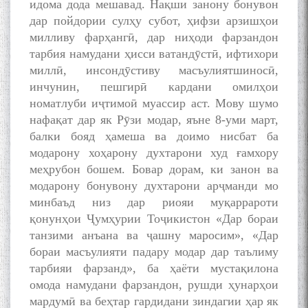
идома дода мешавад. Нақши занону бонувон
БАЛХӢ БУЗУРГТАРИН
дар пойдории сулҳу субот, ҳифзи арзишҳои
МУТАФАККИР ВА ОРИФИ
милливу фарҳангӣ, дар ниҳоди фарзандон
ЗАБОНУ АДАБИ ТОҶИК
тарбия намудани ҳисси ватандӯстӣ, ифтихори
миллӣ, инсондӯстиву масъулиятшиносӣ,
инчунин, пешгирӣ кардани омилҳои
номатлуби иҷтимоӣ муассир аст. Мову шумо
нафақат дар як Рӯзи модар, яъне 8-уми март,
به عبارت دیگر: گفتگو با مومن
балки бояд ҳамеша ва доимо нисбат ба
قناعت Mumin Qanoat
модарону хоҳарону духтарони худ ғамхору
меҳрубон бошем. Бовар дорам, ки занон ва
модарону бонувону духтарони арҷманди мо
минбаъд низ дар риояи муқаррароти
қонунҳои Ҷумҳурии Тоҷикистон «Дар бораи
танзими анъана ва ҷашну маросим», «Дар
бораи масъулияти падару модар дар таълиму
Сухбати навқаламон бо
тарбияи фарзанд», ба ҳаёти мустақилона
Муъмин Қаноат\Meeting of
омода намудани фарзандон, рушди ҳунарҳои
young talents with Mumyin
мардумӣ ва беҳтар гардидани зиндагии ҳар як
Kanoat