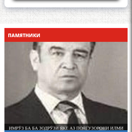
Қадамҷо - Лоҳутӣ
ПАМЯТНИКИ
4-уми декабр- зодрӯзи
шоири абадзинда Абулқосим
Лоҳутӣ
И
АБАРМАРДИ ИЛМИ ЗАБОНШИНОСИИ ТОҶИК