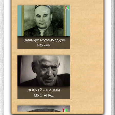
Қадамҷо: Муҳаммадҷон
Раҳимӣ
ЛОҲУТӢ - ФИЛМИ
МУСТАНАД