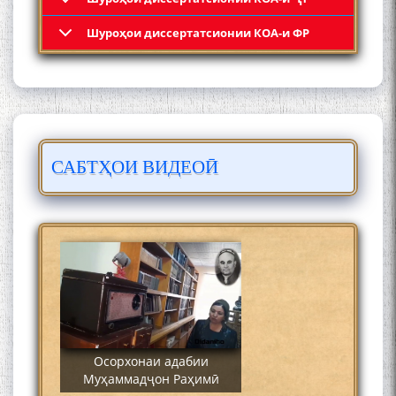
Кадамчо Худои Шарифзода
Шyроҳои диссертатсионии КОА-и ФР
САБТҲОИ ВИДЕОӢ
Сайре дар Осорхона
Муҳаммадҷон Раҳимӣ
Осорхонаи адабии
Муҳаммадҷон Раҳимӣ