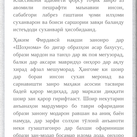
Классикони адабиёти форсу тоҷик занро аз
авомили пешрафти маънавии инсон,
сабабгори лабрез гаштани ҷоми илҳоми
суханварон ва боиси саршории завқи баланду
истеъдоди суханварӣ ҳисобидаанд.
Ҳаким Фирдавсӣ нақши занонро дар
«Шоҳнома» бо дигар образҳои асар бахусус,
образи мардон на танҳо дар як поя мегузорад,
балки дар аксари мавридҳо онҳоро дар ақлу
хирад афзал мешуморад. Ҳангоме ки шоир
дар бораи инсон сухан меронад ва
сарнавишти занро маҳаки асосии тасвири
бадеӣ қарор медиҳад, дар маркази диққати
шоир зан қарор гирифтааст. Шоир некутарин
анъанаҳои мардумиро бо таври офаридани
образи занону модарон равшан ва аниқ баён
намуда, дар зарфи солҳои тӯлонӣ анъаноти
неки гузаштагонро дар бахши офариниши
образи зан-модар босамар идома дода, онҳоро