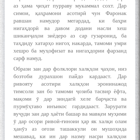
аз ҳама ҷиҳат пурраву мукаммал сохт. Дар
симои, қаҳрамони асотирӣ чун Фаронак
равшан намудор мегардад, ки баҳри
нигаҳдорӣ ва давом додани насли хеш
шиканҷаҳои зиёдеро аз сар гузаронид, ба
таҳдиду хатарҳо нигоҳ накарда, тамоми умри
хешро ба муҳофизат ва нигаҳдории фарзанд
сарф намуд.
Образи зан дар фолклори халқҳои ҷаҳон, низ
бозтоби дурахшон пайдо кардааст. Дар
ривояту асотири халқҳои эронинажод
тимсоли зан бо тамоми ҷозиба тасвир ёфта,
мақоми ӯ дар зиндагӣ хеле барҷаста ва
пурмӯҳтаво инъикос гардидааст. Зарурати
вуҷуди зан дар ҳаёти башар ва мавқеи муҳими
ӯ дар осори ривоӣ-ғиноии ҳар як халқи олам
ҳанӯз аз оғози ташаккули он мушоҳида
мешавад, ки ин дар назму насри халқҳои