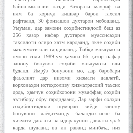
байналмилалии назди Вазорати маориф ва
илм ба хориҷи кишвар барои таҳсил
БА МУНОСИБАТИ
рафтаанд, 30 фоизашон духтарон мебошанд.
БУЗУРГДОШТИ РӮЗИ РӮДАКӢ
Умуман, дар замони соҳибистиқлолӣ беш аз
256 ҳазор нафар духтарон муассисаҳои
таҳсилоти олиро хатм кардаанд, яъне соҳиби
маълумоти олӣ гардидаанд. Тибқи маълумоти
оморӣ соли 1989-ум ҳамагӣ 66 ҳазор нафар
занону бонувон соҳиби маълумоти олӣ
буданд. Имрӯз бонувони мо, дар баробари
Дар Академияи миллии
фаъолият дар низоми хизмати давлатӣ,
илмҳои Тоҷикистон бахшида
корхонаҳои истеҳсоливу хизматрасонӣ таъсис
ба 100-солагии мунаққиду
дода, ҳамчун соҳибкорони муваффақ соҳиби
адабиётшинос Соҳиб
Табаров ҳамоиши илмӣ-
эътибору обрӯ гардидаанд. Дар зарфи солҳои
назариявӣ баргузор гардид.
соҳибистиқлолӣ шумораи зиёди занону
бонувони лаёқатманду баландихтисос ба
хизмати давлатӣ ва идоракунии давлатӣ ҷалб
карда шудаанд ва ин раванд минбаъд низ
МАВЛОНО ҶАЛОЛИДДИНИ