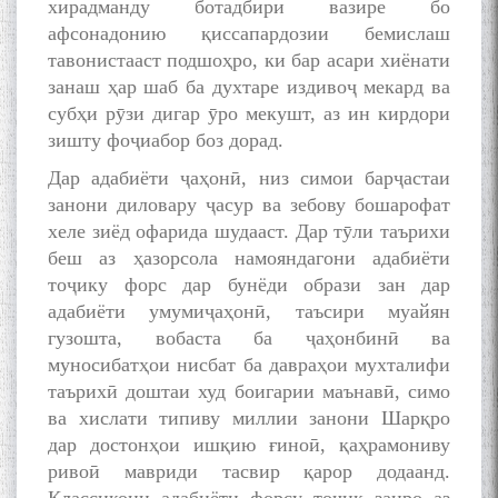
хирадманду ботадбири вазире бо
афсонадонию қиссапардозии бемислаш
тавонистааст подшоҳро, ки бар асари хиёнати
занаш ҳар шаб ба духтаре издивоҷ мекард ва
субҳи рӯзи дигар ӯро мекушт, аз ин кирдори
зишту фоҷиабор боз дорад.
Дар адабиёти ҷаҳонӣ, низ симои барҷастаи
занони диловару ҷасур ва зебову бошарофат
хеле зиёд офарида шудааст. Дар тӯли таърихи
беш аз ҳазорсола намояндагони адабиёти
тоҷику форс дар бунёди образи зан дар
адабиёти умумиҷаҳонӣ, таъсири муайян
гузошта, вобаста ба ҷаҳонбинӣ ва
муносибатҳои нисбат ба давраҳои мухталифи
таърихӣ доштаи худ боигарии маънавӣ, симо
ва хислати типиву миллии занони Шарқро
дар достонҳои ишқию ғиноӣ, қаҳрамониву
ривоӣ мавриди тасвир қарор додаанд.