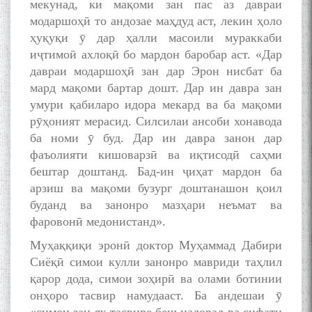
мекунад, ки мақоми зан пас аз давраи
модаршоҳӣ то андозае маҳдуд аст, лекин ҳоло
ҳуқуқи ӯ дар ҳалли масоили мураккаби
иҷтимоӣ ахлоқӣ бо мардон баробар аст. «Дар
давраи модаршоҳӣ зан дар Эрон нисбат ба
мард мақоми бартар дошт. Дар ин давра зан
умури қабиларо идора мекард ва ба мақоми
рӯҳоният мерасид. Силсилаи ансоби хонавода
ба номи ӯ буд. Дар ин давра занон дар
фаъолияти кишоварзӣ ва иқтисодӣ саҳми
бештар доштанд. Бад-ин ҷиҳат мардон ба
арзиш ва мақоми бузург доштанашон қоил
буданд ва занонро мазҳари неъмат ва
фаровонӣ медонистанд».
Муҳаққиқи эронӣ доктор Муҳаммад Дабири
Сиёқӣ симои кулли занонро мавриди таҳлил
қарор дода, симои зоҳирӣ ва олами ботинии
онҳоро тасвир намудааст. Ба андешаи ӯ