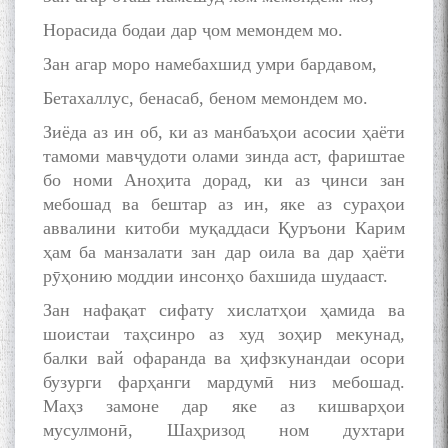
Норасида бодаи дар ҷом мемондем мо.
Зан агар моро намебахшид умри бардавом,
Бетахаллус, бенасаб, беном мемондем мо.
Зиёда аз ин об, ки аз манбаъҳои асосии ҳаёти
тамоми мавҷудоти олами зинда аст, фариштае
бо номи Аноҳита дорад, ки аз ҷинси зан
мебошад ва бештар аз ин, яке аз сураҳои
аввалини китоби муқаддаси Қуръони Карим
ҳам ба манзалати зан дар оила ва дар ҳаёти
рӯҳонию моддии инсонҳо бахшида шудааст.
Зан нафақат сифату хислатҳои ҳамида ва
шоистаи таҳсинро аз худ зоҳир мекунад,
балки вай офаранда ва ҳифзкунандаи осори
бузурги фарҳанги мардумӣ низ мебошад.
Маҳз замоне дар яке аз кишварҳои
мусулмонӣ, Шаҳризод ном духтари