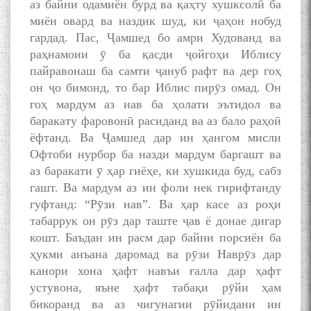
аз байни одамиён бурд ва қаҳту хушксолӣ ба
миён овард ва наздик шуд, ки ҷаҳон нобуд
гардад. Пас, Ҷамшед бо амри Худованд ва
раҳнамоии ӯ ба қасди ҷойгоҳи Иблису
пайравонаш ба самти ҷануб рафт ва дер гоҳ
он ҷо бимонд, то бар Иблис пирӯз омад. Он
гоҳ мардум аз нав ба ҳолати эътидол ва
баракату фаровонӣ расиданд ва аз бало раҳоӣ
ёфтанд. Ва Ҷамшед дар ин ҳангом мисли
Офтоби нурбор ба назди мардум баргашт ва
аз баракати ӯ ҳар гиёҳе, ки хушкида буд, сабз
гашт. Ва мардум аз ин фоли нек гирифтанду
гуфтанд: “Рӯзи нав”. Ва ҳар касе аз роҳи
табаррук он рӯз дар таште ҷав ё донае дигар
кошт. Баъдан ин расм дар байни порсиён ба
БА МУНОСИБАТИ
ҳукми анъана даромад ва рӯзи Наврӯз дар
БУЗУРГДОШТИ РӮЗИ РӮДАКӢ
канори хона ҳафт навъи ғалла дар ҳафт
устувона, яъне ҳафт табақи рӯйи ҳам
бикоранд ва аз чигунагии рӯйидани ин