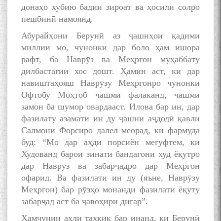
донаҳо хубию бадии зироат ва ҳосили солро
пешбинӣ намоянд.
Абурайҳони Берунӣ аз ҷашнҳои қадими
миллии мо, чунонки дар боло ҳам ишора
Дар Академияи миллии
рафт, ба Наврӯз ва Меҳргон муҳаббату
илмҳои Тоҷикистон бахшида
дилбастагии хос дошт. Ҳамин аст, ки дар
ба 100-солагии мунаққиду
адабиётшинос Соҳиб
навиштаҳояш Наврӯзу Меҳргонро чунонки
Табаров ҳамоиши илмӣ-
Офтобу Моҳтоб чашми фалаканд, чашми
назариявӣ баргузор гардид.
замон ба шумор овардааст. Илова бар ин, дар
фазилату азамати ин ду ҷашни аҷдодӣ қавли
Салмони Форсиро далел меорад, ки фармуда
буд: “Мо дар аҳди порсиён мегуфтем, ки
МАВЛОНО ҶАЛОЛИДДИНИ
Худованд барои зинати бандагони худ ёқутро
БАЛХӢ БУЗУРГТАРИН
дар Наврӯз ва забарҷадро дар Меҳргон
МУТАФАККИР ВА ОРИФИ
ЗАБОНУ АДАБИ ТОҶИК
офарид. Ва фазилати ин ду (яъне, Наврӯзу
Меҳргон) бар рӯзҳо монанди фазилати ёқуту
забарҷад аст ба ҷавоҳири дигар”.
Ҳамчунин аҳли таҳқиқ бар инанд, ки Берунӣ