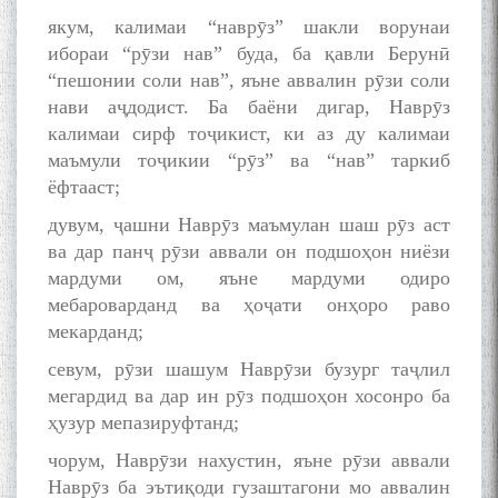
якум, калимаи “наврӯз” шакли ворунаи
ибораи “рӯзи нав” буда, ба қавли Берунӣ
“пешонии соли нав”, яъне аввалин рӯзи соли
нави аҷдодист. Ба баёни дигар, Наврӯз
калимаи сирф тоҷикист, ки аз ду калимаи
маъмули тоҷикии “рӯз” ва “нав” таркиб
ёфтааст;
дувум, ҷашни Наврӯз маъмулан шаш рӯз аст
ва дар панҷ рӯзи аввали он подшоҳон ниёзи
мардуми ом, яъне мардуми одиро
мебароварданд ва ҳоҷати онҳоро раво
мекарданд;
севум, рӯзи шашум Наврӯзи бузург таҷлил
мегардид ва дар ин рӯз подшоҳон хосонро ба
ҳузур мепазируфтанд;
чорум, Наврӯзи нахустин, яъне рӯзи аввали
Наврӯз ба эътиқоди гузаштагони мо аввалин