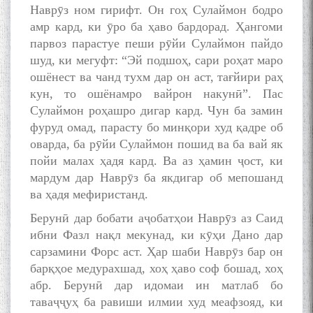
Наврӯз ном гирифт. Он гоҳ Сулаймон бодро
амр кард, ки ӯро ба ҳаво бардорад. Ҳангоми
парвоз парастуе пеши рӯйи Сулаймон пайдо
шуд, ки мегуфт: “Эй подшоҳ, сари роҳат маро
ошёнест ва чанд тухм дар он аст, тағйири раҳ
кун, то ошёнамро вайрон накунӣ”. Пас
Сулаймон роҳашро дигар кард. Чун ба замин
фуруд омад, парасту бо минқори худ қадре об
оварда, ба рӯйи Сулаймон пошид ва ба вай як
пойи малах ҳадя кард. Ва аз ҳамин ҷост, ки
мардум дар Наврӯз ба якдигар об мепошанд
ва ҳадя мефиристанд.
Берунӣ дар бобати аҷобатҳои Наврӯз аз Саид
ибни Фазл нақл мекунад, ки кӯҳи Дано дар
сарзамини Форс аст. Ҳар шаби Наврӯз бар он
барқҳое медурахшад, хоҳ ҳаво соф бошад, хоҳ
абр. Берунӣ дар идомаи ин матлаб бо
таваҷҷуҳ ба равиши илмии худ меафзояд, ки