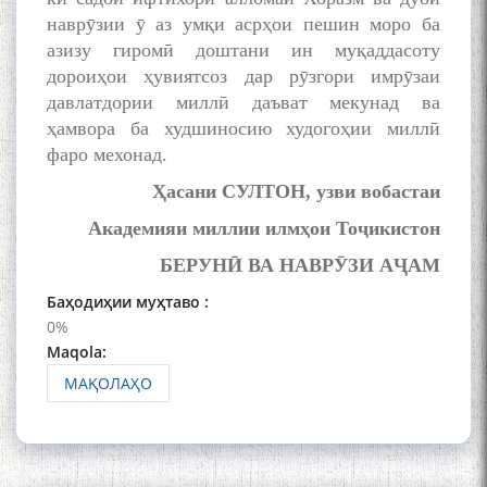
poetry from Устод Мумин
наврӯзии ӯ аз умқи асрҳои пешин моро ба
Қаноат (Ustod Mumin Qanoat)
азизу гиромӣ доштани ин муқаддасоту
and Master Mehryar
Mehrafarin about the conflict
дороиҳои ҳувиятсоз дар рӯзгори имрӯзаи
of the name of the Persian
давлатдории миллӣ даъват мекунад ва
Gulf
ҳамвора ба худшиносию худогоҳии миллӣ
фаро мехонад.
Ҳасани СУЛТОН, узви вобастаи
Сайри Дарвоз бо Мӯъмин
Қаноат: Чанор ҳам "гап"
Академияи миллии илмҳои Тоҷикистон
мезанад
БЕРУНӢ ВА НАВРӮЗИ АҶАМ
Баҳодиҳии муҳтаво :
0%
Maqola:
МАҚОЛАҲО
ШАРҲИ МУЛОҚОТ БО АҲЛИ
ИЛМ ВА МАОРИФИ КИШВАР
АЗ ҶОНИБИ ОЛИМОНИ
АКАДЕМИЯИ МИЛЛИИ