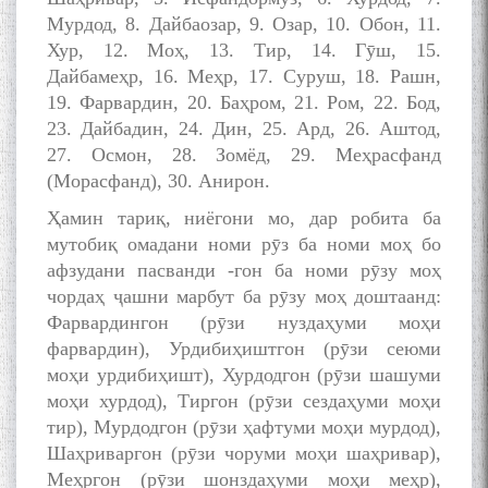
Мурдод, 8. Дайбаозар, 9. Озар, 10. Обон, 11.
Хур, 12. Моҳ, 13. Тир, 14. Гӯш, 15.
Дайбамеҳр, 16. Меҳр, 17. Суруш, 18. Рашн,
19. Фарвардин, 20. Баҳром, 21. Ром, 22. Бод,
23. Дайбадин, 24. Дин, 25. Ард, 26. Аштод,
27. Осмон, 28. Зомёд, 29. Меҳрасфанд
(Морасфанд), 30. Анирон.
Ҳамин тариқ, ниёгони мо, дар робита ба
мутобиқ омадани номи рӯз ба номи моҳ бо
афзудани пасванди -гон ба номи рӯзу моҳ
чордаҳ ҷашни марбут ба рӯзу моҳ доштаанд:
Фарвардингон (рӯзи нуздаҳуми моҳи
фарвардин), Урдибиҳиштгон (рӯзи сеюми
моҳи урдибиҳишт), Хурдодгон (рӯзи шашуми
моҳи хурдод), Тиргон (рӯзи сездаҳуми моҳи
тир), Мурдодгон (рӯзи ҳафтуми моҳи мурдод),
Шаҳриваргон (рӯзи чоруми моҳи шаҳривар),
Меҳргон (рӯзи шонздаҳуми моҳи меҳр),