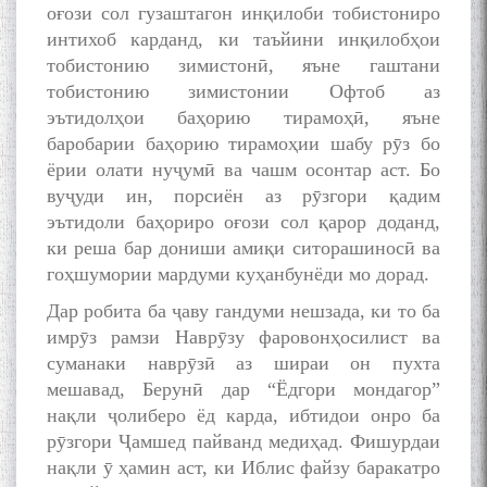
оғози сол гузаштагон инқилоби тобистониро
интихоб карданд, ки таъйини инқилобҳои
тобистонию зимистонӣ, яъне гаштани
тобистонию зимистонии Офтоб аз
эътидолҳои баҳорию тирамоҳӣ, яъне
баробарии баҳорию тирамоҳии шабу рӯз бо
ёрии олати нуҷумӣ ва чашм осонтар аст. Бо
вуҷуди ин, порсиён аз рӯзгори қадим
эътидоли баҳориро оғози сол қарор доданд,
ки реша бар дониши амиқи ситорашиносӣ ва
гоҳшумории мардуми куҳанбунёди мо дорад.
Дар робита ба ҷаву гандуми нешзада, ки то ба
имрӯз рамзи Наврӯзу фаровонҳосилист ва
суманаки наврӯзӣ аз шираи он пухта
мешавад, Берунӣ дар “Ёдгори мондагор”
нақли ҷолиберо ёд карда, ибтидои онро ба
рӯзгори Ҷамшед пайванд медиҳад. Фишурдаи
нақли ӯ ҳамин аст, ки Иблис файзу баракатро