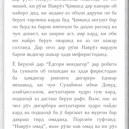
маънӣ, ки рӯзи Наврӯз Ҷамшед дар канори об
найеро дид, ки андаке аз обҳои даруни он ба
берун таровиш карда буд. Ҷамшед ангушт бар
он бурд ва барои имтиҳон ба даҳон расонд ва
чун донист, ки ширин аст, амр кард, ки оби
ин найро берун оваранд ва аз он шакар
сохтанд. Дар оғоз дар рӯзи Наврӯз мардум
барои якдигар шакар ҳадя мефиристоданд.
Ё Берунӣ дар “Ёдгори мондагор” дар робита
ба суннати об пошидан ва ҳадя фиристодан
ба ҳамдигар ривояти дигареро ёдовар
мешавад, ки чун Сулаймон ибни Довуд,
алайҳиссалом, ангуштарии худро гум кард,
подшоҳӣ аз дасташ берун рафт. Вале, пас аз
чил рӯз дигарбора ангуштарии худро пайдо
кард ва подшоҳӣ ба ӯ баргашт ва мурғон бар
давраш гирд омаданд. Порсиён гуфтанд:
“Наврӯз омад”, яъне рӯзи нав омад ва ин рӯз