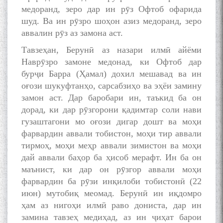
медоранд, зеро дар ин рӯз Офтоб офарида
шуд. Ва ин рӯзро шоҳон азиз медоранд, зеро
аввалин рӯз аз замона аст.
Тавзеҳан, Берунӣ аз назари илмӣ айёми
Наврӯзро замоне медонад, ки Офтоб дар
бурҷи Барра (Ҳамал) дохил мешавад ва ин
оғози шукуфтанҳо, сарсабзиҳо ва эҳёи замину
замон аст. Дар баробари ин, таъкид ба он
дорад, ки дар рӯзгорони қадимтар соли нави
гузаштагони мо оғози дигар дошт ва моҳи
фарвардин аввали тобистон, моҳи тир аввали
тирмоҳ, моҳи меҳр аввали зимистон ва моҳи
дай аввали баҳор ба ҳисоб мерафт. Ин ба он
маънист, ки дар он рӯзгор аввали моҳи
фарвардин ба рӯзи инқилоби тобистонӣ (22
июн) мутобиқ меомад. Берунӣ ин иқдомро
ҳам аз нигоҳи илмӣ раво дониста, дар ин
замина тавзеҳ медиҳад, аз ин ҷиҳат барои