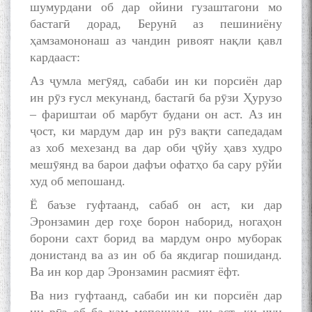
шумурдани об дар ойини гузаштагони мо
бастагӣ дорад, Берунӣ аз пешиниёну
ҳамзамононаш аз чандин ривоят нақли қавл
кардааст:
Аз ҷумла мегӯяд, сабаби ин ки порсиён дар
ин рӯз ғусл мекунанд, бастагӣ ба рӯзи Ҳурузо
– фариштаи об марбут будани он аст. Аз ин
ҷост, ки мардум дар ин рӯз вақти сапедадам
аз хоб мехезанд ва дар оби ҷӯйу ҳавз худро
мешӯянд ва барои дафъи офатҳо ба сару рӯйи
худ об мепошанд.
Ё баъзе гуфтаанд, сабаб он аст, ки дар
Эронзамин дер гоҳе борон наборид, ногаҳон
борони сахт борид ва мардум онро муборак
донистанд ва аз ин об ба якдигар пошиданд.
Ва ин кор дар Эронзамин расмият ёфт.
Ва низ гуфтаанд, сабаби ин ки порсиён дар