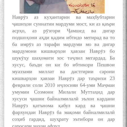
Наврӯз аз куҳантарин ва маҳбубтарин
ҷашнҳои суннатии мардуми мост, ки аз қаъри
асрҳо, аз рӯзгори Ҷамшед ва дигар
подшоҳони аҳди қадим ибтидо мегирад ва то
ба имрӯз аз тарафи мардуми мо ва дигар
мардумони кишварҳои ҳавзаи Наврӯз бо
шукӯҳу шаҳомати хос таҷлил мегардад. Ба
хусус, баъди он ки бо ибтикори Пешвои
муаззами миллат ва дастгирии сарони
кишварҳои ҳавзаи Наврӯз дар таърихи 23
феврали соли 2010 иҷлосияи 64-уми Маҷмаи
умумии Созмони Милали Муттаҳид дар
хусуси ҷашни байналмилалӣ эълон кардани
Наврӯз қатънома қабул кард ва ҷашни
фархундаи Наврӯз ба мақоми байналмилалӣ
соҳиб гардид, шуҳрату эътибори он дар
саросари ҷаҳон афзуд.