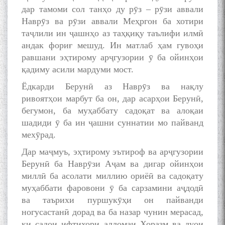
дар тамоми сол танҳо ду рӯз – рӯзи аввали
Наврӯз ва рӯзи аввали Меҳргон ба хотири
به عبارت دیگر: گفتگو با مومن
таҷлили ин ҷашнҳо аз таҳқиқу таълифи илмӣ
قناعت Mumin Qanoat
андак фориғ мешуд. Ин матлаб ҳам гувоҳи
равшани эҳтирому арҷгузории ӯ ба ойинҳои
қадиму асили мардуми мост.
Ёдкарди Берунӣ аз Наврӯз ва нақлу
ривоятҳои марбут ба он, дар асарҳои Берунӣ,
бегумон, ба муҳаббату садоқат ва алоқаи
Сухбати навқаламон бо
шадиди ӯ ба ин ҷашни суннатии мо пайванд
Муъмин Қаноат\Meeting of
мехӯрад.
young talents with Mumyin
Kanoat
Дар маҷмуъ, эҳтирому эътироф ва арҷгузории
Берунӣ ба Наврӯзи Аҷам ва дигар ойинҳои
миллӣ ба асолати миллию ориёӣ ва садоқату
муҳаббати фаровони ӯ ба сарзамини аҷдодӣ
ва таърихи пуршукӯҳи он пайванди
ногусастанӣ дорад ва ба назар чунин мерасад,
The Persian Gulf Beautiful
ки садои ифтихори алломаи Хоразм ва дуои