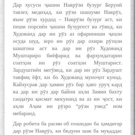
Дар хусуси ҷашни Наврӯзи бузург Берунӣ
тавзеҳ медиҳад, ки рӯзи шашуми Наврӯз,
яъне рӯзи хурдод – Наврӯзи бузург аст, ки
пеши порсиён ҷашни бузургест ва гӯянд, ки
Худованд дар ин рӯз аз офариниши ҷаҳон
осуда шуд, зеро ин рӯз дар охири рӯзҳои
шашгона аст ва дар ин рӯз Худованд
Муштариро биёфарид ва фархундатарин
соатҳои ин рӯз соатҳои Муштарист.
Зардуштиён мегӯянд, ки дар ин рӯз Зардушт
тавфиқ ёфт, ки бо Худованд муноҷот кунад.
Кайхусрав дар ҳамин рӯз бар ҳаво уруҷ кард
ва дар ин рӯз дар байни аҳли Замин бахту
саодатро қисмат мекунанд ва аз ин ҷост, ки
аҳли Аҷам ин рӯзро “рӯзи умед” ном
мебаранд.
Дар робита ба расми об пошидан ба ҳамдигар
дар рӯзи Наврӯз, ки бидуни шак ба муқаддас