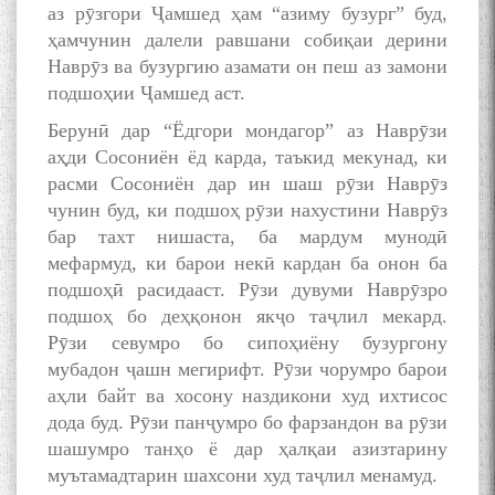
аз рӯзгори Ҷамшед ҳам “азиму бузург” буд,
ҳамчунин далели равшани собиқаи дерини
Наврӯз ва бузургию азамати он пеш аз замони
подшоҳии Ҷамшед аст.
Берунӣ дар “Ёдгори мондагор” аз Наврӯзи
аҳди Сосониён ёд карда, таъкид мекунад, ки
расми Сосониён дар ин шаш рӯзи Наврӯз
чунин буд, ки подшоҳ рӯзи нахустини Наврӯз
бар тахт нишаста, ба мардум мунодӣ
мефармуд, ки барои некӣ кардан ба онон ба
подшоҳӣ расидааст. Рӯзи дувуми Наврӯзро
подшоҳ бо деҳқонон якҷо таҷлил мекард.
Рӯзи севумро бо сипоҳиёну бузургону
мубадон ҷашн мегирифт. Рӯзи чорумро барои
аҳли байт ва хосону наздикони худ ихтисос
дода буд. Рӯзи панҷумро бо фарзандон ва рӯзи
шашумро танҳо ё дар ҳалқаи азизтарину
муътамадтарин шахсони худ таҷлил менамуд.