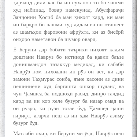
ҳарчанд дили кас ба ин суханон то бо чашми
худ набинад, бовар намекунад, Абулфараҷи
Занҷонии Ҳосиб ба ман ҳикоят кард, ки ман
ин барқро бо чашми худ дидам ва он оташест
аз шамъҳои фаровони афрӯхта, ки аз бисёрӣ
онҳоро наметавон ба шумор овард.
Ё Берунӣ дар бобати таърихи ниҳоят қадим
доштани Наврӯз бо истинод ба қавли баъзе
донишмандон тазаккур медиҳад, ки сабаби
Наврӯз ном ниҳодани ин рӯз он аст, ки дар
замони Таҳмурас соиба, яъне касони аз дини
пешиниёни худ баргашта ошкор шуданд ва
чун Ҷамшед ба подшоҳӣ расид, динро таҷдид
кард ва ин кор хеле бузург ба назар омад ва
он рӯзро, ки рӯзи тозае буд, Ҷамшед ҷашн
гирифт, агарчи пеш аз ин ҳам Наврӯз азиму
бузург буд.
Матлаби охир, ки Берунӣ мегӯяд, Наврӯз пеш