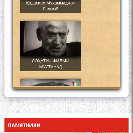
Қадамҷо: Муҳаммадҷон
Раҳимӣ
ЛОҲУТӢ - ФИЛМИ
МУСТАНАД
Қадамҷо - Лоҳутӣ
ПАМЯТНИКИ