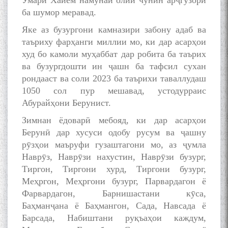
Умари Хайём намунаи олии чунин арҷгузорӣ
ба шумор меравад.
Яке аз бузургони камназири забону адаб ва
таъриху фарҳанги миллии мо, ки дар асарҳои
худ бо камоли муҳаббат дар робита ба таърих
ва бузургдошти ин ҷашн ба тафсил сухан
рондааст ва соли 2023 ба таърихи таваллудаш
1050 сол пур мешавад, устодурраис
Абурайҳони Берунист.
Зимнан ёдоварӣ мебояд, ки дар асарҳои
Берунӣ дар хусуси одобу русум ва ҷашну
рӯзҳои маъруфи гузаштагони мо, аз ҷумла
Наврӯз, Наврӯзи нахустин, Наврӯзи бузург,
Тиргон, Тиргони хурд, Тиргони бузург,
Меҳргон, Меҳргони бузург, Парвардагон ё
Фарвардагон, Барнишастани кӯса,
Баҳманҷана ё Баҳмангон, Сада, Навсада ё
Барсада, Набиштани руқъаҳои каждум,