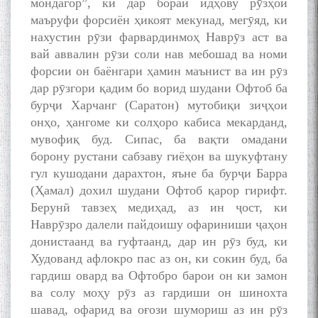
мондагор”, ки дар бораи идҳову рӯзҳои
маъруфи форсиён ҳикоят мекунад, мегӯяд, ки
нахустин рӯзи фарвардинмоҳ Наврӯз аст ва
вай аввалин рӯзи соли нав мебошад ва номи
форсии он баёнгари ҳамин маънист ва ин рӯз
дар рӯзгори қадим бо ворид шудани Офтоб ба
бурҷи Харчанг (Саратон) мутобиқи зиҷҳои
онҳо, ҳангоме ки солҳоро кабиса мекарданд,
мувофиқ буд. Сипас, ба вақти омадани
борону рустани сабзаву гиёҳон ва шукуфтану
гул кушодани дарахтон, яъне ба бурҷи Барра
(Ҳамал) дохил шудани Офтоб қарор гирифт.
Берунӣ тавзеҳ медиҳад, аз ин ҷост, ки
Наврӯзро далели пайдоишу офариниши ҷаҳон
донистаанд ва гуфтаанд, дар ин рӯз буд, ки
Худованд афлокро пас аз он, ки сокин буд, ба
гардиш овард ва Офтобро барои он ки замон
ва солу моҳу рӯз аз гардиши он шинохта
шавад, офарид ва оғози шумориш аз ин рӯз