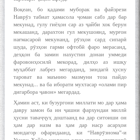
Воқеан, бо қадами муборак ва файзрези
Наврӯз табиат ҳамасола ҷомаи сабз дар бар
мекунад, гулу гиёҳон сар аз ҷайби хок берун
мекашанд, дарахтон гул мекушоянд, мурғон
нағмасароӣ мекунанд, рӯзҳои сард сипарӣ
шуда, рӯзҳои гарми офтобӣ фаро мерасанд,
деҳқон ба замин нахустин донаи уммеди
фаровонҳосилӣ мекорад, дилҳо аз ишқу
муҳаббат лабрез мегарданд, зиндагӣ ҳусну
тароват ва маънию мазмуни тоза пайдо
мекунад... ва ба иборати мухтасар «олами пир
дигарбора ҷавон» мегардад.
Ҳамин аст, ки бузургони миллати мо дар ҳама
давру замон ба ин ҷашни фархундаи миллӣ
ҳусни таваҷҷуҳ доштаанд ва дар ситоиши он
ҳам дар назм ва ҳам дар наср асарҳои
мондагор офаридаанд, ки “Наврӯзнома”-и