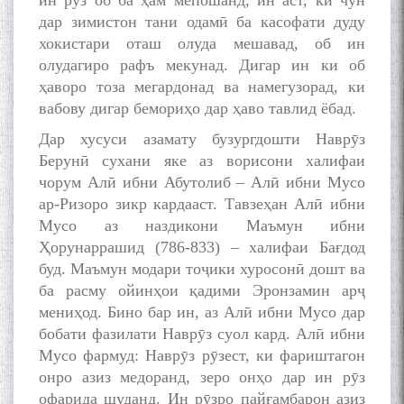
ин рӯз об ба ҳам мепошанд, ин аст, ки чун
дар зимистон тани одамӣ ба касофати дуду
хокистари оташ олуда мешавад, об ин
олудагиро рафъ мекунад. Дигар ин ки об
ҳаворо тоза мегардонад ва намегузорад, ки
вабову дигар бемориҳо дар ҳаво тавлид ёбад.
Дар хусуси азамату бузургдошти Наврӯз
Берунӣ сухани яке аз ворисони халифаи
чорум Алӣ ибни Абутолиб – Алӣ ибни Мусо
ар-Ризоро зикр кардааст. Тавзеҳан Алӣ ибни
Мусо аз наздикони Маъмун ибни
Ҳорунаррашид (786-833) – халифаи Бағдод
буд. Маъмун модари тоҷики хуросонӣ дошт ва
ба расму ойинҳои қадими Эронзамин арҷ
мениҳод. Бино бар ин, аз Алӣ ибни Мусо дар
бобати фазилати Наврӯз суол кард. Алӣ ибни
Мусо фармуд: Наврӯз рӯзест, ки фариштагон
онро азиз медоранд, зеро онҳо дар ин рӯз
офарида шуданд. Ин рӯзро пайғамбарон азиз