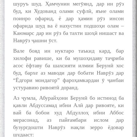
шуруъ шуд. Ҳамчунин мегӯянд, дар ин рӯз
буд, ки Худованд олами суфлӣ, яъне олами
поинро офарид, ё дар ҳамин рӯз инсон
офарида шуд ва ё нахустин подшоҳи олам –
Каюмарс дар ин рӯз ба тахти шоҳӣ нишаст ва
Наврӯз ҷашни ӯст.
Вале бояд ин нуктаро таъкид кард, бар
хилофи равише, ки ба мушоҳидаву таҷриба
асос ёфтаву ба шахсияти илмии Берунӣ хос
буд, бархе аз маводи дар бобати Наврӯз дар
“Ёдгори мондагор” фароҳамкардаи ӯ ҷанбаи
устуравию ривоятӣ доранд.
Аз ҷумла, Абурайҳони Берунӣ бо истинод ба
қавли Абдуссамад ибни Алӣ дар ривояте, ки
вай ба бобои худ Абдуллоҳ ибни Аббос
мерасонад, аз пайғамбари ислом дар
бузургдошти Наврӯз нақли зерро ёдовар
шудааст: