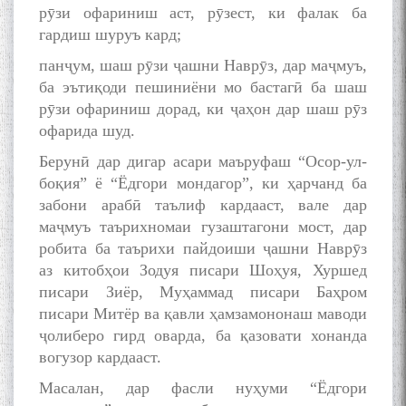
рӯзи офариниш аст, рӯзест, ки фалак ба
гардиш шуруъ кард;
панҷум, шаш рӯзи ҷашни Наврӯз, дар маҷмуъ,
ба эътиқоди пешиниёни мо бастагӣ ба шаш
рӯзи офариниш дорад, ки ҷаҳон дар шаш рӯз
офарида шуд.
Берунӣ дар дигар асари маъруфаш “Осор-ул-
боқия” ё “Ёдгори мондагор”, ки ҳарчанд ба
забони арабӣ таълиф кардааст, вале дар
маҷмуъ таърихномаи гузаштагони мост, дар
робита ба таърихи пайдоиши ҷашни Наврӯз
аз китобҳои Зодуя писари Шоҳуя, Хуршед
писари Зиёр, Муҳаммад писари Баҳром
писари Митёр ва қавли ҳамзамононаш маводи
ҷолиберо гирд оварда, ба қазовати хонанда
вогузор кардааст.
Масалан, дар фасли нуҳуми “Ёдгори