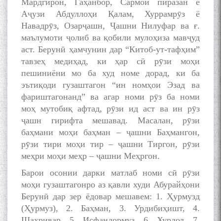
Мардгирон, Гаҳанбор, Сармои пиразан ё
Аҷузи Абдуллоҳи Қалам, Хуррамрӯз ё
Навадрӯз, Озарҷашн, Ҷашни Нилуфар ва ғ.
маълумоти ҷолиб ва қобили мулоҳиза мавҷуд
аст. Берунӣ ҳамчунин дар “Китоб-ут-тафҳим”
тавзеҳ медиҳад, ки ҳар сӣ рӯзи моҳи
пешиниёни мо ба худ номе дорад, ки ба
эътиқоди гузаштагон “ин номҳои Эзад ва
фариштагонанд” ва агар номи рӯз ба номи
моҳ мутобиқ афтад, рӯзи ид аст ва ин рӯз
ҷашн гирифта мешавад. Масалан, рӯзи
баҳмани моҳи баҳман – ҷашни Баҳмангон,
рӯзи тири моҳи тир – ҷашни Тиргон, рӯзи
меҳри моҳи меҳр – ҷашни Меҳргон.
Барои осонии дарки матлаб номи сӣ рӯзи
моҳи гузаштагонро аз қавли худи Абурайҳони
Берунӣ дар зер ёдовар мешавем: 1. Ҳурмузд
(Ҳурмуз), 2. Баҳман, 3. Урдибиҳишт, 4.
Шаҳривар, 5. Исфандормуз, 6. Хурдод, 7.