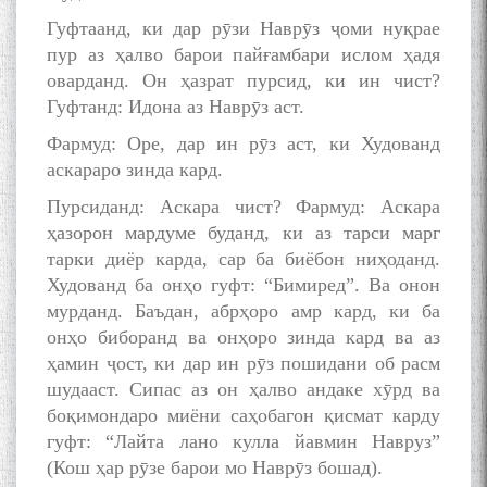
Гуфтаанд, ки дар рӯзи Наврӯз ҷоми нуқрае
пур аз ҳалво барои пайғамбари ислом ҳадя
оварданд. Он ҳазрат пурсид, ки ин чист?
Гуфтанд: Идона аз Наврӯз аст.
Фармуд: Оре, дар ин рӯз аст, ки Худованд
аскараро зинда кард.
Пурсиданд: Аскара чист? Фармуд: Аскара
ҳазорон мардуме буданд, ки аз тарси марг
тарки диёр карда, сар ба биёбон ниҳоданд.
Худованд ба онҳо гуфт: “Бимиред”. Ва онон
мурданд. Баъдан, абрҳоро амр кард, ки ба
онҳо биборанд ва онҳоро зинда кард ва аз
ҳамин ҷост, ки дар ин рӯз пошидани об расм
шудааст. Сипас аз он ҳалво андаке хӯрд ва
боқимондаро миёни саҳобагон қисмат карду
гуфт: “Лайта лано кулла йавмин Навруз”
(Кош ҳар рӯзе барои мо Наврӯз бошад).