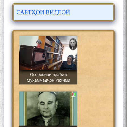
САБТҲОИ ВИДЕОӢ
Сайре дар Осорхона
Муҳаммадҷон Раҳимӣ
Осорхонаи адабии
Муҳаммадҷон Раҳимӣ