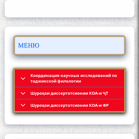
ИЛМҲОИ ТОҶИКИСТОН
БО 4 000 000 СОМОНӢ
МЕНЮ
ПАЙКАРА ВА ОСОРХОНАИ
МӮЪМИН ҚАНОАТ СОХТА
ШУД!
Координация научных исследований по
таджикской филологии
Шyроҳои диссертатсионии КОА-и ҶТ
Кадамчо Худои Шарифзода
Шyроҳои диссертатсионии КОА-и ФР