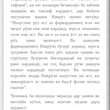
тафҳим”, ки ин шоҳкори безаволро ба забони
модарии мо таълиф кардааст, дар бобати
чигунагии ҷашни Наврӯз чунин мегӯяд:
“Нахустин рӯз аст аз фарвардинмоҳ в-аз ин
ҷиҳат pӯзи нав ном карданд, зеро-к пешонии
соли нав аст. Ва он-ч аз паси ӯст аз ин панҷ
рӯз, ҳама ҷашнҳост. Ва шашуми
фарвардинмоҳ Наврӯзи бузург доранд, зеро-к
хусравон бад-он панҷ pӯз ҳақҳои ҳашам ва
гурӯҳону бузургон бигзордандӣ ва ҳоҷатҳо
раво кардандӣ, он гоҳ бад-ин рӯзи шашум
хилват кардандӣ хоссагонро. Ва эътиқоди
порсиён андар Наврӯзи нахустин он аст, ки
аввалpӯзест аз замона ва бад-ӯ фалак оғозид
гаштан”.
Чунонки ба мушоҳида мерасад дар ҳамин як
матлаби кӯтоҳ чанд нуктаи муҳим дарҷ
шудааст: