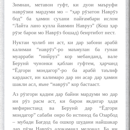
Зимнан, метавон гуфт, ки дуои маъруфи
наврӯзии мардуми мо – “ҳар рӯзатон Наврӯз
бод” ба ҳамин сухани пайғамбари ислом
“Лайта лано кулла йавмин Навруз” (Кош ҳар
рӯзе барои мо Наврӯз бошад) беиртибот нест.
Нуктаи ҷолиб ин аст, ки дар забони арабӣ
калимаи “наврӯз”-ро маъмулан ба гунаи
муарраби “нийруз” кор мебанданд, вале
Берунӣ чунонки қаблан гуфтем, ҳарчанд
“Ёдгори мондагор”-ро ба арабӣ таълиф
кардааст, ин калимаро дар ин асар дар ҳамин
шакли асл, яъне “наврӯз” кор бастааст.
Аз рӯзгори қадим дар байни мардуми мо дар
ин рӯз расм аст, ки барои якдигар ҳадя
мефиристанд ва Берунӣ дар “Ёдгори
мондагор” сабаби онро бо истинод ба Озарбод
– мубади Бағдод ба ошкор шудани найшакар
дар рӯзи Наврӯз алоқаманд медонад. Ба ин