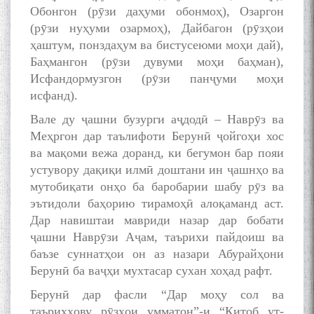
Обонгон (рӯзи даҳуми обонмоҳ), Озаргон
(рӯзи нуҳуми озармоҳ), Дайбагон (рӯзҳои
ҳаштум, понздаҳум ва бистусеюми моҳи дай),
Баҳмангон (рӯзи дувуми моҳи баҳман),
Исфандормузгон (рӯзи панҷуми моҳи
исфанд).
Вале ду ҷашни бузурги аҷдодӣ – Наврӯз ва
Меҳргон дар таълифоти Берунӣ ҷойгоҳи хос
ва мақоми вежа доранд, ки бегумон бар пояи
устувору дақиқи илмӣ доштани ин ҷашнҳо ва
мутобиқати онҳо ба баробарии шабу рӯз ва
эътидоли баҳорию тирамоҳӣ алоқаманд аст.
Дар навиштаи мавриди назар дар бобати
ҷашни Наврӯзи Аҷам, таърихи пайдоиш ва
баъзе суннатҳои он аз назари Абурайҳони
Берунӣ ба ваҷҳи мухтасар сухан хоҳад рафт.
Берунӣ дар фасли “Дар моҳу сол ва
таърихҳову рӯзҳои умматон”-и “Китоб ут-