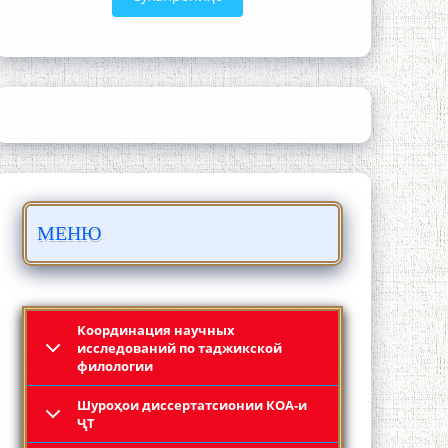
ШАРҲИ МУЛОҚОТ БО АҲЛИ ИЛМ ВА
МАОРИФИ КИШВАР АЗ ҶОНИБИ
ОЛИМОНИ АКАДЕМИЯИ МИЛЛИИ
ИЛМҲОИ ТОҶИКИСТОН
МЕНЮ
БО 4 000 000 СОМОНӢ ПАЙКАРА ВА
ОСОРХОНАИ МӮЪМИН ҚАНОАТ
СОХТА ШУД!
Координация научных
исследований по таджикской
филологии
Шyроҳои диссертатсионии КОА-и
ҶТ