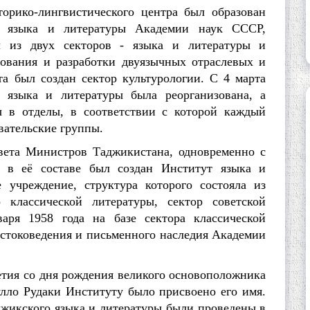
ко-лингвистического центра был образован
, языка и литературы Академии наук СССР,
ял из двух секторов - языка и литературы и
рования и разработки двуязычных отраслевых и
а был создан сектор культурологии. С 4 марта
, языка и литературы была реорганизована, а
ы в отделы, в соответствии с которой каждый
вательские группы.
а Министров Таджикистана, одновременно с
 в её составе был создан Институт языка и
е учреждение, структура которого состояла из
р классической литературы, сектор советской
аря 1958 года на базе сектора классической
остоковедения и письменного наследия Академии
ия со дня рождения великого основоположника
лло Рудаки Институту было присвоено его имя.
жикского языка и литературы были проведены в