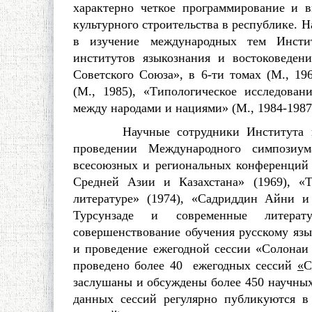
характерно четкое программирование и 
культурного строительства в республике. 
в изучение международных тем Инсти
институтов языкознания и востоковеде
Советского Союза», в 6-ти томах (М., 19
(М., 1985), «Типологическое исследова
между народами и нациями» (М., 1984-1987
Научные сотрудники Института прин
проведении Международного симпозиум
всесоюзных и региональных конференций 
Средней Азии и Казахстана» (1969), «
литературе» (1974), «Садриддин Айни и
Турсунзаде и современные литерат
совершенствование обучения русскому язы
и проведение ежегодной сессии «Солонаи
проведено более 40 ежегодных сессий
«
С
заслушаны и обсуждены более 450 научных
данных сессий регулярно публикуются