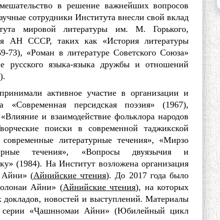
вмешательство в решение важнейших вопросов
Научные сотрудники Института внесли свой вклад
тута мировой литературы им. М. Горького,
ния АН СССР, таких как «История литературы
69-73), «Роман в литературе Советского Союза»
ние русского языка-языка дружбы и отношений
).
имали активное участие в организации и
а «Современная персидская поэзия» (1967),
«Влияние и взаимодействие фольклора народов
Творческие поиски в современной таджикской
 современные литературные течения», «Мирзо
урные течения», «Вопросы двуязычия и
ку» (1984). На Институт возложена организация
 Айни» (
Айнийские чтения
). До 2017 года было
олонаи Айни» (
Айнийские чтения
), на которых
 докладов, новостей и выступлений. Материалы
 в серии «Ҷашнномаи Айни» (Юбилейный цикл