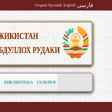
فارسی
Тоҷикӣ
Русский
English
به عبارت دیگر: گفتگو با مومن قناعت
Mumin Qanoat
БИБЛИОТЕКА
ГАЛЕРЕЯ
Сухбати навқаламон бо Муъмин
Қаноат\Meeting of young talents with
Mumyin Kanoat