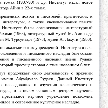
и томах (1987-90) и др. Институт издал новое
тода Айни в 22-х томах.
временных поэтов и писателей, критических и
 литературы, а также увековечивания памяти
 Институте были организованы: литературный
Рахими (1968), литературный музей М. Аминзаде
й М. Турсунзаде (1978), музей А. Лахути (1980).
о-академических учреждений- Института языка
токоведения и письменного наследия был создан
едения и письменного наследия имени Рудаки
торый просуществовал с этим названием 6 лет.
тут продолжает свою деятельность с прежним
ы имени Абуабдулло Рудаки. Данный Институт
в исследования и изучения классического и
ратуры, и в целом основным центром изучения
 престижное научное учреждение возложена
ошлое и современное культурное наследие.