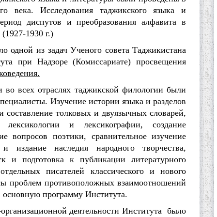
го века. Исследования таджикского языка и
ериод диспутов и преобразования алфавита в
(1927-1930 г.)
одной из задач Ученого совета Таджикистана
итута при Надзоре (Комиссариате) просвещения
коведения.
и во всех отраслях таджикской филологии были
ециалисты. Изучение истории языка и разделов
и составление толковых и двуязычных словарей,
лексикологии и лексикографии, создание
ие вопросов поэтики, сравнительное изучение
 и издание наследия народного творчества,
ск и подготовка к публикации литературного
отдельных писателей классического и нового
осы проблем противоположных взаимоотношений
 основную программу Института.
рганизационной деятельности Института было