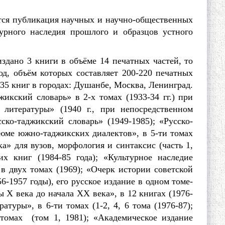
тся публикация научных и научно-общественных
турного наследия прошлого и образцов устного
но 3 книги в объёме 14 печатных частей, то
од, объём которых составляет 200-220 печатных
435 книг в городах: Душанбе, Москва, Ленинград.
икский словарь» в 2-х томах (1933-34 гг.) при
литературы» (1940 г., при непосредственном
ко-таджикский словарь» (1949-1985); «Русско-
зюме южно-таджикских диалектов», в 5-ти томах
а» для вузов, морфология и синтаксис (часть 1,
их книг (1984-85 года); «Культурное наследие
в двух томах (1969); «Очерк истории советской
6-1957 годы), его русское издание в одном томе-
 X века до начала XX века», в 12 книгах (1976-
атуры», в 6-ти томах (1-2, 4, 6 тома (1976-87);
томах (том 1, 1981); «Академическое издание