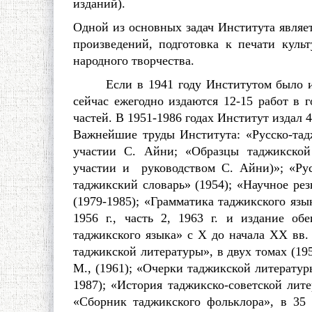
изданий).
Одной из основных задач Института являе
произведений, подготовка к печати куль
народного творчества.
Если в 1941 году Институтом было изда
сейчас ежегодно издаются 12-15 работ в г
частей. В 1951-1986 годах Институт издал 
Важнейшие труды Института: «Русско-тадж
участии С. Айни; «Образцы таджикской 
участии и руководством С. Айни)»; «Русс
таджикский словарь» (1954); «Научное ре
(1979-1985); «Грамматика таджикского язык
1956 г., часть 2, 1963 г. и издание обе
таджикского языка» с X до начала XX вв. 
таджикской литературы», в двух томах (195
М., (1961); «Очерки таджикской литературы
1987); «История таджикско-советской литер
«Сборник таджикского фольклора», в 35 