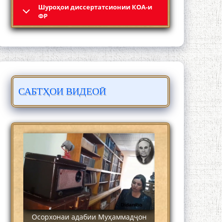
Шyроҳои диссертатсионии КОА-и
Кадамчо Худои Шарифзода
ФР
САБТҲОИ ВИДЕОӢ
Сайре дар Осорхона Муҳаммадҷон
Раҳимӣ
Осорхонаи адабии Муҳаммадҷон