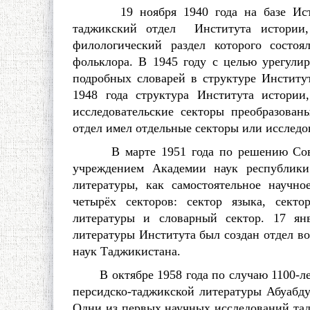
19 ноября 1940 года на базе Истори
таджикский отдел Института истории
филологический раздел которого состо
фольклора. В 1945 году с целью урегули
подробных словарей в структуре Институт
1948 года структура Института истории
исследовательские секторы преобразован
отдел имел отдельные секторы или исследо
В марте 1951 года по решению Совет
учреждением Академии наук республики
литературы, как самостоятельное научно
четырёх секторов: сектор языка, секто
литературы и словарный сектор. 17 янв
литературы Института был создан отдел в
наук Таджикистана.
В октябре 1958 года по случаю 1100-лет
персидско-таджикской литературы Абуабду
Одни из первых научных исследований тад