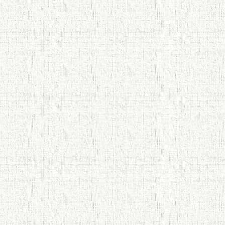
Осорхонаи Мирзо Турсунзода
Каратог
110 солагии шоири халқии
Тоҷикистон Мирзо Турсунзода / Mirzo
Tursunzoda