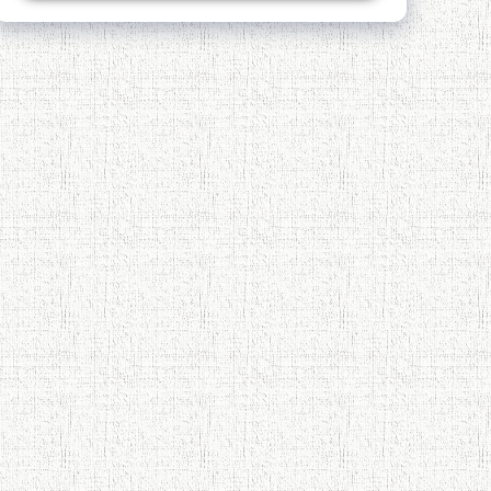
Қадамҷо - Лоҳутӣ
4-уми декабр- зодрӯзи шоири
абадзинда Абулқосим Лоҳутӣ