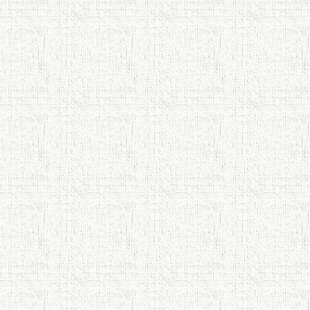
АБУЛҚОСИМ ЛОҲУТӢ / ABULQOSIM
LOHUTY/
Что знают в Ташкенте о Мирзо
Турсунзаде, чьим именем назвали
станцию метро?