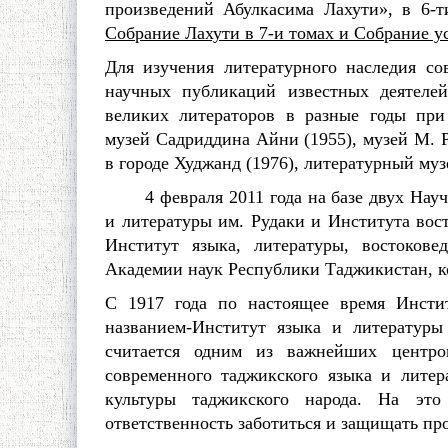
произведений Абулкасима Лахути», в 6-т
Собрание Лахути в 7-и томах и Собрание ус
Для изучения литературного наследия со
научных публикаций известных деятелей
великих литераторов в разные годы при
музей Садриддина Айни (1955), музей М. 
в городе Худжанд (1976), литературный музе
4 февраля 2011 года на базе двух Научн
и литературы им. Рудаки и Института вос
Институт языка, литературы, востоков
Академии наук Республики Таджикистан, ко
С 1917 года по настоящее время Инсти
названием-Институт языка и литератур
считается одним из важнейших центро
современного таджикского языка и лите
культуры таджикского народа. На это
ответственность заботиться и защищать пр