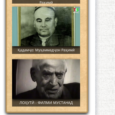
Раҳимӣ
Қадамҷо: Муҳаммадҷон Раҳимӣ
ЛОҲУТӢ - ФИЛМИ МУСТАНАД