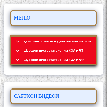
БО 4 000 000 СОМОНӢ
ПАЙКАРА ВА ОСОРХОНАИ
МЕНЮ
МӮЪМИН ҚАНОАТ СОХТА
ШУД!
Ҳамоҳангсозии пажӯҳишҳои илмии соҳа
Шyроҳои диссертатсионии КОА-и ҶТ
Кадамчо Худои Шарифзода
Шyроҳои диссертатсионии КОА-и ФР
САБТҲОИ ВИДЕОӢ
Сайре дар Осорхона
Муҳаммадҷон Раҳимӣ