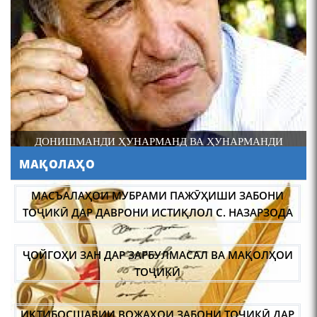
4-уми декабр- зодрӯзи
шоири абадзинда Абулқосим
Лоҳутӣ
ДОНИШМАНДИ ҲУНАРМАНД ВА ҲУНАРМАНДИ
ДОНИШМАНД
МАҚОЛАҲО
АБУЛҚОСИМ ЛОҲУТӢ /
ABULQOSIM LOHUTY/
МАСЪАЛАҲОИ МУБРАМИ ПАЖӮҲИШИ ЗАБОНИ
ТОҶИКӢ ДАР ДАВРОНИ ИСТИҚЛОЛ С. НАЗАРЗОДА
ҶОЙГОҲИ ЗАН ДАР ЗАРБУЛМАСАЛ ВА МАҚОЛҲОИ
ТОҶИКӢ
ИҚТИБОСШАВИИ ВОЖАҲОИ ЗАБОНИ ТОҶИКӢ ДАР
Что знают в Ташкенте о