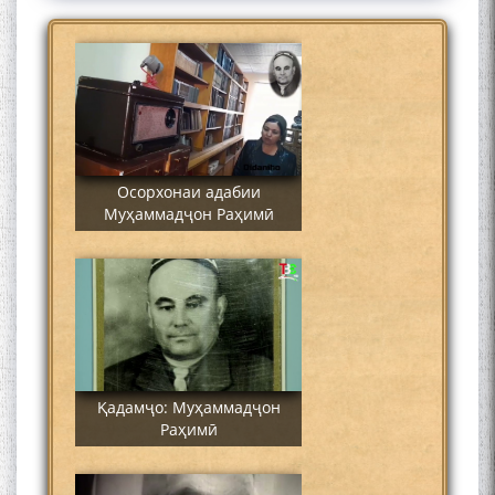
Осорхонаи адабии
Муҳаммадҷон Раҳимӣ
Қадамҷо: Муҳаммадҷон
Раҳимӣ