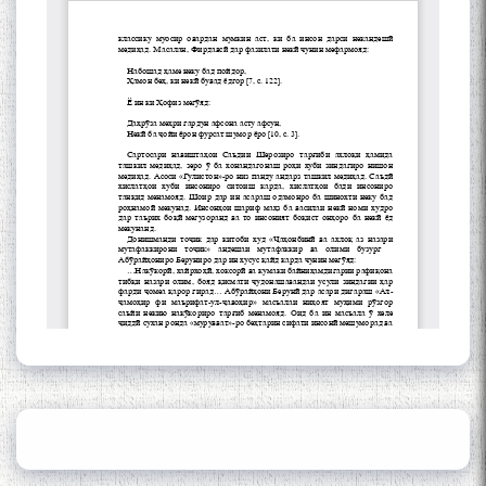
Gulf
Сайри Дарвоз бо Мӯъмин
Қаноат: Чанор ҳам "гап"
мезанад
ШАРҲИ МУЛОҚОТ БО АҲЛИ
ИЛМ ВА МАОРИФИ КИШВАР
АЗ ҶОНИБИ ОЛИМОНИ
АКАДЕМИЯИ МИЛЛИИ
ИЛМҲОИ ТОҶИКИСТОН