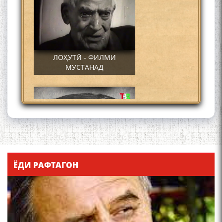
ЛОҲУТӢ - ФИЛМИ
МУСТАНАД
Қадамҷо - Лоҳутӣ
ЁДИ РАФТАГОН