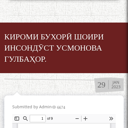
Дар Академияи миллии
илмҳои Тоҷикистон бахшида
ба 100-солагии мунаққиду
адабиётшинос Соҳиб
Табаров ҳамоиши илмӣ-
назариявӣ баргузор гардид.
КИРОМИ БУХОРӢ ШОИРИ
ИНСОНДӮСТ УСМОНОВА
ГУЛБАҲОР.
МАВЛОНО ҶАЛОЛИДДИНИ
БАЛХӢ БУЗУРГТАРИН
МУТАФАККИР ВА ОРИФИ
ЗАБОНУ АДАБИ ТОҶИК
JAN
29
2023
Submitted by
Admin
6674
به عبارت دیگر: گفتگو با مومن
قناعت Mumin Qanoat