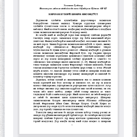
Сухбати навқаламон бо
Муъмин Қаноат\Meeting of
young talents with Mumyin
Kanoat
The Persian Gulf Beautiful
poetry from Устод Мумин
Қаноат (Ustod Mumin Qanoat)
and Master Mehryar
Mehrafarin about the conflict
of the name of the Persian