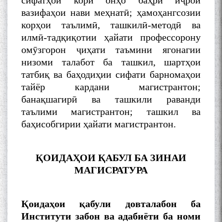
сифатҳои кори онҳо баҳри иҷрои
вазифаҳои нави меҳнатӣ; ҳамоҳангсозии
корҳои таълимӣ, ташкилӣ-методӣ ва
илмӣ-тадқиқотии ҳайати профессорону
омӯзгорон ҷиҳати таъмини ягонагии
низоми талабот ба ташкил, шартҳои
татбиқ ва баҳодиҳии сифати барномаҳои
тайёр кардани магистрантон;
банақшагирӣ ва ташкили раванди
таълими магистрантон; ташкил ва
баҳисобгирии ҳайати магистрантон.
ҚОИДАҲОИ Қ
АБУЛ БА ЗИНАИ
МАГИСРАТУРА
Қоидаҳои қ
абули
довталабон
ба
Институти забон ва адабиёти ба номи