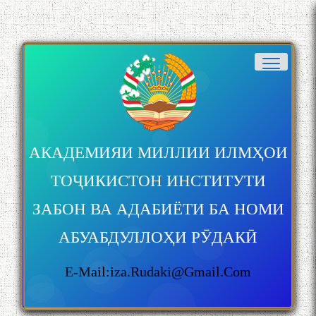
АКАДЕМИЯИ МИЛЛИИ ИЛМҲОИ
ТОҶИКИСТОН ИНСТИТУТИ
ЗАБОН ВА АДАБИЁТИ БА НОМИ
АБУАБДУЛЛОҲИ РӮДАКӢ
E-Mail:iza.rudaki@gmail.com