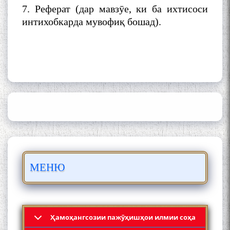
7. Реферат (дар мавзӯе, ки ба ихтисоси
интихобкарда мувофиқ бошад).
ШАРҲИ МУЛОҚОТ БО АҲЛИ
ИЛМ ВА МАОРИФИ КИШВАР
АЗ ҶОНИБИ ОЛИМОНИ
АКАДЕМИЯИ МИЛЛИИ
ИЛМҲОИ ТОҶИКИСТОН
БО 4 000 000 СОМОНӢ
ПАЙКАРА ВА ОСОРХОНАИ
МЕНЮ
МӮЪМИН ҚАНОАТ СОХТА
ШУД!
Ҳамоҳангсозии пажӯҳишҳои илмии соҳа