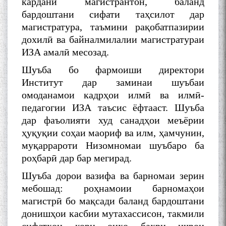
кардани магистрантон, баланд
бардоштани сифати таҳсилот дар
магистратура, таъмини рақобатпазирии
дохилӣ ва байналмилалии магистратураи
ИЗА амалӣ месозад.
Шуъба бо фармоиши директори
Институт дар заминаи шуъбаи
омоданамои кадрҳои илмӣ ва илмӣ-
педагогии ИЗА таъсис ёфтааст. Шуъба
дар фаъолияти худ санадҳои меъёрии
ҳуқуқии соҳаи маориф ва илм, ҳамчунин,
муқаррароти Низомномаи шуъбаро ба
роҳбарӣ дар бар мегирад.
Шуъба дорои вазифа ва барномаи зерин
мебошад: роҳнамоии барномаҳои
магистрӣ бо мақсади баланд бардоштани
донишҳои касбии мутахассисон, такмили