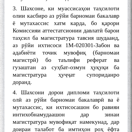
3. Шахсоне, ки муассисаҳои таҳсилоти
олии касбиро аз рӯйи барномаи бакалавр
ё мутахассис хатм карда, бо қарори
Комиссияи аттестатсионии давлатӣ барои
таҳсил ба магистратура тавсия шудаанд,
аз рӯйи ихтисоси 1М-020301-Забон ва
адабиёти точик мувофиқ (барномаи
магистрӣ) бо таълифи реферат ва
гузаштан аз суҳбат-озмун ҳуқуқи ба
магистратура ҳуҷҷат супориданро
доранд.
4. Шахсони дорои дипломи таҳсилоти
олӣ аз рӯйи барномаи бакалаврӣ ва ё
мутахассис, ки ихтисосашон бо равияи
интихобнамудаашон дар зинаи
магистратура мувофиқат намекунад, дар
доираи талабот ба имтиҳон роҳ ёфта