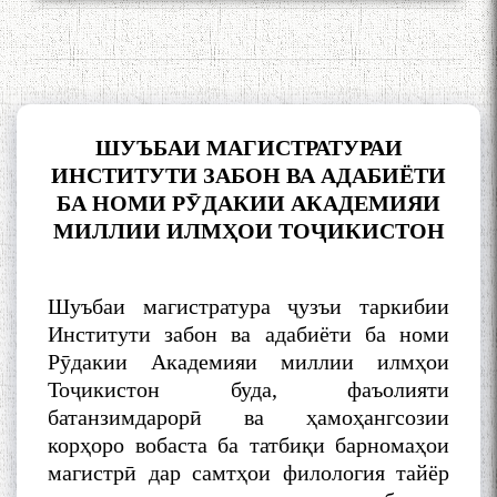
ШУЪБАИ МАГИСТРАТУРАИ
ИНСТИТУТИ ЗАБОН ВА АДАБИЁТИ
БА НОМИ Р
Ӯ
ДАКИИ
АКАДЕМИЯИ
МИЛЛИИ ИЛМҲ
ОИ
ТО
Ҷ
ИКИСТОН
Шуъбаи магистратура ҷузъи таркибии
Институти забон ва адабиёти ба номи
Рӯдакии Академияи миллии илмҳои
Тоҷикистон буда, фаъолияти
батанзимдарорӣ ва ҳамоҳангсозии
корҳоро вобаста ба татбиқи барномаҳои
магистрӣ дар самтҳои филология тайёр