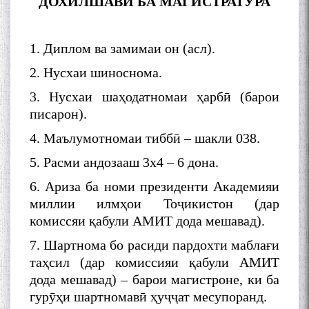
ДОХИЛШАВӢ БА
МАГИСТРАТУРА
Kanoat
1. Диплом ва замимаи он (асл).
2. Нусхаи шиноснома.
3. Нусхаи шаҳодатномаи ҳарбӣ (барои
The Persian Gulf Beautiful
писарон).
poetry from Устод Мумин
Қаноат (Ustod Mumin Qanoat)
4. Маълумотномаи тиббӣ – шакли 038.
and Master Mehryar
Mehrafarin about the conflict
5. Расми андозааш 3х4 – 6 дона.
of the name of the Persian
6. Ариза ба номи президенти Академияи
Gulf
миллии илмҳои Тоҷикистон (дар
комиссяи қабули АМИТ дода мешавад).
Сайри Дарвоз бо Мӯъмин
7. Шартнома бо расиди пардохти маблағи
Қаноат: Чанор ҳам "гап"
таҳсил (дар комиссияи қабули АМИТ
мезанад
дода мешавад) – барои магистроне, ки ба
гурӯҳи шартномавӣ ҳуҷҷат месупоранд.