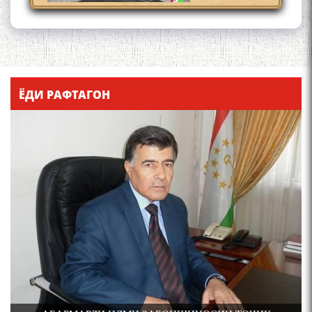
Қадамҷо - Лоҳутӣ
ЁДИ РАФТАГОН
4-уми декабр- зодрӯзи
шоири абадзинда Абулқосим
Лоҳутӣ