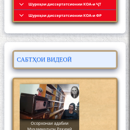
Шyроҳои диссертатсионии КОА-и ҶТ
Кадамчо Худои Шарифзода
Шyроҳои диссертатсионии КОА-и ФР
САБТҲОИ ВИДЕОӢ
Сайре дар Осорхона
Муҳаммадҷон Раҳимӣ
Осорхонаи адабии
Муҳаммадҷон Раҳимӣ