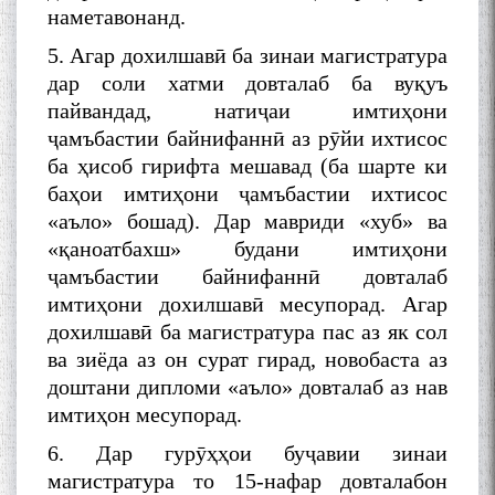
наметавонанд.
5. Агар дохилшавӣ ба зинаи магистратура
БА МУНОСИБАТИ
дар соли хатми довталаб ба вуқуъ
БУЗУРГДОШТИ РӮЗИ РӮДАКӢ
пайвандад, натиҷаи имтиҳони
ҷамъбастии байнифаннӣ аз рӯйи ихтисос
ба ҳисоб гирифта мешавад (ба шарте ки
баҳои имтиҳони ҷамъбастии ихтисос
«аъло» бошад). Дар мавриди «хуб» ва
«қаноатбахш» будани имтиҳони
ҷамъбастии байнифаннӣ довталаб
Дар Академияи миллии
имтиҳони дохилшавӣ месупорад. Агар
илмҳои Тоҷикистон бахшида
дохилшавӣ ба магистратура пас аз як сол
ба 100-солагии мунаққиду
ва зиёда аз он сурат гирад, новобаста аз
адабиётшинос Соҳиб
Табаров ҳамоиши илмӣ-
доштани дипломи «аъло» довталаб аз нав
назариявӣ баргузор гардид.
имтиҳон месупорад.
6. Дар гурӯҳҳои буҷавии зинаи
магистратура то 15-нафар довталабон