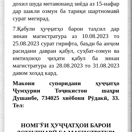
дохил шуда метавонанд зиёда аз 15-нафар
МАВЛОНО ҶАЛОЛИДДИНИ
БАЛХӢ БУЗУРГТАРИН
дар шакли озмун ба тариқи шартномавӣ
МУТАФАККИР ВА ОРИФИ
сурат мегирад.
ЗАБОНУ АДАБИ ТОҶИК
7.Қабули ҳуҷҷатҳо барои таҳсил дар
зинаи магистратура аз 10.08.2023 то
25.08.2023 сурат гирифта, баъди ба анҷом
расидани давраи қабул, суҳбат-озмун ва
имтиҳонҳо ҷиҳати қабул ба зинаи
به عبارت دیگر: گفتگو با مومن
магистратура аз 28.08.2023 то 31.08.2023
قناعت Mumin Qanoat
давом хоҳад кард.
Макони супоридани ҳ
у
ҷҷ
ат
ҳ
о
Ҷ
ум
ҳ
урии
То
ҷ
икистон
ша
ҳ
ри
Душанбе
,
734025
хиёбони Р
ӯ
дак
ӣ
, 33.
Тел:
Сухбати навқаламон бо
Муъмин Қаноат\Meeting of
НОМГӮИ Ҳ
У
ҶҶ
АТ
Ҳ
ОИ
БАРОИ
young talents with Mumyin