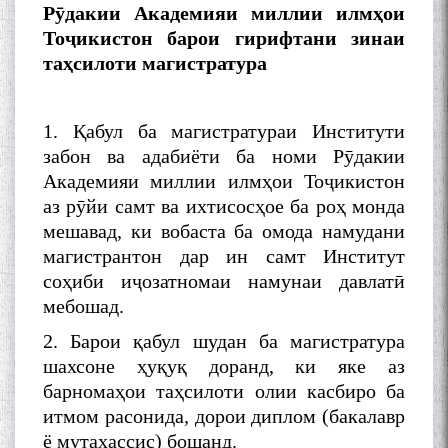
Р
ӯ
дакии
Академияи миллии илмҳ
ои
То
ҷ
икистон
барои
гирифтани
зинаи
та
ҳ
силоти
магистратура
1. Қабул ба магистратураи Институти
забон ва адабиёти ба номи Рӯдакии
Академияи миллии илмҳои Тоҷикистон
аз рӯйи самт ва ихтисосҳое ба роҳ монда
мешавад, ки вобаста ба омода намудани
магистрантон дар ин самт Институт
соҳиби иҷозатномаи намунаи давлатӣ
мебошад.
2. Барои қабул шудан ба магистратура
шахсоне ҳуқуқ доранд, ки яке аз
барномаҳои таҳсилоти олии касбиро ба
итмом расонида, дорои диплом (бакалавр
ё мутахассис) бошанд.