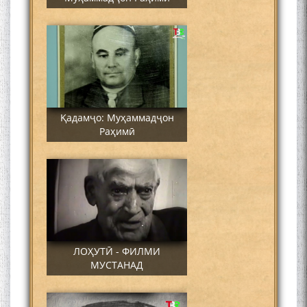
Қадамҷо: Муҳаммадҷон
Раҳимӣ
ЛОҲУТӢ - ФИЛМИ
МУСТАНАД