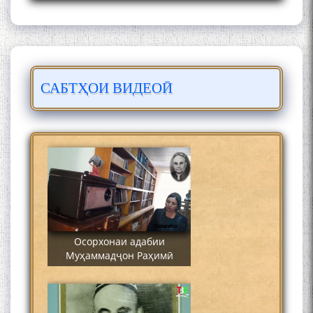
САБТҲОИ ВИДЕОӢ
Сайре дар Осорхона
Муҳаммадҷон Раҳимӣ
Осорхонаи адабии
Муҳаммадҷон Раҳимӣ