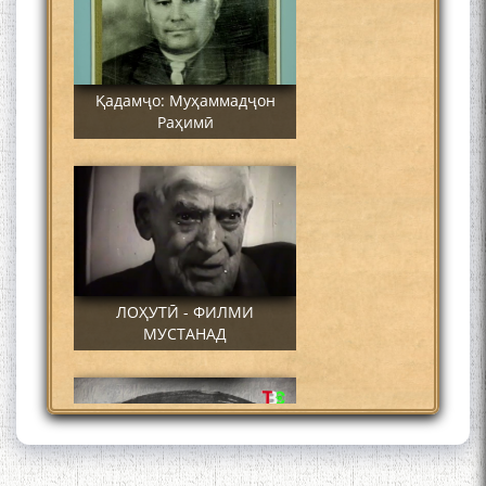
Қадамҷо: Муҳаммадҷон
Раҳимӣ
ЛОҲУТӢ - ФИЛМИ
МУСТАНАД