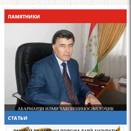
Қадамҷо - Лоҳутӣ
ПАМЯТНИКИ
4-уми декабр- зодрӯзи
шоири абадзинда Абулқосим
Лоҳутӣ
И
АБАРМАРДИ ИЛМИ ЗАБОНШИНОСИИ ТОҶИК
СТАТЬИ
АБУЛҚОСИМ ЛОҲУТӢ /
ABULQOSIM LOHUTY/