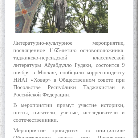
به عبارت دیگر: گفتگو با مومن
Литературно-культурное мероприятие,
قناعت Mumin Qanoat
посвященное 1165-летию основоположника
таджикско-персидской классической
литературы Абуабдулло Рудаки, состоится 9
ноября в Москве, сообщили корреспонденту
НИАТ «Ховар» в Общественном совете при
Посольстве Республики Таджикистан в
Российской Федерации.
Сухбати навқаламон бо
В мероприятии примут участие историки,
Муъмин Қаноат\Meeting of
young talents with Mumyin
поэты, писатели, ученые, исследователи и
Kanoat
соотечественники.
Мероприятие проводится по инициативе
Общественного совета при Посольстве