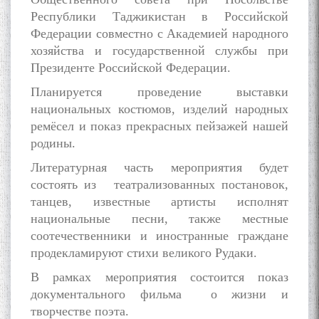
Республики Таджикистан в Российской
Федерации совместно с Академией народного
хозяйства и государственной службы при
The Persian Gulf Beautiful
poetry from Устод Мумин
Президенте Российской Федерации.
Қаноат (Ustod Mumin Qanoat)
Планируется проведение ​​выставки
and Master Mehryar
Mehrafarin about the conflict
национальных костюмов, изделий народных
of the name of the Persian
ремёсел и показ прекрасных пейзажей нашей
Gulf
родины.
Литературная часть мероприятия будет
состоять из театрализованных постановок,
Сайри Дарвоз бо Мӯъмин
танцев, известные артисты исполнят
Қаноат: Чанор ҳам "гап"
мезанад
национальные песни, также местные
соотечественники и иностранные граждане
продекламируют стихи великого Рудаки.
В рамках мероприятия состоится показ
документального фильма о жизни и
творчестве поэта.