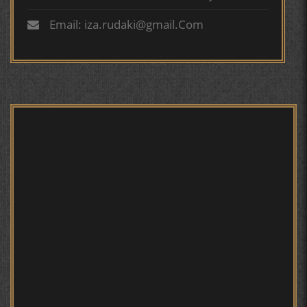
ВОЖАҲОИ НУРОНИИ ШЕЪР АНЗУРАТИ МАЛИКЗОД.
Турсунзода
Email: iza.rudaki@gmail.Com
ТАСАВВУРИ МАРДУМ ДАР ХУСУСИ ИШҚИ РӮДАКӢ
ФАРИДУН ИСМОИЛОВ.
СЕҲРИ СУХАН ВА ҚУДРАТИ БАЁНИ УСТОД АЙНӢ
Мирзо Турсунзода - филми
мустанад
АБУАБДУЛЛОҲИ РӮДАКӢ ДАР ТАҲҚИҚИ ТОҶИДДИН
МАРДОНӢ УМРИДДИН ЮСУФӢ ИНСТИТУТИ ЗАБОН
ВА АДАБИЁТИ БА НОМИ РӮДАКИИ АМИТ
КИРОМИ БУХОРӢ ШОИРИ ИНСОНДӮСТ УСМОНОВА
ГУЛБАҲОР.
Мирзо Турсунзода - Шоиро,
аз сӯхтан дорӣ хабар
ТАҶАССУМИ ҲАСБИ ҲОЛ ДАР ҒАЗАЛИЁТИ КИРОМИ
БУХОРОӢ УСМОНОВА Г.Ф.