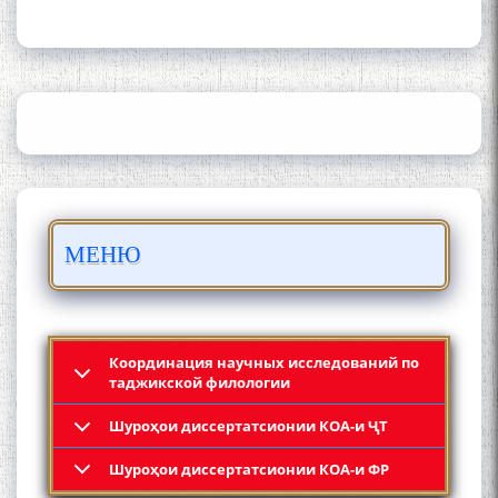
ШАРҲИ МУЛОҚОТ БО АҲЛИ
ИЛМ ВА МАОРИФИ КИШВАР
АЗ ҶОНИБИ ОЛИМОНИ
АКАДЕМИЯИ МИЛЛИИ
ИЛМҲОИ ТОҶИКИСТОН
БО 4 000 000 СОМОНӢ
МЕНЮ
ПАЙКАРА ВА ОСОРХОНАИ
МӮЪМИН ҚАНОАТ СОХТА
ШУД!
Координация научных исследований по
таджикской филологии
Шyроҳои диссертатсионии КОА-и ҶТ
Кадамчо Худои Шарифзода
Шyроҳои диссертатсионии КОА-и ФР