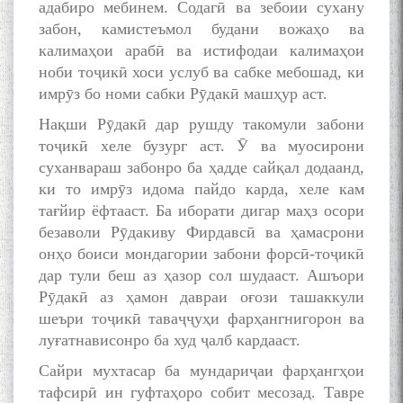
адабиро мебинем. Содагӣ ва зебоии сухану
забон, камистеъмол будани вожаҳо ва
калимаҳои арабӣ ва истифодаи калимаҳои
ноби тоҷикӣ хоси услуб ва сабке мебошад, ки
имрӯз бо номи сабки Рӯдакӣ машҳур аст.
Нақши Рӯдакӣ дар рушду такомули забони
тоҷикӣ хеле бузург аст. Ӯ ва муосирони
суханвараш забонро ба ҳадде сайқал додаанд,
ки то имрӯз идома пайдо карда, хеле кам
тағйир ёфтааст. Ба иборати дигар маҳз осори
безаволи Рӯдакиву Фирдавсӣ ва ҳамасрони
онҳо боиси мондагории забони форсӣ-тоҷикӣ
дар тули беш аз ҳазор сол шудааст. Ашъори
Рӯдакӣ аз ҳамон давраи оғози ташаккули
шеъри тоҷикӣ таваҷҷуҳи фарҳангнигорон ва
луғатнависонро ба худ ҷалб кардааст.
Сайри мухтасар ба мундариҷаи фарҳангҳои
тафсирӣ ин гуфтаҳоро собит месозад. Тавре