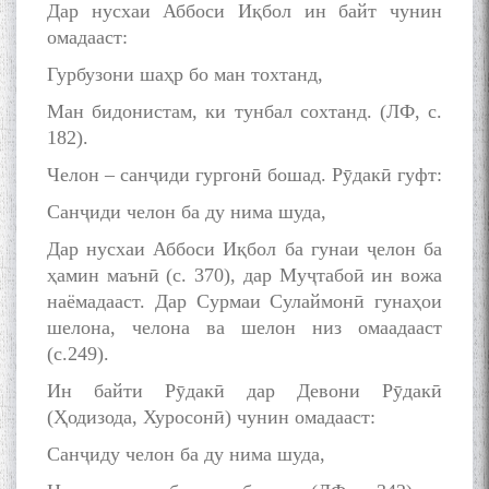
Дар нусхаи Аббоси Иқбол ин байт чунин
омадааст:
Гурбузони шаҳр бо ман тохтанд,
Ман бидонистам, ки тунбал сохтанд. (ЛФ, с.
182).
Челон – санҷиди гургонӣ бошад. Рӯдакӣ гуфт:
Санҷиди челон ба ду нима шуда,
Дар нусхаи Аббоси Иқбол ба гунаи ҷелон ба
ҳамин маънӣ (с. 370), дар Муҷтабоӣ ин вожа
наёмадааст. Дар Сурмаи Сулаймонӣ гунаҳои
шелона, челона ва шелон низ омаадааст
(с.249).
Ин байти Рӯдакӣ дар Девони Рӯдакӣ
(Ҳодизода, Хуросонӣ) чунин омадааст:
Санҷиду челон ба ду нима шуда,