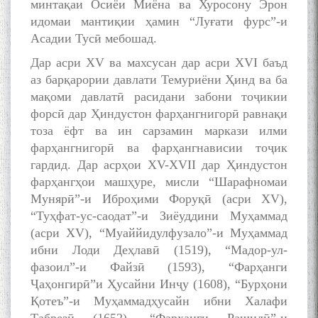
минтақаи Осиёи Миёна ва Хуросону Эрон
идомаи мантиқии ҳамин “Луғати фурс”-и
Асадии Тусӣ мебошад.
Дар асри XV ва махсусан дар асри XVI баъд
аз барқарории давлати Темуриёни Ҳинд ва ба
мақоми давлатӣ расидани забони тоҷикии
форсӣ дар Ҳиндустон фарҳангнигорӣ равнақи
тоза ёфт ва ин сарзамин маркази илми
фарҳангнигорӣ ва фарҳангнависии тоҷик
гардид. Дар асрҳои XV-XVII дар Ҳиндустон
фарҳангҳои машҳуре, мисли “Шарафномаи
Мунярӣ”-и Иброҳими Форуқӣ (асри XV),
“Туҳфат-ус-саодат”-и Зиёуддини Муҳаммад
(асри XV), “Муаййидулфузало”-и Муҳаммад
ибни Лоди Деҳлавӣ (1519), “Мадор-ул-
фазоил”-и Файзӣ (1593), “Фарҳанги
Ҷаҳонгирӣ”и Ҳусайни Инҷу (1608), “Бурҳони
Қотеъ”-и Муҳаммадҳусайн ибни Халафи