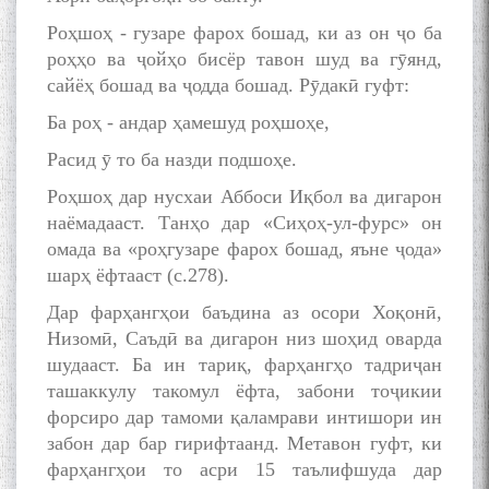
Роҳшоҳ - гузаре фарох бошад, ки аз он ҷо ба
роҳҳо ва ҷойҳо бисёр тавон шуд ва гӯянд,
сайёҳ бошад ва ҷодда бошад. Рӯдакӣ гуфт:
Ба роҳ - андар ҳамешуд роҳшоҳе,
Расид ӯ то ба назди подшоҳе.
Роҳшоҳ дар нусхаи Аббоси Иқбол ва дигарон
наёмадааст. Танҳо дар «Сиҳоҳ-ул-фурс» он
омада ва «роҳгузаре фарох бошад, яъне ҷода»
шарҳ ёфтааст (с.278).
Дар фарҳангҳои баъдина аз осори Хоқонӣ,
Низомӣ, Саъдӣ ва дигарон низ шоҳид оварда
шудааст. Ба ин тариқ, фарҳангҳо тадриҷан
ташаккулу такомул ёфта, забони тоҷикии
форсиро дар тамоми қаламрави интишори ин
забон дар бар гирифтаанд. Метавон гуфт, ки
фарҳангҳои то асри 15 таълифшуда дар