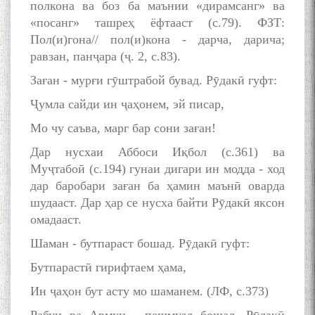
полкона ва боз ба маънии «дирамсанг» ва
«посанг» ташреҳ ёфтааст (с.79). ФЗТ:
Пол(и)гона// пол(и)кона - дарча, дарича;
равзан, панҷара (ҷ. 2, с.83).
Заған - мурғи гӯштрабой бувад. Рӯдакӣ гуфт:
Ҷумла сайди ин ҷаҳонем, эй писар,
Мо чу саъва, марг бар сони заған!
Дар нусхаи Аббоси Иқбол (с.361) ва
Муҷтабоӣ (с.194) гунаи дигари ин модда - ход
дар баробари заған ба ҳамин маънӣ оварда
шудааст. Дар ҳар се нусха байти Рӯдакӣ яксон
омадааст.
Шаман - бутпараст бошад. Рӯдакӣ гуфт:
Бутпарастӣ гирифтаем ҳама,
Ин ҷаҳон бут асту мо шаманем. (ЛФ, с.373)