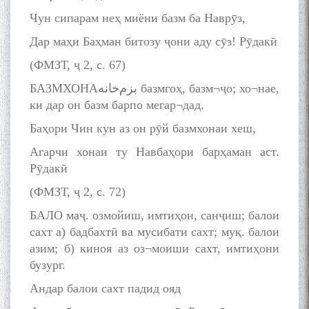
Чун сипарам неҳ миёни базм ба Наврӯз,
Дар маҳи Баҳман битозу ҷони аду сӯз! Рӯдакӣ
(ФМЗТ, ҷ 2, с. 67)
БАЗМХОНАبزم‌خانه базмгоҳ, базм¬ҷо; хо¬нае,
ки дар он базм барпо мегар¬дад.
Баҳори Чин кун аз он рӯй базмхонаи хеш,
Агарчи хонаи ту Навбаҳори барҳаман аст.
Рӯдакӣ
(ФМЗТ, ҷ 2, с. 72)
БАЛО маҷ. озмойиш, имтиҳон, санҷиш; балои
сахт а) бадбахтӣ ва мусибати сахт; муқ. балои
азим; б) киноя аз оз¬моиши сахт, имтиҳони
бузург.
Андар балои сахт падид ояд