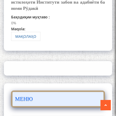
истилоҳоти Институти забон ва адабиёти ба
мезанад
номи Рӯдакӣ
Баҳодиҳии муҳтаво :
0%
Maqola:
МАҚОЛАҲО
ШАРҲИ МУЛОҚОТ БО АҲЛИ
ИЛМ ВА МАОРИФИ КИШВАР
АЗ ҶОНИБИ ОЛИМОНИ
АКАДЕМИЯИ МИЛЛИИ
ИЛМҲОИ ТОҶИКИСТОН
БО 4 000 000 СОМОНӢ
МЕНЮ
ПАЙКАРА ВА ОСОРХОНАИ
МӮЪМИН ҚАНОАТ СОХТА
ШУД!