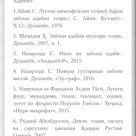
Адабиёт
1.Айнӣ С. Луғати нимтафсилии тоҷикӣ барои
забони адабии тоҷик// С. Айнӣ. Куллиёт.-
Ҷ.12.-Душанбе, 1976.
МАВЛОНО ҶАЛОЛИДДИНИ
БАЛХӢ БУЗУРГТАРИН
2. Маҷидов Ҳ. Забони адабии муосири тоҷик,
МУТАФАККИР ВА ОРИФИ
Душанбе, 2007, ҷ. 1.
ЗАБОНУ АДАБИ ТОҶИК
3. Назарзода С. Имло ва забони адабӣ.-
Душанбе, «Андалеб-Р», 2015.
4. Назарзода С. Пояҳои густариши забони
миллӣ. Душанбе, «Эр-граф», 2016.
به عبارت دیگر: گفتگو با مومن
5. Намунаҳо аз Фарҳанги Асдии Тӯсӣ, Луғати
قناعت Mumin Qanoat
фурс, муқаддима, таҳия, таълиқот, ҳошия,
луғот ва феҳристи Нурулло Ғиёсов.- Хуҷанд,
«Нури маърифат», 2015.
6. Рӯдакӣ Абуабдуллоҳ. Девон. таҳия, тасҳеҳ
ва сарсухану ҳавошии Қодири Рустам.
Олмотӣ, 2007.