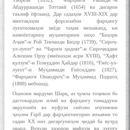
Табрезӣ (1652), “Фарҳанги Рашидӣ”-и
Абдуррашиди Тоттавӣ (1654) ва дигарон
таълиф ёфтаанд. Дар садаҳои XVIII-XIX дар
минтақаҳои форсизабон фарҳангу
луғатномаҳои зиёде таҳия мешаванд, ки
намоёнтарину муҳимтарини онҳо “Баҳори
Аҷам”-и Рой Текчанди Баҳор (1739), “Сироҷ-
ул-луғот” ва “Чароғи ҳидоят”-и Сироҷиддин
Алихони Орзу (миёнаҳои асри XVIII), “Ҳафт
қулзум”-и Гозиуддин Ҳайдар (1816), “Ғиёс-ул-
луғот”-и Муҳаммади Ғиёсиддин (1827),
“Фарҳанги Онандроҷ”-и Муҳаммад Подшоҳ
(1888) мебошад.
Ошноии мардуми Шарқ, аз ҷумла тоҷикон бо
дастовардҳои илмӣ ва фарҳангу тамаддуни
аврупоиён ва нуфузи сиёсию иҷтимоии
ҷаҳони Ғарб дар фарҳангнигории анъавии то
садаи XX низ дигаргуниҳои ҷиддӣ ба вуҷуд
овард. Вуруди ҳазорон мафҳум ва луғоту