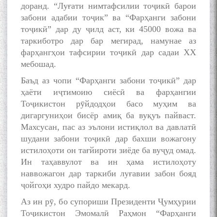
доранд. “Луғати нимтафсилии тоҷикӣ барои
забони адабии тоҷик” ва “Фарҳанги забони
тоҷикӣ” дар ду ҷилд аст, ки 45000 вожа ва
таркиботро дар бар мегирад, намунае аз
фарҳангҳои тафсирии тоҷикӣ дар садаи XX
мебошад.
Баъд аз чопи “Фарҳанги забони тоҷикӣ” дар
ҳаёти иҷтимоию сиёсӣ ва фарҳангии
Тоҷикистон рӯйдодҳои басо муҳим ва
дигаргуниҳои бисёр амиқ ба вуқуъ пайваст.
Махсусан, пас аз эълони истиқлол ва давлатӣ
шудани забони тоҷикӣ дар бахши вожагону
истилоҳоти он тағйироти зиёде ба вуҷуд омад.
Ин таҳаввулот ва ин ҳама истилоҳоту
наввожагон дар таркиби луғавии забон бояд
ҷойгоҳи худро пайдо мекард.
Аз ин рӯ, бо супориши Президенти Ҷумҳурии
Тоҷикистон Эмомалӣ Раҳмон “Фарҳанги