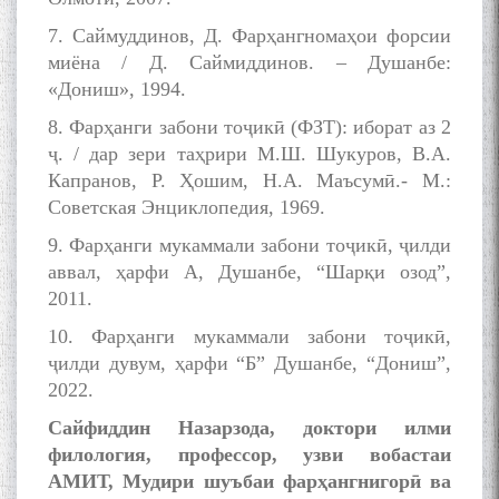
Сухбати навқаламон бо
7. Саймуддинов, Д. Фарҳангномаҳои форсии
Муъмин Қаноат\Meeting of
миёна / Д. Саймиддинов. – Душанбе:
young talents with Mumyin
«Дониш», 1994.
Kanoat
8. Фарҳанги забони тоҷикӣ (ФЗТ): иборат аз 2
ҷ. / дар зери таҳрири М.Ш. Шукуров, В.А.
Капранов, Р. Ҳошим, Н.А. Маъсумӣ.- М.:
Советская Энциклопедия, 1969.
9. Фарҳанги мукаммали забони тоҷикӣ, ҷилди
The Persian Gulf Beautiful
аввал, ҳарфи А, Душанбе, “Шарқи озод”,
poetry from Устод Мумин
Қаноат (Ustod Mumin Qanoat)
2011.
and Master Mehryar
10. Фарҳанги мукаммали забони тоҷикӣ,
Mehrafarin about the conflict
of the name of the Persian
ҷилди дувум, ҳарфи “Б” Душанбе, “Дониш”,
Gulf
2022.
Сайфиддин Назарзода, доктори илми
филология, профессор, узви вобастаи
Сайри Дарвоз бо Мӯъмин
АМИТ, Мудири шуъбаи фарҳангнигорӣ ва
Қаноат: Чанор ҳам "гап"