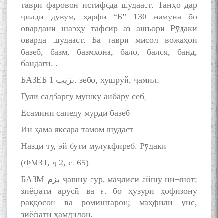
таври фаровон истифода шудааст. Танҳо дар
ҷилди дувум, ҳарфи “Б” 130 намуна бо
овардани шарҳу тафсир аз ашъори Рӯдакӣ
оварда шудааст. Ба таври мисол вожаҳои
базеб, базм, базмхона, бало, балоя, банд,
бандагӣ...
БАЗЕБ بزیب 1. зебо, хушрӯй, ҷамил.
Гули садбаргу мушку анбару себ,
Ёсамини сапеду мӯрди базеб
Ин ҳама яксара тамом шудаст
Назди ту, эй бути мулукфиреб. Рӯдакӣ
(ФМЗТ, ҷ 2, с. 65)
БАЗМ بزم ҷашну сур, маҷлиси айшу ни¬шот;
зиёфати арусӣ ва ғ. бо ҳузури ҳофизону
раққосон ва ромишгарон; маҳфили унс,
зиёфати ҳамдилон.