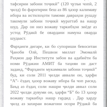
тафсирии забони тоҷикӣ” (120 ҷузъи чопӣ, 2
ҷилд) бо фарогирии беш аз 86 ҳазор калимаву
ибора ва истилоҳоти тамоми давраҳои рушду
такомули забони тоҷикӣ мураттаб ва нашр
шуд. Дар он низ вожаву таркибҳои зиёде аз
устод Рӯдакӣ бе овардани намуна оварда
шудааст.
Фарҳанги дигаре, ки бо супориши бевоситаи
Ҷаноби Олӣ, Пешвои миллат Эмомалӣ
Раҳмон дар Институти забон ва адабиёти ба
номи Рӯдакии АМИТ ба таҳияи он даст
заданд, “Фарҳанги мукаммали забони тоҷикӣ”
буд, ки соли 2011 ҷилди аввали он, ҳарфи
“А”- ёздаҳ ҳазор вожаву ибора ба чоп расид.
Баъд аз ёздаҳ соли нашри ҷилди аввал соли
2022 ҷилди дувуми он, ҳарфи “Б” бо 13 ҳазор
вожаву таркибҳо нашр гардид . Дар ҳарду
ҷилд аз захираи вожагони осори Рӯдакӣ ба