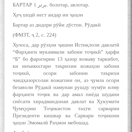
БАРТАР برتر 1. болотар, авлотар.
Ҳеҷ шодӣ нест андар ин ҷаҳон
Бартар аз дидори рӯйи дӯстон. Рӯдакӣ
(ФМЗТ, ҷ 2, с. 224)
БА МУНОСИБАТИ
Хулоса, дар рӯзҳои ҷашни Истиқлоли давлатӣ
БУЗУРГДОШТИ РӮЗИ РӮДАКӢ
“Фарҳанги мукаммали забони тоҷикӣ” ҳарфи
“Б” бо фарогирии 13 ҳазор вожаву таркибот,
ки инъикосгари таърихии вожаҳои забони
тоҷикӣ, осори забонии таърихи
чандҳазорсолаи вожагони он, аз ҷумла осори
безаволи Рӯдакӣ намунаи рушду нумӯи илму
фарҳанги тоҷик ва дар амал пиёда шудани
Дар Академияи миллии
сиёсати хирадмандонаи давлат ва Ҳукумати
илмҳои Тоҷикистон бахшида
Ҷумҳурии Тоҷикистон таҳти сарварии
ба 100-солагии мунаққиду
Президенти кишвар ва Сарвари тоҷикони
адабиётшинос Соҳиб
ҷаҳон Эмомалӣ Раҳмон мебошад.
Табаров ҳамоиши илмӣ-
назариявӣ баргузор гардид.