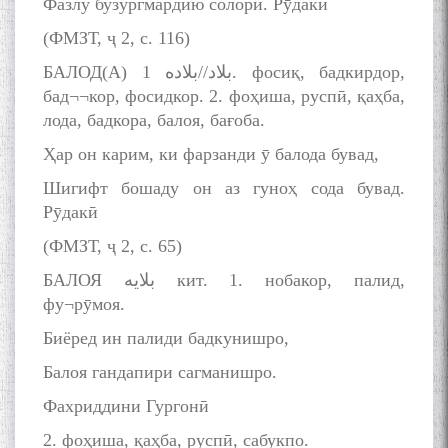
Фазлу бузургмардию солорӣ. Рӯдакӣ
(ФМЗТ, ҷ 2, с. 116)
БАЛОД(А) بلاد//بلاده 1. фосиқ, бадкирдор,
бад¬¬кор, фосидкор. 2. фоҳиша, руспӣ, қаҳба,
лода, бадкора, балоя, бағоба.
Ҳар он карим, ки фарзанди ӯ балода бувад,
Шигифт бошаду он аз гуноҳ сода бувад.
Рӯдакӣ
(ФМЗТ, ҷ 2, с. 65)
БАЛОЯ بلایه кит. 1. нобакор, палид,
фу¬рӯмоя.
Биёред ин палиди бадкунишро,
Балоя гандапири сагманишро.
Фахриддини Гургонӣ
2. фоҳиша, қаҳба, руспӣ, сабукпо.