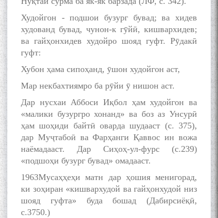
Нуқтаи сурма ба як-як барзада (ЛФ, с. 342).
Худойгон - подшои бузург бувад; ва хидев
худованд бувад, чунон-к гӯйӣ, кишвархидев;
ва гайҳонхидев худойро шояд гуфт. Рӯдакӣ
гуфт:
Хубон ҳама сипоҳанд, ӯшон худойгон аст,
Мар некбахтиямро ба рӯйи ӯ нишон аст.
Дар нусхаи Аббоси Иқбол ҳам худойгон ва
«малики бузургро хонанд» ва боз аз Унсурӣ
ҳам шоҳиди байтӣ оварда шудааст (с. 375),
дар Муҷтабоӣ ва Фарҳанги Қаввос ин вожа
наёмадааст. Дар Сиҳоҳ-ул-фурс (с.239)
«подшоҳи бузург бувад» омадааст.
1963Мусаҳҳеҳи матн дар ҳошия менигорад,
ки зоҳиран «кишвархудой ва гайҳонхудой низ
шояд гуфта» буда бошад (Дабирсиёқӣ,
с.3750.)