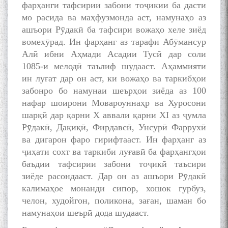
фарҳанги тафсирии забони тоҷикии ба дасти
мо расида ва маҳфузмонда аст, намунаҳо аз
ашъори Рӯдакӣ ба тафсири вожаҳо хеле зиёд
вомехӯрад. Ин фарҳанг аз тарафи Абӯмансур
Алӣ ибни Аҳмади Асадии Тусӣ дар соли
1085-и мелодӣ таълиф шудааст. Аҳаммияти
ин луғат дар он аст, ки вожаҳо ва таркибҳои
забонро бо намунаи шеърҳои зиёда аз 100
нафар шоирони Мовароуннаҳр ва Хуросони
шарқӣ дар қарни Х аввали қарни ХI аз ҷумла
Рӯдакӣ, Дақиқӣ, Фирдавсӣ, Унсурӣ Фаррухӣ
ва дигарон фаро гирифтааст. Ин фарҳанг аз
ҷиҳати сохт ва таркиби луғавӣ ба фарҳангҳои
баъдии тафсирии забони тоҷикӣ таъсири
зиёде расондааст. Дар он аз ашъори Рӯдакӣ
калимаҳое монанди сипор, хошок гурбуз,
челон, худойгон, поликона, заған, шаман бо
намунаҳои шеърӣ дода шудааст.