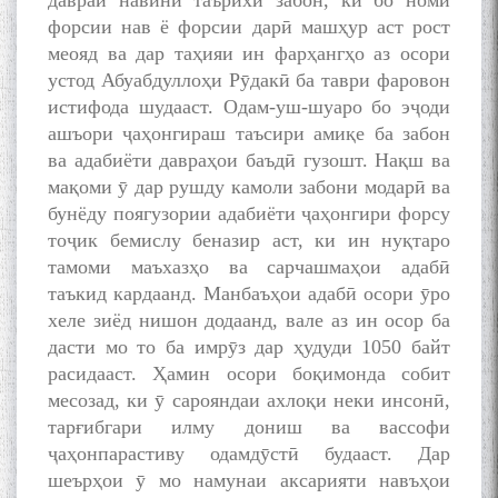
давраи навини таърихи забон, ки бо номи
форсии нав ё форсии дарӣ машҳур аст рост
меояд ва дар таҳияи ин фарҳангҳо аз осори
устод Абуабдуллоҳи Рӯдакӣ ба таври фаровон
истифода шудааст. Одам-уш-шуаро бо эҷоди
ашъори ҷаҳонгираш таъсири амиқе ба забон
ва адабиёти давраҳои баъдӣ гузошт. Нақш ва
мақоми ӯ дар рушду камоли забони модарӣ ва
бунёду поягузории адабиёти ҷаҳонгири форсу
тоҷик бемислу беназир аст, ки ин нуқтаро
тамоми маъхазҳо ва сарчашмаҳои адабӣ
таъкид кардаанд. Манбаъҳои адабӣ осори ӯро
хеле зиёд нишон додаанд, вале аз ин осор ба
дасти мо то ба имрӯз дар ҳудуди 1050 байт
расидааст. Ҳамин осори боқимонда собит
месозад, ки ӯ сарояндаи ахлоқи неки инсонӣ,
тарғибгари илму дониш ва вассофи
ҷаҳонпарастиву одамдӯстӣ будааст. Дар
шеърҳои ӯ мо намунаи аксарияти навъҳои