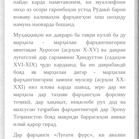
пайдо карда наметавонем, ки муаллифони
онҳо аз осори гаронбаҳои устод Рӯдакӣ барои
вожаву калимаҳои фарҳангҳои хеш шоҳиду
намуна наоварда бошанд.
Муҳаққиқон ин давраро ба таври куллӣ ба ду
марҳила - марҳилаи фарҳангнигории
минтақаи Хуросон (асрҳои X-XV) ва давраи
луғатсозӣ дар сарзамини Ҳиндустон (садаҳои
XVI-XIX) ҷудо кардаанд. Ба ин даврабандӣ
бояд як марҳилаи дигар - марҳилаи
фарҳангнигории замони муосир (асрҳои XX-
XXI) низ илова карда шавад, зеро дар ин
марҳила дар таҳияи фарҳангҳои форсиву
тоҷикӣ, дар ҳақиқат, инқилобе рух дод ва
махсусан таҷрибаи фарҳангнигорӣ дар Эрону
Тоҷикистон бояд мавриди баррасиҳои амиқи
илмӣ қарор гирад.
Дар фарҳанги «Луғати фурс», ки авалин