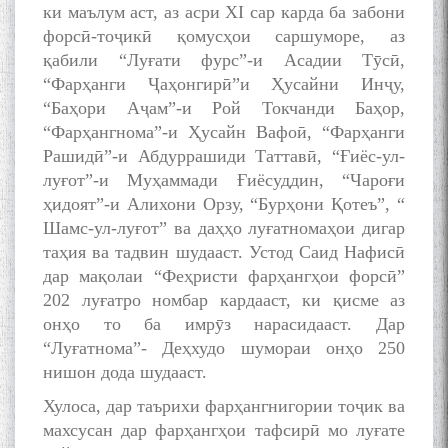
ки маълум аст, аз асри XI сар карда ба забони
форсӣ-тоҷикӣ қомусҳои саршуморе, аз
қабили “Луғати фурс”-и Асадии Тӯсӣ,
“Фарҳанги Ҷаҳонгирӣ”и Ҳусайни Инҷу,
“Баҳори Аҷам”-и Рой Токчанди Баҳор,
“Фарҳангнома”-и Ҳусайн Вафоӣ, “Фарҳанги
Рашидӣ”-и Абдуррашиди Таттавӣ, “Ғиёс-ул-
луғот”-и Муҳаммади Ғиёсуддин, “Чароғи
ҳидоят”-и Алихони Орзу, “Бурҳони Қотеъ”, “
Шамс-ул-луғот” ва даҳҳо луғатномаҳои дигар
таҳия ва тадвин шудааст. Устод Саид Нафисӣ
дар мақолаи “Феҳристи фарҳангҳои форсӣ”
202 луғатро номбар кардааст, ки қисме аз
онҳо то ба имрӯз нарасидааст. Дар
“Луғатнома”- Деҳхудо шумораи онҳо 250
нишон дода шудааст.
Хулоса, дар таърихи фарҳангнигории тоҷик ва
махсусан дар фарҳангҳои тафсирӣ мо луғате