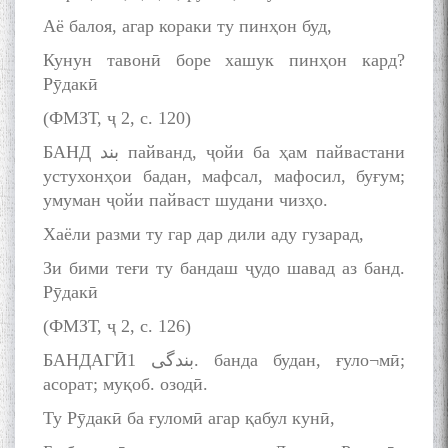
Аё балоя, агар кораки ту пинҳон буд,
Кунун тавонӣ боре хашук пинҳон кард?
Рӯдакӣ
(ФМЗТ, ҷ 2, с. 120)
БАНД بند пайванд, ҷойи ба ҳам пайвастани
устухонҳои бадан, мафсал, мафосил, буғум;
умуман ҷойи пайваст шудани чизҳо.
Хаёли разми ту гар дар дили аду гузарад,
Зи бими теғи ту бандаш ҷудо шавад аз банд.
Рӯдакӣ
(ФМЗТ, ҷ 2, с. 126)
БАНДАГӢبندگی 1. банда будан, ғуло¬мӣ;
асорат; муқоб. озодӣ.
Ту Рӯдакӣ ба ғуломӣ агар қабул кунӣ,