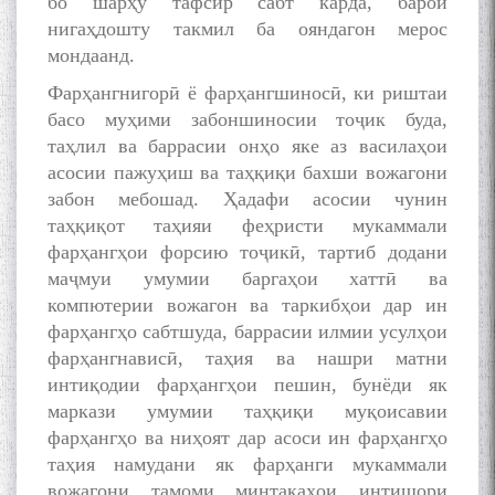
бо шарҳу тафсир сабт карда, барои
нигаҳдошту такмил ба ояндагон мерос
мондаанд.
Фарҳангнигорӣ ё фарҳангшиносӣ, ки риштаи
басо муҳими забоншиносии тоҷик буда,
таҳлил ва баррасии онҳо яке аз василаҳои
асосии пажуҳиш ва таҳқиқи бахши вожагони
забон мебошад. Ҳадафи асосии чунин
таҳқиқот таҳияи феҳристи мукаммали
фарҳангҳои форсию тоҷикӣ, тартиб додани
маҷмуи умумии баргаҳои хаттӣ ва
компютерии вожагон ва таркибҳои дар ин
фарҳангҳо сабтшуда, баррасии илмии усулҳои
фарҳангнависӣ, таҳия ва нашри матни
интиқодии фарҳангҳои пешин, бунёди як
маркази умумии таҳқиқи муқоисавии
фарҳангҳо ва ниҳоят дар асоси ин фарҳангҳо
таҳия намудани як фарҳанги мукаммали
вожагони тамоми минтақаҳои интишори