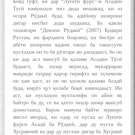
Бояд гуфт, ки дар “Луғати фурс”-и Асадии
Тусӣ намунаҳое низ дида мешавад, ки аз
осори Рӯдакӣ буда, ба адибону шоирони
дигар нисбат дода шудаанд. Ба қавли
таҳиягари “Девони Рӯдакӣ” (2007) Қодири
Рустам, ин фарҳанги боарзиш, ки бисёре аз
абёти шоирони қадим танҳо ба тавассути
нусхаҳои он то ба рӯзгори мо расидааст, бо он
ки дар асл мансуб ба қалами Асадии Тӯсӣ
будааст, ба назар мерасад, мукарраран
мавриди таҳрир қарор гирифта ва эҳтимоли
он ҳам ҳаст, аз он чи ҳосили қалами Асадӣ
буда, имрӯз ҷуз қолабе боқӣ намондааст. Ин
аст, ки нусхаҳои мухталифи он айни як
байтро ба ду, се ва ҳатто чаҳор шоир мансуб
донистаанд. Барои намуна байти зеринро
мисол меорад, ки «дар се нусха аз Луғати
фурси Асадӣ ба Рӯдакӣ, дар ду нусха ба
Хусравонӣ ва дар ду нусхаи дигар ба Хусравӣ