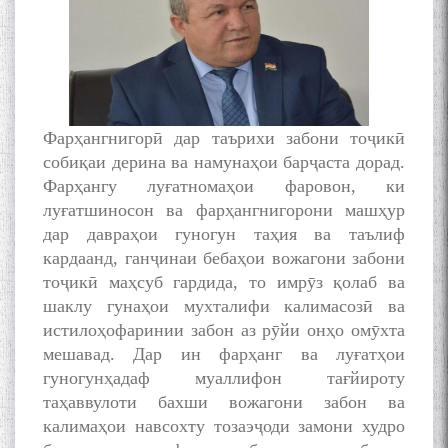
Фарҳангнигорӣ дар таърихи забони тоҷикӣ
собиқаи дерина ва намунаҳои барҷаста дорад.
Фарҳангу луғатномаҳои фаровон, ки
луғатшиносон ва фарҳангнигорони машҳур
дар давраҳои гуногун таҳия ва таълиф
кардаанд, ганҷинаи бебаҳои вожагони забони
тоҷикӣ маҳсуб гардида, то имрӯз қолаб ва
шаклу гунаҳои мухталифи калимасозӣ ва
истилоҳофаринии забон аз рӯйи онҳо омӯхта
мешавад. Дар ин фарҳанг ва луғатҳои
гуногунҳадаф муаллифон тағйироту
таҳаввулоти бахши вожагони забон ва
калимаҳои навсохту тозаэҷоди замони худро