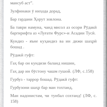
мансуб аст”.
Зулфинаки ӯ ниҳода дорад,
Бар гардани Ҳорут зовлона.
Ба таври намуна, чанд мисол аз осори Рӯдакӣ
баргирифта аз «Луғати Фурс»-и Асадии Тусӣ.
Кундиз - яъне куҳандиз ва ин дижи шаҳрӣ
бошад .
Рӯдакӣ гуфт:
Гаҳ бар он кундизи баланд нишин,
Гаҳ дар ин бӯстону чашм гушой. (ЛФ, с.158)
Гурбуз - таррор бошад. Рӯдакӣ гуфт:
Гурбузони шаҳр бар ман тохтанд,
Ман надонистам, чи тунбал сохтанд! (ЛФ, с.
158)