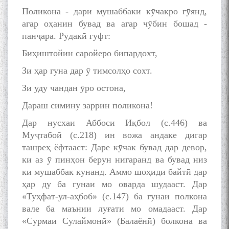
Поликона - дари мушаббаки кӯчакро гӯянд,
агар оҳанин бувад ва агар чӯбин бошад -
панҷара. Рӯдакӣ гуфт:
Биҳиштойин саройеро бипардохт,
Зи ҳар гуна дар ӯ тимсолҳо сохт.
Зи уду чандан ӯро остона,
Дараш симину заррин поликона!
Дар нусхаи Аббоси Иқбол (с.446) ва
Муҷтабоӣ (с.218) ин вожа андаке дигар
ташреҳ ёфтааст: Даре кӯчак бувад дар девор,
ки аз ӯ пинҳон берун нигаранд ва бувад низ
ки мушаббак кунанд. Аммо шоҳиди байтӣ дар
ҳар ду ба гунаи мо оварда шудааст. Дар
«Туҳфат-ул-аҳбоб» (с.147) ба гунаи полкона
вале ба маънии луғати мо омадааст. Дар
«Сурмаи Сулаймонӣ» (Балаёнӣ) болкона ва