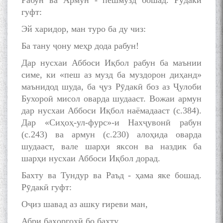
Рабун ва Армун - пешмузд бошад. Рӯдакӣ
гуфт:
Эй харидор, ман туро ба ду чиз:
Ба тану ҷону меҳр дода рабун!
Дар нусхаи Аббоси Иқбол рабун ба маънии
симе, ки «пеш аз музд ба муздорон диҳанд»
маънидод шуда, ба ҷуз Рӯдакӣ боз аз Ҷулоби
Бухороӣ мисол оварда шудааст. Вожаи армун
дар нусхаи Аббоси Иқбол наёмадааст (с.384).
Дар «Сиҳоҳ-ул-фурс»-и Нахҷувонӣ рабун
(с.243) ва армун (с.230) алоҳида оварда
шудааст, вале шарҳи яксон ва наздик ба
шарҳи нусхаи Аббоси Иқбол дорад.
Бахту ва Тундур ва Раъд - ҳама яке бошад.
Рӯдакӣ гуфт:
Оҷиз шавад аз ашку ғиреви ман,
Абри баҳоргоҳӣ бо бахту.