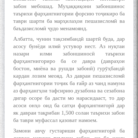
забон мебошад. Муҳаққиқони забоншинос
таърихи фарҳангнигории форсию тоҷикиро ба
таври шарти ба марҳилаҳои пешазисломӣ ва
баъдазисломӣ ҷудо менамоянд.
Албатта, чунин тақсимбандӣ шартӣ буда, дар
асосу бунёди илмӣ устувор нест. Аз нуқтаи
назари илми забоншиносӣ таърихи
фарҳангнигориро ба се давра (давраҳои
бостон, миёна ва рушди забонӣ) гурӯҳбандӣ
кардан лозим меояд. Аз давраи пешазисломӣ
фарҳангнигории тоҷик ба ғайр аз чанд намуна
аз фарҳангҳои тафсирию дузабона ва сезабона
дигар осоре ба дасти мо нарасидааст, то дар
асоси онҳо оид ба сатҳи фарҳангнигорӣ дар
як давраи тақрибан 1,500 солаи таърихи забон
ба таври муфассал қазоват намоем.
Замони авҷу густариши фарҳангнигорӣ ба