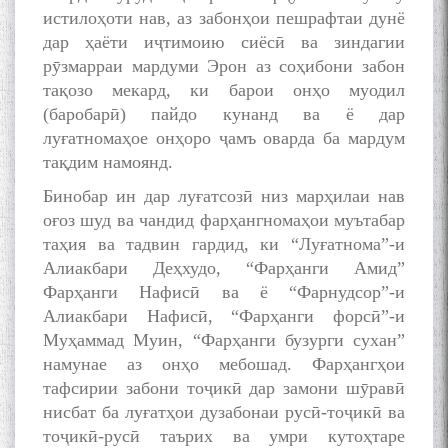
истилоҳоти нав, аз забонҳои пешрафтаи дунё
дар ҳаёти иҷтимоию сиёсӣ ва зиндагии
рӯзмарраи мардуми Эрон аз соҳибони забон
тақозо мекард, ки барои онҳо муодил
(баробарӣ) пайдо кунанд ва ё дар
луғатномаҳое онҳоро ҷамъ оварда ба мардум
тақдим намоянд.
Бинобар ин дар луғатсозӣ низ марҳилаи нав
оғоз шуд ва чандид фарҳангномаҳои муътабар
таҳия ва тадвин гардид, ки “Луғатнома”-и
Алиакбари Деҳхудо, “Фарҳанги Амид”
Фарҳанги Нафисӣ ва ё “Фарнудсор”-и
Алиакбари Нафисӣ, “Фарҳанги форсӣ”-и
Муҳаммад Муин, “Фарҳанги бузурги сухан”
намунае аз онҳо мебошад. Фарҳангҳои
тафсирии забони тоҷикӣ дар замони шӯравӣ
нисбат ба луғатҳои дузабонаи русӣ-тоҷикӣ ва
тоҷикӣ-русӣ таърих ва умри кутоҳтаре