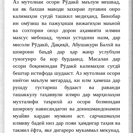
Аз мутолиаи осори Рӯдакӣ маълум мешвад,
ки як бахши маводи захираи луғавии онро
калимаҳои суғдӣ ташкил медиҳанд. Бинобар
ин омӯзиш ва пажуҳиши вижагиҳои маъноӣ
ва сохтории онҳо дорои аҳамияти илмии
махсус мебошад, чунки устодони назм, дар
мисоли Рӯдакӣ, Дақиқӣ, Абушакури Балхӣ ва
шоирони баъдӣ дар ҳар жанр услубҳои
гуногунро ба кор бурдаанд. Масалан дар
осори боқимондаи Рӯдакӣ калимаҳои суғдӣ
бештар истифода шудааст. Аз мутолиаи осори
ниёгон маълум мегардад, ки илм ҳамеша дар
рушду густариш будааст ва раванди
ташаккулу таҳаввули илмро дар марҳилаҳои
мухталифи таърихӣ аз осори бозмондаи
шоирону нависандагон ва донишмандонамон
муайян кардан мумкин аст. сарчашмаҳои
илмиву бадеӣ низ дар пояи ҳамдигар таҳия ва
такмил ёфта, яке дигареро мукаммал мекунад.