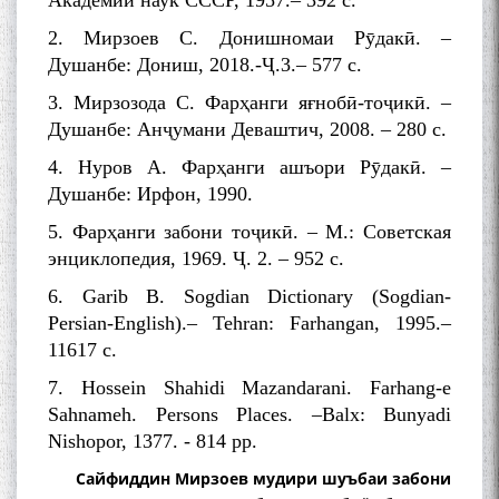
Академии наук СССР, 1957.– 392 с.
Сухбати навқаламон бо
2. Мирзоев С. Донишномаи Рӯдакӣ. –
Муъмин Қаноат\Meeting of
Душанбе: Дониш, 2018.-Ҷ.3.– 577 с.
young talents with Mumyin
Kanoat
3. Мирзозода С. Фарҳанги яғнобӣ-тоҷикӣ. –
Душанбе: Анҷумани Деваштич, 2008. – 280 с.
4. Нуров А. Фарҳанги ашъори Рӯдакӣ. –
Душанбе: Ирфон, 1990.
5. Фарҳанги забони тоҷикӣ. – М.: Советская
The Persian Gulf Beautiful
энциклопедия, 1969. Ҷ. 2. – 952 с.
poetry from Устод Мумин
Қаноат (Ustod Mumin Qanoat)
6. Garib B. Sogdian Dictionary (Sogdian-
and Master Mehryar
Persian-English).– Tehran: Farhangan, 1995.–
Mehrafarin about the conflict
11617 c.
of the name of the Persian
Gulf
7. Hossein Shahidi Mazandarani. Farhang-e
Sahnameh. Persons Places. –Balx: Bunyadi
Nishopor, 1377. - 814 pp.
Сайри Дарвоз бо Мӯъмин
Сайфиддин Мирзоев мудири шуъбаи забони
Қаноат: Чанор ҳам "гап"