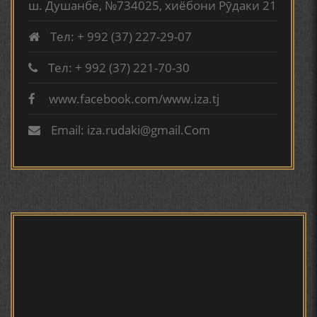
ш. Душанбе, №734025, хиёбони Рӯдаки 21
Тел: + 992 (37) 227-29-07
ВОЖАҲОИ НУРОНИИ ШЕЪР АНЗУРАТИ МАЛИКЗОД.
Тел: + 992 (37) 221-70-30
www.facebook.com/www.iza.tj
Сайри осорхона - Мирзо
ТАСАВВУРИ МАРДУМ ДАР ХУСУСИ ИШҚИ РӮДАКӢ
Турсунзода
ФАРИДУН ИСМОИЛОВ.
Email: iza.rudaki@gmail.Com
СЕҲРИ СУХАН ВА ҚУДРАТИ БАЁНИ УСТОД АЙНӢ
АБУАБДУЛЛОҲИ РӮДАКӢ ДАР ТАҲҚИҚИ ТОҶИДДИН
МАРДОНӢ УМРИДДИН ЮСУФӢ ИНСТИТУТИ ЗАБОН
Мирзо Турсунзода - филми
мустанад
ВА АДАБИЁТИ БА НОМИ РӮДАКИИ АМИТ
КИРОМИ БУХОРӢ ШОИРИ ИНСОНДӮСТ УСМОНОВА
ГУЛБАҲОР.