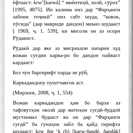
ёфтааст: krw’[karwā] “ миёнтиҳӣ, холӣ, сӯрох”
[1995, 4875]. Ин калима низ дар “Фарҳанги
забони тоҷикӣ” низ сабт шуда, “ковок,
пӯсида” (дар мавриди дандон) маъно шудааст
[ 1969, ҷ. 1. 539], ки мисоли он аз осори
Рӯдакист.
Рӯдакӣ дар яке аз мисраъҳои шеърии худ
вожаи суғдии карва-ро бо дандон пайваст
кардааст:
Боз чун баргирифт парда зи рӯй,
Карвадандону пуштчавгон аст.
(Мирзоев, 2008, ҷ. 1, 554)
Вожаи карвадандон ҳам бо бархе аз
тафовутҳои овозӣ дар матнҳои суғдӣ-буддоӣ
мустаъмал будааст ва он дар “Фарҳанги
суғдӣ” ба гунаҳои зайл ба қайд гирифта
шудааст: krw δnt ‘k (h) [karw-δandē, δandāk]