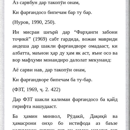
Аз сарвбун дар такопӯи онам,
Ки фарғандосо бипечам бар ту бар.
(Нуров, 1990, 250).
Ин мисраи шеърӣ дар “Фарҳанги забони
тоҷикӣ” (1969) сабт гардида, вожаи мавриди
андеша дар шакли фарғандворе омадааст, ки
албатта, маънои ҳар ду ҳам як аст, яъне осо ва
вор мафҳуми монандиро далолат мекунанд:
Аё сарви нав, дар такопӯи онам,
Ки фарғандворе бипечам ба ту-бар.
(ФЗТ, 1969, ҷ. 2. 422)
Дар ФЗТ шакли калимаи фарғандосо ба қайд
гирифта нашудааст.
Ба ҳамин минвол, Рӯдакӣ, Дақиқӣ ва
ҳамасрони онҳо бо истифода аз баъзе