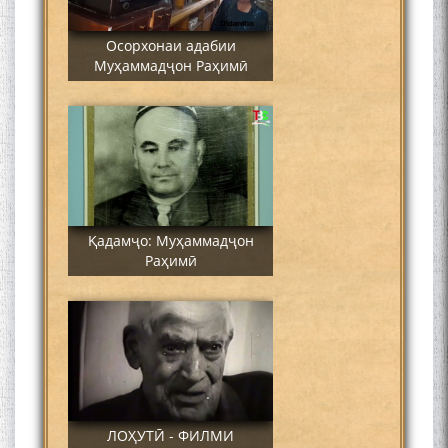
Осорхонаи адабии
Муҳаммадҷон Раҳимӣ
Қадамҷо: Муҳаммадҷон
Раҳимӣ
ЛОҲУТӢ - ФИЛМИ