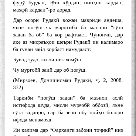
фурӯ бурдан, ғӯта хӯрдан; пинҳон кардан,
махфӣ кардан”-ро дорад.
Дар осори Рӯдакӣ вожаи мавриди андеша,
яъне поғӯш як маротиба ба маънои “ғӯта
задан ба об” ба кор рафтааст. Чунончи, дар
яке аз мисраъҳои шеъри Рӯдакӣ ин калимаро
ба гунаи зайл корбаст намудааст:
Бувад зудо, ки оӣ нек хомӯш,
Чу мурғобӣ занӣ дар об поғӯш.
(Мирзоев, Донишномаи Рӯдакӣ, ҷ. 2, 2008,
332)
Таркиби “поғӯш задан” ба маънои аслӣ
истифода шуда, мисли мурғобӣ оббозӣ, яъне
ғӯта заданро, сар ба зери обу пойҳо болоро
ифода менамояд.
Ин калима дар “Фарҳанги забони тоҷикӣ” низ