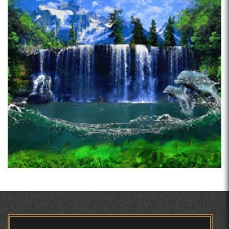
ШИНОХТ ДАР ЗАМИНАИ ЭЪТИҚОД ВА ЭЪТИРОФ
ЧЕХРАХОИ АСЛИИ МИРЗО
ТУРСУНЗОДА
Страницы
ФИРДАВСӢ ВА ДАҚИҚӢ
ҚАСИДАИ ГУМШУДАИ РӮДАКӢ ШАМСИДДИН
МУҲАММАДӢ.
Мирзо Турсунзода-
"Кахрамони Точикистон"
ПРЕДПОСЫЛКИ СТАНОВЛЕНИЯ
ФИЛОЛОГИЧЕСКОГО РОМАНА В ТАДЖИКСКОЙ
МУРУВВАТИЁН ДЖ. ДЖ.
ТВ САЁҲӢ: ИНЪИКОСИ ЧОРАБИНӢ БА МУНОСИБАТИ
ҶАШНИ ВАҲДАТИ МИЛЛӢ ДАР АМИТ
МИРЗО ТУРСУНЗОДА
ТАРЧУМАИ ХОЛ/MIRZO
ВАСФИ МОДАР ДАР НАМУНАҲОИ ОСОРИ ШИФОҲИ
TURSUNZODA BIOGRAFIYA