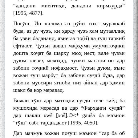
“дандони миёнтиҳӣ, дандони кирмхурда”
[1995, 4877].
Поғӯш. Ин калима аз рӯйи сохт мураккаб
буда, аз ду ҷузъ, ки ҳарду ҷузъ ҳам мутааллиқ
ба узви бадананд, яъне аз по(й) ва ғӯш таркиб
ёфтааст. Ҷузъи аввал мафҳуми умумитоҷикӣ
дошта ҳоҷат ба шарҳу эзоҳ нест, вале ҷузъи
дуюм тавзеҳ мехоҳад, чунки маънои он дар
забони тоҷикӣ нофаҳмост. Ҷузъи дуюм, яъне
вожаи ғӯш марбут ба забони суғдӣ буда, дар
забони муосири яғнобӣ низ айнан дар ҳамин
шакл ба кор меравад.
Вожаи ғӯш дар матнҳои суғдӣ хеле зиёд ба
мушоҳида мерасад ва дар “Фарҳанги суғдӣ”
дар шакли ɤwš [ɤōš].©<* gаuša ба маънои
“гӯш” сабт гардидааст [1995, 4050].
Дар маҷмуъ вожаи поғӯш маънои “сар ба об