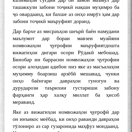
калимаҳои суғдии дар он замон маъмул дар
ташаккули забони тоҷикӣ нақши муҳимро ба
ҷо овардаанд, ки бахше аз онҳо имрӯз ҳам дар
забони тоҷикӣ маъруфият доранд.
Дар бархе аз мисраъҳои шеърӣ баён намудани
маълумот дар бораи мавзеи муайяни
номвожаҳои ҷуғрофии маъруфиятдошта
вижагиҳои дигари осори Рӯдакӣ мебошад.
Бинобар ин баррасии номвожаҳои ҷуғрофии
осори алоҳидаи адибон низ яке аз масъалаҳои
муҳимму боарзиш арзёбӣ мешавад, чунки
онҳо баёнгари давраҳои гуногун ва
дурударози таърихии густариши забону
фарҳанги ҳар халқу миллат ба ҳисоб
мераванд.
Яке аз вижагиҳои номвожаҳои ҷуғрофӣ дар
он инъикос меёбад, ки онҳо раванди давраҳои
тӯлониро аз сар гузаронида маҳфуз мондаанд.