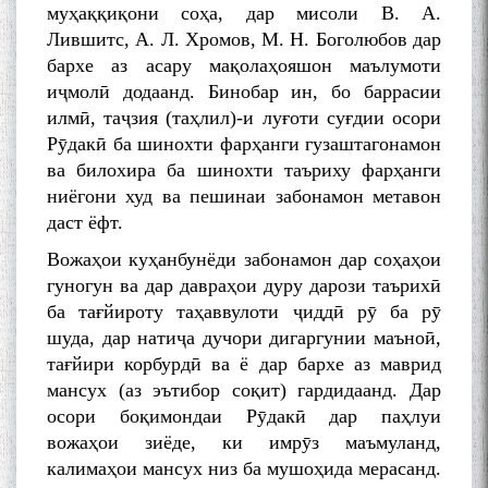
муҳаққиқони соҳа, дар мисоли В. А.
Лившитс, А. Л. Хромов, М. Н. Боголюбов дар
бархе аз асару мақолаҳояшон маълумоти
иҷмолӣ додаанд. Бинобар ин, бо баррасии
илмӣ, таҷзия (таҳлил)-и луғоти суғдии осори
Рӯдакӣ ба шинохти фарҳанги гузаштагонамон
ва билохира ба шинохти таъриху фарҳанги
ниёгони худ ва пешинаи забонамон метавон
даст ёфт.
Вожаҳои куҳанбунёди забонамон дар соҳаҳои
гуногун ва дар давраҳои дуру дарози таърихӣ
ба тағйироту таҳаввулоти ҷиддӣ рӯ ба рӯ
шуда, дар натиҷа дучори дигаргунии маъноӣ,
тағйири корбурдӣ ва ё дар бархе аз маврид
мансух (аз эътибор соқит) гардидаанд. Дар
осори боқимондаи Рӯдакӣ дар паҳлуи
вожаҳои зиёде, ки имрӯз маъмуланд,
калимаҳои мансух низ ба мушоҳида мерасанд.