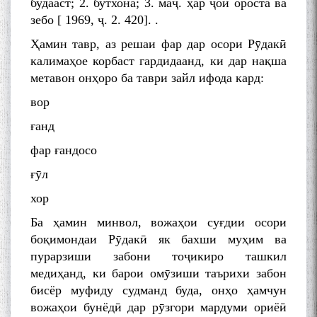
будааст; 2. бутхона; 3. маҷ. ҳар ҷои ороста ва
зебо [ 1969, ҷ. 2. 420]. .
Ҳамин тавр, аз решаи фар дар осори Рӯдакӣ
калимаҳое корбаст гардидаанд, ки дар нақша
метавон онҳоро ба таври зайл ифода кард:
БА МУНОСИБАТИ
вор
БУЗУРГДОШТИ РӮЗИ РӮДАКӢ
ғанд
фар ғандосо
ғӯл
хор
Ба ҳамин минвол, вожаҳои суғдии осори
Дар Академияи миллии
боқимондаи Рӯдакӣ як бахши муҳим ва
илмҳои Тоҷикистон бахшида
пурарзиши забони тоҷикиро ташкил
ба 100-солагии мунаққиду
медиҳанд, ки барои омӯзиши таърихи забон
адабиётшинос Соҳиб
бисёр муфиду судманд буда, онҳо ҳамчун
Табаров ҳамоиши илмӣ-
вожаҳои бунёдӣ дар рӯзгори мардуми ориёӣ
назариявӣ баргузор гардид.