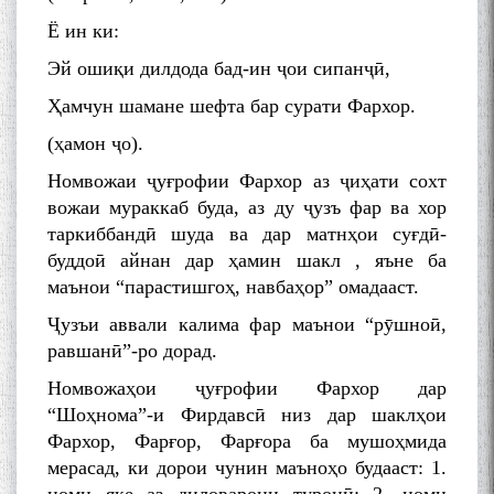
Ё ин ки:
Эй ошиқи дилдода бад-ин ҷои сипанҷӣ,
Ҳамчун шамане шефта бар сурати Фархор.
(ҳамон ҷо).
Номвожаи ҷуғрофии Фархор аз ҷиҳати сохт
вожаи мураккаб буда, аз ду ҷузъ фар ва хор
таркиббандӣ шуда ва дар матнҳои суғдӣ-
буддоӣ айнан дар ҳамин шакл , яъне ба
маънои “парастишгоҳ, навбаҳор” омадааст.
Ҷузъи аввали калима фар маънои “рӯшноӣ,
равшанӣ”-ро дорад.
Номвожаҳои ҷуғрофии Фархор дар
“Шоҳнома”-и Фирдавсӣ низ дар шаклҳои
Фархор, Фарғор, Фарғора ба мушоҳмида
мерасад, ки дорои чунин маъноҳо будааст: 1.