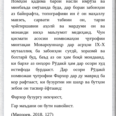
Номҳои қадима барои насли имрӯза ва
минбаъда омӯзанда буда, дар бораи забонҳои
аз байнрафта, топографияи ин ё он маҳаллу
мавзеъ, сарвати табиии он, тарзи
ҷойгиршавии аҳолӣ ва мардуми он ва
монанди инҳо маълумот медиҳанд. Чун
қисмати асосии номвожаҳои ҷуғрофии
минтақаи Мовароуннаҳр дар асрҳои IX-X
мутааллиқ ба забонҳои суғдӣ, хоразмӣ ва
бохтарӣ буд, баъд аз он ҳам боқӣ мондаанд.
ки бархе аз онҳоро Рӯдакӣ ҳам дар осори худ
истифода бурдааст. Дар осори Рӯдакӣ
номвожаи ҷуғрофии Фархор дар ду маврид ба
кор рафтааст, ки бузургии ин шаҳр ва бутҳои
зебои он тасвир ёфтаанд:
Фархор бузургу некҷоест,
Гар маъдани он бути навойист.
(Мирзоев, 2018, 127)