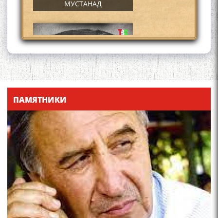
МУСТАНАД
Қадамҷо - Лоҳутӣ
ПАМЯТНИКИ
4-уми декабр- зодрӯзи
шоири абадзинда Абулқосим
Лоҳутӣ