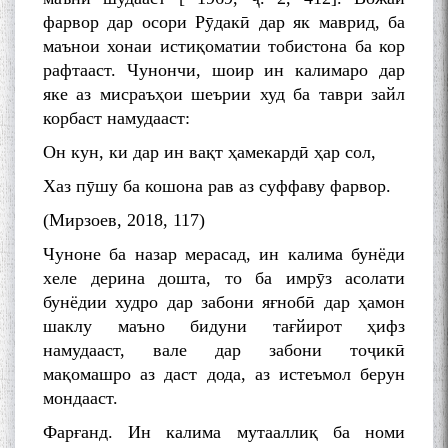
фарвор дар осори Рӯдакӣ дар як маврид, ба
маънои хонаи истиқоматии тобистона ба кор
рафтааст. Чунончи, шоир ин калимаро дар
яке аз мисраъҳои шеърии худ ба таври зайл
корбаст намудааст:
Он кун, ки дар ин вақт ҳамекардӣ ҳар сол,
Хаз пӯшу ба кошона рав аз суффаву фарвор.
(Мирзоев, 2018, 117)
Чуноне ба назар мерасад, ин калима бунёди
хеле дерина дошта, то ба имрӯз асолати
бунёдии худро дар забони яғнобӣ дар ҳамон
шаклу маъно бидуни тағйирот ҳифз
намудааст, вале дар забони тоҷикӣ
мақомашро аз даст дода, аз истеъмол берун
мондааст.
Фарғанд. Ин калима мутааллиқ ба номи