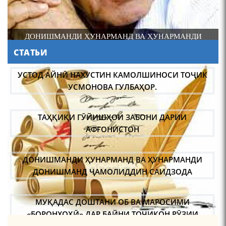
ДОНИШМАНДИ ҲУНАРМАНД ВА ҲУНАРМАНДИ
ДОНИШМАНД
СТАТЬИ
АБУЛҚОСИМ ЛОҲУТӢ /
ABULQOSIM LOHUTY/
УСТОД АЙНӢ НАХУСТИН КАМОЛШИНОСИ ТОҶИК
УСМОНОВА ГУЛБАҲОР.
ТАҲҚИҚИ ГӮЙИШҲОИ ЗАБОНИ ДАРИИ
АФҒОНИСТОН
ДОНИШМАНДИ ҲУНАРМАНД ВА ҲУНАРМАНДИ
Что знают в Ташкенте о
Мирзо Турсунзаде, чьим
ДОНИШМАНД ҶАМОЛИДДИН САИДЗОДА
именем назвали станцию
метро?
МУҚАДАС ДОШТАНИ ОБ ВА МАРОСИМИ
«БОРОНХОҲӢ» ДАР БАЙНИ ТОҶИКОН РӮЗИИ