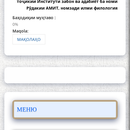
тоҷикии Институти забон ва адабиёт ба номи
мезанад
Рӯдакии АМИТ, номзади илми филология
Баҳодиҳии муҳтаво :
0%
Maqola:
МАҚОЛАҲО
ШАРҲИ МУЛОҚОТ БО АҲЛИ
ИЛМ ВА МАОРИФИ КИШВАР
АЗ ҶОНИБИ ОЛИМОНИ
АКАДЕМИЯИ МИЛЛИИ
ИЛМҲОИ ТОҶИКИСТОН
БО 4 000 000 СОМОНӢ
МЕНЮ
ПАЙКАРА ВА ОСОРХОНАИ
МӮЪМИН ҚАНОАТ СОХТА
ШУД!