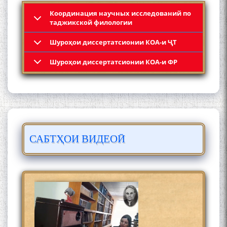
Координация научных исследований по
таджикской филологии
Шyроҳои диссертатсионии КОА-и ҶТ
Кадамчо Худои Шарифзода
Шyроҳои диссертатсионии КОА-и ФР
САБТҲОИ ВИДЕОӢ
Сайре дар Осорхона
Муҳаммадҷон Раҳимӣ