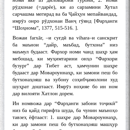
номи яке аз диловарони туронӣ; 2. номи
рӯдхонае (=дарёе), ки аз сарзамини Хутал
сарчашма мегирад ва ба Ҷайҳун мепайвандад,
имрӯз онро рӯдхонаи Ванҷ гӯянд [Фарҳанги
“Шоҳнома”, 1377, 515-516. ].
Вожаи farxār, –и суғдӣ ва vihara–и санскрит
ба маънои “дайр, маъбад, бутхона” низ
маъмул будааст. Фархор номи чанд шаҳр ҳам
мебошад, ки муҳимтарини онҳо “Фархори
бузург” дар Тибет аст, ҳамчунин шаҳре
будааст дар Мовароуннаҳр, ки замони пеш бо
бутхонаҳояш ва хубону соҳибҷамолони худ
шуҳрат доштааст. Имрӯз ноҳияе бо ин ном
дар вилояти Хатлон дорем.
Ин номвожа дар “Фарҳанги забони тоҷикӣ”
низ ба қайд гирифта шуда, ба чунин маъноҳо
тавзеҳ ёфтааст: 1. шаҳре дар Мовароуннаҳр,
ки дар замони пеш бо бутхонаҳояш машҳур