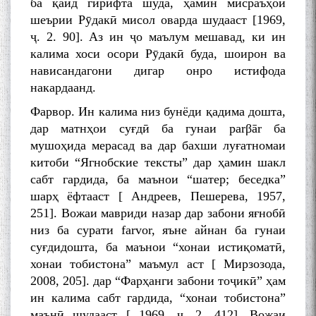
ба қайд гирифта шуда, ҳамин мисраъҳои
шеърии Рӯдакӣ мисол оварда шудааст [1969,
ҷ. 2. 90]. Аз ин ҷо маълум мешавад, ки ин
калима хоси осори Рӯдакӣ буда, шоирон ва
нависандагони дигар онро истифода
накардаанд.
Фарвор. Ин калима низ бунёди қадима дошта,
дар матнҳои суғдӣ ба гунаи parβār ба
мушоҳида мерасад ва дар бахши луғатномаи
китоби “Ягнобские тексты” дар ҳамин шакл
сабт гардида, ба маънои “шатер; беседка”
шарҳ ёфтааст [ Андреев, Пешерева, 1957,
251]. Вожаи мавриди назар дар забони яғнобӣ
низ ба сурати farvor, яъне айнан ба гунаи
суғдидошта, ба маънои “хонаи истиқоматӣ,
хонаи тобистона” маъмул аст [ Мирзозода,
2008, 205]. дар “Фарҳанги забони тоҷикӣ” ҳам
ин калима сабт гардида, “хонаи тобистона”
маънӣ шудааст [ 1969, ҷ. 2, 412]. Вожаи