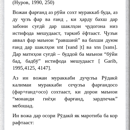
(Нуров, 1990, 250)
Вожаи фарғанд аз рӯйи сохт мураккаб буда, аз
ду ҷузъ фар ва ғанд , ки ҳарду бахш дар
забони суғдӣ дар шаклҳои ҷудогона низ
истифода мешудааст, таркиб ёфтааст. Ҷузъи
аввал фар маънои “равшанӣ” ва бахши дуюм
ғанд дар шаклҳои ɤnt [ɤand |t] ва ɤns [ɤans].
Дар матнҳои суғдӣ – буддоӣ ба маънои “бӯйи
бад, бадбӯ” истифода мешудааст [ Garib,
1995,4125, 4147].
Аз ин вожаи мураккаби дуҷузъа Рӯдакӣ
калимаи мураккаби сеҷузъа фарғандосо
(фар+ғанд+осо) сохтааст, ки дорои маънои
“монанди гиёҳи фарғанд, зардпечак”
мебошад.
Ин вожа дар осори Рӯдакӣ як маротиба ба кор
рафтааст: