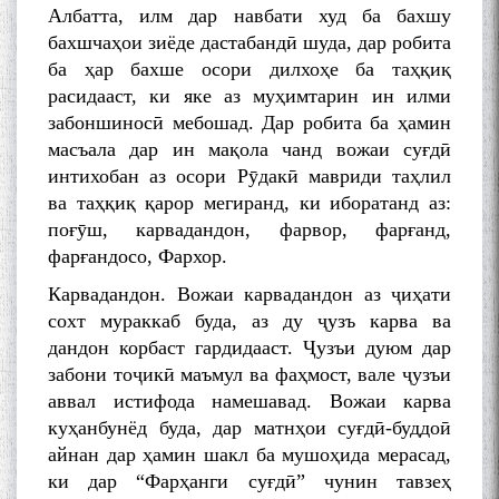
Албатта, илм дар навбати худ ба бахшу
бахшчаҳои зиёде дастабандӣ шуда, дар робита
ба ҳар бахше осори дилхоҳе ба таҳқиқ
расидааст, ки яке аз муҳимтарин ин илми
забоншиносӣ мебошад. Дар робита ба ҳамин
масъала дар ин мақола чанд вожаи суғдӣ
интихобан аз осори Рӯдакӣ мавриди таҳлил
ва таҳқиқ қарор мегиранд, ки иборатанд аз:
поғӯш, карвадандон, фарвор, фарғанд,
фарғандосо, Фархор.
Карвадандон. Вожаи карвадандон аз ҷиҳати
сохт мураккаб буда, аз ду ҷузъ карва ва
дандон корбаст гардидааст. Ҷузъи дуюм дар
забони тоҷикӣ маъмул ва фаҳмост, вале ҷузъи
аввал истифода намешавад. Вожаи карва
куҳанбунёд буда, дар матнҳои суғдӣ-буддоӣ
айнан дар ҳамин шакл ба мушоҳида мерасад,
ки дар “Фарҳанги суғдӣ” чунин тавзеҳ