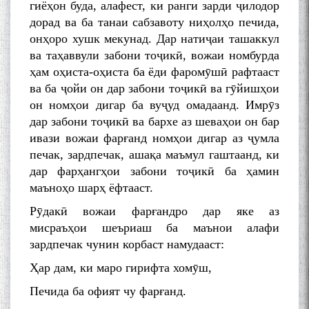
гиёҳон буда, алафест, ки ранги зарди ҷилодор
дорад ва ба танаи сабзавоту ниҳолҳо печида,
онҳоро хушк мекунад. Дар натиҷаи ташаккул
ва таҳаввули забони тоҷикӣ, вожаи номбурда
ҳам оҳиста-оҳиста ба ёди фаромӯшӣ рафтааст
ва ба ҷойи он дар забони тоҷикӣ ва гӯйишҳои
он номҳои дигар ба вуҷуд омадаанд. Имрӯз
дар забони тоҷикӣ ва бархе аз шеваҳои он бар
ивази вожаи фарғанд номҳои дигар аз ҷумла
печак, зардпечак, ашақа маъмул гаштаанд, ки
дар фарҳангҳои забони тоҷикӣ ба ҳамин
маъноҳо шарҳ ёфтааст.
Рӯдакӣ вожаи фарғандро дар яке аз
мисраъҳои шеъриаш ба маънои алафи
зардпечак чунин корбаст намудааст:
Ҳар дам, ки маро гирифта хомӯш,
Печида ба офият чу фарғанд.