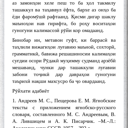
аз замонҳои хеле пеш то ба ҳол такмилу
ташаккул ва таҳаввул ёфта, бархе аз онҳо ба
ёди фаромӯшӣ рафтаанд. Қисми дигар шаклу
маъноҳои нав гирифта, бо роҳу воситаҳои
МАВЛОНО ҶАЛОЛИДДИНИ
БАЛХӢ БУЗУРГТАРИН
гуногуни калимасозӣ рӯйи кор омадаанд.
МУТАФАККИР ВА ОРИФИ
Бинобар ин, метавон гуфт, ки баррасӣ ва
ЗАБОНУ АДАБИ ТОҶИК
таҳлили вижагиҳои луғавию маъноӣ, сохторӣ,
грамматикӣ, бавижа решашиносии калимаҳои
суғдии осори Рӯдакӣ муҳимму судманд арзёбӣ
мешаванд, чунки дар ташаккули луғавии
забони тоҷикӣ дар давраҳои гуногуни
به عبارت دیگر: گفتگو با مومن
таърихӣ нақши махсусро ба ҷо овардаанд.
قناعت Mumin Qanoat
Рӯйхати адабиёт
1. Андреев М. С., Пещерова Е. М. Ягнобские
тексты с приложением ягнобско-русского
словаря, составленного М. С. Андреевым, В.
А. Лившицем и А. К. Писарчик. –М.–Л.: