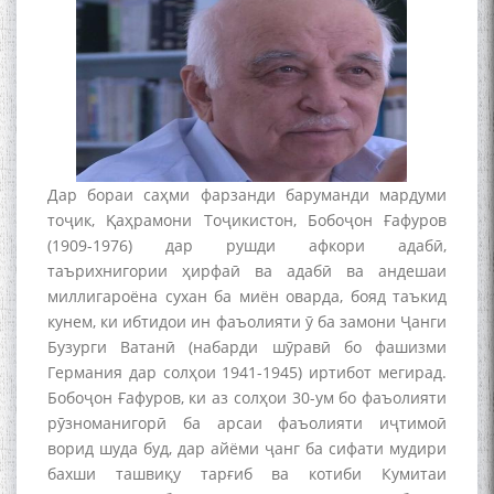
Дар бораи саҳми фарзанди баруманди мардуми
тоҷик, Қаҳрамони Тоҷикистон, Бобоҷон Ғафуров
(1909-1976) дар рушди афкори адабӣ,
таърихнигории ҳирфаӣ ва адабӣ ва андешаи
миллигароёна сухан ба миён оварда, бояд таъкид
кунем, ки ибтидои ин фаъолияти ӯ ба замони Ҷанги
Бузурги Ватанӣ (набарди шӯравӣ бо фашизми
Германия дар солҳои 1941-1945) иртибот мегирад.
Бобоҷон Ғафуров, ки аз солҳои 30-ум бо фаъолияти
рӯзноманигорӣ ба арсаи фаъолияти иҷтимоӣ
ворид шуда буд, дар айёми ҷанг ба сифати мудири
бахши ташвиқу тарғиб ва котиби Кумитаи