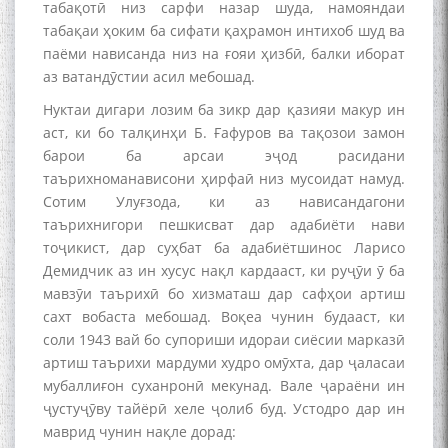
табақотӣ низ сарфи назар шуда, намояндаи
табақаи ҳоким ба сифати қаҳрамон интихоб шуд ва
паёми нависанда низ на ғояи ҳизбӣ, балки иборат
аз ватандӯстии асил мебошад.
Нуктаи дигари лозим ба зикр дар қазияи макур ин
аст, ки бо талқинҳи Б. Ғафуров ва тақозои замон
барои ба арсаи эҷод расидани
таърихноманависони ҳирфаӣ низ мусоидат намуд.
Сотим Улуғзода, ки аз нависандагони
таърихнигори пешкисват дар адабиёти нави
тоҷикист, дар суҳбат ба адабиётшинос Ларисо
Демидчик аз ин хусус нақл кардааст, ки руҷӯи ӯ ба
мавзӯи таърихӣ бо хизматаш дар сафҳои артиш
сахт вобаста мебошад. Воқеа чунин будааст, ки
соли 1943 вай бо супориши идораи сиёсии марказӣ
артиш таърихи мардуми худро омӯхта, дар ҷаласаи
мубаллиғон суханронӣ мекунад. Вале ҷараёни ин
ҷустуҷӯву тайёрӣ хеле ҷолиб буд. Устодро дар ин
маврид чунин нақле дорад: