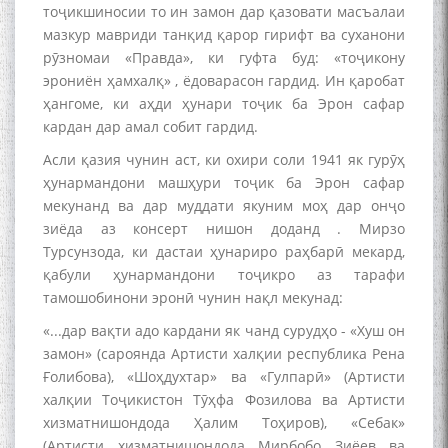
тоҷикшиносии то ин замон дар қазовати масъалаи
мазкур мавриди танқид қарор гирифт ва суханони
рӯзномаи «Правда», ки гуфта буд: «тоҷикону
эрониён ҳамхалқ» , ёдоварасон гардид. Ин қаробат
ҳангоме, ки аҳди ҳунари тоҷик ба Эрон сафар
кардан дар амал собит гардид.
Асли қазия чунин аст, ки охири соли 1941 як гурӯҳ
ҳунармандони машҳури тоҷик ба Эрон сафар
мекунанд ва дар муддати якуним моҳ дар онҷо
зиёда аз консерт нишон доданд . Мирзо
Турсунзода, ки дастаи ҳунариро раҳбарӣ мекард,
қабули ҳунармандони тоҷикро аз тарафи
тамошобинони эронӣ чунин нақл мекунад:
«...дар вақти адо кардани як чанд сурудҳо - «Хуш он
замон» (сароянда Артисти халқии республика Рена
Ғолибова), «Шоҳдухтар» ва «Гулпарӣ» (Артисти
халқии Тоҷикистон Тӯҳфа Фозилова ва Артисти
хизматнишондода Ҳалим Тоҳиров), «Себак»
(Артисти хизматнишондода Мирбобо Зиёев ва