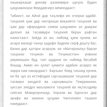
лашкаркаши донову размовари шуҷоъ будан
қаҳрамонҳои Фирдавсиро мемондааст:
Табиист, ки Айнӣ дар таълифи ин очерки адабӣ-
таърихӣ ҳам дар нигориши воқеияти таърихӣ ва
ҳам дар офаридани симои қаҳрамон аз доираи
далоил ва тасаввури таърихӣ берун рафтан
нахостааст. Зиёда аз ин, набояд ҳукм кунем, ки
асари мазкур танҳо ҳадафи бадеии сирф дошту бас,
балки дар қатори асарҳое, ки «Материалҳо барои
таърихи тоҷикон ва Тоҷикистон» унвони
умумиашон буд, чоп шудани он набояд бесабаб
бошад. Аммо ин ҳолат қимати адабии асарро як
зарра кам накардааст. Баръакс бояд таъкид кунем,
ки ба ҷуз аз истифодаи сарчашмаҳои таърихӣ дар
тасвири зиндагӣ ва сарнавишти Темурмалик,
ҳиссаи зиёдро маълумоти таърихӣ ва иқтисодиву
сиёсии Мовароуннаҳр, Хоразм ва Хуросон дар
арафа ва замони ҳуҷуми Чингизиён ташкил
намудааст.