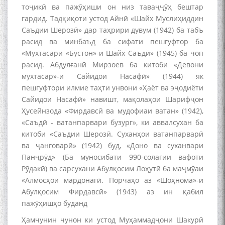
тоҷикӣ ва пажӯҳиши он низ таваҷҷӯҳ бештар
гардид. Тадқиқоти устод Айнӣ «Шайх Муслиҳиддин
Саъдии Шерозӣ» дар таҳрири дувум (1942) ба табъ
расид ва минбаъд ба сифати пешгуфтор ба
«Мухтасари «Бӯстон»-и Шайх Саъдӣ» (1945) ба чоп
расид. Абдулғанӣ Мирзоев ба китоби «Девони
мухтасар»-и Сайидои Насафӣ» (1944) як
пешгуфтори илмие таҳти унвони «Ҳаёт ва эҷодиёти
Сайидои Насафӣ» навишт, мақолаҳои Шарифҷон
Ҳусейнзода «Фирдавсӣ ва мудофиаи ватан» (1942),
«Саъдӣ - ватанпарвари бузург», ки аввалсухан ба
китоби «Саъдии Шерозӣ. Суханҳои ватанпарварӣ
ва ҷанговарӣ» (1942) буд, «Доно ва суханвари
Панҷрӯд» (Ба муносибати 990-солагии вафоти
Рӯдакӣ) ва сарсухани Абулқосим Лоҳутӣ ба маҷмӯаи
«Алмосҳои мардонагӣ. Порчаҳо аз «Шоҳнома»-и
Абулқосим Фирдавсӣ» (1943) аз ин қабил
пажӯҳишҳо буданд
Ҳамчунин чунон ки устод Муҳаммадҷони Шакурӣ