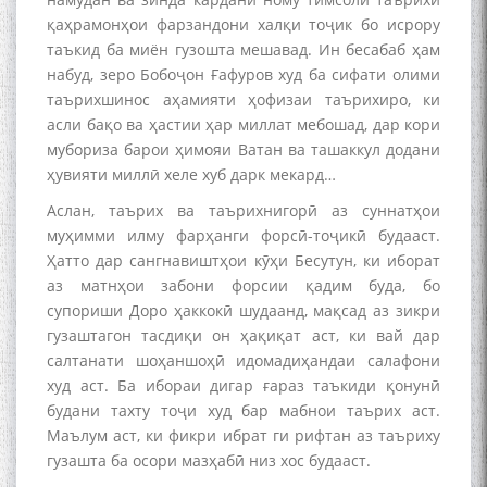
қаҳрамонҳои фарзандони халқи тоҷик бо исрору
таъкид ба миён гузошта мешавад. Ин бесабаб ҳам
набуд, зеро Бобоҷон Ғафуров худ ба сифати олими
таърихшинос аҳамияти ҳофизаи таърихиро, ки
асли бақо ва ҳастии ҳар миллат мебошад, дар кори
мубориза барои ҳимояи Ватан ва ташаккул додани
ҳувияти миллӣ хеле хуб дарк мекард…
Аслан, таърих ва таърихнигорӣ аз суннатҳои
муҳимми илму фарҳанги форсӣ-тоҷикӣ будааст.
Ҳатто дар сангнавиштҳои кӯҳи Бесутун, ки иборат
аз матнҳои забони форсии қадим буда, бо
супориши Доро ҳаккокӣ шудаанд, мақсад аз зикри
гузаштагон тасдиқи он ҳақиқат аст, ки вай дар
салтанати шоҳаншоҳӣ идомадиҳандаи салафони
худ аст. Ба ибораи дигар ғараз таъкиди қонунӣ
будани тахту тоҷи худ бар мабнои таърих аст.
Маълум аст, ки фикри ибрат ги рифтан аз таъриху
гузашта ба осори мазҳабӣ низ хос будааст.