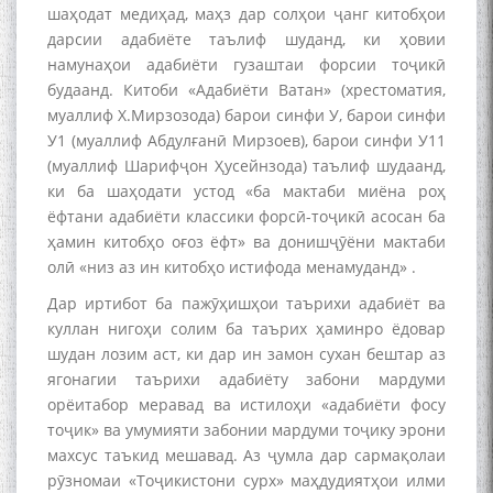
шаҳодат медиҳад, маҳз дар солҳои ҷанг китобҳои
дарсии адабиёте таълиф шуданд, ки ҳовии
намунаҳои адабиёти гузаштаи форсии тоҷикӣ
будаанд. Китоби «Адабиёти Ватан» (хрестоматия,
муаллиф Х.Мирзозода) барои синфи У, барои синфи
У1 (муаллиф Абдулғанӣ Мирзоев), барои синфи У11
(муаллиф Шарифҷон Ҳусейнзода) таълиф шудаанд,
ки ба шаҳодати устод «ба мактаби миёна роҳ
ёфтани адабиёти классики форсӣ-тоҷикӣ асосан ба
ҳамин китобҳо оғоз ёфт» ва донишҷӯёни мактаби
олӣ «низ аз ин китобҳо истифода менамуданд» .
Дар иртибот ба пажӯҳишҳои таърихи адабиёт ва
куллан нигоҳи солим ба таърих ҳаминро ёдовар
шудан лозим аст, ки дар ин замон сухан бештар аз
ягонагии таърихи адабиёту забони мардуми
орёитабор меравад ва истилоҳи «адабиёти фосу
тоҷик» ва умумияти забонии мардуми тоҷику эрони
махсус таъкид мешавад. Аз ҷумла дар сармақолаи
рӯзномаи «Тоҷикистони сурх» маҳдудиятҳои илми