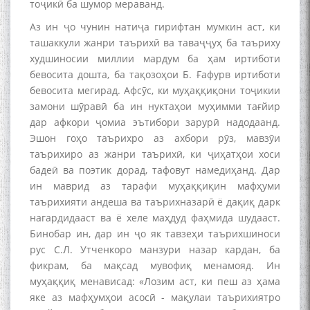
тоҷикӣ ба шумор мераванд.
Аз ин ҷо чунин натиҷа гирифтан мумкин аст, ки
ташаккули жанри таърихӣ ва таваҷҷуҳ ба таъриху
худшиносии миллии мардум ба ҳам иртиботи
бевосита дошта, ба тақозоҳои Б. Ғафурв иртиботи
бевосита мегирад. Афсӯс, ки муҳаққиқони тоҷикии
замони шӯравӣ ба ин нуктаҳои муҳимми тағйир
дар афкори ҷомиа эътибори зарурӣ надодаанд.
Эшон гоҳо таърихро аз ахбори рӯз, мавзӯи
таърихиро аз жанри таърихӣ, ки ҷиҳатҳои хоси
бадеӣ ва поэтик дорад, тафовут намедиҳанд. Дар
ин маврид аз тарафи муҳаққиқин мафҳуми
таърихияти андеша ва таърихназарӣ ё дақиқ дарк
нагардидааст ва ё хеле маҳдуд фаҳмида шудааст.
Бинобар ин, дар ин ҷо як тавзеҳи таърихшиноси
рус С.Л. Утченкоро манзури назар кардан, ба
фикрам, ба мақсад мувофиқ менамояд. Ин
муҳаққиқ менависад: «Лозим аст, ки пеш аз ҳама
яке аз мафҳумҳои асосӣ - мақулаи таърихиятро