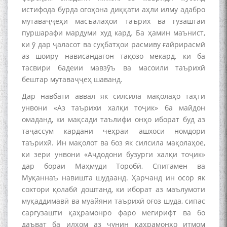
истифода бурда огоҳона диққати аҳли илму адабро
мутаваҷҷеҳи масъалаҳои таърих ва гузаштаи
пуршарафи мардуми худ кард. Ба ҳамин маънист,
ки ӯ дар ҷаласот ва суҳбатҳои расмиву ғайрирасмӣ
аз шоиру нависандагон тақозо мекард, ки ба
тасвири бадеии мавзӯъ ва масоили таърихӣ
бештар мутаваҷҷеҳ шаванд.
Дар навбати аввал як силсила мақолаҳо таҳти
унвони «Аз таърихи халқи тоҷик» ба майдон
омаданд, ки мақсади таълифи онҳо иборат буд аз
таҷассум кардани чеҳраи ашхоси номдори
таърихӣ. Ин мақолот ва боз як силсила мақолаҳое,
ки зери унвони «Аҷдодони бузурги халқи тоҷик»
дар бораи Маҳмуди Торобӣ, Спитамен ва
Муқаннаъ навишта шудаанд. Ҳарчанд ин осор як
сохтори қолабӣ доштанд, ки иборат аз маълумоти
муқаддимавӣ ва муайяни таърихӣ оғоз шуда, сипас
саргузашти қаҳрамонро фаро мегирифт ва бо
даъват ба илҳом аз чунин қаҳрамонҳо итмом