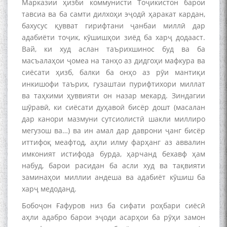
Марказии ҳизби коммунисти Тоҷикистон барои
тавсиа ва ба самти дилхоҳи эҷодӣ ҳаракат кардан,
бахусус қувват гирифтани ҷанбаи миллӣ дар
адабиёти тоҷик, кӯшишҳои зиёд ба харҷ додааст.
Вай, ки худ аслан таърихшинос буд ва ба
масъалаҳои ҷомеа на танҳо аз дидгоҳи мафкура ва
сиёсати ҳизб, балки ба онҳо аз рӯи мантиқи
инкишофи таърих, гузаштаи пурифтихори миллат
ва таҳкими ҳуввияти он назар мекард. Зиндагии
шӯравӣ, ки сиёсати дуҳавоӣ бисёр дошт (масалан
дар канори мазмуни сутсиолистӣ шакли миллиро
мегузош ва…) ва ин амал дар даврони ҷанг бисёр
иттифоқ меафтод, аҳли илму фарҳанг аз аввалин
имконият истифода бурда, ҳарчанд бехавф ҳам
набуд, барои расидан ба асли худ ва тақвияти
заминаҳои миллии андеша ва адабиёт кӯшиш ба
харҷ медоданд.
Бобоҷон Ғафуров низ ба сифати роҳбари сиёсӣ
аҳли адабро барои эҷоди асарҳои ба рӯҳи замон