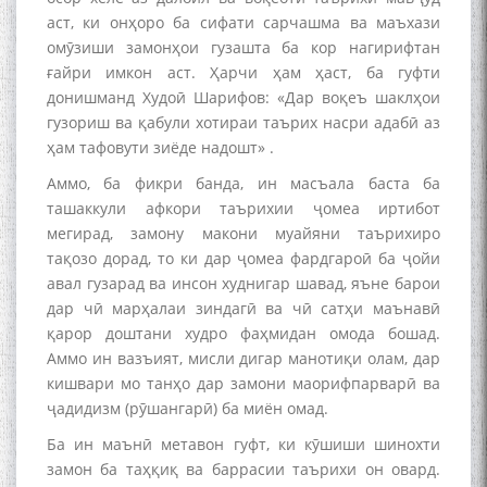
аст, ки онҳоро ба сифати сарчашма ва маъхази
омӯзиши замонҳои гузашта ба кор нагирифтан
ғайри имкон аст. Ҳарчи ҳам ҳаст, ба гуфти
донишманд Худоӣ Шарифов: «Дар воқеъ шаклҳои
гузориш ва қабули хотираи таърих насри адабӣ аз
ҳам тафовути зиёде надошт» .
Аммо, ба фикри банда, ин масъала баста ба
ташаккули афкори таърихии ҷомеа иртибот
мегирад, замону макони муайяни таърихиро
тақозо дорад, то ки дар ҷомеа фардгароӣ ба ҷойи
авал гузарад ва инсон худнигар шавад, яъне барои
дар чӣ марҳалаи зиндагӣ ва чӣ сатҳи маънавӣ
қарор доштани худро фаҳмидан омода бошад.
Аммо ин вазъият, мисли дигар манотиқи олам, дар
кишвари мо танҳо дар замони маорифпарварӣ ва
ҷадидизм (рӯшангарӣ) ба миён омад.
Ба ин маънӣ метавон гуфт, ки кӯшиши шинохти
замон ба таҳқиқ ва баррасии таърихи он овард.