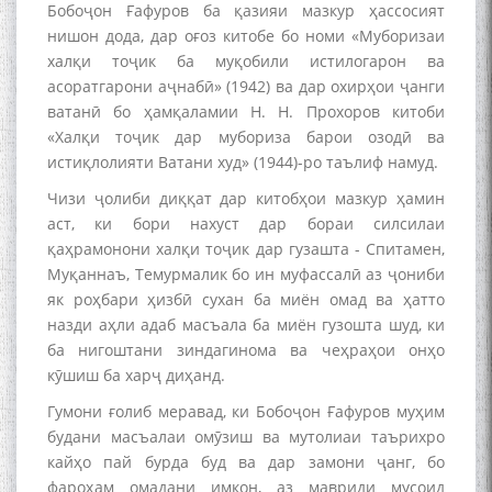
Бобоҷон Ғафуров ба қазияи мазкур ҳассосият
нишон дода, дар оғоз китобе бо номи «Муборизаи
халқи тоҷик ба муқобили истилогарон ва
асоратгарони аҷнабӣ» (1942) ва дар охирҳои ҷанги
ватанӣ бо ҳамқаламии Н. Н. Прохоров китоби
«Халқи тоҷик дар мубориза барои озодӣ ва
истиқлолияти Ватани худ» (1944)-ро таълиф намуд.
Чизи ҷолиби диққат дар китобҳои мазкур ҳамин
аст, ки бори нахуст дар бораи силсилаи
қаҳрамонони халқи тоҷик дар гузашта - Спитамен,
Муқаннаъ, Темурмалик бо ин муфассалӣ аз ҷониби
як роҳбари ҳизбӣ сухан ба миён омад ва ҳатто
назди аҳли адаб масъала ба миён гузошта шуд, ки
ба нигоштани зиндагинома ва чеҳраҳои онҳо
кӯшиш ба харҷ диҳанд.
Гумони ғолиб меравад, ки Бобоҷон Ғафуров муҳим
будани масъалаи омӯзиш ва мутолиаи таърихро
кайҳо пай бурда буд ва дар замони ҷанг, бо
фароҳам омадани имкон, аз мавриди мусоид