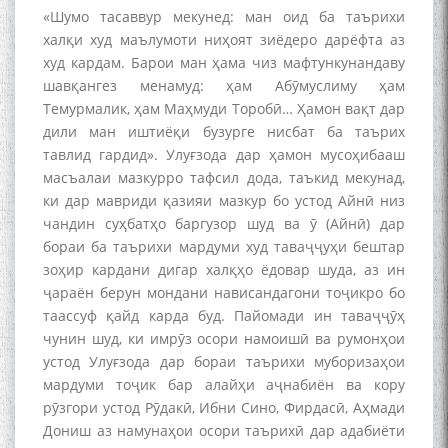
«Шумо тасаввур мекунед: ман оид ба таърихи
халқи худ маълумоти ниҳоят зиёдеро дарёфта аз
худ кардам. Барои ман ҳама чиз мафтункунандаву
шавқангез менамуд: ҳам Абӯмуслиму ҳам
Темурмалик, ҳам Маҳмуди Торобӣ… Ҳамон вақт дар
дили ман иштиёқи бузурге нисбат ба таърих
тавлид гардид». Улуғзода дар ҳамон мусоҳибааш
масъалаи мазкурро тафсил дода, таъкид мекунад,
ки дар мавриди қазияи мазкур бо устод Айнӣ низ
чандин суҳбатҳо баргузор шуд ва ӯ (Айнӣ) дар
бораи ба таърихи мардуми худ таваҷҷуҳи бештар
зоҳир кардани дигар халқҳо ёдовар шуда, аз ин
ҷараён берун мондани нависандагони тоҷикро бо
таассуф қайд карда буд. Пайомади ин таваҷҷӯҳ
чунин шуд, ки имрӯз осори намоишӣ ва румонҳои
устод Улуғзода дар бораи таърихи муборизаҳои
мардуми тоҷик бар алайҳи аҷнабиён ва кору
рӯзгори устод Рӯдакӣ, Ибни Сино, Фирдасӣ, Аҳмади
Дониш аз намунаҳои осори таърихӣ дар адабиёти