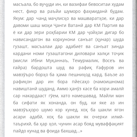
масъала, бо вуҷуди ин, ки вазифаи бевоситаи худам
нест, фикр ва раъйи шуморо фаҳмиданӣ будам.
Якум: дар чанд маҷлисҳо ва машваратҳое, ки дар
давоми шаш моҳи Ҷанги Ватанӣ дар КМ Партия ва
ё ки дар зери роҳбарии КМ дар ҷойҳои дигар бо
нависандагон ва коркунони санъат (ҳунар) шуда
гузашт, масъалаи дар адабиёт ва санъат зинда
кардани номи гузаштагони диловари халқи тоҷик
(мисли Ибни Муқаннаъ, Темурмалик, Восеъ ва
ғайра) бардошта шуд ва рафиқ Ғафуров ин
мавзӯъро борҳо ба ҳама пешниҳод кард. Баъзе аз
рафиқон дар ин бора пйесаҳо (намоишнома)
навиштанӣ шуданд. Аммо ҳанӯз касе ба кори амалӣ
сар накардааст гӯем, хато намешавад. Майли ман
ба сифати як хонанда, он буд, ки яке аз ин
мавзӯъҳоро шумо кор кунед, хоҳ ба шакли ягон
асари адабӣ, хоҳ ба шакли як очерки илмӣ-
таърихӣ, ба ҳар ҳол, чунин асар бояд муваффақият
пайдо кунад ва фоида бахшад...»