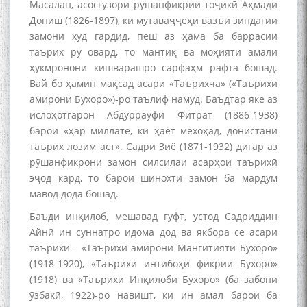
Масалан, асосгузори рушанфикрии тоҷикӣ Аҳмади
Дониш (1826-1897), ки мутаваҷҷеҳи вазъи зиндагии
замони худ гардид, пеш аз ҳама ба баррасии
таърих рӯ овард, то мантиқ ва моҳияти амали
ҳукмронони кишварашро сарфаҳм рафта бошад.
Вай бо ҳамин мақсад асари «Таърихча» («Таърихи
амирони Бухоро»)-ро таълиф намуд. Баъдтар яке аз
ислоҳотгарон Абдуррауфи Фитрат (1886-1938)
барои «ҳар миллате, ки ҳаёт мехоҳад, донистани
таърих лозим аст». Садри Зиё (1871-1932) дигар аз
рӯшанфикрони замон силсилаи асарҳои таърихӣ
эҷод кард, то барои шинохти замон ба мардум
мавод дода бошад.
Баъди инқилоб, мешавад гуфт, устод Садриддин
Айнӣ ин суннатро идома дод ва якбора се асари
таърихӣ - «Таърихи амирони Манғитияти Бухоро»
(1918-1920), «Таърихи интибоҳи фикрии Бухоро»
(1918) ва «Таърихи Инқилоби Бухоро» (ба забони
ӯзбакӣ, 1922)-ро навишт, ки ин амал барои ба