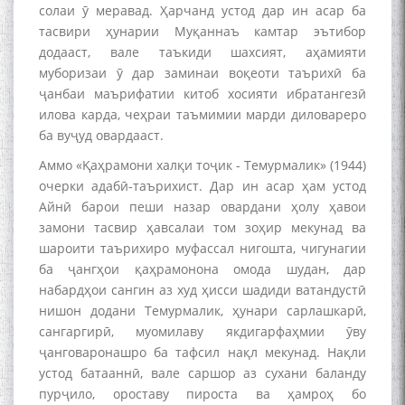
солаи ӯ меравад. Ҳарчанд устод дар ин асар ба
тасвири ҳунарии Муқаннаъ камтар эътибор
додааст, вале таъкиди шахсият, аҳамияти
муборизаи ӯ дар заминаи воқеоти таърихӣ ба
ҷанбаи маърифатии китоб хосияти ибратангезӣ
илова карда, чеҳраи таъмимии марди диловареро
ба вуҷуд овардааст.
Аммо «Қаҳрамони халқи тоҷик - Темурмалик» (1944)
очерки адабӣ-таърихист. Дар ин асар ҳам устод
Айнӣ барои пеши назар овардани ҳолу ҳавои
замони тасвир ҳавсалаи том зоҳир мекунад ва
шароити таърихиро муфассал нигошта, чигунагии
ба ҷангҳои қаҳрамонона омода шудан, дар
набардҳои сангин аз худ ҳисси шадиди ватандустӣ
нишон додани Темурмалик, ҳунари сарлашкарӣ,
сангаргирӣ, муомилаву якдигарфаҳмии ӯву
ҷанговаронашро ба тафсил нақл мекунад. Нақли
устод батааннӣ, вале саршор аз сухани баланду
пурҷило, ороставу пироста ва ҳамроҳ бо