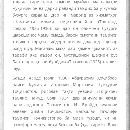
таҳлил гирифтани замони муайян, масъалаҳои
муҳимми он ва дарки раванди таърих ба ӯ кӯмаки
бузурге карданд. Дар ин маврид аз хизматҳои
«Ҷамъияти илмии тоҷикшиносӣ…» (Тошканд,
солҳои 1925-1930), ки дар он олимони бузурги
шарқшинос ҷамъ омада, барои омӯхтани таърихи
тоҷикон корҳои зиёдеро анҷом додаанд, ёдовар
бояд шуд. Масалан, маҳз дар ҳамин ҷамъият, аз
тарафи яке аъзои он, мусташриқи шаҳири рус
Бартолд мақолаи бунёдии «Тоҷикон» (1925) таълиф
шуд…
Баъди чанде (соли 1930) Абдураҳим Ҳоҷибоев,
раиси Кумитаи Иҷроияи Марказии Ҷумҳурии
Тоҷикистон, рисолае таҳти унвони «Тоҷикон»
таълиф намуд. Соли 1934, дар анҷумани якуми
нависандагони Тоҷикистон И. Бройдо, муншии
аввали ҳизби Тоҷикистон, масъалаи таълифи
таърихи Тоҷикистонро ба миён гузошт, ки ин
вазифаро Нарзуллоҳи Бектош ба ӯҳда гирифт. Вале