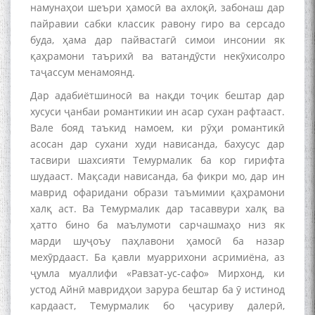
намунаҳои шеъри ҳамосӣ ва ахлоқӣ, забонаш дар
пайравии сабки классик равону гиро ва серсадо
буда, ҳама дар пайвастагӣ симои инсонии як
қаҳрамони таърихӣ ва ватандӯсти некӯхисолро
таҷассум менамоянд.
Дар адабиётшиносӣ ва нақди тоҷик бештар дар
хусуси ҷанбаи романтикии ин асар сухан рафтааст.
Вале бояд таъкид намоем, ки рӯҳи романтикӣ
асосан дар сухани худи нависанда, бахусус дар
тасвири шахсияти Темурмалик ба кор гирифта
шудааст. Мақсади нависанда, ба фикри мо, дар ин
маврид офаридани образи таъмимии қаҳрамони
халқ аст. Ва Темурмалик дар тасаввури халқ ва
ҳатто бино ба маълумоти сарчашмаҳо низ як
марди шуҷоъу паҳлавони ҳамосӣ ба назар
мехӯрдааст. Ба қавли муаррихони асримиёна, аз
ҷумла муаллифи «Равзат-ус-сафо» Мирхонд, ки
устод Айнӣ мавридҳои зарура бештар ба ӯ истинод
кардааст, Темурмалик бо ҷасуриву далерӣ,