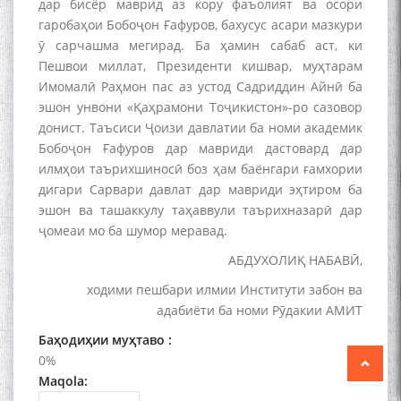
дар бисёр маврид аз кору фаъолият ва осори
гаробаҳои Бобоҷон Ғафуров, бахусус асари мазкури
ӯ сарчашма мегирад. Ба ҳамин сабаб аст, ки
Пешвои миллат, Президенти кишвар, муҳтарам
The Persian Gulf Beautiful
Имомалӣ Раҳмон пас аз устод Садриддин Айнӣ ба
poetry from Устод Мумин
эшон унвони «Қаҳрамони Тоҷикистон»-ро сазовор
Қаноат (Ustod Mumin Qanoat)
донист. Таъсиси Ҷоизи давлатии ба номи академик
and Master Mehryar
Бобоҷон Ғафуров дар мавриди дастовард дар
Mehrafarin about the conflict
илмҳои таърихшиносӣ боз ҳам баёнгари ғамхории
of the name of the Persian
Gulf
дигари Сарвари давлат дар мавриди эҳтиром ба
эшон ва ташаккулу таҳаввули таърихназарӣ дар
ҷомеаи мо ба шумор меравад.
Сайри Дарвоз бо Мӯъмин
АБДУХОЛИҚ НАБАВӢ,
Қаноат: Чанор ҳам "гап"
ходими пешбари илмии Институти забон ва
мезанад
адабиёти ба номи Рӯдакии АМИТ
Баҳодиҳии муҳтаво :
0%
Maqola: