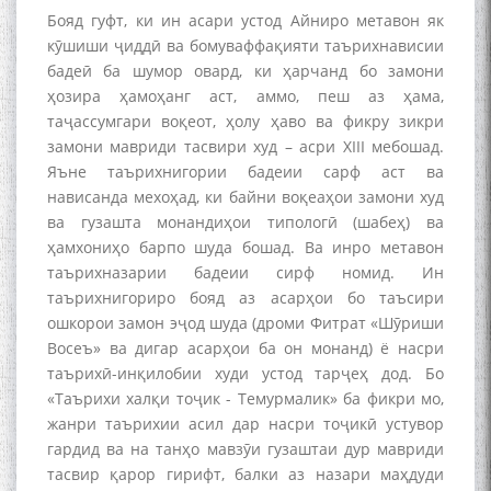
Бояд гуфт, ки ин асари устод Айниро метавон як
кӯшиши ҷиддӣ ва бомуваффақияти таърихнависии
бадеӣ ба шумор овард, ки ҳарчанд бо замони
ҳозира ҳамоҳанг аст, аммо, пеш аз ҳама,
таҷассумгари воқеот, ҳолу ҳаво ва фикру зикри
замони мавриди тасвири худ – асри XIII мебошад.
Яъне таърихнигории бадеии сарф аст ва
нависанда мехоҳад, ки байни воқеаҳои замони худ
ва гузашта монандиҳои типологӣ (шабеҳ) ва
ҳамхониҳо барпо шуда бошад. Ва инро метавон
таърихназарии бадеии сирф номид. Ин
таърихнигориро бояд аз асарҳои бо таъсири
ошкорои замон эҷод шуда (дроми Фитрат «Шӯриши
Восеъ» ва дигар асарҳои ба он монанд) ё насри
таърихӣ-инқилобии худи устод тарҷеҳ дод. Бо
«Таърихи халқи тоҷик - Темурмалик» ба фикри мо,
жанри таърихии асил дар насри тоҷикӣ устувор
гардид ва на танҳо мавзӯи гузаштаи дур мавриди
тасвир қарор гирифт, балки аз назари маҳдуди