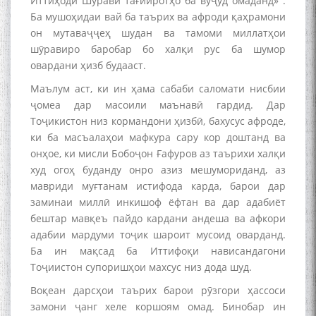
Иттиҳоди Шӯравӣ тағйиротҳо ба вуҷуд омаданд» .
Ба мушоҳидаи вай ба таърих ва афроди қаҳрамони
он мутаваҷҷеҳ шудан ва тамоми миллатҳои
шӯравиро баробар бо халқи рус ба шумор
овардани ҳизб будааст.
Маълум аст, ки ин ҳама сабаби саломати нисбии
ҷомеа дар масоили маънавӣ гардид. Дар
Тоҷикистон низ кормандони ҳизбӣ, бахусус афроде,
ки ба масъалаҳои мафкура сару кор доштанд ва
онҳое, ки мисли Бобоҷон Ғафуров аз таърихи халқи
худ огоҳ буданду онро азиз мешумориданд, аз
мавриди муғтанам истифода карда, барои дар
заминаи миллӣ инкишоф ёфтан ва дар адабиёт
бештар мавқеъ пайдо кардани андеша ва афкори
адабии мардуми тоҷик шароит мусоид оварданд.
Ба ин мақсад ба Иттифоқи нависандагони
Тоҷиистон супоришҳои махсус низ дода шуд.
Воқеан дарсҳои таърих барои рӯзгори ҳассоси
замони ҷанг хеле коршоям омад. Бинобар ин