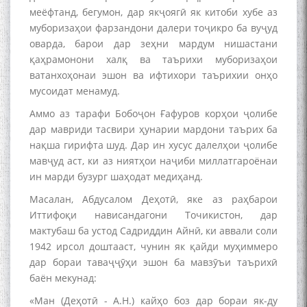
меёфтанд, бегумон, дар якҷоягӣ як китоби хубе аз
муборизаҳои фарзандони далери тоҷикро ба вуҷуд
оварда, барои дар зеҳни мардум нишастани
қаҳрамонони халқ ва таърихи муборизаҳои
ватанхоҳонаи эшон ва ифтихори таърихии онҳо
мусоидат менамуд.
Аммо аз тарафи Бобоҷон Ғафуров корҳои ҷолибе
дар мавриди тасвири ҳунарии мардони таърих ба
нақша гирифта шуд. Дар ин хусус далелҳои ҷолибе
мавҷуд аст, ки аз ниятҳои наҷиби миллатгароёнаи
ин марди бузург шаҳодат медиҳанд.
Масалан, Абдусалом Деҳотӣ, яке аз раҳбарои
Иттифоқи нависандагони Точикистон, дар
мактубаш ба устод Садриддин Айнӣ, ки аввали соли
1942 ирсол доштааст, чунин як қайди муҳиммеро
дар бораи таваҷҷӯҳи эшон ба мавзӯъи таърихӣ
баён мекунад:
«Ман (Деҳотӣ - А.Н.) кайҳо боз дар бораи як-ду