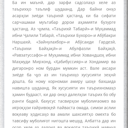
Ба ин маънӣ, дар зарфи садсолаҳо хеле аз
таърихҳо таълиф шудаанд. Дар байни онҳо
асарҳои зиёди таърихӣ ҳастанд, ки ба сифати
сарчашмаи муътабар дорои аҳамияти бузурге
ҳастанд. Аз ҷумла, «Таърихӣ Табарӣ»-и Муҳаммад
ибни Ҷалили Табарӣ, «Таърихи Бухоро»-и Абӯбакри
Наршахӣ, «Зайнулахбор»-и Абӯсаиди Гардезӣ,
«Таърихи Байҳақӣ»-и Абулфазли Байҳақӣ,
«Равзатуссафо»-и Муҳаммад ибни Ховандшоҳ ибни
Маҳмуди Мирхонд, «Ҳабибуссияр»-и Хондамир ва
дигаронро ном бурдан мумкин аст. Вале аксари
зиёде ба ҷуз аз ин таърихҳо хусусияти зеҳнӣ
дошта, ба ному корномаи амиру шоҳе бахшида
навишта шудаанд. Як хусусияти ин таърихномаҳо
ҳамин будааст, ки дар онҳо далелҳои таърих бо обу
ранги бадеӣ, бахусус тасвирҳои муболиғаомез ва
иғроқҳои ғайривоқеӣ пайваста омада, симои аслии
воқеаву ҳодисаҳо ва амали шахсиятҳо омехта бо
тавсифу муболиғот нигошта мешуд. Албатта дар ин
осор хеле аз далоил ва воқеоти таърихӣ мавҷуд