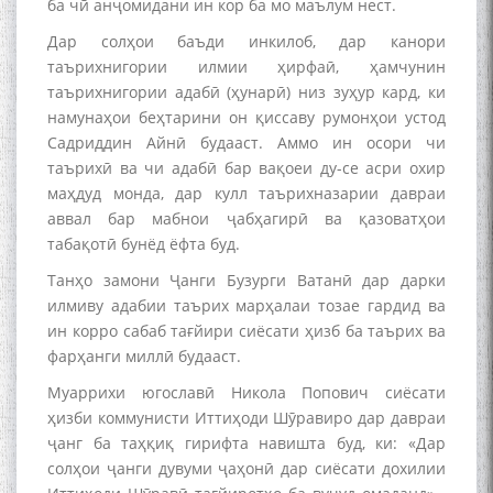
ба чӣ анҷомидани ин кор ба мо маълум нест.
Дар солҳои баъди инкилоб, дар канори
таърихнигории илмии ҳирфаӣ, ҳамчунин
таърихнигории адабӣ (ҳунарӣ) низ зуҳур кард, ки
намунаҳои беҳтарини он қиссаву румонҳои устод
Садриддин Айнӣ будааст. Аммо ин осори чи
таърихӣ ва чи адабӣ бар вақоеи ду-се асри охир
маҳдуд монда, дар кулл таърихназарии давраи
аввал бар мабнои ҷабҳагирӣ ва қазоватҳои
табақотӣ бунёд ёфта буд.
Танҳо замони Ҷанги Бузурги Ватанӣ дар дарки
илмиву адабии таърих марҳалаи тозае гардид ва
ин корро сабаб тағйири сиёсати ҳизб ба таърих ва
фарҳанги миллӣ будааст.
Муаррихи югославӣ Никола Попович сиёсати
ҳизби коммунисти Иттиҳоди Шӯравиро дар давраи
ҷанг ба таҳқиқ гирифта навишта буд, ки: «Дар
солҳои ҷанги дувуми ҷаҳонӣ дар сиёсати дохилии