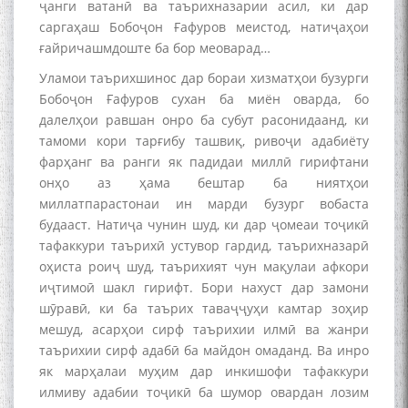
ҷанги ватанӣ ва таърихназарии асил, ки дар
БА МУНОСИБАТИ
саргаҳаш Бобоҷон Ғафуров меистод, натиҷаҳои
БУЗУРГДОШТИ РӮЗИ РӮДАКӢ
ғайричашмдоште ба бор меоварад…
Уламои таърихшинос дар бораи хизматҳои бузурги
Бобоҷон Ғафуров сухан ба миён оварда, бо
далелҳои равшан онро ба субут расонидаанд, ки
тамоми кори тарғибу ташвиқ, ривоҷи адабиёту
фарҳанг ва ранги як падидаи миллӣ гирифтани
онҳо аз ҳама бештар ба ниятҳои
Дар Академияи миллии
миллатпарастонаи ин марди бузург вобаста
илмҳои Тоҷикистон бахшида
ба 100-солагии мунаққиду
будааст. Натиҷа чунин шуд, ки дар ҷомеаи тоҷикӣ
адабиётшинос Соҳиб
тафаккури таърихӣ устувор гардид, таърихназарӣ
Табаров ҳамоиши илмӣ-
оҳиста роиҷ шуд, таърихият чун мақулаи афкори
назариявӣ баргузор гардид.
иҷтимоӣ шакл гирифт. Бори нахуст дар замони
шӯравӣ, ки ба таърих таваҷҷуҳи камтар зоҳир
мешуд, асарҳои сирф таърихии илмӣ ва жанри
таърихии сирф адабӣ ба майдон омаданд. Ва инро
МАВЛОНО ҶАЛОЛИДДИНИ
як марҳалаи муҳим дар инкишофи тафаккури
БАЛХӢ БУЗУРГТАРИН
илмиву адабии тоҷикӣ ба шумор овардан лозим
МУТАФАККИР ВА ОРИФИ