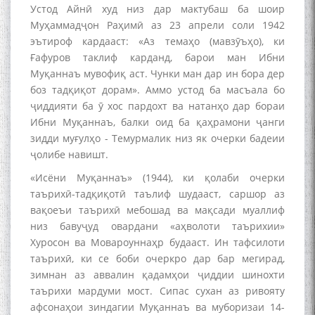
Устод Айнӣ худ низ дар мактубаш ба шоир
Муҳаммадҷон Раҳимӣ аз 23 апрели соли 1942
эътироф кардааст: «Аз темаҳо (мавзӯъҳо), ки
Ғафуров таклиф карданд, барои ман Ибни
Муқаннаъ мувофиқ аст. Чунки ман дар ин бора дер
боз тадқиқот дорам». Аммо устод ба масъала бо
ҷиддияти ба ӯ хос пардохт ва натанҳо дар бораи
Ибни Муқаннаъ, балки оид ба қаҳрамони ҷанги
зидди муғулҳо - Темурмалик низ як очерки бадеии
ҷолибе навишт.
«Исёни Муқаннаъ» (1944), ки қолаби очерки
таърихӣ-тадқиқотӣ таълиф шудааст, саршор аз
вақоеъи таърихӣ мебошад ва мақсади муаллиф
низ бавуҷуд овардани «аҳволоти таърихии»
Хуросон ва Мовароуннаҳр будааст. Ин тафсилоти
таърихӣ, ки се боби очеркро дар бар мегирад,
зимнан аз аввалин қадамҳои ҷиддии шинохти
таърихи мардуми мост. Сипас сухан аз ривояту
афсонаҳои зиндагии Муқаннаъ ва муборизаи 14-