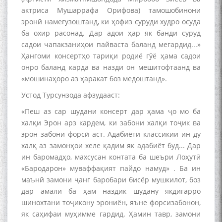
актриса Мушаррафа Орифова) тамошобинони
эронӣ намегузоштанд, ки ҳофиз суруди худро осуда
ба охир расонад. Дар адои ҳар як банди суруд
садои чапакзаниҳои пайваста баланд мегардид...»
Ҳангоми консертҳо тариқи родиё гӯё ҳама садои
онро баланд карда ва назди он мешитофтаанд ва
«мошинаҳоро аз ҳаракат боз медоштанд».
Устод Турсунзода афзудааст:
«Пеш аз сар шудани консерт дар ҳама ҷо мо ба
халқи Эрон арз кардем, ки забони халқи тоҷик ва
эрон забони форсӣ аст. Адабиёти классикии ин ду
халқ аз замонҳои хеле қадим як адабиёт буд... Дар
ин баромадҳо, махсусан контата ба шеъри Лоҳутӣ
«Бародарон» муваффақият пайдо намуд» . Ба ин
маънӣ замони ҷанг баробари бисёр мушкилот, боз
дар амали ба ҳам наздик шудану якдигарро
шинохтани тоҷикону эрониён, яъне форсизабонон,
як саҳифаи муҳимме гардид. Ҳамин тавр, замони