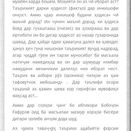
муайян карда бошем. Моҳияти он аз чӣ иборат аст?
Таърихият дарки ҳодисот (фактҳо) дар инкишофи
онҳост. Аммо «дар инкишоф будани ҳодиса» чӣ
маънӣ дорад? Ин чунин маънӣ дорад, ки ҳодиса
бояд дар гузаштааш (гнезис) ва ҳозирааш ва дар
иртиботи он бо дигар ҳодисот аз назар гузаронида
шавад. Дар қайди одии ҳамагуна далел ва ҳаводис
ҳануз ҳеч гуна нишонаи таърихият вуҷуд надорад,
агар ҷиддӣ гӯем ин тарзи муносибат ба масъала
натиҷае намедиҳад ва он дар шумурду номбар
намудани механикии далелҳо низ иборат нест.
Таърих ва ахбори рӯз (хроника) чизҳои аз ҳам
тафовутнок мебошанд» . Дар таълифи осори
таърихӣ аз ҳамин шева кор гирифтан мувофиқи
мақсад аст…
Аммо дар солҳои ҷанг бо ибтикори Бобоҷон
Ғафуров оид ба масъалаи мазкур корҳои бисёри
дигари ҷолибе анҷом дода шуд.
Аз ҷумла таваҷҷӯҳ таърихи адабиёти форсии