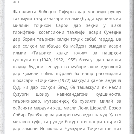
аст...
ЗАБОНУ АДАБИ ТОҶИК
Фаъолияти Бобоҷон Ғафуров дар мавриди рушду
такомули таърихназарӣ ва амиқбурди худшиносии
миллии тоҷикон барои дар зеҳни ӯ шакл
гирифтани косепсиюни таълифи асари бунёдие
дар бораи таърихи халқи тоҷик сабаб гардид. Ва
به عبارت دیگر: گفتگو با مومن
дар солҳои минбаъда ба майдон омадани асари
قناعت Mumin Qanoat
илмии «Таърихи халқи тоҷик» ва нашрҳои
гуногуни он (1949, 1952, 1955), бахусус дар замони
шадид будани сензура ва муборизаҳои идеоложӣ
дар ҷомеаи собиқ шӯравӣ ба нашр расонидани
шоҳасари «Тоҷикон» (1972) маҳсули ҳамон андеша
буд, ки дар солҳои баъд ба ташаккули як насли
бузурги шоиру нависандагони худшинохта,
таърихназар, мутаваҷҷеҳ ба ҳувияти миллӣ ва
Сухбати навқаламон бо
ҳайсияти мардуми хеш, мисли Лоиқ Шералӣ, Бозор
Муъмин Қаноат\Meeting of
young talents with Mumyin
Собир, Гулрӯхсор ва дигарон мусоидат намуд. Ҳатто
Kanoat
метавон гуфт, ки рушди босуръати жанри таърихӣ
дар замони Истиқлоли Ҷумҳурии Тоҷикистон низ