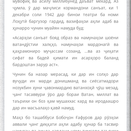
мувофиқ ва асилу миллибунёд даъват мекард. Аз
ҷумла, ӯ дар маҷлиси кормандони санъат, ки 1
декабри соли 1942 дар бинои театри ба номи
Лоҳутӣ баргузор гардид, вазифаҳои аҳли адаб ва
ҳунарро чунин муайян намуда буд:
«Асарҳои санъат бояд образ ва намунаҳои шоёни
ватандӯстии халқҳо, намунаҳои мардонагӣ ва
қаҳрамониро муҷассам созанд, …ва аз ҷиҳати
сифат ва бадеӣ қимати ин асарҳоро баланд
бардоштан зарур аст».
Чунин ба назар мерасад, ки дар ин солҳо дар
вуҷуди ин марди донишманд ва сиёсатмадори
нозукбин хуни ҷавонмардию ватанхоҳӣ ҷӯш мезад,
ҷанг тасаввури ӯро дар бораи Ватан, миллат ва
таърихи он боз ҳам мушаххас кард ва иродаашро
дар ин масъалаҳо қавӣ намуд.
Маҳз бо ташаббуси Бобоҷон Ғафуров дар рӯзҳои
аввали ҷанг диққати аҳли адабу ҳунар ба тасвир
намудан ва зинда кардани ному тимсоли таърихи