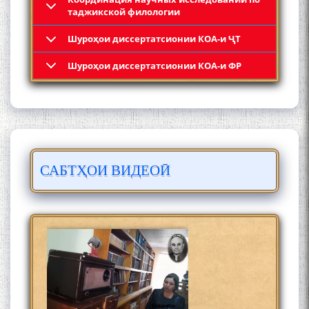
таджикской филологии
Шyроҳои диссертатсионии КОА-и ҶТ
Кадамчо Худои Шарифзода
Шyроҳои диссертатсионии КОА-и ФР
САБТҲОИ ВИДЕОӢ
Сайре дар Осорхона
Муҳаммадҷон Раҳимӣ