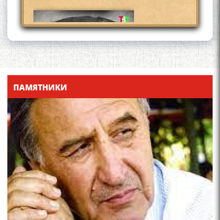
Қадамҷо - Лоҳутӣ
ПАМЯТНИКИ
4-уми декабр- зодрӯзи
шоири абадзинда Абулқосим
Лоҳутӣ