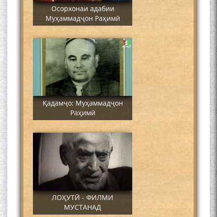
Осорхонаи адабии
Муҳаммадҷон Раҳимӣ
Қадамҷо: Муҳаммадҷон
Раҳимӣ
ЛОҲУТӢ - ФИЛМИ
МУСТАНАД