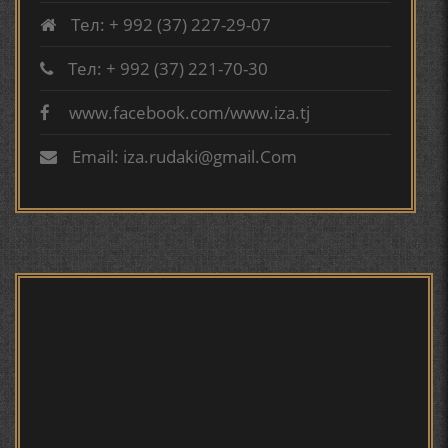
Тел: + 992 (37) 227-29-07
ТАҶАССУМИ ҲАСБИ ҲОЛ ДАР ҒАЗАЛИЁТИ КИРОМИ
БУХОРОӢ УСМОНОВА Г.Ф.
Тел: + 992 (37) 221-70-30
www.facebook.com/www.iza.tj
Сайри осорхона - Мирзо
БЕРУНӢ ВА НАВРӮЗИ АҶАМ
Турсунзода
Email: iza.rudaki@gmail.Com
БЕРУНӢ ВА ЁДКАРДИ ҶАШНИ САДА
САНЪАТҲОИ БАДЕИИ МАЪНОӢ ДАР АШЪОРИ
КАМОЛИ ХУҶАНДӢ ЗУЛФИЯ ИСМАТОВА.
Мирзо Турсунзода - филми
мустанад
МИРЗО ТУРСУНЗОДА – ШОИРИ ВАТАНХОҲ ВА
ИНСОНДӮСТ