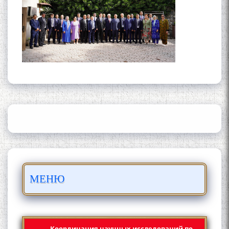
ШАРҲИ МУЛОҚОТ БО АҲЛИ
ИЛМ ВА МАОРИФИ КИШВАР
АЗ ҶОНИБИ ОЛИМОНИ
АКАДЕМИЯИ МИЛЛИИ
ИЛМҲОИ ТОҶИКИСТОН
БО 4 000 000 СОМОНӢ
МЕНЮ
ПАЙКАРА ВА ОСОРХОНАИ
МӮЪМИН ҚАНОАТ СОХТА
ШУД!
Координация научных исследований по