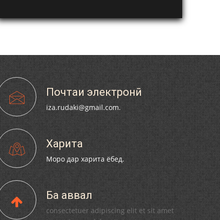
Почтаи электронӣ
iza.rudaki@gmail.com.
Харита
Моро дар харита ёбед.
Ба аввал
consectetuer adipiscing elit et sit amet