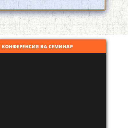
КОНФЕРЕНСИЯ ВА СЕМИНАР
МАРДИ ИЛМИ ЗАБОНШИНОСИИ ТОҶИК
ДОНИШМАНДИ 