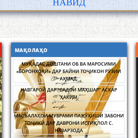
НАВИД
МАҚОЛАҲО
МУҚАДАС ДОШТАНИ ОБ ВА МАРОСИМИ
«БОРОНХОҲӢ» ДАР БАЙНИ ТОҶИКОН РӮЗИИ
АҲМАД.
НАВГАРОӢ ДАР “САДОИ МАҲШАР” АСКАР
ҲАКИМ
МАСЪАЛАҲОИ МУБРАМИ ПАЖӮҲИШИ ЗАБОНИ
ТОҶИКӢ ДАР ДАВРОНИ ИСТИҚЛОЛ С.
НАЗАРЗОДА
ИМРӮЗ БА БА ЗОДРӮЗИ ЯКЕ АЗ ПОЯГУЗОРОНИ
АБАР