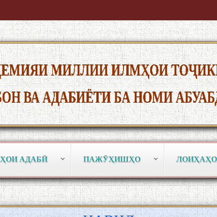
ҲОИ АДАБӢ
ПАЖӮҲИШҲО
ЛОИҲАҲО