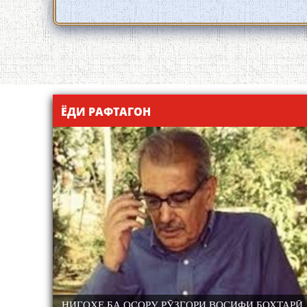
ЁДИ РАФТАГОН
РОНИ
НИГОҲЕ БА ОСОРУ РӮЗГОРИ ВОСИФИ БОХТАРӢ