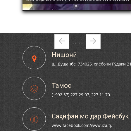
РЕКТОР ВА
КТОРИ
АНИЁЗОВ
АМКОРОН
ЕГӮЕМ.
Pages
…
…
Нишонӣ
ш. Душанбе, 734025, хиёбони Рӯдаки 2
Тамос
(+992 37) 227 29 07, 227 11 70.
Саҳифаи мо дар Фейсбук
www.facebook.com/www.iza.tj.