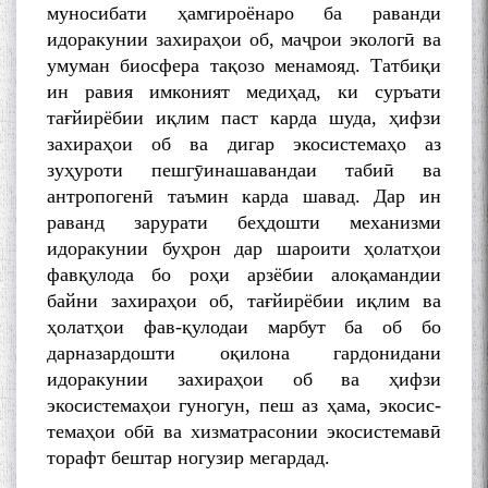
муносибати ҳамгироёнаро ба раванди
идоракунии захираҳои об, маҷрои экологӣ ва
умуман биосфера тақозо менамояд. Татбиқи
ин равия имконият медиҳад, ки суръати
тағйирёбии иқлим паст карда шуда, ҳифзи
захираҳои об ва дигар экосистемаҳо аз
зуҳуроти пешгӯинашавандаи табиӣ ва
антропогенӣ таъмин карда шавад. Дар ин
раванд зарурати беҳдошти механизми
идоракунии буҳрон дар шароити ҳолатҳои
фавқулода бо роҳи арзёбии алоқамандии
байни захираҳои об, тағйирёбии иқлим ва
ҳолатҳои фав-қулодаи марбут ба об бо
дарназардошти оқилона гардонидани
идоракунии захираҳои об ва ҳифзи
экосистемаҳои гуногун, пеш аз ҳама, экосис-
темаҳои обӣ ва хизматрасонии экосистемавӣ
торафт бештар ногузир мегардад.