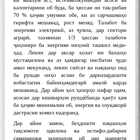
ки маълум аст, истеъмолкунандаи асосӣ ва
калонтарини об буда, ба ҳиссаи он тақ-рибан
70 % ҳаҷми умумии обе, ки аз сарчашмаҳо
гирифта мешавад, рост меояд. Талабот ба
энергияи электрикӣ, аз ҷумла, дар сектори
аграрӣ, тахминан 1/3 ҳиссаи талаботи
ҷаҳониро ба энергияи ниҳонӣ ташкил меди-
ҳад. Лекин дар аксар ҳолат ин бахшҳо
мустақилона ва аз ҳамдигар нисбатан ҷудо
амал мекунанд, лекин сиёсат ва нақшаҳо оид
ба рушди онҳо аслан бо дарназардошти
вобастагии байниҳамдигарӣ амалӣ карда
мешаванд. Дар айни ҳол ҳазорҳо нафар одам,
асосан дар кишварҳои рушдёбанда ҳанӯз ҳам
ба ҳаҷми минималии об, энергия ва озуқаворӣ
дастрасии комил надоранд.
Дар айни замон, беҳдошти нақшаҳои
тақсимоти одилона ва истифо-дабарии
самараноки захираҳои об дар шароити