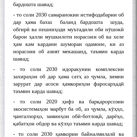
бардошта шавад;
- то соли 2030 самаранокии истифодабарии об
дар ҳама бахш баланд бардошта шуда,
обгирӣ ва пешниҳоди муътадили оби нӯшокӣ
барои ҳалли мушкилоти норасоии об ва хеле
ҳам кам кардани шумораи одамоне, ки аз
норасоии об азият мекашанд, таъмин карда
шавад;
- то соли 2030 идоракунии комплексии
захираҳои об дар ҳама сатҳ аз ҷумла, зимни
зарурат дар асоси ҳамкориҳои фаросарҳадӣ
таъмин карда шавад;
- то соли 2020 ҳифз ва барқарорсозии
экосистемаҳои марбут ба об, аз ҷумла, кӯҳҳо,
ҷангалзорҳо, заминҳои обӣ-ботлоқӣ, дарёҳо,
қабатҳои обдор ва кӯлҳо таъмин карда шавад;
- то соли 2030 ҳамкории байналмилалӣ ва