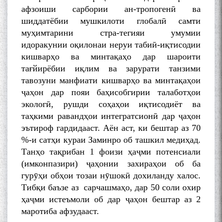
афзоиши сарбории ан-тропогенӣ ва
шиддатёбии мушкилоти глобалӣ самти
муҳимтарини стра-тегияи умумии
идоракунии оқилонаи неруи табиӣ-иқтисодии
кишварҳо ва минтақаҳо дар шароити
тағйирёбии иқлим ва зарурати танзими
тавозуни манфиати кишварҳо ва минтақаҳои
ҷаҳон дар пояи баҳисобгирии талаботҳои
экологӣ, рушди соҳаҳои иқтисодиёт ва
таҳкими равандҳои интегратсионӣ дар ҷаҳон
эътироф гардидааст. Аён аст, ки бештар аз 70
%-и сатҳи кураи Заминро об ташкил медиҳад.
Танҳо тақрибан 1 фоизи ҳаҷми потенсиали
(имконпазири) ҷаҳонии захираҳои об ба
гурӯҳи обҳои тозаи нӯшокӣ дохиланду халос.
Тибқи баъзе аз сарчашмаҳо, дар 50 соли охир
ҳаҷми истеъмоли об дар ҷаҳон бештар аз 2
маротиба афзудааст.