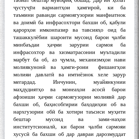
табиат бештар мувофиқ бошад. Дар ин ҳолат
ҷустуҷӯи вариантҳои ҳамгироӣ, ки ба
таъмини раванди сармоягузории манфиатнок
ва доимӣ ба инфрасохтори бахши об, қабули
қарорҳои имконпазир ва тавсияҳо оид ба
ташаккулёбии шароити мусоид барои ҷалби
минбаъдаи ҳаҷми зарурии сармоя ба
инфрасохтор ва хизматрасонии муътадили
марбут ба об, аз ҷумла, механизмҳои нави
молиякунонӣ ва ҳамги-роии фишангҳои
молияи давлатӣ ва имтиёзнок хеле зарур
мегардад. Инчунин, муайянкунии
маҳдудиятҳо ва монеаҳои асосӣ барои
афзоиши ҳаҷми сармоягузории молиявӣ дар
бахши об, баҳисобгирии баҳодиҳии об ва
нархгузории обӣ ба хотири таъсиси муҳити
бештар мусоид ва зами-наҳои
институтсионалӣ, ки барои ҷалби сармояи
хусусӣ ба бахши об дар давраи дарозмуддат