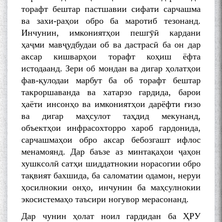
торафт бештар пастшавии сифати сарчашма
ва захи-раҳои обро ба маротиб тезонанд.
Инчунин, имкониятҳои пешгӯӣ кардани
ҳаҷми мавҷудбудаи об ва дастрасӣ ба он дар
аксар кишварҳои торафт коҳиш ёфта
истодаанд. Зери об мондан ва дигар ҳолатҳои
фав-қулодаи марбут ба об торафт бештар
такроршаванда ва хатарзо гардида, барои
ҳаёти инсонҳо ва имкониятҳои дарёфти ғизо
ва дигар маҳсулот таҳдид мекунанд,
объектҳои инфрасохторро хароб гардонида,
сарчашмаҳои обро аксар бебозгашт ифлос
менамоянд. Дар баъзе аз минтақаҳои ҷаҳон
хушксолӣ сатҳи шиддатнокии норасогии обро
тақвият бахшида, ба саломатии одамон, неруи
ҳосилнокии онҳо, инчунин ба маҳсулнокии
экосистемаҳо таъсири ногувор мерасонанд.
Дар чунин ҳолат ноил гардидан ба ҲРУ