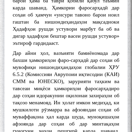
барои ҳама ба таври қобили қабул таъмин
карда шаванд. Ҳамкории фаросарҳадӣ дар
соҳаи об ҳамчун «унсури тавоно барои ноил
гаштан ба нишондиҳандаҳои мақсадноки
Ҳадафҳои рушди устувори марбут ба об ва
дигар ҳадафҳои бештар васеи рушди устувор»
эътироф гардидааст.
Дар айни ҳол, вазъияти бамиёномада дар
бахши ҳамкориҳои фаро-сарҳадӣ дар соҳаи об
мувофиқи нишондиҳандаҳои глобалии ҲРУ
6.5.2 (Комиссияи Аврупоии иқтисодии (КАИ)
СММ ва ЮНЕСКО), зарурияти таҳким ва
тавсеаи миқёси ҳамкориҳои фаросарҳадиро
дар соҳаи идоракунии оқилонаи захираҳои об
тақозо менамояд. Ин ҳолат имкон медиҳад, ки
мушкилоти рӯзмарра ва афзояндаи соҳаи об
муваффақона ҳал карда шуда, муноқишаҳои
афзоянда дар соҳаи об дар минтақаҳои
гуногуни ҷаҳон пешгирӣ карда шаванд.