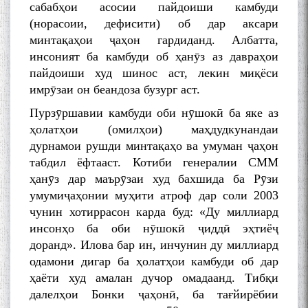
сабабҳои асосии пайдоиши камбуди
(норасоии, дефисити) об дар аксари
минтақаҳои ҷаҳон гардиданд. Албатта,
инсоният ба камбуди об ҳанӯз аз давраҳои
пайдоиши худ шинос аст, лекин миқёси
имрӯзаи он беандоза бузург аст.
Пурзӯршавии камбуди оби нӯшокӣ ба яке аз
ҳолатҳои (омилҳои) маҳдудкунандаи
дурнамои рушди минтақаҳо ва умуман ҷаҳон
табдил ёфтааст. Котиби генералии СММ
ҳанӯз дар маърӯзаи худ бахшида ба Рӯзи
умумиҷаҳонии муҳити атроф дар соли 2003
чунин хотиррасон карда буд: «Ду миллиард
инсонҳо ба оби нӯшокӣ ҷиддӣ эҳтиёҷ
доранд». Илова бар ин, инчунин ду миллиард
одамони дигар ба ҳолатҳои камбуди об дар
ҳаёти худ амалан дучор омадаанд. Тибқи
далелҳои Бонки ҷаҳонӣ, ба тағйирёбии