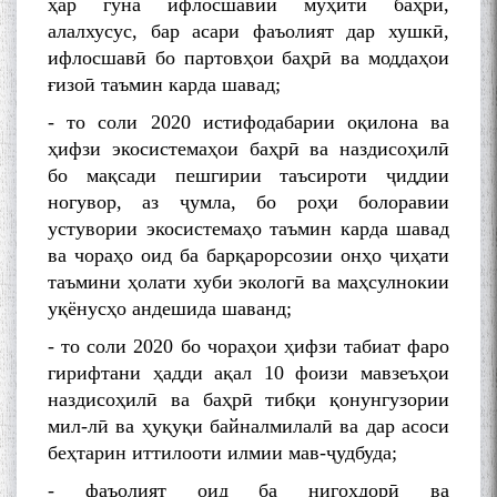
ҳар гуна ифлосшавии муҳити баҳрӣ,
алалхусус, бар асари фаъолият дар хушкӣ,
ифлосшавӣ бо партовҳои баҳрӣ ва моддаҳои
ғизоӣ таъмин карда шавад;
- то соли 2020 истифодабарии оқилона ва
ҳифзи экосистемаҳои баҳрӣ ва наздисоҳилӣ
бо мақсади пешгирии таъсироти ҷиддии
ногувор, аз ҷумла, бо роҳи болоравии
устувории экосистемаҳо таъмин карда шавад
ва чораҳо оид ба барқарорсозии онҳо ҷиҳати
таъмини ҳолати хуби экологӣ ва маҳсулнокии
уқёнусҳо андешида шаванд;
- то соли 2020 бо чораҳои ҳифзи табиат фаро
гирифтани ҳадди ақал 10 фоизи мавзеъҳои
наздисоҳилӣ ва баҳрӣ тибқи қонунгузории
мил-лӣ ва ҳуқуқи байналмилалӣ ва дар асоси
беҳтарин иттилооти илмии мав-ҷудбуда;
- фаъолият оид ба нигоҳдорӣ ва