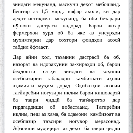
зиндагӣ мекунанд, маскуни деҳот мебошанд.
Бештар аз 1,5 млрд. нафар аҳолӣ, ки дар
деҳот истиқомат мекунанд, ба оби безарари
нӯшокӣ дастрасӣ надорад. Барои аксар
фермерҳои хурд об ба яке аз унсурҳои
муҳимтарин дар сохтори фондҳои асосӣ
табдил ёфтааст.
Дар айни ҳол, таъмини дастрасӣ ба об,
назорат ва идоракунии за-хираҳои об, барои
беҳдошти сатҳи зиндагӣ ва коҳиши
осебпазирии табақаҳои камбизоати аҳолӣ
аҳамияти муҳим дорад. Оқибатҳои асосии
тағйирёбии ногузири иқлим барои кишоварзӣ
ба таври ҷиддӣ ба тағйиротҳо дар
гирдгардиши об вобастаанд. Тағирёбии
иқлим, пеш аз ҳама, ба одамони камбизоат ва
осебпазир таъсири ногувор мерасонад.
Афзоиши муҳоҷират аз деҳот ба таври ҷиддӣ