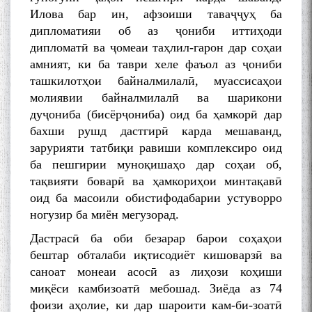
Илова бар ин, афзоиши таваҷҷуҳ ба
дипломатияи об аз ҷониби иттиҳоди
дипломатӣ ва ҷомеаи таҳлил-гарон дар соҳаи
амният, ки ба таври хеле фаъол аз ҷониби
ташкилотҳои байналмилалӣ, муассисаҳои
молиявии байналмилалӣ ва шарикони
дуҷониба (бисёрҷониба) оид ба ҳамкорӣ дар
бахши рушд дастгирӣ карда мешаванд,
зарурияти татбиқи равиши комплексиро оид
ба пешгирии муноқишаҳо дар соҳаи об,
тақвияти боварӣ ва ҳамкориҳои минтақавӣ
оид ба масоили обистифодабарии устуворро
ногузир ба миён мегузорад.
Дастрасӣ ба оби безарар барои соҳаҳои
бештар обталаби иқтисодиёт кишоварзӣ ва
саноат монеаи асосӣ аз лиҳози коҳиши
миқёси камбизоатӣ мебошад. Зиёда аз 74
фоизи аҳолие, ки дар шароити кам-би-зоатӣ