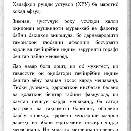
Ҳадафҳои рушди устувор (ҲРУ) ба маротиб
хоҳад афзуд.
Зимнан, ҷустуҷӯи роҳу усулҳои ҳалли
оқилонаи мушкилоти мурак-каб ва фарогир
байни бахшҳои зикршуда, бо дарназардошти
тамоилҳои глобалии афзоиши босуръати
аҳолӣ ва тағйирёбии иқлим, зарурияти торафт
бештар пайдо менамояд.
Дар назар бояд дошт, ки об муҳитест, ки
тавассути он оқибатҳои тағйирёбии иқлим
бештар аёну равшан эҳсос карда мешаванд.
Тибқи дурнамо, ҳароратҳои нисбатан баланд
ва ҳолатҳои бештар табиии фавқулода, ки
камтар пешгӯӣ карда мешаванд, ба сатҳи
дастрасӣ ва тақсимоти боришот, обшавии
барфу пиряхҳо, ҷараёни муътадили маҷрои
дарё-ҳо ва обҳои зеризаминӣ таъсири ҷиддӣ
мерасонанд. Ин ҳолатҳо метавонанд раванди