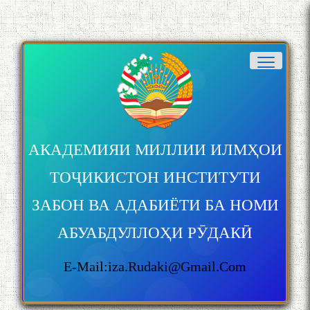
АКАДЕМИЯИ МИЛЛИИ ИЛМҲОИ
ТОҶИКИСТОН ИНСТИТУТИ
ЗАБОН ВА АДАБИЁТИ БА НОМИ
АБУАБДУЛЛОҲИ РӮДАКӢ
E-Mail:iza.rudaki@gmail.com