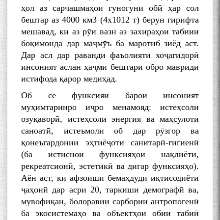
ҳол аз сарчашмаҳои гуногуни обӣ ҳар сол
бештар аз 4000 км3 (4х1012 т) берун гирифта
мешавад, ки аз рӯи вазн аз захираҳои табиии
боқимонда дар маҷмӯъ ба маротиб зиёд аст.
Дар асл дар раванди фаъолияти хоҷагидорӣ
инсоният аслан ҳаҷми бештари обро мавриди
истифода қарор медиҳад.
Об се функсияи барои инсоният
муҳимтаринро иҷро менамояд: истеҳсоли
озуқаворӣ, истеҳсоли энергия ва маҳсулоти
саноатӣ, истеъмоли об дар рӯзгор ва
қонеъгардонии эҳтиёҷоти санитарӣ-гигиенӣ
(ба истиснои функсияҳои нақлиётӣ,
рекреатсионӣ, эстетикӣ ва дигар функсияҳо).
Аён аст, ки афзоиши бемаҳдуди иқтисодиёти
ҷаҳонӣ дар асри 20, таркиши демографӣ ва,
мувофиқан, болоравии сарбории антропогенӣ
ба экосистемаҳо ва объектҳои обии табиӣ