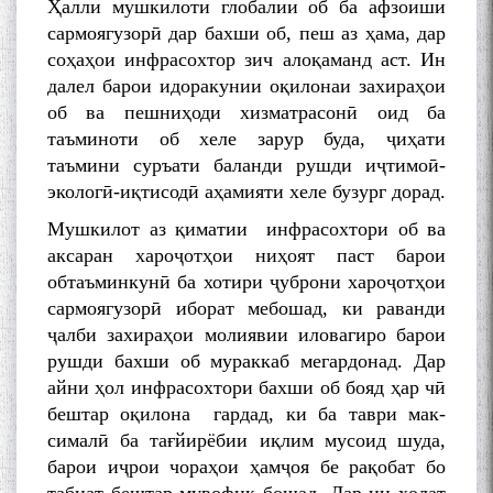
Ҳалли мушкилоти глобалии об ба афзоиши
сармоягузорӣ дар бахши об, пеш аз ҳама, дар
соҳаҳои инфрасохтор зич алоқаманд аст. Ин
далел барои идоракунии оқилонаи захираҳои
об ва пешниҳоди хизматрасонӣ оид ба
таъминоти об хеле зарур буда, ҷиҳати
таъмини суръати баланди рушди иҷтимоӣ-
экологӣ-иқтисодӣ аҳамияти хеле бузург дорад.
Мушкилот аз қиматии инфрасохтори об ва
аксаран хароҷотҳои ниҳоят паст барои
обтаъминкунӣ ба хотири ҷуброни хароҷотҳои
сармоягузорӣ иборат мебошад, ки раванди
ҷалби захираҳои молиявии иловагиро барои
рушди бахши об мураккаб мегардонад. Дар
айни ҳол инфрасохтори бахши об бояд ҳар чӣ
бештар оқилона гардад, ки ба таври мак-
сималӣ ба тағйирёбии иқлим мусоид шуда,
барои иҷрои чораҳои ҳамҷоя бе рақобат бо