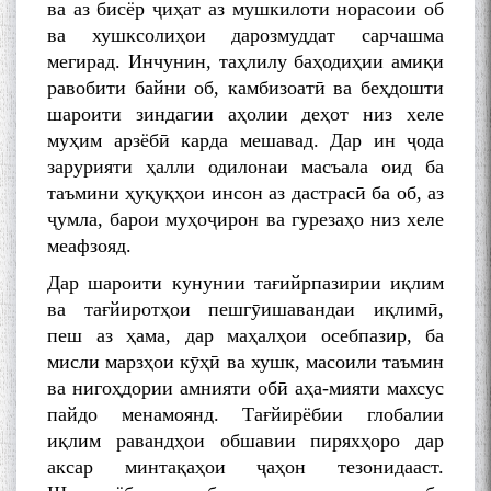
ва аз бисёр ҷиҳат аз мушкилоти норасоии об
ва хушксолиҳои дарозмуддат сарчашма
мегирад. Инчунин, таҳлилу баҳодиҳии амиқи
равобити байни об, камбизоатӣ ва беҳдошти
шароити зиндагии аҳолии деҳот низ хеле
муҳим арзёбӣ карда мешавад. Дар ин ҷода
зарурияти ҳалли одилонаи масъала оид ба
таъмини ҳуқуқҳои инсон аз дастрасӣ ба об, аз
ҷумла, барои муҳоҷирон ва гурезаҳо низ хеле
меафзояд.
Дар шароити кунунии тағийрпазирии иқлим
ва тағйиротҳои пешгӯишавандаи иқлимӣ,
пеш аз ҳама, дар маҳалҳои осебпазир, ба
мисли марзҳои кӯҳӣ ва хушк, масоили таъмин
ва нигоҳдории амнияти обӣ аҳа-мияти махсус
пайдо менамоянд. Тағйирёбии глобалии
иқлим равандҳои обшавии пиряхҳоро дар
аксар минтақаҳои ҷаҳон тезонидааст.