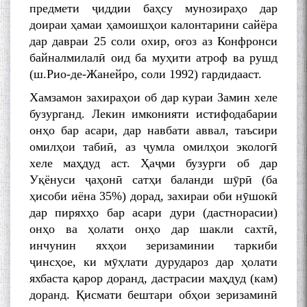
предмети ҷиддии баҳсу мунозираҳо дар
доираи ҳамаи ҳамоишҳои калонтарини сайёра
дар давраи 25 соли охир, оғоз аз Конфронси
байналмилалӣ оид ба муҳити атроф ва рушд
(ш.Рио-де-Жанейро, соли 1992) гардидааст.
Хамзамон захираҳои об дар кураи Замин хеле
бузурганд. Лекин имконияти истифодабарии
онҳо бар асари, дар навбати аввал, таъсири
омилҳои табиӣ, аз ҷумла омилҳои экологӣ
хеле маҳдуд аст. Ҳаҷми бузурги об дар
Уқёнуси ҷаҳонӣ сатҳи баланди шӯрӣ (ба
ҳисоби иёна 35%) дорад, захираи оби нӯшокӣ
дар пиряхҳо бар асари дури (дастнорасии)
онҳо ва ҳолати онҳо дар шакли сахтӣ,
инчунин яхҳои зеризаминии таркиби
ҷинсҳое, ки мӯҳлати дурудароз дар ҳолати
яхбаста қарор доранд, дастрасии маҳдуд (кам)
доранд. Қисмати бештари обҳои зеризаминӣ