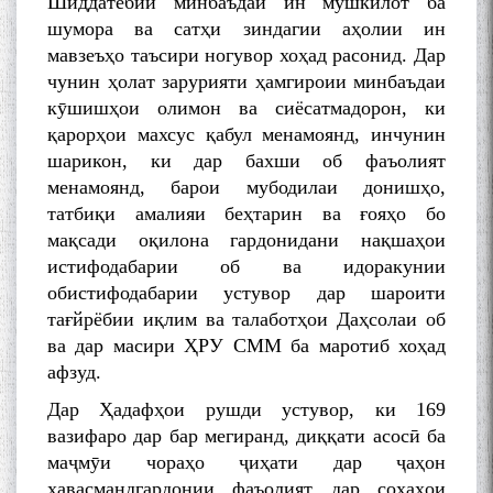
Шиддатёбии минбаъдаи ин мушкилот ба
шумора ва сатҳи зиндагии аҳолии ин
мавзеъҳо таъсири ногувор хоҳад расонид. Дар
чунин ҳолат зарурияти ҳамгироии минбаъдаи
кӯшишҳои олимон ва сиёсатмадорон, ки
қарорҳои махсус қабул менамоянд, инчунин
шарикон, ки дар бахши об фаъолият
менамоянд, барои мубодилаи донишҳо,
татбиқи амалияи беҳтарин ва ғояҳо бо
мақсади оқилона гардонидани нақшаҳои
истифодабарии об ва идоракунии
обистифодабарии устувор дар шароити
тағйрёбии иқлим ва талаботҳои Даҳсолаи об
ва дар масири ҲРУ СММ ба маротиб хоҳад
афзуд.
Дар Ҳадафҳои рушди устувор, ки 169
вазифаро дар бар мегиранд, диққати асосӣ ба
маҷмӯи чораҳо ҷиҳати дар ҷаҳон
ҳавасмандгардонии фаъолият дар соҳаҳои