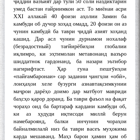
ҷиддии вазъият дар тули 50 соли наздиктарин
умед бастан ғайриимкон аст. То миёнаи асри
ХХI аллакай 40 фоизи аҳолии Замин ба
камбуди об дучор хоҳад омадд, 20 фоизи он аз
чунин камбудӣ ба таври ҷиддӣ азият хоҳанд
кашид. Дар асл чунин дурнамои нохалаф
(безрадостный) тағйирёбиҳои глобалии
иқлимро, ки эҳтимолан метавонанд вазъро
шиддатнок гардонанд, ба назари эътибор
нагирифтаст. Ҳар гуна пешгӯиҳои
«пайғамбаронаи» сар задании ҷангҳои «обӣ»,
лоиҳаҳои хеле бузурги азнавтақсимкунии
маҷрои дарёҳо доимо дар матбуот мавриди
баҳсҳо қарор доранд. Ба таври фаъол на фақат
чораҳо оид ба бартараф кардани камбуди об,
ки аз ҳудуди иқтисоди миллӣ берун
намебароянд, балки инчунин чораҳои
байналмилалӣ низ ба таври васеъ муҳокима
карда мешаванд. Маҳз барои ҳамин ҳам об