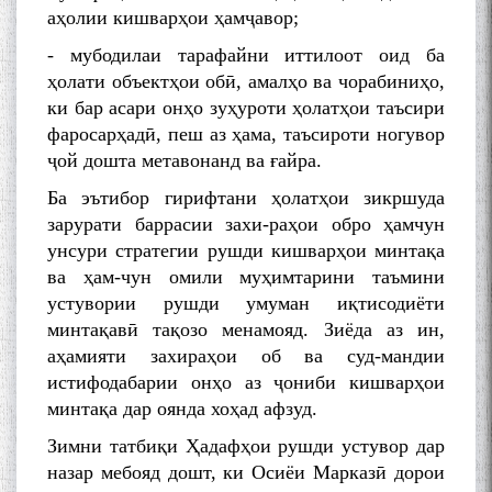
аҳолии кишварҳои ҳамҷавор;
- мубодилаи тарафайни иттилоот оид ба
ҳолати объектҳои обӣ, амалҳо ва чорабиниҳо,
ки бар асари онҳо зуҳуроти ҳолатҳои таъсири
фаросарҳадӣ, пеш аз ҳама, таъсироти ногувор
ҷой дошта метавонанд ва ғайра.
Ба эътибор гирифтани ҳолатҳои зикршуда
зарурати баррасии захи-раҳои обро ҳамчун
унсури стратегии рушди кишварҳои минтақа
ва ҳам-чун омили муҳимтарини таъмини
устувории рушди умуман иқтисодиёти
минтақавӣ тақозо менамояд. Зиёда аз ин,
аҳамияти захираҳои об ва суд-мандии
истифодабарии онҳо аз ҷониби кишварҳои
минтақа дар оянда хоҳад афзуд.
Зимни татбиқи Ҳадафҳои рушди устувор дар
назар мебояд дошт, ки Осиёи Марказӣ дорои