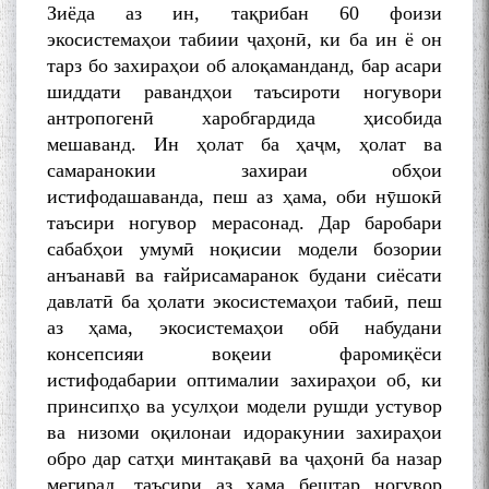
Зиёда аз ин, тақрибан 60 фоизи
экосистемаҳои табиии ҷаҳонӣ, ки ба ин ё он
тарз бо захираҳои об алоқаманданд, бар асари
шиддати равандҳои таъсироти ногувори
антропогенӣ харобгардида ҳисобида
мешаванд. Ин ҳолат ба ҳаҷм, ҳолат ва
самаранокии захираи обҳои
истифодашаванда, пеш аз ҳама, оби нӯшокӣ
таъсири ногувор мерасонад. Дар баробари
сабабҳои умумӣ ноқисии модели бозории
анъанавӣ ва ғайрисамаранок будани сиёсати
давлатӣ ба ҳолати экосистемаҳои табиӣ, пеш
аз ҳама, экосистемаҳои обӣ набудани
консепсияи воқеии фаромиқёси
истифодабарии оптималии захираҳои об, ки
принсипҳо ва усулҳои модели рушди устувор
ва низоми оқилонаи идоракунии захираҳои
обро дар сатҳи минтақавӣ ва ҷаҳонӣ ба назар
мегирад, таъсири аз ҳама бештар ногувор