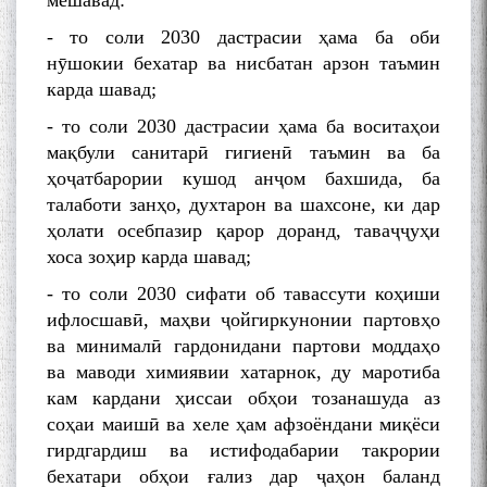
мешавад:
- то соли 2030 дастрасии ҳама ба оби
нӯшокии бехатар ва нисбатан арзон таъмин
карда шавад;
- то соли 2030 дастрасии ҳама ба воситаҳои
мақбули санитарӣ гигиенӣ таъмин ва ба
ҳоҷатбарории кушод анҷом бахшида, ба
талаботи занҳо, духтарон ва шахсоне, ки дар
ҳолати осебпазир қарор доранд, таваҷҷуҳи
хоса зоҳир карда шавад;
- то соли 2030 сифати об тавассути коҳиши
ифлосшавӣ, маҳви ҷойгиркунонии партовҳо
ва минималӣ гардонидани партови моддаҳо
ва маводи химиявии хатарнок, ду маротиба
кам кардани ҳиссаи обҳои тозанашуда аз
соҳаи маишӣ ва хеле ҳам афзоёндани миқёси
гирдгардиш ва истифодабарии такрории
бехатари обҳои ғализ дар ҷаҳон баланд