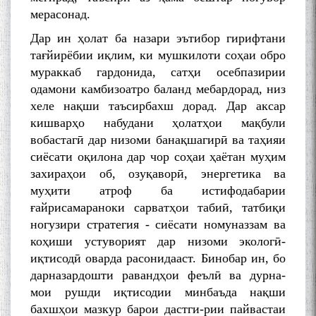
мерасонад.
Дар ин ҳолат ба назари эътибор гирифтани
тағйирёбии иқлим, ки мушкилоти соҳаи обро
мураккаб гардонида, сатҳи осебпазирии
одамони камбизоатро баланд мебардорад, низ
хеле нақши таъсирбахш дорад. Дар аксар
кишварҳо набудани ҳолатҳои мақбули
вобастагӣ дар низоми банақшагирӣ ва таҳияи
сиёсати оқилона дар чор соҳаи ҳаётан муҳим
захираҳои об, озуқаворӣ, энергетика ва
муҳити атроф ба истифодабарии
ғайрисамараноки сарватҳои табиӣ, татбиқи
ногузири стратегия - сиёсати номуназзам ва
коҳиши устуворият дар низоми экологӣ-
иқтисодӣ оварда расонидааст. Бинобар ин, бо
дарназардошти равандҳои феълӣ ва дурна-
мои рушди иқтисодии минбаъда нақши
бахшҳои мазкур барои дастги-рии пайвастаи