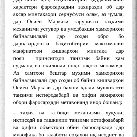
характери фаросарҳадии захираҳои об дар
аксар минтақаҳои сернуфуси олам, аз ҷумла,
дар Осиёи Марказӣ зарурияти таҳкими
механизми устувор ва умедбахши ҳамкориҳои
байналмилалӣ дар соҳаи обро бо
дарназардошти баҳисобгирии максималии
манфиатҳои кишварҳои минтақа дар
пояи принсипҳои танзими байни ҳам
судманд ва оқилонаи онҳо тақозо менамояд.
Аз самтҳои бештар муҳими ҳамкориҳои
байналмилалӣ дар соҳаи об байни кишварҳои
Осиёи Марказӣ дар бахши ҳалли мушкилоти
танзими истифодабарӣ ва ҳифзи захираҳои
обҳои фаросарҳадӣ метавонанд инҳо бошанд:
- таҳия ва татбиқи механизми ҳуқуқӣ,
иқтисодӣ ва ташкилии танзими истифодабарӣ
ва ҳифзи объектҳои обии фаросарҳадӣ дар
мувофиқа бо талаботи соҳаҳои иқтисодиёт ва