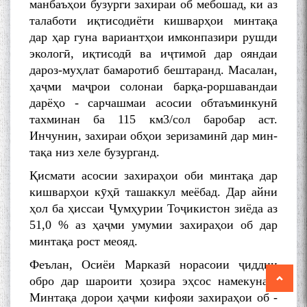
манбаъҳои бузурги захираи об мебошад, ки аз
талаботи иқтисодиёти кишварҳои минтақа
дар ҳар гуна вариантҳои имконпазири рушди
экологӣ, иқтисодӣ ва иҷтимоӣ дар ояндаи
дароз-муҳлат бамаротиб бештаранд. Масалан,
ҳаҷми маҷрои солонаи барқа-роршавандаи
дарёҳо - сарчашмаи асосии обтаъминкунӣ
тахминан ба 115 км3/сол баробар аст.
Инчунин, захираи обҳои зеризаминӣ дар мин-
тақа низ хеле бузурганд.
Қисмати асосии захираҳои оби минтақа дар
кишварҳои кӯҳӣ ташаккул меёбад. Дар айни
ҳол ба ҳиссаи Ҷумҳурии Тоҷикистон зиёда аз
51,0 % аз ҳаҷми умумии захираҳои об дар
минтақа рост меояд.
Феълан, Осиёи Марказӣ норасоии ҷиддии
обро дар шароити ҳозира эҳсос намекунад.
Минтақа дорои ҳаҷми кифояи захираҳои об -