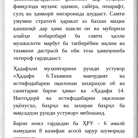
фавқулода муҳим: одамон, сайёра, пешрафт,
сулҳ ва ҳамкорӣ нигаронида шудааст. Самти
умумии стратегӣ ҳаракат аз бахши маҳви
қашшоқӣ дар ҳама шакли он ва мубориза
алайҳи нобаробарӣ ба самти ҳалли
мушкилоти марбут ба тағйирёбии иқлим ва
таъмини дастрасӣ ба оби тоза ҳамаҷониба
эътироф гардидааст.
Ҳадафҳои муҳимтарини рушди устувор
«Ҳадафи 6.Таъмини мавҷудият ва
истифодабарии оқилонаи захираҳои об ва
санитария барои ҳама» ва «Ҳадафи 14.
Нигоҳдорӣ ва истифодабарии оқилонаи
уқёнусҳо, баҳрҳо ва захираи баҳрҳо ба
мақсадҳои рушди устувор» мебошанд.
Барои ноил гардидан ба ҲРУ - 6 амалӣ
намудани 8 вазифаи асосӣ зарур шуморида