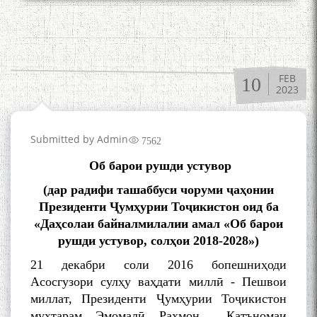
FEB
10
2023
Submitted by
Admin
7562
Об барои рушди устувор
(дар радифи ташаббуси чоруми ҷаҳонии
Президенти Ҷумҳурии Тоҷикистон оид ба
«Даҳсолаи байналмилалии амал «Об барои
рушди устувор, солҳои 2018-2028»)
21 декабри соли 2016 бопешниҳоди
Асосгузори сулҳу ваҳдати миллӣ - Пешвои
миллат, Президенти Ҷумҳурии Тоҷикистон
муҳтарам Эмомалӣ Раҳмон Қатъномаи