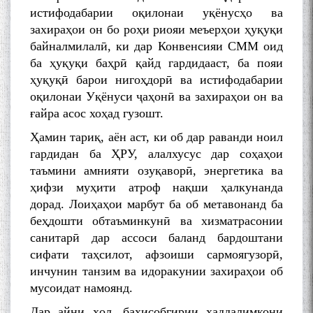
истифодабарии оқилонаи уқёнусҳо ва
захираҳои он бо роҳи риояи меъерҳои ҳуқуқи
байналмилалӣ, ки дар Конвенсияи СММ оид
ба ҳуқуқи баҳрӣ қайд гардидааст, ба пояи
ҳуқуқӣ барои нигоҳдорӣ ва истифодабарии
оқилонаи Уқёнуси ҷаҳонӣ ва захираҳои он ва
ғайра асос хоҳад гузошт.
Ҳамин тариқ, аён аст, ки об дар раванди ноил
гардидан ба ҲРУ, алалхусус дар соҳаҳои
таъмини амнияти озуқаворӣ, энергетика ва
ҳифзи муҳити атроф нақши ҳалкунанда
дорад. Лоиҳаҳои марбут ба об метавонанд ба
беҳдошти обтаъминкунӣ ва хизматрасонии
санитарӣ дар ассоси баланд бардоштани
сифати таҳсилот, афзоиши сармоягузорӣ,
инчунин танзим ва идоракунии захираҳои об
мусоидат намоянд.
Дар айни ҳол, баҳисобгирии ҳаддалимкони