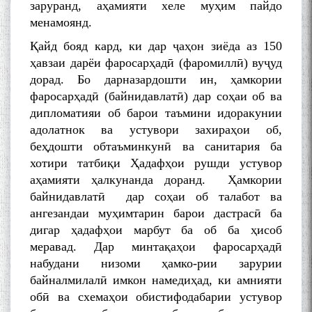
заруранд, аҳамияти хеле муҳим пайдо
менамоянд.
Қайд бояд кард, ки дар ҷаҳон зиёда аз 150
ҳавзаи дарёи фаросарҳадӣ (фаромиллӣ) вуҷуд
дорад. Бо дарназардошти ин, ҳамкории
фаросарҳадӣ (байнидавлатӣ) дар соҳаи об ва
дипломатияи об барои таъмини идоракунии
адолатнок ва устувори захираҳои об,
беҳдошти обтаъминкунӣ ва санитария ба
хотири татбиқи Ҳадафҳои рушди устувор
аҳамияти ҳалкунанда доранд. Ҳамкории
байнидавлатӣ дар соҳаи об талабот ва
ангезандаи муҳимтарин барои дастрасӣ ба
дигар ҳадафҳои марбут ба об ба ҳисоб
меравад. Дар минтақаҳои фаросарҳадӣ
набудани низоми ҳамко-рии зарурии
байналмилалӣ имкон намедиҳад, ки амнияти
обӣ ва схемаҳои обистифодабарии устувор