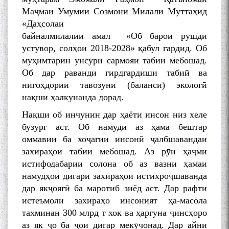
Маҷмаи Умумии Созмони Милали Муттаҳид
«Даҳсолаи
байналмилалии амал «Об барои рушди
устувор, солҳои 2018-2028» қабул гардид. Об
муҳимтарин унсури сармояи табиӣ мебошад.
Об дар раванди гирдгардиши табиӣ ва
нигоҳдории тавозуни (баланси) экологӣ
нақши ҳалкунанда дорад.
Нақши об инчунин дар ҳаёти инсон низ хеле
бузург аст. Об намуди аз ҳама бештар
оммавии ба хоҷагии инсонӣ ҷалбшавандаи
захираҳои табиӣ мебошад. Аз рӯи ҳаҷми
истифодабарии солона об аз вазни ҳамаи
намудҳои дигари захираҳои истихроҷшаванда
дар якҷоягӣ ба маротиб зиёд аст. Дар рафти
истеъмоли захираҳо инсоният ҳа-масола
тахминан 300 млрд т хок ва ҳаргуна ҷинсҳоро
аз як ҷо ба ҷои дигар мекӯчонад. Дар айни