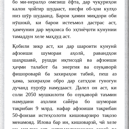
бо ми-нералҳо омезиш ёфта, дар чуқуриҳои
калон ҷойгир шудааст, нисфи об-ҳои кулҳо
низ шӯр шудаанд. Барои ҳамин миқдори оби
нӯшокӣ, ки барои истеъмол дастрас аст,
ҳамчунин дар муқоиса бо эҳтиёҷоти кунунии
тамаддун хеле маҳдуд аст.
Қобили зикр аст, ки дар шароити кунунӣ
афзоиши шумораи аҳолӣ, равандҳои
шаҳршавӣ, рушди иқтисодӣ ва афзоиши
ҳаҷми талабот ба энергия ва озуқаворӣ
фишороварӣ ба захираҳои табиӣ, пеш аз
ҳама, захираҳои обро дар сатҳҳои гуногун
дучанд пурзӯр намудааст. Далел он аст, ки
соли 2050 мушкилоти бо озуқаворӣ таъмин
намудани аҳолии сайёра бо шумораи
тақрибан 9 млрд. нафар афзоиши тақрибан
50-фоизаи истеҳсолоти кишоварзиро тақозо
менамояд. Илова бар ин, кишоварзӣ, чӣ хеле