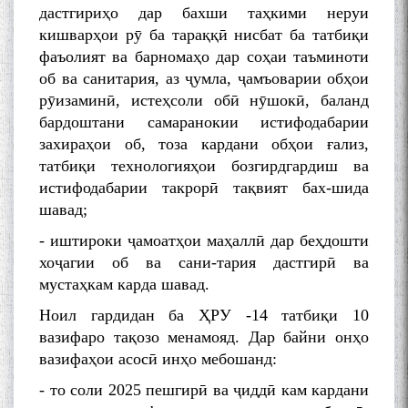
дастгириҳо дар бахши таҳкими неруи
кишварҳои рӯ ба тараққӣ нисбат ба татбиқи
фаъолият ва барномаҳо дар соҳаи таъминоти
об ва санитария, аз ҷумла, ҷамъоварии обҳои
рӯизаминӣ, истеҳсоли обӣ нӯшокӣ, баланд
бардоштани самаранокии истифодабарии
захираҳои об, тоза кардани обҳои ғализ,
татбиқи технологияҳои бозгирдгардиш ва
истифодабарии такрорӣ тақвият бах-шида
шавад;
- иштироки ҷамоатҳои маҳаллӣ дар беҳдошти
хоҷагии об ва сани-тария дастгирӣ ва
мустаҳкам карда шавад.
Ноил гардидан ба ҲРУ -14 татбиқи 10
вазифаро тақозо менамояд. Дар байни онҳо
вазифаҳои асосӣ инҳо мебошанд:
- то соли 2025 пешгирӣ ва ҷиддӣ кам кардани