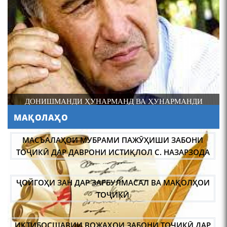
4-уми декабр- зодрӯзи
шоири абадзинда Абулқосим
Лоҳутӣ
ДОНИШМАНДИ ҲУНАРМАНД ВА ҲУНАРМАНДИ
ДОНИШМАНД
МАҚОЛАҲО
АБУЛҚОСИМ ЛОҲУТӢ /
ABULQOSIM LOHUTY/
МАСЪАЛАҲОИ МУБРАМИ ПАЖӮҲИШИ ЗАБОНИ
ТОҶИКӢ ДАР ДАВРОНИ ИСТИҚЛОЛ С. НАЗАРЗОДА
ҶОЙГОҲИ ЗАН ДАР ЗАРБУЛМАСАЛ ВА МАҚОЛҲОИ
ТОҶИКӢ
ИҚТИБОСШАВИИ ВОЖАҲОИ ЗАБОНИ ТОҶИКӢ ДАР
Что знают в Ташкенте о