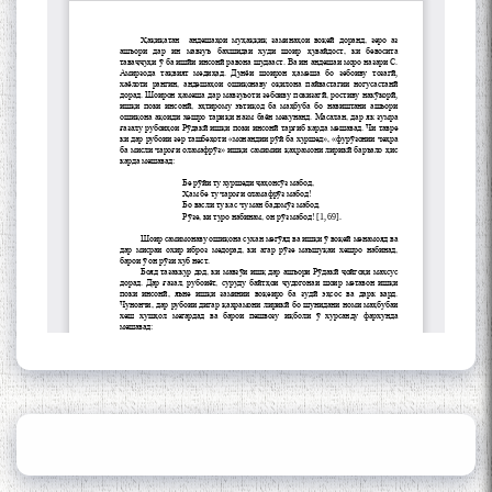
Gulf
Сайри Дарвоз бо Мӯъмин
Қаноат: Чанор ҳам "гап"
мезанад
ШАРҲИ МУЛОҚОТ БО АҲЛИ
ИЛМ ВА МАОРИФИ КИШВАР
АЗ ҶОНИБИ ОЛИМОНИ
АКАДЕМИЯИ МИЛЛИИ
ИЛМҲОИ ТОҶИКИСТОН