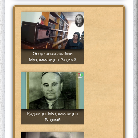
Осорхонаи адабии
Муҳаммадҷон Раҳимӣ
Қадамҷо: Муҳаммадҷон
Раҳимӣ