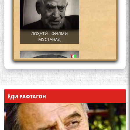
ЛОҲУТӢ - ФИЛМИ
МУСТАНАД
Қадамҷо - Лоҳутӣ
ЁДИ РАФТАГОН