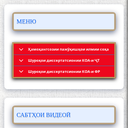
БО 4 000 000 СОМОНӢ
ПАЙКАРА ВА ОСОРХОНАИ
МЕНЮ
МӮЪМИН ҚАНОАТ СОХТА
ШУД!
Ҳамоҳангсозии пажӯҳишҳои илмии соҳа
Шyроҳои диссертатсионии КОА-и ҶТ
Кадамчо Худои Шарифзода
Шyроҳои диссертатсионии КОА-и ФР
САБТҲОИ ВИДЕОӢ
Сайре дар Осорхона
Муҳаммадҷон Раҳимӣ