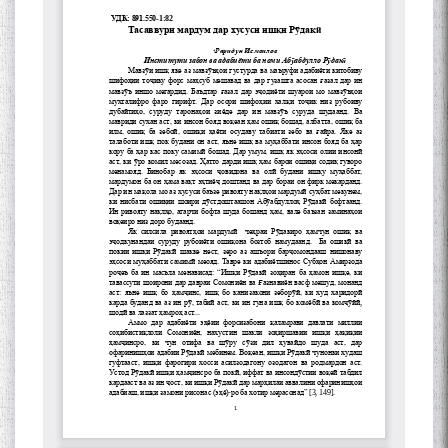
Сухбати навқаламон бо
Муъмин Қаноат\Meeting of
young talents with Mumyin
Kanoat
The Persian Gulf Beautiful
poetry from Устод Мумин
Қаноат (Ustod Mumin Qanoat)
and Master Mehryar
Mehrafarin about the conflict
of the name of the Persian