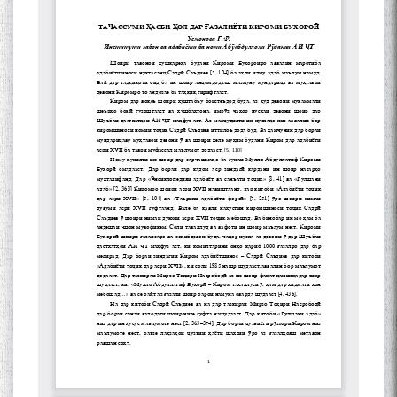
Сухбати навқаламон бо
Муъмин Қаноат\Meeting of
young talents with Mumyin
Kanoat
The Persian Gulf Beautiful
poetry from Устод Мумин
Қаноат (Ustod Mumin Qanoat)
and Master Mehryar
Mehrafarin about the conflict
of the name of the Persian