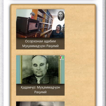
Осорхонаи адабии
Муҳаммадҷон Раҳимӣ
Қадамҷо: Муҳаммадҷон
Раҳимӣ