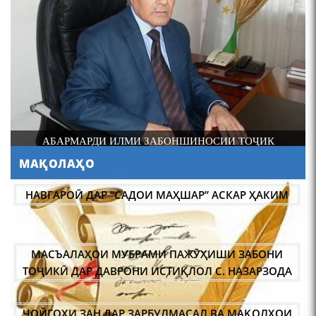
4-уми декабр- зодрӯзи
шоири абадзинда Абулқосим
Лоҳутӣ
И
АБАРМАРДИ ИЛМИ ЗАБОНШИНОСИИ ТОҶИК
МАҚОЛАҲО
АБУЛҚОСИМ ЛОҲУТӢ /
ABULQOSIM LOHUTY/
НАВГАРОӢ ДАР “САДОИ МАҲШАР” АСКАР ҲАКИМ
МАСЪАЛАҲОИ МУБРАМИ ПАЖӮҲИШИ ЗАБОНИ
ТОҶИКӢ ДАР ДАВРОНИ ИСТИҚЛОЛ С. НАЗАРЗОДА
ҶОЙГОҲИ ЗАН ДАР ЗАРБУЛМАСАЛ ВА МАҚОЛҲОИ
Что знают в Ташкенте о