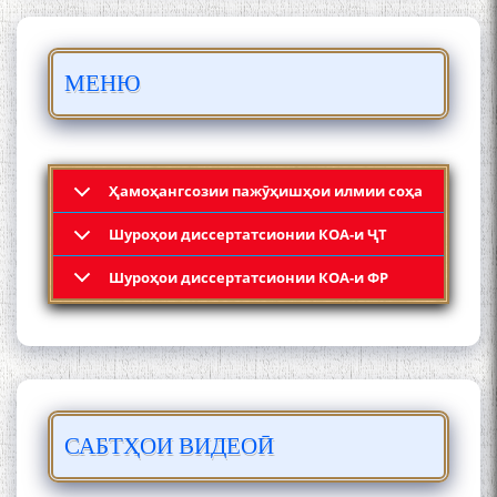
БО 4 000 000 СОМОНӢ
ПАЙКАРА ВА ОСОРХОНАИ
МЕНЮ
МӮЪМИН ҚАНОАТ СОХТА
ШУД!
Ҳамоҳангсозии пажӯҳишҳои илмии соҳа
Шyроҳои диссертатсионии КОА-и ҶТ
Кадамчо Худои Шарифзода
Шyроҳои диссертатсионии КОА-и ФР
САБТҲОИ ВИДЕОӢ
Сайре дар Осорхона
Муҳаммадҷон Раҳимӣ