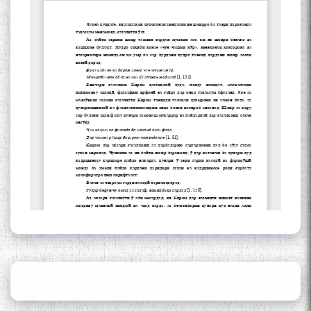
Gulf
Сайри Дарвоз бо Мӯъмин
Қаноат: Чанор ҳам "гап"
мезанад
ШАРҲИ МУЛОҚОТ БО АҲЛИ
ИЛМ ВА МАОРИФИ КИШВАР
АЗ ҶОНИБИ ОЛИМОНИ
АКАДЕМИЯИ МИЛЛИИ
ИЛМҲОИ ТОҶИКИСТОН