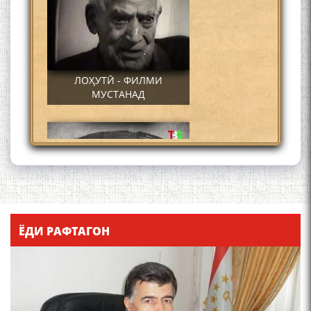
ЛОҲУТӢ - ФИЛМИ
МУСТАНАД
Қадамҷо - Лоҳутӣ
ЁДИ РАФТАГОН