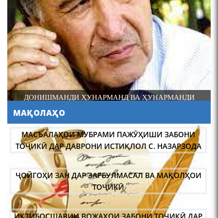
Осорхонаи Мирзо
Турсунзода Каратог
САРНАВИШТИ ЯК ХАЛҚ САДРИДДИН АЙНӢ
МАҚОЛАҲО
110 солагии шоири халқии
Тоҷикистон Мирзо
МАСЪАЛАҲОИ МУБРАМИ ПАЖӮҲИШИ ЗАБОНИ
Турсунзода / Mirzo
ТОҶИКӢ ДАР ДАВРОНИ ИСТИҚЛОЛ С. НАЗАРЗОДА
Tursunzoda
ҶОЙГОҲИ ЗАН ДАР ЗАРБУЛМАСАЛ ВА МАҚОЛҲОИ
ТОҶИКӢ
ИҚТИБОСШАВИИ ВОЖАҲОИ ЗАБОНИ ТОҶИКӢ ДАР
ЧЕХРАХОИ АСЛИИ МИРЗО