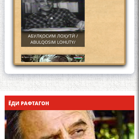
АБУЛҚОСИМ ЛОҲУТӢ /
ABULQOSIM LOHUTY/
Что знают в Ташкенте о
Мирзо Турсунзаде, чьим
ЁДИ РАФТАГОН
именем назвали станцию
метро?