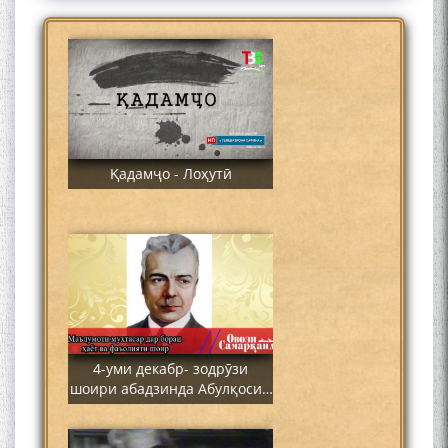
Қадамҷо - Лоҳутӣ
4-уми декабр- зодрӯзи
шоири абадзинда Абулқосим
Лоҳутӣ