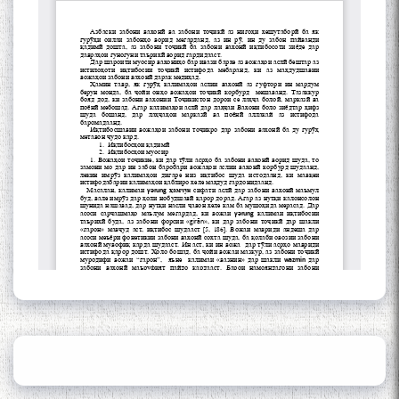
Кадамчо Худои Шарифзода
Сайре дар Осорхона
Муҳаммадҷон Раҳимӣ