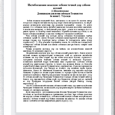
ШАРҲИ МУЛОҚОТ БО АҲЛИ
ИЛМ ВА МАОРИФИ КИШВАР
АЗ ҶОНИБИ ОЛИМОНИ
АКАДЕМИЯИ МИЛЛИИ
ИЛМҲОИ ТОҶИКИСТОН
БО 4 000 000 СОМОНӢ
ПАЙКАРА ВА ОСОРХОНАИ
МӮЪМИН ҚАНОАТ СОХТА
ШУД!