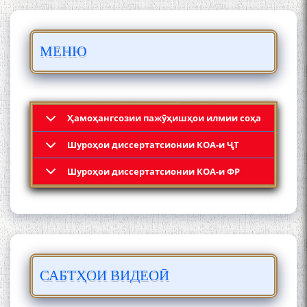
Осорхонаи адабии
Муҳаммадҷон Раҳимӣ
МЕНЮ
Ҳамоҳангсозии пажӯҳишҳои илмии соҳа
Шyроҳои диссертатсионии КОА-и ҶТ
Қадамҷо: Муҳаммадҷон
Шyроҳои диссертатсионии КОА-и ФР
Раҳимӣ
САБТҲОИ ВИДЕОӢ
ЛОҲУТӢ - ФИЛМИ
МУСТАНАД