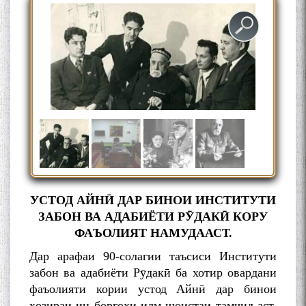
УСТОД АЙНӢ ДАР БИНОИ ИНСТИТУТИ
ЗАБОН ВА АДАБИЁТИ РӮДАКӢ КОРУ
ФАЪОЛИЯТ НАМУДААСТ.
Дар арафаи 90-солагии таъсиси Институти
забон ва адабиёти Рӯдакӣ ба хотир овардани
фаъолияти кории устод Айнӣ дар бинои
ҳозираи ин боргоҳи илм шоистаи тамҷид аст.