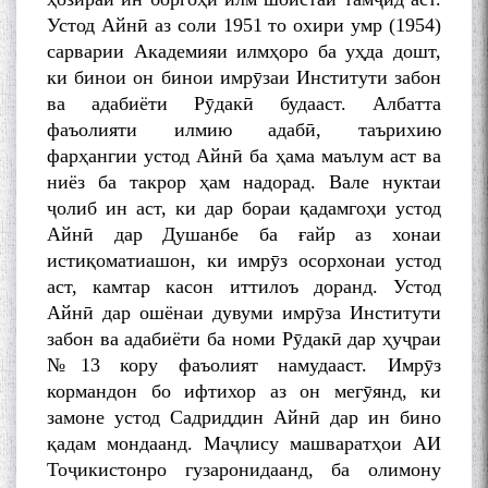
Устод Айнӣ аз соли 1951 то охири умр (1954)
сарварии Академияи илмҳоро ба уҳда дошт,
ки бинои он бинои имрӯзаи Институти забон
ва адабиёти Рӯдакӣ будааст. Албатта
фаъолияти илмию адабӣ, таърихию
фарҳангии устод Айнӣ ба ҳама маълум аст ва
ниёз ба такрор ҳам надорад. Вале нуктаи
ҷолиб ин аст, ки дар бораи қадамгоҳи устод
Айнӣ дар Душанбе ба ғайр аз хонаи
истиқоматиашон, ки имрӯз осорхонаи устод
аст, камтар касон иттилоъ доранд. Устод
Айнӣ дар ошёнаи дувуми имрӯза Институти
забон ва адабиёти ба номи Рӯдакӣ дар ҳуҷраи
№13 кору фаъолият намудааст. Имрӯз
кормандон бо ифтихор аз он мегӯянд, ки
замоне устод Садриддин Айнӣ дар ин бино
қадам мондаанд. Маҷлису машваратҳои АИ
Тоҷикистонро гузаронидаанд, ба олимону