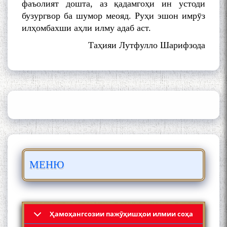
фаъолият дошта, аз қадамгоҳи ин устоди
бузургвор ба шумор меояд. Руҳи эшон имрӯз
илҳомбахши аҳли илму адаб аст.
Таҳияи Лутфулло Шарифзода
ШАРҲИ МУЛОҚОТ БО АҲЛИ
ИЛМ ВА МАОРИФИ КИШВАР
АЗ ҶОНИБИ ОЛИМОНИ
АКАДЕМИЯИ МИЛЛИИ
ИЛМҲОИ ТОҶИКИСТОН
БО 4 000 000 СОМОНӢ
ПАЙКАРА ВА ОСОРХОНАИ
МЕНЮ
МӮЪМИН ҚАНОАТ СОХТА
ШУД!
Ҳамоҳангсозии пажӯҳишҳои илмии соҳа