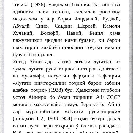
МАВЛОНО ҶАЛОЛИДДИНИ
тоҷик» (1926), мақолаҳо бахшида ба забон ва
БАЛХӢ БУЗУРГТАРИН
адабиёти нави тоҷикӣ, силсилаи рисолаву
МУТАФАККИР ВА ОРИФИ
мақолаҳои ӯ дар бораи Фирдавсӣ, Рӯдакӣ,
ЗАБОНУ АДАБИ ТОҶИК
Абӯалӣ Сино, Саъдии Шерозӣ, Камоли
Хуҷандӣ, Восифӣ, Навоӣ, Бедил ҳама
пажӯҳишҳои ҷиддии илмӣ буданд, ки барои
шаклгирии адабиётшиносиии тоҷикӣ нақши
бузург бозидаанд.
Устод Айнӣ дар тартиб додани луғатҳо, аз
به عبارت دیگر: گفتگو با مومن
قناعت Mumin Qanoat
ҷумла луғати русӣ-тоҷикӣ иштирок доштааст
ва муаллифи нахустин фарҳанги тафсирии
«Луғати нимтафсилии тоҷикӣ барои забони
адабии тоҷик» (1938) буд. Ҳамкории пурбори
устод Айниро бо базаи тоҷикии АФ СССР
метавон махсус қайд намуд. Зеро устод Айнӣ
дар мураттабсозии «Луғати русӣ-тоҷикӣ»
(ҷилдҳои 1-2; 1933-1934) саҳми бузург дорад
Сухбати навқаламон бо
Муъмин Қаноат\Meeting of
ва ин луғат зери таҳрири ӯ ба чоп расидаат.
young talents with Mumyin
Вай яке аз муҳаррирони «Луғати тоҷикӣ-