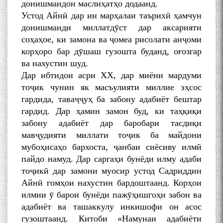
донишмандон маслиҳатҳо додаанд.
Устод Айнӣ дар ин марҳалаи таърихӣ ҳамчун
донишманди миллатдӯст дар аксарияти
БА МУНОСИБАТИ
соҳаҳое, ки замона ва ҷомеа рисолати анҷоми
БУЗУРГДОШТИ РӮЗИ РӮДАКӢ
корҳоро бар дӯшаш гузошта буданд, оғозгар
ва нахустин шуд.
Дар ибтидои асри ХХ, дар миёни мардуми
тоҷик чунин як масъулияти миллие эҳсос
гардида, таваҷҷуҳ ба забону адабиёт бештар
гардид. Дар ҳамин замон буд, ки таҳқиқи
забону адабиёт дар баробари тасдиқи
Дар Академияи миллии
мавҷудияти миллати тоҷик ба майдони
илмҳои Тоҷикистон бахшида
мубоҳисаҳо бархоста, ҷанбаи сиёсиву илмӣ
ба 100-солагии мунаққиду
пайдо намуд. Дар саргаҳи бунёди илму адаби
адабиётшинос Соҳиб
тоҷикӣ дар замони муосир устод Садриддин
Табаров ҳамоиши илмӣ-
назариявӣ баргузор гардид.
Айнӣ гомҳои нахустин бардоштаанд. Корҳои
илмии ӯ барои бунёди пажӯҳишгоҳи забон ва
адабиёт ва ташаккулу инкишофи он асос
гузоштаанд. Китоби «Намунаи адабиёти