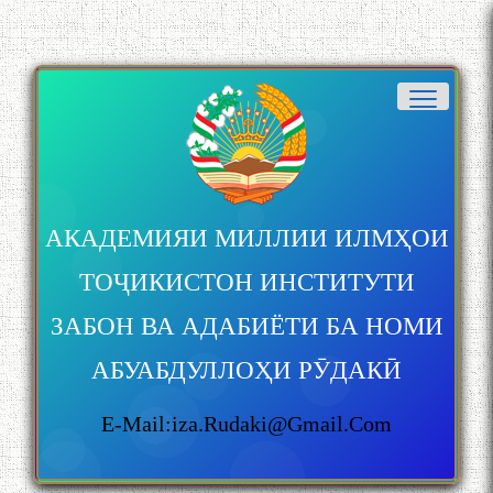
АКАДЕМИЯИ МИЛЛИИ ИЛМҲОИ
ТОҶИКИСТОН ИНСТИТУТИ
ЗАБОН ВА АДАБИЁТИ БА НОМИ
АБУАБДУЛЛОҲИ РӮДАКӢ
E-Mail:iza.rudaki@gmail.com