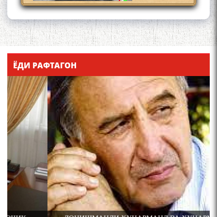
Қадамҷо - Лоҳутӣ
ЁДИ РАФТАГОН
4-уми декабр- зодрӯзи
шоири абадзинда Абулқосим
Лоҳутӣ