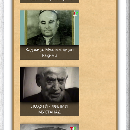
Қадамҷо: Муҳаммадҷон
Раҳимӣ
ЛОҲУТӢ - ФИЛМИ
МУСТАНАД