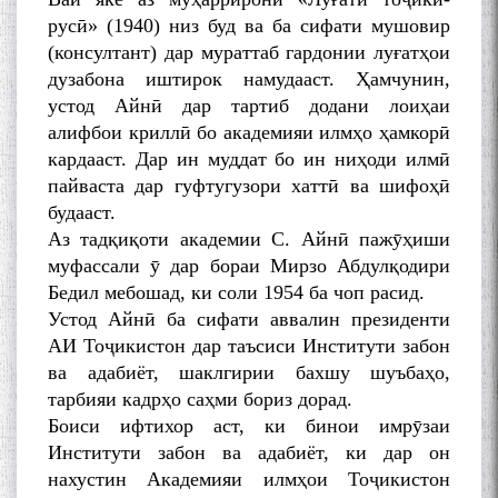
Kanoat
русӣ» (1940) низ буд ва ба сифати мушовир
(консултант) дар мураттаб гардонии луғатҳои
дузабона иштирок намудааст. Ҳамчунин,
устод Айнӣ дар тартиб додани лоиҳаи
алифбои криллӣ бо академияи илмҳо ҳамкорӣ
кардааст. Дар ин муддат бо ин ниҳоди илмӣ
The Persian Gulf Beautiful
пайваста дар гуфтугузори хаттӣ ва шифоҳӣ
poetry from Устод Мумин
Қаноат (Ustod Mumin Qanoat)
будааст.
and Master Mehryar
Аз тадқиқоти академии С. Айнӣ пажӯҳиши
Mehrafarin about the conflict
муфассали ӯ дар бораи Мирзо Абдулқодири
of the name of the Persian
Бедил мебошад, ки соли 1954 ба чоп расид.
Gulf
Устод Айнӣ ба сифати аввалин президенти
АИ Тоҷикистон дар таъсиси Институти забон
ва адабиёт, шаклгирии бахшу шуъбаҳо,
Сайри Дарвоз бо Мӯъмин
тарбияи кадрҳо саҳми бориз дорад.
Қаноат: Чанор ҳам "гап"
Боиси ифтихор аст, ки бинои имрӯзаи
мезанад
Институти забон ва адабиёт, ки дар он
нахустин Академияи илмҳои Тоҷикистон