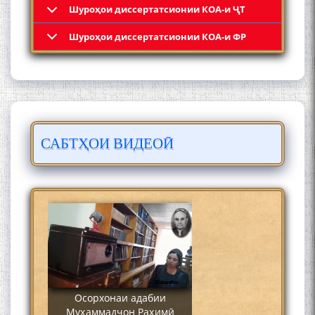
Шyроҳои диссертатсионии КОА-и ҶТ
Кадамчо Худои Шарифзода
Шyроҳои диссертатсионии КОА-и ФР
САБТҲОИ ВИДЕОӢ
Сайре дар Осорхона
Муҳаммадҷон Раҳимӣ
Осорхонаи адабии
Муҳаммадҷон Раҳимӣ