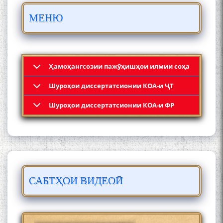
ПАЙКАРА ВА ОСОРХОНАИ
МЕНЮ
МӮЪМИН ҚАНОАТ СОХТА
ШУД!
Ҳамоҳангсозии пажӯҳишҳои илмии соҳа
Шyроҳои диссертатсионии КОА-и ҶТ
Кадамчо Худои Шарифзода
Шyроҳои диссертатсионии КОА-и ФР
САБТҲОИ ВИДЕОӢ
Сайре дар Осорхона
Муҳаммадҷон Раҳимӣ