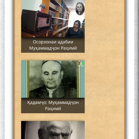
Осорхонаи адабии
Муҳаммадҷон Раҳимӣ
Қадамҷо: Муҳаммадҷон
Раҳимӣ