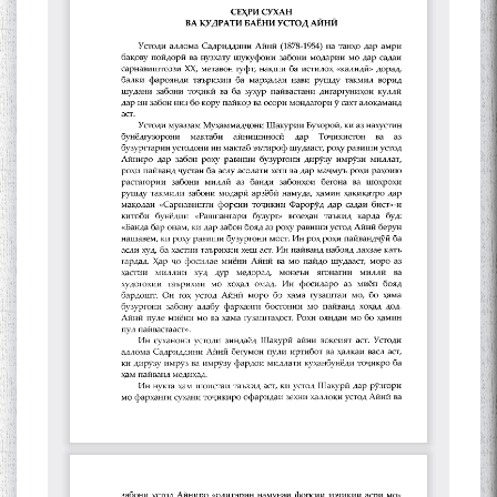
Сухбати навқаламон бо
Муъмин Қаноат\Meeting of
young talents with Mumyin
Kanoat
The Persian Gulf Beautiful
poetry from Устод Мумин
Қаноат (Ustod Mumin Qanoat)
and Master Mehryar
Mehrafarin about the conflict
of the name of the Persian
Gulf