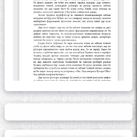
Сайри Дарвоз бо Мӯъмин
Қаноат: Чанор ҳам "гап"
мезанад
ШАРҲИ МУЛОҚОТ БО АҲЛИ
ИЛМ ВА МАОРИФИ КИШВАР
АЗ ҶОНИБИ ОЛИМОНИ
АКАДЕМИЯИ МИЛЛИИ
ИЛМҲОИ ТОҶИКИСТОН
БО 4 000 000 СОМОНӢ