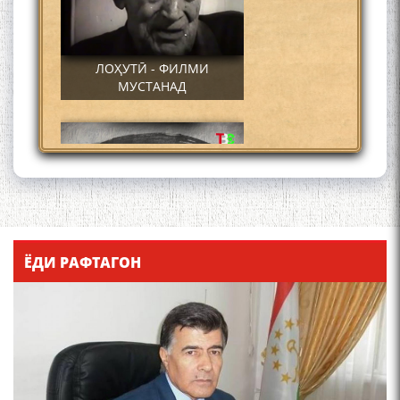
ЛОҲУТӢ - ФИЛМИ
МУСТАНАД
Қадамҷо - Лоҳутӣ
ЁДИ РАФТАГОН