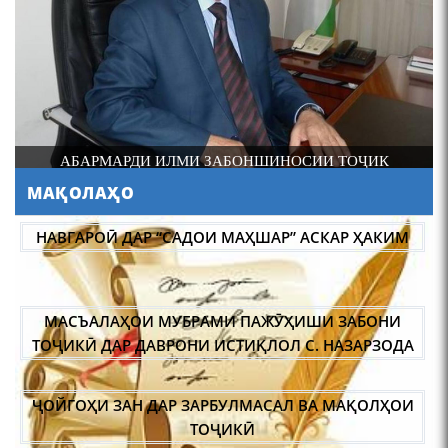
4-уми декабр- зодрӯзи
шоири абадзинда Абулқосим
Лоҳутӣ
И
АБАРМАРДИ ИЛМИ ЗАБОНШИНОСИИ ТОҶИК
МАҚОЛАҲО
АБУЛҚОСИМ ЛОҲУТӢ /
ABULQOSIM LOHUTY/
НАВГАРОӢ ДАР “САДОИ МАҲШАР” АСКАР ҲАКИМ
МАСЪАЛАҲОИ МУБРАМИ ПАЖӮҲИШИ ЗАБОНИ
ТОҶИКӢ ДАР ДАВРОНИ ИСТИҚЛОЛ С. НАЗАРЗОДА
ҶОЙГОҲИ ЗАН ДАР ЗАРБУЛМАСАЛ ВА МАҚОЛҲОИ
Что знают в Ташкенте о
Мирзо Турсунзаде, чьим
ТОҶИКӢ