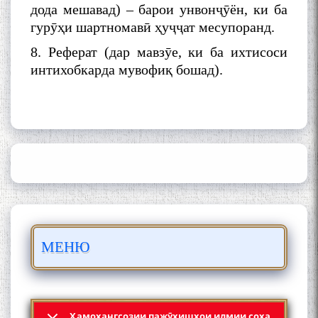
дода мешавад) – барои унвонҷӯён, ки ба
гурӯҳи шартномавӣ ҳуҷҷат месупоранд.
8. Реферат (дар мавзӯе, ки ба ихтисоси
интихобкарда мувофиқ бошад).
ШАРҲИ МУЛОҚОТ БО АҲЛИ
ИЛМ ВА МАОРИФИ КИШВАР
АЗ ҶОНИБИ ОЛИМОНИ
АКАДЕМИЯИ МИЛЛИИ
ИЛМҲОИ ТОҶИКИСТОН
БО 4 000 000 СОМОНӢ
ПАЙКАРА ВА ОСОРХОНАИ
МЕНЮ
МӮЪМИН ҚАНОАТ СОХТА
ШУД!
Ҳамоҳангсозии пажӯҳишҳои илмии соҳа