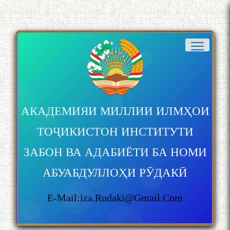
АКАДЕМИЯИ МИЛЛИИ ИЛМҲОИ
ТОҶИКИСТОН ИНСТИТУТИ
ЗАБОН ВА АДАБИЁТИ БА НОМИ
АБУАБДУЛЛОҲИ РӮДАКӢ
E-Mail:iza.rudaki@gmail.com