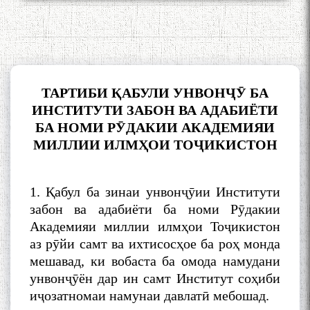
ТАРТИБИ ҚАБУЛИ УНВОНҶӮ БА
ИНСТИТУТИ ЗАБОН ВА АДАБИЁТИ
БА НОМИ РӮДАКИИ АКАДЕМИЯИ
МИЛЛИИ ИЛМҲОИ ТОҶИКИСТОН
1. Қабул ба зинаи унвонҷӯии Институти
забон ва адабиёти ба номи Рӯдакии
Академияи миллии илмҳои Тоҷикистон
аз рӯйи самт ва ихтисосҳое ба роҳ монда
мешавад, ки вобаста ба омода намудани
унвонҷӯён дар ин самт Институт соҳиби
иҷозатномаи намунаи давлатӣ мебошад.