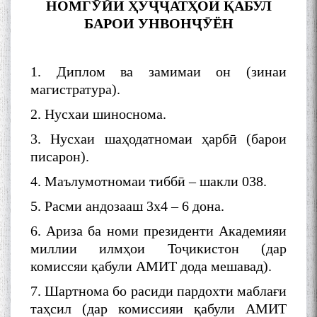
НОМГӮЙИ Ҳ
У
ҶҶ
АТ
Ҳ
ОИ ҚАБУЛ
young talents with Mumyin
БАРОИ УНВОНҶӮЁН
Kanoat
1. Диплом ва замимаи он (зинаи
магистратура).
2. Нусхаи шиноснома.
The Persian Gulf Beautiful
poetry from Устод Мумин
3. Нусхаи шаҳодатномаи ҳарбӣ (барои
Қаноат (Ustod Mumin Qanoat)
писарон).
and Master Mehryar
Mehrafarin about the conflict
4. Маълумотномаи тиббӣ – шакли 038.
of the name of the Persian
5. Расми андозааш 3х4 – 6 дона.
Gulf
6. Ариза ба номи президенти Академияи
миллии илмҳои Тоҷикистон (дар
Сайри Дарвоз бо Мӯъмин
комиссяи қабули АМИТ дода мешавад).
Қаноат: Чанор ҳам "гап"
мезанад
7. Шартнома бо расиди пардохти маблағи
таҳсил (дар комиссияи қабули АМИТ