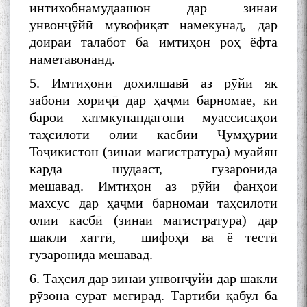
интихобнамудаашон дар зинаи
унвонҷӯйӣ мувофиқат намекунад, дар
доираи талабот ба имтиҳон роҳ ёфта
наметавонанд.
БА МУНОСИБАТИ
БУЗУРГДОШТИ РӮЗИ РӮДАКӢ
5. Имтиҳони дохилшавӣ аз рӯйи як
забони хориҷӣ дар ҳаҷми барномае, ки
барои хатмкунандагони муассисаҳои
таҳсилоти олии касбии Ҷумҳурии
Тоҷикистон (зинаи магистратура) муайян
карда шудааст, гузаронида
мешавад. Имтиҳон аз рӯйи фанҳои
Дар Академияи миллии
махсус дар ҳаҷми барномаи таҳсилоти
илмҳои Тоҷикистон бахшида
олии касбӣ (зинаи магистратура) дар
ба 100-солагии мунаққиду
шакли хаттӣ, шифоҳӣ ва ё тестӣ
адабиётшинос Соҳиб
Табаров ҳамоиши илмӣ-
гузаронида мешавад.
назариявӣ баргузор гардид.
6. Таҳсил дар зинаи унвонҷӯйӣ дар шакли
рӯзона сурат мегирад. Тартиби қабул ба