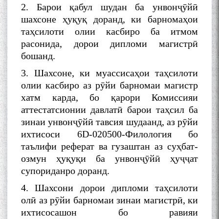
2. Барои қабул шудан ба унвонҷӯйӣ
шахсоне ҳуқуқ доранд, ки барномаҳои
таҳсилоти олии касбиро ба итмом
расонида, дорои дипломи магистрӣ
бошанд.
3. Шахсоне, ки муассисаҳои таҳсилоти
олии касбиро аз рӯйи барномаи магистр
хатм карда, бо қарори Комиссияи
аттестатсионии давлатӣ барои таҳсил ба
зинаи унвонҷӯйӣ тавсия шудаанд, аз рӯйи
ихтисоси 6D-020500-Филология бо
таълифи реферат ва гузаштан аз суҳбат-
озмун ҳуқуқи ба унвонҷӯйӣ ҳуҷҷат
супориданро доранд.
4. Шахсони дорои дипломи таҳсилоти
олӣ аз рӯйи барномаи зинаи магистрӣ, ки
ихтисосашон бо равияи