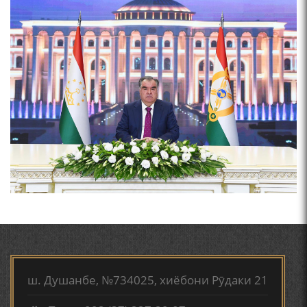
ЗАБОНҲОИ ШАРҚИИ ЭРОНӢ) МИРЗОЕВ
САЙФИДДИН ҶАБОРОВИЧ.
ШИНОХТ ДАР ЗАМИНАИ ЭЪТИҚОД ВА ЭЪТИРОФ
ФИРДАВСӢ ВА ДАҚИҚӢ
Мирзо Турсунзода-
"Кахрамони Точикистон"
ҚАСИДАИ ГУМШУДАИ РӮДАКӢ ШАМСИДДИН
МУҲАММАДӢ.
ПРЕДПОСЫЛКИ СТАНОВЛЕНИЯ
ФИЛОЛОГИЧЕСКОГО РОМАНА В ТАДЖИКСКОЙ
МУРУВВАТИЁН ДЖ. ДЖ.
МИРЗО ТУРСУНЗОДА
ТАРЧУМАИ ХОЛ/MIRZO
ТВ САЁҲӢ: ИНЪИКОСИ ЧОРАБИНӢ БА МУНОСИБАТИ
TURSUNZODA BIOGRAFIYA
ҶАШНИ ВАҲДАТИ МИЛЛӢ ДАР АМИТ
ш. Душанбе, №734025, хиёбони Рӯдаки 21