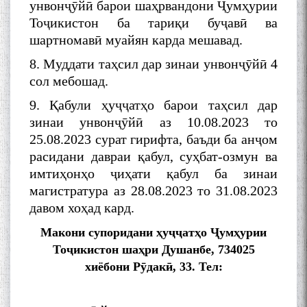
унвонҷӯйӣ барои шаҳрвандони Ҷумҳурии
Тоҷикистон ба тариқи буҷавӣ ва
МАВЛОНО ҶАЛОЛИДДИНИ
БАЛХӢ БУЗУРГТАРИН
шартномавӣ муайян карда мешавад.
МУТАФАККИР ВА ОРИФИ
8. Муддати таҳсил дар зинаи унвонҷӯйӣ 4
ЗАБОНУ АДАБИ ТОҶИК
сол мебошад.
9. Қабули ҳуҷҷатҳо барои таҳсил дар
зинаи унвонҷӯйӣ аз 10.08.2023 то
25.08.2023 сурат гирифта, баъди ба анҷом
расидани давраи қабул, суҳбат-озмун ва
به عبارت دیگر: گفتگو با مومن
قناعت Mumin Qanoat
имтиҳонҳо ҷиҳати қабул ба зинаи
магистратура аз 28.08.2023 то 31.08.2023
давом хоҳад кард.
Макони супоридани ҳ
у
ҷҷ
ат
ҳ
о
Ҷ
ум
ҳ
урии
То
ҷ
икистон
ша
ҳ
ри
Душанбе
,
734025
хиёбони Р
ӯ
дак
ӣ
, 33. Тел:
Сухбати навқаламон бо
Муъмин Қаноат\Meeting of