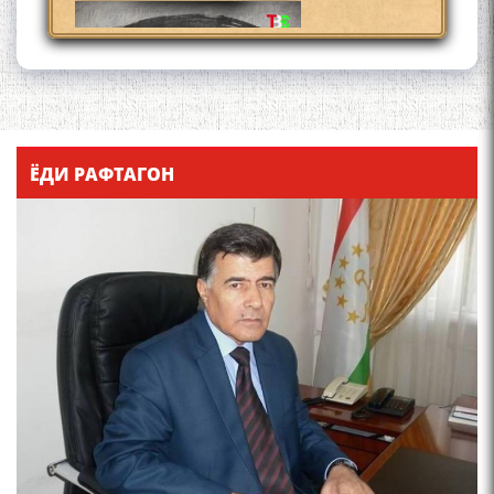
Қадамҷо - Лоҳутӣ
ЁДИ РАФТАГОН
4-уми декабр- зодрӯзи
шоири абадзинда Абулқосим
Лоҳутӣ