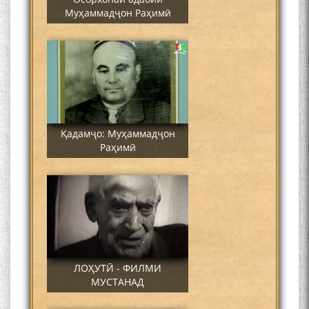
Муҳаммадҷон Раҳимӣ
Қадамҷо: Муҳаммадҷон
Раҳимӣ
ЛОҲУТӢ - ФИЛМИ
МУСТАНАД