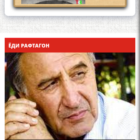
Қадамҷо - Лоҳутӣ
ЁДИ РАФТАГОН
4-уми декабр- зодрӯзи
шоири абадзинда Абулқосим
Лоҳутӣ