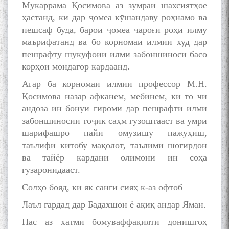
Мукаррама Қосимова аз зумраи шахсиятҳое
ҳастанд, ки дар ҷомеа кӯшандаву роҳнамо ва
пешсаф буда, барои ҷомеа чароғи роҳи илму
маърифатанд ва бо корномаи илмии худ дар
пешрафту шукуфоии илми забоншиносӣ басо
корҳои мондагор кардаанд.
Агар ба корномаи илмии профессор М.Н.
Қосимова назар афканем, мебинем, ки то чӣ
андоза ин бонуи гиромӣ дар пешрафти илми
забоншиносии тоҷик саҳм гузоштааст ва умри
шарифашро пайи омӯзишу пажӯҳиш,
таълифи китобу мақолот, таълими шогирдон
ва тайёр кардани олимони ин соҳа
гузаронидааст.
Солҳо бояд, ки як санги сияҳ к-аз офтоб
Лаъл гардад дар Бадахшон ё ақиқ андар Яман.
Пас аз хатми бомуваффақияти донишгоҳ