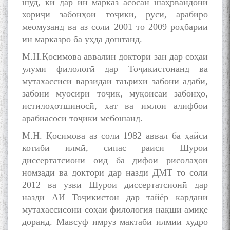
шуд, ки дар ин марказ асосан шаҳрвандони
хориҷӣ забонҳои тоҷикӣ, русӣ, арабиро
меомӯзанд ва аз соли 2001 то 2009 роҳбарии
ин марказро ба уҳда доштанд.
М.Н.Қосимова аввалин доктори зан дар соҳаи
улуми филологӣ дар Тоҷикистонанд ва
мутахассиси варзидаи таърихи забони адабӣ,
забони муосири тоҷик, муқоисаи забонҳо,
истилоҳотшиносӣ, хат ва имлои алифбои
арабиасоси тоҷикӣ мебошанд.
М.Н. Қосимова аз соли 1982 аввал ба ҳайси
котиби илмӣ, сипас раиси Шӯрои
диссертатсионӣ оид ба дифои рисолаҳои
номзадӣ ва докторӣ дар назди ДМТ то соли
2012 ва узви Шӯрои диссертатсионӣ дар
назди АИ Тоҷикистон дар тайёр кардани
мутахассисони соҳаи филология нақши амиқе
доранд. Мавсуф имрӯз мактаби илмии худро