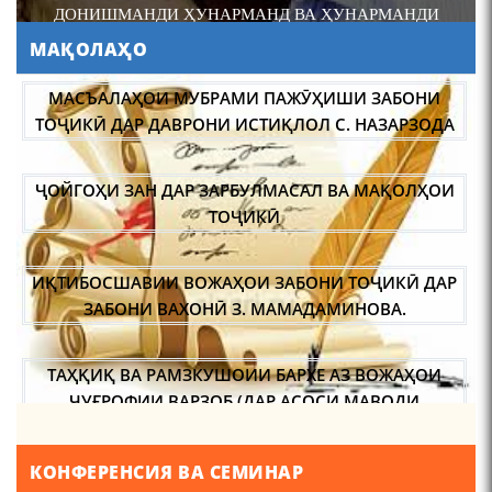
ДОНИШМАНДИ ҲУНАРМАНД ВА ҲУНАРМАНДИ
ДОНИШМАНД
МАҚОЛАҲО
АБУЛҚОСИМ ЛОҲУТӢ /
ABULQOSIM LOHUTY/
МАСЪАЛАҲОИ МУБРАМИ ПАЖӮҲИШИ ЗАБОНИ
ТОҶИКӢ ДАР ДАВРОНИ ИСТИҚЛОЛ С. НАЗАРЗОДА
ҶОЙГОҲИ ЗАН ДАР ЗАРБУЛМАСАЛ ВА МАҚОЛҲОИ
ТОҶИКӢ
ИҚТИБОСШАВИИ ВОЖАҲОИ ЗАБОНИ ТОҶИКӢ ДАР
Что знают в Ташкенте о
Мирзо Турсунзаде, чьим
ЗАБОНИ ВАХОНӢ З. МАМАДАМИНОВА.
именем назвали станцию
метро?
ТАҲҚИҚ ВА РАМЗКУШОИИ БАРХЕ АЗ ВОЖАҲОИ
ҶУҒРОФИИ ВАРЗОБ (ДАР АСОСИ МАВОДИ
ЗАБОНҲОИ ШАРҚИИ ЭРОНӢ) МИРЗОЕВ
САЙФИДДИН ҶАБОРОВИЧ.
ШИНОХТ ДАР ЗАМИНАИ ЭЪТИҚОД ВА ЭЪТИРОФ
КОНФЕРЕНСИЯ ВА СЕМИНАР