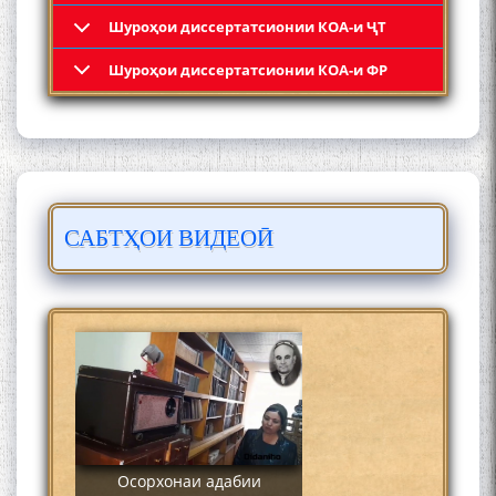
Шyроҳои диссертатсионии КОА-и ҶТ
Кадамчо Худои Шарифзода
Шyроҳои диссертатсионии КОА-и ФР
САБТҲОИ ВИДЕОӢ
Сайре дар Осорхона
Муҳаммадҷон Раҳимӣ
Осорхонаи адабии