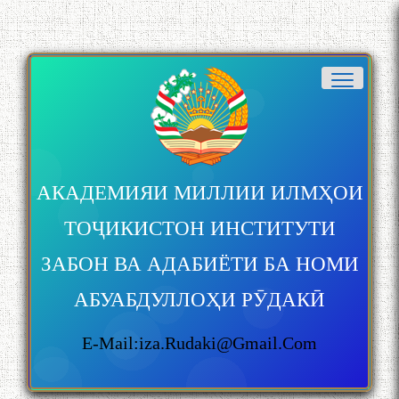
АКАДЕМИЯИ МИЛЛИИ ИЛМҲОИ
ТОҶИКИСТОН ИНСТИТУТИ
ЗАБОН ВА АДАБИЁТИ БА НОМИ
АБУАБДУЛЛОҲИ РӮДАКӢ
E-Mail:iza.rudaki@gmail.com