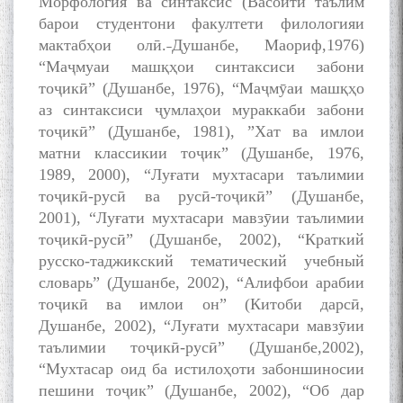
Морфология ва синтаксис (Васоити таълим
барои студентони факултети филологияи
мактабҳои олӣ.˗Душанбе, Маориф,1976)
“Маҷмуаи машқҳои синтаксиси забони
тоҷикӣ” (Душанбе, 1976), “Маҷмӯаи машқҳо
аз синтаксиси ҷумлаҳои мураккаби забони
тоҷикӣ” (Душанбе, 1981), ”Хат ва имлои
матни классикии тоҷик” (Душанбе, 1976,
1989, 2000), “Луғати мухтасари таълимии
тоҷикӣ-русӣ ва русӣ-тоҷикӣ” (Душанбе,
2001), “Луғати мухтасари мавзӯии таълимии
тоҷикӣ-русӣ” (Душанбе, 2002), “Краткий
русско-таджикский тематический учебный
словарь” (Душанбе, 2002), “Алифбои арабии
тоҷикӣ ва имлои он” (Китоби дарсӣ,
Душанбе, 2002), “Луғати мухтасари мавзӯии
таълимии тоҷикӣ-русӣ” (Душанбе,2002),
“Мухтасар оид ба истилоҳоти забоншиносии
пешини тоҷик” (Душанбе, 2002), “Об дар