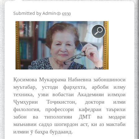
Submitted by
Admin
6930
Қосимова Мукаррама Набиевна забоншиноси
муътабар, устоди фарҳехта, арбоби илму
техника, узви вобастаи Академияи илмҳои
Ҷумҳурии Тоҷикистон, доктори илми
филология, профессори кафедраи таърихи
забон ва типологияи ДМТ ва модари
маънавии садҳо шогирдон аст, ки аз мактаби
илмии ӯ баҳра бурдаанд.