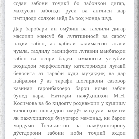
содаи забони тоҷикӣ бо забонҳои дигар,
махсусан забонҳи русӣ ва англисӣ дар
имтидоди солҳои зиёд ба роҳ монда шуд.
Дар баробари ин омӯзиш ва таҳлили дигар
масоили мансуб ба луғатшиносӣ ва сарфу
наҳви забон, аз қабили калимасозӣ, аъзои
ҷумла, таҳлилу таснифоти луғавии манбаъҳои
забон ва осори бадеӣ, имконоти услубии
воҳидҳои морфологиву категорияҳои луғавӣ
бевосита аз тарафи худи муҳаққиқ ва дар
пайравии ӯ аз тарафи шогирдони сазовор
хазинаи гаронбаҳоеро барои илми забон
бунёд кард. Натиҷаи пажӯҳишҳои М.Н.
Қосимова ва бо ҳидояту роҳнамоии ӯ кӯшишу
талошҳои шогирдон имрӯз маҳсули заҳмати
як пажӯҳишгоҳи бузургеро мемонад, ки барои
мардуми Тоҷикистон ва пажӯҳишгарону
дӯстдорони забони ноби тоҷикӣ эҳдои