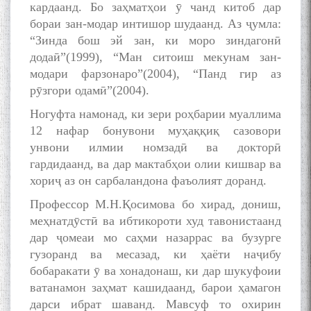
кардаанд. Бо заҳматҳои ӯ чанд китоб дар
МАВЛОНО ҶАЛОЛИДДИНИ
бораи зан-модар интишор шудаанд. Аз ҷумла:
БАЛХӢ БУЗУРГТАРИН
“Зинда бош эй зан, ки моро зиндагонӣ
МУТАФАККИР ВА ОРИФИ
додаӣ”(1999), “Ман ситоиш мекунам зан-
ЗАБОНУ АДАБИ ТОҶИК
модари фарзонаро”(2004), “Панд гир аз
рӯзгори одамӣ”(2004).
Ногуфта намонад, ки зери роҳбарии муаллима
12 нафар бонувони муҳаққиқ сазовори
унвони илмии номзадӣ ва докторӣ
به عبارت دیگر: گفتگو با مومن
гардидаанд, ва дар мактабҳои олии кишвар ва
قناعت Mumin Qanoat
хориҷ аз он сарбаландона фаъолият доранд.
Профессор М.Н.Қосимова бо хирад, дониш,
меҳнатдӯстӣ ва ибтикороти худ тавонистаанд
дар ҷомеаи мо саҳми назаррас ва бузурге
гузоранд ва месазад, ки ҳаёти наҷибу
бобаракати ӯ ва хонадонаш, ки дар шукуфоии
Сухбати навқаламон бо
ватанамон заҳмат кашидаанд, барои ҳамагон
Муъмин Қаноат\Meeting of
дарси ибрат шаванд. Мавсуф то охирин