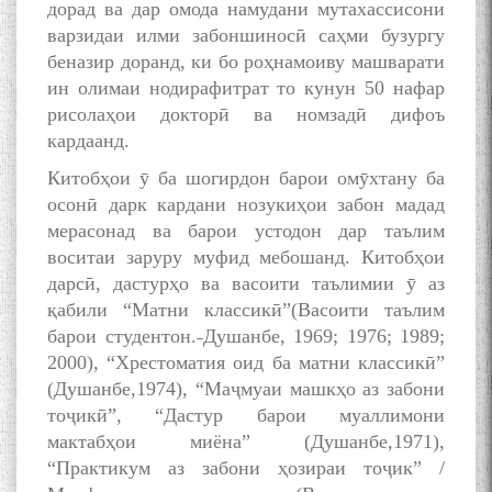
дорад ва дар омода намудани мутахассисони
варзидаи илми забоншиносӣ саҳми бузургу
беназир доранд, ки бо роҳнамоиву машварати
ин олимаи нодирафитрат то кунун 50 нафар
рисолаҳои докторӣ ва номзадӣ дифоъ
кардаанд.
Китобҳои ӯ ба шогирдон барои омӯхтану ба
осонӣ дарк кардани нозукиҳои забон мадад
мерасонад ва барои устодон дар таълим
воситаи заруру муфид мебошанд. Китобҳои
дарсӣ, дастурҳо ва васоити таълимии ӯ аз
қабили “Матни классикӣ”(Васоити таълим
барои студентон.˗Душанбе, 1969; 1976; 1989;
2000), “Хрестоматия оид ба матни классикӣ”
(Душанбе,1974), “Маҷмуаи машкҳо аз забони
тоҷикӣ”, “Дастур барои муаллимони
мактабҳои миёна” (Душанбе,1971),
“Практикум аз забони ҳозираи тоҷик” /