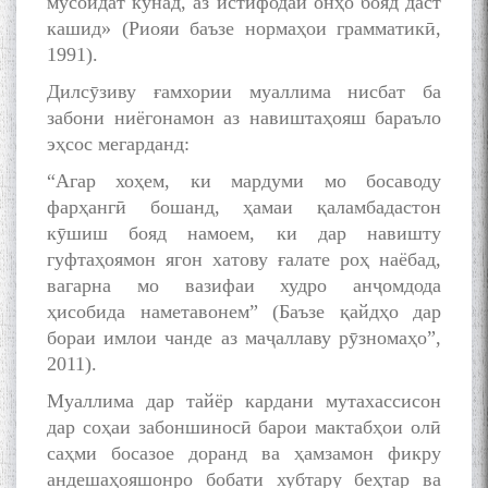
мусоидат кунад, аз истифодаи онҳо бояд даст
кашид» (Риояи баъзе нормаҳои грамматикӣ,
1991).
Дилсӯзиву ғамхории муаллима нисбат ба
забони ниёгонамон аз навиштаҳояш бараъло
эҳсос мегарданд:
“Агар хоҳем, ки мардуми мо босаводу
фарҳангӣ бошанд, ҳамаи қаламбадастон
кӯшиш бояд намоем, ки дар навишту
гуфтаҳоямон ягон хатову ғалате роҳ наёбад,
вагарна мо вазифаи худро анҷомдода
ҳисобида наметавонем” (Баъзе қайдҳо дар
бораи имлои чанде аз маҷаллаву рӯзномаҳо”,
2011).
Муаллима дар тайёр кардани мутахассисон
дар соҳаи забоншиносӣ барои мактабҳои олӣ
саҳми босазое доранд ва ҳамзамон фикру
андешаҳояшонро бобати хубтару беҳтар ва