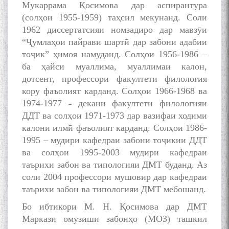
Мукаррама Қосимова дар аспирантура
(солҳои 1955-1959) таҳсил мекунанд. Соли
1962 диссертатсияи номзадиро дар мавзӯи
“Ҷумлаҳои пайрави шартӣ дар забони адабии
тоҷик” ҳимоя намуданд. Солҳои 1956-1986 –
ба ҳайси муаллима, муаллимаи калон,
дотсент, профессори факултети филология
кору фаъолият карданд. Солҳои 1966-1968 ва
1974-1977 ˗ декани факултети филологияи
ДДТ ва солҳои 1971-1973 дар вазифаи ходими
калони илмӣ фаъолият карданд. Солҳои 1986-
1995 – мудири кафедраи забони тоҷикии ДДТ
ва солҳои 1995-2003 мудири кафедраи
таърихи забон ва типологияи ДМТ буданд. Аз
соли 2004 профессори мушовир дар кафедраи
таърихи забон ва типологияи ДМТ мебошанд.
Бо ибтикори М. Н. Қосимова дар ДМТ
Маркази омӯзиши забонҳо (МОЗ) ташкил