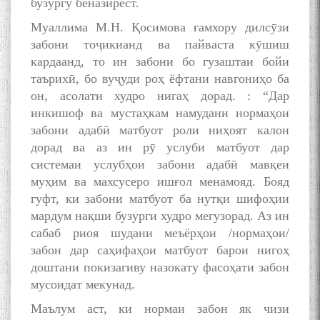
бузургу беназирест.
Муаллима М.Н. Қосимова ғамхору дилсӯзи
забони тоҷикианд ва пайваста кӯшиш
кардаанд, то ин забони бо гузаштаи бойи
таърихӣ, бо вуҷуди роҳ ёфтани навгониҳо ба
он, асолати худро нигаҳ дорад. : “Дар
инкишоф ва мустаҳкам намудани нормаҳои
забони адабӣ матбуот роли ниҳоят калон
дорад ва аз ин рӯ услуби матбуот дар
системаи услубҳои забони адабӣ мавқеи
муҳим ва махсусеро ишғол менамояд. Бояд
гуфт, ки забони матбуот ба нутқи шифоҳии
мардум нақши бузурги худро мегузорад. Аз ин
сабаб риоя шудани меъёрҳои /нормаҳои/
забон дар саҳифаҳои матбуот барои нигоҳ
доштани покизагиву назокату фасоҳати забон
мусоидат мекунад.
Маълум аст, ки нормаи забон як чизи