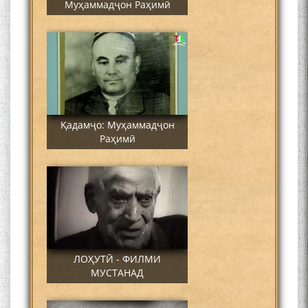
Муҳаммадҷон Раҳимӣ
Қадамҷо: Муҳаммадҷон
Раҳимӣ
ЛОҲУТӢ - ФИЛМИ
МУСТАНАД