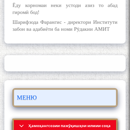
Ёду корномаи неки устоди азиз то абад
гиромӣ бод!
Шарифзода Фарангис - директори Институти
забон ва адабиёти ба номи Рӯдакии АМИТ
ШАРҲИ МУЛОҚОТ БО АҲЛИ
ИЛМ ВА МАОРИФИ КИШВАР
АЗ ҶОНИБИ ОЛИМОНИ
АКАДЕМИЯИ МИЛЛИИ
ИЛМҲОИ ТОҶИКИСТОН
БО 4 000 000 СОМОНӢ
ПАЙКАРА ВА ОСОРХОНАИ
МЕНЮ
МӮЪМИН ҚАНОАТ СОХТА
ШУД!
Ҳамоҳангсозии пажӯҳишҳои илмии соҳа