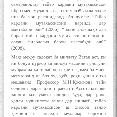
самараноктар тайёр кардани мутахассисон
иброз менамуданд ва дар ин мавзӯъ мақолаҳое
низ ба чоп расонидаанд. Аз ҷумла: “Тайёр
БА МУНОСИБАТИ
кардани мутахассисони варзида дар
БУЗУРГДОШТИ РӮЗИ РӮДАКӢ
мактабҳои олӣ” (2006), “Баъзе андешаҳо дар
бораи тайёр кардани мутахассисон-олимони
соҳаи филология барои мактабҳои олӣ”
(2008).
Маҳз меҳру садоқат ба миллату Ватан аст, ки
ин бонуи пуркор ва дилсӯз масоили гуногуни
мубрам ва ҳалталабро аз ҳаёти ҷомеа ба миён
Дар Академияи миллии
мегузоранд ва боз худ ҷуёи роҳи ҳалли онҳо
илмҳои Тоҷикистон бахшида
мешаванд. Профессор М.Н.Қосимова тайи
ба 100-солагии мунаққиду
адабиётшинос Соҳиб
солиёни дароз аъзои раёсати Ассотсиатсияи
Табаров ҳамоиши илмӣ-
занони маълумоти олидор буда, дар роҳи
назариявӣ баргузор гардид.
ҳалли мушкилоти занон дар зиндагӣ, тайёр
кардани мутахассисон аз ҳисоби занҳо
ҳамоиш ва мизҳои мудаввар баргузор