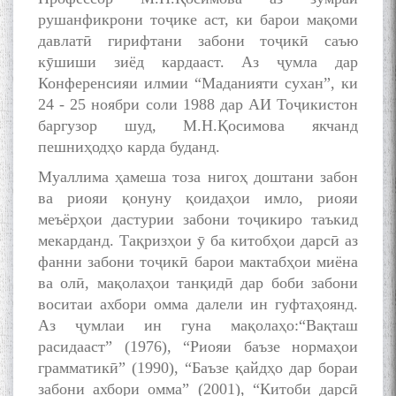
рушанфикрони тоҷике аст, ки барои мақоми
давлатӣ гирифтани забони тоҷикӣ саъю
кӯшиши зиёд кардааст. Аз ҷумла дар
Конференсияи илмии “Маданияти сухан”, ки
24 - 25 ноябри соли 1988 дар АИ Тоҷикистон
баргузор шуд, М.Н.Қосимова якчанд
пешниҳодҳо карда буданд.
Муаллима ҳамеша тоза нигоҳ доштани забон
ва риояи қонуну қоидаҳои имло, риояи
меъёрҳои дастурии забони тоҷикиро таъкид
мекарданд. Тақризҳои ӯ ба китобҳои дарсӣ аз
фанни забони тоҷикӣ барои мактабҳои миёна
ва олӣ, мақолаҳои танқидӣ дар боби забони
воситаи ахбори омма далели ин гуфтаҳоянд.
Аз ҷумлаи ин гуна мақолаҳо:“Вақташ
расидааст” (1976), “Риояи баъзе нормаҳои
грамматикӣ” (1990), “Баъзе қайдҳо дар бораи
забони ахбори омма” (2001), “Китоби дарсӣ