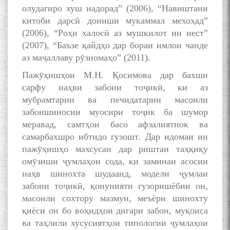
олудагиро хуш надорад” (2006), “Навиштани
китоби дарсӣ дониши мукаммал мехоҳад”
(2006), “Роҳи халосӣ аз мушкилот ин нест”
(2007), “Баъзе қайдҳо дар бораи имлои чанде
аз маҷаллаву рӯзномаҳо” (2011).
Пажӯҳишҳои М.Н. Қосимова дар бахши
сарфу наҳви забони тоҷикӣ, ки аз
мубрамтарин ва печидатарин масоили
забоншиносии муосири тоҷик ба шумор
меравад, самтҳои басо афзалиятнок ва
самарбахшро ибтидо гузошт. Дар идомаи ин
пажӯҳишҳо махсусан дар риштаи таҳқиқу
омӯзиши ҷумлаҳои сода, ки заминаи асосии
наҳв шинохта шудаанд, модели ҷумлаи
забони тоҷикӣ, қонунияти гузоришёбии он,
масоили сохтору мазмун, меъёри шинохту
қиёси он бо воҳидҳои дигари забон, муқоиса
ва таҳлили хусусиятҳои типологии ҷумлаҳои