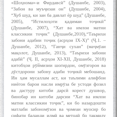
«Шоҳнома»-и Фирдавсӣ” (Душанбе, 2003),
“Забон ва муъҷизаи он” (Душанбе, 2004),
“Хуб шуд, ки зан ба давлат ёр шуд” (Душанбе,
2005), “Истилоҳоти қадимаи тоҷикӣ”
(Душанбе, 2007), “Хат ва имлои матни
классикии тоҷик” (Душанбе,2010),“Таърихи
забони адабии тоҷик (асрҳои IХ-Х)” (Ҷ.1. –
Душанбе, 2012), “Ганҷи сухан” (маҷмӯаи
мақолот, Душанбе, 2013), “Таърихи забони
адабӣ” (Ҷ. II, асрҳои ХI-ХII, Душанбе, 2018)
китобҳои рӯймизии шогирдон, омӯзгорон ва
дӯстдорони забону адаби тоҷикӣ мебошанд.
Ин ҳам мусаллам аст, ки таълими алифбои
ниёгон барои насли имрӯза бе устоди фозил
ва дастуру китоби дарсӣ корест душвор,
бинобар ин китоби дарсии “Хат ва имлои
матни классикии тоҷик”, ки бо назардошти
матлаби забономӯзон ва ҷомеаи муосир бо
сифати баланди илмӣ ва методӣ бо такмилу