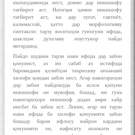
шахшудамонда нест, доимо дар инкишофу
тағйирот аст. Натиҷаи ҳамин инкишофу
тағйирот аст, ки дар луғат, савтиёт,
калимасозӣ, ҳатто дар морфологияву
синтаксис тарзу воситаҳои гуногуни ифода,
шаклҳои духелаву ноустувор пайдо
мегарданд.
Пайдо шудани тарзи нави ифода дар забон
қонунист, аз ин сабаб аз истифода
баромадани қолибҳои таърихиву анъанавӣ
хилофи қоидаи забон нест. Агар навигариҳои
дар забон пайдошуда ба асоси қонуни
инкишофи он мувофиқ бошад, ин гуна
навигариҳоро инкишоф додан амри хайр
нисбат ба забон аст. Лекин, агар ин тарзи
нави ифода ба хилофи қонунияти забон
бошаду барои ифлосу вайрон кардани
қонунияти он, нафосату назокати он