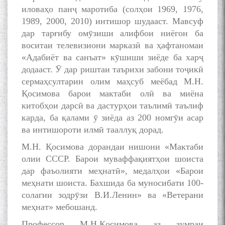
иловаҳо панҷ маротиба (солҳои 1969, 1976,
1989, 2000, 2010) интишор шудааст. Мавсуф
дар тарғибу омӯзиши алифбои ниёгон ба
воситаи телевизиони марказӣ ва ҳафтаномаи
«Адабиёт ва санъат» кӯшиши зиёде ба харҷ
додааст. Ӯ дар риштаи таърихи забони тоҷикӣ
сермаҳсултарин олим маҳсуб меёбад М.Н.
Қосимова барои мактаби олӣ ва миёна
китобҳои дарсӣ ва дастурҳои таълимӣ таълиф
карда, ба қалами ӯ зиёда аз 200 номгӯи асар
ва интишороти илмӣ тааллуқ дорад.
М.Н. Қосимова дорандаи нишони «Мактаби
олии СССР. Барои муваффақиятҳои шоиста
дар фаъолияти меҳнатӣ», медалҳои «Барои
меҳнати шоиста. Бахшида ба муносибати 100-
солагии зодрӯзи В.И.Ленин» ва «Ветерани
меҳнат» мебошанд.
Профессор М.Н.Қосимова аз зумраи